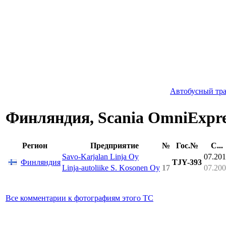
Автобусный тр
Финляндия, Scania OmniExpre
Регион
Предприятие
№
Гос.№
С...
Savo-Karjalan Linja Oy
07.20
Финляндия
TJY-393
Linja-autoliike S. Kosonen Oy
17
07.20
Все комментарии к фотографиям этого ТС
↑
Июль 2012 г.
Передан в другое предприятие или на завод