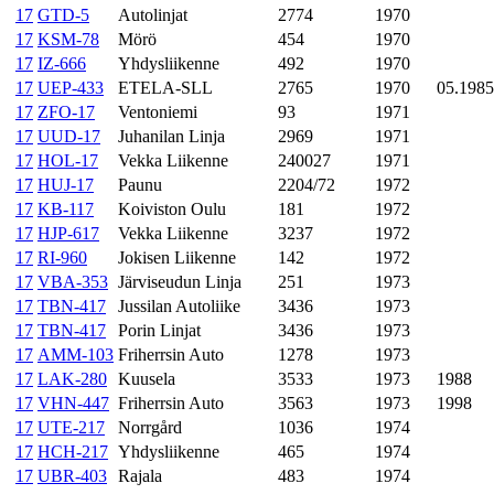
17
GTD-5
Autolinjat
2774
1970
17
KSM-78
Mörö
454
1970
17
IZ-666
Yhdysliikenne
492
1970
17
UEP-433
ETELA-SLL
2765
1970
05.1985
17
ZFO-17
Ventoniemi
93
1971
17
UUD-17
Juhanilan Linja
2969
1971
17
HOL-17
Vekka Liikenne
240027
1971
17
HUJ-17
Paunu
2204/72
1972
17
KB-117
Koiviston Oulu
181
1972
17
HJP-617
Vekka Liikenne
3237
1972
17
RI-960
Jokisen Liikenne
142
1972
17
VBA-353
Järviseudun Linja
251
1973
17
TBN-417
Jussilan Autoliike
3436
1973
17
TBN-417
Porin Linjat
3436
1973
17
AMM-103
Friherrsin Auto
1278
1973
17
LAK-280
Kuusela
3533
1973
1988
17
VHN-447
Friherrsin Auto
3563
1973
1998
17
UTE-217
Norrgård
1036
1974
17
HCH-217
Yhdysliikenne
465
1974
17
UBR-403
Rajala
483
1974