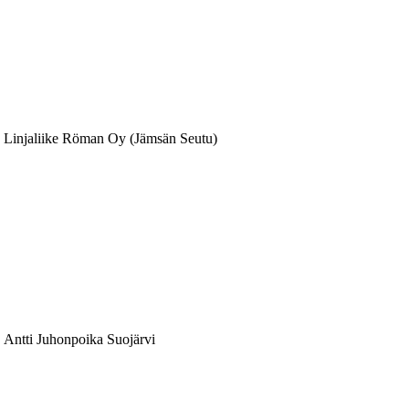
Linjaliike Röman Oy (Jämsän Seutu)
Antti Juhonpoika Suojärvi