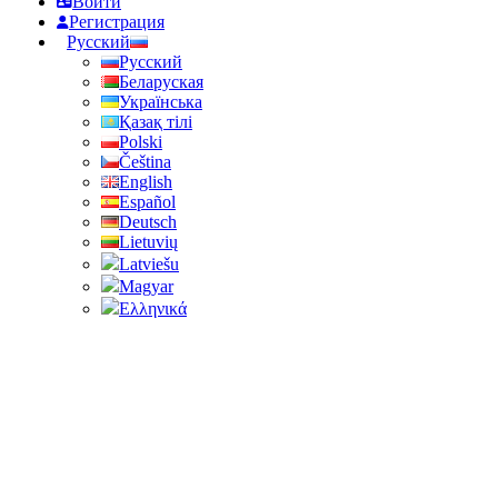
Войти
Регистрация
Русский
Русский
Беларуская
Українська
Қазақ тілі
Polski
Čeština
English
Español
Deutsch
Lietuvių
Latviešu
Magyar
Ελληνικά