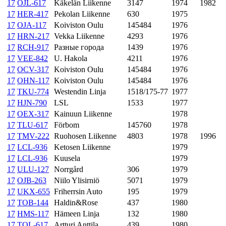
17
OJL-617
Käkelän Liikenne
3147
1974
1982
17
HER-417
Pekolan Liikenne
630
1975
17
OJA-117
Koiviston Oulu
145484
1976
17
HRN-217
Vekka Liikenne
4293
1976
17
RCH-917
Разные города
1439
1976
17
VEE-842
U. Hakola
4211
1976
17
OCV-317
Koiviston Oulu
145484
1976
17
OHN-117
Koiviston Oulu
145484
1976
17
TKU-774
Westendin Linja
1518/175-77
1977
17
HJN-790
LSL
1533
1977
17
OEX-317
Kainuun Liikenne
1978
17
TLU-617
Förbom
145760
1978
17
TMV-222
Ruohosen Liikenne
4803
1978
1996
17
LCL-936
Ketosen Liikenne
1979
17
LCL-936
Kuusela
1979
17
ULU-127
Norrgård
306
1979
17
OJB-263
Niilo Ylisirniö
5071
1979
17
UKX-655
Friherrsin Auto
195
1979
17
TOB-144
Haldin&Rose
437
1980
17
HMS-117
Hämeen Linja
132
1980
17
TOL-617
Artturi Anttila
439
1980