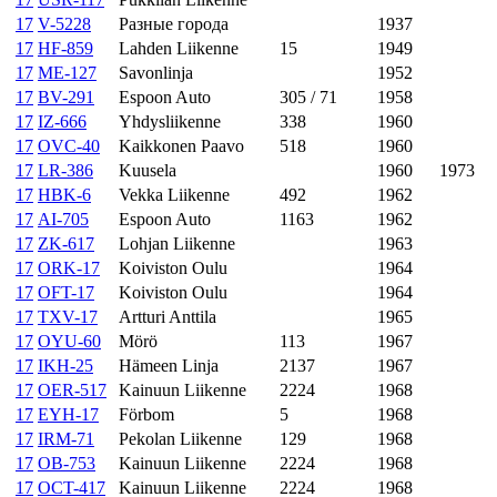
17
V-5228
Разные города
1937
17
HF-859
Lahden Liikenne
15
1949
17
ME-127
Savonlinja
1952
17
BV-291
Espoon Auto
305 / 71
1958
17
IZ-666
Yhdysliikenne
338
1960
17
OVC-40
Kaikkonen Paavo
518
1960
17
LR-386
Kuusela
1960
1973
17
HBK-6
Vekka Liikenne
492
1962
17
AI-705
Espoon Auto
1163
1962
17
ZK-617
Lohjan Liikenne
1963
17
ORK-17
Koiviston Oulu
1964
17
OFT-17
Koiviston Oulu
1964
17
TXV-17
Artturi Anttila
1965
17
OYU-60
Mörö
113
1967
17
IKH-25
Hämeen Linja
2137
1967
17
OER-517
Kainuun Liikenne
2224
1968
17
EYH-17
Förbom
5
1968
17
IRM-71
Pekolan Liikenne
129
1968
17
OB-753
Kainuun Liikenne
2224
1968
17
OCT-417
Kainuun Liikenne
2224
1968