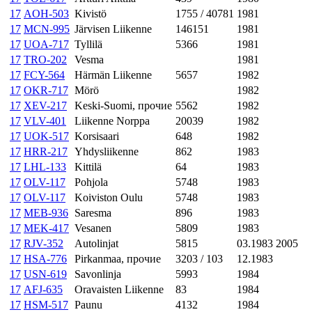
17
AOH-503
Kivistö
1755 / 40781
1981
17
MCN-995
Järvisen Liikenne
146151
1981
17
UOA-717
Tyllilä
5366
1981
17
TRO-202
Vesma
1981
17
FCY-564
Härmän Liikenne
5657
1982
17
OKR-717
Mörö
1982
17
XEV-217
Keski-Suomi, прочие
5562
1982
17
VLV-401
Liikenne Norppa
20039
1982
17
UOK-517
Korsisaari
648
1982
17
HRR-217
Yhdysliikenne
862
1983
17
LHL-133
Kittilä
64
1983
17
OLV-117
Pohjola
5748
1983
17
OLV-117
Koiviston Oulu
5748
1983
17
MEB-936
Saresma
896
1983
17
MEK-417
Vesanen
5809
1983
17
RJV-352
Autolinjat
5815
03.1983
2005
17
HSA-776
Pirkanmaa, прочие
3203 / 103
12.1983
17
USN-619
Savonlinja
5993
1984
17
AFJ-635
Oravaisten Liikenne
83
1984
17
HSM-517
Paunu
4132
1984