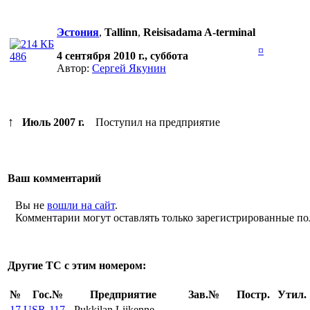
Эстония
,
Tallinn
,
Reisisadama A-terminal
¤
4 сентября 2010 г., суббота
486
Автор:
Сергей Якунин
↑
Июль 2007 г.
Поступил на предприятие
Ваш комментарий
Вы не
вошли на сайт
.
Комментарии могут оставлять только зарегистрированные по
Другие ТС с этим номером:
№
Гос.№
Предприятие
Зав.№
Постр.
Утил.
17
USR-117
Pukkilan Liikenne