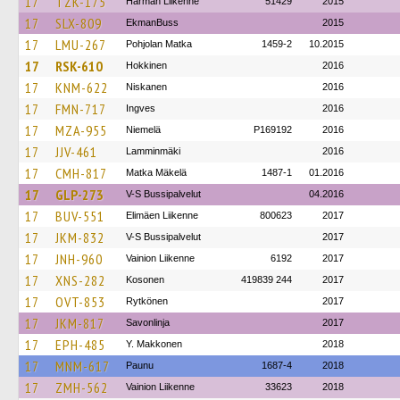
17
TZK-175
Härmän Liikenne
51429
2015
17
SLX-809
EkmanBuss
2015
17
LMU-267
Pohjolan Matka
1459-2
10.2015
17
RSK-610
Hokkinen
2016
17
KNM-622
Niskanen
2016
17
FMN-717
Ingves
2016
17
MZA-955
Niemelä
P169192
2016
17
JJV-461
Lamminmäki
2016
17
CMH-817
Matka Mäkelä
1487-1
01.2016
17
GLP-273
V-S Bussipalvelut
04.2016
17
BUV-551
Elimäen Liikenne
800623
2017
17
JKM-832
V-S Bussipalvelut
2017
17
JNH-960
Vainion Liikenne
6192
2017
17
XNS-282
Kosonen
419839 244
2017
17
OVT-853
Rytkönen
2017
17
JKM-817
Savonlinja
2017
17
EPH-485
Y. Makkonen
2018
17
MNM-617
Paunu
1687-4
2018
17
ZMH-562
Vainion Liikenne
33623
2018