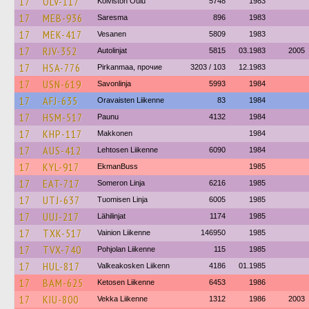
17
OLV-117
Koiviston Oulu
5748
1983
17
MEB-936
Saresma
896
1983
17
MEK-417
Vesanen
5809
1983
17
RJV-352
Autolinjat
5815
03.1983
2005
17
HSA-776
Pirkanmaa, прочие
3203 / 103
12.1983
17
USN-619
Savonlinja
5993
1984
17
AFJ-635
Oravaisten Liikenne
83
1984
17
HSM-517
Paunu
4132
1984
17
KHP-117
Makkonen
1984
17
AUS-412
Lehtosen Liikenne
6090
1984
17
KYL-917
EkmanBuss
1985
17
EAT-717
Someron Linja
6216
1985
17
UTJ-637
Tuomisen Linja
6005
1985
17
UUJ-217
Lähilinjat
1174
1985
17
TXK-517
Vainion Liikenne
146950
1985
17
TVX-740
Pohjolan Liikenne
115
1985
17
HUL-817
Valkeakosken Liikenn
4186
01.1985
17
BAM-625
Ketosen Liikenne
6453
1986
17
KIU-800
Vekka Liikenne
1312
1986
2003