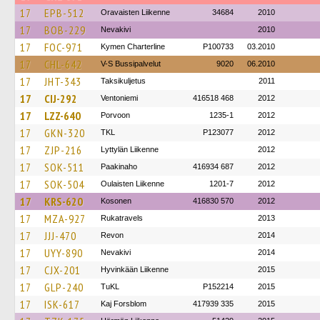
17
EPB-512
Oravaisten Liikenne
34684
2010
17
BOB-229
Nevakivi
2010
17
FOC-971
Kymen Charterline
P100733
03.2010
17
CHL-642
V-S Bussipalvelut
9020
06.2010
17
JHT-343
Taksikuljetus
2011
17
CIJ-292
Ventoniemi
416518 468
2012
17
LZZ-640
Porvoon
1235-1
2012
17
GKN-320
TKL
P123077
2012
17
ZJP-216
Lyttylän Liikenne
2012
17
SOK-511
Paakinaho
416934 687
2012
17
SOK-504
Oulaisten Liikenne
1201-7
2012
17
KRS-620
Kosonen
416830 570
2012
17
MZA-927
Rukatravels
2013
17
JJJ-470
Revon
2014
17
UYY-890
Nevakivi
2014
17
CJX-201
Hyvinkään Liikenne
2015
17
GLP-240
TuKL
P152214
2015
17
ISK-617
Kaj Forsblom
417939 335
2015