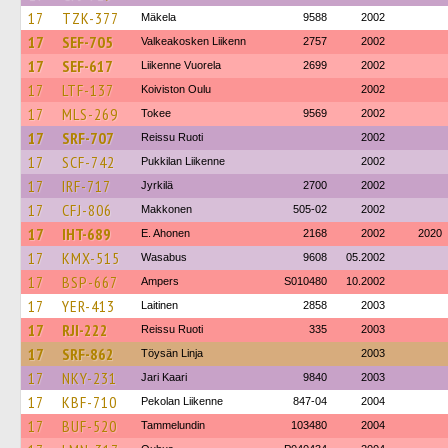
17
TZK-377
Mäkela
9588
2002
17
SEF-705
Valkeakosken Liikenn
2757
2002
17
SEF-617
Liikenne Vuorela
2699
2002
17
LTF-137
Koiviston Oulu
2002
17
MLS-269
Tokee
9569
2002
17
SRF-707
Reissu Ruoti
2002
17
SCF-742
Pukkilan Liikenne
2002
17
IRF-717
Jyrkilä
2700
2002
17
CFJ-806
Makkonen
505-02
2002
17
IHT-689
E. Ahonen
2168
2002
2020
17
KMX-515
Wasabus
9608
05.2002
17
BSP-667
Ampers
S010480
10.2002
17
YER-413
Laitinen
2858
2003
17
RJI-222
Reissu Ruoti
335
2003
17
SRF-862
Töysän Linja
2003
17
NKY-231
Jari Kaari
9840
2003
17
KBF-710
Pekolan Liikenne
847-04
2004
17
BUF-520
Tammelundin
103480
2004