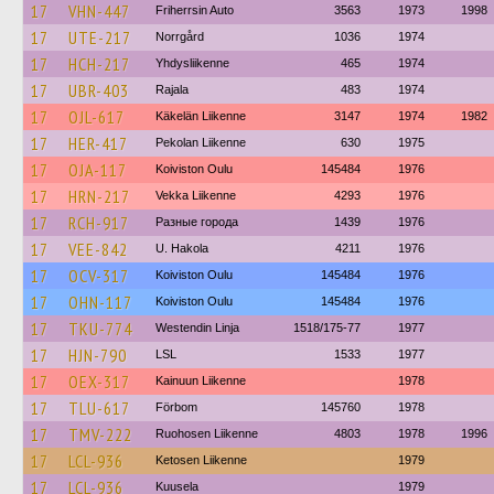
17
VHN-447
Friherrsin Auto
3563
1973
1998
17
UTE-217
Norrgård
1036
1974
17
HCH-217
Yhdysliikenne
465
1974
17
UBR-403
Rajala
483
1974
17
OJL-617
Käkelän Liikenne
3147
1974
1982
17
HER-417
Pekolan Liikenne
630
1975
17
OJA-117
Koiviston Oulu
145484
1976
17
HRN-217
Vekka Liikenne
4293
1976
17
RCH-917
Разные города
1439
1976
17
VEE-842
U. Hakola
4211
1976
17
OCV-317
Koiviston Oulu
145484
1976
17
OHN-117
Koiviston Oulu
145484
1976
17
TKU-774
Westendin Linja
1518/175-77
1977
17
HJN-790
LSL
1533
1977
17
OEX-317
Kainuun Liikenne
1978
17
TLU-617
Förbom
145760
1978
17
TMV-222
Ruohosen Liikenne
4803
1978
1996
17
LCL-936
Ketosen Liikenne
1979
17
LCL-936
Kuusela
1979