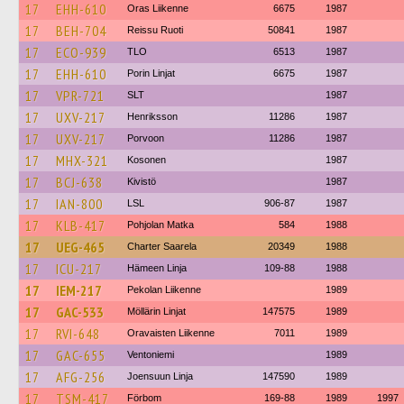
17
EHH-610
Oras Liikenne
6675
1987
17
BEH-704
Reissu Ruoti
50841
1987
17
ECO-939
TLO
6513
1987
17
EHH-610
Porin Linjat
6675
1987
17
VPR-721
SLT
1987
17
UXV-217
Henriksson
11286
1987
17
UXV-217
Porvoon
11286
1987
17
MHX-321
Kosonen
1987
17
BCJ-638
Kivistö
1987
17
IAN-800
LSL
906-87
1987
17
KLB-417
Pohjolan Matka
584
1988
17
UEG-465
Charter Saarela
20349
1988
17
ICU-217
Hämeen Linja
109-88
1988
17
IEM-217
Pekolan Liikenne
1989
17
GAC-533
Möllärin Linjat
147575
1989
17
RVI-648
Oravaisten Liikenne
7011
1989
17
GAC-655
Ventoniemi
1989
17
AFG-256
Joensuun Linja
147590
1989
17
TSM-417
Förbom
169-88
1989
1997