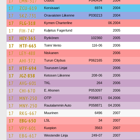
17
LMN-317
Oubus
P040434
2004
17
ZCU-619
Korsisaari
6974
2004
17
SKZ-731
Oravaisten Liikenne
P030213
2004
17
FLG-318
Kymen Charterline
06.2004
17
FIH-747
Kuljetus Fagerlund
2005
17
HEY-365
Rytkönen
102360
2005
17
HTF-663
Toimi Vento
116-06
2006
17
LEY-488
Niskanen
2006
17
AHI-372
Turun Citybus
P062165
2006
17
HTF-694
Tourusen Linjat
2006
17
JGZ-838
Ketosen Liikenne
208-06
2006
17
AVG-601
TKL
264
2006
17
CHI-670
E. Ahonen
P053097
2006
17
MNY-250
OTP
P058871
04.2006
17
MNY-250
Rautalammin Auto
P058871
04.2006
17
RKG-667
Muurinen
6496
2007
17
EBG-650
LSL
34
2007
17
VPY-601
Kuopion
3563
2007
17
EBG-617
Westendin Linja
249-07
2007