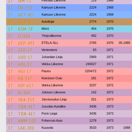
17
IRM-71
Pekolan Liikenne
129
1968
17
OB-753
Kainuun Liikenne
2224
1968
17
OCT-417
Kainuun Liikenne
2224
1968
17
GTD-5
Autolinjat
2774
1970
17
KSM-78
Mörö
454
1970
17
IZ-666
Yhdysliikenne
492
1970
17
UEP-433
ETELA-SLL
2765
1970
05.1985
17
ZFO-17
Ventoniemi
93
1971
17
UUD-17
Juhanilan Linja
2969
1971
17
HOL-17
Vekka Liikenne
240027
1971
17
HUJ-17
Paunu
2204/72
1972
17
KB-117
Koiviston Oulu
181
1972
17
HJP-617
Vekka Liikenne
3237
1972
17
RI-960
Jokisen Liikenne
142
1972
17
VBA-353
Järviseudun Linja
251
1973
17
TBN-417
Jussilan Autoliike
3436
1973
17
TBN-417
Porin Linjat
3436
1973
17
AMM-103
Friherrsin Auto
1278
1973
17
LAK-280
Kuusela
3533
1973
1988