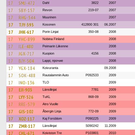
17
SMJ-472
Dahl
3822
2007
17
SBY-157
Revon
219-07
2007
17
RHG-544
Muurinen
2007
17
TJY-393
Kosonen
412800 301
06.2007
17
JHK-617
Porin Linjat
350-08
2008
17
YHC-899
Nobina Finland
2008
17
ILE-480
Peimarin Liikenne
2008
17
JGX-717
Kuopion
4156
2008
17
BJY-504
Lappi, прочие
2008
17
YGX-184
Koivuranta
09.2008
17
SOK-488
Rautalammin Auto
P092533
2009
17
INO-136
TLO
2009
17
EJI-903
Länsilinjat
7781
2009
17
LYY-526
TuKL
868-09
2009
17
RRE-579
Atro Vuolle
2009
17
GIS-102
Åbergin Linja
772-09
2009
17
XOZ-117
Kaj Forsblom
P090225
2009
17
ZMR-117
Länsilinjat
S090242
11.2009
17
CHL-671
Koiviston Tre
P103801
2010