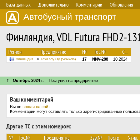
База данных
Дополнительно
Комментарии
Обновления
Автобусный транспорт
Финляндия, VDL Futura FHD2-13
Регион
Предприятие
№
Гос.№
С...
17
NNV-288
10.2024
Финляндия
TaxiLady Oy (Veikkola)
↑
Октябрь 2024 г.
Поступил на предприятие
Ваш комментарий
Вы не
вошли на сайт
.
Комментарии могут оставлять только зарегистрированные пользов
Другие ТС с этим номером:
№
Гос.№
Предприятие
Зав.№
Постр.
Утил.