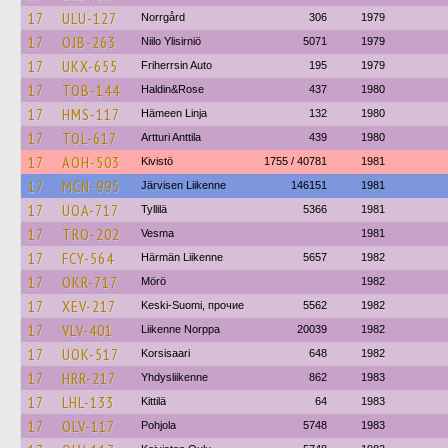
17
ULU-127
Norrgård
306
1979
17
OJB-263
Niilo Ylisirniö
5071
1979
17
UKX-655
Friherrsin Auto
195
1979
17
TOB-144
Haldin&Rose
437
1980
17
HMS-117
Hämeen Linja
132
1980
17
TOL-617
Artturi Anttila
439
1980
17
AOH-503
Kivistö
1755 / 40781
1981
17
MCN-995
Järvisen Liikenne
146151
1981
17
UOA-717
Tyllilä
5366
1981
17
TRO-202
Vesma
1981
17
FCY-564
Härmän Liikenne
5657
1982
17
OKR-717
Mörö
1982
17
XEV-217
Keski-Suomi, прочие
5562
1982
17
VLV-401
Liikenne Norppa
20039
1982
17
UOK-517
Korsisaari
648
1982
17
HRR-217
Yhdysliikenne
862
1983
17
LHL-133
Kittilä
64
1983
17
OLV-117
Pohjola
5748
1983