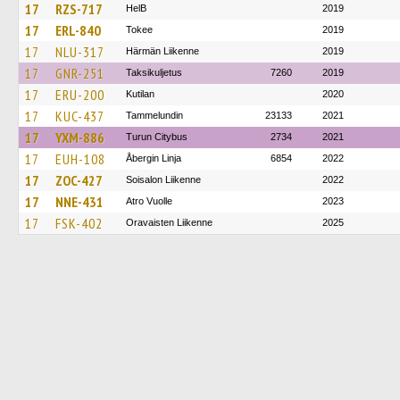
17
RZS-717
HelB
2019
17
ERL-840
Tokee
2019
17
NLU-317
Härmän Liikenne
2019
17
GNR-251
Taksikuljetus
7260
2019
17
ERU-200
Kutilan
2020
17
KUC-437
Tammelundin
23133
2021
17
YXM-886
Turun Citybus
2734
2021
17
EUH-108
Åbergin Linja
6854
2022
17
ZOC-427
Soisalon Liikenne
2022
17
NNE-431
Atro Vuolle
2023
17
FSK-402
Oravaisten Liikenne
2025