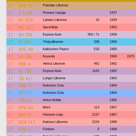
17
USR-117
Pukkilan Liikenne
17
V-5228
Разные города
1937
17
HF-859
Lahden Liikenne
15
1949
17
ME-127
Savonlinja
1952
17
BV-291
Espoon Auto
305 / 71
1958
17
IZ-666
Yhdysliikenne
338
1960
17
OVC-40
Kaikkonen Paavo
518
1960
17
LR-386
Kuusela
1960
1973
17
HBK-6
Vekka Liikenne
492
1962
17
AI-705
Espoon Auto
1163
1962
17
ZK-617
Lohjan Liikenne
1963
17
ORK-17
Koiviston Oulu
1964
17
OFT-17
Koiviston Oulu
1964
17
TXV-17
Artturi Anttila
1965
17
OYU-60
Mörö
113
1967
17
IKH-25
Hämeen Linja
2137
1967
17
OER-517
Kainuun Liikenne
2224
1968
17
EYH-17
Förbom
5
1968