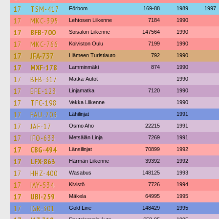
17
TSM-417
Förbom
169-88
1989
1997
17
MKC-395
Lehtosen Liikenne
7184
1990
17
BFB-700
Soisalon Liikenne
147564
1990
17
MKC-766
Koiviston Oulu
7199
1990
17
JFA-737
Hämeen Turistiauto
792
1990
17
MXF-178
Lamminmäki
874
1990
17
BFB-317
Matka-Autot
1990
17
EFE-123
Linjamatka
7120
1990
17
TFC-198
Vekka Liikenne
1990
17
FAU-703
Lähilinjat
1991
17
JAF-17
Osmo Aho
22215
1991
17
IFO-633
Metsälän Linja
7269
1991
17
CBG-494
Länsilinjat
70899
1992
17
LFX-863
Härmän Liikenne
39392
1992
17
HHZ-400
Wasabus
148125
1993
17
IAY-534
Kivistö
7726
1994
17
UBI-259
Mäkela
64995
1995
17
IGR-301
Gold Line
148429
1995