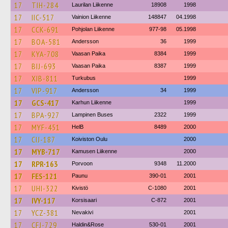
17
TIH-284
Laurilan Liikenne
18908
1998
17
IIC-517
Vainion Liikenne
148847
04.1998
17
CCK-691
Pohjolan Liikenne
977-98
05.1998
17
BOA-581
Andersson
36
1999
17
KYA-708
Vaasan Paika
8384
1999
17
BIJ-693
Vaasan Paika
8387
1999
17
XIB-811
Turkubus
1999
17
VIP-917
Andersson
34
1999
17
GCS-417
Karhun Liikenne
1999
17
BPA-927
Lampinen Buses
2322
1999
17
MYF-451
HelB
8489
2000
17
CIJ-187
Koiviston Oulu
2000
17
MYB-717
Kamusen Liikenne
2000
17
RPR-163
Porvoon
9348
11.2000
17
FES-121
Paunu
390-01
2001
17
UHI-322
Kivistö
C-1080
2001
17
IVY-117
Korsisaari
C-872
2001
17
YCZ-381
Nevakivi
2001
17
CFJ-729
Haldin&Rose
530-01
2001