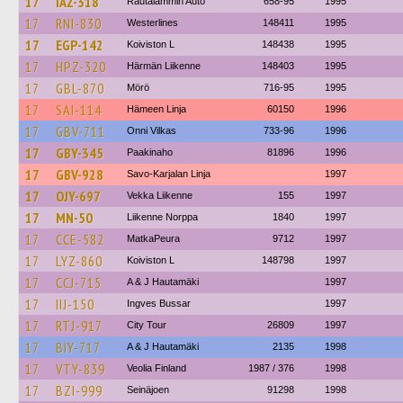
17
IAZ-318
Rautalammin Auto
658-95
1995
17
RNI-830
Westerlines
148411
1995
17
EGP-142
Koiviston L
148438
1995
17
HPZ-320
Härmän Liikenne
148403
1995
17
GBL-870
Mörö
716-95
1995
17
SAI-114
Hämeen Linja
60150
1996
17
GBV-711
Onni Vilkas
733-96
1996
17
GBY-345
Paakinaho
81896
1996
17
GBV-928
Savo-Karjalan Linja
1997
17
OJY-697
Vekka Liikenne
155
1997
17
MN-50
Liikenne Norppa
1840
1997
17
CCE-582
MatkaPeura
9712
1997
17
LYZ-860
Koiviston L
148798
1997
17
CCJ-715
A & J Hautamäki
1997
17
IIJ-150
Ingves Bussar
1997
17
RTJ-917
City Tour
26809
1997
17
BIY-717
A & J Hautamäki
2135
1998
17
VTY-839
Veolia Finland
1987 / 376
1998
17
BZI-999
Seinäjoen
91298
1998