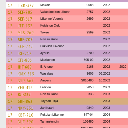
17
TZK-377
Mäkela
9588
2002
17
SEF-705
Valkeakosken Liikenn
2757
2002
17
SEF-617
Liikenne Vuorela
2699
2002
17
LTF-137
Koiviston Oulu
2002
17
MLS-269
Tokee
9569
2002
17
SRF-707
Reissu Ruoti
2002
17
SCF-742
Pukkilan Liikenne
2002
17
IRF-717
Jyrkilä
2700
2002
17
CFJ-806
Makkonen
505-02
2002
17
IHT-689
E. Ahonen
2168
2002
2020
17
KMX-515
Wasabus
9608
05.2002
17
BSP-667
Ampers
S010480
10.2002
17
YER-413
Laitinen
2858
2003
17
RJI-222
Reissu Ruoti
335
2003
17
SRF-862
Töysän Linja
2003
17
NKY-231
Jari Kaari
9840
2003
17
KBF-710
Pekolan Liikenne
847-04
2004
17
BUF-520
Tammelundin
103480
2004