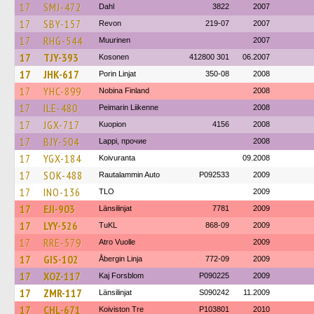
17
SMJ-472
Dahl
3822
2007
17
SBY-157
Revon
219-07
2007
17
RHG-544
Muurinen
2007
17
TJY-393
Kosonen
412800 301
06.2007
17
JHK-617
Porin Linjat
350-08
2008
17
YHC-899
Nobina Finland
2008
17
ILE-480
Peimarin Liikenne
2008
17
JGX-717
Kuopion
4156
2008
17
BJY-504
Lappi, прочие
2008
17
YGX-184
Koivuranta
09.2008
17
SOK-488
Rautalammin Auto
P092533
2009
17
INO-136
TLO
2009
17
EJI-903
Länsilinjat
7781
2009
17
LYY-526
TuKL
868-09
2009
17
RRE-579
Atro Vuolle
2009
17
GIS-102
Åbergin Linja
772-09
2009
17
XOZ-117
Kaj Forsblom
P090225
2009
17
ZMR-117
Länsilinjat
S090242
11.2009
17
CHL-671
Koiviston Tre
P103801
2010