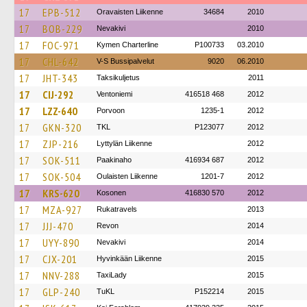
17
EPB-512
Oravaisten Liikenne
34684
2010
17
BOB-229
Nevakivi
2010
17
FOC-971
Kymen Charterline
P100733
03.2010
17
CHL-642
V-S Bussipalvelut
9020
06.2010
17
JHT-343
Taksikuljetus
2011
17
CIJ-292
Ventoniemi
416518 468
2012
17
LZZ-640
Porvoon
1235-1
2012
17
GKN-320
TKL
P123077
2012
17
ZJP-216
Lyttylän Liikenne
2012
17
SOK-511
Paakinaho
416934 687
2012
17
SOK-504
Oulaisten Liikenne
1201-7
2012
17
KRS-620
Kosonen
416830 570
2012
17
MZA-927
Rukatravels
2013
17
JJJ-470
Revon
2014
17
UYY-890
Nevakivi
2014
17
CJX-201
Hyvinkään Liikenne
2015
17
NNV-288
TaxiLady
2015
17
GLP-240
TuKL
P152214
2015