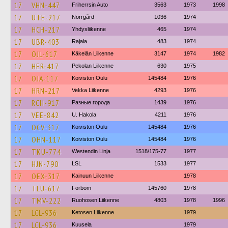
17
VHN-447
Friherrsin Auto
3563
1973
1998
17
UTE-217
Norrgård
1036
1974
17
HCH-217
Yhdysliikenne
465
1974
17
UBR-403
Rajala
483
1974
17
OJL-617
Käkelän Liikenne
3147
1974
1982
17
HER-417
Pekolan Liikenne
630
1975
17
OJA-117
Koiviston Oulu
145484
1976
17
HRN-217
Vekka Liikenne
4293
1976
17
RCH-917
Разные города
1439
1976
17
VEE-842
U. Hakola
4211
1976
17
OCV-317
Koiviston Oulu
145484
1976
17
OHN-117
Koiviston Oulu
145484
1976
17
TKU-774
Westendin Linja
1518/175-77
1977
17
HJN-790
LSL
1533
1977
17
OEX-317
Kainuun Liikenne
1978
17
TLU-617
Förbom
145760
1978
17
TMV-222
Ruohosen Liikenne
4803
1978
1996
17
LCL-936
Ketosen Liikenne
1979
17
LCL-936
Kuusela
1979