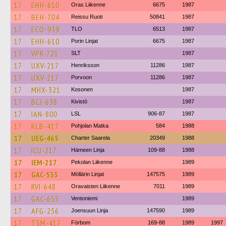
17
EHH-610
Oras Liikenne
6675
1987
17
BEH-704
Reissu Ruoti
50841
1987
17
ECO-939
TLO
6513
1987
17
EHH-610
Porin Linjat
6675
1987
17
VPR-721
SLT
1987
17
UXV-217
Henriksson
11286
1987
17
UXV-217
Porvoon
11286
1987
17
MHX-321
Kosonen
1987
17
BCJ-638
Kivistö
1987
17
IAN-800
LSL
906-87
1987
17
KLB-417
Pohjolan Matka
584
1988
17
UEG-465
Charter Saarela
20349
1988
17
ICU-217
Hämeen Linja
109-88
1988
17
IEM-217
Pekolan Liikenne
1989
17
GAC-533
Möllärin Linjat
147575
1989
17
RVI-648
Oravaisten Liikenne
7011
1989
17
GAC-655
Ventoniemi
1989
17
AFG-256
Joensuun Linja
147590
1989
17
TSM-417
Förbom
169-88
1989
1997