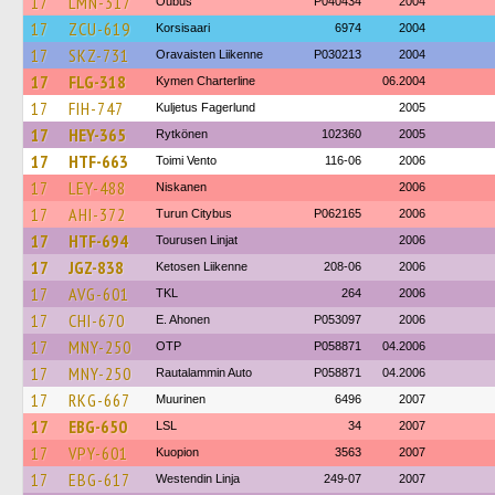
17
LMN-317
Oubus
P040434
2004
17
ZCU-619
Korsisaari
6974
2004
17
SKZ-731
Oravaisten Liikenne
P030213
2004
17
FLG-318
Kymen Charterline
06.2004
17
FIH-747
Kuljetus Fagerlund
2005
17
HEY-365
Rytkönen
102360
2005
17
HTF-663
Toimi Vento
116-06
2006
17
LEY-488
Niskanen
2006
17
AHI-372
Turun Citybus
P062165
2006
17
HTF-694
Tourusen Linjat
2006
17
JGZ-838
Ketosen Liikenne
208-06
2006
17
AVG-601
TKL
264
2006
17
CHI-670
E. Ahonen
P053097
2006
17
MNY-250
OTP
P058871
04.2006
17
MNY-250
Rautalammin Auto
P058871
04.2006
17
RKG-667
Muurinen
6496
2007
17
EBG-650
LSL
34
2007
17
VPY-601
Kuopion
3563
2007
17
EBG-617
Westendin Linja
249-07
2007