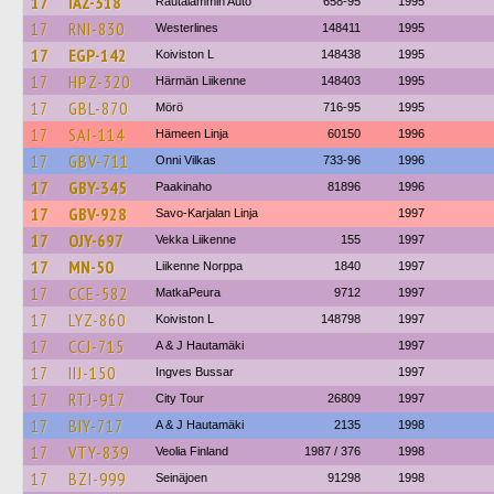
17
IAZ-318
Rautalammin Auto
658-95
1995
17
RNI-830
Westerlines
148411
1995
17
EGP-142
Koiviston L
148438
1995
17
HPZ-320
Härmän Liikenne
148403
1995
17
GBL-870
Mörö
716-95
1995
17
SAI-114
Hämeen Linja
60150
1996
17
GBV-711
Onni Vilkas
733-96
1996
17
GBY-345
Paakinaho
81896
1996
17
GBV-928
Savo-Karjalan Linja
1997
17
OJY-697
Vekka Liikenne
155
1997
17
MN-50
Liikenne Norppa
1840
1997
17
CCE-582
MatkaPeura
9712
1997
17
LYZ-860
Koiviston L
148798
1997
17
CCJ-715
A & J Hautamäki
1997
17
IIJ-150
Ingves Bussar
1997
17
RTJ-917
City Tour
26809
1997
17
BIY-717
A & J Hautamäki
2135
1998
17
VTY-839
Veolia Finland
1987 / 376
1998
17
BZI-999
Seinäjoen
91298
1998