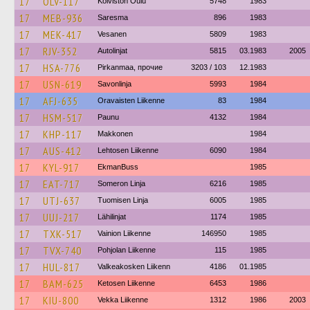
17
OLV-117
Koiviston Oulu
5748
1983
17
MEB-936
Saresma
896
1983
17
MEK-417
Vesanen
5809
1983
17
RJV-352
Autolinjat
5815
03.1983
2005
17
HSA-776
Pirkanmaa, прочие
3203 / 103
12.1983
17
USN-619
Savonlinja
5993
1984
17
AFJ-635
Oravaisten Liikenne
83
1984
17
HSM-517
Paunu
4132
1984
17
KHP-117
Makkonen
1984
17
AUS-412
Lehtosen Liikenne
6090
1984
17
KYL-917
EkmanBuss
1985
17
EAT-717
Someron Linja
6216
1985
17
UTJ-637
Tuomisen Linja
6005
1985
17
UUJ-217
Lähilinjat
1174
1985
17
TXK-517
Vainion Liikenne
146950
1985
17
TVX-740
Pohjolan Liikenne
115
1985
17
HUL-817
Valkeakosken Liikenn
4186
01.1985
17
BAM-625
Ketosen Liikenne
6453
1986
17
KIU-800
Vekka Liikenne
1312
1986
2003