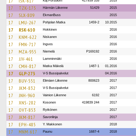
17
ISK-617
Kaj Forsblom
417939 335
2015
17
TZK-175
Härmän Liikenne
51429
2015
17
SLX-809
EkmanBuss
2015
17
LMU-267
Pohjolan Matka
1459-2
10.2015
17
RSK-610
Hokkinen
2016
17
KNM-622
Niskanen
2016
17
FMN-717
Ingves
2016
17
MZA-955
Niemelä
P169192
2016
17
JJV-461
Lamminmäki
2016
17
CMH-817
Matka Mäkelä
1487-1
01.2016
17
GLP-273
V-S Bussipalvelut
04.2016
17
BUV-551
Elimäen Liikenne
800623
2017
17
JKM-832
V-S Bussipalvelut
2017
17
JNH-960
Vainion Liikenne
6192
2017
17
XNS-282
Kosonen
419839 244
2017
17
OVT-853
Rytkönen
2017
17
JKM-817
Savonlinja
2017
17
EPH-485
Y. Makkonen
2018
17
MNM-617
Paunu
1687-4
2018