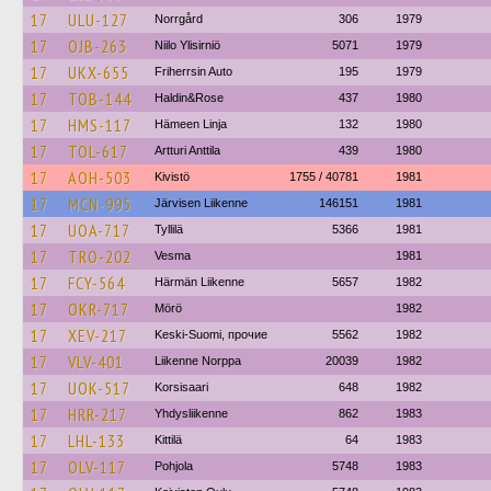
17
ULU-127
Norrgård
306
1979
17
OJB-263
Niilo Ylisirniö
5071
1979
17
UKX-655
Friherrsin Auto
195
1979
17
TOB-144
Haldin&Rose
437
1980
17
HMS-117
Hämeen Linja
132
1980
17
TOL-617
Artturi Anttila
439
1980
17
AOH-503
Kivistö
1755 / 40781
1981
17
MCN-995
Järvisen Liikenne
146151
1981
17
UOA-717
Tyllilä
5366
1981
17
TRO-202
Vesma
1981
17
FCY-564
Härmän Liikenne
5657
1982
17
OKR-717
Mörö
1982
17
XEV-217
Keski-Suomi, прочие
5562
1982
17
VLV-401
Liikenne Norppa
20039
1982
17
UOK-517
Korsisaari
648
1982
17
HRR-217
Yhdysliikenne
862
1983
17
LHL-133
Kittilä
64
1983
17
OLV-117
Pohjola
5748
1983