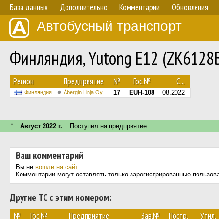
База данных
Дополнительно
Комментарии
Обновления
Автобусный транспорт
Финляндия, Yutong E12 (ZK6128
Регион
Предприятие
№
Гос.№
С...
17
EUH-108
08.2022
Финляндия
Åbergin Linja Oy
↑
Август 2022 г.
Поступил на предприятие
Ваш комментарий
Вы не
вошли на сайт
.
Комментарии могут оставлять только зарегистрированные пользов
Другие ТС с этим номером:
№
Гос.№
Предприятие
Зав.№
Постр.
Утил.