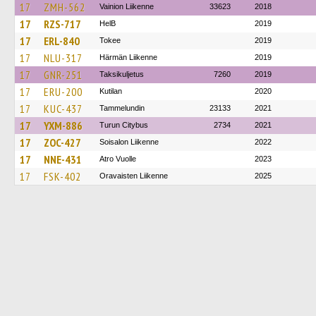
17
ZMH-562
Vainion Liikenne
33623
2018
17
RZS-717
HelB
2019
17
ERL-840
Tokee
2019
17
NLU-317
Härmän Liikenne
2019
17
GNR-251
Taksikuljetus
7260
2019
17
ERU-200
Kutilan
2020
17
KUC-437
Tammelundin
23133
2021
17
YXM-886
Turun Citybus
2734
2021
17
ZOC-427
Soisalon Liikenne
2022
17
NNE-431
Atro Vuolle
2023
17
FSK-402
Oravaisten Liikenne
2025