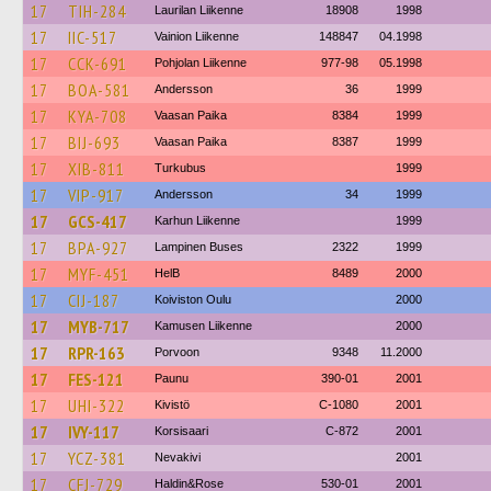
17
TIH-284
Laurilan Liikenne
18908
1998
17
IIC-517
Vainion Liikenne
148847
04.1998
17
CCK-691
Pohjolan Liikenne
977-98
05.1998
17
BOA-581
Andersson
36
1999
17
KYA-708
Vaasan Paika
8384
1999
17
BIJ-693
Vaasan Paika
8387
1999
17
XIB-811
Turkubus
1999
17
VIP-917
Andersson
34
1999
17
GCS-417
Karhun Liikenne
1999
17
BPA-927
Lampinen Buses
2322
1999
17
MYF-451
HelB
8489
2000
17
CIJ-187
Koiviston Oulu
2000
17
MYB-717
Kamusen Liikenne
2000
17
RPR-163
Porvoon
9348
11.2000
17
FES-121
Paunu
390-01
2001
17
UHI-322
Kivistö
C-1080
2001
17
IVY-117
Korsisaari
C-872
2001
17
YCZ-381
Nevakivi
2001
17
CFJ-729
Haldin&Rose
530-01
2001