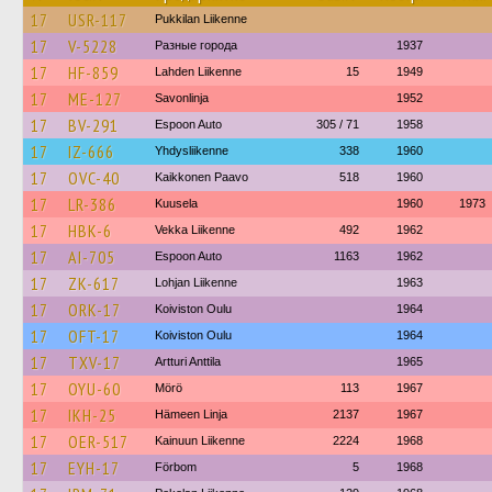
17
USR-117
Pukkilan Liikenne
17
V-5228
Разные города
1937
17
HF-859
Lahden Liikenne
15
1949
17
ME-127
Savonlinja
1952
17
BV-291
Espoon Auto
305 / 71
1958
17
IZ-666
Yhdysliikenne
338
1960
17
OVC-40
Kaikkonen Paavo
518
1960
17
LR-386
Kuusela
1960
1973
17
HBK-6
Vekka Liikenne
492
1962
17
AI-705
Espoon Auto
1163
1962
17
ZK-617
Lohjan Liikenne
1963
17
ORK-17
Koiviston Oulu
1964
17
OFT-17
Koiviston Oulu
1964
17
TXV-17
Artturi Anttila
1965
17
OYU-60
Mörö
113
1967
17
IKH-25
Hämeen Linja
2137
1967
17
OER-517
Kainuun Liikenne
2224
1968
17
EYH-17
Förbom
5
1968