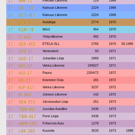
17
IRM-71
Pekolan Liikenne
129
1968
17
OB-753
Kainuun Liikenne
2224
1968
17
OCT-417
Kainuun Liikenne
2224
1968
17
GTD-5
Autolinjat
2774
1970
17
KSM-78
Mörö
454
1970
17
IZ-666
Yhdysliikenne
492
1970
17
UEP-433
ETELA-SLL
2765
1970
05.1985
17
ZFO-17
Ventoniemi
93
1971
17
UUD-17
Juhanilan Linja
2969
1971
17
HOL-17
Vekka Liikenne
240027
1971
17
HUJ-17
Paunu
2204/72
1972
17
KB-117
Koiviston Oulu
181
1972
17
HJP-617
Vekka Liikenne
3237
1972
17
RI-960
Jokisen Liikenne
142
1972
17
VBA-353
Järviseudun Linja
251
1973
17
TBN-417
Jussilan Autoliike
3436
1973
17
TBN-417
Porin Linjat
3436
1973
17
AMM-103
Friherrsin Auto
1278
1973
17
LAK-280
Kuusela
3533
1973
1988