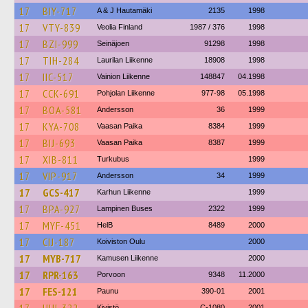
17
BIY-717
A & J Hautamäki
2135
1998
17
VTY-839
Veolia Finland
1987 / 376
1998
17
BZI-999
Seinäjoen
91298
1998
17
TIH-284
Laurilan Liikenne
18908
1998
17
IIC-517
Vainion Liikenne
148847
04.1998
17
CCK-691
Pohjolan Liikenne
977-98
05.1998
17
BOA-581
Andersson
36
1999
17
KYA-708
Vaasan Paika
8384
1999
17
BIJ-693
Vaasan Paika
8387
1999
17
XIB-811
Turkubus
1999
17
VIP-917
Andersson
34
1999
17
GCS-417
Karhun Liikenne
1999
17
BPA-927
Lampinen Buses
2322
1999
17
MYF-451
HelB
8489
2000
17
CIJ-187
Koiviston Oulu
2000
17
MYB-717
Kamusen Liikenne
2000
17
RPR-163
Porvoon
9348
11.2000
17
FES-121
Paunu
390-01
2001
Kivistö
C-1080
2001