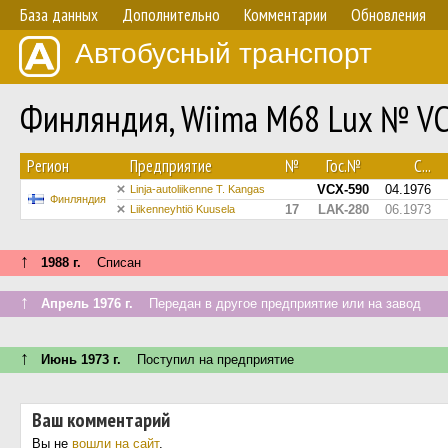
База данных
Дополнительно
Комментарии
Обновления
Автобусный транспорт
Финляндия, Wiima M68 Lux № V
Регион
Предприятие
№
Гос.№
С...
VCX-590
04.1976
Linja-autoliikenne T. Kangas
Финляндия
17
LAK-280
06.1973
Liikenneyhtiö Kuusela
↑
1988 г.
Списан
↑
Апрель 1976 г.
Передан в другое предприятие или на завод
↑
Июнь 1973 г.
Поступил на предприятие
Ваш комментарий
Вы не
вошли на сайт
.