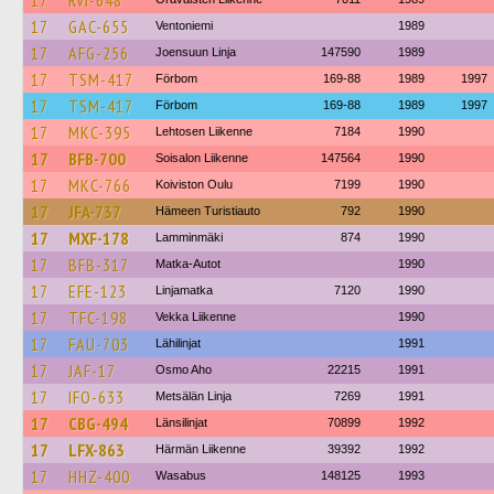
17
RVI-648
17
GAC-655
Ventoniemi
1989
17
AFG-256
Joensuun Linja
147590
1989
17
TSM-417
Förbom
169-88
1989
1997
17
TSM-417
Förbom
169-88
1989
1997
17
MKC-395
Lehtosen Liikenne
7184
1990
17
BFB-700
Soisalon Liikenne
147564
1990
17
MKC-766
Koiviston Oulu
7199
1990
17
JFA-737
Hämeen Turistiauto
792
1990
17
MXF-178
Lamminmäki
874
1990
17
BFB-317
Matka-Autot
1990
17
EFE-123
Linjamatka
7120
1990
17
TFC-198
Vekka Liikenne
1990
17
FAU-703
Lähilinjat
1991
17
JAF-17
Osmo Aho
22215
1991
17
IFO-633
Metsälän Linja
7269
1991
17
CBG-494
Länsilinjat
70899
1992
17
LFX-863
Härmän Liikenne
39392
1992
17
HHZ-400
Wasabus
148125
1993