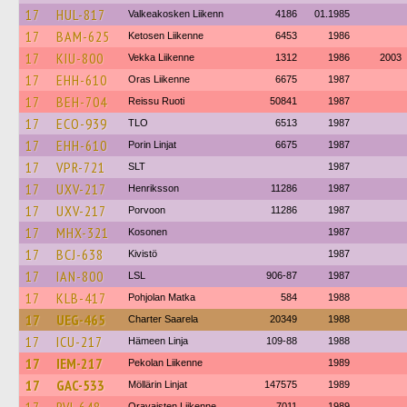
17
HUL-817
Valkeakosken Liikenn
4186
01.1985
17
BAM-625
Ketosen Liikenne
6453
1986
17
KIU-800
Vekka Liikenne
1312
1986
2003
17
EHH-610
Oras Liikenne
6675
1987
17
BEH-704
Reissu Ruoti
50841
1987
17
ECO-939
TLO
6513
1987
17
EHH-610
Porin Linjat
6675
1987
17
VPR-721
SLT
1987
17
UXV-217
Henriksson
11286
1987
17
UXV-217
Porvoon
11286
1987
17
MHX-321
Kosonen
1987
17
BCJ-638
Kivistö
1987
17
IAN-800
LSL
906-87
1987
17
KLB-417
Pohjolan Matka
584
1988
17
UEG-465
Charter Saarela
20349
1988
17
ICU-217
Hämeen Linja
109-88
1988
17
IEM-217
Pekolan Liikenne
1989
17
GAC-533
Möllärin Linjat
147575
1989
Oravaisten Liikenne
7011
1989