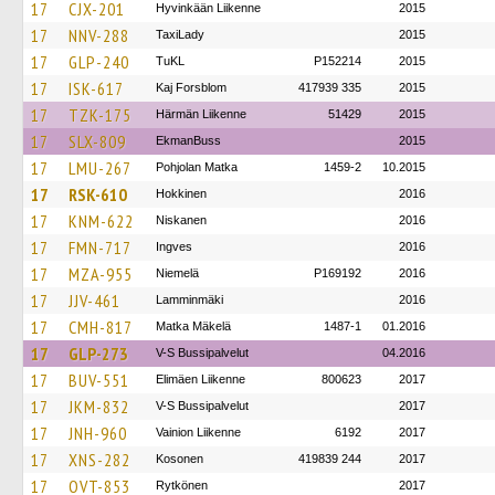
17
CJX-201
Hyvinkään Liikenne
2015
17
NNV-288
TaxiLady
2015
17
GLP-240
TuKL
P152214
2015
17
ISK-617
Kaj Forsblom
417939 335
2015
17
TZK-175
Härmän Liikenne
51429
2015
17
SLX-809
EkmanBuss
2015
17
LMU-267
Pohjolan Matka
1459-2
10.2015
17
RSK-610
Hokkinen
2016
17
KNM-622
Niskanen
2016
17
FMN-717
Ingves
2016
17
MZA-955
Niemelä
P169192
2016
17
JJV-461
Lamminmäki
2016
17
CMH-817
Matka Mäkelä
1487-1
01.2016
17
GLP-273
V-S Bussipalvelut
04.2016
17
BUV-551
Elimäen Liikenne
800623
2017
17
JKM-832
V-S Bussipalvelut
2017
17
JNH-960
Vainion Liikenne
6192
2017
17
XNS-282
Kosonen
419839 244
2017
17
OVT-853
Rytkönen
2017