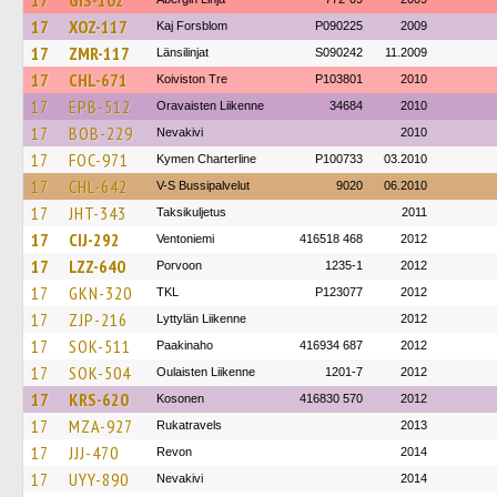
17
GIS-102
17
XOZ-117
Kaj Forsblom
P090225
2009
17
ZMR-117
Länsilinjat
S090242
11.2009
17
CHL-671
Koiviston Tre
P103801
2010
17
EPB-512
Oravaisten Liikenne
34684
2010
17
BOB-229
Nevakivi
2010
17
FOC-971
Kymen Charterline
P100733
03.2010
17
CHL-642
V-S Bussipalvelut
9020
06.2010
17
JHT-343
Taksikuljetus
2011
17
CIJ-292
Ventoniemi
416518 468
2012
17
LZZ-640
Porvoon
1235-1
2012
17
GKN-320
TKL
P123077
2012
17
ZJP-216
Lyttylän Liikenne
2012
17
SOK-511
Paakinaho
416934 687
2012
17
SOK-504
Oulaisten Liikenne
1201-7
2012
17
KRS-620
Kosonen
416830 570
2012
17
MZA-927
Rukatravels
2013
17
JJJ-470
Revon
2014
17
UYY-890
Nevakivi
2014