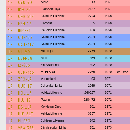
17
OYU-60
Mörö
113
1967
17
IKH-25
Hämeen Linja
2137
1967
17
OER-517
Kainuun Liikenne
2224
1968
17
EYH-17
Förbom
5
1968
17
IRM-71
Pekolan Liikenne
129
1968
17
OB-753
Kainuun Liikenne
2224
1968
17
OCT-417
Kainuun Liikenne
2224
1968
17
GTD-5
Autolinjat
2774
1970
17
KSM-78
Mörö
454
1970
17
IZ-666
Yhdysliikenne
492
1970
17
UEP-433
ETELA-SLL
2765
1970
05.1985
17
ZFO-17
Ventoniemi
93
1971
17
UUD-17
Juhanilan Linja
2969
1971
17
HOL-17
Vekka Liikenne
240027
1971
17
HUJ-17
Paunu
2204/72
1972
17
KB-117
Koiviston Oulu
181
1972
17
HJP-617
Vekka Liikenne
3237
1972
17
RI-960
Jokisen Liikenne
142
1972
17
VBA-353
Järviseudun Linja
251
1973