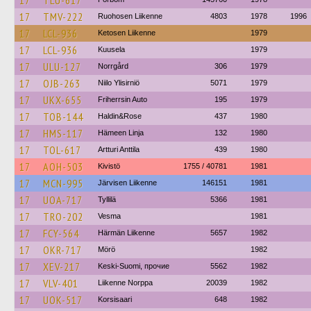
17
TLU-617
17
TMV-222
Ruohosen Liikenne
4803
1978
1996
17
LCL-936
Ketosen Liikenne
1979
17
LCL-936
Kuusela
1979
17
ULU-127
Norrgård
306
1979
17
OJB-263
Niilo Ylisirniö
5071
1979
17
UKX-655
Friherrsin Auto
195
1979
17
TOB-144
Haldin&Rose
437
1980
17
HMS-117
Hämeen Linja
132
1980
17
TOL-617
Artturi Anttila
439
1980
17
AOH-503
Kivistö
1755 / 40781
1981
17
MCN-995
Järvisen Liikenne
146151
1981
17
UOA-717
Tyllilä
5366
1981
17
TRO-202
Vesma
1981
17
FCY-564
Härmän Liikenne
5657
1982
17
OKR-717
Mörö
1982
17
XEV-217
Keski-Suomi, прочие
5562
1982
17
VLV-401
Liikenne Norppa
20039
1982
17
UOK-517
Korsisaari
648
1982