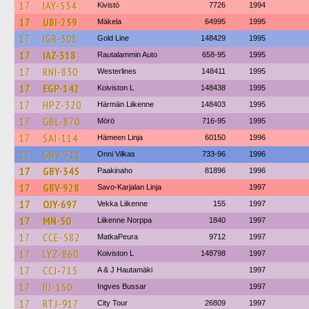
17
IAY-534
Kivistö
7726
1994
17
UBI-259
Mäkela
64995
1995
17
IGR-301
Gold Line
148429
1995
17
IAZ-318
Rautalammin Auto
658-95
1995
17
RNI-830
Westerlines
148411
1995
17
EGP-142
Koiviston L
148438
1995
17
HPZ-320
Härmän Liikenne
148403
1995
17
GBL-870
Mörö
716-95
1995
17
SAI-114
Hämeen Linja
60150
1996
17
GBV-711
Onni Vilkas
733-96
1996
17
GBY-345
Paakinaho
81896
1996
17
GBV-928
Savo-Karjalan Linja
1997
17
OJY-697
Vekka Liikenne
155
1997
17
MN-50
Liikenne Norppa
1840
1997
17
CCE-582
MatkaPeura
9712
1997
17
LYZ-860
Koiviston L
148798
1997
17
CCJ-715
A & J Hautamäki
1997
17
IIJ-150
Ingves Bussar
1997
17
RTJ-917
City Tour
26809
1997