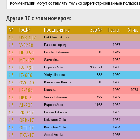
Комментарии могут оставлять только зарегистрированные пользов
Другие ТС с этим номером:
№
Гос.№
Предприятие
Зав.№
Постр.
Утил.
17
USR-117
Pukkilan Liikenne
17
V-5228
Разные города
1937
17
HF-859
Lahden Liikenne
15
1949
17
ME-127
Savonlinja
1952
17
BV-291
Espoon Auto
305 / 71
1958
17
IZ-666
Yhdysliikenne
338
1960
17
OVC-40
Kaikkonen Paavo
518
1960
17
LR-386
Kuusela
1960
1973
17
HBK-6
Vekka Liikenne
492
1962
17
AI-705
Espoon Auto
1163
1962
17
ZK-617
Lohjan Liikenne
1963
17
ORK-17
Koiviston Oulu
1964
17
OFT-17
Koiviston Oulu
1964
17
TXV-17
Artturi Anttila
1965