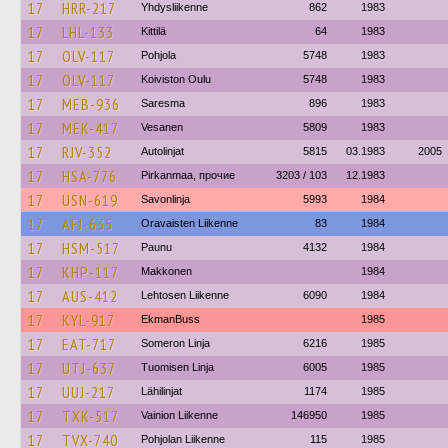
17
HRR-217
Yhdysliikenne
862
1983
17
LHL-133
Kittilä
64
1983
17
OLV-117
Pohjola
5748
1983
17
OLV-117
Koiviston Oulu
5748
1983
17
MEB-936
Saresma
896
1983
17
MEK-417
Vesanen
5809
1983
17
RJV-352
Autolinjat
5815
03.1983
2005
17
HSA-776
Pirkanmaa, прочие
3203 / 103
12.1983
17
USN-619
Savonlinja
5993
1984
17
AFJ-635
Oravaisten Liikenne
83
1984
17
HSM-517
Paunu
4132
1984
17
KHP-117
Makkonen
1984
17
AUS-412
Lehtosen Liikenne
6090
1984
17
KYL-917
EkmanBuss
1985
17
EAT-717
Someron Linja
6216
1985
17
UTJ-637
Tuomisen Linja
6005
1985
17
UUJ-217
Lähilinjat
1174
1985
17
TXK-517
Vainion Liikenne
146950
1985
17
TVX-740
Pohjolan Liikenne
115
1985