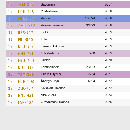
17
JKM-817
Savonlinja
2017
17
EPH-485
Y. Makkonen
2018
17
MNM-617
Paunu
1687-4
2018
17
ZMH-562
Vainion Liikenne
33623
2018
17
RZS-717
HelB
2019
17
ERL-840
Tokee
2019
17
NLU-317
Härmän Liikenne
2019
17
GNR-251
Taksikuljetus
7260
2019
17
ERU-200
Kutilan
2020
17
KUC-437
Tammelundin
23133
2021
17
YXM-886
Turun Citybus
2734
2021
17
EUH-108
Åbergin Linja
6854
2022
17
ZOC-427
Soisalon Liikenne
2022
17
NNE-431
Atro Vuolle
2023
17
FSK-402
Oravaisten Liikenne
2025