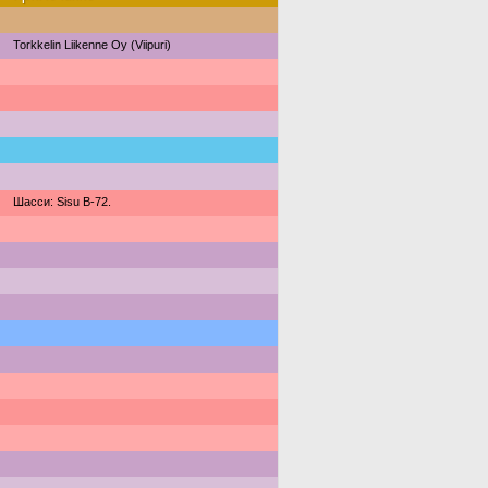
Torkkelin Liikenne Oy (Viipuri)
Шасси: Sisu B-72.