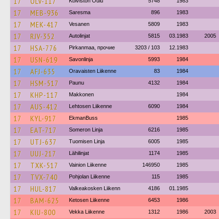
17
OLV-117
Koiviston Oulu
5748
1983
17
MEB-936
Saresma
896
1983
17
MEK-417
Vesanen
5809
1983
17
RJV-352
Autolinjat
5815
03.1983
2005
17
HSA-776
Pirkanmaa, прочие
3203 / 103
12.1983
17
USN-619
Savonlinja
5993
1984
17
AFJ-635
Oravaisten Liikenne
83
1984
17
HSM-517
Paunu
4132
1984
17
KHP-117
Makkonen
1984
17
AUS-412
Lehtosen Liikenne
6090
1984
17
KYL-917
EkmanBuss
1985
17
EAT-717
Someron Linja
6216
1985
17
UTJ-637
Tuomisen Linja
6005
1985
17
UUJ-217
Lähilinjat
1174
1985
17
TXK-517
Vainion Liikenne
146950
1985
17
TVX-740
Pohjolan Liikenne
115
1985
17
HUL-817
Valkeakosken Liikenn
4186
01.1985
17
BAM-625
Ketosen Liikenne
6453
1986
17
KIU-800
Vekka Liikenne
1312
1986
2003