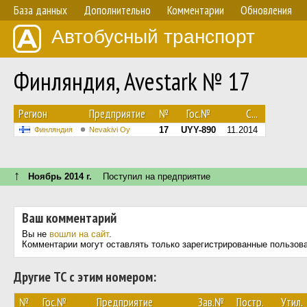
База данных
Дополнительно
Комментарии
Обновления
Автобусный транспорт
Финляндия, Avestark № 17
Регион
Предприятие
№
Гос.№
С...
17
UYY-890
11.2014
Финляндия
Nevakivi Oy
↑
Ноябрь 2014 г.
Поступил на предприятие
Ваш комментарий
Вы не
вошли на сайт
.
Комментарии могут оставлять только зарегистрированные пользов
Другие ТС с этим номером:
№
Гос.№
Предприятие
Зав.№
Постр.
Утил.