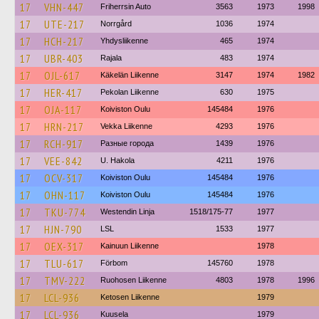
17
VHN-447
Friherrsin Auto
3563
1973
1998
17
UTE-217
Norrgård
1036
1974
17
HCH-217
Yhdysliikenne
465
1974
17
UBR-403
Rajala
483
1974
17
OJL-617
Käkelän Liikenne
3147
1974
1982
17
HER-417
Pekolan Liikenne
630
1975
17
OJA-117
Koiviston Oulu
145484
1976
17
HRN-217
Vekka Liikenne
4293
1976
17
RCH-917
Разные города
1439
1976
17
VEE-842
U. Hakola
4211
1976
17
OCV-317
Koiviston Oulu
145484
1976
17
OHN-117
Koiviston Oulu
145484
1976
17
TKU-774
Westendin Linja
1518/175-77
1977
17
HJN-790
LSL
1533
1977
17
OEX-317
Kainuun Liikenne
1978
17
TLU-617
Förbom
145760
1978
17
TMV-222
Ruohosen Liikenne
4803
1978
1996
17
LCL-936
Ketosen Liikenne
1979
17
LCL-936
Kuusela
1979