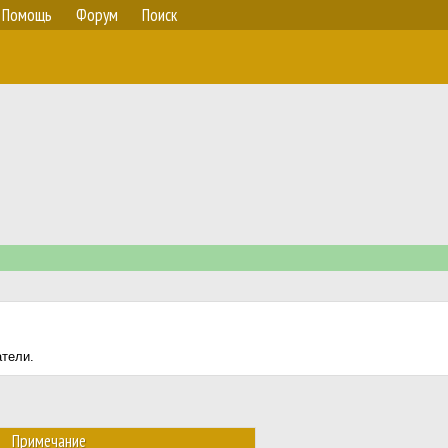
Помощь
Форум
Поиск
атели.
Примечание