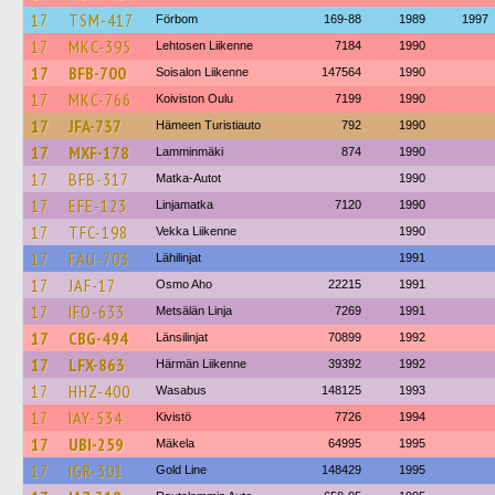
17
TSM-417
Förbom
169-88
1989
1997
17
MKC-395
Lehtosen Liikenne
7184
1990
17
BFB-700
Soisalon Liikenne
147564
1990
17
MKC-766
Koiviston Oulu
7199
1990
17
JFA-737
Hämeen Turistiauto
792
1990
17
MXF-178
Lamminmäki
874
1990
17
BFB-317
Matka-Autot
1990
17
EFE-123
Linjamatka
7120
1990
17
TFC-198
Vekka Liikenne
1990
17
FAU-703
Lähilinjat
1991
17
JAF-17
Osmo Aho
22215
1991
17
IFO-633
Metsälän Linja
7269
1991
17
CBG-494
Länsilinjat
70899
1992
17
LFX-863
Härmän Liikenne
39392
1992
17
HHZ-400
Wasabus
148125
1993
17
IAY-534
Kivistö
7726
1994
17
UBI-259
Mäkela
64995
1995
17
IGR-301
Gold Line
148429
1995