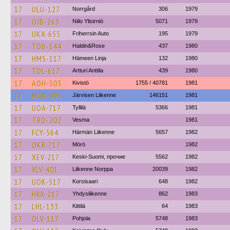
17
ULU-127
Norrgård
306
1979
17
OJB-263
Niilo Ylisirniö
5071
1979
17
UKX-655
Friherrsin Auto
195
1979
17
TOB-144
Haldin&Rose
437
1980
17
HMS-117
Hämeen Linja
132
1980
17
TOL-617
Artturi Anttila
439
1980
17
AOH-503
Kivistö
1755 / 40781
1981
17
MCN-995
Järvisen Liikenne
146151
1981
17
UOA-717
Tyllilä
5366
1981
17
TRO-202
Vesma
1981
17
FCY-564
Härmän Liikenne
5657
1982
17
OKR-717
Mörö
1982
17
XEV-217
Keski-Suomi, прочие
5562
1982
17
VLV-401
Liikenne Norppa
20039
1982
17
UOK-517
Korsisaari
648
1982
17
HRR-217
Yhdysliikenne
862
1983
17
LHL-133
Kittilä
64
1983
17
OLV-117
Pohjola
5748
1983