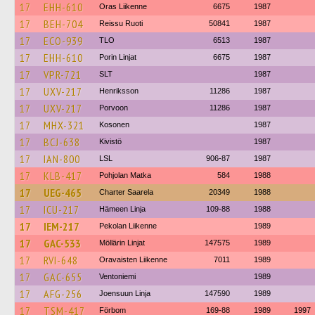
17
EHH-610
Oras Liikenne
6675
1987
17
BEH-704
Reissu Ruoti
50841
1987
17
ECO-939
TLO
6513
1987
17
EHH-610
Porin Linjat
6675
1987
17
VPR-721
SLT
1987
17
UXV-217
Henriksson
11286
1987
17
UXV-217
Porvoon
11286
1987
17
MHX-321
Kosonen
1987
17
BCJ-638
Kivistö
1987
17
IAN-800
LSL
906-87
1987
17
KLB-417
Pohjolan Matka
584
1988
17
UEG-465
Charter Saarela
20349
1988
17
ICU-217
Hämeen Linja
109-88
1988
17
IEM-217
Pekolan Liikenne
1989
17
GAC-533
Möllärin Linjat
147575
1989
17
RVI-648
Oravaisten Liikenne
7011
1989
17
GAC-655
Ventoniemi
1989
17
AFG-256
Joensuun Linja
147590
1989
17
TSM-417
Förbom
169-88
1989
1997