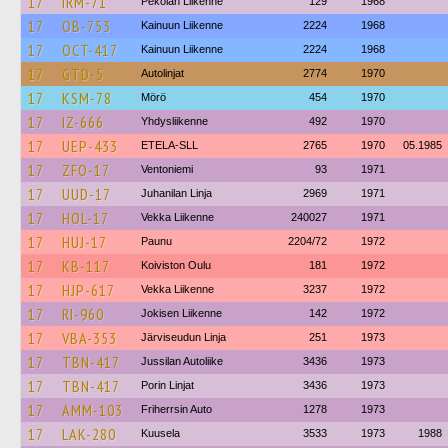
17
IRM-71
Pekolan Liikenne
129
1968
17
OB-753
Kainuun Liikenne
2224
1968
17
OCT-417
Kainuun Liikenne
2224
1968
17
GTD-5
Autolinjat
2774
1970
17
KSM-78
Mörö
454
1970
17
IZ-666
Yhdysliikenne
492
1970
17
UEP-433
ETELA-SLL
2765
1970
05.1985
17
ZFO-17
Ventoniemi
93
1971
17
UUD-17
Juhanilan Linja
2969
1971
17
HOL-17
Vekka Liikenne
240027
1971
17
HUJ-17
Paunu
2204/72
1972
17
KB-117
Koiviston Oulu
181
1972
17
HJP-617
Vekka Liikenne
3237
1972
17
RI-960
Jokisen Liikenne
142
1972
17
VBA-353
Järviseudun Linja
251
1973
17
TBN-417
Jussilan Autoliike
3436
1973
17
TBN-417
Porin Linjat
3436
1973
17
AMM-103
Friherrsin Auto
1278
1973
17
LAK-280
Kuusela
3533
1973
1988