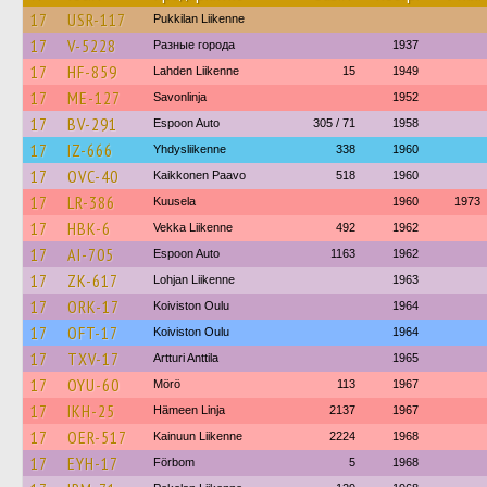
17
USR-117
Pukkilan Liikenne
17
V-5228
Разные города
1937
17
HF-859
Lahden Liikenne
15
1949
17
ME-127
Savonlinja
1952
17
BV-291
Espoon Auto
305 / 71
1958
17
IZ-666
Yhdysliikenne
338
1960
17
OVC-40
Kaikkonen Paavo
518
1960
17
LR-386
Kuusela
1960
1973
17
HBK-6
Vekka Liikenne
492
1962
17
AI-705
Espoon Auto
1163
1962
17
ZK-617
Lohjan Liikenne
1963
17
ORK-17
Koiviston Oulu
1964
17
OFT-17
Koiviston Oulu
1964
17
TXV-17
Artturi Anttila
1965
17
OYU-60
Mörö
113
1967
17
IKH-25
Hämeen Linja
2137
1967
17
OER-517
Kainuun Liikenne
2224
1968
17
EYH-17
Förbom
5
1968