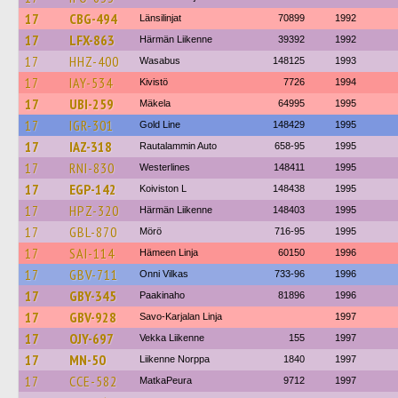
17
CBG-494
Länsilinjat
70899
1992
17
LFX-863
Härmän Liikenne
39392
1992
17
HHZ-400
Wasabus
148125
1993
17
IAY-534
Kivistö
7726
1994
17
UBI-259
Mäkela
64995
1995
17
IGR-301
Gold Line
148429
1995
17
IAZ-318
Rautalammin Auto
658-95
1995
17
RNI-830
Westerlines
148411
1995
17
EGP-142
Koiviston L
148438
1995
17
HPZ-320
Härmän Liikenne
148403
1995
17
GBL-870
Mörö
716-95
1995
17
SAI-114
Hämeen Linja
60150
1996
17
GBV-711
Onni Vilkas
733-96
1996
17
GBY-345
Paakinaho
81896
1996
17
GBV-928
Savo-Karjalan Linja
1997
17
OJY-697
Vekka Liikenne
155
1997
17
MN-50
Liikenne Norppa
1840
1997
17
CCE-582
MatkaPeura
9712
1997