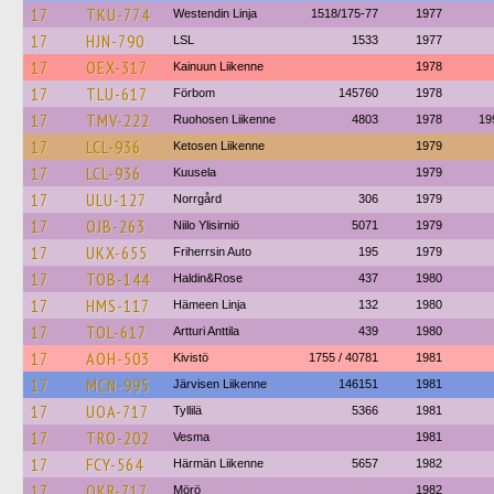
17
TKU-774
Westendin Linja
1518/175-77
1977
17
HJN-790
LSL
1533
1977
17
OEX-317
Kainuun Liikenne
1978
17
TLU-617
Förbom
145760
1978
17
TMV-222
Ruohosen Liikenne
4803
1978
19
17
LCL-936
Ketosen Liikenne
1979
17
LCL-936
Kuusela
1979
17
ULU-127
Norrgård
306
1979
17
OJB-263
Niilo Ylisirniö
5071
1979
17
UKX-655
Friherrsin Auto
195
1979
17
TOB-144
Haldin&Rose
437
1980
17
HMS-117
Hämeen Linja
132
1980
17
TOL-617
Artturi Anttila
439
1980
17
AOH-503
Kivistö
1755 / 40781
1981
17
MCN-995
Järvisen Liikenne
146151
1981
17
UOA-717
Tyllilä
5366
1981
17
TRO-202
Vesma
1981
17
FCY-564
Härmän Liikenne
5657
1982
17
OKR-717
Mörö
1982