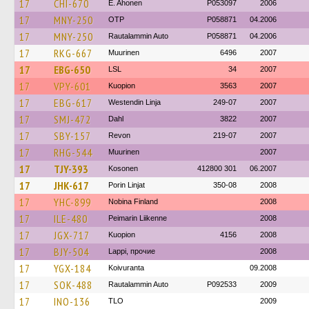
17
CHI-670
E. Ahonen
P053097
2006
17
MNY-250
OTP
P058871
04.2006
17
MNY-250
Rautalammin Auto
P058871
04.2006
17
RKG-667
Muurinen
6496
2007
17
EBG-650
LSL
34
2007
17
VPY-601
Kuopion
3563
2007
17
EBG-617
Westendin Linja
249-07
2007
17
SMJ-472
Dahl
3822
2007
17
SBY-157
Revon
219-07
2007
17
RHG-544
Muurinen
2007
17
TJY-393
Kosonen
412800 301
06.2007
17
JHK-617
Porin Linjat
350-08
2008
17
YHC-899
Nobina Finland
2008
17
ILE-480
Peimarin Liikenne
2008
17
JGX-717
Kuopion
4156
2008
17
BJY-504
Lappi, прочие
2008
17
YGX-184
Koivuranta
09.2008
17
SOK-488
Rautalammin Auto
P092533
2009
17
INO-136
TLO
2009