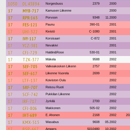
1030
DL 43894
Norgesbuss
2379
2000
17
MYB-717
Kamusen Liikenne
2000
17
RPR-163
Porvoon
9348
11.2000
17
FES-121
Paunu
390-01
2001
17
UHI-322
Kivistö
C-1080
2001
17
IVY-117
Korsisaari
C-872
2001
17
YCZ-381
Nevakivi
2001
17
CFJ-729
Haldin&Rose
530-01
2001
17
TZK-377
Mäkela
9588
2002
17
SEF-705
Valkeakosken Liikenn
2757
2002
17
SEF-617
Liikenne Vuorela
2699
2002
17
LTF-137
Koiviston Oulu
2002
17
SRF-707
Reissu Ruoti
2002
17
SCF-742
Pukkilan Liikenne
2002
17
IRF-717
Jyrkilä
2700
2002
17
CFJ-806
Makkonen
505-02
2002
17
IHT-689
E. Ahonen
2168
2002
20
17
KMX-515
Wasabus
9608
05.2002
17
BSP-667
Ampers
S010480
10.2002