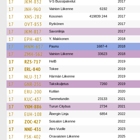
17
JKM-832
V-S Bussipalvelut
2017
17
JNH-960
Vainion Liikenne
6192
2017
17
XNS-282
Kosonen
419839 244
2017
17
OVT-853
Rytkönen
2017
17
JKM-817
Savonlinja
2017
17
EPH-485
Y. Makkonen
2018
17
MNM-617
Paunu
1687-4
2018
17
ZMH-562
Vainion Liikenne
33623
2018
17
RZS-717
HelB
2019
17
ERL-840
Tokee
2019
17
NLU-317
Härmän Liikenne
2019
17
GNR-251
Taksikuljetus
7260
2019
17
ERU-200
Kutilan
2020
17
KUC-437
Tammelundin
23133
2021
17
YXM-886
Turun Citybus
2734
2021
17
EUH-108
Åbergin Linja
6854
2022
17
ZOC-427
Soisalon Liikenne
2022
17
NNE-431
Atro Vuolle
2023
17
FSK-402
Oravaisten Liikenne
2025