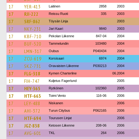
17
YER-413
Laitinen
2858
2003
17
RJI-222
Reissu Ruoti
335
2003
17
SRF-862
Töysän Linja
2003
17
NKY-231
Jari Kaari
9840
2003
17
KBF-710
Pekolan Liikenne
847-04
2004
17
BUF-520
Tammelundin
103480
2004
17
LMN-317
Oubus
P040434
2004
17
ZCU-619
Korsisaari
6974
2004
17
SKZ-731
Oravaisten Liikenne
P030213
2004
17
FLG-318
Kymen Charterline
06.2004
17
FIH-747
Kuljetus Fagerlund
2005
17
HEY-365
Rytkönen
102360
2005
17
HTF-663
Toimi Vento
116-06
2006
17
LEY-488
Niskanen
2006
17
AHI-372
Turun Citybus
P062165
2006
17
HTF-694
Tourusen Linjat
2006
17
JGZ-838
Ketosen Liikenne
208-06
2006
17
AVG-601
TKL
264
2006