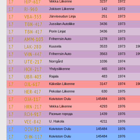
17
HJP-617
Vekka Liikenne
3237
1972
17
RI-960
Jokisen Liikenne
142
1972
17
VBA-353
Järviseudun Linja
251
1973
17
TBN-417
Jussilan Autoliike
3436
1973
17
TBN-417
Porin Linjat
3436
1973
17
AMM-103
Friherrsin Auto
1278
1973
17
LAK-280
Kuusela
3533
1973
19
17
VHN-447
Friherrsin Auto
3563
1973
19
17
UTE-217
Norrgård
1036
1974
17
HCH-217
Yhdysliikenne
465
1974
17
UBR-403
Rajala
483
1974
17
OJL-617
Käkelän Liikenne
3147
1974
19
17
HER-417
Pekolan Liikenne
630
1975
17
OJA-117
Koiviston Oulu
145484
1976
17
HRN-217
Vekka Liikenne
4293
1976
17
RCH-917
Разные города
1439
1976
17
VEE-842
U. Hakola
4211
1976
17
OCV-317
Koiviston Oulu
145484
1976
17
OHN-117
Koiviston Oulu
145484
1976