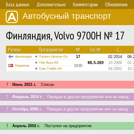
База данных
Дополнительно
Комментарии
Обновления
Автобусный транспорт
Финляндия, Volvo 9700H № 17
Регион
Предприятие
№
Гос.№
С...
17
02.2014
06.
Финляндия
Tokeen Liikenne Oy
MLS-269
10.2006
02.
Tide Buss AS
1030
Норвегия
04.2002
10.
Gaia Trafikk AS
↑
Июнь 2021 г.
Списан
↑
Февраль 2014 г.
Передан в другое предприятие или на завод
↑
Октябрь 2006 г.
Передан в другое предприятие или на завод
↑
Апрель 2002 г.
Поступил на предприятие