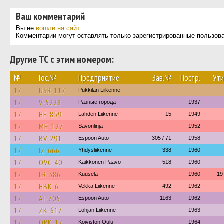
Ваш комментарий
Вы не
вошли на сайт
.
Комментарии могут оставлять только зарегистрированные пользов
Другие ТС с этим номером:
№
Гос.№
Предприятие
Зав.№
Постр.
Ути
17
USR-117
Pukkilan Liikenne
17
V-5228
Разные города
1937
17
HF-859
Lahden Liikenne
15
1949
17
ME-127
Savonlinja
1952
17
BV-291
Espoon Auto
305 / 71
1958
17
IZ-666
Yhdysliikenne
338
1960
17
OVC-40
Kaikkonen Paavo
518
1960
17
LR-386
Kuusela
1960
19
17
HBK-6
Vekka Liikenne
492
1962
17
AI-705
Espoon Auto
1163
1962
17
ZK-617
Lohjan Liikenne
1963
17
ORK-17
Koiviston Oulu
1964