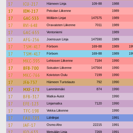
17
ICU-217
Hämeen Linja
109-88
1988
17
IEM-217
Pekolan Liikenne
1989
17
GAC-533
Möllärin Linjat
147575
1989
17
RVI-648
Oravaisten Liikenne
7011
1989
17
GAC-655
Ventoniemi
1989
17
AFG-256
Joensuun Linja
147590
1989
17
TSM-417
Förbom
169-88
1989
19
17
TSM-417
Förbom
169-88
1989
19
17
MKC-395
Lehtosen Liikenne
7184
1990
17
BFB-700
Soisalon Liikenne
147564
1990
17
MKC-766
Koiviston Oulu
7199
1990
17
JFA-737
Hämeen Turistiauto
792
1990
17
MXF-178
Lamminmäki
874
1990
17
BFB-317
Matka-Autot
1990
17
EFE-123
Linjamatka
7120
1990
17
TFC-198
Vekka Liikenne
1990
17
FAU-703
Lähilinjat
1991
17
JAF-17
Osmo Aho
22215
1991
17
IFO-633
Metsälän Linja
7269
1991