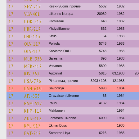
17
XEV-217
Keski-Suomi, прочие
5562
1982
17
VLV-401
Liikenne Norppa
20039
1982
17
UOK-517
Korsisaari
648
1982
17
HRR-217
Yhdysliikenne
862
1983
17
LHL-133
Kittilä
64
1983
17
OLV-117
Pohjola
5748
1983
17
OLV-117
Koiviston Oulu
5748
1983
17
MEB-936
Saresma
896
1983
17
MEK-417
Vesanen
5809
1983
17
RJV-352
Autolinjat
5815
03.1983
20
17
HSA-776
Pirkanmaa, прочие
3203 / 103
12.1983
17
USN-619
Savonlinja
5993
1984
17
AFJ-635
Oravaisten Liikenne
83
1984
17
HSM-517
Paunu
4132
1984
17
KHP-117
Makkonen
1984
17
AUS-412
Lehtosen Liikenne
6090
1984
17
KYL-917
EkmanBuss
1985
17
EAT-717
Someron Linja
6216
1985