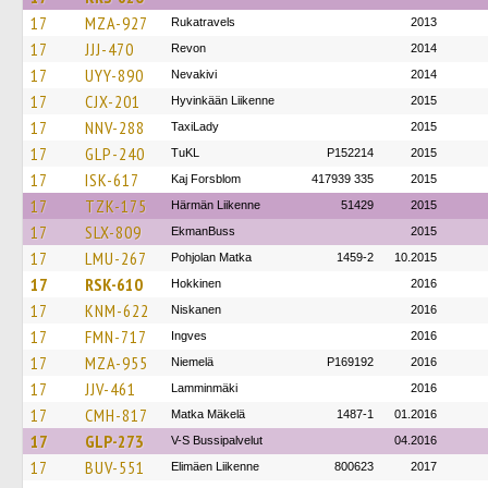
17
MZA-927
Rukatravels
2013
17
JJJ-470
Revon
2014
17
UYY-890
Nevakivi
2014
17
CJX-201
Hyvinkään Liikenne
2015
17
NNV-288
TaxiLady
2015
17
GLP-240
TuKL
P152214
2015
17
ISK-617
Kaj Forsblom
417939 335
2015
17
TZK-175
Härmän Liikenne
51429
2015
17
SLX-809
EkmanBuss
2015
17
LMU-267
Pohjolan Matka
1459-2
10.2015
17
RSK-610
Hokkinen
2016
17
KNM-622
Niskanen
2016
17
FMN-717
Ingves
2016
17
MZA-955
Niemelä
P169192
2016
17
JJV-461
Lamminmäki
2016
17
CMH-817
Matka Mäkelä
1487-1
01.2016
17
GLP-273
V-S Bussipalvelut
04.2016
17
BUV-551
Elimäen Liikenne
800623
2017