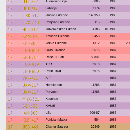
17
UTJ-637
Tuomisen Linja
6005
1985
17
UUJ-217
Lähilinjat
1174
1985
17
TXK-517
Vainion Liikenne
146950
1985
17
TVX-740
Pohjolan Liikenne
115
1985
17
HUL-817
Valkeakosken Liikenn
4186
01.1985
17
BAM-625
Ketosen Liikenne
6453
1986
17
KIU-800
Vekka Liikenne
1312
1986
20
17
EHH-610
Oras Liikenne
6675
1987
17
BEH-704
Reissu Ruoti
50841
1987
17
ECO-939
TLO
6513
1987
17
EHH-610
Porin Linjat
6675
1987
17
VPR-721
SLT
1987
17
UXV-217
Henriksson
11286
1987
17
UXV-217
Porvoon
11286
1987
17
MHX-321
Kosonen
1987
17
BCJ-638
Kivistö
1987
17
IAN-800
LSL
906-87
1987
17
KLB-417
Pohjolan Matka
584
1988
17
UEG-465
Charter Saarela
20349
1988