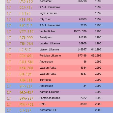
17
LYZ-860
Koiviston L
148798
1997
17
CCJ-715
A & J Hautamäki
1997
17
IIJ-150
Ingves Bussar
1997
17
RTJ-917
City Tour
26809
1997
17
BIY-717
A & J Hautamäki
2135
1998
17
VTY-839
Veolia Finland
1987 / 376
1998
17
BZI-999
Seinäjoen
91298
1998
17
TIH-284
Laurilan Liikenne
18908
1998
17
IIC-517
Vainion Liikenne
148847
04.1998
17
CCK-691
Pohjolan Liikenne
977-98
05.1998
17
BOA-581
Andersson
36
1999
17
KYA-708
Vaasan Paika
8384
1999
17
BIJ-693
Vaasan Paika
8387
1999
17
XIB-811
Turkubus
1999
17
VIP-917
Andersson
34
1999
17
GCS-417
Karhun Liikenne
1999
17
BPA-927
Lampinen Buses
2322
1999
17
MYF-451
HelB
8489
2000
17
CIJ-187
Koiviston Oulu
2000