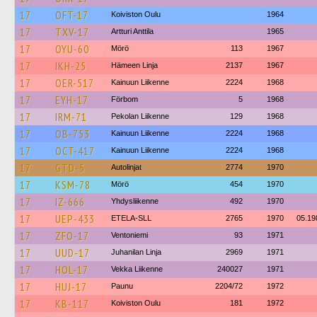
17
OFT-17
Koiviston Oulu
1964
17
TXV-17
Artturi Anttila
1965
17
OYU-60
Mörö
113
1967
17
IKH-25
Hämeen Linja
2137
1967
17
OER-517
Kainuun Liikenne
2224
1968
17
EYH-17
Förbom
5
1968
17
IRM-71
Pekolan Liikenne
129
1968
17
OB-753
Kainuun Liikenne
2224
1968
17
OCT-417
Kainuun Liikenne
2224
1968
17
GTD-5
Autolinjat
2774
1970
17
KSM-78
Mörö
454
1970
17
IZ-666
Yhdysliikenne
492
1970
17
UEP-433
ETELA-SLL
2765
1970
05.19
17
ZFO-17
Ventoniemi
93
1971
17
UUD-17
Juhanilan Linja
2969
1971
17
HOL-17
Vekka Liikenne
240027
1971
17
HUJ-17
Paunu
2204/72
1972
17
KB-117
Koiviston Oulu
181
1972