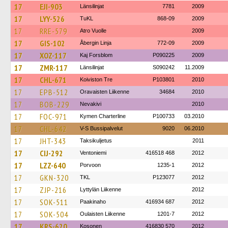
17
EJI-903
Länsilinjat
7781
2009
17
LYY-526
TuKL
868-09
2009
17
RRE-579
Atro Vuolle
2009
17
GIS-102
Åbergin Linja
772-09
2009
17
XOZ-117
Kaj Forsblom
P090225
2009
17
ZMR-117
Länsilinjat
S090242
11.2009
17
CHL-671
Koiviston Tre
P103801
2010
17
EPB-512
Oravaisten Liikenne
34684
2010
17
BOB-229
Nevakivi
2010
17
FOC-971
Kymen Charterline
P100733
03.2010
17
CHL-642
V-S Bussipalvelut
9020
06.2010
17
JHT-343
Taksikuljetus
2011
17
CIJ-292
Ventoniemi
416518 468
2012
17
LZZ-640
Porvoon
1235-1
2012
17
GKN-320
TKL
P123077
2012
17
ZJP-216
Lyttylän Liikenne
2012
17
SOK-511
Paakinaho
416934 687
2012
17
SOK-504
Oulaisten Liikenne
1201-7
2012
17
KRS-620
Kosonen
416830 570
2012