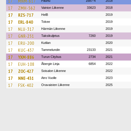
17
MNM-617
Paunu
1687-4
2018
17
ZMH-562
Vainion Liikenne
33623
2018
17
RZS-717
HelB
2019
17
ERL-840
Tokee
2019
17
NLU-317
Härmän Liikenne
2019
17
GNR-251
Taksikuljetus
7260
2019
17
ERU-200
Kutilan
2020
17
KUC-437
Tammelundin
23133
2021
17
YXM-886
Turun Citybus
2734
2021
17
EUH-108
Åbergin Linja
6854
2022
17
ZOC-427
Soisalon Liikenne
2022
17
NNE-431
Atro Vuolle
2023
17
FSK-402
Oravaisten Liikenne
2025