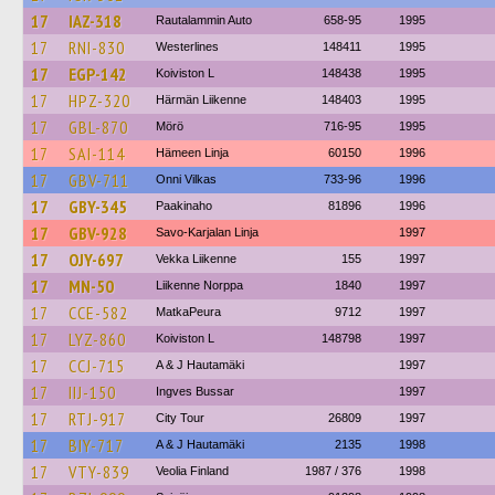
17
IAZ-318
Rautalammin Auto
658-95
1995
17
RNI-830
Westerlines
148411
1995
17
EGP-142
Koiviston L
148438
1995
17
HPZ-320
Härmän Liikenne
148403
1995
17
GBL-870
Mörö
716-95
1995
17
SAI-114
Hämeen Linja
60150
1996
17
GBV-711
Onni Vilkas
733-96
1996
17
GBY-345
Paakinaho
81896
1996
17
GBV-928
Savo-Karjalan Linja
1997
17
OJY-697
Vekka Liikenne
155
1997
17
MN-50
Liikenne Norppa
1840
1997
17
CCE-582
MatkaPeura
9712
1997
17
LYZ-860
Koiviston L
148798
1997
17
CCJ-715
A & J Hautamäki
1997
17
IIJ-150
Ingves Bussar
1997
17
RTJ-917
City Tour
26809
1997
17
BIY-717
A & J Hautamäki
2135
1998
17
VTY-839
Veolia Finland
1987 / 376
1998