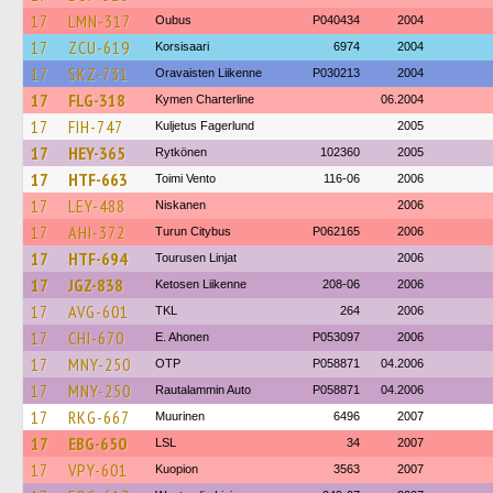
17
LMN-317
Oubus
P040434
2004
17
ZCU-619
Korsisaari
6974
2004
17
SKZ-731
Oravaisten Liikenne
P030213
2004
17
FLG-318
Kymen Charterline
06.2004
17
FIH-747
Kuljetus Fagerlund
2005
17
HEY-365
Rytkönen
102360
2005
17
HTF-663
Toimi Vento
116-06
2006
17
LEY-488
Niskanen
2006
17
AHI-372
Turun Citybus
P062165
2006
17
HTF-694
Tourusen Linjat
2006
17
JGZ-838
Ketosen Liikenne
208-06
2006
17
AVG-601
TKL
264
2006
17
CHI-670
E. Ahonen
P053097
2006
17
MNY-250
OTP
P058871
04.2006
17
MNY-250
Rautalammin Auto
P058871
04.2006
17
RKG-667
Muurinen
6496
2007
17
EBG-650
LSL
34
2007
17
VPY-601
Kuopion
3563
2007