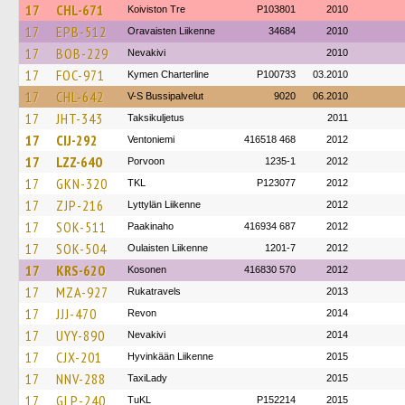
17
CHL-671
Koiviston Tre
P103801
2010
17
EPB-512
Oravaisten Liikenne
34684
2010
17
BOB-229
Nevakivi
2010
17
FOC-971
Kymen Charterline
P100733
03.2010
17
CHL-642
V-S Bussipalvelut
9020
06.2010
17
JHT-343
Taksikuljetus
2011
17
CIJ-292
Ventoniemi
416518 468
2012
17
LZZ-640
Porvoon
1235-1
2012
17
GKN-320
TKL
P123077
2012
17
ZJP-216
Lyttylän Liikenne
2012
17
SOK-511
Paakinaho
416934 687
2012
17
SOK-504
Oulaisten Liikenne
1201-7
2012
17
KRS-620
Kosonen
416830 570
2012
17
MZA-927
Rukatravels
2013
17
JJJ-470
Revon
2014
17
UYY-890
Nevakivi
2014
17
CJX-201
Hyvinkään Liikenne
2015
17
NNV-288
TaxiLady
2015
17
GLP-240
TuKL
P152214
2015