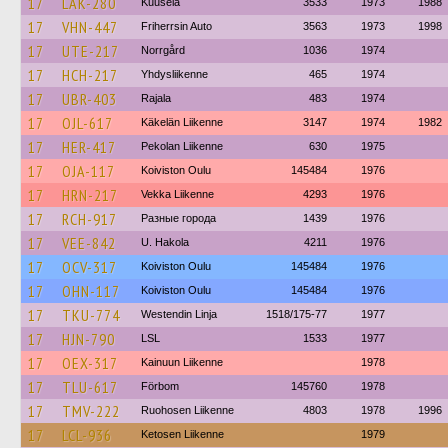
17
LAK-280
Kuusela
3533
1973
1988
17
VHN-447
Friherrsin Auto
3563
1973
1998
17
UTE-217
Norrgård
1036
1974
17
HCH-217
Yhdysliikenne
465
1974
17
UBR-403
Rajala
483
1974
17
OJL-617
Käkelän Liikenne
3147
1974
1982
17
HER-417
Pekolan Liikenne
630
1975
17
OJA-117
Koiviston Oulu
145484
1976
17
HRN-217
Vekka Liikenne
4293
1976
17
RCH-917
Разные города
1439
1976
17
VEE-842
U. Hakola
4211
1976
17
OCV-317
Koiviston Oulu
145484
1976
17
OHN-117
Koiviston Oulu
145484
1976
17
TKU-774
Westendin Linja
1518/175-77
1977
17
HJN-790
LSL
1533
1977
17
OEX-317
Kainuun Liikenne
1978
17
TLU-617
Förbom
145760
1978
17
TMV-222
Ruohosen Liikenne
4803
1978
1996
17
LCL-936
Ketosen Liikenne
1979