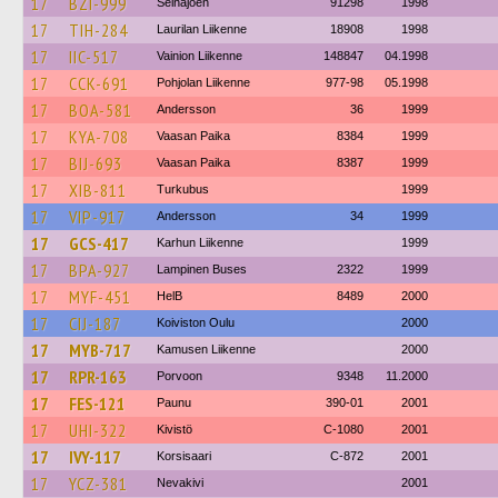
17
BZI-999
Seinäjoen
91298
1998
17
TIH-284
Laurilan Liikenne
18908
1998
17
IIC-517
Vainion Liikenne
148847
04.1998
17
CCK-691
Pohjolan Liikenne
977-98
05.1998
17
BOA-581
Andersson
36
1999
17
KYA-708
Vaasan Paika
8384
1999
17
BIJ-693
Vaasan Paika
8387
1999
17
XIB-811
Turkubus
1999
17
VIP-917
Andersson
34
1999
17
GCS-417
Karhun Liikenne
1999
17
BPA-927
Lampinen Buses
2322
1999
17
MYF-451
HelB
8489
2000
17
CIJ-187
Koiviston Oulu
2000
17
MYB-717
Kamusen Liikenne
2000
17
RPR-163
Porvoon
9348
11.2000
17
FES-121
Paunu
390-01
2001
17
UHI-322
Kivistö
C-1080
2001
17
IVY-117
Korsisaari
C-872
2001
17
YCZ-381
Nevakivi
2001