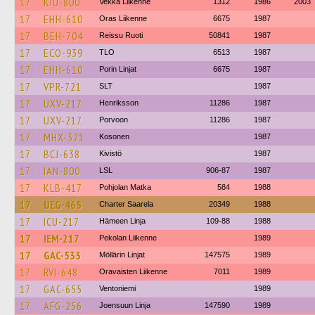
17
KIU-800
Vekka Liikenne
1312
1986
2003
17
EHH-610
Oras Liikenne
6675
1987
17
BEH-704
Reissu Ruoti
50841
1987
17
ECO-939
TLO
6513
1987
17
EHH-610
Porin Linjat
6675
1987
17
VPR-721
SLT
1987
17
UXV-217
Henriksson
11286
1987
17
UXV-217
Porvoon
11286
1987
17
MHX-321
Kosonen
1987
17
BCJ-638
Kivistö
1987
17
IAN-800
LSL
906-87
1987
17
KLB-417
Pohjolan Matka
584
1988
17
UEG-465
Charter Saarela
20349
1988
17
ICU-217
Hämeen Linja
109-88
1988
17
IEM-217
Pekolan Liikenne
1989
17
GAC-533
Möllärin Linjat
147575
1989
17
RVI-648
Oravaisten Liikenne
7011
1989
17
GAC-655
Ventoniemi
1989
17
AFG-256
Joensuun Linja
147590
1989