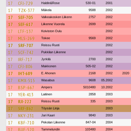
17
CFJ-729
Haldin&Rose
530-01
2001
17
TZK-377
Mäkela
9588
2002
17
SEF-705
Valkeakosken Liikenn
2757
2002
17
SEF-617
Liikenne Vuorela
2699
2002
17
LTF-137
Koiviston Oulu
2002
17
MLS-269
Tokee
9569
2002
17
SRF-707
Reissu Ruoti
2002
17
SCF-742
Pukkilan Liikenne
2002
17
IRF-717
Jyrkilä
2700
2002
17
CFJ-806
Makkonen
505-02
2002
17
IHT-689
E. Ahonen
2168
2002
2020
17
KMX-515
Wasabus
9608
05.2002
17
BSP-667
Ampers
S010480
10.2002
17
YER-413
Laitinen
2858
2003
17
RJI-222
Reissu Ruoti
335
2003
17
SRF-862
Töysän Linja
2003
17
NKY-231
Jari Kaari
9840
2003
17
KBF-710
Pekolan Liikenne
847-04
2004
17
BUF-520
Tammelundin
103480
2004