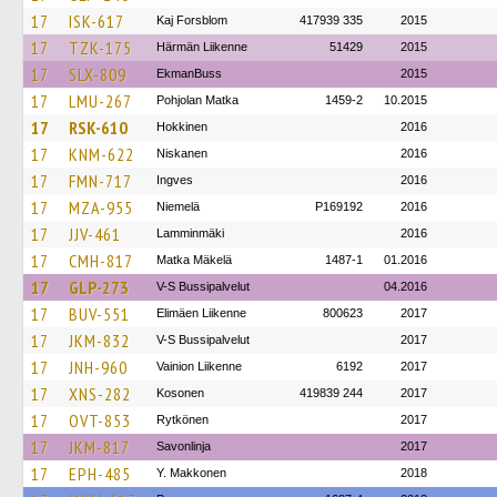
17
ISK-617
Kaj Forsblom
417939 335
2015
17
TZK-175
Härmän Liikenne
51429
2015
17
SLX-809
EkmanBuss
2015
17
LMU-267
Pohjolan Matka
1459-2
10.2015
17
RSK-610
Hokkinen
2016
17
KNM-622
Niskanen
2016
17
FMN-717
Ingves
2016
17
MZA-955
Niemelä
P169192
2016
17
JJV-461
Lamminmäki
2016
17
CMH-817
Matka Mäkelä
1487-1
01.2016
17
GLP-273
V-S Bussipalvelut
04.2016
17
BUV-551
Elimäen Liikenne
800623
2017
17
JKM-832
V-S Bussipalvelut
2017
17
JNH-960
Vainion Liikenne
6192
2017
17
XNS-282
Kosonen
419839 244
2017
17
OVT-853
Rytkönen
2017
17
JKM-817
Savonlinja
2017
17
EPH-485
Y. Makkonen
2018