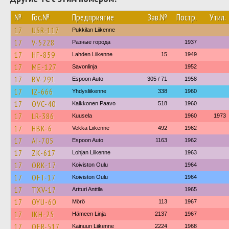
№
Гос.№
Предприятие
Зав.№
Постр.
Утил.
17
USR-117
Pukkilan Liikenne
17
V-5228
Разные города
1937
17
HF-859
Lahden Liikenne
15
1949
17
ME-127
Savonlinja
1952
17
BV-291
Espoon Auto
305 / 71
1958
17
IZ-666
Yhdysliikenne
338
1960
17
OVC-40
Kaikkonen Paavo
518
1960
17
LR-386
Kuusela
1960
1973
17
HBK-6
Vekka Liikenne
492
1962
17
AI-705
Espoon Auto
1163
1962
17
ZK-617
Lohjan Liikenne
1963
17
ORK-17
Koiviston Oulu
1964
17
OFT-17
Koiviston Oulu
1964
17
TXV-17
Artturi Anttila
1965
17
OYU-60
Mörö
113
1967
17
IKH-25
Hämeen Linja
2137
1967
17
OER-517
Kainuun Liikenne
2224
1968