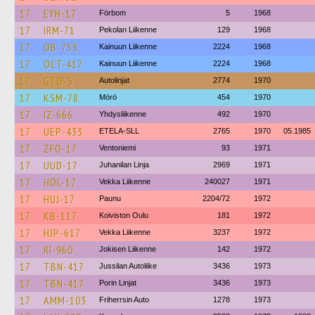
17
EYH-17
Förbom
5
1968
17
IRM-71
Pekolan Liikenne
129
1968
17
OB-753
Kainuun Liikenne
2224
1968
17
OCT-417
Kainuun Liikenne
2224
1968
17
GTD-5
Autolinjat
2774
1970
17
KSM-78
Mörö
454
1970
17
IZ-666
Yhdysliikenne
492
1970
17
UEP-433
ETELA-SLL
2765
1970
05.1985
17
ZFO-17
Ventoniemi
93
1971
17
UUD-17
Juhanilan Linja
2969
1971
17
HOL-17
Vekka Liikenne
240027
1971
17
HUJ-17
Paunu
2204/72
1972
17
KB-117
Koiviston Oulu
181
1972
17
HJP-617
Vekka Liikenne
3237
1972
17
RI-960
Jokisen Liikenne
142
1972
17
TBN-417
Jussilan Autoliike
3436
1973
17
TBN-417
Porin Linjat
3436
1973
17
AMM-103
Friherrsin Auto
1278
1973