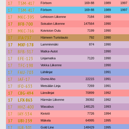
17
TSM-417
Förbom
169-88
1989
1997
17
TSM-417
Förbom
169-88
1989
1997
17
MKC-395
Lehtosen Liikenne
7184
1990
17
BFB-700
Soisalon Liikenne
147564
1990
17
MKC-766
Koiviston Oulu
7199
1990
17
JFA-737
Hämeen Turistiauto
792
1990
17
MXF-178
Lamminmäki
874
1990
17
BFB-317
Matka-Autot
1990
17
EFE-123
Linjamatka
7120
1990
17
TFC-198
Vekka Liikenne
1990
17
FAU-703
Lähilinjat
1991
17
JAF-17
Osmo Aho
22215
1991
17
IFO-633
Metsälän Linja
7269
1991
17
CBG-494
Länsilinjat
70899
1992
17
LFX-863
Härmän Liikenne
39392
1992
17
HHZ-400
Wasabus
148125
1993
17
IAY-534
Kivistö
7726
1994
17
UBI-259
Mäkela
64995
1995
17
IGR-301
Gold Line
148429
1995