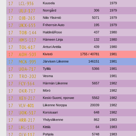
17
LCL-936
Kuusela
1979
17
ULU-127
Norrgård
306
1979
17
OJB-263
Niilo Ylisirniö
5071
1979
17
UKX-655
Friherrsin Auto
195
1979
17
TOB-144
Haldin&Rose
437
1980
17
HMS-117
Hämeen Linja
132
1980
17
TOL-617
Artturi Anttila
439
1980
17
AOH-503
Kivistö
1755 / 40781
1981
17
MCN-995
Järvisen Liikenne
146151
1981
17
UOA-717
Tyllilä
5366
1981
17
TRO-202
Vesma
1981
17
FCY-564
Härmän Liikenne
5657
1982
17
OKR-717
Mörö
1982
17
XEV-217
Keski-Suomi, прочие
5562
1982
17
VLV-401
Liikenne Norppa
20039
1982
17
UOK-517
Korsisaari
648
1982
17
HRR-217
Yhdysliikenne
862
1983
17
LHL-133
Kittilä
64
1983
17
OLV-117
Pohjola
5748
1983