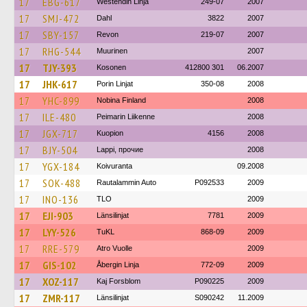
17
EBG-617
Westendin Linja
249-07
2007
17
SMJ-472
Dahl
3822
2007
17
SBY-157
Revon
219-07
2007
17
RHG-544
Muurinen
2007
17
TJY-393
Kosonen
412800 301
06.2007
17
JHK-617
Porin Linjat
350-08
2008
17
YHC-899
Nobina Finland
2008
17
ILE-480
Peimarin Liikenne
2008
17
JGX-717
Kuopion
4156
2008
17
BJY-504
Lappi, прочие
2008
17
YGX-184
Koivuranta
09.2008
17
SOK-488
Rautalammin Auto
P092533
2009
17
INO-136
TLO
2009
17
EJI-903
Länsilinjat
7781
2009
17
LYY-526
TuKL
868-09
2009
17
RRE-579
Atro Vuolle
2009
17
GIS-102
Åbergin Linja
772-09
2009
17
XOZ-117
Kaj Forsblom
P090225
2009
17
ZMR-117
Länsilinjat
S090242
11.2009