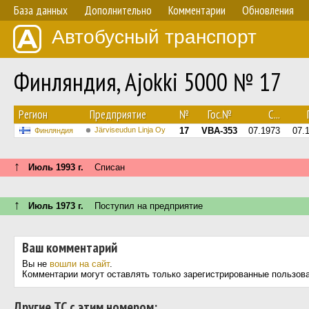
База данных
Дополнительно
Комментарии
Обновления
Автобусный транспорт
Финляндия, Ajokki 5000 № 17
Регион
Предприятие
№
Гос.№
С...
Järviseudun Linja Oy
17
VBA-353
07.1973
07.
Финляндия
↑
Июль 1993 г.
Списан
↑
Июль 1973 г.
Поступил на предприятие
Ваш комментарий
Вы не
вошли на сайт
.
Комментарии могут оставлять только зарегистрированные пользов
Другие ТС с этим номером: