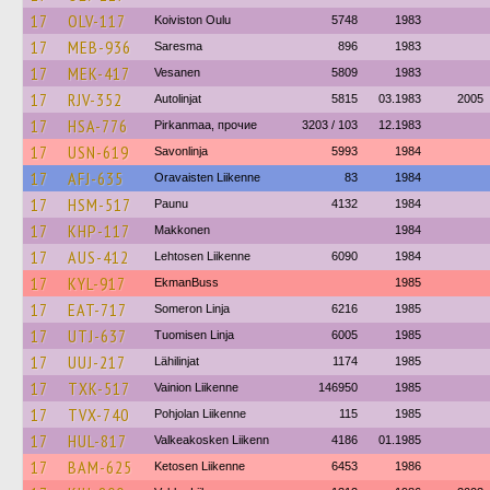
17
OLV-117
Koiviston Oulu
5748
1983
17
MEB-936
Saresma
896
1983
17
MEK-417
Vesanen
5809
1983
17
RJV-352
Autolinjat
5815
03.1983
2005
17
HSA-776
Pirkanmaa, прочие
3203 / 103
12.1983
17
USN-619
Savonlinja
5993
1984
17
AFJ-635
Oravaisten Liikenne
83
1984
17
HSM-517
Paunu
4132
1984
17
KHP-117
Makkonen
1984
17
AUS-412
Lehtosen Liikenne
6090
1984
17
KYL-917
EkmanBuss
1985
17
EAT-717
Someron Linja
6216
1985
17
UTJ-637
Tuomisen Linja
6005
1985
17
UUJ-217
Lähilinjat
1174
1985
17
TXK-517
Vainion Liikenne
146950
1985
17
TVX-740
Pohjolan Liikenne
115
1985
17
HUL-817
Valkeakosken Liikenn
4186
01.1985
17
BAM-625
Ketosen Liikenne
6453
1986