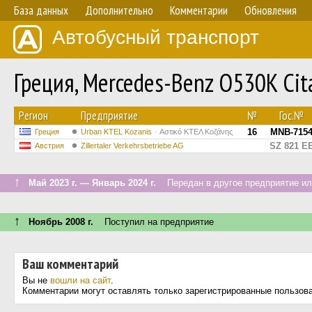
База данных
Дополнительно
Комментарии
Обновления
Автобусный транспорт
Греция, Mercedes-Benz O530K Cit
Регион
Предприятие
№
Гос.№
16
MNB-715
Греция
Urban KTEL Kozanis
Αστικό ΚΤΕΛ Κοζάνης
SZ 821 E
Австрия
Zillertaler Verkehrsbetriebe AG
↑
Май 2023 г. — Январь 2024 г.
Передан в другое предприятие ил
↑
Ноябрь 2008 г.
Поступил на предприятие
Ваш комментарий
Вы не
вошли на сайт
.
Комментарии могут оставлять только зарегистрированные пользов