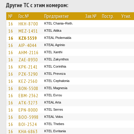
Другие ТС с этим номером:
№
Гос.№
Предприятие
Зав.№
Постр.
Утил.
16
HKH-8700
KTEL Chania–Reth.
16
MEZ-1451
KΤΕL Αttika
16
KZX-5559
KTEAL Ptolemaida
16
AIP-4044
KTEAL Agrinio
16
AHM-2116
KTEL Xanthi
16
ZAE-8930
KTEL Zakynthos
16
KPK-2141
KTEL Corinthia
16
PZK-3290
KTEL Preveza
16
KEZ-2560
KTEL Cephalonia
16
BON-5508
ΚΤΕL Magnesia
16
EBM-2362
KTEL Evrou
16
ATK-3273
KTEAL Arta
16
EPN-8000
KTEL Serres
16
BOO-5998
KTEAL Volos
16
BOI-2524
KTEL Thebes
16
KHA-6863
ΚΤΕL Evritania