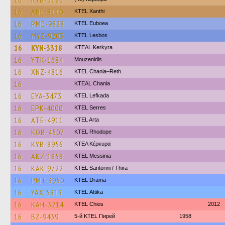
16
AHE-8110
KTEL Xanthi
16
PME-9828
ΚΤΕL Euboea
16
MYZ-9203
KTEL Lesbos
16
KYN-3318
KTEAL Kerkyra
16
YTK-1684
Mouzenidis
16
XNZ-4816
KTEL Chania–Reth.
16
KTEAL Chania
16
EYA-3473
KTEL Lefkada
16
EPK-4000
KTEL Serres
16
ATE-4911
KTEL Arta
16
KOB-4507
KTEL Rhodope
16
KYB-8956
ΚΤΕΛ Κέρκυρα
16
AKZ-1858
KTEL Messinia
16
KAK-9722
KTEL Santorini / Thira
16
PMT-3950
KTEL Drama
16
YAX-5813
KΤΕL Αttika
16
KAH-3214
KTEL Chios
2012
16
BZ-9439
5-й KTEL Пирей
1958