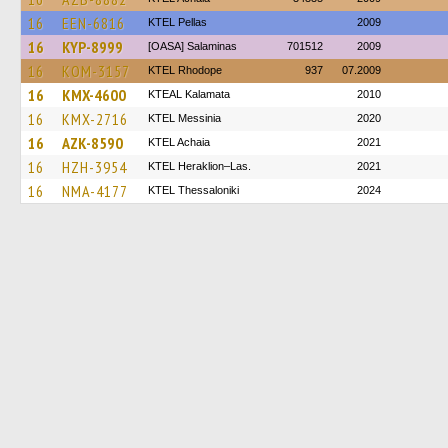
16
EEN-6816
KTEL Pellas
2009
16
KYP-8999
[OASA] Salaminas
701512
2009
16
KOM-3157
KTEL Rhodope
937
07.2009
16
KMX-4600
KTEAL Kalamata
2010
16
KMX-2716
KTEL Messinia
2020
16
AZK-8590
KTEL Achaia
2021
16
HZH-3954
KTEL Heraklion–Las.
2021
16
NMA-4177
KTEL Thessaloniki
2024