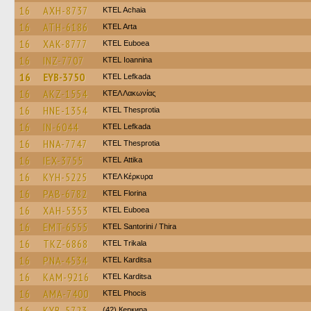
16
AXH-8737
KTEL Achaia
16
ATH-6186
KTEL Arta
16
XAK-8777
ΚΤΕL Euboea
16
INZ-7707
KTEL Ioannina
16
EYB-3750
KTEL Lefkada
16
AKZ-1554
ΚΤΕΛ Λακωνίας
16
HNE-1354
KTEL Thesprotia
16
IN-6044
KTEL Lefkada
16
HNA-7747
KTEL Thesprotia
16
IEX-3755
KΤΕL Αttika
16
KYH-5225
ΚΤΕΛ Κέρκυρα
16
PAB-6782
KTEL Florina
16
XAH-5353
ΚΤΕL Euboea
16
EMT-6555
KTEL Santorini / Thira
16
TKZ-6868
ΚΤΕL Τrikala
16
PNA-4534
ΚΤΕL Karditsa
16
KAM-9216
ΚΤΕL Karditsa
16
AMA-7400
ΚΤΕL Phocis
16
KYB-5723
(42) Керкира