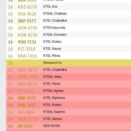
16
KXZ-8159
KTEL Kos
16
EHA-9626
KTEAL Chalkida
16
XKP-3377
ΚΤΕL Chalkidikis
16
AKM-6795
ΚΤΕΛ Λακωνίας
16
KON-8236
KTEAL Komotini
16
POO-7251
ΚΤΕL Rodou
16
PIT-3310
KTEL Naxos
16
KNX-7216
KTEL Pieria
16
Research Gr
16
XKH-2672
ΚΤΕL Chalkidikis
16
BOM-7430
KTEAL Volos
16
KNH-8516
KTEL Pieria
16
PT-4591
KTEAL Agrinio
16
EME-3971
KTEL Mykonos
16
POA-7602
ΚΤΕL Rodou
16
NX-2404
KTEAL Katerini
16
MOB-8778
KTEL Samos
16
AY-4767
DES RODA