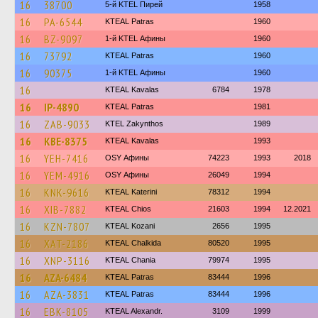
16
38700
5-й KTEL Пирей
1958
16
PA-6544
KTEAL Patras
1960
16
BZ-9097
1-й KTEL Афины
1960
16
73792
KTEAL Patras
1960
16
90375
1-й KTEL Афины
1960
16
KTEAL Kavalas
6784
1978
16
IP-4890
KTEAL Patras
1981
16
ZAB-9033
KTEL Zakynthos
1989
16
KBE-8375
KTEAL Kavalas
1993
16
YEH-7416
OSY Афины
74223
1993
2018
16
YEM-4916
OSY Афины
26049
1994
16
KNK-9616
KTEAL Katerini
78312
1994
16
XIB-7882
KTEAL Chios
21603
1994
12.2021
16
KZN-7807
KTEAL Kozani
2656
1995
16
XAT-2186
KTEAL Chalkida
80520
1995
16
XNP-3116
KTEAL Chania
79974
1995
16
AZA-6484
KTEAL Patras
83444
1996
16
AZA-3831
KTEAL Patras
83444
1996
16
EBK-8105
KTEAL Alexandr.
3109
1999