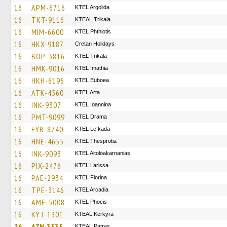
16
APM-6716
KTEL Argolida
16
TKT-9116
KTEAL Trikala
16
MIM-6600
ΚΤΕL Phthiotis
16
HKX-9187
Cretan Holidays
16
BOP-3816
ΚΤΕL Τrikala
16
HMK-9016
KTEL Imathia
16
HKH-6196
ΚΤΕL Euboea
16
ATK-4560
KTEL Arta
16
INK-9307
KTEL Ioannina
16
PMT-9099
KTEL Drama
16
EYB-8740
KTEL Lefkada
16
HNE-4655
KTEL Thesprotia
16
INK-9093
KTEL Aitoloakarnanias
16
PIX-2476
KTEL Larissa
16
PAE-2934
KTEL Florina
16
TPE-3146
KTEL Arcadia
16
AME-5008
ΚΤΕL Phocis
16
KYT-1301
KTEAL Kerkyra
16
AZN-3535
KTEAL Patras