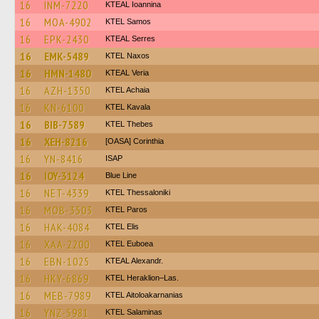
16
INM-7220
KTEAL Ioannina
16
MOA-4902
KTEL Samos
16
EPK-2430
KTEAL Serres
16
EMK-5489
KTEL Naxos
16
HMN-1480
KTEAL Veria
16
AZH-1350
KTEL Achaia
16
KN-6100
KTEL Kavala
16
BIB-7589
KTEL Thebes
16
XEH-8216
[OASA] Corinthia
16
YN-8416
ISAP
16
IOY-3124
Blue Line
16
NET-4339
KTEL Thessaloniki
16
MOB-3503
KTEL Paros
16
HAK-4084
KTEL Elis
16
XAA-2200
ΚΤΕL Euboea
16
EBN-1025
KTEAL Alexandr.
16
HKY-6869
KTEL Heraklion–Las.
16
MEB-7989
KTEL Aitoloakarnanias
16
YNZ-5981
KTEL Salaminas