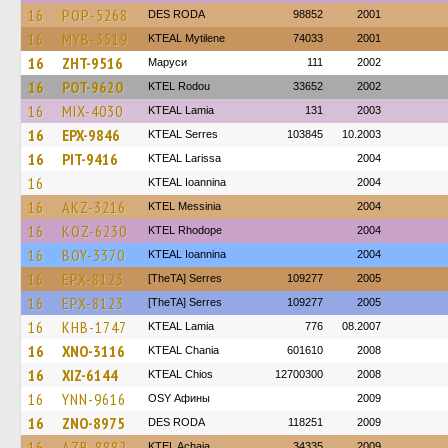
16
POP-5268
DES RODA
98852
2001
16
MYB-3519
KTEAL Mytilene
74033
2001
16
ZHT-9516
Маруси
111
2002
16
POT-9620
ΚΤΕL Rodou
33652
2002
16
MIX-4030
KTEAL Lamia
131
2003
16
EPX-9846
KTEAL Serres
103845
10.2003
16
PIT-9416
KTEAL Larissa
2004
16
KTEAL Ioannina
2004
16
AKZ-3216
KTEL Messinia
2004
16
KOZ-6230
KTEL Rhodope
2004
16
BOY-3370
KTEAL Ioannina
2004
16
EPX-8123
[TheTA] Serres
109277
2005
16
EPX-8123
[TheTA] Serres
109277
2005
16
KHB-1747
KTEAL Lamia
776
08.2007
16
XNO-3116
KTEAL Chania
601610
2008
16
XIZ-6144
KTEAL Chios
12700300
2008
16
YNN-9616
OSY Афины
2009
16
ZNO-8975
DES RODA
118251
2009
16
AZB-8882
KTEL Achaia
34335
2009