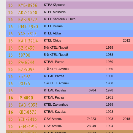
16
KYB-8956
ΚΤΕΛ Κέρκυρα
16
AKZ-1858
KTEL Messinia
16
KAK-9722
KTEL Santorini / Thira
16
PMT-3950
KTEL Drama
16
YAX-5813
KΤΕL Αttika
16
KAH-3214
KTEL Chios
2012
16
BZ-9439
5-й KTEL Пирей
1958
16
38700
5-й KTEL Пирей
1958
16
PA-6544
KTEAL Patras
1960
16
BZ-9097
1-й KTEL Афины
1960
16
73792
KTEAL Patras
1960
16
90375
1-й KTEL Афины
1960
16
KTEAL Kavalas
6784
1978
16
IP-4890
KTEAL Patras
1981
16
ZAB-9033
KTEL Zakynthos
1989
16
KBE-8375
KTEAL Kavalas
1993
16
YEH-7416
OSY Афины
74223
1993
2018
16
YEM-4916
OSY Афины
26049
1994