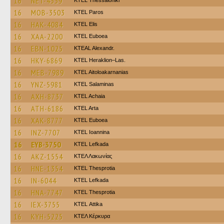
16
NET-4339
KTEL Thessaloniki
16
MOB-3503
KTEL Paros
16
HAK-4084
KTEL Elis
16
XAA-2200
ΚΤΕL Euboea
16
EBN-1025
KTEAL Alexandr.
16
HKY-6869
KTEL Heraklion–Las.
16
MEB-7989
KTEL Aitoloakarnanias
16
YNZ-5981
KTEL Salaminas
16
AXH-8737
KTEL Achaia
16
ATH-6186
KTEL Arta
16
XAK-8777
ΚΤΕL Euboea
16
INZ-7707
KTEL Ioannina
16
EYB-3750
KTEL Lefkada
16
AKZ-1554
ΚΤΕΛ Λακωνίας
16
HNE-1354
KTEL Thesprotia
16
IN-6044
KTEL Lefkada
16
HNA-7747
KTEL Thesprotia
16
IEX-3755
KΤΕL Αttika
16
KYH-5225
ΚΤΕΛ Κέρκυρα