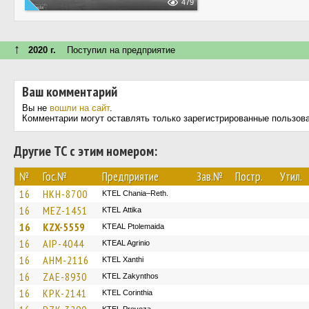
479
↑
2020 г.
Поступил на предприятие
Ваш комментарий
Вы не
вошли на сайт
.
Комментарии могут оставлять только зарегистрированные пользов
Другие ТС с этим номером:
№
Гос.№
Предприятие
Зав.№
Постр.
Утил.
16
HKH-8700
KTEL Chania–Reth.
16
MEZ-1451
KΤΕL Αttika
16
KZX-5559
KTEAL Ptolemaida
16
AIP-4044
KTEAL Agrinio
16
AHM-2116
KTEL Xanthi
16
ZAE-8930
KTEL Zakynthos
16
KPK-2141
KTEL Corinthia