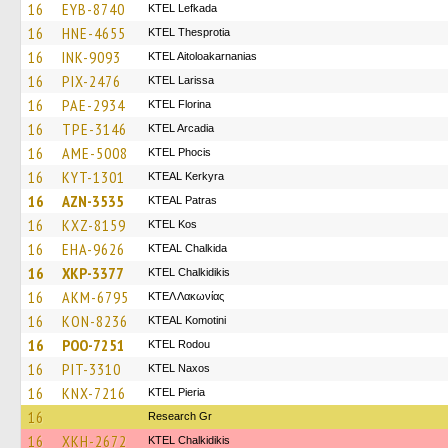
16
EYB-8740
KTEL Lefkada
16
HNE-4655
KTEL Thesprotia
16
INK-9093
KTEL Aitoloakarnanias
16
PIX-2476
KTEL Larissa
16
PAE-2934
KTEL Florina
16
TPE-3146
KTEL Arcadia
16
AME-5008
ΚΤΕL Phocis
16
KYT-1301
KTEAL Kerkyra
16
AZN-3535
KTEAL Patras
16
KXZ-8159
KTEL Kos
16
EHA-9626
KTEAL Chalkida
16
XKP-3377
ΚΤΕL Chalkidikis
16
AKM-6795
ΚΤΕΛ Λακωνίας
16
KON-8236
KTEAL Komotini
16
POO-7251
ΚΤΕL Rodou
16
PIT-3310
KTEL Naxos
16
KNX-7216
KTEL Pieria
16
Research Gr
16
XKH-2672
ΚΤΕL Chalkidikis