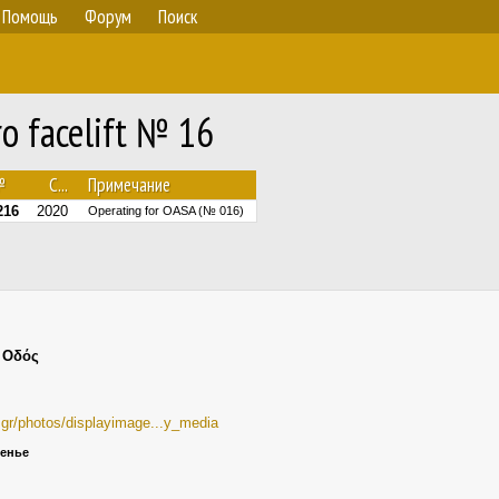
Помощь
Форум
Поиск
o facelift № 16
№
С...
Примечание
216
2020
Operating for OASA (№ 016)
 Οδός
a.gr/photos/displayimage...y_media
сенье