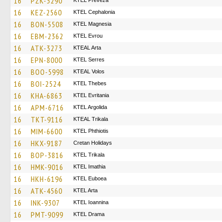
16
PZK-3290
KTEL Preveza
16
KEZ-2560
KTEL Cephalonia
16
BON-5508
ΚΤΕL Magnesia
16
EBM-2362
KTEL Evrou
16
ATK-3273
KTEAL Arta
16
EPN-8000
KTEL Serres
16
BOO-5998
KTEAL Volos
16
BOI-2524
KTEL Thebes
16
KHA-6863
ΚΤΕL Evritania
16
APM-6716
KTEL Argolida
16
TKT-9116
KTEAL Trikala
16
MIM-6600
ΚΤΕL Phthiotis
16
HKX-9187
Cretan Holidays
16
BOP-3816
ΚΤΕL Τrikala
16
HMK-9016
KTEL Imathia
16
HKH-6196
ΚΤΕL Euboea
16
ATK-4560
KTEL Arta
16
INK-9307
KTEL Ioannina
16
PMT-9099
KTEL Drama