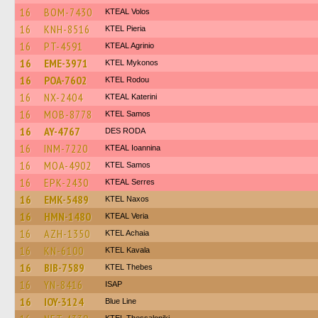
16
BOM-7430
KTEAL Volos
16
KNH-8516
KTEL Pieria
16
PT-4591
KTEAL Agrinio
16
EME-3971
KTEL Mykonos
16
POA-7602
ΚΤΕL Rodou
16
NX-2404
KTEAL Katerini
16
MOB-8778
KTEL Samos
16
AY-4767
DES RODA
16
INM-7220
KTEAL Ioannina
16
MOA-4902
KTEL Samos
16
EPK-2430
KTEAL Serres
16
EMK-5489
KTEL Naxos
16
HMN-1480
KTEAL Veria
16
AZH-1350
KTEL Achaia
16
KN-6100
KTEL Kavala
16
BIB-7589
KTEL Thebes
16
YN-8416
ISAP
16
IOY-3124
Blue Line