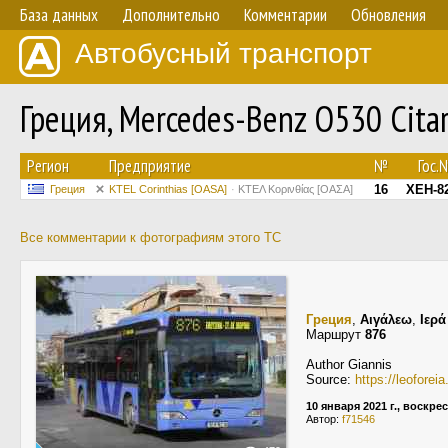
База данных
Дополнительно
Комментарии
Обновления
Автобусный транспорт
Греция, Mercedes-Benz O530 Citar
Регион
Предприятие
№
Гос.
16
XEH-8
Греция
KTEL Corinthias [OASA]
ΚΤΕΛ Κορινθίας [ΟΑΣΑ]
Все комментарии к фотографиям этого ТС
Греция
,
Αιγάλεω
,
Ιερά
Маршрут
876
Author Giannis
Source:
https://leoforei
10 января 2021 г., воскре
Автор:
f71546