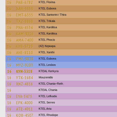
16
PAB-6782
KTEL Florina
16
XAH-5353
ΚΤΕL Euboea
16
EMT-6555
KTEL Santorini / Thira
16
TKZ-6868
ΚΤΕL Τrikala
16
PNA-4534
ΚΤΕL Karditsa
16
KAM-9216
ΚΤΕL Karditsa
16
AMA-7400
ΚΤΕL Phocis
16
KYB-5723
(42) Керкира
16
AHE-8110
KTEL Xanthi
16
PME-9828
ΚΤΕL Euboea
16
MYZ-9203
KTEL Lesbos
16
KYN-3318
KTEAL Kerkyra
16
YTK-1684
Mouzenidis
16
XNZ-4816
KTEL Chania–Reth.
16
KTEAL Chania
16
EYA-3473
KTEL Lefkada
16
EPK-4000
KTEL Serres
16
ATE-4911
KTEL Arta
16
KOB-4507
KTEL Rhodope