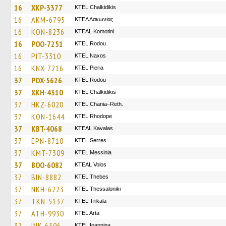
16
XKP-3377
ΚΤΕL Chalkidikis
16
AKM-6795
ΚΤΕΛ Λακωνίας
16
KON-8236
KTEAL Komotini
16
POO-7251
ΚΤΕL Rodou
16
PIT-3310
KTEL Naxos
16
KNX-7216
KTEL Pieria
37
POX-5626
ΚΤΕL Rodou
37
XKH-4310
ΚΤΕL Chalkidikis
37
HKZ-6020
KTEL Chania–Reth.
37
KON-1644
KTEL Rhodope
37
KBT-4068
KTEAL Kavalas
37
EPN-8710
KTEL Serres
37
KMT-7309
KTEL Messinia
37
BOO-6082
KTEAL Volos
37
BIN-8882
KTEL Thebes
37
NKH-6223
KTEL Thessaloniki
37
TKN-5137
ΚΤΕL Τrikala
37
ATH-9930
KTEL Arta
37
INK-6596
KTEL Ioannina