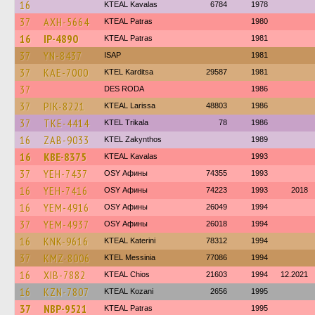
16
KTEAL Kavalas
6784
1978
37
AXH-5664
KTEAL Patras
1980
16
IP-4890
KTEAL Patras
1981
37
YN-8437
ISAP
1981
37
KAE-7000
ΚΤΕL Karditsa
29587
1981
37
DES RODA
1986
37
PIK-8221
KTEAL Larissa
48803
1986
37
TKE-4414
ΚΤΕL Τrikala
78
1986
16
ZAB-9033
KTEL Zakynthos
1989
16
KBE-8375
KTEAL Kavalas
1993
37
YEH-7437
OSY Афины
74355
1993
16
YEH-7416
OSY Афины
74223
1993
2018
16
YEM-4916
OSY Афины
26049
1994
37
YEM-4937
OSY Афины
26018
1994
16
KNK-9616
KTEAL Katerini
78312
1994
37
KMZ-8006
KTEL Messinia
77086
1994
16
XIB-7882
KTEAL Chios
21603
1994
12.2021
16
KZN-7807
KTEAL Kozani
2656
1995
37
NBP-9521
KTEAL Patras
1995