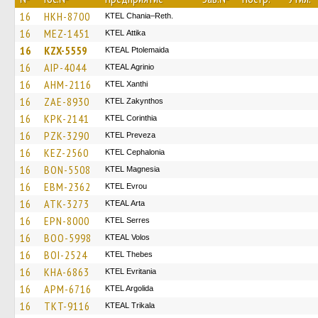
16
HKH-8700
KTEL Chania–Reth.
16
MEZ-1451
KΤΕL Αttika
16
KZX-5559
KTEAL Ptolemaida
16
AIP-4044
KTEAL Agrinio
16
AHM-2116
KTEL Xanthi
16
ZAE-8930
KTEL Zakynthos
16
KPK-2141
KTEL Corinthia
16
PZK-3290
KTEL Preveza
16
KEZ-2560
KTEL Cephalonia
16
BON-5508
ΚΤΕL Magnesia
16
EBM-2362
KTEL Evrou
16
ATK-3273
KTEAL Arta
16
EPN-8000
KTEL Serres
16
BOO-5998
KTEAL Volos
16
BOI-2524
KTEL Thebes
16
KHA-6863
ΚΤΕL Evritania
16
APM-6716
KTEL Argolida
16
TKT-9116
KTEAL Trikala