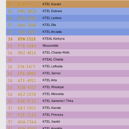
37
KZM-****
ΚΤΕL Kozani
16
PME-9828
ΚΤΕL Euboea
16
MYZ-9203
KTEL Lesbos
37
HAH-7848
KTEL Elis
37
TPH-7037
KTEL Arcadia
16
KYN-3318
KTEAL Kerkyra
16
YTK-1684
Mouzenidis
16
XNZ-4816
KTEL Chania–Reth.
16
KTEAL Chania
16
EYA-3473
KTEL Lefkada
16
EPK-4000
KTEL Serres
16
ATE-4911
KTEL Arta
16
KOB-4507
KTEL Rhodope
16
AKZ-1858
KTEL Messinia
16
KAK-9722
KTEL Santorini / Thira
37
KBT-5925
KTEL Kavala
37
PZE-7110
KTEL Preveza
37
AHA-7364
KTEL Xanthi
37
APH-8050
KTEL Argolida