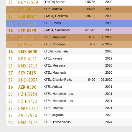
37
NKM-8509
[TheTA] Serres
118735
2009
16
AZB-8882
KTEL Achaia
34335
2009
37
XEH-8287
[OASA] Corinthia
118762
2009
16
EEN-6816
KTEL Pellas
2009
16
KYP-8999
[OASA] Salaminas
701512
2009
37
BOI-2456
ΚΤΕL Magnesia
1136
06.2009
16
KOM-3157
KTEL Rhodope
937
07.2009
16
KMX-4600
KTEAL Kalamata
2010
37
KBX-4181
KTEL Kavala
2019
16
KMX-2716
KTEL Messinia
2020
37
BOY-7425
ΚΤΕL Magnesia
2020
37
XNO-8937
KTEL Chania–Reth.
8420
02.2020
16
AZK-8590
KTEL Achaia
2021
16
HZH-3954
KTEL Heraklion–Las.
2021
37
HZH-5472
KTEL Heraklion–Las.
2021
37
HMO-1237
KTEL Imathia
2021
37
APT-7920
KTEL Argolida
2022
16
NMA-4177
KTEL Thessaloniki
2024