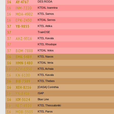
16
AY-4767
DES RODA
16
INM-7220
KTEAL Ioannina
16
MOA-4902
KTEL Samos
16
EPK-2430
KTEAL Serres
37
YB-9855
KΤΕL Αttika
37
TrainΟSE
37
AHZ-9316
KTEL Kavala
37
KTEL Rhodope
37
BOM-7888
KTEAL Volos
16
EMK-5489
KTEL Naxos
16
HMN-1480
KTEAL Veria
16
AZH-1350
KTEL Achaia
16
KN-6100
KTEL Kavala
16
BIB-7589
KTEL Thebes
16
XEH-8216
[OASA] Corinthia
16
YN-8416
ISAP
16
IOY-3124
Blue Line
16
NET-4339
KTEL Thessaloniki
16
MOB-3503
KTEL Paros