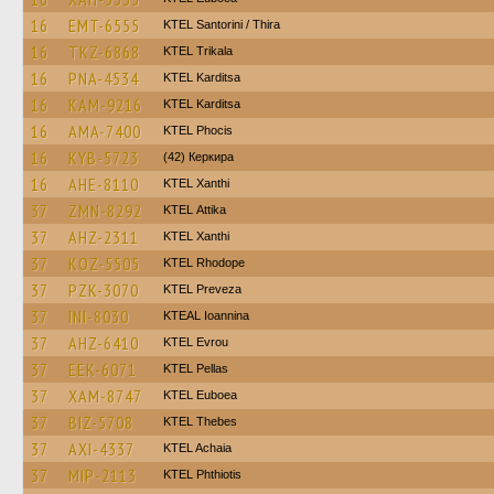
16
EMT-6555
KTEL Santorini / Thira
16
TKZ-6868
ΚΤΕL Τrikala
16
PNA-4534
ΚΤΕL Karditsa
16
KAM-9216
ΚΤΕL Karditsa
16
AMA-7400
ΚΤΕL Phocis
16
KYB-5723
(42) Керкира
16
AHE-8110
KTEL Xanthi
37
ZMN-8292
KΤΕL Αttika
37
AHZ-2311
KTEL Xanthi
37
KOZ-5505
KTEL Rhodope
37
PZK-3070
KTEL Preveza
37
INI-8030
KTEAL Ioannina
37
AHZ-6410
KTEL Evrou
37
EEK-6071
KTEL Pellas
37
XAM-8747
ΚΤΕL Euboea
37
BIZ-5708
KTEL Thebes
37
AXI-4337
KTEL Achaia
37
MIP-2113
ΚΤΕL Phthiotis