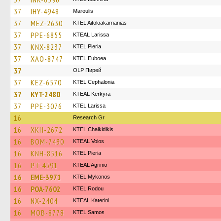
37
IHY-4948
Maroulis
37
MEZ-2630
KTEL Aitoloakarnanias
37
PPE-6855
KTEAL Larissa
37
KNX-8237
KTEL Pieria
37
XAO-8747
ΚΤΕL Euboea
37
OLP Пирей
37
KEZ-6570
KTEL Cephalonia
37
KYT-2480
KTEAL Kerkyra
37
PPE-3076
KTEL Larissa
16
Research Gr
16
XKH-2672
ΚΤΕL Chalkidikis
16
BOM-7430
KTEAL Volos
16
KNH-8516
KTEL Pieria
16
PT-4591
KTEAL Agrinio
16
EME-3971
KTEL Mykonos
16
POA-7602
ΚΤΕL Rodou
16
NX-2404
KTEAL Katerini
16
MOB-8778
KTEL Samos