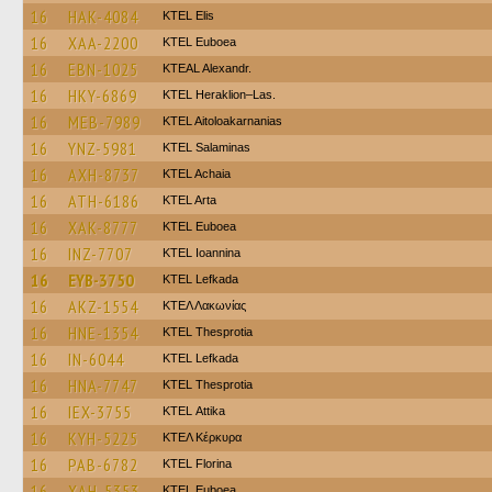
16
HAK-4084
KTEL Elis
16
XAA-2200
ΚΤΕL Euboea
16
EBN-1025
KTEAL Alexandr.
16
HKY-6869
KTEL Heraklion–Las.
16
MEB-7989
KTEL Aitoloakarnanias
16
YNZ-5981
KTEL Salaminas
16
AXH-8737
KTEL Achaia
16
ATH-6186
KTEL Arta
16
XAK-8777
ΚΤΕL Euboea
16
INZ-7707
KTEL Ioannina
16
EYB-3750
KTEL Lefkada
16
AKZ-1554
ΚΤΕΛ Λακωνίας
16
HNE-1354
KTEL Thesprotia
16
IN-6044
KTEL Lefkada
16
HNA-7747
KTEL Thesprotia
16
IEX-3755
KΤΕL Αttika
16
KYH-5225
ΚΤΕΛ Κέρκυρα
16
PAB-6782
KTEL Florina
16
XAH-5353
ΚΤΕL Euboea