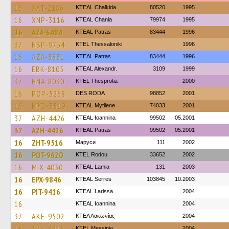
16
XAT-2186
KTEAL Chalkida
80520
1995
16
XNP-3116
KTEAL Chania
79974
1995
16
AZA-6484
KTEAL Patras
83444
1996
37
NBP-9754
KTEL Thessaloniki
1996
16
AZA-3831
KTEAL Patras
83444
1996
16
EBK-8105
KTEAL Alexandr.
3109
1999
37
HNA-8030
KTEL Thesprotia
2000
16
POP-5268
DES RODA
98852
2001
16
MYB-3519
KTEAL Mytilene
74033
2001
37
AZH-4426
KTEAL Ioannina
99502
05.2001
37
AZH-4426
KTEAL Patras
99502
05.2001
16
ZHT-9516
Маруси
111
2002
16
POT-9620
ΚΤΕL Rodou
33652
2002
16
MIX-4030
KTEAL Lamia
131
2003
16
EPX-9846
KTEAL Serres
103845
10.2003
16
PIT-9416
KTEAL Larissa
2004
16
KTEAL Ioannina
2004
37
AKE-9502
ΚΤΕΛ Λακωνίας
2004
16
AKZ-3216
KTEL Messinia
2004