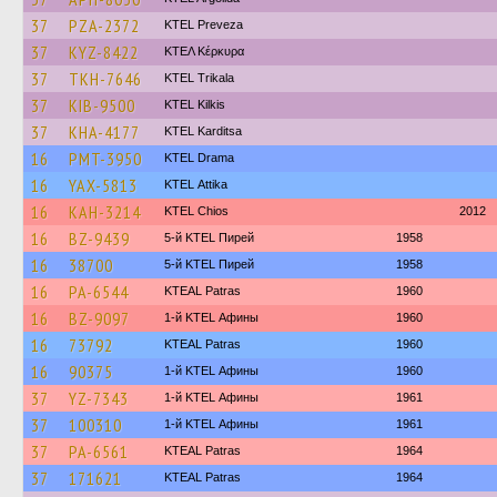
37
PZA-2372
KTEL Preveza
37
KYZ-8422
ΚΤΕΛ Κέρκυρα
37
TKH-7646
ΚΤΕL Τrikala
37
KIB-9500
KTEL Kilkis
37
KHA-4177
ΚΤΕL Karditsa
16
PMT-3950
KTEL Drama
16
YAX-5813
KΤΕL Αttika
16
KAH-3214
KTEL Chios
2012
16
BZ-9439
5-й KTEL Пирей
1958
16
38700
5-й KTEL Пирей
1958
16
PA-6544
KTEAL Patras
1960
16
BZ-9097
1-й KTEL Афины
1960
16
73792
KTEAL Patras
1960
16
90375
1-й KTEL Афины
1960
37
YZ-7343
1-й KTEL Афины
1961
37
100310
1-й KTEL Афины
1961
37
PA-6561
KTEAL Patras
1964
37
171621
KTEAL Patras
1964