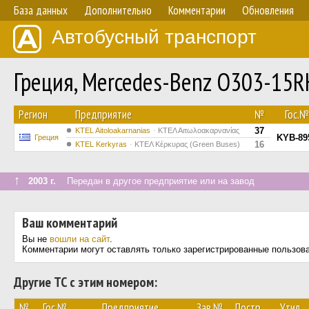
База данных
Дополнительно
Комментарии
Обновления
Автобусный транспорт
Греция, Mercedes-Benz O303-15
Регион
Предприятие
№
Гос.№
37
KTEL Aitoloakarnanias
ΚΤΕΛ Αιτωλοακαρνανίας
KYB-89
Греция
16
KTEL Kerkyras
ΚΤΕΛ Κέρκυρας (Green Buses)
↑
2003 г.
Передан в другое предприятие или на завод
Ваш комментарий
Вы не
вошли на сайт
.
Комментарии могут оставлять только зарегистрированные пользов
Другие ТС с этим номером:
№
Гос.№
Предприятие
Зав.№
Постр.
Утил.