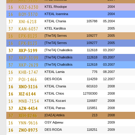
16
KOZ-6230
KTEL Rhodope
2004
16
BOY-3370
KTEAL Ioannina
2004
37
XNI-6218
KTEAL Chania
105788
05.2004
37
KAN-6037
ΚΤΕL Karditsa
2005
16
EPX-8123
[TheTA] Serres
109277
2005
16
EPX-8123
[TheTA] Serres
109277
2005
37
XKP-3199
[TheTA] Chalkidikis
112618
03.2007
37
XKP-3199
[TheTA] Chalkidikis
112618
03.2007
37
XKP-2629
[TheTA] Chalkidikis
112618
03.2007
16
KHB-1747
KTEAL Lamia
776
08.2007
37
POI-1466
DES RODA
114259
12.2007
16
XNO-3116
KTEAL Chania
601610
2008
16
XIZ-6144
KTEAL Chios
12700300
2008
16
MNB-7154
KTEAL Kozani
116687
2008
37
AZN-4434
KTEAL Patras
115851
2008
37
XEH-8246
[ΟΑΣΑ] Αttikis
213
2008
16
YNN-9616
OSY Афины
2009
16
ZNO-8975
DES RODA
118251
2009