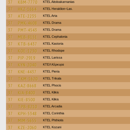
37
KBM-7770
KTEL Aitoloakarnanias
37
HKZ-1664
KTEL Heraklion–Las.
37
ATE-2235
KTEL Arta
37
PMK-4608
KTEL Drama
37
PMT-4543
KTEL Drama
37
MEB-8151
KTEL Cephalonia
37
KTB-6437
KTEL Kastoria
37
KOE-1230
KTEL Rhodope
37
PIP-2919
KTEL Larissa
37
KYN-2040
ΚΤΕΛ Κέρκυρα
37
KNE-4437
KTEL Pieria
37
TKM-1620
ΚΤΕL Τrikala
37
KAZ-8668
ΚΤΕL Phocis
37
KIA-8400
KTEL Kilkis
37
KIE-8500
KTEL Kilkis
37
TPB-8210
KTEL Arcadia
37
KPH-5348
KTEL Corinthia
37
MIM-5655
ΚΤΕL Phthiotis
37
KZE-2060
ΚΤΕL Kozani