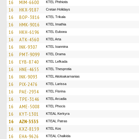
16
MIM-6600
ΚΤΕL Phthiotis
16
HKX-9187
Cretan Holidays
16
BOP-3816
ΚΤΕL Τrikala
16
HMK-9016
KTEL Imathia
16
HKH-6196
ΚΤΕL Euboea
16
ATK-4560
KTEL Arta
16
INK-9307
KTEL Ioannina
16
PMT-9099
KTEL Drama
16
EYB-8740
KTEL Lefkada
16
HNE-4655
KTEL Thesprotia
16
INK-9093
KTEL Aitoloakarnanias
16
PIX-2476
KTEL Larissa
16
PAE-2934
KTEL Florina
16
TPE-3146
KTEL Arcadia
16
AME-5008
ΚΤΕL Phocis
16
KYT-1301
KTEAL Kerkyra
16
AZN-3535
KTEAL Patras
16
KXZ-8159
KTEL Kos
16
EHA-9626
KTEAL Chalkida