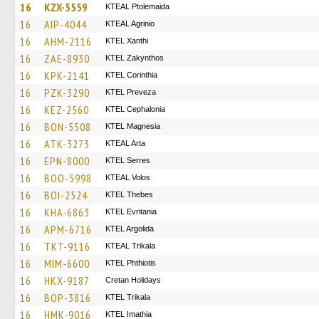
16
KZX-5559
KTEAL Ptolemaida
16
AIP-4044
KTEAL Agrinio
16
AHM-2116
KTEL Xanthi
16
ZAE-8930
KTEL Zakynthos
16
KPK-2141
KTEL Corinthia
16
PZK-3290
KTEL Preveza
16
KEZ-2560
KTEL Cephalonia
16
BON-5508
ΚΤΕL Magnesia
16
ATK-3273
KTEAL Arta
16
EPN-8000
KTEL Serres
16
BOO-5998
KTEAL Volos
16
BOI-2524
KTEL Thebes
16
KHA-6863
ΚΤΕL Evritania
16
APM-6716
KTEL Argolida
16
TKT-9116
KTEAL Trikala
16
MIM-6600
ΚΤΕL Phthiotis
16
HKX-9187
Cretan Holidays
16
BOP-3816
ΚΤΕL Τrikala
16
HMK-9016
KTEL Imathia