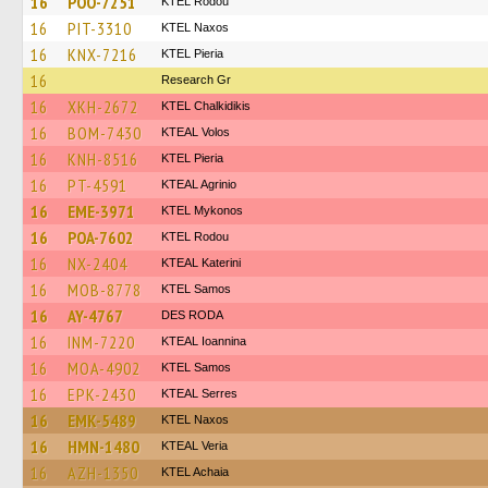
16
POO-7251
ΚΤΕL Rodou
16
PIT-3310
KTEL Naxos
16
KNX-7216
KTEL Pieria
16
Research Gr
16
XKH-2672
ΚΤΕL Chalkidikis
16
BOM-7430
KTEAL Volos
16
KNH-8516
KTEL Pieria
16
PT-4591
KTEAL Agrinio
16
EME-3971
KTEL Mykonos
16
POA-7602
ΚΤΕL Rodou
16
NX-2404
KTEAL Katerini
16
MOB-8778
KTEL Samos
16
AY-4767
DES RODA
16
INM-7220
KTEAL Ioannina
16
MOA-4902
KTEL Samos
16
EPK-2430
KTEAL Serres
16
EMK-5489
KTEL Naxos
16
HMN-1480
KTEAL Veria
16
AZH-1350
KTEL Achaia