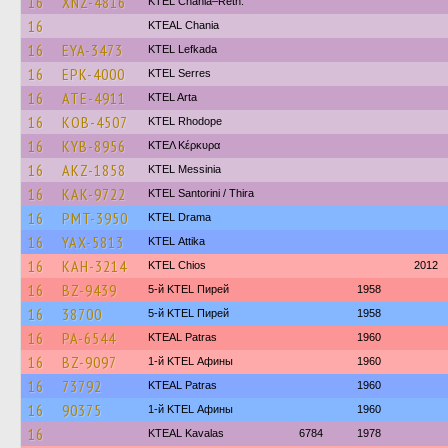
16
XNZ-4816
KTEL Chania–Reth.
16
KTEAL Chania
16
EYA-3473
KTEL Lefkada
16
EPK-4000
KTEL Serres
16
ATE-4911
KTEL Arta
16
KOB-4507
KTEL Rhodope
16
KYB-8956
ΚΤΕΛ Κέρκυρα
16
AKZ-1858
KTEL Messinia
16
KAK-9722
KTEL Santorini / Thira
16
PMT-3950
KTEL Drama
16
YAX-5813
KΤΕL Αttika
16
KAH-3214
KTEL Chios
2012
16
BZ-9439
5-й KTEL Пирей
1958
16
38700
5-й KTEL Пирей
1958
16
PA-6544
KTEAL Patras
1960
16
BZ-9097
1-й KTEL Афины
1960
16
73792
KTEAL Patras
1960
16
90375
1-й KTEL Афины
1960
16
KTEAL Kavalas
6784
1978