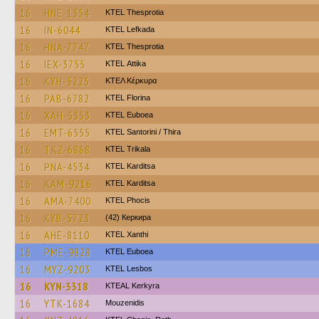
16
HNE-1354
KTEL Thesprotia
16
IN-6044
KTEL Lefkada
16
HNA-7747
KTEL Thesprotia
16
IEX-3755
KΤΕL Αttika
16
KYH-5225
ΚΤΕΛ Κέρκυρα
16
PAB-6782
KTEL Florina
16
XAH-5353
ΚΤΕL Euboea
16
EMT-6555
KTEL Santorini / Thira
16
TKZ-6868
ΚΤΕL Τrikala
16
PNA-4534
ΚΤΕL Karditsa
16
KAM-9216
ΚΤΕL Karditsa
16
AMA-7400
ΚΤΕL Phocis
16
KYB-5723
(42) Керкира
16
AHE-8110
KTEL Xanthi
16
PME-9828
ΚΤΕL Euboea
16
MYZ-9203
KTEL Lesbos
16
KYN-3318
KTEAL Kerkyra
16
YTK-1684
Mouzenidis