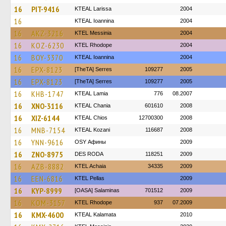
16
PIT-9416
KTEAL Larissa
2004
16
KTEAL Ioannina
2004
16
AKZ-3216
KTEL Messinia
2004
16
KOZ-6230
KTEL Rhodope
2004
16
BOY-3370
KTEAL Ioannina
2004
16
EPX-8123
[TheTA] Serres
109277
2005
16
EPX-8123
[TheTA] Serres
109277
2005
16
KHB-1747
KTEAL Lamia
776
08.2007
16
XNO-3116
KTEAL Chania
601610
2008
16
XIZ-6144
KTEAL Chios
12700300
2008
16
MNB-7154
KTEAL Kozani
116687
2008
16
YNN-9616
OSY Афины
2009
16
ZNO-8975
DES RODA
118251
2009
16
AZB-8882
KTEL Achaia
34335
2009
16
EEN-6816
KTEL Pellas
2009
16
KYP-8999
[OASA] Salaminas
701512
2009
16
KOM-3157
KTEL Rhodope
937
07.2009
16
KMX-4600
KTEAL Kalamata
2010