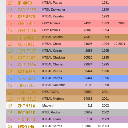
16
IP-4890
KTEAL Patras
1981
16
ZAB-9033
KTEL Zakynthos
1989
16
KBE-8375
KTEAL Kavalas
1993
16
YEH-7416
OSY Афины
74223
1993
2018
16
YEM-4916
OSY Афины
26049
1994
16
KNK-9616
KTEAL Katerini
78312
1994
16
XIB-7882
KTEAL Chios
21603
1994
12.2021
16
KZN-7807
KTEAL Kozani
2656
1995
16
XAT-2186
KTEAL Chalkida
80520
1995
16
XNP-3116
KTEAL Chania
79974
1995
16
AZA-6484
KTEAL Patras
83444
1996
16
AZA-3831
KTEAL Patras
83444
1996
16
EBK-8105
KTEAL Alexandr.
3109
1999
16
POP-5268
DES RODA
98852
2001
16
MYB-3519
KTEAL Mytilene
74033
2001
16
ZHT-9516
Маруси
111
2002
16
POT-9620
ΚΤΕL Rodou
33652
2002
16
MIX-4030
KTEAL Lamia
131
2003
16
EPX-9846
KTEAL Serres
103845
10.2003