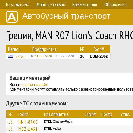
База данных
Дополнительно
Комментарии
Обновления
Автобусный транспорт
Греция, MAN R07 Lion's Coach R
Регион
Предприятие
№
Гос.№
KTEL Evrou
ΚΤΕΛ Έβρου
16
EBM-2362
Греция
Ваш комментарий
Вы не
вошли на сайт
.
Комментарии могут оставлять только зарегистрированные пользов
Другие ТС с этим номером:
№
Гос.№
Предприятие
Зав.№
Постр.
Утил.
16
HKH-8700
KTEL Chania–Reth.
16
MEZ-1451
KΤΕL Αttika