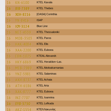
16
KN-6100
KTEL Kavala
16
BIB-7589
KTEL Thebes
16
XEH-8216
[OASA] Corinthia
16
YN-8416
ISAP
16
IOY-3124
Blue Line
16
NET-4339
KTEL Thessaloniki
16
MOB-3503
KTEL Paros
16
HAK-4084
KTEL Elis
16
XAA-2200
ΚΤΕL Euboea
16
EBN-1025
KTEAL Alexandr.
16
HKY-6869
KTEL Heraklion–Las.
16
MEB-7989
KTEL Aitoloakarnanias
16
YNZ-5981
KTEL Salaminas
16
AXH-8737
KTEL Achaia
16
ATH-6186
KTEL Arta
16
XAK-8777
ΚΤΕL Euboea
16
INZ-7707
KTEL Ioannina
16
EYB-3750
KTEL Lefkada
16
AKZ-1554
ΚΤΕΛ Λακωνίας