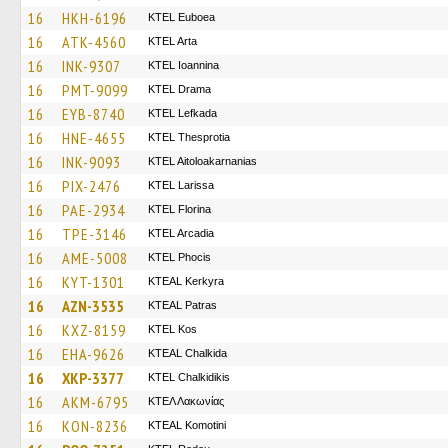
16
HKH-6196
ΚΤΕL Euboea
16
ATK-4560
KTEL Arta
16
INK-9307
KTEL Ioannina
16
PMT-9099
KTEL Drama
16
EYB-8740
KTEL Lefkada
16
HNE-4655
KTEL Thesprotia
16
INK-9093
KTEL Aitoloakarnanias
16
PIX-2476
KTEL Larissa
16
PAE-2934
KTEL Florina
16
TPE-3146
KTEL Arcadia
16
AME-5008
ΚΤΕL Phocis
16
KYT-1301
KTEAL Kerkyra
16
AZN-3535
KTEAL Patras
16
KXZ-8159
KTEL Kos
16
EHA-9626
KTEAL Chalkida
16
XKP-3377
ΚΤΕL Chalkidikis
16
AKM-6795
ΚΤΕΛ Λακωνίας
16
KON-8236
KTEAL Komotini