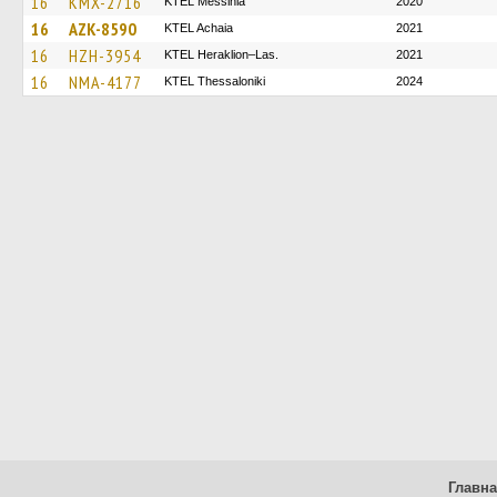
16
KMX-2716
KTEL Messinia
2020
16
AZK-8590
KTEL Achaia
2021
16
HZH-3954
KTEL Heraklion–Las.
2021
16
NMA-4177
KTEL Thessaloniki
2024
Главн