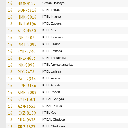
16
HKX-9187
Cretan Holidays
16
BOP-3816
ΚΤΕL Τrikala
16
HMK-9016
KTEL Imathia
16
HKH-6196
ΚΤΕL Euboea
16
ATK-4560
KTEL Arta
16
INK-9307
KTEL Ioannina
16
PMT-9099
KTEL Drama
16
EYB-8740
KTEL Lefkada
16
HNE-4655
KTEL Thesprotia
16
INK-9093
KTEL Aitoloakarnanias
16
PIX-2476
KTEL Larissa
16
PAE-2934
KTEL Florina
16
TPE-3146
KTEL Arcadia
16
AME-5008
ΚΤΕL Phocis
16
KYT-1301
KTEAL Kerkyra
16
AZN-3535
KTEAL Patras
16
KXZ-8159
KTEL Kos
16
EHA-9626
KTEAL Chalkida
16
XKP-3377
ΚΤΕL Chalkidikis