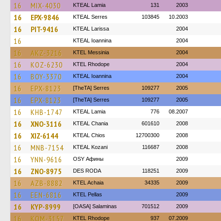
16
MIX-4030
KTEAL Lamia
131
2003
16
EPX-9846
KTEAL Serres
103845
10.2003
16
PIT-9416
KTEAL Larissa
2004
16
KTEAL Ioannina
2004
16
AKZ-3216
KTEL Messinia
2004
16
KOZ-6230
KTEL Rhodope
2004
16
BOY-3370
KTEAL Ioannina
2004
16
EPX-8123
[TheTA] Serres
109277
2005
16
EPX-8123
[TheTA] Serres
109277
2005
16
KHB-1747
KTEAL Lamia
776
08.2007
16
XNO-3116
KTEAL Chania
601610
2008
16
XIZ-6144
KTEAL Chios
12700300
2008
16
MNB-7154
KTEAL Kozani
116687
2008
16
YNN-9616
OSY Афины
2009
16
ZNO-8975
DES RODA
118251
2009
16
AZB-8882
KTEL Achaia
34335
2009
16
EEN-6816
KTEL Pellas
2009
16
KYP-8999
[OASA] Salaminas
701512
2009
16
KOM-3157
KTEL Rhodope
937
07.2009