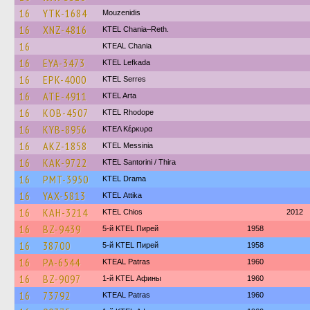
16
YTK-1684
Mouzenidis
16
XNZ-4816
KTEL Chania–Reth.
16
KTEAL Chania
16
EYA-3473
KTEL Lefkada
16
EPK-4000
KTEL Serres
16
ATE-4911
KTEL Arta
16
KOB-4507
KTEL Rhodope
16
KYB-8956
ΚΤΕΛ Κέρκυρα
16
AKZ-1858
KTEL Messinia
16
KAK-9722
KTEL Santorini / Thira
16
PMT-3950
KTEL Drama
16
YAX-5813
KΤΕL Αttika
16
KAH-3214
KTEL Chios
2012
16
BZ-9439
5-й KTEL Пирей
1958
16
38700
5-й KTEL Пирей
1958
16
PA-6544
KTEAL Patras
1960
16
BZ-9097
1-й KTEL Афины
1960
16
73792
KTEAL Patras
1960