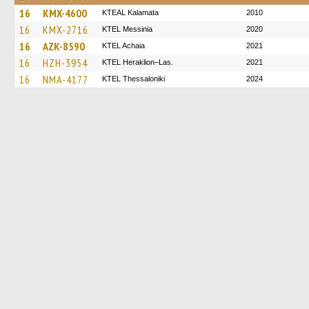
16
KMX-4600
KTEAL Kalamata
2010
16
KMX-2716
KTEL Messinia
2020
16
AZK-8590
KTEL Achaia
2021
16
HZH-3954
KTEL Heraklion–Las.
2021
16
NMA-4177
KTEL Thessaloniki
2024