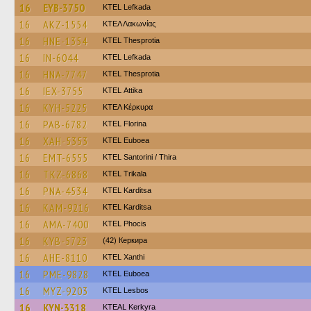
16
EYB-3750
KTEL Lefkada
16
AKZ-1554
ΚΤΕΛ Λακωνίας
16
HNE-1354
KTEL Thesprotia
16
IN-6044
KTEL Lefkada
16
HNA-7747
KTEL Thesprotia
16
IEX-3755
KΤΕL Αttika
16
KYH-5225
ΚΤΕΛ Κέρκυρα
16
PAB-6782
KTEL Florina
16
XAH-5353
ΚΤΕL Euboea
16
EMT-6555
KTEL Santorini / Thira
16
TKZ-6868
ΚΤΕL Τrikala
16
PNA-4534
ΚΤΕL Karditsa
16
KAM-9216
ΚΤΕL Karditsa
16
AMA-7400
ΚΤΕL Phocis
16
KYB-5723
(42) Керкира
16
AHE-8110
KTEL Xanthi
16
PME-9828
ΚΤΕL Euboea
16
MYZ-9203
KTEL Lesbos
16
KYN-3318
KTEAL Kerkyra