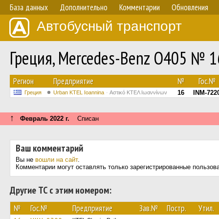
База данных
Дополнительно
Комментарии
Обновления
Автобусный транспорт
Греция, Mercedes-Benz O405 № 1
Регион
Предприятие
№
Гос.№
16
INM-722
Греция
Urban KTEL Ioannina
Αστικό ΚΤΕΛ Ιωαννίνων
↑
Февраль 2022 г.
Списан
Ваш комментарий
Вы не
вошли на сайт
.
Комментарии могут оставлять только зарегистрированные пользов
Другие ТС с этим номером:
№
Гос.№
Предприятие
Зав.№
Постр.
Утил.