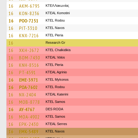
16
AKM-6795
ΚΤΕΛ Λακωνίας
16
KON-8236
KTEAL Komotini
16
POO-7251
ΚΤΕL Rodou
16
PIT-3310
KTEL Naxos
16
KNX-7216
KTEL Pieria
16
Research Gr
16
XKH-2672
ΚΤΕL Chalkidikis
16
BOM-7430
KTEAL Volos
16
KNH-8516
KTEL Pieria
16
PT-4591
KTEAL Agrinio
16
EME-3971
KTEL Mykonos
16
POA-7602
ΚΤΕL Rodou
16
NX-2404
KTEAL Katerini
16
MOB-8778
KTEL Samos
16
AY-4767
DES RODA
16
MOA-4902
KTEL Samos
16
EPK-2430
KTEAL Serres
16
EMK-5489
KTEL Naxos