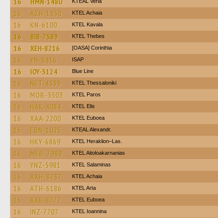
16
HMN-1480
KTEAL Veria
16
AZH-1350
KTEL Achaia
16
KN-6100
KTEL Kavala
16
BIB-7589
KTEL Thebes
16
XEH-8216
[OASA] Corinthia
16
YN-8416
ISAP
16
IOY-3124
Blue Line
16
NET-4339
KTEL Thessaloniki
16
MOB-3503
KTEL Paros
16
HAK-4084
KTEL Elis
16
XAA-2200
ΚΤΕL Euboea
16
EBN-1025
KTEAL Alexandr.
16
HKY-6869
KTEL Heraklion–Las.
16
MEB-7989
KTEL Aitoloakarnanias
16
YNZ-5981
KTEL Salaminas
16
AXH-8737
KTEL Achaia
16
ATH-6186
KTEL Arta
16
XAK-8777
ΚΤΕL Euboea
16
INZ-7707
KTEL Ioannina