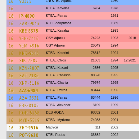
16
90375
1-й KTEL Афины
1960
16
KTEAL Kavalas
6784
1978
16
IP-4890
KTEAL Patras
1981
16
ZAB-9033
KTEL Zakynthos
1989
16
KBE-8375
KTEAL Kavalas
1993
16
YEH-7416
OSY Афины
74223
1993
2018
16
YEM-4916
OSY Афины
26049
1994
16
KNK-9616
KTEAL Katerini
78312
1994
16
XIB-7882
KTEAL Chios
21603
1994
12.2021
16
KZN-7807
KTEAL Kozani
2656
1995
16
XAT-2186
KTEAL Chalkida
80520
1995
16
XNP-3116
KTEAL Chania
79974
1995
16
AZA-6484
KTEAL Patras
83444
1996
16
AZA-3831
KTEAL Patras
83444
1996
16
EBK-8105
KTEAL Alexandr.
3109
1999
16
POP-5268
DES RODA
98852
2001
16
MYB-3519
KTEAL Mytilene
74033
2001
16
ZHT-9516
Маруси
111
2002
16
POT-9620
ΚΤΕL Rodou
33652
2002