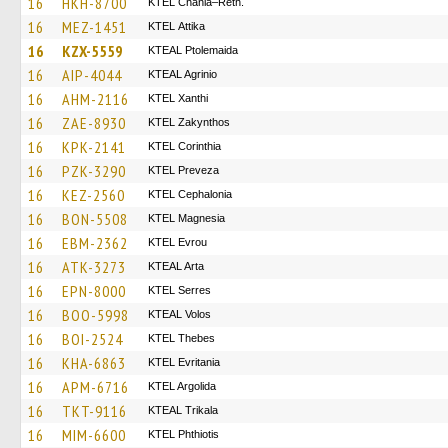
16
HKH-8700
KTEL Chania–Reth.
16
MEZ-1451
KΤΕL Αttika
16
KZX-5559
KTEAL Ptolemaida
16
AIP-4044
KTEAL Agrinio
16
AHM-2116
KTEL Xanthi
16
ZAE-8930
KTEL Zakynthos
16
KPK-2141
KTEL Corinthia
16
PZK-3290
KTEL Preveza
16
KEZ-2560
KTEL Cephalonia
16
BON-5508
ΚΤΕL Magnesia
16
EBM-2362
KTEL Evrou
16
ATK-3273
KTEAL Arta
16
EPN-8000
KTEL Serres
16
BOO-5998
KTEAL Volos
16
BOI-2524
KTEL Thebes
16
KHA-6863
ΚΤΕL Evritania
16
APM-6716
KTEL Argolida
16
TKT-9116
KTEAL Trikala
16
MIM-6600
ΚΤΕL Phthiotis