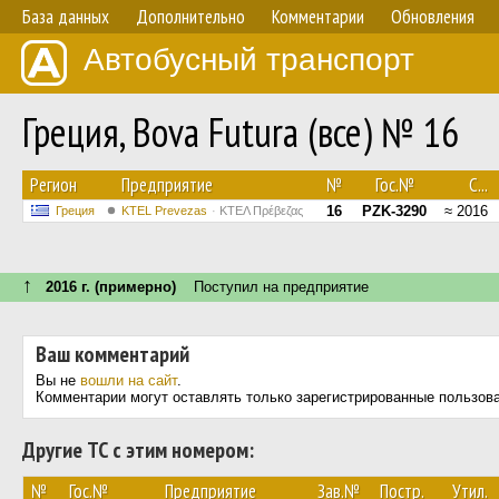
База данных
Дополнительно
Комментарии
Обновления
Автобусный транспорт
Греция, Bova Futura (все) № 16
Регион
Предприятие
№
Гос.№
С...
16
PZK-3290
≈ 2016
Греция
KTEL Prevezas
ΚΤΕΛ Πρέβεζας
↑
2016 г. (примерно)
Поступил на предприятие
Ваш комментарий
Вы не
вошли на сайт
.
Комментарии могут оставлять только зарегистрированные пользов
Другие ТС с этим номером:
№
Гос.№
Предприятие
Зав.№
Постр.
Утил.