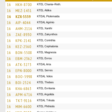
16
HKH-8700
KTEL Chania–Reth.
16
MEZ-1451
KΤΕL Αttika
16
KZX-5559
KTEAL Ptolemaida
16
AIP-4044
KTEAL Agrinio
16
AHM-2116
KTEL Xanthi
16
ZAE-8930
KTEL Zakynthos
16
KPK-2141
KTEL Corinthia
16
KEZ-2560
KTEL Cephalonia
16
BON-5508
ΚΤΕL Magnesia
16
EBM-2362
KTEL Evrou
16
ATK-3273
KTEAL Arta
16
EPN-8000
KTEL Serres
16
BOO-5998
KTEAL Volos
16
BOI-2524
KTEL Thebes
16
KHA-6863
ΚΤΕL Evritania
16
APM-6716
KTEL Argolida
16
TKT-9116
KTEAL Trikala
16
MIM-6600
ΚΤΕL Phthiotis