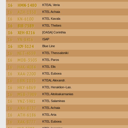
16
HMN-1480
KTEAL Veria
16
AZH-1350
KTEL Achaia
16
KN-6100
KTEL Kavala
16
BIB-7589
KTEL Thebes
16
XEH-8216
[OASA] Corinthia
16
YN-8416
ISAP
16
IOY-3124
Blue Line
16
NET-4339
KTEL Thessaloniki
16
MOB-3503
KTEL Paros
16
HAK-4084
KTEL Elis
16
XAA-2200
ΚΤΕL Euboea
16
EBN-1025
KTEAL Alexandr.
16
HKY-6869
KTEL Heraklion–Las.
16
MEB-7989
KTEL Aitoloakarnanias
16
YNZ-5981
KTEL Salaminas
16
AXH-8737
KTEL Achaia
16
ATH-6186
KTEL Arta
16
XAK-8777
ΚΤΕL Euboea