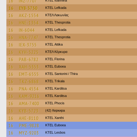
16
INZ-7707
KTEL Ioannina
16
EYB-3750
KTEL Lefkada
16
AKZ-1554
ΚΤΕΛ Λακωνίας
16
HNE-1354
KTEL Thesprotia
16
IN-6044
KTEL Lefkada
16
HNA-7747
KTEL Thesprotia
16
IEX-3755
KΤΕL Αttika
16
KYH-5225
ΚΤΕΛ Κέρκυρα
16
PAB-6782
KTEL Florina
16
XAH-5353
ΚΤΕL Euboea
16
EMT-6555
KTEL Santorini / Thira
16
TKZ-6868
ΚΤΕL Τrikala
16
PNA-4534
ΚΤΕL Karditsa
16
KAM-9216
ΚΤΕL Karditsa
16
AMA-7400
ΚΤΕL Phocis
16
KYB-5723
(42) Керкира
16
AHE-8110
KTEL Xanthi
16
PME-9828
ΚΤΕL Euboea
16
MYZ-9203
KTEL Lesbos