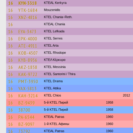
16
KYN-3318
KTEAL Kerkyra
16
YTK-1684
Mouzenidis
16
XNZ-4816
KTEL Chania–Reth.
16
KTEAL Chania
16
EYA-3473
KTEL Lefkada
16
EPK-4000
KTEL Serres
16
ATE-4911
KTEL Arta
16
KOB-4507
KTEL Rhodope
16
KYB-8956
ΚΤΕΛ Κέρκυρα
16
AKZ-1858
KTEL Messinia
16
KAK-9722
KTEL Santorini / Thira
16
PMT-3950
KTEL Drama
16
YAX-5813
KΤΕL Αttika
16
KAH-3214
KTEL Chios
2012
16
BZ-9439
5-й KTEL Пирей
1958
16
38700
5-й KTEL Пирей
1958
16
PA-6544
KTEAL Patras
1960
16
BZ-9097
1-й KTEL Афины
1960
16
73792
KTEAL Patras
1960