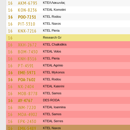
16
AKM-6795
ΚΤΕΛ Λακωνίας
16
KON-8236
KTEAL Komotini
16
POO-7251
ΚΤΕL Rodou
16
PIT-3310
KTEL Naxos
16
KNX-7216
KTEL Pieria
16
Research Gr
16
XKH-2672
ΚΤΕL Chalkidikis
16
BOM-7430
KTEAL Volos
16
KNH-8516
KTEL Pieria
16
PT-4591
KTEAL Agrinio
16
EME-3971
KTEL Mykonos
16
POA-7602
ΚΤΕL Rodou
16
NX-2404
KTEAL Katerini
16
MOB-8778
KTEL Samos
16
AY-4767
DES RODA
16
INM-7220
KTEAL Ioannina
16
MOA-4902
KTEL Samos
16
EPK-2430
KTEAL Serres
16
EMK-5489
KTEL Naxos