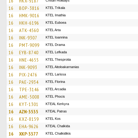
16
HKX-9187
Cretan Holidays
16
BOP-3816
ΚΤΕL Τrikala
16
HMK-9016
KTEL Imathia
16
HKH-6196
ΚΤΕL Euboea
16
ATK-4560
KTEL Arta
16
INK-9307
KTEL Ioannina
16
PMT-9099
KTEL Drama
16
EYB-8740
KTEL Lefkada
16
HNE-4655
KTEL Thesprotia
16
INK-9093
KTEL Aitoloakarnanias
16
PIX-2476
KTEL Larissa
16
PAE-2934
KTEL Florina
16
TPE-3146
KTEL Arcadia
16
AME-5008
ΚΤΕL Phocis
16
KYT-1301
KTEAL Kerkyra
16
AZN-3535
KTEAL Patras
16
KXZ-8159
KTEL Kos
16
EHA-9626
KTEAL Chalkida
16
XKP-3377
ΚΤΕL Chalkidikis