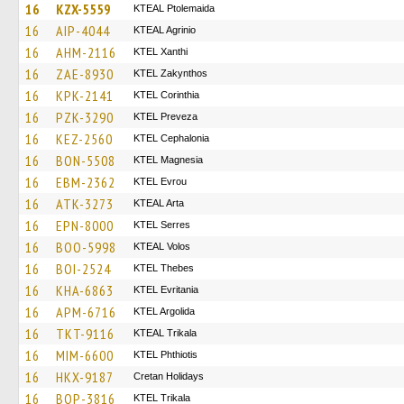
16
KZX-5559
KTEAL Ptolemaida
16
AIP-4044
KTEAL Agrinio
16
AHM-2116
KTEL Xanthi
16
ZAE-8930
KTEL Zakynthos
16
KPK-2141
KTEL Corinthia
16
PZK-3290
KTEL Preveza
16
KEZ-2560
KTEL Cephalonia
16
BON-5508
ΚΤΕL Magnesia
16
EBM-2362
KTEL Evrou
16
ATK-3273
KTEAL Arta
16
EPN-8000
KTEL Serres
16
BOO-5998
KTEAL Volos
16
BOI-2524
KTEL Thebes
16
KHA-6863
ΚΤΕL Evritania
16
APM-6716
KTEL Argolida
16
TKT-9116
KTEAL Trikala
16
MIM-6600
ΚΤΕL Phthiotis
16
HKX-9187
Cretan Holidays
16
BOP-3816
ΚΤΕL Τrikala