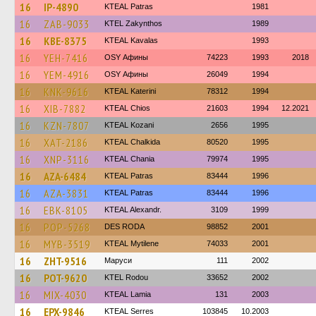
16
IP-4890
KTEAL Patras
1981
16
ZAB-9033
KTEL Zakynthos
1989
16
KBE-8375
KTEAL Kavalas
1993
16
YEH-7416
OSY Афины
74223
1993
2018
16
YEM-4916
OSY Афины
26049
1994
16
KNK-9616
KTEAL Katerini
78312
1994
16
XIB-7882
KTEAL Chios
21603
1994
12.2021
16
KZN-7807
KTEAL Kozani
2656
1995
16
XAT-2186
KTEAL Chalkida
80520
1995
16
XNP-3116
KTEAL Chania
79974
1995
16
AZA-6484
KTEAL Patras
83444
1996
16
AZA-3831
KTEAL Patras
83444
1996
16
EBK-8105
KTEAL Alexandr.
3109
1999
16
POP-5268
DES RODA
98852
2001
16
MYB-3519
KTEAL Mytilene
74033
2001
16
ZHT-9516
Маруси
111
2002
16
POT-9620
ΚΤΕL Rodou
33652
2002
16
MIX-4030
KTEAL Lamia
131
2003
16
EPX-9846
KTEAL Serres
103845
10.2003