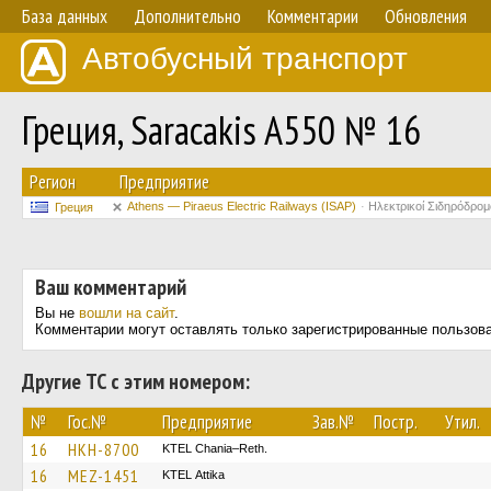
База данных
Дополнительно
Комментарии
Обновления
Автобусный транспорт
Греция, Saracakis A550 № 16
Регион
Предприятие
Athens — Piraeus Electric Railways (ISAP)
Ηλεκτρικοί Σιδηρόδρο
Греция
Ваш комментарий
Вы не
вошли на сайт
.
Комментарии могут оставлять только зарегистрированные пользов
Другие ТС с этим номером:
№
Гос.№
Предприятие
Зав.№
Постр.
Утил.
16
HKH-8700
KTEL Chania–Reth.
16
MEZ-1451
KΤΕL Αttika