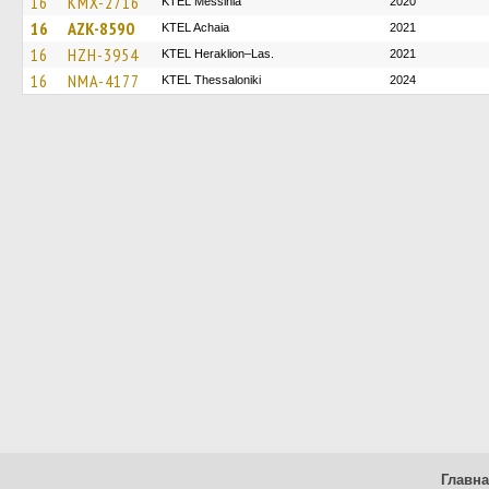
16
KMX-2716
KTEL Messinia
2020
16
AZK-8590
KTEL Achaia
2021
16
HZH-3954
KTEL Heraklion–Las.
2021
16
NMA-4177
KTEL Thessaloniki
2024
Главн