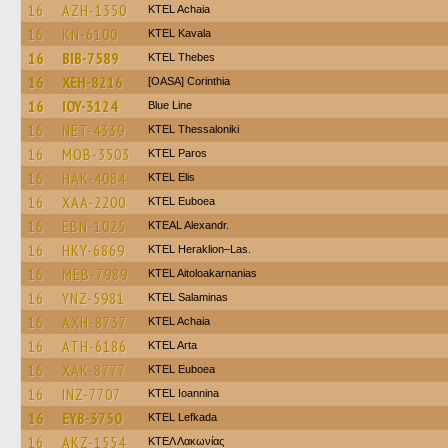
16
AZH-1350
KTEL Achaia
16
KN-6100
KTEL Kavala
16
BIB-7589
KTEL Thebes
16
XEH-8216
[OASA] Corinthia
16
IOY-3124
Blue Line
16
NET-4339
KTEL Thessaloniki
16
MOB-3503
KTEL Paros
16
HAK-4084
KTEL Elis
16
XAA-2200
ΚΤΕL Euboea
16
EBN-1025
KTEAL Alexandr.
16
HKY-6869
KTEL Heraklion–Las.
16
MEB-7989
KTEL Aitoloakarnanias
16
YNZ-5981
KTEL Salaminas
16
AXH-8737
KTEL Achaia
16
ATH-6186
KTEL Arta
16
XAK-8777
ΚΤΕL Euboea
16
INZ-7707
KTEL Ioannina
16
EYB-3750
KTEL Lefkada
16
AKZ-1554
ΚΤΕΛ Λακωνίας