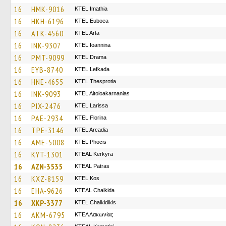
16
HMK-9016
KTEL Imathia
16
HKH-6196
ΚΤΕL Euboea
16
ATK-4560
KTEL Arta
16
INK-9307
KTEL Ioannina
16
PMT-9099
KTEL Drama
16
EYB-8740
KTEL Lefkada
16
HNE-4655
KTEL Thesprotia
16
INK-9093
KTEL Aitoloakarnanias
16
PIX-2476
KTEL Larissa
16
PAE-2934
KTEL Florina
16
TPE-3146
KTEL Arcadia
16
AME-5008
ΚΤΕL Phocis
16
KYT-1301
KTEAL Kerkyra
16
AZN-3535
KTEAL Patras
16
KXZ-8159
KTEL Kos
16
EHA-9626
KTEAL Chalkida
16
XKP-3377
ΚΤΕL Chalkidikis
16
AKM-6795
ΚΤΕΛ Λακωνίας