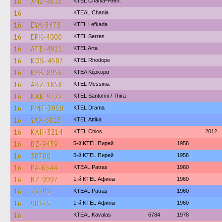
16
XNZ-4816
KTEL Chania–Reth.
16
KTEAL Chania
16
EYA-3473
KTEL Lefkada
16
EPK-4000
KTEL Serres
16
ATE-4911
KTEL Arta
16
KOB-4507
KTEL Rhodope
16
KYB-8956
ΚΤΕΛ Κέρκυρα
16
AKZ-1858
KTEL Messinia
16
KAK-9722
KTEL Santorini / Thira
16
PMT-3950
KTEL Drama
16
YAX-5813
KΤΕL Αttika
16
KAH-3214
KTEL Chios
2012
16
BZ-9439
5-й KTEL Пирей
1958
16
38700
5-й KTEL Пирей
1958
16
PA-6544
KTEAL Patras
1960
16
BZ-9097
1-й KTEL Афины
1960
16
73792
KTEAL Patras
1960
16
90375
1-й KTEL Афины
1960
16
KTEAL Kavalas
6784
1978