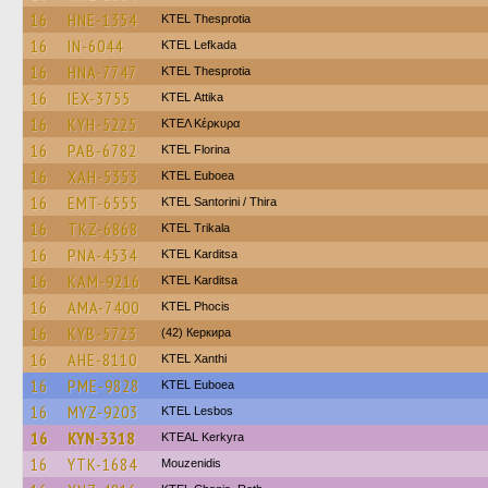
16
HNE-1354
KTEL Thesprotia
16
IN-6044
KTEL Lefkada
16
HNA-7747
KTEL Thesprotia
16
IEX-3755
KΤΕL Αttika
16
KYH-5225
ΚΤΕΛ Κέρκυρα
16
PAB-6782
KTEL Florina
16
XAH-5353
ΚΤΕL Euboea
16
EMT-6555
KTEL Santorini / Thira
16
TKZ-6868
ΚΤΕL Τrikala
16
PNA-4534
ΚΤΕL Karditsa
16
KAM-9216
ΚΤΕL Karditsa
16
AMA-7400
ΚΤΕL Phocis
16
KYB-5723
(42) Керкира
16
AHE-8110
KTEL Xanthi
16
PME-9828
ΚΤΕL Euboea
16
MYZ-9203
KTEL Lesbos
16
KYN-3318
KTEAL Kerkyra
16
YTK-1684
Mouzenidis