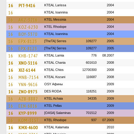
16
PIT-9416
KTEAL Larissa
2004
16
KTEAL Ioannina
2004
16
AKZ-3216
KTEL Messinia
2004
16
KOZ-6230
KTEL Rhodope
2004
16
BOY-3370
KTEAL Ioannina
2004
16
EPX-8123
[TheTA] Serres
109277
2005
16
EPX-8123
[TheTA] Serres
109277
2005
16
KHB-1747
KTEAL Lamia
776
08.2007
16
XNO-3116
KTEAL Chania
601610
2008
16
XIZ-6144
KTEAL Chios
12700300
2008
16
MNB-7154
KTEAL Kozani
116687
2008
16
YNN-9616
OSY Афины
2009
16
ZNO-8975
DES RODA
118251
2009
16
AZB-8882
KTEL Achaia
34335
2009
16
EEN-6816
KTEL Pellas
2009
16
KYP-8999
[OASA] Salaminas
701512
2009
16
KOM-3157
KTEL Rhodope
937
07.2009
16
KMX-4600
KTEAL Kalamata
2010