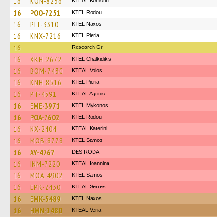
16
KON-8236
KTEAL Komotini
16
POO-7251
ΚΤΕL Rodou
16
PIT-3310
KTEL Naxos
16
KNX-7216
KTEL Pieria
16
Research Gr
16
XKH-2672
ΚΤΕL Chalkidikis
16
BOM-7430
KTEAL Volos
16
KNH-8516
KTEL Pieria
16
PT-4591
KTEAL Agrinio
16
EME-3971
KTEL Mykonos
16
POA-7602
ΚΤΕL Rodou
16
NX-2404
KTEAL Katerini
16
MOB-8778
KTEL Samos
16
AY-4767
DES RODA
16
INM-7220
KTEAL Ioannina
16
MOA-4902
KTEL Samos
16
EPK-2430
KTEAL Serres
16
EMK-5489
KTEL Naxos
16
HMN-1480
KTEAL Veria