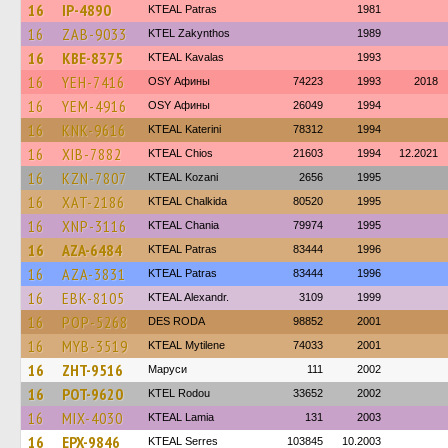
16
IP-4890
KTEAL Patras
1981
16
ZAB-9033
KTEL Zakynthos
1989
16
KBE-8375
KTEAL Kavalas
1993
16
YEH-7416
OSY Афины
74223
1993
2018
16
YEM-4916
OSY Афины
26049
1994
16
KNK-9616
KTEAL Katerini
78312
1994
16
XIB-7882
KTEAL Chios
21603
1994
12.2021
16
KZN-7807
KTEAL Kozani
2656
1995
16
XAT-2186
KTEAL Chalkida
80520
1995
16
XNP-3116
KTEAL Chania
79974
1995
16
AZA-6484
KTEAL Patras
83444
1996
16
AZA-3831
KTEAL Patras
83444
1996
16
EBK-8105
KTEAL Alexandr.
3109
1999
16
POP-5268
DES RODA
98852
2001
16
MYB-3519
KTEAL Mytilene
74033
2001
16
ZHT-9516
Маруси
111
2002
16
POT-9620
ΚΤΕL Rodou
33652
2002
16
MIX-4030
KTEAL Lamia
131
2003
16
EPX-9846
KTEAL Serres
103845
10.2003