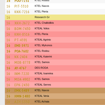
16
POO-7251
ΚΤΕL Rodou
16
PIT-3310
KTEL Naxos
16
KNX-7216
KTEL Pieria
16
Research Gr
16
XKH-2672
ΚΤΕL Chalkidikis
16
BOM-7430
KTEAL Volos
16
KNH-8516
KTEL Pieria
16
PT-4591
KTEAL Agrinio
16
EME-3971
KTEL Mykonos
16
POA-7602
ΚΤΕL Rodou
16
NX-2404
KTEAL Katerini
16
MOB-8778
KTEL Samos
16
AY-4767
DES RODA
16
INM-7220
KTEAL Ioannina
16
MOA-4902
KTEL Samos
16
EPK-2430
KTEAL Serres
16
EMK-5489
KTEL Naxos
16
HMN-1480
KTEAL Veria
16
AZH-1350
KTEL Achaia