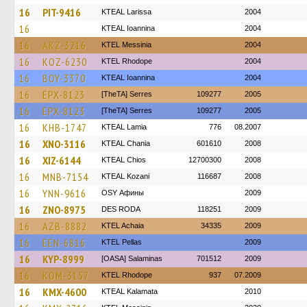
16
PIT-9416
KTEAL Larissa
2004
16
KTEAL Ioannina
2004
16
AKZ-3216
KTEL Messinia
2004
16
KOZ-6230
KTEL Rhodope
2004
16
BOY-3370
KTEAL Ioannina
2004
16
EPX-8123
[TheTA] Serres
109277
2005
16
EPX-8123
[TheTA] Serres
109277
2005
16
KHB-1747
KTEAL Lamia
776
08.2007
16
XNO-3116
KTEAL Chania
601610
2008
16
XIZ-6144
KTEAL Chios
12700300
2008
16
MNB-7154
KTEAL Kozani
116687
2008
16
YNN-9616
OSY Афины
2009
16
ZNO-8975
DES RODA
118251
2009
16
AZB-8882
KTEL Achaia
34335
2009
16
EEN-6816
KTEL Pellas
2009
16
KYP-8999
[OASA] Salaminas
701512
2009
16
KOM-3157
KTEL Rhodope
937
07.2009
16
KMX-4600
KTEAL Kalamata
2010