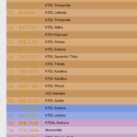
16
HNE-1354
KTEL Thesprotia
16
IN-6044
KTEL Lefkada
16
HNA-7747
KTEL Thesprotia
16
IEX-3755
KΤΕL Αttika
16
KYH-5225
ΚΤΕΛ Κέρκυρα
16
PAB-6782
KTEL Florina
16
XAH-5353
ΚΤΕL Euboea
16
EMT-6555
KTEL Santorini / Thira
16
TKZ-6868
ΚΤΕL Τrikala
16
PNA-4534
ΚΤΕL Karditsa
16
KAM-9216
ΚΤΕL Karditsa
16
AMA-7400
ΚΤΕL Phocis
16
KYB-5723
(42) Керкира
16
AHE-8110
KTEL Xanthi
16
PME-9828
ΚΤΕL Euboea
16
MYZ-9203
KTEL Lesbos
16
KYN-3318
KTEAL Kerkyra
16
YTK-1684
Mouzenidis