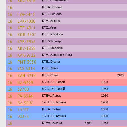
16
XNZ-4816
KTEL Chania–Reth.
16
KTEAL Chania
16
EYA-3473
KTEL Lefkada
16
EPK-4000
KTEL Serres
16
ATE-4911
KTEL Arta
16
KOB-4507
KTEL Rhodope
16
KYB-8956
ΚΤΕΛ Κέρκυρα
16
AKZ-1858
KTEL Messinia
16
KAK-9722
KTEL Santorini / Thira
16
PMT-3950
KTEL Drama
16
YAX-5813
KΤΕL Αttika
16
KAH-3214
KTEL Chios
2012
16
BZ-9439
5-й KTEL Пирей
1958
16
38700
5-й KTEL Пирей
1958
16
PA-6544
KTEAL Patras
1960
16
BZ-9097
1-й KTEL Афины
1960
16
73792
KTEAL Patras
1960
16
90375
1-й KTEL Афины
1960
16
KTEAL Kavalas
6784
1978