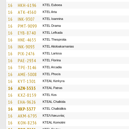
16
HKH-6196
ΚΤΕL Euboea
16
ATK-4560
KTEL Arta
16
INK-9307
KTEL Ioannina
16
PMT-9099
KTEL Drama
16
EYB-8740
KTEL Lefkada
16
HNE-4655
KTEL Thesprotia
16
INK-9093
KTEL Aitoloakarnanias
16
PIX-2476
KTEL Larissa
16
PAE-2934
KTEL Florina
16
TPE-3146
KTEL Arcadia
16
AME-5008
ΚΤΕL Phocis
16
KYT-1301
KTEAL Kerkyra
16
AZN-3535
KTEAL Patras
16
KXZ-8159
KTEL Kos
16
EHA-9626
KTEAL Chalkida
16
XKP-3377
ΚΤΕL Chalkidikis
16
AKM-6795
ΚΤΕΛ Λακωνίας
16
KON-8236
KTEAL Komotini