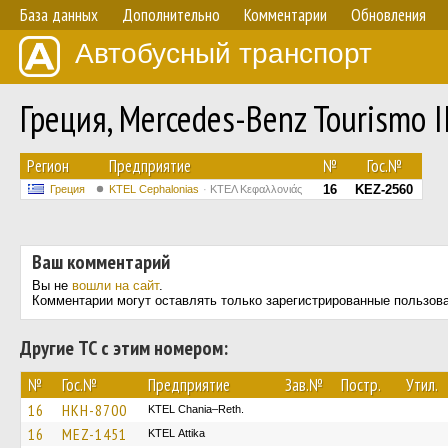
База данных
Дополнительно
Комментарии
Обновления
Автобусный транспорт
Греция, Mercedes-Benz Tourismo 
Регион
Предприятие
№
Гос.№
16
KEZ-2560
Греция
KTEL Cephalonias
ΚΤΕΛ Κεφαλλονιάς
Ваш комментарий
Вы не
вошли на сайт
.
Комментарии могут оставлять только зарегистрированные пользов
Другие ТС с этим номером:
№
Гос.№
Предприятие
Зав.№
Постр.
Утил.
16
HKH-8700
KTEL Chania–Reth.
16
MEZ-1451
KΤΕL Αttika