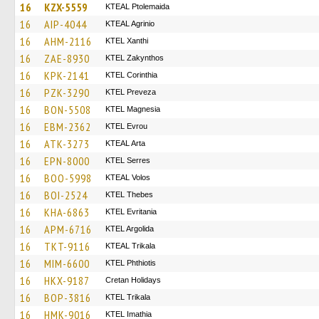
16
KZX-5559
KTEAL Ptolemaida
16
AIP-4044
KTEAL Agrinio
16
AHM-2116
KTEL Xanthi
16
ZAE-8930
KTEL Zakynthos
16
KPK-2141
KTEL Corinthia
16
PZK-3290
KTEL Preveza
16
BON-5508
ΚΤΕL Magnesia
16
EBM-2362
KTEL Evrou
16
ATK-3273
KTEAL Arta
16
EPN-8000
KTEL Serres
16
BOO-5998
KTEAL Volos
16
BOI-2524
KTEL Thebes
16
KHA-6863
ΚΤΕL Evritania
16
APM-6716
KTEL Argolida
16
TKT-9116
KTEAL Trikala
16
MIM-6600
ΚΤΕL Phthiotis
16
HKX-9187
Cretan Holidays
16
BOP-3816
ΚΤΕL Τrikala
16
HMK-9016
KTEL Imathia