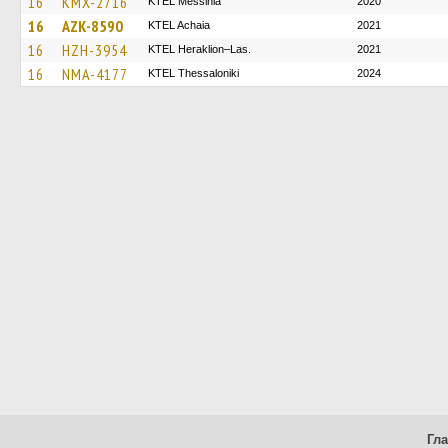
16
KMX-2716
KTEL Messinia
2020
16
AZK-8590
KTEL Achaia
2021
16
HZH-3954
KTEL Heraklion–Las.
2021
16
NMA-4177
KTEL Thessaloniki
2024
Гл