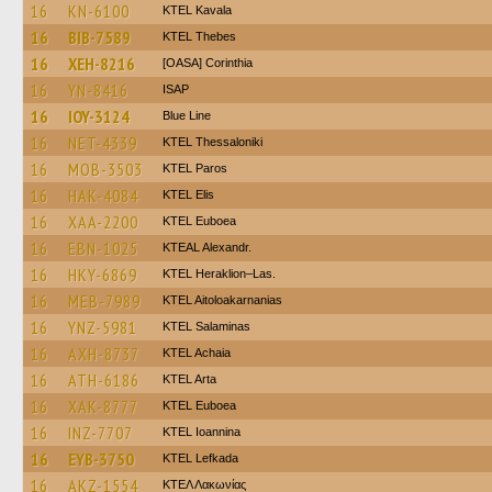
16
KN-6100
KTEL Kavala
16
BIB-7589
KTEL Thebes
16
XEH-8216
[OASA] Corinthia
16
YN-8416
ISAP
16
IOY-3124
Blue Line
16
NET-4339
KTEL Thessaloniki
16
MOB-3503
KTEL Paros
16
HAK-4084
KTEL Elis
16
XAA-2200
ΚΤΕL Euboea
16
EBN-1025
KTEAL Alexandr.
16
HKY-6869
KTEL Heraklion–Las.
16
MEB-7989
KTEL Aitoloakarnanias
16
YNZ-5981
KTEL Salaminas
16
AXH-8737
KTEL Achaia
16
ATH-6186
KTEL Arta
16
XAK-8777
ΚΤΕL Euboea
16
INZ-7707
KTEL Ioannina
16
EYB-3750
KTEL Lefkada
16
AKZ-1554
ΚΤΕΛ Λακωνίας