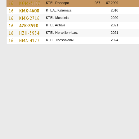
16
KOM-3157
KTEL Rhodope
937
07.2009
16
KMX-4600
KTEAL Kalamata
2010
16
KMX-2716
KTEL Messinia
2020
16
AZK-8590
KTEL Achaia
2021
16
HZH-3954
KTEL Heraklion–Las.
2021
16
NMA-4177
KTEL Thessaloniki
2024