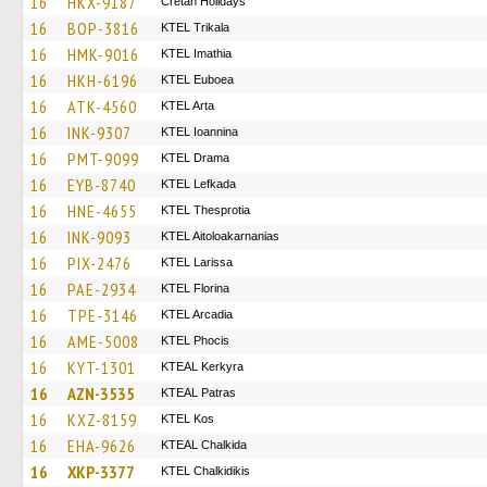
16
HKX-9187
Cretan Holidays
16
BOP-3816
ΚΤΕL Τrikala
16
HMK-9016
KTEL Imathia
16
HKH-6196
ΚΤΕL Euboea
16
ATK-4560
KTEL Arta
16
INK-9307
KTEL Ioannina
16
PMT-9099
KTEL Drama
16
EYB-8740
KTEL Lefkada
16
HNE-4655
KTEL Thesprotia
16
INK-9093
KTEL Aitoloakarnanias
16
PIX-2476
KTEL Larissa
16
PAE-2934
KTEL Florina
16
TPE-3146
KTEL Arcadia
16
AME-5008
ΚΤΕL Phocis
16
KYT-1301
KTEAL Kerkyra
16
AZN-3535
KTEAL Patras
16
KXZ-8159
KTEL Kos
16
EHA-9626
KTEAL Chalkida
16
XKP-3377
ΚΤΕL Chalkidikis