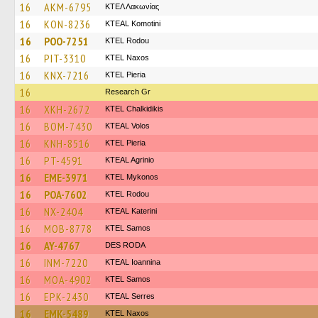
16
AKM-6795
ΚΤΕΛ Λακωνίας
16
KON-8236
KTEAL Komotini
16
POO-7251
ΚΤΕL Rodou
16
PIT-3310
KTEL Naxos
16
KNX-7216
KTEL Pieria
16
Research Gr
16
XKH-2672
ΚΤΕL Chalkidikis
16
BOM-7430
KTEAL Volos
16
KNH-8516
KTEL Pieria
16
PT-4591
KTEAL Agrinio
16
EME-3971
KTEL Mykonos
16
POA-7602
ΚΤΕL Rodou
16
NX-2404
KTEAL Katerini
16
MOB-8778
KTEL Samos
16
AY-4767
DES RODA
16
INM-7220
KTEAL Ioannina
16
MOA-4902
KTEL Samos
16
EPK-2430
KTEAL Serres
16
EMK-5489
KTEL Naxos