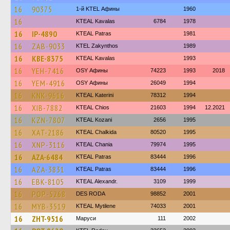
16
90375
1-й KTEL Афины
1960
16
KTEAL Kavalas
6784
1978
16
IP-4890
KTEAL Patras
1981
16
ZAB-9033
KTEL Zakynthos
1989
16
KBE-8375
KTEAL Kavalas
1993
16
YEH-7416
OSY Афины
74223
1993
2018
16
YEM-4916
OSY Афины
26049
1994
16
KNK-9616
KTEAL Katerini
78312
1994
16
XIB-7882
KTEAL Chios
21603
1994
12.2021
16
KZN-7807
KTEAL Kozani
2656
1995
16
XAT-2186
KTEAL Chalkida
80520
1995
16
XNP-3116
KTEAL Chania
79974
1995
16
AZA-6484
KTEAL Patras
83444
1996
16
AZA-3831
KTEAL Patras
83444
1996
16
EBK-8105
KTEAL Alexandr.
3109
1999
16
POP-5268
DES RODA
98852
2001
16
MYB-3519
KTEAL Mytilene
74033
2001
16
ZHT-9516
Маруси
111
2002