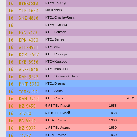
16
KYN-3318
KTEAL Kerkyra
16
YTK-1684
Mouzenidis
16
XNZ-4816
KTEL Chania–Reth.
16
KTEAL Chania
16
EYA-3473
KTEL Lefkada
16
EPK-4000
KTEL Serres
16
ATE-4911
KTEL Arta
16
KOB-4507
KTEL Rhodope
16
KYB-8956
ΚΤΕΛ Κέρκυρα
16
AKZ-1858
KTEL Messinia
16
KAK-9722
KTEL Santorini / Thira
16
PMT-3950
KTEL Drama
16
YAX-5813
KΤΕL Αttika
16
KAH-3214
KTEL Chios
2012
16
BZ-9439
5-й KTEL Пирей
1958
16
38700
5-й KTEL Пирей
1958
16
PA-6544
KTEAL Patras
1960
16
BZ-9097
1-й KTEL Афины
1960
16
73792
KTEAL Patras
1960