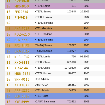
16
POT-9620
ΚΤΕL Rodou
33652
2002
16
MIX-4030
KTEAL Lamia
131
2003
16
EPX-9846
KTEAL Serres
103845
10.2003
16
PIT-9416
KTEAL Larissa
2004
16
KTEAL Ioannina
2004
16
AKZ-3216
KTEL Messinia
2004
16
KOZ-6230
KTEL Rhodope
2004
16
BOY-3370
KTEAL Ioannina
2004
16
EPX-8123
[TheTA] Serres
109277
2005
16
EPX-8123
[TheTA] Serres
109277
2005
16
KHB-1747
KTEAL Lamia
776
08.2007
16
XNO-3116
KTEAL Chania
601610
2008
16
XIZ-6144
KTEAL Chios
12700300
2008
16
MNB-7154
KTEAL Kozani
116687
2008
16
YNN-9616
OSY Афины
2009
16
ZNO-8975
DES RODA
118251
2009
16
AZB-8882
KTEL Achaia
34335
2009
16
EEN-6816
KTEL Pellas
2009
16
KYP-8999
[OASA] Salaminas
701512
2009