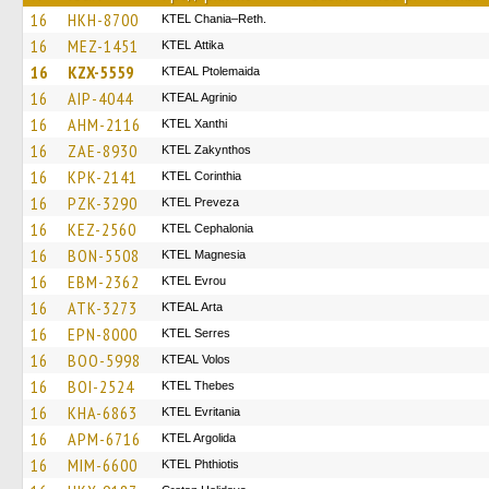
16
HKH-8700
KTEL Chania–Reth.
16
MEZ-1451
KΤΕL Αttika
16
KZX-5559
KTEAL Ptolemaida
16
AIP-4044
KTEAL Agrinio
16
AHM-2116
KTEL Xanthi
16
ZAE-8930
KTEL Zakynthos
16
KPK-2141
KTEL Corinthia
16
PZK-3290
KTEL Preveza
16
KEZ-2560
KTEL Cephalonia
16
BON-5508
ΚΤΕL Magnesia
16
EBM-2362
KTEL Evrou
16
ATK-3273
KTEAL Arta
16
EPN-8000
KTEL Serres
16
BOO-5998
KTEAL Volos
16
BOI-2524
KTEL Thebes
16
KHA-6863
ΚΤΕL Evritania
16
APM-6716
KTEL Argolida
16
MIM-6600
ΚΤΕL Phthiotis