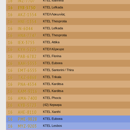
16
INZ-7707
KTEL Ioannina
16
EYB-3750
KTEL Lefkada
16
AKZ-1554
ΚΤΕΛ Λακωνίας
16
HNE-1354
KTEL Thesprotia
16
IN-6044
KTEL Lefkada
16
HNA-7747
KTEL Thesprotia
16
IEX-3755
KΤΕL Αttika
16
KYH-5225
ΚΤΕΛ Κέρκυρα
16
PAB-6782
KTEL Florina
16
XAH-5353
ΚΤΕL Euboea
16
EMT-6555
KTEL Santorini / Thira
16
TKZ-6868
ΚΤΕL Τrikala
16
PNA-4534
ΚΤΕL Karditsa
16
KAM-9216
ΚΤΕL Karditsa
16
AMA-7400
ΚΤΕL Phocis
16
KYB-5723
(42) Керкира
16
AHE-8110
KTEL Xanthi
16
PME-9828
ΚΤΕL Euboea
16
MYZ-9203
KTEL Lesbos