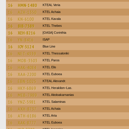
16
HMN-1480
KTEAL Veria
16
AZH-1350
KTEL Achaia
16
KN-6100
KTEL Kavala
16
BIB-7589
KTEL Thebes
16
XEH-8216
[OASA] Corinthia
16
YN-8416
ISAP
16
IOY-3124
Blue Line
16
NET-4339
KTEL Thessaloniki
16
MOB-3503
KTEL Paros
16
HAK-4084
KTEL Elis
16
XAA-2200
ΚΤΕL Euboea
16
EBN-1025
KTEAL Alexandr.
16
HKY-6869
KTEL Heraklion–Las.
16
MEB-7989
KTEL Aitoloakarnanias
16
YNZ-5981
KTEL Salaminas
16
AXH-8737
KTEL Achaia
16
ATH-6186
KTEL Arta
16
XAK-8777
ΚΤΕL Euboea