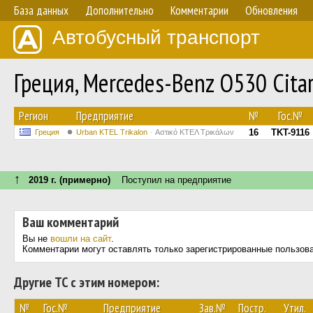
База данных
Дополнительно
Комментарии
Обновления
Автобусный транспорт
Греция, Mercedes-Benz O530 Cita
Регион
Предприятие
№
Гос.№
16
TKT-9116
Греция
Urban KTEL Trikalon
Αστικό ΚΤΕΛ Τρικάλων
↑
2019 г. (примерно)
Поступил на предприятие
Ваш комментарий
Вы не
вошли на сайт
.
Комментарии могут оставлять только зарегистрированные пользов
Другие ТС с этим номером:
№
Гос.№
Предприятие
Зав.№
Постр.
Утил.