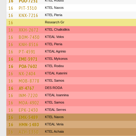
16
POO-7251
ΚΤΕL Rodou
16
PIT-3310
KTEL Naxos
16
KNX-7216
KTEL Pieria
16
Research Gr
16
XKH-2672
ΚΤΕL Chalkidikis
16
BOM-7430
KTEAL Volos
16
KNH-8516
KTEL Pieria
16
PT-4591
KTEAL Agrinio
16
EME-3971
KTEL Mykonos
16
POA-7602
ΚΤΕL Rodou
16
NX-2404
KTEAL Katerini
16
MOB-8778
KTEL Samos
16
AY-4767
DES RODA
16
INM-7220
KTEAL Ioannina
16
MOA-4902
KTEL Samos
16
EPK-2430
KTEAL Serres
16
EMK-5489
KTEL Naxos
16
HMN-1480
KTEAL Veria
16
AZH-1350
KTEL Achaia