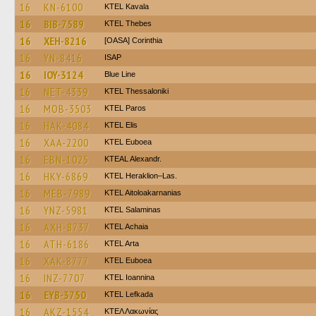
16
KN-6100
KTEL Kavala
16
BIB-7589
KTEL Thebes
16
XEH-8216
[OASA] Corinthia
16
YN-8416
ISAP
16
IOY-3124
Blue Line
16
NET-4339
KTEL Thessaloniki
16
MOB-3503
KTEL Paros
16
HAK-4084
KTEL Elis
16
XAA-2200
ΚΤΕL Euboea
16
EBN-1025
KTEAL Alexandr.
16
HKY-6869
KTEL Heraklion–Las.
16
MEB-7989
KTEL Aitoloakarnanias
16
YNZ-5981
KTEL Salaminas
16
AXH-8737
KTEL Achaia
16
ATH-6186
KTEL Arta
16
XAK-8777
ΚΤΕL Euboea
16
INZ-7707
KTEL Ioannina
16
EYB-3750
KTEL Lefkada
16
AKZ-1554
ΚΤΕΛ Λακωνίας