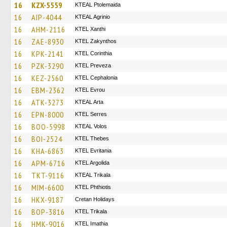
16
KZX-5559
KTEAL Ptolemaida
16
AIP-4044
KTEAL Agrinio
16
AHM-2116
KTEL Xanthi
16
ZAE-8930
KTEL Zakynthos
16
KPK-2141
KTEL Corinthia
16
PZK-3290
KTEL Preveza
16
KEZ-2560
KTEL Cephalonia
16
EBM-2362
KTEL Evrou
16
ATK-3273
KTEAL Arta
16
EPN-8000
KTEL Serres
16
BOO-5998
KTEAL Volos
16
BOI-2524
KTEL Thebes
16
KHA-6863
ΚΤΕL Evritania
16
APM-6716
KTEL Argolida
16
TKT-9116
KTEAL Trikala
16
MIM-6600
ΚΤΕL Phthiotis
16
HKX-9187
Cretan Holidays
16
BOP-3816
ΚΤΕL Τrikala
16
HMK-9016
KTEL Imathia