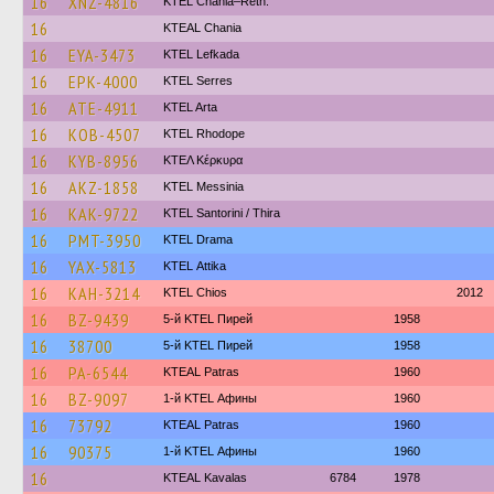
16
XNZ-4816
KTEL Chania–Reth.
16
KTEAL Chania
16
EYA-3473
KTEL Lefkada
16
EPK-4000
KTEL Serres
16
ATE-4911
KTEL Arta
16
KOB-4507
KTEL Rhodope
16
KYB-8956
ΚΤΕΛ Κέρκυρα
16
AKZ-1858
KTEL Messinia
16
KAK-9722
KTEL Santorini / Thira
16
PMT-3950
KTEL Drama
16
YAX-5813
KΤΕL Αttika
16
KAH-3214
KTEL Chios
2012
16
BZ-9439
5-й KTEL Пирей
1958
16
38700
5-й KTEL Пирей
1958
16
PA-6544
KTEAL Patras
1960
16
BZ-9097
1-й KTEL Афины
1960
16
73792
KTEAL Patras
1960
16
90375
1-й KTEL Афины
1960
16
KTEAL Kavalas
6784
1978