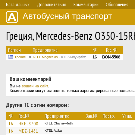
База данных
Дополнительно
Комментарии
Обновления
Автобусный транспорт
Греция, Mercedes-Benz O350-15
Регион
Предприятие
№
Гос.№
16
BON-5508
Греция
ΚΤΕL Magnesias
ΚΤΕΛ Μαγνησίας
Ваш комментарий
Вы не
вошли на сайт
.
Комментарии могут оставлять только зарегистрированные пользов
Другие ТС с этим номером:
№
Гос.№
Предприятие
Зав.№
Постр.
Утил.
16
HKH-8700
KTEL Chania–Reth.
16
MEZ-1451
KΤΕL Αttika