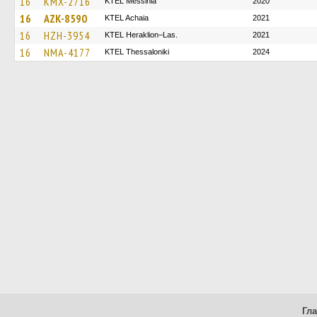
16
KMX-2716
KTEL Messinia
2020
16
AZK-8590
KTEL Achaia
2021
16
HZH-3954
KTEL Heraklion–Las.
2021
16
NMA-4177
KTEL Thessaloniki
2024
Гл