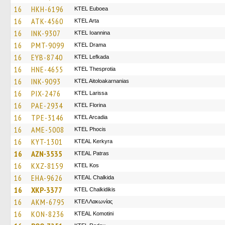
16
HKH-6196
ΚΤΕL Euboea
16
ATK-4560
KTEL Arta
16
INK-9307
KTEL Ioannina
16
PMT-9099
KTEL Drama
16
EYB-8740
KTEL Lefkada
16
HNE-4655
KTEL Thesprotia
16
INK-9093
KTEL Aitoloakarnanias
16
PIX-2476
KTEL Larissa
16
PAE-2934
KTEL Florina
16
TPE-3146
KTEL Arcadia
16
AME-5008
ΚΤΕL Phocis
16
KYT-1301
KTEAL Kerkyra
16
AZN-3535
KTEAL Patras
16
KXZ-8159
KTEL Kos
16
EHA-9626
KTEAL Chalkida
16
XKP-3377
ΚΤΕL Chalkidikis
16
AKM-6795
ΚΤΕΛ Λακωνίας
16
KON-8236
KTEAL Komotini