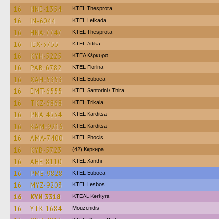
16
HNE-1354
KTEL Thesprotia
16
IN-6044
KTEL Lefkada
16
HNA-7747
KTEL Thesprotia
16
IEX-3755
KΤΕL Αttika
16
KYH-5225
ΚΤΕΛ Κέρκυρα
16
PAB-6782
KTEL Florina
16
XAH-5353
ΚΤΕL Euboea
16
EMT-6555
KTEL Santorini / Thira
16
TKZ-6868
ΚΤΕL Τrikala
16
PNA-4534
ΚΤΕL Karditsa
16
KAM-9216
ΚΤΕL Karditsa
16
AMA-7400
ΚΤΕL Phocis
16
KYB-5723
(42) Керкира
16
AHE-8110
KTEL Xanthi
16
PME-9828
ΚΤΕL Euboea
16
MYZ-9203
KTEL Lesbos
16
KYN-3318
KTEAL Kerkyra
16
YTK-1684
Mouzenidis