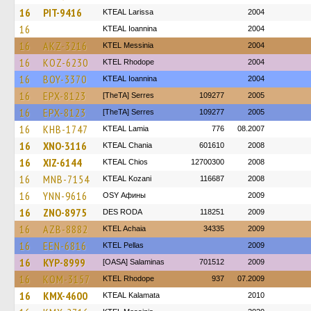
16
PIT-9416
KTEAL Larissa
2004
16
KTEAL Ioannina
2004
16
AKZ-3216
KTEL Messinia
2004
16
KOZ-6230
KTEL Rhodope
2004
16
BOY-3370
KTEAL Ioannina
2004
16
EPX-8123
[TheTA] Serres
109277
2005
16
EPX-8123
[TheTA] Serres
109277
2005
16
KHB-1747
KTEAL Lamia
776
08.2007
16
XNO-3116
KTEAL Chania
601610
2008
16
XIZ-6144
KTEAL Chios
12700300
2008
16
MNB-7154
KTEAL Kozani
116687
2008
16
YNN-9616
OSY Афины
2009
16
ZNO-8975
DES RODA
118251
2009
16
AZB-8882
KTEL Achaia
34335
2009
16
EEN-6816
KTEL Pellas
2009
16
KYP-8999
[OASA] Salaminas
701512
2009
16
KOM-3157
KTEL Rhodope
937
07.2009
16
KMX-4600
KTEAL Kalamata
2010