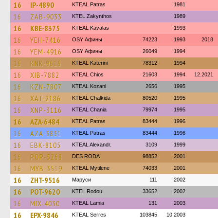
16
IP-4890
KTEAL Patras
1981
16
ZAB-9033
KTEL Zakynthos
1989
16
KBE-8375
KTEAL Kavalas
1993
16
YEH-7416
OSY Афины
74223
1993
2018
16
YEM-4916
OSY Афины
26049
1994
16
KNK-9616
KTEAL Katerini
78312
1994
16
XIB-7882
KTEAL Chios
21603
1994
12.2021
16
KZN-7807
KTEAL Kozani
2656
1995
16
XAT-2186
KTEAL Chalkida
80520
1995
16
XNP-3116
KTEAL Chania
79974
1995
16
AZA-6484
KTEAL Patras
83444
1996
16
AZA-3831
KTEAL Patras
83444
1996
16
EBK-8105
KTEAL Alexandr.
3109
1999
16
POP-5268
DES RODA
98852
2001
16
MYB-3519
KTEAL Mytilene
74033
2001
16
ZHT-9516
Маруси
111
2002
16
POT-9620
ΚΤΕL Rodou
33652
2002
16
MIX-4030
KTEAL Lamia
131
2003
16
EPX-9846
KTEAL Serres
103845
10.2003