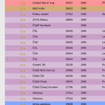
n/a
Ostatní Mor.sl. kraj
29427
1990
Př
n/a
MAD Kolín
28622
1990
n/a
Praha, ostatní
27912
1990
St
n/a
ZHTA Jihlava
28609
1990
n/a
ČSAP Nymburk
1990
n/a
ČSL
28428
1990
Le
n/a
ČSA
28428
1990
Le
n/a
ČSA
28426
1990
Le
n/a
ČSL
28426
1990
Le
n/a
ČSA
28424
1990
Le
7
n/a
ČSL
28424
1990
Le
n/a
Ostatní JM
28138
1990
Ro
n/a
ČSAD BUS Ústí n/L
29999
1990
Pr
n/a
ČSAD ČB
28758
1990
Pr
n/a
ČSAD Písek
29876
1990
Pr
n/a
ČSAD Český Krumlov
27786
1990
Pr
n/a
Olomouc
27512
1990
n/a
Olomouc
27510
1990
n/a
Arriva autobusy
29008
1990