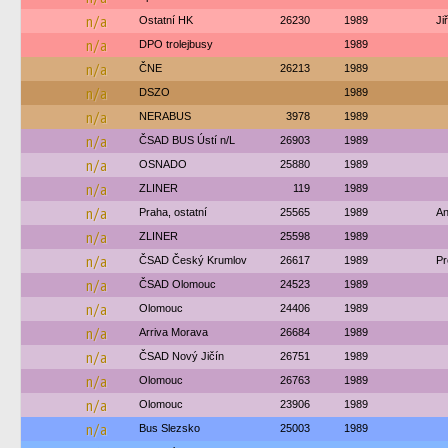
n/a
Ostatní HK
26230
1989
Ji
n/a
DPO trolejbusy
1989
n/a
ČNE
26213
1989
n/a
DSZO
1989
n/a
NERABUS
3978
1989
n/a
ČSAD BUS Ústí n/L
26903
1989
n/a
OSNADO
25880
1989
n/a
ZLINER
119
1989
n/a
Praha, ostatní
25565
1989
An
n/a
ZLINER
25598
1989
n/a
ČSAD Český Krumlov
26617
1989
Pr
n/a
ČSAD Olomouc
24523
1989
n/a
Olomouc
24406
1989
n/a
Arriva Morava
26684
1989
n/a
ČSAD Nový Jičín
26751
1989
n/a
Olomouc
26763
1989
n/a
Olomouc
23906
1989
n/a
Bus Slezsko
25003
1989