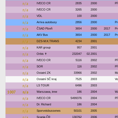
n/a
IVECO CR
2835
2000
Př
n/a
IVECO CR
3265
2000
n/a
VDL
100
2000
n/a
Arriva autobusy
2856
2000
Pr
n/a
ČSAD Plzeň
3654
2000
2017
Pr
n/a
AKV Bus
3654
2000
2017
Pr
n/a
DZS-M.K.TRANS
4234
2001
n/a
KAR group
957
2001
n/a
Orbis ✝
232047
02.2001
n/a
IVECO CR
5116
2002
Př
n/a
SOR
116
2002
Př
n/a
Ostatní ZK
33966
2002
Ma
n/a
Ostatní SČ kraj
7525
2003
Vo
n/a
LS TOUR
6496
2003
1007
n/a
Warszawa, inne
186
2004
W
n/a
IVECO CR
5499376
2004
Př
n/a
Dr. Richard
186
2004
n/a
Sporveisbussenes
50101
2005
n/a
Scania ČR
130762
2006
Př