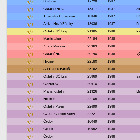
n/a
BusLine
17729
1987
n/a
Ostatné Nitria
18817
1987
Sl
n/a
Trnavský k., ostatné
18846
1987
H
n/a
Arriva Nové Zámky
18036
1987
Pr
n/a
Ostatní SČ kraj
21385
1988
Re
n/a
Martin Uher
22184
1988
n/a
Arriva Morava
23363
1988
n/a
Ostatní HK
20740
1988
Vý
n/a
Hotliner
22180
1988
n/a
AD Radek Bartoš
23762
1988
n/a
Ostatní SČ kraj
23869
1988
Sa
n/a
OSNADO
20610
1988
n/a
Praha, ostatní
21326
1988
Mi
n/a
Hotliner
22105
1988
n/a
Ostatní Plzeň
22699
1988
n/a
Czech Camion Servis
22221
1988
n/a
Čedok
10049
1988
n/a
Čedok
10052
1988
n/a
Čedok
1988