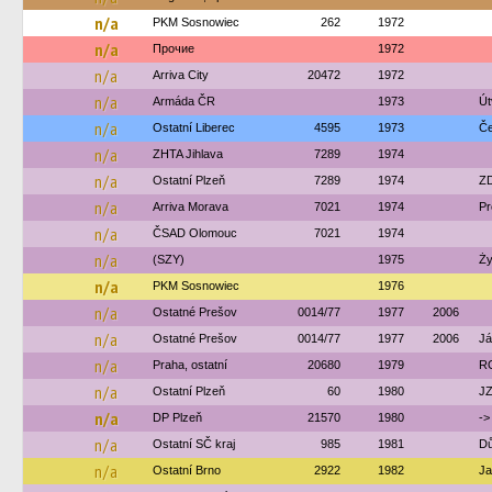
n/a
PKM Sosnowiec
262
1972
n/a
Прочие
1972
n/a
Arriva City
20472
1972
n/a
Armáda ČR
1973
Út
n/a
Ostatní Liberec
4595
1973
Če
n/a
ZHTA Jihlava
7289
1974
n/a
Ostatní Plzeň
7289
1974
ZD
n/a
Arriva Morava
7021
1974
Pr
n/a
ČSAD Olomouc
7021
1974
n/a
(SZY)
1975
Ży
n/a
PKM Sosnowiec
1976
n/a
Ostatné Prešov
0014/77
1977
2006
n/a
Ostatné Prešov
0014/77
1977
2006
Já
n/a
Praha, ostatní
20680
1979
R
n/a
Ostatní Plzeň
60
1980
JZ
n/a
DP Plzeň
21570
1980
->
n/a
Ostatní SČ kraj
985
1981
Dů
n/a
Ostatní Brno
2922
1982
Ja