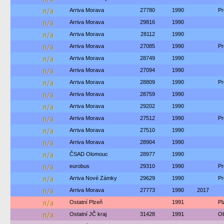
n/a
Arriva Morava
27780
1990
Pr
n/a
Arriva Morava
29816
1990
n/a
Arriva Morava
28112
1990
n/a
Arriva Morava
27085
1990
Pr
n/a
Arriva Morava
28749
1990
n/a
Arriva Morava
27094
1990
n/a
Arriva Morava
28809
1990
Pr
n/a
Arriva Morava
28759
1990
n/a
Arriva Morava
29202
1990
n/a
Arriva Morava
27512
1990
Pr
n/a
Arriva Morava
27510
1990
n/a
Arriva Morava
28904
1990
n/a
ČSAD Olomouc
28977
1990
n/a
eurobus
29310
1990
Pr
n/a
Arriva Nové Zámky
29629
1990
Pr
n/a
Arriva Morava
27773
1990
2017
n/a
Ostatní Plzeň
1991
Pl
n/a
Ostatní JČ kraj
31428
1991
Ob