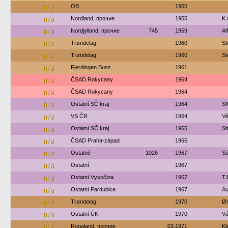
n/a
OB
1955
n/a
Nordland, прочие
1955
K.
n/a
Nordjylland, прочие
745
1959
Al
n/a
Trøndelag
1960
St
n/a
Trøndelag
1960
St
n/a
Fjerdingen Buss
1961
n/a
ČSAD Rokycany
1964
n/a
ČSAD Rokycany
1964
n/a
Ostatní SČ kraj
1964
SK
n/a
VS ČR
1964
Vě
n/a
Ostatní SČ kraj
1965
St
n/a
ČSAD Praha-západ
1965
n/a
Ostatné
1026
1967
Sú
n/a
Ostatní
1967
n/a
Ostatní Vysočina
1967
TJ
n/a
Ostatní Pardubice
1967
Au
n/a
Trøndelag
1970
Ør
n/a
Ostatní ÚK
1970
Vá
n/a
Rogaland, прочие
03.1971
Kl