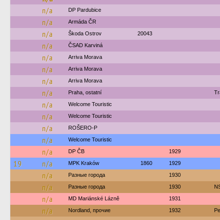
n/a
DP Pardubice
n/a
Armáda ČR
n/a
Škoda Ostrov
20043
n/a
ČSAD Karviná
n/a
Arriva Morava
n/a
Arriva Morava
n/a
Arriva Morava
n/a
Praha, ostatní
Tr
n/a
Welcome Touristic
n/a
Welcome Touristic
n/a
ROŠERO-P
n/a
Welcome Touristic
n/a
DP ČB
1929
19
n/a
MPK Kraków
1860
1929
n/a
Разные города
1930
n/a
Разные города
1930
N
n/a
MD Mariánské Lázně
1931
n/a
Nordland, прочие
1932
Pe