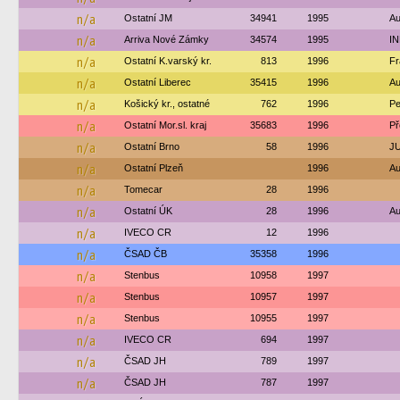
n/a
Ostatní JM
34941
1995
Au
n/a
Arriva Nové Zámky
34574
1995
IN
n/a
Ostatní K.varský kr.
813
1996
Fr
n/a
Ostatní Liberec
35415
1996
Au
n/a
Košický kr., ostatné
762
1996
Pe
n/a
Ostatní Mor.sl. kraj
35683
1996
Př
n/a
Ostatní Brno
58
1996
JU
n/a
Ostatní Plzeň
1996
Au
n/a
Tomecar
28
1996
n/a
Ostatní ÚK
28
1996
Au
n/a
IVECO CR
12
1996
n/a
ČSAD ČB
35358
1996
n/a
Stenbus
10958
1997
n/a
Stenbus
10957
1997
n/a
Stenbus
10955
1997
n/a
IVECO CR
694
1997
n/a
ČSAD JH
789
1997
n/a
ČSAD JH
787
1997