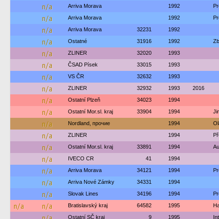
n/a
Arriva Morava
1992
Pr
n/a
Arriva Morava
1992
Pr
n/a
Arriva Morava
32231
1992
n/a
Ostatné
31916
1992
Zb
n/a
ZLINER
32020
1993
n/a
ČSAD Písek
33015
1993
n/a
VS ČR
32632
1993
n/a
ZLINER
32932
1993
2016
n/a
Ostatní Plzeň
34023
1994
n/a
Ostatní Mor.sl. kraj
33904
1994
Ji
n/a
Nordland, прочие
1994
Ol
n/a
ZLINER
1994
Př
n/a
Ostatní Mor.sl. kraj
33891
1994
Au
n/a
IVECO CR
41
1994
n/a
Arriva Morava
34121
1994
Pr
n/a
Arriva Nové Zámky
34331
1994
n/a
Slovak Lines
34196
1994
Pr
n/a
n/a
Bratislavský kraj
64582
1995
Ha
n/a
Ostatní SČ kraj
9
1995
In