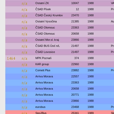
n/a
Ostatní ZK
10047
1988
VA
n/a
ČSAD Písek
12
1988
Pr
n/a
ČSAD Český Krumlov
23470
1988
n/a
Ostatní Vysočina
21385
1988
Au
n/a
ČSAD Olomouc
23363
1988
n/a
ČSAD Olomouc
20658
1988
n/a
Ostatní Mor.sl. kraj
23866
1988
n/a
ČSAD BUS Ústí n/L
21497
1988
Pr
n/a
ČSAD Lovosice
21497
1988
Pr
1464
n/a
MPK Poznań
374
1988
n/a
KAR group
22960
1988
n/a
Comett Plus
23882
1988
Pr
n/a
Arriva Morava
22557
1988
n/a
Arriva Morava
23363
1988
n/a
Arriva Morava
20658
1988
n/a
Arriva Morava
20771
1988
n/a
Arriva Morava
23866
1988
n/a
eurobus
23468
1988
Pr
n/a
SpoJBus
25341
1989
Sk