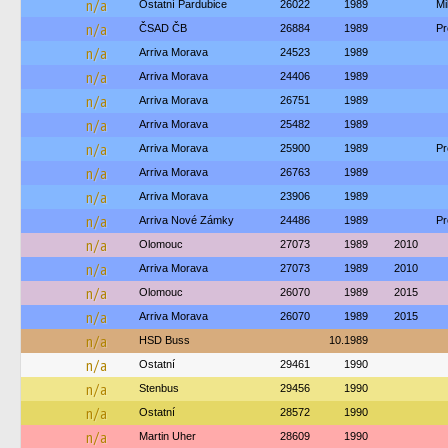
n/a
Ostatní Pardubice
26022
1989
M
n/a
ČSAD ČB
26884
1989
Pr
n/a
Arriva Morava
24523
1989
n/a
Arriva Morava
24406
1989
n/a
Arriva Morava
26751
1989
n/a
Arriva Morava
25482
1989
n/a
Arriva Morava
25900
1989
Pr
n/a
Arriva Morava
26763
1989
n/a
Arriva Morava
23906
1989
n/a
Arriva Nové Zámky
24486
1989
Pr
n/a
Olomouc
27073
1989
2010
n/a
Arriva Morava
27073
1989
2010
n/a
Olomouc
26070
1989
2015
n/a
Arriva Morava
26070
1989
2015
n/a
HSD Buss
10.1989
n/a
Ostatní
29461
1990
n/a
Stenbus
29456
1990
n/a
Ostatní
28572
1990
n/a
Martin Uher
28609
1990