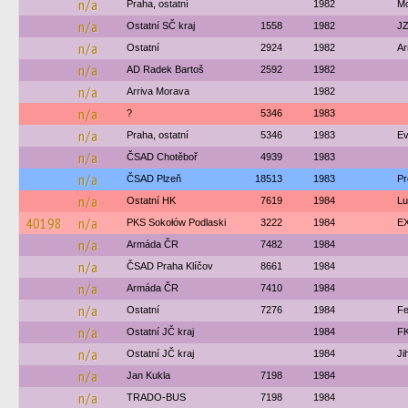
n/a
Praha, ostatní
1982
Mo
n/a
Ostatní SČ kraj
1558
1982
JZ
n/a
Ostatní
2924
1982
Ar
n/a
AD Radek Bartoš
2592
1982
n/a
Arriva Morava
1982
n/a
?
5346
1983
n/a
Praha, ostatní
5346
1983
Ev
n/a
ČSAD Chotěboř
4939
1983
n/a
ČSAD Plzeň
18513
1983
Pr
n/a
Ostatní HK
7619
1984
Lu
40198
n/a
PKS Sokołów Podlaski
3222
1984
EX
n/a
Armáda ČR
7482
1984
n/a
ČSAD Praha Klíčov
8661
1984
n/a
Armáda ČR
7410
1984
n/a
Ostatní
7276
1984
Fe
n/a
Ostatní JČ kraj
1984
FK
n/a
Ostatní JČ kraj
1984
Ji
n/a
Jan Kukla
7198
1984
n/a
TRADO-BUS
7198
1984