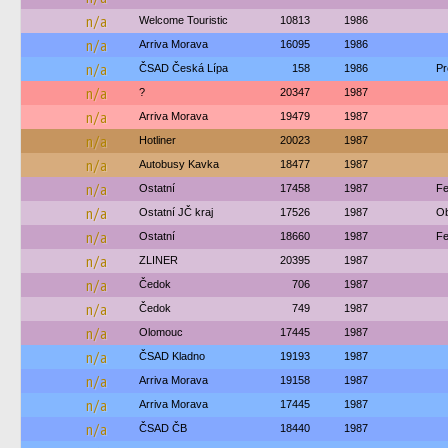
n/a
Welcome Touristic
10813
1986
n/a
Arriva Morava
16095
1986
n/a
ČSAD Česká Lípa
158
1986
Pr
n/a
?
20347
1987
n/a
Arriva Morava
19479
1987
n/a
Hotliner
20023
1987
n/a
Autobusy Kavka
18477
1987
n/a
Ostatní
17458
1987
Fe
n/a
Ostatní JČ kraj
17526
1987
Ob
n/a
Ostatní
18660
1987
Fe
n/a
ZLINER
20395
1987
n/a
Čedok
706
1987
n/a
Čedok
749
1987
n/a
Olomouc
17445
1987
n/a
ČSAD Kladno
19193
1987
n/a
Arriva Morava
19158
1987
n/a
Arriva Morava
17445
1987
n/a
ČSAD ČB
18440
1987