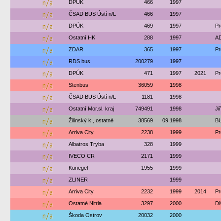
n/a
DPÚK
466
1997
n/a
ČSAD BUS Ústí n/L
466
1997
n/a
DPÚK
469
1997
Pr
n/a
Ostatní HK
288
1997
AD
n/a
ZDAR
365
1997
Pr
n/a
RDS bus
200279
1997
n/a
DPÚK
471
1997
2021
Pr
n/a
Stenbus
36059
1998
n/a
ČSAD BUS Ústí n/L
1181
1998
n/a
Ostatní Mor.sl. kraj
749491
1998
Ji
n/a
Žilinský k., ostatné
38569
09.1998
BU
n/a
Arriva City
2238
1999
Pr
n/a
Albatros Tryba
328
1999
n/a
IVECO CR
2171
1999
n/a
Kunegel
1955
1999
n/a
ZLINER
1999
n/a
Arriva City
2232
1999
2014
Pr
n/a
Ostatné Nitria
3297
2000
DM
n/a
Škoda Ostrov
20032
2000