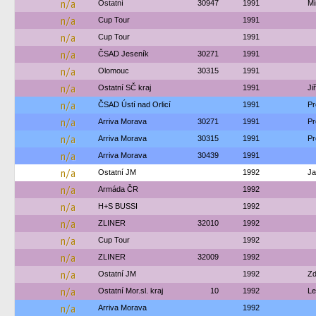
n/a
Ostatní
30947
1991
Mi
n/a
Cup Tour
1991
n/a
Cup Tour
1991
n/a
ČSAD Jeseník
30271
1991
n/a
Olomouc
30315
1991
n/a
Ostatní SČ kraj
1991
Ji
n/a
ČSAD Ústí nad Orlicí
1991
Pr
n/a
Arriva Morava
30271
1991
Pr
n/a
Arriva Morava
30315
1991
Pr
n/a
Arriva Morava
30439
1991
n/a
Ostatní JM
1992
Ja
n/a
Armáda ČR
1992
n/a
H+S BUSSI
1992
n/a
ZLINER
32010
1992
n/a
Cup Tour
1992
n/a
ZLINER
32009
1992
n/a
Ostatní JM
1992
Zd
n/a
Ostatní Mor.sl. kraj
10
1992
Le
n/a
Arriva Morava
1992