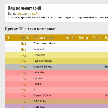
Ваш комментарий
Вы не
вошли на сайт
.
Комментарии могут оставлять только зарегистрированные пользов
Другие ТС с этим номером:
№
Гос.№
Предприятие
Зав.№
Постр.
Утил.
П
N/A
Электроавтобусы
N/a
New York‎‎‎‎‎‎‎
n/a
Historické
n/a
Разные города
n/a
Ostatné BB kraj
Ho
n/a
Leilandas
n/a
Прочие
n/a
Egged
n/a
?
n/a
Ostatní JČ kraj
St
n/a
OAD Kolín
n/a
RVK Köln