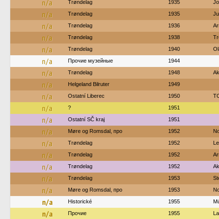
n/a
Trøndelag
1935
Jo
n/a
Trøndelag
1935
Ju
n/a
Trøndelag
1936
Ar
n/a
Trøndelag
1938
Tr
n/a
Trøndelag
1940
Ol
n/a
Прочие музейные
1944
n/a
Trøndelag
1948
Ak
n/a
Helgeland Bilruter
1949
n/a
Ostatní Liberec
1950
TO
n/a
?
1951
n/a
Ostatní SČ kraj
1951
n/a
Møre og Romsdal, про
1952
No
n/a
Trøndelag
1952
Le
n/a
Trøndelag
1952
Ar
n/a
Trøndelag
1952
Ak
n/a
Trøndelag
1953
St
n/a
Møre og Romsdal, про
1953
No
n/a
Historické
1955
M
n/a
Прочие
1955
La