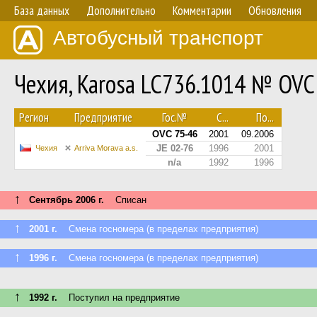
База данных
Дополнительно
Комментарии
Обновления
Автобусный транспорт
Чехия, Karosa LC736.1014 № OVC
Регион
Предприятие
Гос.№
С...
По...
OVC 75-46
2001
09.2006
JE 02-76
1996
2001
Чехия
Arriva Morava a.s.
n/a
1992
1996
↑
Сентябрь 2006 г.
Списан
↑
2001 г.
Смена госномера (в пределах предприятия)
↑
1996 г.
Смена госномера (в пределах предприятия)
↑
1992 г.
Поступил на предприятие