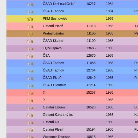
n/a
ČSAD Ústí nad Orlicí
10217
1984
n/a
ČSAD Tachov
1984
Pr
n/a
PKM Sosnowiec
1985
n/a
Ostatní Plzeň
12113
1985
TJ
n/a
Praha, ostatní
11100
1985
Pe
n/a
ČSAD Kladno
11100
1985
n/a
TQM Opava
13685
1985
n/a
ČSA
12670
1985
n/a
ČSAD Tachov
11088
1985
Pr
n/a
ČSAD Tachov
12764
1985
Pr
n/a
ČSAD Plzeň
12840
1985
Pr
n/a
ČSAD Olomouc
11214
1985
n/a
?
15257
1986
n/a
?
1986
n/a
Ostatní Liberec
16526
1986
Bu
n/a
Ostatní K.varský kr.
1986
Ka
n/a
Ostatní ÚK
1986
To
n/a
Ostatní Plzeň
15194
1986
Po
n/a
Welcome Touristic
10815
1986