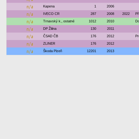
n/a
Kapena
1
2006
n/a
IVECO CR
287
2008
2022
Př
n/a
Trnavský k., ostatné
1012
2010
Do
n/a
DP Žilina
130
2011
n/a
ČSAD ČB
176
2012
Pr
n/a
ZLINER
176
2012
n/a
Škoda Plzeň
12201
2013