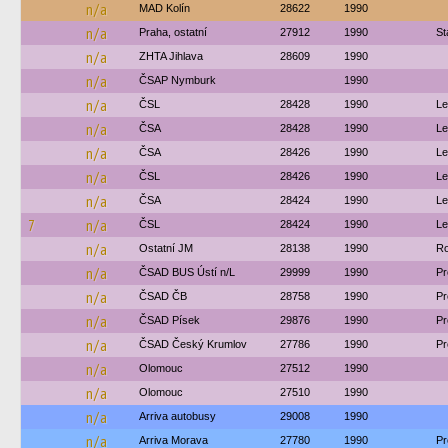
n/a
MAD Kolín
28622
1990
n/a
Praha, ostatní
27912
1990
St
n/a
ZHTA Jihlava
28609
1990
n/a
ČSAP Nymburk
1990
n/a
ČSL
28428
1990
Le
n/a
ČSA
28428
1990
Le
n/a
ČSA
28426
1990
Le
n/a
ČSL
28426
1990
Le
n/a
ČSA
28424
1990
Le
7
n/a
ČSL
28424
1990
Le
n/a
Ostatní JM
28138
1990
Ro
n/a
ČSAD BUS Ústí n/L
29999
1990
Pr
n/a
ČSAD ČB
28758
1990
Pr
n/a
ČSAD Písek
29876
1990
Pr
n/a
ČSAD Český Krumlov
27786
1990
Pr
n/a
Olomouc
27512
1990
n/a
Olomouc
27510
1990
n/a
Arriva autobusy
29008
1990
n/a
Arriva Morava
27780
1990
Pr