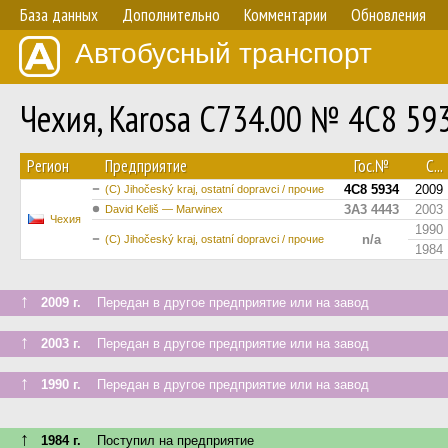
База данных
Дополнительно
Комментарии
Обновления
Автобусный транспорт
Чехия, Karosa C734.00 № 4C8 59
Регион
Предприятие
Гос.№
С...
4C8 5934
2009
(C) Jihočeský kraj, ostatní dopravci / прочие
3A3 4443
2003
David Keliš — Marwinex
Чехия
1990
n/a
(C) Jihočeský kraj, ostatní dopravci / прочие
1984
↑
2009 г.
Передан в другое предприятие или на завод
↑
2003 г.
Передан в другое предприятие или на завод
↑
1990 г.
Передан в другое предприятие или на завод
↑
1984 г.
Поступил на предприятие