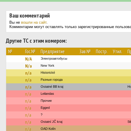
Ваш комментарий
Вы не
вошли на сайт
.
Комментарии могут оставлять только зарегистрированные пользов
Другие ТС с этим номером:
№
Гос.№
Предприятие
Зав.№
Постр.
Утил.
П
N/A
Электроавтобусы
N/a
New York‎‎‎‎‎‎‎
n/a
Historické
n/a
Разные города
n/a
Ostatné BB kraj
Ho
n/a
Leilandas
n/a
Прочие
n/a
Egged
n/a
?
n/a
Ostatní JČ kraj
St
n/a
OAD Kolín