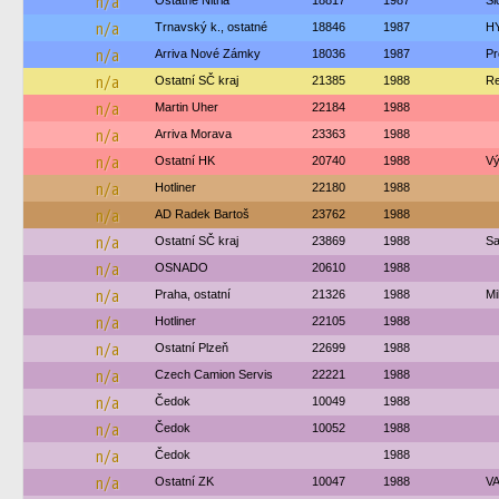
n/a
Ostatné Nitria
18817
1987
Sl
n/a
Trnavský k., ostatné
18846
1987
H
n/a
Arriva Nové Zámky
18036
1987
Pr
n/a
Ostatní SČ kraj
21385
1988
Re
n/a
Martin Uher
22184
1988
n/a
Arriva Morava
23363
1988
n/a
Ostatní HK
20740
1988
Vý
n/a
Hotliner
22180
1988
n/a
AD Radek Bartoš
23762
1988
n/a
Ostatní SČ kraj
23869
1988
Sa
n/a
OSNADO
20610
1988
n/a
Praha, ostatní
21326
1988
Mi
n/a
Hotliner
22105
1988
n/a
Ostatní Plzeň
22699
1988
n/a
Czech Camion Servis
22221
1988
n/a
Čedok
10049
1988
n/a
Čedok
10052
1988
n/a
Čedok
1988
n/a
Ostatní ZK
10047
1988
VA