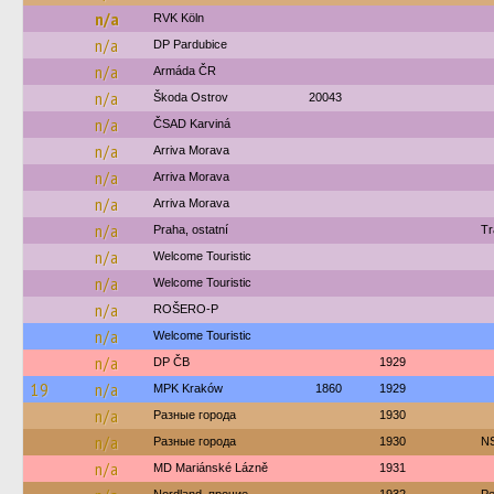
n/a
RVK Köln
n/a
DP Pardubice
n/a
Armáda ČR
n/a
Škoda Ostrov
20043
n/a
ČSAD Karviná
n/a
Arriva Morava
n/a
Arriva Morava
n/a
Arriva Morava
n/a
Praha, ostatní
Tr
n/a
Welcome Touristic
n/a
Welcome Touristic
n/a
ROŠERO-P
n/a
Welcome Touristic
n/a
DP ČB
1929
19
n/a
MPK Kraków
1860
1929
n/a
Разные города
1930
n/a
Разные города
1930
N
n/a
MD Mariánské Lázně
1931