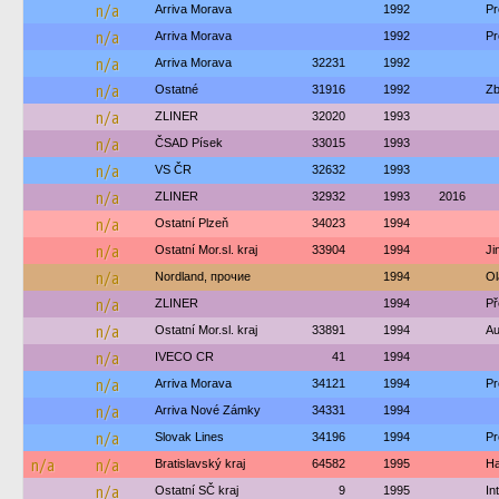
n/a
Arriva Morava
1992
Pr
n/a
Arriva Morava
1992
Pr
n/a
Arriva Morava
32231
1992
n/a
Ostatné
31916
1992
Zb
n/a
ZLINER
32020
1993
n/a
ČSAD Písek
33015
1993
n/a
VS ČR
32632
1993
n/a
ZLINER
32932
1993
2016
n/a
Ostatní Plzeň
34023
1994
n/a
Ostatní Mor.sl. kraj
33904
1994
Ji
n/a
Nordland, прочие
1994
Ol
n/a
ZLINER
1994
Př
n/a
Ostatní Mor.sl. kraj
33891
1994
Au
n/a
IVECO CR
41
1994
n/a
Arriva Morava
34121
1994
Pr
n/a
Arriva Nové Zámky
34331
1994
n/a
Slovak Lines
34196
1994
Pr
n/a
n/a
Bratislavský kraj
64582
1995
Ha
n/a
Ostatní SČ kraj
9
1995
In