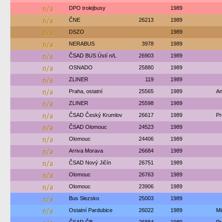
n/a
DPO trolejbusy
1989
n/a
ČNE
26213
1989
n/a
DSZO
1989
n/a
NERABUS
3978
1989
n/a
ČSAD BUS Ústí n/L
26903
1989
n/a
OSNADO
25880
1989
n/a
ZLINER
119
1989
n/a
Praha, ostatní
25565
1989
An
n/a
ZLINER
25598
1989
n/a
ČSAD Český Krumlov
26617
1989
Pr
n/a
ČSAD Olomouc
24523
1989
n/a
Olomouc
24406
1989
n/a
Arriva Morava
26684
1989
n/a
ČSAD Nový Jičín
26751
1989
n/a
Olomouc
26763
1989
n/a
Olomouc
23906
1989
n/a
Bus Slezsko
25003
1989
n/a
Ostatní Pardubice
26022
1989
M