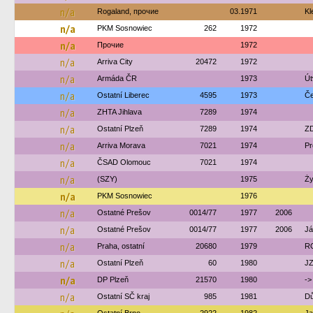
n/a
Rogaland, прочие
03.1971
Kl
n/a
PKM Sosnowiec
262
1972
n/a
Прочие
1972
n/a
Arriva City
20472
1972
n/a
Armáda ČR
1973
Út
n/a
Ostatní Liberec
4595
1973
Če
n/a
ZHTA Jihlava
7289
1974
n/a
Ostatní Plzeň
7289
1974
ZD
n/a
Arriva Morava
7021
1974
Pr
n/a
ČSAD Olomouc
7021
1974
n/a
(SZY)
1975
Ży
n/a
PKM Sosnowiec
1976
n/a
Ostatné Prešov
0014/77
1977
2006
n/a
Ostatné Prešov
0014/77
1977
2006
Já
n/a
Praha, ostatní
20680
1979
R
n/a
Ostatní Plzeň
60
1980
JZ
n/a
DP Plzeň
21570
1980
->
n/a
Ostatní SČ kraj
985
1981
Dů