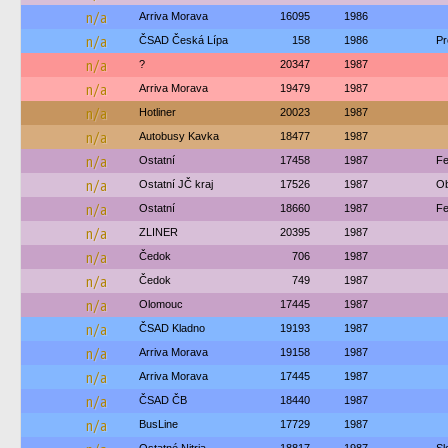
n/a
Arriva Morava
16095
1986
n/a
ČSAD Česká Lípa
158
1986
Pr
n/a
?
20347
1987
n/a
Arriva Morava
19479
1987
n/a
Hotliner
20023
1987
n/a
Autobusy Kavka
18477
1987
n/a
Ostatní
17458
1987
Fe
n/a
Ostatní JČ kraj
17526
1987
Ob
n/a
Ostatní
18660
1987
Fe
n/a
ZLINER
20395
1987
n/a
Čedok
706
1987
n/a
Čedok
749
1987
n/a
Olomouc
17445
1987
n/a
ČSAD Kladno
19193
1987
n/a
Arriva Morava
19158
1987
n/a
Arriva Morava
17445
1987
n/a
ČSAD ČB
18440
1987
n/a
BusLine
17729
1987