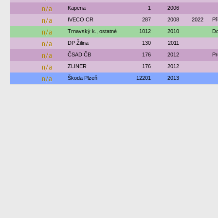
n/a
Kapena
1
2006
n/a
IVECO CR
287
2008
2022
Př
n/a
Trnavský k., ostatné
1012
2010
Do
n/a
DP Žilina
130
2011
n/a
ČSAD ČB
176
2012
Pr
n/a
ZLINER
176
2012
n/a
Škoda Plzeň
12201
2013