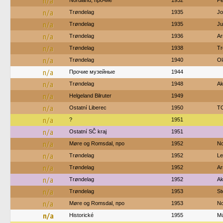
n/a
Nordland, прочие
1932
Pe
n/a
Trøndelag
1935
Jo
n/a
Trøndelag
1935
Ju
n/a
Trøndelag
1936
Ar
n/a
Trøndelag
1938
Tr
n/a
Trøndelag
1940
Ol
n/a
Прочие музейные
1944
n/a
Trøndelag
1948
Ak
n/a
Helgeland Bilruter
1949
n/a
Ostatní Liberec
1950
TO
n/a
?
1951
n/a
Ostatní SČ kraj
1951
n/a
Møre og Romsdal, про
1952
No
n/a
Trøndelag
1952
Le
n/a
Trøndelag
1952
Ar
n/a
Trøndelag
1952
Ak
n/a
Trøndelag
1953
St
n/a
Møre og Romsdal, про
1953
No
n/a
Historické
1955
M