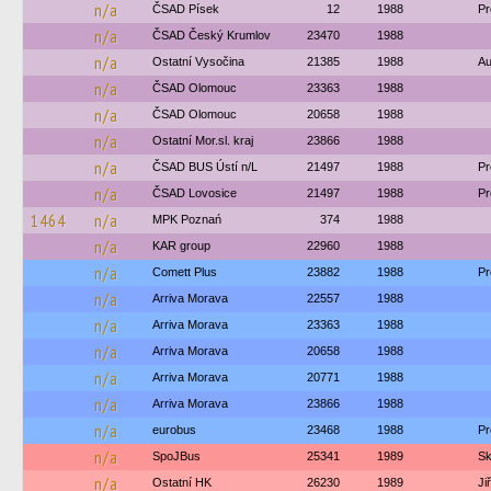
n/a
ČSAD Písek
12
1988
Pr
n/a
ČSAD Český Krumlov
23470
1988
n/a
Ostatní Vysočina
21385
1988
Au
n/a
ČSAD Olomouc
23363
1988
n/a
ČSAD Olomouc
20658
1988
n/a
Ostatní Mor.sl. kraj
23866
1988
n/a
ČSAD BUS Ústí n/L
21497
1988
Pr
n/a
ČSAD Lovosice
21497
1988
Pr
1464
n/a
MPK Poznań
374
1988
n/a
KAR group
22960
1988
n/a
Comett Plus
23882
1988
Pr
n/a
Arriva Morava
22557
1988
n/a
Arriva Morava
23363
1988
n/a
Arriva Morava
20658
1988
n/a
Arriva Morava
20771
1988
n/a
Arriva Morava
23866
1988
n/a
eurobus
23468
1988
Pr
n/a
SpoJBus
25341
1989
Sk
n/a
Ostatní HK
26230
1989
Ji