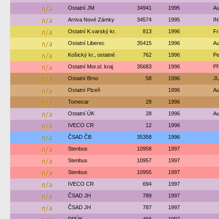
n/a
Ostatní JM
34941
1995
Au
n/a
Arriva Nové Zámky
34574
1995
IN
n/a
Ostatní K.varský kr.
813
1996
Fr
n/a
Ostatní Liberec
35415
1996
Au
n/a
Košický kr., ostatné
762
1996
Pe
n/a
Ostatní Mor.sl. kraj
35683
1996
Př
n/a
Ostatní Brno
58
1996
JU
n/a
Ostatní Plzeň
1996
Au
n/a
Tomecar
28
1996
n/a
Ostatní ÚK
28
1996
Au
n/a
IVECO CR
12
1996
n/a
ČSAD ČB
35358
1996
n/a
Stenbus
10958
1997
n/a
Stenbus
10957
1997
n/a
Stenbus
10955
1997
n/a
IVECO CR
694
1997
n/a
ČSAD JH
789
1997
n/a
ČSAD JH
787
1997