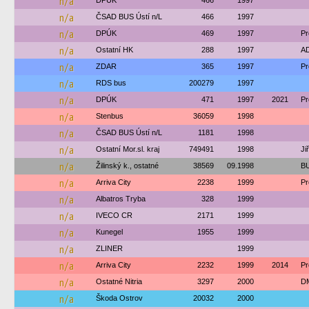
n/a
DPÚK
466
1997
n/a
ČSAD BUS Ústí n/L
466
1997
n/a
DPÚK
469
1997
Pr
n/a
Ostatní HK
288
1997
AD
n/a
ZDAR
365
1997
Pr
n/a
RDS bus
200279
1997
n/a
DPÚK
471
1997
2021
Pr
n/a
Stenbus
36059
1998
n/a
ČSAD BUS Ústí n/L
1181
1998
n/a
Ostatní Mor.sl. kraj
749491
1998
Ji
n/a
Žilinský k., ostatné
38569
09.1998
BU
n/a
Arriva City
2238
1999
Pr
n/a
Albatros Tryba
328
1999
n/a
IVECO CR
2171
1999
n/a
Kunegel
1955
1999
n/a
ZLINER
1999
n/a
Arriva City
2232
1999
2014
Pr
n/a
Ostatné Nitria
3297
2000
DM
n/a
Škoda Ostrov
20032
2000