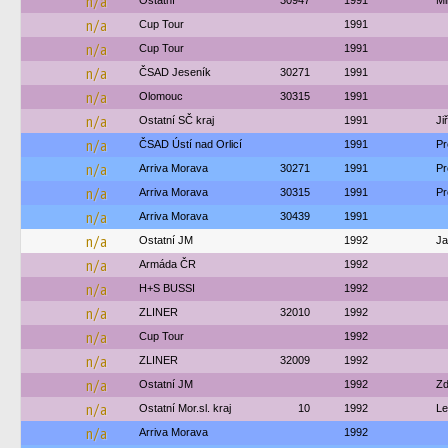
n/a
Ostatní
30947
1991
Mi
n/a
Cup Tour
1991
n/a
Cup Tour
1991
n/a
ČSAD Jeseník
30271
1991
n/a
Olomouc
30315
1991
n/a
Ostatní SČ kraj
1991
Ji
n/a
ČSAD Ústí nad Orlicí
1991
Pr
n/a
Arriva Morava
30271
1991
Pr
n/a
Arriva Morava
30315
1991
Pr
n/a
Arriva Morava
30439
1991
n/a
Ostatní JM
1992
Ja
n/a
Armáda ČR
1992
n/a
H+S BUSSI
1992
n/a
ZLINER
32010
1992
n/a
Cup Tour
1992
n/a
ZLINER
32009
1992
n/a
Ostatní JM
1992
Zd
n/a
Ostatní Mor.sl. kraj
10
1992
Le
n/a
Arriva Morava
1992