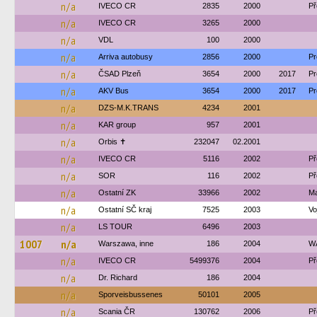
n/a
IVECO CR
2835
2000
Př
n/a
IVECO CR
3265
2000
n/a
VDL
100
2000
n/a
Arriva autobusy
2856
2000
Pr
n/a
ČSAD Plzeň
3654
2000
2017
Pr
n/a
AKV Bus
3654
2000
2017
Pr
n/a
DZS-M.K.TRANS
4234
2001
n/a
KAR group
957
2001
n/a
Orbis ✝
232047
02.2001
n/a
IVECO CR
5116
2002
Př
n/a
SOR
116
2002
Př
n/a
Ostatní ZK
33966
2002
Ma
n/a
Ostatní SČ kraj
7525
2003
Vo
n/a
LS TOUR
6496
2003
1007
n/a
Warszawa, inne
186
2004
W
n/a
IVECO CR
5499376
2004
Př
n/a
Dr. Richard
186
2004
n/a
Sporveisbussenes
50101
2005
n/a
Scania ČR
130762
2006
Př