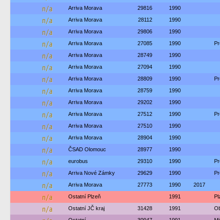
n/a
Arriva Morava
29816
1990
n/a
Arriva Morava
28112
1990
n/a
Arriva Morava
29806
1990
n/a
Arriva Morava
27085
1990
Pr
n/a
Arriva Morava
28749
1990
n/a
Arriva Morava
27094
1990
n/a
Arriva Morava
28809
1990
Pr
n/a
Arriva Morava
28759
1990
n/a
Arriva Morava
29202
1990
n/a
Arriva Morava
27512
1990
Pr
n/a
Arriva Morava
27510
1990
n/a
Arriva Morava
28904
1990
n/a
ČSAD Olomouc
28977
1990
n/a
eurobus
29310
1990
Pr
n/a
Arriva Nové Zámky
29629
1990
Pr
n/a
Arriva Morava
27773
1990
2017
n/a
Ostatní Plzeň
1991
Pl
n/a
Ostatní JČ kraj
31428
1991
Ob