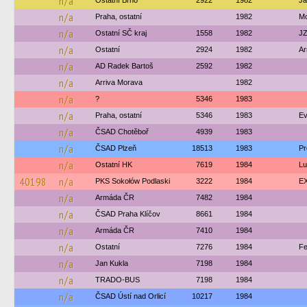
n/a
Ostatní Brno
2922
1982
Ja
n/a
Praha, ostatní
1982
Mo
n/a
Ostatní SČ kraj
1558
1982
JZ
n/a
Ostatní
2924
1982
Ar
n/a
AD Radek Bartoš
2592
1982
n/a
Arriva Morava
1982
n/a
?
5346
1983
n/a
Praha, ostatní
5346
1983
Ev
n/a
ČSAD Chotěboř
4939
1983
n/a
ČSAD Plzeň
18513
1983
Pr
n/a
Ostatní HK
7619
1984
Lu
40198
n/a
PKS Sokołów Podlaski
3222
1984
EX
n/a
Armáda ČR
7482
1984
n/a
ČSAD Praha Klíčov
8661
1984
n/a
Armáda ČR
7410
1984
n/a
Ostatní
7276
1984
Fe
n/a
Jan Kukla
7198
1984
n/a
TRADO-BUS
7198
1984
n/a
ČSAD Ústí nad Orlicí
10217
1984