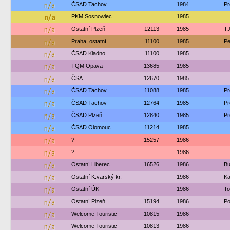
n/a
ČSAD Tachov
1984
Pr
n/a
PKM Sosnowiec
1985
n/a
Ostatní Plzeň
12113
1985
TJ
n/a
Praha, ostatní
11100
1985
Pe
n/a
ČSAD Kladno
11100
1985
n/a
TQM Opava
13685
1985
n/a
ČSA
12670
1985
n/a
ČSAD Tachov
11088
1985
Pr
n/a
ČSAD Tachov
12764
1985
Pr
n/a
ČSAD Plzeň
12840
1985
Pr
n/a
ČSAD Olomouc
11214
1985
n/a
?
15257
1986
n/a
?
1986
n/a
Ostatní Liberec
16526
1986
Bu
n/a
Ostatní K.varský kr.
1986
Ka
n/a
Ostatní ÚK
1986
To
n/a
Ostatní Plzeň
15194
1986
Po
n/a
Welcome Touristic
10815
1986
n/a
Welcome Touristic
10813
1986