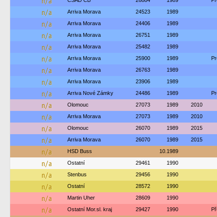
n/a
ČSAD ČB
26884
1989
Pr
n/a
Arriva Morava
24523
1989
n/a
Arriva Morava
24406
1989
n/a
Arriva Morava
26751
1989
n/a
Arriva Morava
25482
1989
n/a
Arriva Morava
25900
1989
Pr
n/a
Arriva Morava
26763
1989
n/a
Arriva Morava
23906
1989
n/a
Arriva Nové Zámky
24486
1989
Pr
n/a
Olomouc
27073
1989
2010
n/a
Arriva Morava
27073
1989
2010
n/a
Olomouc
26070
1989
2015
n/a
Arriva Morava
26070
1989
2015
n/a
HSD Buss
10.1989
n/a
Ostatní
29461
1990
n/a
Stenbus
29456
1990
n/a
Ostatní
28572
1990
n/a
Martin Uher
28609
1990
n/a
Ostatní Mor.sl. kraj
29427
1990
Př