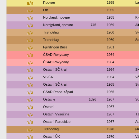
n/a
Прочие
1955
La
n/a
OB
1955
n/a
Nordland, прочие
1955
K.
n/a
Nordjylland, прочие
745
1959
Al
n/a
Trøndelag
1960
St
n/a
Trøndelag
1960
St
n/a
Fjerdingen Buss
1961
n/a
ČSAD Rokycany
1964
n/a
ČSAD Rokycany
1964
n/a
Ostatní SČ kraj
1964
SK
n/a
VS ČR
1964
Vě
n/a
Ostatní SČ kraj
1965
St
n/a
ČSAD Praha-západ
1965
n/a
Ostatné
1026
1967
Sú
n/a
Ostatní
1967
n/a
Ostatní Vysočina
1967
TJ
n/a
Ostatní Pardubice
1967
Au
n/a
Trøndelag
1970
Ør
n/a
Ostatní ÚK
1970
Vá