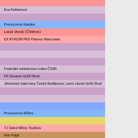
Eva Kuthanová
Provozovna Sokolov
Lukáš Veselý (Číštěves)
EX #T40198 PKS Polonus Warszawa
Federální ministerstvo vnitra ČSSR
FK Dynamo Vyšší Brod
Jihočeské státní lesy České Budějovice, Lesní závod Vyšší Brod
Provozovna Stříbro
TJ Sokol Město Touškov
Petr Pulpit