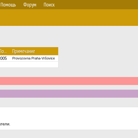
Помощь
Форум
Поиск
По...
Примечание
2005
Provozovna Praha-Vršovice
атели.