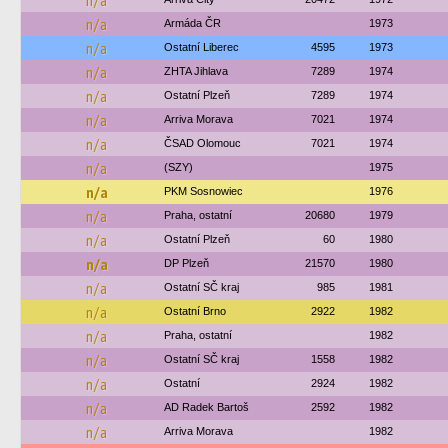
n/a
n/a
Armáda ČR
1973
n/a
Ostatní Liberec
4595
1973
n/a
ZHTA Jihlava
7289
1974
n/a
Ostatní Plzeň
7289
1974
n/a
Arriva Morava
7021
1974
n/a
ČSAD Olomouc
7021
1974
n/a
(SZY)
1975
n/a
PKM Sosnowiec
1976
n/a
Praha, ostatní
20680
1979
n/a
Ostatní Plzeň
60
1980
n/a
DP Plzeň
21570
1980
n/a
Ostatní SČ kraj
985
1981
n/a
Ostatní Brno
2922
1982
n/a
Praha, ostatní
1982
n/a
Ostatní SČ kraj
1558
1982
n/a
Ostatní
2924
1982
n/a
AD Radek Bartoš
2592
1982
n/a
Arriva Morava
1982