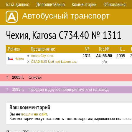
База данных
Дополнительно
Комментарии
Обновления
Автобусный транспорт
Чехия, Karosa C734.40 № 1311
Регион
Предприятие
№
Гос.№
С...
1311
AU 56-50
1995
Arriva City s.r.o.
Чехия
n/a
ČSAD BUS Ústí nad Labem a.s.
↑
2005 г.
Списан
↑
1995 г.
Передан в другое предприятие или на завод
Ваш комментарий
Вы не
вошли на сайт
.
Комментарии могут оставлять только зарегистрированные пользов