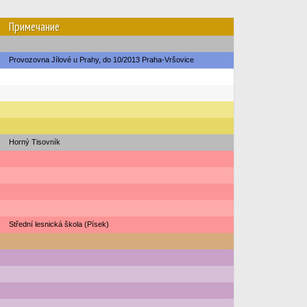
Примечание
Provozovna Jílové u Prahy, do 10/2013 Praha-Vršovice
Horný Tisovník
Střední lesnická škola (Písek)