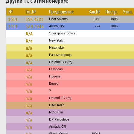
Другие ТС с этим номером:
№
Гос.№
Предприятие
Зав.№
Постр.
Утил.
1311
3SK 4283
Libor Valenta
1056
1998
1311
5A9 7944
Arriva City
724
2006
N/A
Электроавтобусы
N/a
New York‎‎‎‎‎‎‎
n/a
Historické
n/a
Разные города
n/a
Ostatné BB kraj
n/a
Leilandas
n/a
Прочие
n/a
Egged
n/a
?
n/a
Ostatní JČ kraj
n/a
OAD Kolín
n/a
RVK Köln
n/a
DP Pardubice
n/a
Armáda ČR
Škoda Ostrov
20043