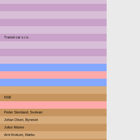
Transit car s.r.o.
NSB
Peder Stemland, Svolvær
Johan Olsen, Byneset
Julius Maske
Arnt Krokum, Klæbu