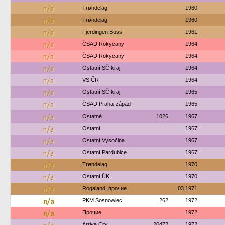
n/a
Trøndelag
1960
n/a
Trøndelag
1960
n/a
Fjerdingen Buss
1961
n/a
ČSAD Rokycany
1964
n/a
ČSAD Rokycany
1964
n/a
Ostatní SČ kraj
1964
n/a
VS ČR
1964
n/a
Ostatní SČ kraj
1965
n/a
ČSAD Praha-západ
1965
n/a
Ostatné
1026
1967
n/a
Ostatní
1967
n/a
Ostatní Vysočina
1967
n/a
Ostatní Pardubice
1967
n/a
Trøndelag
1970
n/a
Ostatní ÚK
1970
n/a
Rogaland, прочие
03.1971
n/a
PKM Sosnowiec
262
1972
n/a
Прочие
1972
Arriva City
20472
1972