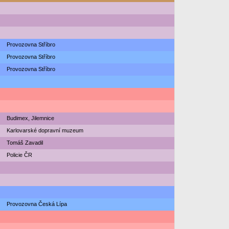
Provozovna Stříbro
Provozovna Stříbro
Provozovna Stříbro
Budimex, Jilemnice
Karlovarské dopravní muzeum
Tomáš Zavadil
Policie ČR
Provozovna Česká Lípa