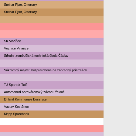
Steinar Fjær, Ottersøy
Steinar Fjær, Ottersøy
SK Vinařice
Věznice Vinařice
Střední zemědělská technická škola Čáslav
Súkromný majiteľ, bol prerobené na záhradný prístrešok
TJ Spartak Telč
Automobilní opravárenský závod Přelouč
Ørland Kommunale Bussruter
Václav Kostěnec
Klepp Sparebank