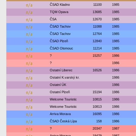
n/a
ČSAD Kladno
11100
1985
n/a
TQM Opava
13685
1985
n/a
ČSA
12670
1985
n/a
ČSAD Tachov
11088
1985
n/a
ČSAD Tachov
12764
1985
n/a
ČSAD Plzeň
12840
1985
n/a
ČSAD Olomouc
11214
1985
n/a
?
15257
1986
n/a
?
1986
n/a
Ostatní Liberec
16526
1986
n/a
Ostatní K.varský kr.
1986
n/a
Ostatní ÚK
1986
n/a
Ostatní Plzeň
15194
1986
n/a
Welcome Touristic
10815
1986
n/a
Welcome Touristic
10813
1986
n/a
Arriva Morava
16095
1986
n/a
ČSAD Česká Lípa
158
1986
n/a
?
20347
1987
Arriva Morava
19479
1987