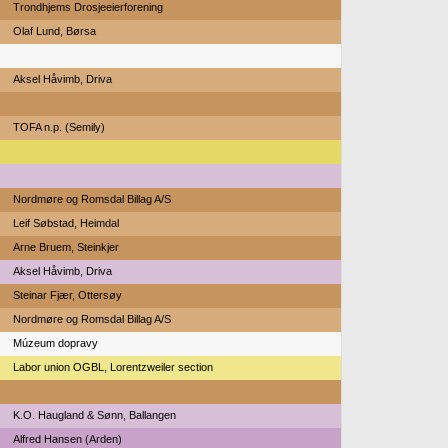
Trondhjems Drosjeeierforening
Olaf Lund, Børsa
Aksel Håvimb, Driva
TOFA n.p. (Semily)
Nordmøre og Romsdal Billag A/S
Leif Søbstad, Heimdal
Arne Bruem, Steinkjer
Aksel Håvimb, Driva
Steinar Fjær, Ottersøy
Nordmøre og Romsdal Billag A/S
Múzeum dopravy
Labor union OGBL, Lorentzweiler section
K.O. Haugland & Sønn, Ballangen
Alfred Hansen (Arden)