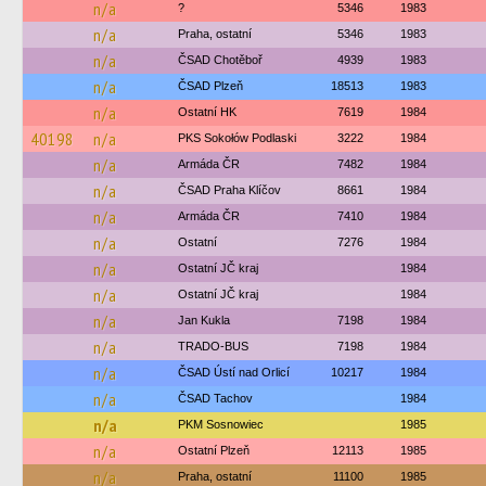
n/a
?
5346
1983
n/a
Praha, ostatní
5346
1983
n/a
ČSAD Chotěboř
4939
1983
n/a
ČSAD Plzeň
18513
1983
n/a
Ostatní HK
7619
1984
40198
n/a
PKS Sokołów Podlaski
3222
1984
n/a
Armáda ČR
7482
1984
n/a
ČSAD Praha Klíčov
8661
1984
n/a
Armáda ČR
7410
1984
n/a
Ostatní
7276
1984
n/a
Ostatní JČ kraj
1984
n/a
Ostatní JČ kraj
1984
n/a
Jan Kukla
7198
1984
n/a
TRADO-BUS
7198
1984
n/a
ČSAD Ústí nad Orlicí
10217
1984
n/a
ČSAD Tachov
1984
n/a
PKM Sosnowiec
1985
n/a
Ostatní Plzeň
12113
1985
n/a
Praha, ostatní
11100
1985