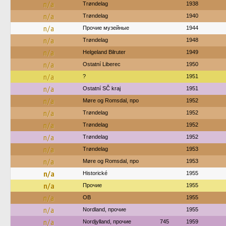
n/a
Trøndelag
1938
n/a
Trøndelag
1940
n/a
Прочие музейные
1944
n/a
Trøndelag
1948
n/a
Helgeland Bilruter
1949
n/a
Ostatní Liberec
1950
n/a
?
1951
n/a
Ostatní SČ kraj
1951
n/a
Møre og Romsdal, про
1952
n/a
Trøndelag
1952
n/a
Trøndelag
1952
n/a
Trøndelag
1952
n/a
Trøndelag
1953
n/a
Møre og Romsdal, про
1953
n/a
Historické
1955
n/a
Прочие
1955
n/a
OB
1955
n/a
Nordland, прочие
1955
n/a
Nordjylland, прочие
745
1959