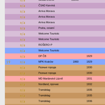
n/a
n/a
ČSAD Karviná
n/a
Arriva Morava
n/a
Arriva Morava
n/a
Arriva Morava
n/a
Praha, ostatní
n/a
Welcome Touristic
n/a
Welcome Touristic
n/a
ROŠERO-P
n/a
Welcome Touristic
n/a
DP ČB
1929
19
n/a
MPK Kraków
1860
1929
n/a
Разные города
1930
n/a
Разные города
1930
n/a
MD Mariánské Lázně
1931
n/a
Nordland, прочие
1932
n/a
Trøndelag
1935
n/a
Trøndelag
1935
n/a
Trøndelag
1936