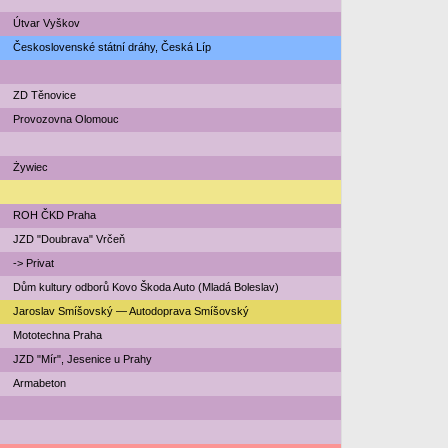
Útvar Vyškov
Československé státní dráhy, Česká Líp
ZD Těnovice
Provozovna Olomouc
Żywiec
ROH ČKD Praha
JZD "Doubrava" Vrčeň
-> Privat
Dům kultury odborů Kovo Škoda Auto (Mladá Boleslav)
Jaroslav Smíšovský — Autodoprava Smíšovský
Mototechna Praha
JZD "Mír", Jesenice u Prahy
Armabeton