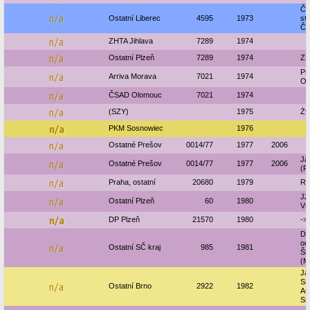
Če
n/a
Ostatní Liberec
4595
1973
stá
Če
n/a
ZHTA Jihlava
7289
1974
n/a
Ostatní Plzeň
7289
1974
ZD
Pr
n/a
Arriva Morava
7021
1974
Ol
n/a
ČSAD Olomouc
7021
1974
n/a
(SZY)
1975
Ży
n/a
PKM Sosnowiec
1976
n/a
Ostatné Prešov
0014/77
1977
2006
Já
n/a
Ostatné Prešov
0014/77
1977
2006
(F
n/a
Praha, ostatní
20680
1979
RO
JZ
n/a
Ostatní Plzeň
60
1980
Vr
n/a
DP Plzeň
21570
1980
-> 
Dů
od
n/a
Ostatní SČ kraj
985
1981
Šk
(M
Ja
Sm
n/a
Ostatní Brno
2922
1982
Au
Sm