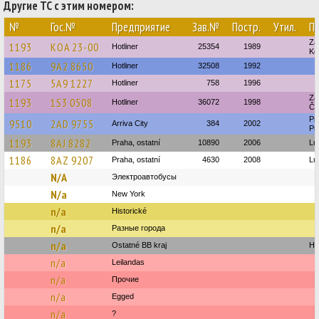
Другие ТС с этим номером:
№
Гос.№
Предприятие
Зав.№
Постр.
Утил.
П
Za
1193
KOA 23-00
Hotliner
25354
1989
Ko
1186
9A2 8650
Hotliner
32508
1992
1175
5A9 1227
Hotliner
758
1996
Za
1193
1S3 0508
Hotliner
36072
1998
ČS
Pr
9510
2AD 9755
Arriva City
384
2002
Pr
1193
8AJ 8282
Praha, ostatní
10890
2006
Lu
1186
8AZ 9207
Praha, ostatní
4630
2008
Lu
N/A
Электроавтобусы
N/a
New York‎‎‎‎‎‎‎
n/a
Historické
n/a
Разные города
n/a
Ostatné BB kraj
Ho
n/a
Leilandas
n/a
Прочие
n/a
Egged
n/a
?