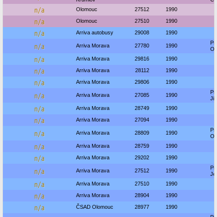
n/a
Olomouc
27512
1990
n/a
Olomouc
27510
1990
n/a
Arriva autobusy
29008
1990
Pr
n/a
Arriva Morava
27780
1990
Os
n/a
Arriva Morava
29816
1990
n/a
Arriva Morava
28112
1990
n/a
Arriva Morava
29806
1990
Pr
n/a
Arriva Morava
27085
1990
Jič
n/a
Arriva Morava
28749
1990
n/a
Arriva Morava
27094
1990
Pr
n/a
Arriva Morava
28809
1990
Os
n/a
Arriva Morava
28759
1990
n/a
Arriva Morava
29202
1990
Pr
n/a
Arriva Morava
27512
1990
Je
n/a
Arriva Morava
27510
1990
n/a
Arriva Morava
28904
1990
n/a
ČSAD Olomouc
28977
1990
Pr