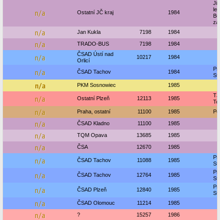
Ji
le
n/a
Ostatní JČ kraj
1984
Bu
zá
n/a
Jan Kukla
7198
1984
n/a
TRADO-BUS
7198
1984
ČSAD Ústí nad
n/a
10217
1984
Orlicí
Pr
n/a
ČSAD Tachov
1984
St
n/a
PKM Sosnowiec
1985
TJ
n/a
Ostatní Plzeň
12113
1985
To
n/a
Praha, ostatní
11100
1985
Pet
n/a
ČSAD Kladno
11100
1985
n/a
TQM Opava
13685
1985
n/a
ČSA
12670
1985
Pr
n/a
ČSAD Tachov
11088
1985
St
Pr
n/a
ČSAD Tachov
12764
1985
St
Pr
n/a
ČSAD Plzeň
12840
1985
St
n/a
ČSAD Olomouc
11214
1985
n/a
?
15257
1986