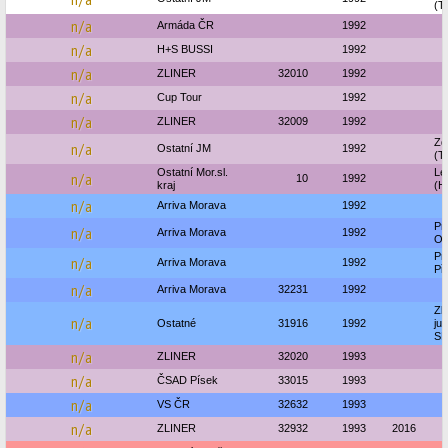
(Te
n/a
Armáda ČR
1992
n/a
H+S BUSSI
1992
n/a
ZLINER
32010
1992
n/a
Cup Tour
1992
n/a
ZLINER
32009
1992
Zd
n/a
Ostatní JM
1992
(T
Ostatní Mor.sl.
Le
n/a
10
1992
kraj
(H
n/a
Arriva Morava
1992
Pr
n/a
Arriva Morava
1992
Ol
Pr
n/a
Arriva Morava
1992
Př
n/a
Arriva Morava
32231
1992
Zb
n/a
Ostatné
31916
1992
jus
S
n/a
ZLINER
32020
1993
n/a
ČSAD Písek
33015
1993
n/a
VS ČR
32632
1993
n/a
ZLINER
32932
1993
2016