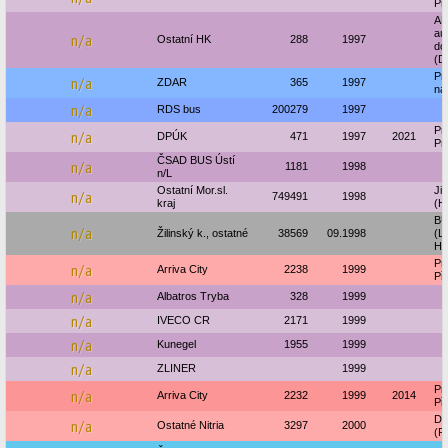
Pr
AD
au
n/a
Ostatní HK
288
1997
do
(D
Pr
n/a
ZDAR
365
1997
na
n/a
RDS bus
200279
1997
Pr
n/a
DPÚK
471
1997
2021
Pr
ČSAD BUS Ústí
n/a
1181
1998
n/L
Ostatní Mor.sl.
Ji
n/a
749491
1998
kraj
(H
BU
n/a
Žilinský k., ostatné
38569
09.1998
(L
Hr
Pr
n/a
Arriva City
2238
1999
Př
n/a
Albatros Tryba
328
1999
n/a
IVECO CR
2171
1999
n/a
Kunegel
1955
1999
n/a
ZLINER
1999
Pr
n/a
Arriva City
2232
1999
2014
Př
DM
n/a
Ostatné Nitria
3297
2000
(P