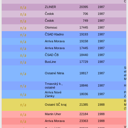
Č
n/a
ZLINER
20395
1987
n/a
Čedok
706
1987
n/a
Čedok
749
1987
n/a
Olomouc
17445
1987
n/a
ČSAD Kladno
19193
1987
n/a
Arriva Morava
19158
1987
n/a
Arriva Morava
17445
1987
n/a
ČSAD ČB
18440
1987
n/a
BusLine
17729
1987
Sl
el
n/a
Ostatné Nitria
18817
1987
el
Mo
Trnavský k.,
n/a
18846
1987
H
ostatné
Arriva Nové
Pr
n/a
18036
1987
Zámky
Zá
Re
n/a
Ostatní SČ kraj
21385
1988
Mu
(S
n/a
Martin Uher
22184
1988
n/a
Arriva Morava
23363
1988
Vý