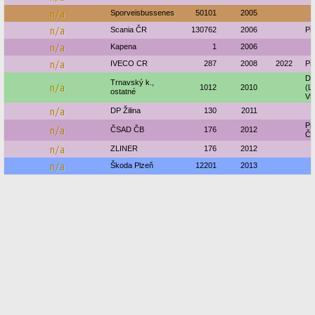
n/a
Sporveisbussenes
50101
2005
n/a
Scania ČR
130762
2006
Př
n/a
Kapena
1
2006
n/a
IVECO CR
287
2008
2022
Př
Do
Trnavský k.,
n/a
1012
2010
(L
ostatné
Vt
n/a
DP Žilina
130
2011
Pr
n/a
ČSAD ČB
176
2012
Če
n/a
ZLINER
176
2012
n/a
Škoda Plzeň
12201
2013