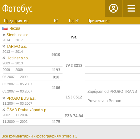
Фотобус
Предприятие
№
Гос.№
Примечание
Чехия
Stenbus s.r.o.
n/a
2014 — 2017
TARIVO a.s.
2013 — 2014
9510
Hotliner s.r.o.
2009 — 2013
7A2 3313
2009 — 2009
1193
05.2007 — 2009
010
03.2007 — 05.2007
1186
03.2007 — 03.2007
Zapůjčen od PROBO TRANS
1S3 0512
PROBO BUS a.s.
Provozovna Beroun
11.2004 — 03.2007
ČSAD Praha-západ s.p.
2002 — 11.2004
PZA 74-84
11.2000 — 2002
1175
Все комментарии к фотографиям этого ТС