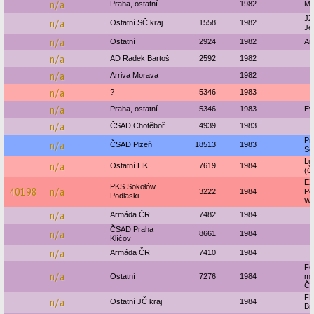
n/a
Praha, ostatní
1982
Mo
JZ
n/a
Ostatní SČ kraj
1558
1982
Je
n/a
Ostatní
2924
1982
Ar
n/a
AD Radek Bartoš
2592
1982
n/a
Arriva Morava
1982
n/a
?
5346
1983
n/a
Praha, ostatní
5346
1983
Ev
n/a
ČSAD Chotěboř
4939
1983
Pr
n/a
ČSAD Plzeň
18513
1983
So
Lu
n/a
Ostatní HK
7619
1984
(Č
EX
PKS Sokołów
40198
n/a
3222
1984
Po
Podlaski
Wa
n/a
Armáda ČR
7482
1984
ČSAD Praha
n/a
8661
1984
Klíčov
n/a
Armáda ČR
7410
1984
Fe
n/a
Ostatní
7276
1984
mi
Č
FK
n/a
Ostatní JČ kraj
1984
Br