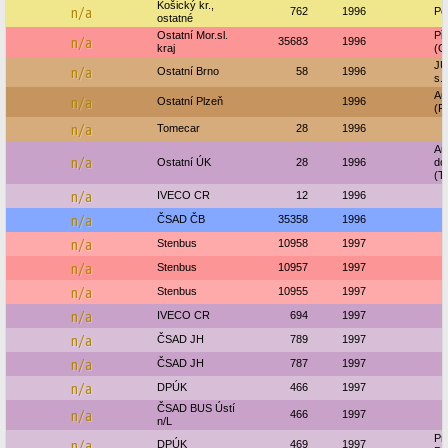
Košický kr.,
n/a
762
1996
Pe
ostatné
Ostatní Mor.sl.
Př
n/a
35683
1996
kraj
(O
J
n/a
Ostatní Brno
58
1996
s.r
Au
n/a
Ostatní Plzeň
1996
(P
n/a
Tomecar
28
1996
Au
n/a
Ostatní ÚK
28
1996
dop
(Te
n/a
IVECO CR
12
1996
n/a
ČSAD ČB
35358
1996
n/a
Stenbus
10958
1997
n/a
Stenbus
10957
1997
n/a
Stenbus
10955
1997
n/a
IVECO CR
694
1997
n/a
ČSAD JH
789
1997
n/a
ČSAD JH
787
1997
n/a
DPÚK
466
1997
ČSAD BUS Ústí
n/a
466
1997
n/L
Pr
n/a
DPÚK
469
1997