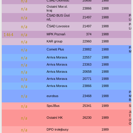
n/a
ČSAD Olomouc
20658
1988
Ostatní Mor.sl.
n/a
23866
1988
kraj
ČSAD BUS Ústí
Pr
n/a
21497
1988
n/L
Li
Pr
n/a
ČSAD Lovosice
21497
1988
Li
1464
n/a
MPK Poznań
374
1988
n/a
KAR group
22960
1988
Pr
n/a
Comett Plus
23882
1988
Ml
n/a
Arriva Morava
22557
1988
n/a
Arriva Morava
23363
1988
n/a
Arriva Morava
20658
1988
n/a
Arriva Morava
20771
1988
n/a
Arriva Morava
23866
1988
Pr
n/a
eurobus
23468
1988
Mo
Bo
n/a
SpoJBus
25341
1989
Sk
Ji
T
n/a
Ostatní HK
26230
1989
(A
Orl
n/a
DPO trolejbusy
1989