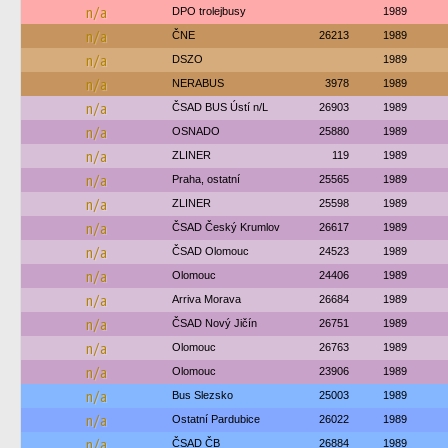
n/a
DPO trolejbusy
1989
n/a
ČNE
26213
1989
n/a
DSZO
1989
n/a
NERABUS
3978
1989
n/a
ČSAD BUS Ústí n/L
26903
1989
n/a
OSNADO
25880
1989
n/a
ZLINER
119
1989
n/a
Praha, ostatní
25565
1989
n/a
ZLINER
25598
1989
n/a
ČSAD Český Krumlov
26617
1989
n/a
ČSAD Olomouc
24523
1989
n/a
Olomouc
24406
1989
n/a
Arriva Morava
26684
1989
n/a
ČSAD Nový Jičín
26751
1989
n/a
Olomouc
26763
1989
n/a
Olomouc
23906
1989
n/a
Bus Slezsko
25003
1989
n/a
Ostatní Pardubice
26022
1989
n/a
ČSAD ČB
26884
1989