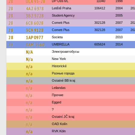
28
ULA 93-28
DP Ústi n/L
11040
1998
28
4A2 6978
Letiště Praha
106412
2004
20
28
3B2 5728
Student Agency
2005
28
6C8 6028
Comett Plus
302128
2007
20
28
3C9 9128
Comett Plus
302128
2007
20
28
1AP 0977
Societa
2010
28
8AM 3560
UMBRELLA
605624
2014
N/A
Электроавтобусы
N/a
New York‎‎‎‎‎‎‎
n/a
Historické
n/a
Разные города
n/a
Ostatné BB kraj
n/a
Leilandas
n/a
Прочие
n/a
Egged
n/a
?
n/a
Ostatní JČ kraj
n/a
OAD Kolín
n/a
RVK Köln