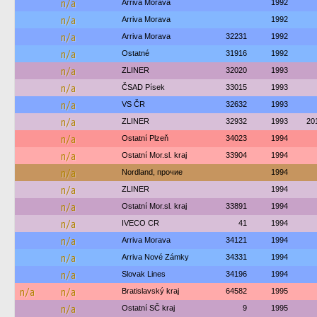
n/a
Arriva Morava
1992
n/a
Arriva Morava
1992
n/a
Arriva Morava
32231
1992
n/a
Ostatné
31916
1992
n/a
ZLINER
32020
1993
n/a
ČSAD Písek
33015
1993
n/a
VS ČR
32632
1993
n/a
ZLINER
32932
1993
20
n/a
Ostatní Plzeň
34023
1994
n/a
Ostatní Mor.sl. kraj
33904
1994
n/a
Nordland, прочие
1994
n/a
ZLINER
1994
n/a
Ostatní Mor.sl. kraj
33891
1994
n/a
IVECO CR
41
1994
n/a
Arriva Morava
34121
1994
n/a
Arriva Nové Zámky
34331
1994
n/a
Slovak Lines
34196
1994
n/a
n/a
Bratislavský kraj
64582
1995
n/a
Ostatní SČ kraj
9
1995