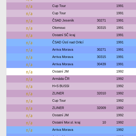
n/a
Cup Tour
1991
n/a
Cup Tour
1991
n/a
ČSAD Jeseník
30271
1991
n/a
Olomouc
30315
1991
n/a
Ostatní SČ kraj
1991
n/a
ČSAD Ústí nad Orlicí
1991
n/a
Arriva Morava
30271
1991
n/a
Arriva Morava
30315
1991
n/a
Arriva Morava
30439
1991
n/a
Ostatní JM
1992
n/a
Armáda ČR
1992
n/a
H+S BUSSI
1992
n/a
ZLINER
32010
1992
n/a
Cup Tour
1992
n/a
ZLINER
32009
1992
n/a
Ostatní JM
1992
n/a
Ostatní Mor.sl. kraj
10
1992
n/a
Arriva Morava
1992