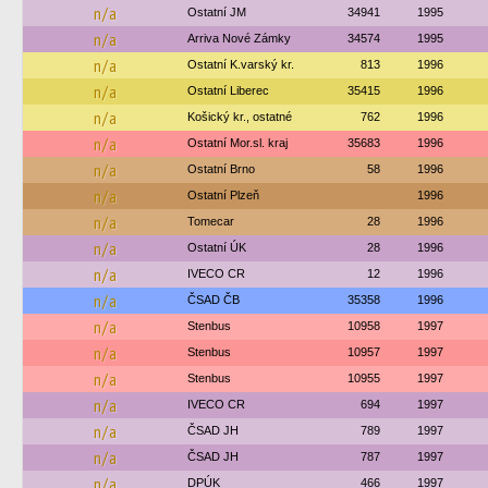
n/a
Ostatní JM
34941
1995
n/a
Arriva Nové Zámky
34574
1995
n/a
Ostatní K.varský kr.
813
1996
n/a
Ostatní Liberec
35415
1996
n/a
Košický kr., ostatné
762
1996
n/a
Ostatní Mor.sl. kraj
35683
1996
n/a
Ostatní Brno
58
1996
n/a
Ostatní Plzeň
1996
n/a
Tomecar
28
1996
n/a
Ostatní ÚK
28
1996
n/a
IVECO CR
12
1996
n/a
ČSAD ČB
35358
1996
n/a
Stenbus
10958
1997
n/a
Stenbus
10957
1997
n/a
Stenbus
10955
1997
n/a
IVECO CR
694
1997
n/a
ČSAD JH
789
1997
n/a
ČSAD JH
787
1997
n/a
DPÚK
466
1997