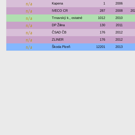
n/a
Kapena
1
2006
n/a
IVECO CR
287
2008
20
n/a
Trnavský k., ostatné
1012
2010
n/a
DP Žilina
130
2011
n/a
ČSAD ČB
176
2012
n/a
ZLINER
176
2012
n/a
Škoda Plzeň
12201
2013