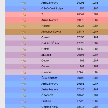
n/a
Arriva Morava
16095
1986
n/a
ČSAD Česká Lípa
158
1986
n/a
?
20347
1987
n/a
Arriva Morava
19479
1987
n/a
Hotliner
20023
1987
n/a
Autobusy Kavka
18477
1987
n/a
Ostatní
17458
1987
n/a
Ostatní JČ kraj
17526
1987
n/a
Ostatní
18660
1987
n/a
ZLINER
20395
1987
n/a
Čedok
706
1987
n/a
Čedok
749
1987
n/a
Olomouc
17445
1987
n/a
ČSAD Kladno
19193
1987
n/a
Arriva Morava
19158
1987
n/a
Arriva Morava
17445
1987
n/a
ČSAD ČB
18440
1987
n/a
BusLine
17729
1987
n/a
Ostatné Nitria
18817
1987