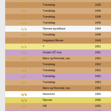
n/a
Trøndelag
1935
n/a
Trøndelag
1936
n/a
Trøndelag
1938
n/a
Trøndelag
1940
n/a
Прочие музейные
1944
n/a
Trøndelag
1948
n/a
Helgeland Bilruter
1949
n/a
?
1951
n/a
Ostatní SČ kraj
1951
n/a
Møre og Romsdal, про
1952
n/a
Trøndelag
1952
n/a
Trøndelag
1952
n/a
Trøndelag
1952
n/a
Trøndelag
1953
n/a
Møre og Romsdal, про
1953
n/a
Historické
1955
n/a
Прочие
1955
n/a
OB
1955