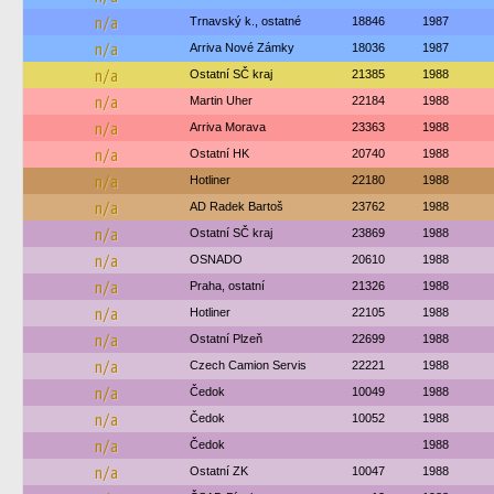
n/a
Trnavský k., ostatné
18846
1987
n/a
Arriva Nové Zámky
18036
1987
n/a
Ostatní SČ kraj
21385
1988
n/a
Martin Uher
22184
1988
n/a
Arriva Morava
23363
1988
n/a
Ostatní HK
20740
1988
n/a
Hotliner
22180
1988
n/a
AD Radek Bartoš
23762
1988
n/a
Ostatní SČ kraj
23869
1988
n/a
OSNADO
20610
1988
n/a
Praha, ostatní
21326
1988
n/a
Hotliner
22105
1988
n/a
Ostatní Plzeň
22699
1988
n/a
Czech Camion Servis
22221
1988
n/a
Čedok
10049
1988
n/a
Čedok
10052
1988
n/a
Čedok
1988
n/a
Ostatní ZK
10047
1988