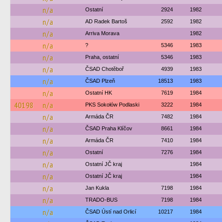
n/a
Ostatní
2924
1982
n/a
AD Radek Bartoš
2592
1982
n/a
Arriva Morava
1982
n/a
?
5346
1983
n/a
Praha, ostatní
5346
1983
n/a
ČSAD Chotěboř
4939
1983
n/a
ČSAD Plzeň
18513
1983
n/a
Ostatní HK
7619
1984
40198
n/a
PKS Sokołów Podlaski
3222
1984
n/a
Armáda ČR
7482
1984
n/a
ČSAD Praha Klíčov
8661
1984
n/a
Armáda ČR
7410
1984
n/a
Ostatní
7276
1984
n/a
Ostatní JČ kraj
1984
n/a
Ostatní JČ kraj
1984
n/a
Jan Kukla
7198
1984
n/a
TRADO-BUS
7198
1984
n/a
ČSAD Ústí nad Orlicí
10217
1984