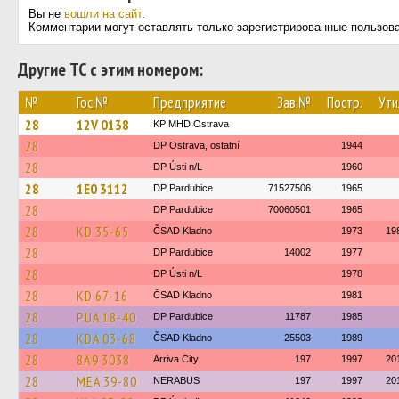
Вы не
вошли на сайт
.
Комментарии могут оставлять только зарегистрированные пользов
Другие ТС с этим номером:
№
Гос.№
Предприятие
Зав.№
Постр.
Ути
28
12V 0138
KP MHD Ostrava
28
DP Ostrava, ostatní
1944
28
DP Ústi n/L
1960
28
1E0 3112
DP Pardubice
71527506
1965
28
DP Pardubice
70060501
1965
28
KD 35-65
ČSAD Kladno
1973
19
28
DP Pardubice
14002
1977
28
DP Ústi n/L
1978
28
KD 67-16
ČSAD Kladno
1981
28
PUA 18-40
DP Pardubice
11787
1985
28
KDA 03-68
ČSAD Kladno
25503
1989
28
8A9 3038
Arriva City
197
1997
20
28
MEA 39-80
NERABUS
197
1997
20