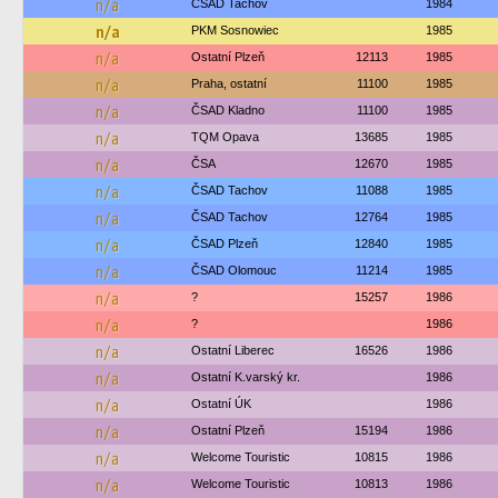
n/a
ČSAD Tachov
1984
n/a
PKM Sosnowiec
1985
n/a
Ostatní Plzeň
12113
1985
n/a
Praha, ostatní
11100
1985
n/a
ČSAD Kladno
11100
1985
n/a
TQM Opava
13685
1985
n/a
ČSA
12670
1985
n/a
ČSAD Tachov
11088
1985
n/a
ČSAD Tachov
12764
1985
n/a
ČSAD Plzeň
12840
1985
n/a
ČSAD Olomouc
11214
1985
n/a
?
15257
1986
n/a
?
1986
n/a
Ostatní Liberec
16526
1986
n/a
Ostatní K.varský kr.
1986
n/a
Ostatní ÚK
1986
n/a
Ostatní Plzeň
15194
1986
n/a
Welcome Touristic
10815
1986
n/a
Welcome Touristic
10813
1986