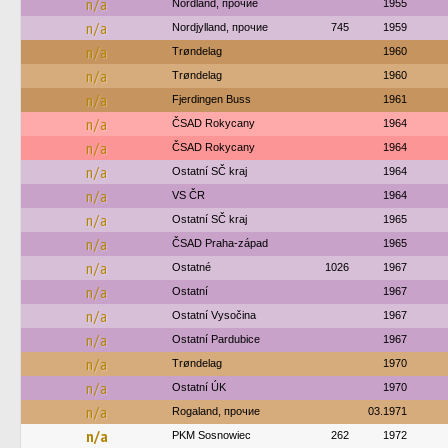
n/a
Nordland, прочие
1955
n/a
Nordjylland, прочие
745
1959
n/a
Trøndelag
1960
n/a
Trøndelag
1960
n/a
Fjerdingen Buss
1961
n/a
ČSAD Rokycany
1964
n/a
ČSAD Rokycany
1964
n/a
Ostatní SČ kraj
1964
n/a
VS ČR
1964
n/a
Ostatní SČ kraj
1965
n/a
ČSAD Praha-západ
1965
n/a
Ostatné
1026
1967
n/a
Ostatní
1967
n/a
Ostatní Vysočina
1967
n/a
Ostatní Pardubice
1967
n/a
Trøndelag
1970
n/a
Ostatní ÚK
1970
n/a
Rogaland, прочие
03.1971
n/a
PKM Sosnowiec
262
1972