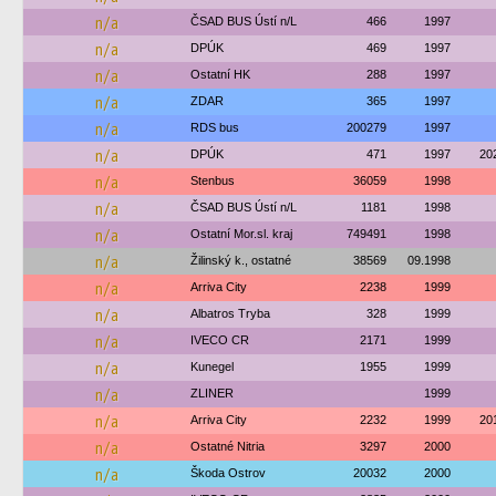
n/a
ČSAD BUS Ústí n/L
466
1997
n/a
DPÚK
469
1997
n/a
Ostatní HK
288
1997
n/a
ZDAR
365
1997
n/a
RDS bus
200279
1997
n/a
DPÚK
471
1997
20
n/a
Stenbus
36059
1998
n/a
ČSAD BUS Ústí n/L
1181
1998
n/a
Ostatní Mor.sl. kraj
749491
1998
n/a
Žilinský k., ostatné
38569
09.1998
n/a
Arriva City
2238
1999
n/a
Albatros Tryba
328
1999
n/a
IVECO CR
2171
1999
n/a
Kunegel
1955
1999
n/a
ZLINER
1999
n/a
Arriva City
2232
1999
20
n/a
Ostatné Nitria
3297
2000
n/a
Škoda Ostrov
20032
2000