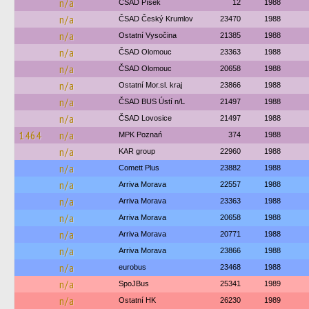
n/a
ČSAD Písek
12
1988
n/a
ČSAD Český Krumlov
23470
1988
n/a
Ostatní Vysočina
21385
1988
n/a
ČSAD Olomouc
23363
1988
n/a
ČSAD Olomouc
20658
1988
n/a
Ostatní Mor.sl. kraj
23866
1988
n/a
ČSAD BUS Ústí n/L
21497
1988
n/a
ČSAD Lovosice
21497
1988
1464
n/a
MPK Poznań
374
1988
n/a
KAR group
22960
1988
n/a
Comett Plus
23882
1988
n/a
Arriva Morava
22557
1988
n/a
Arriva Morava
23363
1988
n/a
Arriva Morava
20658
1988
n/a
Arriva Morava
20771
1988
n/a
Arriva Morava
23866
1988
n/a
eurobus
23468
1988
n/a
SpoJBus
25341
1989
n/a
Ostatní HK
26230
1989