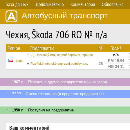
База данных
Дополнительно
Комментарии
Обновления
Автобусный транспорт
Чехия, Škoda 706 RO № n/a
Регион
Предприятие
№
Гос.№
n/a
(L) Liberecký kraj, ostatní dopravci / прочие
PM 15-94
Чехия
28
Plzeňské městské dopravní podniky a.s.
NG-34-11
↑
1967 г.
Передан в другое предприятие или на завод
↑
????
Смена госномера (в пределах предприятия)
↑
1950 г.
Поступил на предприятие
Ваш комментарий