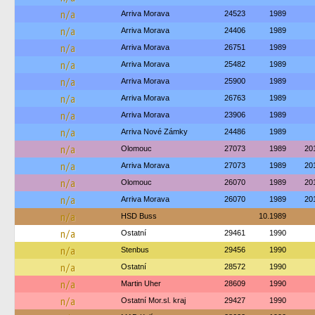
n/a
Arriva Morava
24523
1989
n/a
Arriva Morava
24406
1989
n/a
Arriva Morava
26751
1989
n/a
Arriva Morava
25482
1989
n/a
Arriva Morava
25900
1989
n/a
Arriva Morava
26763
1989
n/a
Arriva Morava
23906
1989
n/a
Arriva Nové Zámky
24486
1989
n/a
Olomouc
27073
1989
20
n/a
Arriva Morava
27073
1989
20
n/a
Olomouc
26070
1989
20
n/a
Arriva Morava
26070
1989
20
n/a
HSD Buss
10.1989
n/a
Ostatní
29461
1990
n/a
Stenbus
29456
1990
n/a
Ostatní
28572
1990
n/a
Martin Uher
28609
1990
n/a
Ostatní Mor.sl. kraj
29427
1990