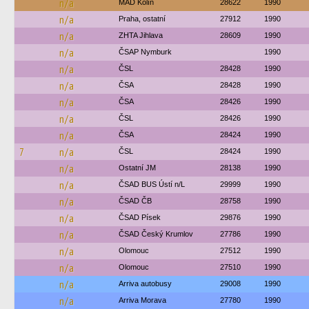
n/a
MAD Kolín
28622
1990
n/a
Praha, ostatní
27912
1990
n/a
ZHTA Jihlava
28609
1990
n/a
ČSAP Nymburk
1990
n/a
ČSL
28428
1990
n/a
ČSA
28428
1990
n/a
ČSA
28426
1990
n/a
ČSL
28426
1990
n/a
ČSA
28424
1990
7
n/a
ČSL
28424
1990
n/a
Ostatní JM
28138
1990
n/a
ČSAD BUS Ústí n/L
29999
1990
n/a
ČSAD ČB
28758
1990
n/a
ČSAD Písek
29876
1990
n/a
ČSAD Český Krumlov
27786
1990
n/a
Olomouc
27512
1990
n/a
Olomouc
27510
1990
n/a
Arriva autobusy
29008
1990
n/a
Arriva Morava
27780
1990