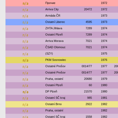
n/a
Прочие
1972
n/a
Arriva City
20472
1972
n/a
Armáda ČR
1973
n/a
Ostatní Liberec
4595
1973
n/a
ZHTA Jihlava
7289
1974
n/a
Ostatní Plzeň
7289
1974
n/a
Arriva Morava
7021
1974
n/a
ČSAD Olomouc
7021
1974
n/a
(SZY)
1975
n/a
PKM Sosnowiec
1976
n/a
Ostatné Prešov
0014/77
1977
20
n/a
Ostatné Prešov
0014/77
1977
20
n/a
Praha, ostatní
20680
1979
n/a
Ostatní Plzeň
60
1980
n/a
DP Plzeň
21570
1980
n/a
Ostatní SČ kraj
985
1981
n/a
Ostatní Brno
2922
1982
n/a
Praha, ostatní
1982
n/a
Ostatní SČ kraj
1558
1982