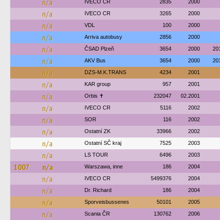
n/a
IVECO CR
2835
2000
n/a
IVECO CR
3265
2000
n/a
VDL
100
2000
n/a
Arriva autobusy
2856
2000
n/a
ČSAD Plzeň
3654
2000
20
n/a
AKV Bus
3654
2000
20
n/a
DZS-M.K.TRANS
4234
2001
n/a
KAR group
957
2001
n/a
Orbis ✝
232047
02.2001
n/a
IVECO CR
5116
2002
n/a
SOR
116
2002
n/a
Ostatní ZK
33966
2002
n/a
Ostatní SČ kraj
7525
2003
n/a
LS TOUR
6496
2003
1007
n/a
Warszawa, inne
186
2004
n/a
IVECO CR
5499376
2004
n/a
Dr. Richard
186
2004
n/a
Sporveisbussenes
50101
2005
n/a
Scania ČR
130762
2006