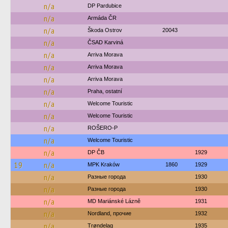
n/a
DP Pardubice
n/a
Armáda ČR
n/a
Škoda Ostrov
20043
n/a
ČSAD Karviná
n/a
Arriva Morava
n/a
Arriva Morava
n/a
Arriva Morava
n/a
Praha, ostatní
n/a
Welcome Touristic
n/a
Welcome Touristic
n/a
ROŠERO-P
n/a
Welcome Touristic
n/a
DP ČB
1929
19
n/a
MPK Kraków
1860
1929
n/a
Разные города
1930
n/a
Разные города
1930
n/a
MD Mariánské Lázně
1931
n/a
Nordland, прочие
1932
n/a
Trøndelag
1935