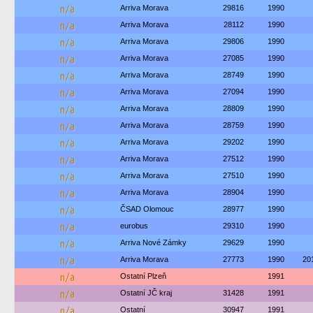
n/a
Arriva Morava
29816
1990
n/a
Arriva Morava
28112
1990
n/a
Arriva Morava
29806
1990
n/a
Arriva Morava
27085
1990
n/a
Arriva Morava
28749
1990
n/a
Arriva Morava
27094
1990
n/a
Arriva Morava
28809
1990
n/a
Arriva Morava
28759
1990
n/a
Arriva Morava
29202
1990
n/a
Arriva Morava
27512
1990
n/a
Arriva Morava
27510
1990
n/a
Arriva Morava
28904
1990
n/a
ČSAD Olomouc
28977
1990
n/a
eurobus
29310
1990
n/a
Arriva Nové Zámky
29629
1990
n/a
Arriva Morava
27773
1990
20
n/a
Ostatní Plzeň
1991
n/a
Ostatní JČ kraj
31428
1991
n/a
Ostatní
30947
1991