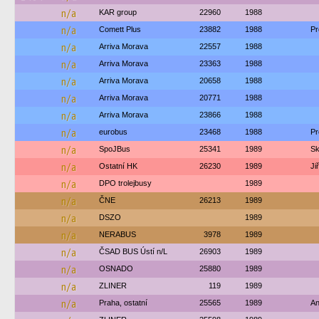
n/a
KAR group
22960
1988
n/a
Comett Plus
23882
1988
Pr
n/a
Arriva Morava
22557
1988
n/a
Arriva Morava
23363
1988
n/a
Arriva Morava
20658
1988
n/a
Arriva Morava
20771
1988
n/a
Arriva Morava
23866
1988
n/a
eurobus
23468
1988
Pr
n/a
SpoJBus
25341
1989
Sk
n/a
Ostatní HK
26230
1989
Ji
n/a
DPO trolejbusy
1989
n/a
ČNE
26213
1989
n/a
DSZO
1989
n/a
NERABUS
3978
1989
n/a
ČSAD BUS Ústí n/L
26903
1989
n/a
OSNADO
25880
1989
n/a
ZLINER
119
1989
n/a
Praha, ostatní
25565
1989
An