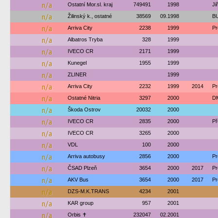
n/a
Ostatní Mor.sl. kraj
749491
1998
Ji
n/a
Žilinský k., ostatné
38569
09.1998
BU
n/a
Arriva City
2238
1999
Pr
n/a
Albatros Tryba
328
1999
n/a
IVECO CR
2171
1999
n/a
Kunegel
1955
1999
n/a
ZLINER
1999
n/a
Arriva City
2232
1999
2014
Pr
n/a
Ostatné Nitria
3297
2000
DM
n/a
Škoda Ostrov
20032
2000
n/a
IVECO CR
2835
2000
Př
n/a
IVECO CR
3265
2000
n/a
VDL
100
2000
n/a
Arriva autobusy
2856
2000
Pr
n/a
ČSAD Plzeň
3654
2000
2017
Pr
n/a
AKV Bus
3654
2000
2017
Pr
n/a
DZS-M.K.TRANS
4234
2001
n/a
KAR group
957
2001
n/a
Orbis ✝
232047
02.2001