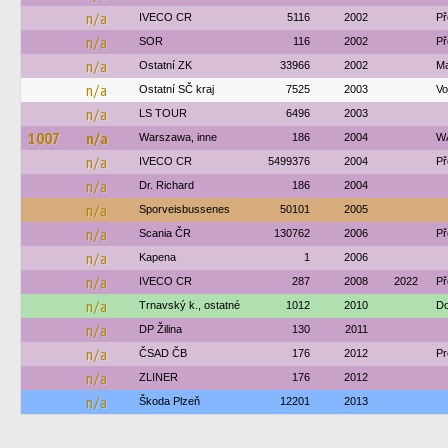
n/a
IVECO CR
5116
2002
Př
n/a
SOR
116
2002
Př
n/a
Ostatní ZK
33966
2002
Ma
n/a
Ostatní SČ kraj
7525
2003
Vo
n/a
LS TOUR
6496
2003
1007
n/a
Warszawa, inne
186
2004
W
n/a
IVECO CR
5499376
2004
Př
n/a
Dr. Richard
186
2004
n/a
Sporveisbussenes
50101
2005
n/a
Scania ČR
130762
2006
Př
n/a
Kapena
1
2006
n/a
IVECO CR
287
2008
2022
Př
n/a
Trnavský k., ostatné
1012
2010
Do
n/a
DP Žilina
130
2011
n/a
ČSAD ČB
176
2012
Pr
n/a
ZLINER
176
2012
n/a
Škoda Plzeň
12201
2013