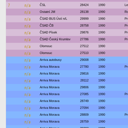
7
n/a
ČSL
28424
1990
Le
n/a
Ostatní JM
28138
1990
Ro
n/a
ČSAD BUS Ústí n/L
29999
1990
Pr
n/a
ČSAD ČB
28758
1990
Pr
n/a
ČSAD Písek
29876
1990
Pr
n/a
ČSAD Český Krumlov
27786
1990
Pr
n/a
Olomouc
27512
1990
n/a
Olomouc
27510
1990
n/a
Arriva autobusy
29008
1990
n/a
Arriva Morava
27780
1990
Pr
n/a
Arriva Morava
29816
1990
n/a
Arriva Morava
28112
1990
n/a
Arriva Morava
29806
1990
n/a
Arriva Morava
27085
1990
Pr
n/a
Arriva Morava
28749
1990
n/a
Arriva Morava
27094
1990
n/a
Arriva Morava
28809
1990
Pr
n/a
Arriva Morava
28759
1990