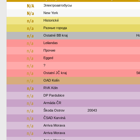
N/A
Электроавтобусы
N/a
New York‎‎‎‎‎‎‎
n/a
Historické
n/a
Разные города
n/a
Ostatné BB kraj
Ho
n/a
Leilandas
n/a
Прочие
n/a
Egged
n/a
?
n/a
Ostatní JČ kraj
St
n/a
OAD Kolín
n/a
RVK Köln
n/a
DP Pardubice
n/a
Armáda ČR
n/a
Škoda Ostrov
20043
n/a
ČSAD Karviná
n/a
Arriva Morava
n/a
Arriva Morava