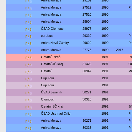
n/a
Arriva Morava
29202
1990
n/a
Arriva Morava
27512
1990
Pr
n/a
Arriva Morava
27510
1990
n/a
Arriva Morava
28904
1990
n/a
ČSAD Olomouc
28977
1990
n/a
eurobus
29310
1990
Pr
n/a
Arriva Nové Zámky
29629
1990
Pr
n/a
Arriva Morava
27773
1990
2017
n/a
Ostatní Plzeň
1991
Pl
n/a
Ostatní JČ kraj
31428
1991
Ob
n/a
Ostatní
30947
1991
Mi
n/a
Cup Tour
1991
n/a
Cup Tour
1991
n/a
ČSAD Jeseník
30271
1991
n/a
Olomouc
30315
1991
n/a
Ostatní SČ kraj
1991
Ji
n/a
ČSAD Ústí nad Orlicí
1991
Pr
n/a
Arriva Morava
30271
1991
Pr
n/a
Arriva Morava
30315
1991
Pr