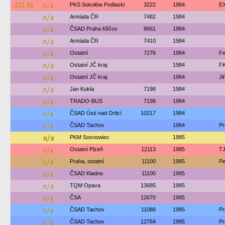
40198
n/a
PKS Sokołów Podlaski
3222
1984
EX
n/a
Armáda ČR
7482
1984
n/a
ČSAD Praha Klíčov
8661
1984
n/a
Armáda ČR
7410
1984
n/a
Ostatní
7276
1984
Fe
n/a
Ostatní JČ kraj
1984
FK
n/a
Ostatní JČ kraj
1984
Ji
n/a
Jan Kukla
7198
1984
n/a
TRADO-BUS
7198
1984
n/a
ČSAD Ústí nad Orlicí
10217
1984
n/a
ČSAD Tachov
1984
Pr
n/a
PKM Sosnowiec
1985
n/a
Ostatní Plzeň
12113
1985
TJ
n/a
Praha, ostatní
11100
1985
Pe
n/a
ČSAD Kladno
11100
1985
n/a
TQM Opava
13685
1985
n/a
ČSA
12670
1985
n/a
ČSAD Tachov
11088
1985
Pr
n/a
ČSAD Tachov
12764
1985
Pr