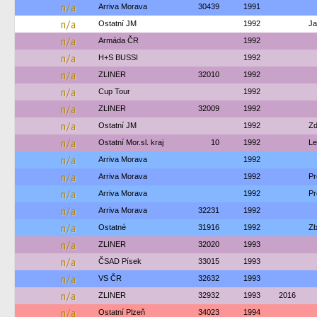
n/a
Arriva Morava
30439
1991
n/a
Ostatní JM
1992
Ja
n/a
Armáda ČR
1992
n/a
H+S BUSSI
1992
n/a
ZLINER
32010
1992
n/a
Cup Tour
1992
n/a
ZLINER
32009
1992
n/a
Ostatní JM
1992
Zd
n/a
Ostatní Mor.sl. kraj
10
1992
Le
n/a
Arriva Morava
1992
n/a
Arriva Morava
1992
Pr
n/a
Arriva Morava
1992
Pr
n/a
Arriva Morava
32231
1992
n/a
Ostatné
31916
1992
Zb
n/a
ZLINER
32020
1993
n/a
ČSAD Písek
33015
1993
n/a
VS ČR
32632
1993
n/a
ZLINER
32932
1993
2016
n/a
Ostatní Plzeň
34023
1994