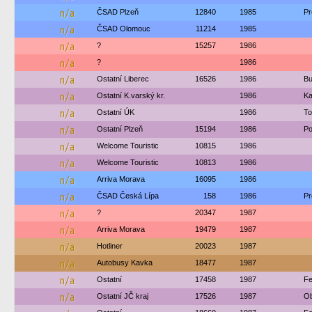
n/a
ČSAD Plzeň
12840
1985
Pr
n/a
ČSAD Olomouc
11214
1985
n/a
?
15257
1986
n/a
?
1986
n/a
Ostatní Liberec
16526
1986
Bu
n/a
Ostatní K.varský kr.
1986
Ka
n/a
Ostatní ÚK
1986
To
n/a
Ostatní Plzeň
15194
1986
Po
n/a
Welcome Touristic
10815
1986
n/a
Welcome Touristic
10813
1986
n/a
Arriva Morava
16095
1986
n/a
ČSAD Česká Lípa
158
1986
Pr
n/a
?
20347
1987
n/a
Arriva Morava
19479
1987
n/a
Hotliner
20023
1987
n/a
Autobusy Kavka
18477
1987
n/a
Ostatní
17458
1987
Fe
n/a
Ostatní JČ kraj
17526
1987
Ob