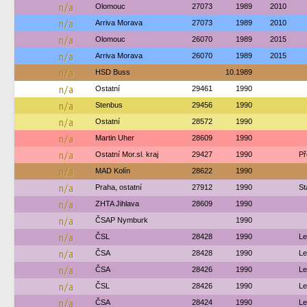
n/a
Olomouc
27073
1989
2010
n/a
Arriva Morava
27073
1989
2010
n/a
Olomouc
26070
1989
2015
n/a
Arriva Morava
26070
1989
2015
n/a
HSD Buss
10.1989
n/a
Ostatní
29461
1990
n/a
Stenbus
29456
1990
n/a
Ostatní
28572
1990
n/a
Martin Uher
28609
1990
n/a
Ostatní Mor.sl. kraj
29427
1990
Př
n/a
MAD Kolín
28622
1990
n/a
Praha, ostatní
27912
1990
St
n/a
ZHTA Jihlava
28609
1990
n/a
ČSAP Nymburk
1990
n/a
ČSL
28428
1990
Le
n/a
ČSA
28428
1990
Le
n/a
ČSA
28426
1990
Le
n/a
ČSL
28426
1990
Le
n/a
ČSA
28424
1990
Le