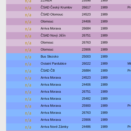
n/a
ZLINER
25598
1989
n/a
ČSAD Český Krumlov
26617
1989
Pr
n/a
ČSAD Olomouc
24523
1989
n/a
Olomouc
24406
1989
n/a
Arriva Morava
26684
1989
n/a
ČSAD Nový Jičín
26751
1989
n/a
Olomouc
26763
1989
n/a
Olomouc
23906
1989
n/a
Bus Slezsko
25003
1989
n/a
Ostatní Pardubice
26022
1989
M
n/a
ČSAD ČB
26884
1989
Pr
n/a
Arriva Morava
24523
1989
n/a
Arriva Morava
24406
1989
n/a
Arriva Morava
26751
1989
n/a
Arriva Morava
25482
1989
n/a
Arriva Morava
25900
1989
Pr
n/a
Arriva Morava
26763
1989
n/a
Arriva Morava
23906
1989
n/a
Arriva Nové Zámky
24486
1989
Pr