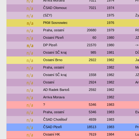
n/a
Arriva Morava
7021
1974
Pr
n/a
ČSAD Olomouc
7021
1974
n/a
(SZY)
1975
Ży
n/a
PKM Sosnowiec
1976
n/a
Praha, ostatní
20680
1979
R
n/a
Ostatní Plzeň
60
1980
JZ
n/a
DP Plzeň
21570
1980
->
n/a
Ostatní SČ kraj
985
1981
Dů
n/a
Ostatní Brno
2922
1982
Ja
n/a
Praha, ostatní
1982
Mo
n/a
Ostatní SČ kraj
1558
1982
JZ
n/a
Ostatní
2924
1982
Ar
n/a
AD Radek Bartoš
2592
1982
n/a
Arriva Morava
1982
n/a
?
5346
1983
n/a
Praha, ostatní
5346
1983
Ev
n/a
ČSAD Chotěboř
4939
1983
n/a
ČSAD Plzeň
18513
1983
Pr
n/a
Ostatní HK
7619
1984
Lu