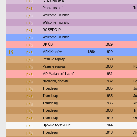
n/a
Arriva Morava
n/a
Praha, ostatní
Tr
n/a
Welcome Touristic
n/a
Welcome Touristic
n/a
ROŠERO-P
n/a
Welcome Touristic
n/a
DP ČB
1929
19
n/a
MPK Kraków
1860
1929
n/a
Разные города
1930
n/a
Разные города
1930
N
n/a
MD Mariánské Lázně
1931
n/a
Nordland, прочие
1932
Pe
n/a
Trøndelag
1935
Jo
n/a
Trøndelag
1935
Ju
n/a
Trøndelag
1936
Ar
n/a
Trøndelag
1938
Tr
n/a
Trøndelag
1940
Ol
n/a
Прочие музейные
1944
n/a
Trøndelag
1948
Ak