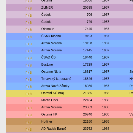
n/a
Ostatní
18660
1987
Fe
n/a
ZLINER
20395
1987
n/a
Čedok
706
1987
n/a
Čedok
749
1987
n/a
Olomouc
17445
1987
n/a
ČSAD Kladno
19193
1987
n/a
Arriva Morava
19158
1987
n/a
Arriva Morava
17445
1987
n/a
ČSAD ČB
18440
1987
n/a
BusLine
17729
1987
n/a
Ostatné Nitria
18817
1987
Sl
n/a
Trnavský k., ostatné
18846
1987
H
n/a
Arriva Nové Zámky
18036
1987
Pr
n/a
Ostatní SČ kraj
21385
1988
Re
n/a
Martin Uher
22184
1988
n/a
Arriva Morava
23363
1988
n/a
Ostatní HK
20740
1988
Vý
n/a
Hotliner
22180
1988
n/a
AD Radek Bartoš
23762
1988