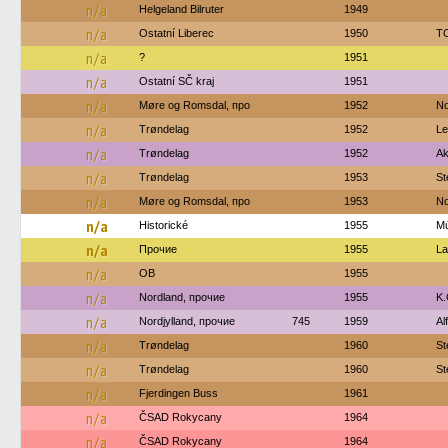
n/a
Helgeland Bilruter
1949
n/a
Ostatní Liberec
1950
TO
n/a
?
1951
n/a
Ostatní SČ kraj
1951
n/a
Møre og Romsdal, про
1952
No
n/a
Trøndelag
1952
Le
n/a
Trøndelag
1952
Ak
n/a
Trøndelag
1953
St
n/a
Møre og Romsdal, про
1953
No
n/a
Historické
1955
M
n/a
Прочие
1955
La
n/a
OB
1955
n/a
Nordland, прочие
1955
K.
n/a
Nordjylland, прочие
745
1959
Al
n/a
Trøndelag
1960
St
n/a
Trøndelag
1960
St
n/a
Fjerdingen Buss
1961
n/a
ČSAD Rokycany
1964
n/a
ČSAD Rokycany
1964