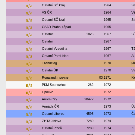
n/a
Ostatní SČ kraj
1964
SK
n/a
VS ČR
1964
Vě
n/a
Ostatní SČ kraj
1965
St
n/a
ČSAD Praha-západ
1965
n/a
Ostatné
1026
1967
Sú
n/a
Ostatní
1967
n/a
Ostatní Vysočina
1967
TJ
n/a
Ostatní Pardubice
1967
Au
n/a
Trøndelag
1970
Ør
n/a
Ostatní ÚK
1970
Vá
n/a
Rogaland, прочие
03.1971
Kl
n/a
PKM Sosnowiec
262
1972
n/a
Прочие
1972
n/a
Arriva City
20472
1972
n/a
Armáda ČR
1973
Út
n/a
Ostatní Liberec
4595
1973
Če
n/a
ZHTA Jihlava
7289
1974
n/a
Ostatní Plzeň
7289
1974
ZD