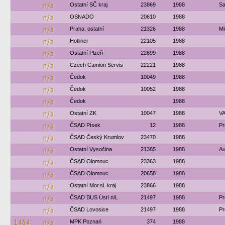
n/a
Ostatní SČ kraj
23869
1988
Sa
n/a
OSNADO
20610
1988
n/a
Praha, ostatní
21326
1988
Mi
n/a
Hotliner
22105
1988
n/a
Ostatní Plzeň
22699
1988
n/a
Czech Camion Servis
22221
1988
n/a
Čedok
10049
1988
n/a
Čedok
10052
1988
n/a
Čedok
1988
n/a
Ostatní ZK
10047
1988
VA
n/a
ČSAD Písek
12
1988
Pr
n/a
ČSAD Český Krumlov
23470
1988
n/a
Ostatní Vysočina
21385
1988
Au
n/a
ČSAD Olomouc
23363
1988
n/a
ČSAD Olomouc
20658
1988
n/a
Ostatní Mor.sl. kraj
23866
1988
n/a
ČSAD BUS Ústí n/L
21497
1988
Pr
n/a
ČSAD Lovosice
21497
1988
Pr
1464
n/a
MPK Poznań
374
1988