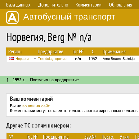
База данных
Дополнительно
Комментарии
Обновления
Автобусный транспорт
Норвегия, Berg № n/a
Регион
Предприятие
Гос.№
С...
Примечание
n/a
1952
Норвегия
Trøndelag, прочие
Arne Bruem, Steinkjer
↑
1952 г.
Поступил на предприятие
Ваш комментарий
Вы не
вошли на сайт
.
Комментарии могут оставлять только зарегистрированные пользов
Другие ТС с этим номером:
№
Гос.№
Предприятие
Зав.№
Постр.
Утил.
П