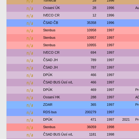
n/a
Tomecar
28
1996
n/a
Ostatní ÚK
28
1996
Au
n/a
IVECO CR
12
1996
n/a
ČSAD ČB
35358
1996
n/a
Stenbus
10958
1997
n/a
Stenbus
10957
1997
n/a
Stenbus
10955
1997
n/a
IVECO CR
694
1997
n/a
ČSAD JH
789
1997
n/a
ČSAD JH
787
1997
n/a
DPÚK
466
1997
n/a
ČSAD BUS Ústí n/L
466
1997
n/a
DPÚK
469
1997
Pr
n/a
Ostatní HK
288
1997
AD
n/a
ZDAR
365
1997
Pr
n/a
RDS bus
200279
1997
n/a
DPÚK
471
1997
2021
Pr
n/a
Stenbus
36059
1998
n/a
ČSAD BUS Ústí n/L
1181
1998