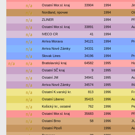
n/a
Ostatní Mor.sl. kraj
33904
1994
Ji
n/a
Nordland, прочие
1994
Ol
n/a
ZLINER
1994
Př
n/a
Ostatní Mor.sl. kraj
33891
1994
Au
n/a
IVECO CR
41
1994
n/a
Arriva Morava
34121
1994
Pr
n/a
Arriva Nové Zámky
34331
1994
n/a
Slovak Lines
34196
1994
Pr
n/a
n/a
Bratislavský kraj
64582
1995
Ha
n/a
Ostatní SČ kraj
9
1995
In
n/a
Ostatní JM
34941
1995
Au
n/a
Arriva Nové Zámky
34574
1995
IN
n/a
Ostatní K.varský kr.
813
1996
Fr
n/a
Ostatní Liberec
35415
1996
Au
n/a
Košický kr., ostatné
762
1996
Pe
n/a
Ostatní Mor.sl. kraj
35683
1996
Př
n/a
Ostatní Brno
58
1996
JU
n/a
Ostatní Plzeň
1996
Au