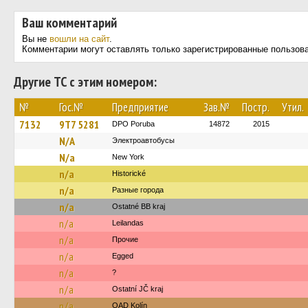
Ваш комментарий
Вы не
вошли на сайт
.
Комментарии могут оставлять только зарегистрированные пользов
Другие ТС с этим номером:
№
Гос.№
Предприятие
Зав.№
Постр.
Утил.
7132
9T7 5281
DPO Poruba
14872
2015
N/A
Электроавтобусы
N/a
New York‎‎‎‎‎‎‎
n/a
Historické
n/a
Разные города
n/a
Ostatné BB kraj
n/a
Leilandas
n/a
Прочие
n/a
Egged
n/a
?
n/a
Ostatní JČ kraj
n/a
OAD Kolín