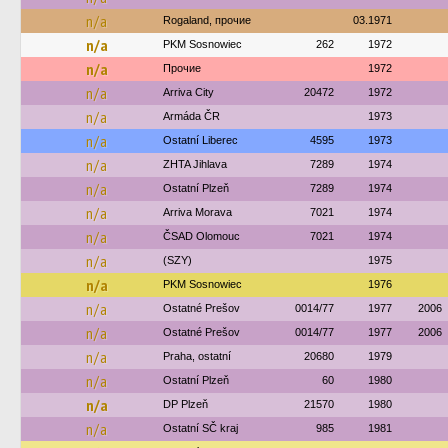
n/a
Rogaland, прочие
03.1971
n/a
PKM Sosnowiec
262
1972
n/a
Прочие
1972
n/a
Arriva City
20472
1972
n/a
Armáda ČR
1973
n/a
Ostatní Liberec
4595
1973
n/a
ZHTA Jihlava
7289
1974
n/a
Ostatní Plzeň
7289
1974
n/a
Arriva Morava
7021
1974
n/a
ČSAD Olomouc
7021
1974
n/a
(SZY)
1975
n/a
PKM Sosnowiec
1976
n/a
Ostatné Prešov
0014/77
1977
2006
n/a
Ostatné Prešov
0014/77
1977
2006
n/a
Praha, ostatní
20680
1979
n/a
Ostatní Plzeň
60
1980
n/a
DP Plzeň
21570
1980
n/a
Ostatní SČ kraj
985
1981