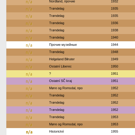
n/a
Nordland, прочие
1932
n/a
Trøndelag
1935
n/a
Trøndelag
1935
n/a
Trøndelag
1936
n/a
Trøndelag
1938
n/a
Trøndelag
1940
n/a
Прочие музейные
1944
n/a
Trøndelag
1948
n/a
Helgeland Bilruter
1949
n/a
Ostatní Liberec
1950
n/a
?
1951
n/a
Ostatní SČ kraj
1951
n/a
Møre og Romsdal, про
1952
n/a
Trøndelag
1952
n/a
Trøndelag
1952
n/a
Trøndelag
1952
n/a
Trøndelag
1953
n/a
Møre og Romsdal, про
1953
n/a
Historické
1955