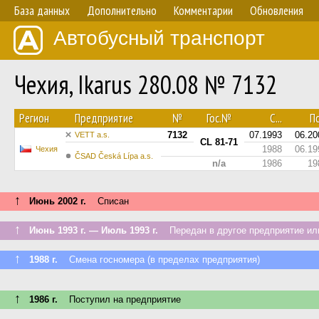
База данных
Дополнительно
Комментарии
Обновления
Автобусный транспорт
Чехия, Ikarus 280.08 № 7132
Регион
Предприятие
№
Гос.№
С...
По
7132
07.1993
06.20
VETT a.s.
CL 81-71
1988
06.19
Чехия
ČSAD Česká Lípa a.s.
n/a
1986
19
↑
Июнь 2002 г.
Списан
↑
Июнь 1993 г. — Июль 1993 г.
Передан в другое предприятие или
↑
1988 г.
Смена госномера (в пределах предприятия)
↑
1986 г.
Поступил на предприятие