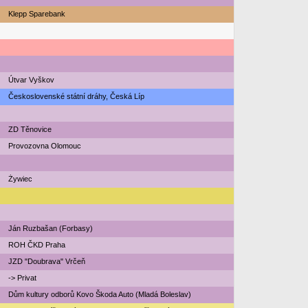
Klepp Sparebank
Útvar Vyškov
Československé státní dráhy, Česká Líp
ZD Těnovice
Provozovna Olomouc
Żywiec
Ján Ruzbašan (Forbasy)
ROH ČKD Praha
JZD "Doubrava" Vrčeň
-> Privat
Dům kultury odborů Kovo Škoda Auto (Mladá Boleslav)