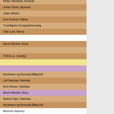
Peder Stemland, Svolvær
Johan Olsen, Byneset
Julius Maske
Arnt Krokum, Klæbu
Trondhjems Drosjeeierforening
Olaf Lund, Børsa
Aksel Håvimb, Driva
TOFA n.p. (Semily)
Nordmøre og Romsdal Billag A/S
Leif Søbstad, Heimdal
Arne Bruem, Steinkjer
Aksel Håvimb, Driva
Steinar Fjær, Ottersøy
Nordmøre og Romsdal Billag A/S
Múzeum dopravy