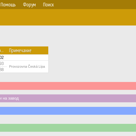
Помощь
Форум
Поиск
...
Примечание
02
93
Provozovna Česká Lípa
88
 на завод