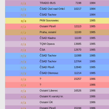
n/a
TRADO-BUS
7198
1984
n/a
ČSAD Ústí nad Orlicí
10217
1984
n/a
ČSAD Tachov
1984
n/a
PKM Sosnowiec
1985
n/a
Ostatní Plzeň
12113
1985
n/a
Praha, ostatní
11100
1985
n/a
ČSAD Kladno
11100
1985
n/a
TQM Opava
13685
1985
n/a
ČSA
12670
1985
n/a
ČSAD Tachov
11088
1985
n/a
ČSAD Tachov
12764
1985
n/a
ČSAD Plzeň
12840
1985
n/a
ČSAD Olomouc
11214
1985
n/a
?
15257
1986
n/a
?
1986
n/a
Ostatní Liberec
16526
1986
n/a
Ostatní K.varský kr.
1986
n/a
Ostatní ÚK
1986
n/a
Ostatní Plzeň
15194
1986