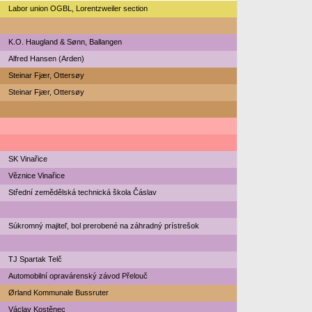
Labor union OGBL, Lorentzweiler section
K.O. Haugland & Sønn, Ballangen
Alfred Hansen (Arden)
Steinar Fjær, Ottersøy
Steinar Fjær, Ottersøy
SK Vinařice
Věznice Vinařice
Střední zemědělská technická škola Čáslav
Súkromný majiteľ, bol prerobené na záhradný prístrešok
TJ Spartak Telč
Automobilní opravárenský závod Přelouč
Ørland Kommunale Bussruter
Václav Kostěnec