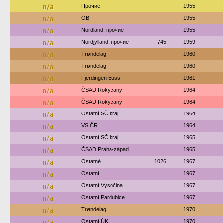
n/a
Прочие
1955
n/a
OB
1955
n/a
Nordland, прочие
1955
n/a
Nordjylland, прочие
745
1959
n/a
Trøndelag
1960
n/a
Trøndelag
1960
n/a
Fjerdingen Buss
1961
n/a
ČSAD Rokycany
1964
n/a
ČSAD Rokycany
1964
n/a
Ostatní SČ kraj
1964
n/a
VS ČR
1964
n/a
Ostatní SČ kraj
1965
n/a
ČSAD Praha-západ
1965
n/a
Ostatné
1026
1967
n/a
Ostatní
1967
n/a
Ostatní Vysočina
1967
n/a
Ostatní Pardubice
1967
n/a
Trøndelag
1970
n/a
Ostatní ÚK
1970