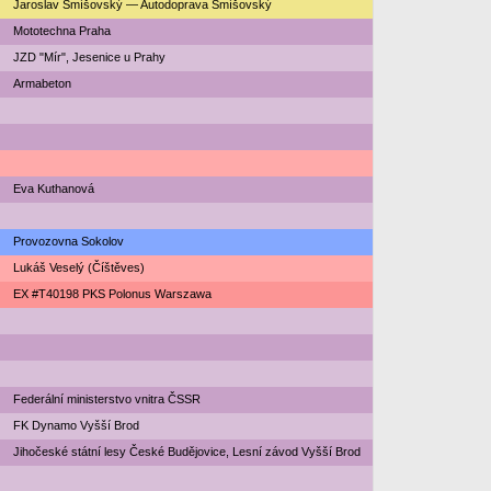
Jaroslav Smíšovský — Autodoprava Smíšovský
Mototechna Praha
JZD "Mír", Jesenice u Prahy
Armabeton
Eva Kuthanová
Provozovna Sokolov
Lukáš Veselý (Číštěves)
EX #T40198 PKS Polonus Warszawa
Federální ministerstvo vnitra ČSSR
FK Dynamo Vyšší Brod
Jihočeské státní lesy České Budějovice, Lesní závod Vyšší Brod