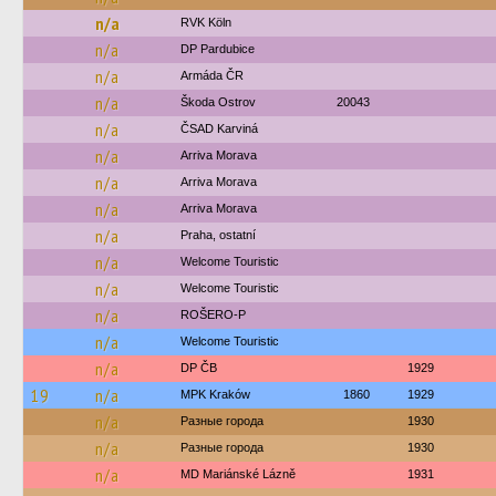
n/a
RVK Köln
n/a
DP Pardubice
n/a
Armáda ČR
n/a
Škoda Ostrov
20043
n/a
ČSAD Karviná
n/a
Arriva Morava
n/a
Arriva Morava
n/a
Arriva Morava
n/a
Praha, ostatní
n/a
Welcome Touristic
n/a
Welcome Touristic
n/a
ROŠERO-P
n/a
Welcome Touristic
n/a
DP ČB
1929
19
n/a
MPK Kraków
1860
1929
n/a
Разные города
1930
n/a
Разные города
1930
n/a
MD Mariánské Lázně
1931