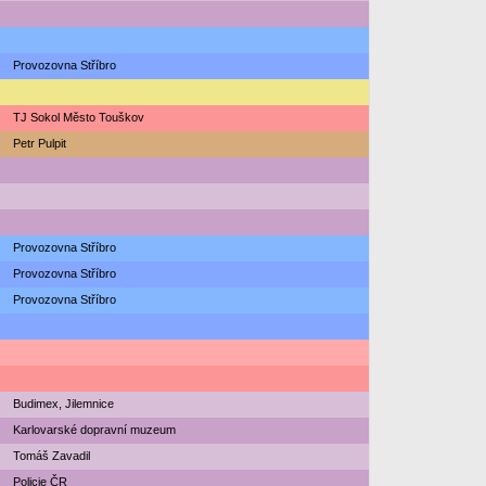
Provozovna Stříbro
TJ Sokol Město Touškov
Petr Pulpit
Provozovna Stříbro
Provozovna Stříbro
Provozovna Stříbro
Budimex, Jilemnice
Karlovarské dopravní muzeum
Tomáš Zavadil
Policie ČR