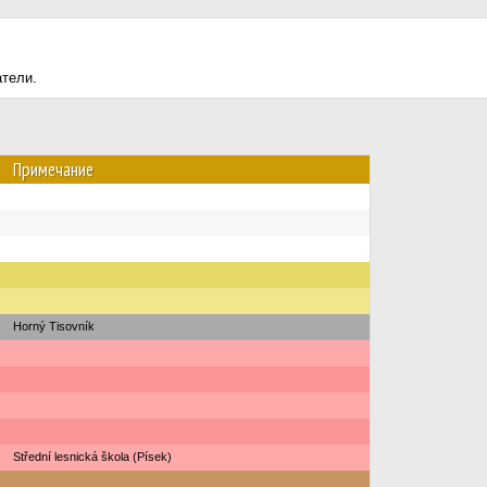
атели.
Примечание
Horný Tisovník
Střední lesnická škola (Písek)