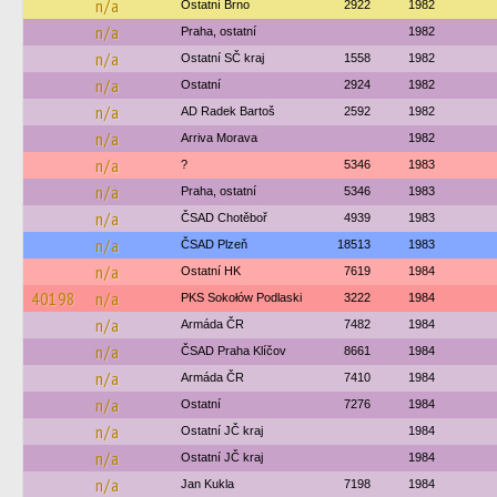
n/a
Ostatní Brno
2922
1982
n/a
Praha, ostatní
1982
n/a
Ostatní SČ kraj
1558
1982
n/a
Ostatní
2924
1982
n/a
AD Radek Bartoš
2592
1982
n/a
Arriva Morava
1982
n/a
?
5346
1983
n/a
Praha, ostatní
5346
1983
n/a
ČSAD Chotěboř
4939
1983
n/a
ČSAD Plzeň
18513
1983
n/a
Ostatní HK
7619
1984
40198
n/a
PKS Sokołów Podlaski
3222
1984
n/a
Armáda ČR
7482
1984
n/a
ČSAD Praha Klíčov
8661
1984
n/a
Armáda ČR
7410
1984
n/a
Ostatní
7276
1984
n/a
Ostatní JČ kraj
1984
n/a
Ostatní JČ kraj
1984
n/a
Jan Kukla
7198
1984