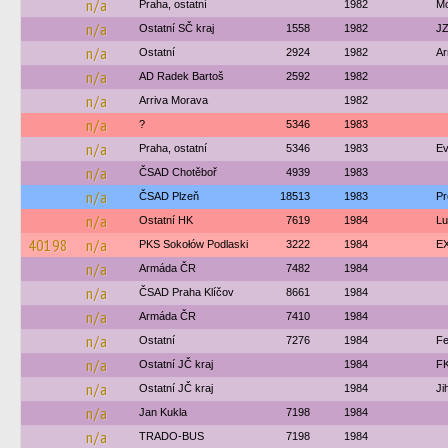
n/a
Praha, ostatní
1982
Mo
n/a
Ostatní SČ kraj
1558
1982
JZ
n/a
Ostatní
2924
1982
Ar
n/a
AD Radek Bartoš
2592
1982
n/a
Arriva Morava
1982
n/a
?
5346
1983
n/a
Praha, ostatní
5346
1983
Ev
n/a
ČSAD Chotěboř
4939
1983
n/a
ČSAD Plzeň
18513
1983
Pr
n/a
Ostatní HK
7619
1984
Lu
40198
n/a
PKS Sokołów Podlaski
3222
1984
EX
n/a
Armáda ČR
7482
1984
n/a
ČSAD Praha Klíčov
8661
1984
n/a
Armáda ČR
7410
1984
n/a
Ostatní
7276
1984
Fe
n/a
Ostatní JČ kraj
1984
FK
n/a
Ostatní JČ kraj
1984
Ji
n/a
Jan Kukla
7198
1984
n/a
TRADO-BUS
7198
1984