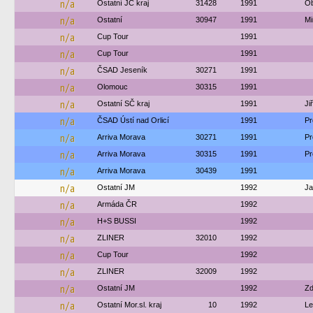
n/a
Ostatní JČ kraj
31428
1991
Ob
n/a
Ostatní
30947
1991
Mi
n/a
Cup Tour
1991
n/a
Cup Tour
1991
n/a
ČSAD Jeseník
30271
1991
n/a
Olomouc
30315
1991
n/a
Ostatní SČ kraj
1991
Ji
n/a
ČSAD Ústí nad Orlicí
1991
Pr
n/a
Arriva Morava
30271
1991
Pr
n/a
Arriva Morava
30315
1991
Pr
n/a
Arriva Morava
30439
1991
n/a
Ostatní JM
1992
Ja
n/a
Armáda ČR
1992
n/a
H+S BUSSI
1992
n/a
ZLINER
32010
1992
n/a
Cup Tour
1992
n/a
ZLINER
32009
1992
n/a
Ostatní JM
1992
Zd
n/a
Ostatní Mor.sl. kraj
10
1992
Le