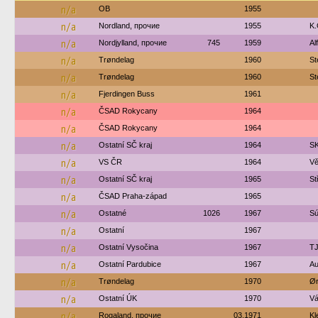
n/a
OB
1955
n/a
Nordland, прочие
1955
K.
n/a
Nordjylland, прочие
745
1959
Al
n/a
Trøndelag
1960
St
n/a
Trøndelag
1960
St
n/a
Fjerdingen Buss
1961
n/a
ČSAD Rokycany
1964
n/a
ČSAD Rokycany
1964
n/a
Ostatní SČ kraj
1964
SK
n/a
VS ČR
1964
Vě
n/a
Ostatní SČ kraj
1965
St
n/a
ČSAD Praha-západ
1965
n/a
Ostatné
1026
1967
Sú
n/a
Ostatní
1967
n/a
Ostatní Vysočina
1967
TJ
n/a
Ostatní Pardubice
1967
Au
n/a
Trøndelag
1970
Ør
n/a
Ostatní ÚK
1970
Vá
n/a
Rogaland, прочие
03.1971
Kl