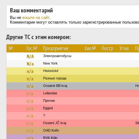
Ваш комментарий
Вы не
вошли на сайт
.
Комментарии могут оставлять только зарегистрированные пользов
Другие ТС с этим номером:
№
Гос.№
Предприятие
Зав.№
Постр.
Утил.
П
N/A
Электроавтобусы
N/a
New York‎‎‎‎‎‎‎
n/a
Historické
n/a
Разные города
n/a
Ostatné BB kraj
Ho
n/a
Leilandas
n/a
Прочие
n/a
Egged
n/a
?
n/a
Ostatní JČ kraj
St
n/a
OAD Kolín
n/a
RVK Köln