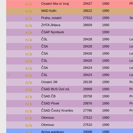
n/a
Ostatní Mor.sl. kraj
29427
1990
Př
n/a
MAD Kolín
28622
1990
n/a
Praha, ostatní
27912
1990
St
n/a
ZHTA Jihlava
28609
1990
n/a
ČSAP Nymburk
1990
n/a
ČSL
28428
1990
Le
n/a
ČSA
28428
1990
Le
n/a
ČSA
28426
1990
Le
n/a
ČSL
28426
1990
Le
n/a
ČSA
28424
1990
Le
7
n/a
ČSL
28424
1990
Le
n/a
Ostatní JM
28138
1990
Ro
n/a
ČSAD BUS Ústí n/L
29999
1990
Pr
n/a
ČSAD ČB
28758
1990
Pr
n/a
ČSAD Písek
29876
1990
Pr
n/a
ČSAD Český Krumlov
27786
1990
Pr
n/a
Olomouc
27512
1990
n/a
Olomouc
27510
1990
n/a
Arriva autobusy
29008
1990