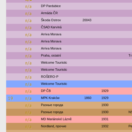
n/a
DP Pardubice
n/a
Armáda ČR
n/a
Škoda Ostrov
20043
n/a
ČSAD Karviná
n/a
Arriva Morava
n/a
Arriva Morava
n/a
Arriva Morava
n/a
Praha, ostatní
Tr
n/a
Welcome Touristic
n/a
Welcome Touristic
n/a
ROŠERO-P
n/a
Welcome Touristic
n/a
DP ČB
1929
19
n/a
MPK Kraków
1860
1929
n/a
Разные города
1930
n/a
Разные города
1930
N
n/a
MD Mariánské Lázně
1931
n/a
Nordland, прочие
1932
Pe