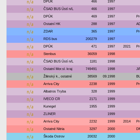
n/a
DPÚK
466
1997
n/a
ČSAD BUS Ústí n/L
466
1997
n/a
DPÚK
469
1997
Pr
n/a
Ostatní HK
288
1997
AD
n/a
ZDAR
365
1997
Pr
n/a
RDS bus
200279
1997
n/a
DPÚK
471
1997
2021
Pr
n/a
Stenbus
36059
1998
n/a
ČSAD BUS Ústí n/L
1181
1998
n/a
Ostatní Mor.sl. kraj
749491
1998
Ji
n/a
Žilinský k., ostatné
38569
09.1998
BU
n/a
Arriva City
2238
1999
Pr
n/a
Albatros Tryba
328
1999
n/a
IVECO CR
2171
1999
n/a
Kunegel
1955
1999
n/a
ZLINER
1999
n/a
Arriva City
2232
1999
2014
Pr
n/a
Ostatné Nitria
3297
2000
DM
n/a
Škoda Ostrov
20032
2000