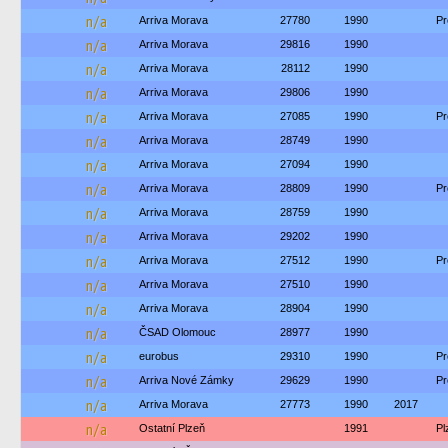
n/a
Arriva Morava
27780
1990
Pr
n/a
Arriva Morava
29816
1990
n/a
Arriva Morava
28112
1990
n/a
Arriva Morava
29806
1990
n/a
Arriva Morava
27085
1990
Pr
n/a
Arriva Morava
28749
1990
n/a
Arriva Morava
27094
1990
n/a
Arriva Morava
28809
1990
Pr
n/a
Arriva Morava
28759
1990
n/a
Arriva Morava
29202
1990
n/a
Arriva Morava
27512
1990
Pr
n/a
Arriva Morava
27510
1990
n/a
Arriva Morava
28904
1990
n/a
ČSAD Olomouc
28977
1990
n/a
eurobus
29310
1990
Pr
n/a
Arriva Nové Zámky
29629
1990
Pr
n/a
Arriva Morava
27773
1990
2017
n/a
Ostatní Plzeň
1991
Pl