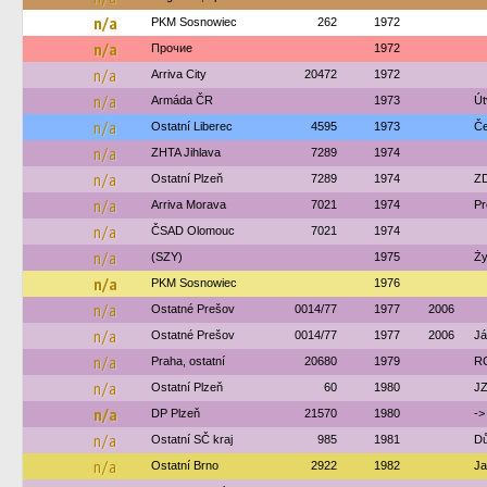
n/a
PKM Sosnowiec
262
1972
n/a
Прочие
1972
n/a
Arriva City
20472
1972
n/a
Armáda ČR
1973
Út
n/a
Ostatní Liberec
4595
1973
Če
n/a
ZHTA Jihlava
7289
1974
n/a
Ostatní Plzeň
7289
1974
ZD
n/a
Arriva Morava
7021
1974
Pr
n/a
ČSAD Olomouc
7021
1974
n/a
(SZY)
1975
Ży
n/a
PKM Sosnowiec
1976
n/a
Ostatné Prešov
0014/77
1977
2006
n/a
Ostatné Prešov
0014/77
1977
2006
Já
n/a
Praha, ostatní
20680
1979
R
n/a
Ostatní Plzeň
60
1980
JZ
n/a
DP Plzeň
21570
1980
->
n/a
Ostatní SČ kraj
985
1981
Dů
n/a
Ostatní Brno
2922
1982
Ja