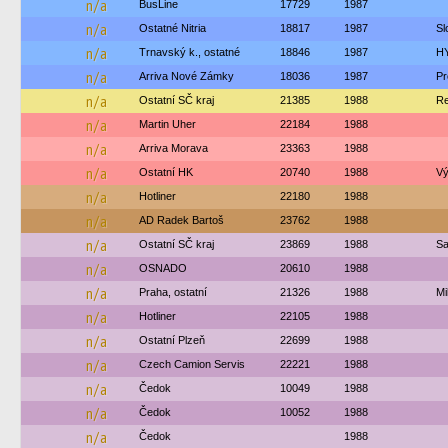
n/a
BusLine
17729
1987
n/a
Ostatné Nitria
18817
1987
Sl
n/a
Trnavský k., ostatné
18846
1987
H
n/a
Arriva Nové Zámky
18036
1987
Pr
n/a
Ostatní SČ kraj
21385
1988
Re
n/a
Martin Uher
22184
1988
n/a
Arriva Morava
23363
1988
n/a
Ostatní HK
20740
1988
Vý
n/a
Hotliner
22180
1988
n/a
AD Radek Bartoš
23762
1988
n/a
Ostatní SČ kraj
23869
1988
Sa
n/a
OSNADO
20610
1988
n/a
Praha, ostatní
21326
1988
Mi
n/a
Hotliner
22105
1988
n/a
Ostatní Plzeň
22699
1988
n/a
Czech Camion Servis
22221
1988
n/a
Čedok
10049
1988
n/a
Čedok
10052
1988
n/a
Čedok
1988