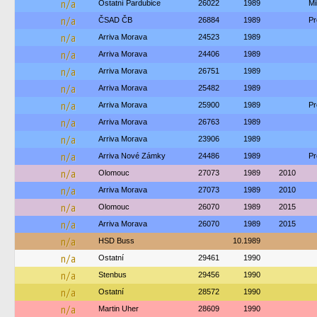
n/a
Ostatní Pardubice
26022
1989
M
n/a
ČSAD ČB
26884
1989
Pr
n/a
Arriva Morava
24523
1989
n/a
Arriva Morava
24406
1989
n/a
Arriva Morava
26751
1989
n/a
Arriva Morava
25482
1989
n/a
Arriva Morava
25900
1989
Pr
n/a
Arriva Morava
26763
1989
n/a
Arriva Morava
23906
1989
n/a
Arriva Nové Zámky
24486
1989
Pr
n/a
Olomouc
27073
1989
2010
n/a
Arriva Morava
27073
1989
2010
n/a
Olomouc
26070
1989
2015
n/a
Arriva Morava
26070
1989
2015
n/a
HSD Buss
10.1989
n/a
Ostatní
29461
1990
n/a
Stenbus
29456
1990
n/a
Ostatní
28572
1990
n/a
Martin Uher
28609
1990