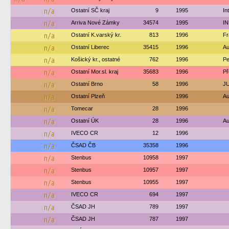
n/a
Ostatní SČ kraj
9
1995
In
n/a
Arriva Nové Zámky
34574
1995
IN
n/a
Ostatní K.varský kr.
813
1996
Fr
n/a
Ostatní Liberec
35415
1996
Au
n/a
Košický kr., ostatné
762
1996
Pe
n/a
Ostatní Mor.sl. kraj
35683
1996
Př
n/a
Ostatní Brno
58
1996
JU
n/a
Ostatní Plzeň
1996
Au
n/a
Tomecar
28
1996
n/a
Ostatní ÚK
28
1996
Au
n/a
IVECO CR
12
1996
n/a
ČSAD ČB
35358
1996
n/a
Stenbus
10958
1997
n/a
Stenbus
10957
1997
n/a
Stenbus
10955
1997
n/a
IVECO CR
694
1997
n/a
ČSAD JH
789
1997
n/a
ČSAD JH
787
1997