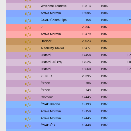
n/a
Welcome Touristic
10813
1986
n/a
Arriva Morava
16095
1986
n/a
ČSAD Česká Lípa
158
1986
Pr
n/a
?
20347
1987
n/a
Arriva Morava
19479
1987
n/a
Hotliner
20023
1987
n/a
Autobusy Kavka
18477
1987
n/a
Ostatní
17458
1987
Fe
n/a
Ostatní JČ kraj
17526
1987
Ob
n/a
Ostatní
18660
1987
Fe
n/a
ZLINER
20395
1987
n/a
Čedok
706
1987
n/a
Čedok
749
1987
n/a
Olomouc
17445
1987
n/a
ČSAD Kladno
19193
1987
n/a
Arriva Morava
19158
1987
n/a
Arriva Morava
17445
1987
n/a
ČSAD ČB
18440
1987