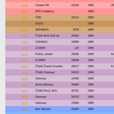
n/a
Ostatní HK
26230
1989
Ji
n/a
DPO trolejbusy
1989
n/a
ČNE
26213
1989
n/a
DSZO
1989
n/a
NERABUS
3978
1989
n/a
ČSAD BUS Ústí n/L
26903
1989
n/a
OSNADO
25880
1989
n/a
ZLINER
119
1989
n/a
Praha, ostatní
25565
1989
An
n/a
ZLINER
25598
1989
n/a
ČSAD Český Krumlov
26617
1989
Pr
n/a
ČSAD Olomouc
24523
1989
n/a
Olomouc
24406
1989
n/a
Arriva Morava
26684
1989
n/a
ČSAD Nový Jičín
26751
1989
n/a
Olomouc
26763
1989
n/a
Olomouc
23906
1989
n/a
Bus Slezsko
25003
1989