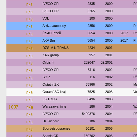
n/a
IVECO CR
2835
2000
Př
n/a
IVECO CR
3265
2000
n/a
VDL
100
2000
n/a
Arriva autobusy
2856
2000
Pr
n/a
ČSAD Plzeň
3654
2000
2017
Pr
n/a
AKV Bus
3654
2000
2017
Pr
n/a
DZS-M.K.TRANS
4234
2001
n/a
KAR group
957
2001
n/a
Orbis ✝
232047
02.2001
n/a
IVECO CR
5116
2002
Př
n/a
SOR
116
2002
Př
n/a
Ostatní ZK
33966
2002
Ma
n/a
Ostatní SČ kraj
7525
2003
Vo
n/a
LS TOUR
6496
2003
1007
n/a
Warszawa, inne
186
2004
W
n/a
IVECO CR
5499376
2004
Př
n/a
Dr. Richard
186
2004
n/a
Sporveisbussenes
50101
2005
n/a
Scania ČR
130762
2006
Př