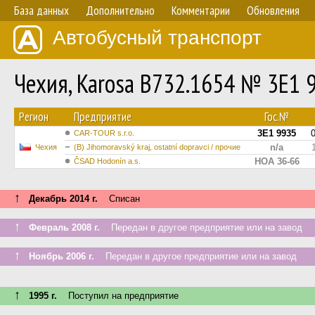
База данных
Дополнительно
Комментарии
Обновления
Автобусный транспорт
Чехия, Karosa B732.1654 № 3E1 
Регион
Предприятие
Гос.№
3E1 9935
CAR-TOUR s.r.o.
n/a
Чехия
(B) Jihomoravský kraj, ostatní dopravci / прочие
HOA 36-66
ČSAD Hodonín a.s.
↑
Декабрь 2014 г.
Списан
↑
Февраль 2008 г.
Передан в другое предприятие или на завод
↑
Ноябрь 2006 г.
Передан в другое предприятие или на завод
↑
1995 г.
Поступил на предприятие