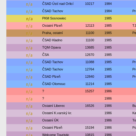
n/a
ČSAD Ústí nad Orlicí
10217
1984
n/a
ČSAD Tachov
1984
Pr
n/a
PKM Sosnowiec
1985
n/a
Ostatní Plzeň
12113
1985
TJ
n/a
Praha, ostatní
11100
1985
Pe
n/a
ČSAD Kladno
11100
1985
n/a
TQM Opava
13685
1985
n/a
ČSA
12670
1985
n/a
ČSAD Tachov
11088
1985
Pr
n/a
ČSAD Tachov
12764
1985
Pr
n/a
ČSAD Plzeň
12840
1985
Pr
n/a
ČSAD Olomouc
11214
1985
n/a
?
15257
1986
n/a
?
1986
n/a
Ostatní Liberec
16526
1986
Bu
n/a
Ostatní K.varský kr.
1986
Ka
n/a
Ostatní ÚK
1986
To
n/a
Ostatní Plzeň
15194
1986
Po
n/a
Welcome Touristic
10815
1986