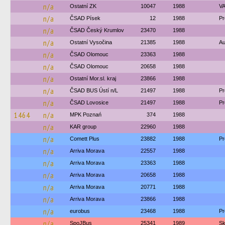
n/a
Ostatní ZK
10047
1988
VA
n/a
ČSAD Písek
12
1988
Pr
n/a
ČSAD Český Krumlov
23470
1988
n/a
Ostatní Vysočina
21385
1988
Au
n/a
ČSAD Olomouc
23363
1988
n/a
ČSAD Olomouc
20658
1988
n/a
Ostatní Mor.sl. kraj
23866
1988
n/a
ČSAD BUS Ústí n/L
21497
1988
Pr
n/a
ČSAD Lovosice
21497
1988
Pr
1464
n/a
MPK Poznań
374
1988
n/a
KAR group
22960
1988
n/a
Comett Plus
23882
1988
Pr
n/a
Arriva Morava
22557
1988
n/a
Arriva Morava
23363
1988
n/a
Arriva Morava
20658
1988
n/a
Arriva Morava
20771
1988
n/a
Arriva Morava
23866
1988
n/a
eurobus
23468
1988
Pr
n/a
SpoJBus
25341
1989
Sk