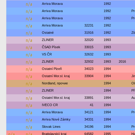
n/a
Arriva Morava
1992
n/a
Arriva Morava
1992
Pr
n/a
Arriva Morava
1992
Pr
n/a
Arriva Morava
32231
1992
n/a
Ostatné
31916
1992
Zb
n/a
ZLINER
32020
1993
n/a
ČSAD Písek
33015
1993
n/a
VS ČR
32632
1993
n/a
ZLINER
32932
1993
2016
n/a
Ostatní Plzeň
34023
1994
n/a
Ostatní Mor.sl. kraj
33904
1994
Ji
n/a
Nordland, прочие
1994
Ol
n/a
ZLINER
1994
Př
n/a
Ostatní Mor.sl. kraj
33891
1994
Au
n/a
IVECO CR
41
1994
n/a
Arriva Morava
34121
1994
Pr
n/a
Arriva Nové Zámky
34331
1994
n/a
Slovak Lines
34196
1994
Pr
n/a
n/a
Bratislavský kraj
64582
1995
Ha