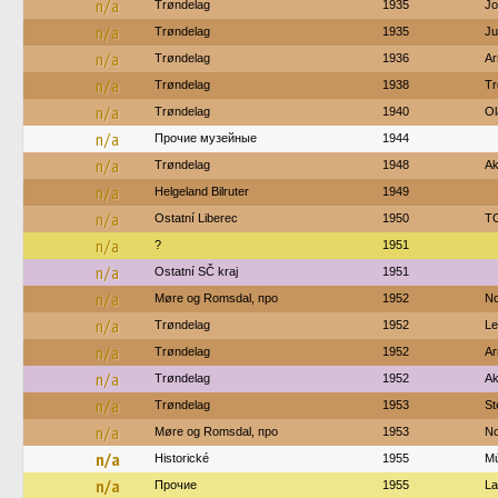
n/a
Trøndelag
1935
Jo
n/a
Trøndelag
1935
Ju
n/a
Trøndelag
1936
Ar
n/a
Trøndelag
1938
Tr
n/a
Trøndelag
1940
Ol
n/a
Прочие музейные
1944
n/a
Trøndelag
1948
Ak
n/a
Helgeland Bilruter
1949
n/a
Ostatní Liberec
1950
TO
n/a
?
1951
n/a
Ostatní SČ kraj
1951
n/a
Møre og Romsdal, про
1952
No
n/a
Trøndelag
1952
Le
n/a
Trøndelag
1952
Ar
n/a
Trøndelag
1952
Ak
n/a
Trøndelag
1953
St
n/a
Møre og Romsdal, про
1953
No
n/a
Historické
1955
M
n/a
Прочие
1955
La