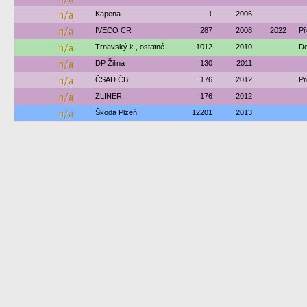
n/a
Kapena
1
2006
n/a
IVECO CR
287
2008
2022
Př
n/a
Trnavský k., ostatné
1012
2010
Do
n/a
DP Žilina
130
2011
n/a
ČSAD ČB
176
2012
Pr
n/a
ZLINER
176
2012
n/a
Škoda Plzeň
12201
2013