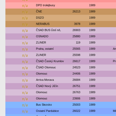
n/a
DPO trolejbusy
1989
n/a
ČNE
26213
1989
n/a
DSZO
1989
n/a
NERABUS
3978
1989
n/a
ČSAD BUS Ústí n/L
26903
1989
n/a
OSNADO
25880
1989
n/a
ZLINER
119
1989
n/a
Praha, ostatní
25565
1989
An
n/a
ZLINER
25598
1989
n/a
ČSAD Český Krumlov
26617
1989
Pr
n/a
ČSAD Olomouc
24523
1989
n/a
Olomouc
24406
1989
n/a
Arriva Morava
26684
1989
n/a
ČSAD Nový Jičín
26751
1989
n/a
Olomouc
26763
1989
n/a
Olomouc
23906
1989
n/a
Bus Slezsko
25003
1989
n/a
Ostatní Pardubice
26022
1989
M