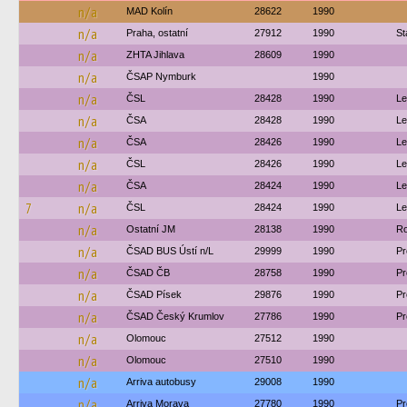
n/a
MAD Kolín
28622
1990
n/a
Praha, ostatní
27912
1990
St
n/a
ZHTA Jihlava
28609
1990
n/a
ČSAP Nymburk
1990
n/a
ČSL
28428
1990
Le
n/a
ČSA
28428
1990
Le
n/a
ČSA
28426
1990
Le
n/a
ČSL
28426
1990
Le
n/a
ČSA
28424
1990
Le
7
n/a
ČSL
28424
1990
Le
n/a
Ostatní JM
28138
1990
Ro
n/a
ČSAD BUS Ústí n/L
29999
1990
Pr
n/a
ČSAD ČB
28758
1990
Pr
n/a
ČSAD Písek
29876
1990
Pr
n/a
ČSAD Český Krumlov
27786
1990
Pr
n/a
Olomouc
27512
1990
n/a
Olomouc
27510
1990
n/a
Arriva autobusy
29008
1990
n/a
Arriva Morava
27780
1990
Pr