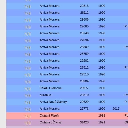
n/a
Arriva Morava
29816
1990
n/a
Arriva Morava
28112
1990
n/a
Arriva Morava
29806
1990
n/a
Arriva Morava
27085
1990
Pr
n/a
Arriva Morava
28749
1990
n/a
Arriva Morava
27094
1990
n/a
Arriva Morava
28809
1990
Pr
n/a
Arriva Morava
28759
1990
n/a
Arriva Morava
29202
1990
n/a
Arriva Morava
27512
1990
Pr
n/a
Arriva Morava
27510
1990
n/a
Arriva Morava
28904
1990
n/a
ČSAD Olomouc
28977
1990
n/a
eurobus
29310
1990
Pr
n/a
Arriva Nové Zámky
29629
1990
Pr
n/a
Arriva Morava
27773
1990
2017
n/a
Ostatní Plzeň
1991
Pl
n/a
Ostatní JČ kraj
31428
1991
Ob