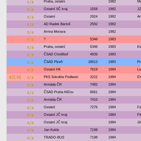
n/a
Praha, ostatní
1982
Mo
n/a
Ostatní SČ kraj
1558
1982
JZ
n/a
Ostatní
2924
1982
Ar
n/a
AD Radek Bartoš
2592
1982
n/a
Arriva Morava
1982
n/a
?
5346
1983
n/a
Praha, ostatní
5346
1983
Ev
n/a
ČSAD Chotěboř
4939
1983
n/a
ČSAD Plzeň
18513
1983
Pr
n/a
Ostatní HK
7619
1984
Lu
40198
n/a
PKS Sokołów Podlaski
3222
1984
EX
n/a
Armáda ČR
7482
1984
n/a
ČSAD Praha Klíčov
8661
1984
n/a
Armáda ČR
7410
1984
n/a
Ostatní
7276
1984
Fe
n/a
Ostatní JČ kraj
1984
FK
n/a
Ostatní JČ kraj
1984
Ji
n/a
Jan Kukla
7198
1984
n/a
TRADO-BUS
7198
1984