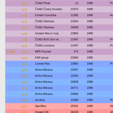
n/a
ČSAD Písek
12
1988
Pr
n/a
ČSAD Český Krumlov
23470
1988
n/a
Ostatní Vysočina
21385
1988
Au
n/a
ČSAD Olomouc
23363
1988
n/a
ČSAD Olomouc
20658
1988
n/a
Ostatní Mor.sl. kraj
23866
1988
n/a
ČSAD BUS Ústí n/L
21497
1988
Pr
n/a
ČSAD Lovosice
21497
1988
Pr
1464
n/a
MPK Poznań
374
1988
n/a
KAR group
22960
1988
n/a
Comett Plus
23882
1988
Pr
n/a
Arriva Morava
22557
1988
n/a
Arriva Morava
23363
1988
n/a
Arriva Morava
20658
1988
n/a
Arriva Morava
20771
1988
n/a
Arriva Morava
23866
1988
n/a
eurobus
23468
1988
Pr
n/a
SpoJBus
25341
1989
Sk
n/a
Ostatní HK
26230
1989
Ji