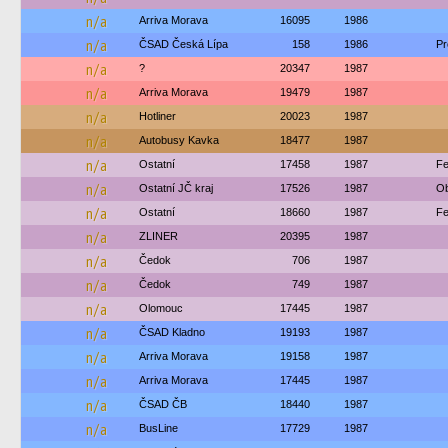
n/a
Arriva Morava
16095
1986
n/a
ČSAD Česká Lípa
158
1986
Pr
n/a
?
20347
1987
n/a
Arriva Morava
19479
1987
n/a
Hotliner
20023
1987
n/a
Autobusy Kavka
18477
1987
n/a
Ostatní
17458
1987
Fe
n/a
Ostatní JČ kraj
17526
1987
Ob
n/a
Ostatní
18660
1987
Fe
n/a
ZLINER
20395
1987
n/a
Čedok
706
1987
n/a
Čedok
749
1987
n/a
Olomouc
17445
1987
n/a
ČSAD Kladno
19193
1987
n/a
Arriva Morava
19158
1987
n/a
Arriva Morava
17445
1987
n/a
ČSAD ČB
18440
1987
n/a
BusLine
17729
1987