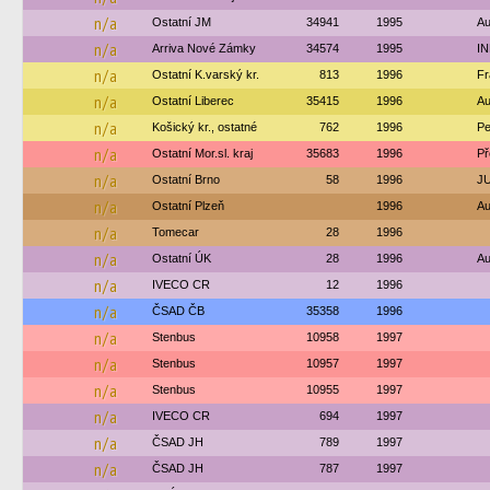
n/a
Ostatní JM
34941
1995
Au
n/a
Arriva Nové Zámky
34574
1995
IN
n/a
Ostatní K.varský kr.
813
1996
Fr
n/a
Ostatní Liberec
35415
1996
Au
n/a
Košický kr., ostatné
762
1996
Pe
n/a
Ostatní Mor.sl. kraj
35683
1996
Př
n/a
Ostatní Brno
58
1996
JU
n/a
Ostatní Plzeň
1996
Au
n/a
Tomecar
28
1996
n/a
Ostatní ÚK
28
1996
Au
n/a
IVECO CR
12
1996
n/a
ČSAD ČB
35358
1996
n/a
Stenbus
10958
1997
n/a
Stenbus
10957
1997
n/a
Stenbus
10955
1997
n/a
IVECO CR
694
1997
n/a
ČSAD JH
789
1997
n/a
ČSAD JH
787
1997