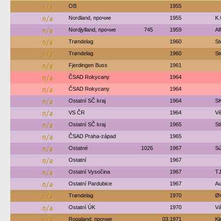
n/a
OB
1955
n/a
Nordland, прочие
1955
K.
n/a
Nordjylland, прочие
745
1959
Al
n/a
Trøndelag
1960
St
n/a
Trøndelag
1960
St
n/a
Fjerdingen Buss
1961
n/a
ČSAD Rokycany
1964
n/a
ČSAD Rokycany
1964
n/a
Ostatní SČ kraj
1964
SK
n/a
VS ČR
1964
Vě
n/a
Ostatní SČ kraj
1965
St
n/a
ČSAD Praha-západ
1965
n/a
Ostatné
1026
1967
Sú
n/a
Ostatní
1967
n/a
Ostatní Vysočina
1967
TJ
n/a
Ostatní Pardubice
1967
Au
n/a
Trøndelag
1970
Ør
n/a
Ostatní ÚK
1970
Vá
n/a
Rogaland, прочие
03.1971
Kl