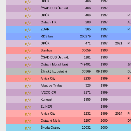
n/a
DPÚK
466
1997
n/a
ČSAD BUS Ústí n/L
466
1997
n/a
DPÚK
469
1997
Pr
n/a
Ostatní HK
288
1997
AD
n/a
ZDAR
365
1997
Pr
n/a
RDS bus
200279
1997
n/a
DPÚK
471
1997
2021
Pr
n/a
Stenbus
36059
1998
n/a
ČSAD BUS Ústí n/L
1181
1998
n/a
Ostatní Mor.sl. kraj
749491
1998
Ji
n/a
Žilinský k., ostatné
38569
09.1998
BU
n/a
Arriva City
2238
1999
Pr
n/a
Albatros Tryba
328
1999
n/a
IVECO CR
2171
1999
n/a
Kunegel
1955
1999
n/a
ZLINER
1999
n/a
Arriva City
2232
1999
2014
Pr
n/a
Ostatné Nitria
3297
2000
DM
n/a
Škoda Ostrov
20032
2000