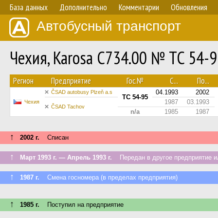
База данных
Дополнительно
Комментарии
Обновления
Автобусный транспорт
Чехия, Karosa C734.00 № TC 54-
Регион
Предприятие
Гос.№
С...
По...
04.1993
2002
ČSAD autobusy Plzeň a.s
TC 54-95
1987
03.1993
Чехия
ČSAD Tachov
n/a
1985
1987
↑
2002 г.
Списан
↑
Март 1993 г. — Апрель 1993 г.
Передан в другое предприятие ил
↑
1987 г.
Смена госномера (в пределах предприятия)
↑
1985 г.
Поступил на предприятие