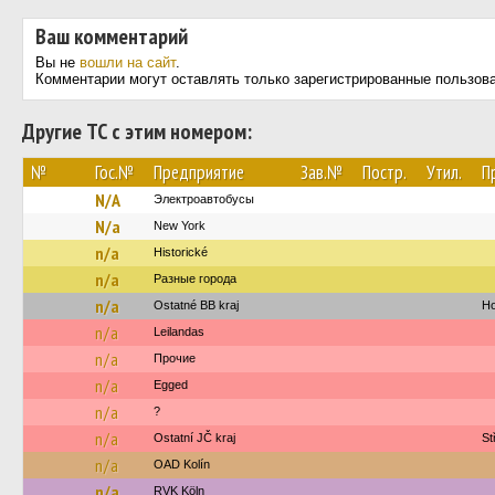
Ваш комментарий
Вы не
вошли на сайт
.
Комментарии могут оставлять только зарегистрированные пользов
Другие ТС с этим номером:
№
Гос.№
Предприятие
Зав.№
Постр.
Утил.
П
N/A
Электроавтобусы
N/a
New York‎‎‎‎‎‎‎
n/a
Historické
n/a
Разные города
n/a
Ostatné BB kraj
Ho
n/a
Leilandas
n/a
Прочие
n/a
Egged
n/a
?
n/a
Ostatní JČ kraj
St
n/a
OAD Kolín
n/a
RVK Köln