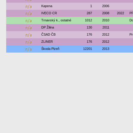
n/a
Kapena
1
2006
n/a
IVECO CR
287
2008
2022
Př
n/a
Trnavský k., ostatné
1012
2010
Do
n/a
DP Žilina
130
2011
n/a
ČSAD ČB
176
2012
Pr
n/a
ZLINER
176
2012
n/a
Škoda Plzeň
12201
2013