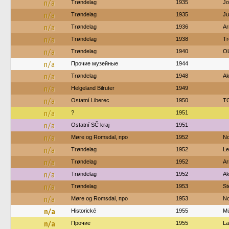
n/a
Trøndelag
1935
Jo
n/a
Trøndelag
1935
Ju
n/a
Trøndelag
1936
Ar
n/a
Trøndelag
1938
Tr
n/a
Trøndelag
1940
Ol
n/a
Прочие музейные
1944
n/a
Trøndelag
1948
Ak
n/a
Helgeland Bilruter
1949
n/a
Ostatní Liberec
1950
TO
n/a
?
1951
n/a
Ostatní SČ kraj
1951
n/a
Møre og Romsdal, про
1952
No
n/a
Trøndelag
1952
Le
n/a
Trøndelag
1952
Ar
n/a
Trøndelag
1952
Ak
n/a
Trøndelag
1953
St
n/a
Møre og Romsdal, про
1953
No
n/a
Historické
1955
M
n/a
Прочие
1955
La