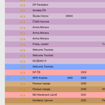
n/a
DP Pardubice
n/a
Armáda ČR
n/a
Škoda Ostrov
20043
n/a
ČSAD Karviná
n/a
Arriva Morava
n/a
Arriva Morava
n/a
Arriva Morava
n/a
Praha, ostatní
Tr
n/a
Welcome Touristic
n/a
Welcome Touristic
n/a
ROŠERO-P
n/a
Welcome Touristic
n/a
DP ČB
1929
19
n/a
MPK Kraków
1860
1929
n/a
Разные города
1930
n/a
Разные города
1930
N
n/a
MD Mariánské Lázně
1931
n/a
Nordland, прочие
1932
Pe