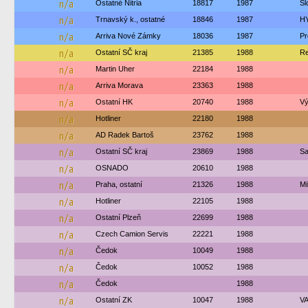
n/a
Ostatné Nitria
18817
1987
Sl
n/a
Trnavský k., ostatné
18846
1987
H
n/a
Arriva Nové Zámky
18036
1987
Pr
n/a
Ostatní SČ kraj
21385
1988
Re
n/a
Martin Uher
22184
1988
n/a
Arriva Morava
23363
1988
n/a
Ostatní HK
20740
1988
Vý
n/a
Hotliner
22180
1988
n/a
AD Radek Bartoš
23762
1988
n/a
Ostatní SČ kraj
23869
1988
Sa
n/a
OSNADO
20610
1988
n/a
Praha, ostatní
21326
1988
Mi
n/a
Hotliner
22105
1988
n/a
Ostatní Plzeň
22699
1988
n/a
Czech Camion Servis
22221
1988
n/a
Čedok
10049
1988
n/a
Čedok
10052
1988
n/a
Čedok
1988
n/a
Ostatní ZK
10047
1988
VA