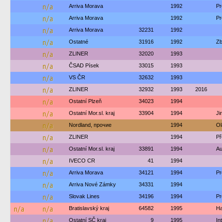
n/a
Arriva Morava
1992
Pr
n/a
Arriva Morava
1992
Pr
n/a
Arriva Morava
32231
1992
n/a
Ostatné
31916
1992
Zb
n/a
ZLINER
32020
1993
n/a
ČSAD Písek
33015
1993
n/a
VS ČR
32632
1993
n/a
ZLINER
32932
1993
2016
n/a
Ostatní Plzeň
34023
1994
n/a
Ostatní Mor.sl. kraj
33904
1994
Ji
n/a
Nordland, прочие
1994
Ol
n/a
ZLINER
1994
Př
n/a
Ostatní Mor.sl. kraj
33891
1994
Au
n/a
IVECO CR
41
1994
n/a
Arriva Morava
34121
1994
Pr
n/a
Arriva Nové Zámky
34331
1994
n/a
Slovak Lines
34196
1994
Pr
n/a
n/a
Bratislavský kraj
64582
1995
Ha
n/a
Ostatní SČ kraj
9
1995
In