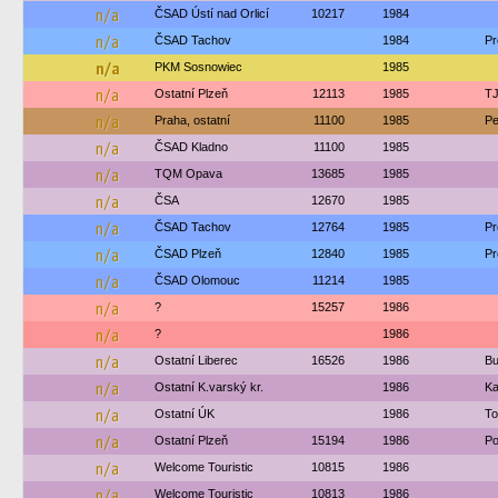
n/a
ČSAD Ústí nad Orlicí
10217
1984
n/a
ČSAD Tachov
1984
Pr
n/a
PKM Sosnowiec
1985
n/a
Ostatní Plzeň
12113
1985
TJ
n/a
Praha, ostatní
11100
1985
Pe
n/a
ČSAD Kladno
11100
1985
n/a
TQM Opava
13685
1985
n/a
ČSA
12670
1985
n/a
ČSAD Tachov
12764
1985
Pr
n/a
ČSAD Plzeň
12840
1985
Pr
n/a
ČSAD Olomouc
11214
1985
n/a
?
15257
1986
n/a
?
1986
n/a
Ostatní Liberec
16526
1986
Bu
n/a
Ostatní K.varský kr.
1986
Ka
n/a
Ostatní ÚK
1986
To
n/a
Ostatní Plzeň
15194
1986
Po
n/a
Welcome Touristic
10815
1986
n/a
Welcome Touristic
10813
1986