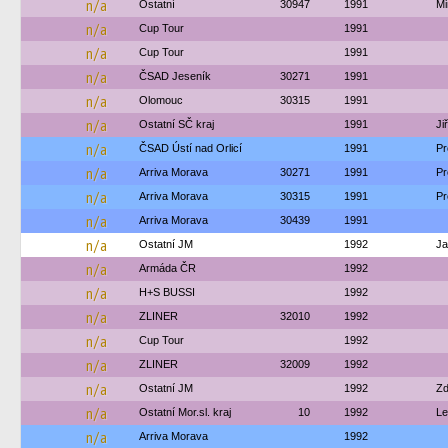
n/a
Ostatní
30947
1991
Mi
n/a
Cup Tour
1991
n/a
Cup Tour
1991
n/a
ČSAD Jeseník
30271
1991
n/a
Olomouc
30315
1991
n/a
Ostatní SČ kraj
1991
Ji
n/a
ČSAD Ústí nad Orlicí
1991
Pr
n/a
Arriva Morava
30271
1991
Pr
n/a
Arriva Morava
30315
1991
Pr
n/a
Arriva Morava
30439
1991
n/a
Ostatní JM
1992
Ja
n/a
Armáda ČR
1992
n/a
H+S BUSSI
1992
n/a
ZLINER
32010
1992
n/a
Cup Tour
1992
n/a
ZLINER
32009
1992
n/a
Ostatní JM
1992
Zd
n/a
Ostatní Mor.sl. kraj
10
1992
Le
n/a
Arriva Morava
1992