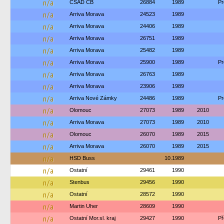
n/a
ČSAD ČB
26884
1989
Pr
n/a
Arriva Morava
24523
1989
n/a
Arriva Morava
24406
1989
n/a
Arriva Morava
26751
1989
n/a
Arriva Morava
25482
1989
n/a
Arriva Morava
25900
1989
Pr
n/a
Arriva Morava
26763
1989
n/a
Arriva Morava
23906
1989
n/a
Arriva Nové Zámky
24486
1989
Pr
n/a
Olomouc
27073
1989
2010
n/a
Arriva Morava
27073
1989
2010
n/a
Olomouc
26070
1989
2015
n/a
Arriva Morava
26070
1989
2015
n/a
HSD Buss
10.1989
n/a
Ostatní
29461
1990
n/a
Stenbus
29456
1990
n/a
Ostatní
28572
1990
n/a
Martin Uher
28609
1990
n/a
Ostatní Mor.sl. kraj
29427
1990
Př