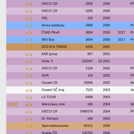
n/a
IVECO CR
2835
2000
Př
n/a
IVECO CR
3265
2000
n/a
VDL
100
2000
n/a
Arriva autobusy
2856
2000
Pr
n/a
ČSAD Plzeň
3654
2000
2017
Pr
n/a
AKV Bus
3654
2000
2017
Pr
n/a
DZS-M.K.TRANS
4234
2001
n/a
KAR group
957
2001
n/a
Orbis ✝
232047
02.2001
n/a
IVECO CR
5116
2002
Př
n/a
SOR
116
2002
Př
n/a
Ostatní ZK
33966
2002
Ma
n/a
Ostatní SČ kraj
7525
2003
Vo
n/a
LS TOUR
6496
2003
1007
n/a
Warszawa, inne
186
2004
W
n/a
IVECO CR
5499376
2004
Př
n/a
Dr. Richard
186
2004
n/a
Sporveisbussenes
50101
2005
n/a
Scania ČR
130762
2006
Př