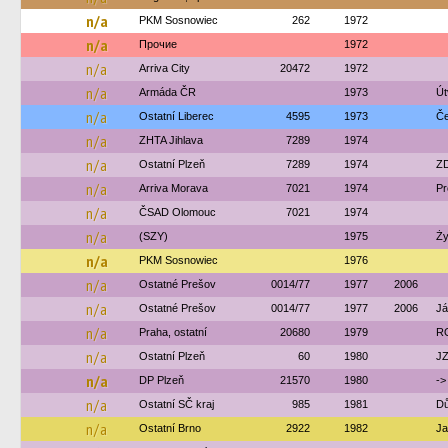
n/a
PKM Sosnowiec
262
1972
n/a
Прочие
1972
n/a
Arriva City
20472
1972
n/a
Armáda ČR
1973
Út
n/a
Ostatní Liberec
4595
1973
Če
n/a
ZHTA Jihlava
7289
1974
n/a
Ostatní Plzeň
7289
1974
ZD
n/a
Arriva Morava
7021
1974
Pr
n/a
ČSAD Olomouc
7021
1974
n/a
(SZY)
1975
Ży
n/a
PKM Sosnowiec
1976
n/a
Ostatné Prešov
0014/77
1977
2006
n/a
Ostatné Prešov
0014/77
1977
2006
Já
n/a
Praha, ostatní
20680
1979
R
n/a
Ostatní Plzeň
60
1980
JZ
n/a
DP Plzeň
21570
1980
->
n/a
Ostatní SČ kraj
985
1981
Dů
n/a
Ostatní Brno
2922
1982
Ja