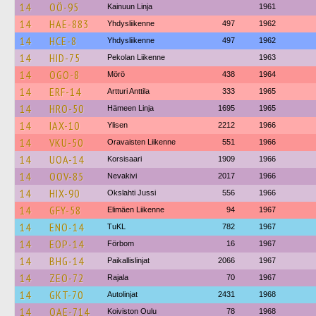
14
OÖ-95
Kainuun Linja
1961
14
HAE-883
Yhdysliikenne
497
1962
14
HCE-8
Yhdysliikenne
497
1962
14
HID-75
Pekolan Liikenne
1963
14
OGO-8
Mörö
438
1964
14
ERF-14
Artturi Anttila
333
1965
14
HRO-50
Hämeen Linja
1695
1965
14
IAX-10
Ylisen
2212
1966
14
VKU-50
Oravaisten Liikenne
551
1966
14
UOA-14
Korsisaari
1909
1966
14
OOV-85
Nevakivi
2017
1966
14
HIX-90
Okslahti Jussi
556
1966
14
GFY-58
Elimäen Liikenne
94
1967
14
ENO-14
TuKL
782
1967
14
EOP-14
Förbom
16
1967
14
BHG-14
Paikallislinjat
2066
1967
14
ZEO-72
Rajala
70
1967
14
GKT-70
Autolinjat
2431
1968
14
OAE-714
Koiviston Oulu
78
1968