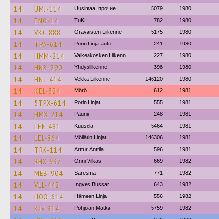
14
UMJ-114
Uusimaa, прочие
5079
1980
14
ENO-14
TuKL
782
1980
14
VKC-888
Oravaisten Liikenne
5175
1980
14
TPA-614
Porin Linja-auto
241
1980
14
HMM-214
Valkeakosken Liikenn
227
1980
14
HNB-290
Yhdysliikenne
398
1980
14
HNC-414
Vekka Liikenne
146120
1980
14
KEL-324
Mörö
612
1981
14
5TPX-614
Porin Linjat
555
1981
14
HMX-214
Paunu
248
1981
14
LEK-481
Kuusela
5464
1981
14
LEL-864
Möllärin Linjat
146306
1981
14
TRK-114
Artturi Anttila
596
1981
14
RHX-637
Onni Vilkas
669
1982
14
MEB-904
Saresma
771
1982
14
VLL-442
Ingves Bussar
643
1982
14
HOO-614
Hämeen Linja
556
1982
14
KJV-814
Pohjolan Matka
5759
1982