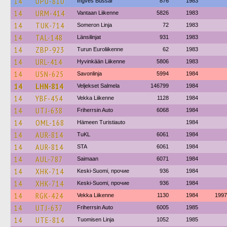
14
UPU-810
Ingves Bussar
876
1983
14
URM-414
Vantaan Liikenne
5826
1983
14
TUK-714
Someron Linja
72
1983
14
TAL-148
Länsilinjat
931
1983
14
ZBP-923
Turun Euroliikenne
62
1983
14
URL-414
Hyvinkään Liikenne
5806
1983
14
USN-625
Savonlinja
5994
1984
14
LHN-814
Veljekset Salmela
146799
1984
14
YBF-454
Vekka Liikenne
1128
1984
14
UTJ-638
Friherrsin Auto
6068
1984
14
OML-168
Hämeen Turistiauto
1984
14
AUR-814
TuKL
6061
1984
14
AUR-814
STA
6061
1984
14
AUL-787
Saimaan
6071
1984
14
XHK-714
Keski-Suomi, прочие
936
1984
14
XHK-714
Keski-Suomi, прочие
936
1984
14
RGK-424
Vekka Liikenne
1130
1984
1997
14
UTJ-637
Friherrsin Auto
6005
1985
14
UTE-814
Tuomisen Linja
1052
1985