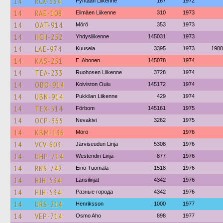
14
RCX-334
Pyhtään Liikenne
167
1972
14
RAE-108
Elimäen Liikenne
310
1973
14
OAT-914
Mörö
353
1973
14
HCH-252
Yhdysliikenne
145031
1973
14
LAE-974
Kuusela
3395
1973
1988
14
KAS-251
E. Ahonen
145078
1974
14
TEA-233
Ruohosen Liikenne
3728
1974
14
OBO-914
Koiviston Oulu
145172
1974
14
UBN-914
Pukkilan Liikenne
429
1974
14
TEX-514
Förbom
145161
1975
14
OCP-365
Nevakivi
3262
1975
14
KBM-136
Mörö
1976
14
VCV-603
Järviseudun Linja
5308
1976
14
UHP-714
Westendin Linja
877
1976
14
RNS-742
Eino Tuomala
1518
1976
14
HJH-534
Länsilinjat
4342
1976
14
HJH-534
Разные города
4342
1976
14
URS-214
Henriksson
1000
1977
14
VEP-714
Osmo Aho
898
1977