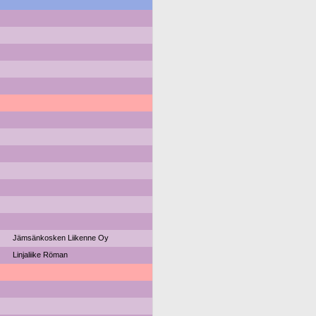
Jämsänkosken Liikenne Oy
Linjaliike Röman