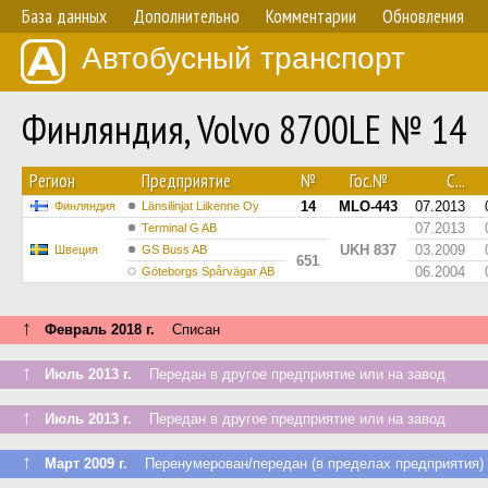
База данных
Дополнительно
Комментарии
Обновления
Автобусный транспорт
Финляндия, Volvo 8700LE № 14
Регион
Предприятие
№
Гос.№
С...
14
MLO-443
07.2013
Финляндия
Länsilinjat Liikenne Oy
07.2013
Terminal G AB
UKH 837
03.2009
Швеция
GS Buss AB
651
06.2004
Göteborgs Spårvägar AB
↑
Февраль 2018 г.
Списан
↑
Июль 2013 г.
Передан в другое предприятие или на завод
↑
Июль 2013 г.
Передан в другое предприятие или на завод
↑
Март 2009 г.
Перенумерован/передан (в пределах предприятия)