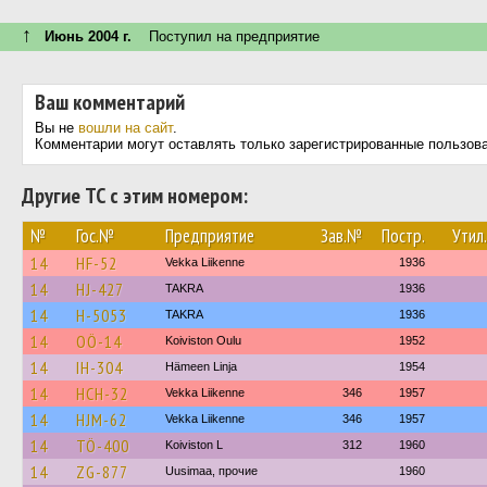
↑
Июнь 2004 г.
Поступил на предприятие
Ваш комментарий
Вы не
вошли на сайт
.
Комментарии могут оставлять только зарегистрированные пользов
Другие ТС с этим номером:
№
Гос.№
Предприятие
Зав.№
Постр.
Утил.
14
HF-52
Vekka Liikenne
1936
14
HJ-427
TAKRA
1936
14
H-5053
TAKRA
1936
14
OÖ-14
Koiviston Oulu
1952
14
IH-304
Hämeen Linja
1954
14
HCH-32
Vekka Liikenne
346
1957
14
HJM-62
Vekka Liikenne
346
1957
14
TÖ-400
Koiviston L
312
1960
14
ZG-877
Uusimaa, прочие
1960