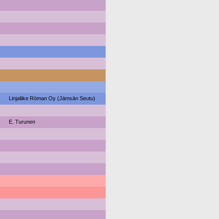
Linjaliike Röman Oy (Jämsän Seutu)
E. Turunen