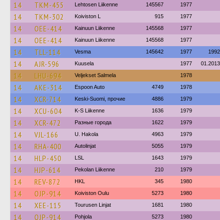
14
TKM-455
Lehtosen Liikenne
145567
1977
14
TKM-302
Koiviston L
915
1977
14
OEE-414
Kainuun Liikenne
145568
1977
14
OEE-414
Kainuun Liikenne
145568
1977
14
TLL-114
Vesma
145642
1977
1992
14
AJR-596
Kuusela
1977
01.2013
14
LHU-694
Veljekset Salmela
1978
14
AKE-314
Espoon Auto
4749
1978
14
XCR-714
Keski-Suomi, прочие
4886
1979
14
XCU-604
K-S Liikenne
1636
1979
14
XCR-472
Разные города
1622
1979
14
VJL-166
U. Hakola
4963
1979
14
RHA-400
Autolinjat
5055
1979
14
HLP-450
LSL
1643
1979
14
HJP-614
Pekolan Liikenne
210
1979
14
REV-872
HKL
345
1980
14
OJP-914
Koiviston Oulu
5273
1980
14
XEE-115
Tourusen Linjat
1681
1980
14
OJP-914
Pohjola
5273
1980