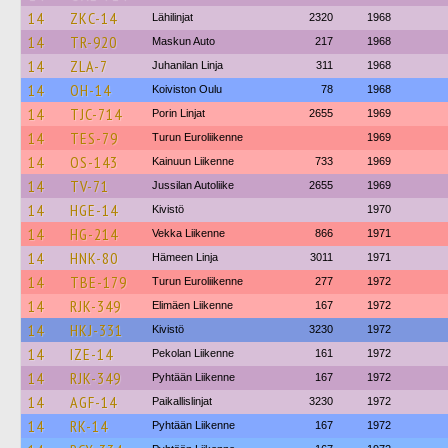
14
ZKC-14
Lähilinjat
2320
1968
14
TR-920
Maskun Auto
217
1968
14
ZLA-7
Juhanilan Linja
311
1968
14
OH-14
Koiviston Oulu
78
1968
14
TJC-714
Porin Linjat
2655
1969
14
TES-79
Turun Euroliikenne
1969
14
OS-143
Kainuun Liikenne
733
1969
14
TV-71
Jussilan Autoliike
2655
1969
14
HGE-14
Kivistö
1970
14
HG-214
Vekka Liikenne
866
1971
14
HNK-80
Hämeen Linja
3011
1971
14
TBE-179
Turun Euroliikenne
277
1972
14
RJK-349
Elimäen Liikenne
167
1972
14
HKJ-331
Kivistö
3230
1972
14
IZE-14
Pekolan Liikenne
161
1972
14
RJK-349
Pyhtään Liikenne
167
1972
14
AGF-14
Paikallislinjat
3230
1972
14
RK-14
Pyhtään Liikenne
167
1972