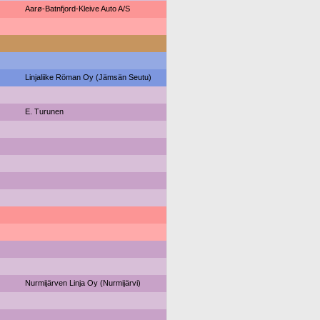
Aarø-Batnfjord-Kleive Auto A/S
Linjaliike Röman Oy (Jämsän Seutu)
E. Turunen
Nurmijärven Linja Oy (Nurmijärvi)