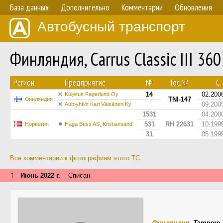
База данных
Дополнительно
Комментарии
Обновления
Автобусный транспорт
Финляндия, Carrus Classic III 36
Регион
Предприятие
№
Гос.№
С..
14
02.200
Kuljetus Fagerlund Oy
TNI-147
Финляндия
09.200
Autoyhtiöt Kari Väisänen Ky
1531
04.200
531
RH 22631
10.199
Норвегия
Haga Buss AS, Kristiansand
31
05.199
Все комментарии к фотографиям этого ТС
↑
Июнь 2022 г.
Списан
Финляндия
,
Tampere