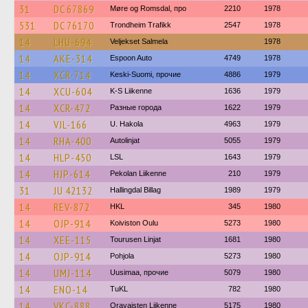
31
DC 67869
Møre og Romsdal, про
2210
1978
531
DC 76170
Trondheim Trafikk
2547
1978
14
LHU-694
Veljekset Salmela
1978
14
AKE-314
Espoon Auto
4749
1978
14
XCR-714
Keski-Suomi, прочие
4886
1979
14
XCU-604
K-S Liikenne
1636
1979
14
XCR-472
Разные города
1622
1979
14
VJL-166
U. Hakola
4963
1979
14
RHA-400
Autolinjat
5055
1979
14
HLP-450
LSL
1643
1979
14
HJP-614
Pekolan Liikenne
210
1979
31
JU 42132
Hallingdal Billag
1989
1979
14
REV-872
HKL
345
1980
14
OJP-914
Koiviston Oulu
5273
1980
14
XEE-115
Tourusen Linjat
1681
1980
14
OJP-914
Pohjola
5273
1980
14
UMJ-114
Uusimaa, прочие
5079
1980
14
ENO-14
TuKL
782
1980
14
VKC-888
Oravaisten Liikenne
5175
1980