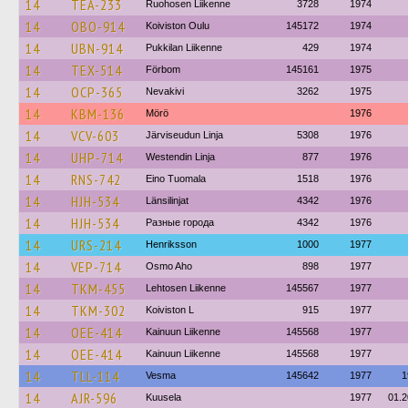
14
TEA-233
Ruohosen Liikenne
3728
1974
14
OBO-914
Koiviston Oulu
145172
1974
14
UBN-914
Pukkilan Liikenne
429
1974
14
TEX-514
Förbom
145161
1975
14
OCP-365
Nevakivi
3262
1975
14
KBM-136
Mörö
1976
14
VCV-603
Järviseudun Linja
5308
1976
14
UHP-714
Westendin Linja
877
1976
14
RNS-742
Eino Tuomala
1518
1976
14
HJH-534
Länsilinjat
4342
1976
14
HJH-534
Разные города
4342
1976
14
URS-214
Henriksson
1000
1977
14
VEP-714
Osmo Aho
898
1977
14
TKM-455
Lehtosen Liikenne
145567
1977
14
TKM-302
Koiviston L
915
1977
14
OEE-414
Kainuun Liikenne
145568
1977
14
OEE-414
Kainuun Liikenne
145568
1977
14
TLL-114
Vesma
145642
1977
1
14
AJR-596
Kuusela
1977
01.