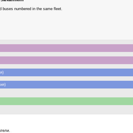
d buses numbered in the same fleet.
я)
ия)
атели.