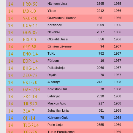
14
HRO-50
Hämeen Linja
1695
1965
14
IAX-10
Ylisen
2212
1966
14
VKU-50
Oravaisten Liikenne
551
1966
14
UOA-14
Korsisaari
1909
1966
14
OOV-85
Nevakivi
2017
1966
14
HIX-90
Okslahti Jussi
556
1966
14
GFY-58
Elimäen Liikenne
94
1967
14
ENO-14
TuKL
782
1967
14
EOP-14
Förbom
16
1967
14
BHG-14
Paikallislinjat
2066
1967
14
ZEO-72
Rajala
70
1967
14
GKT-70
Autolinjat
2431
1968
14
OAE-714
Koiviston Oulu
78
1968
14
ZKC-14
Lähilinjat
2320
1968
14
TR-920
Maskun Auto
217
1968
14
ZLA-7
Juhanilan Linja
311
1968
14
OH-14
Koiviston Oulu
78
1968
14
TJC-714
Porin Linjat
2655
1969
14
TES-79
Turun Euroliikenne
1969