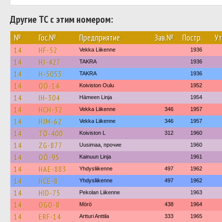
Другие ТС с этим номером:
№
Гос.№
Предприятие
Зав.№
Постр.
Ут
14
HF-52
Vekka Liikenne
1936
14
HJ-427
TAKRA
1936
14
H-5053
TAKRA
1936
14
OÖ-14
Koiviston Oulu
1952
14
IH-304
Hämeen Linja
1954
14
HCH-32
Vekka Liikenne
346
1957
14
HJM-62
Vekka Liikenne
346
1957
14
TÖ-400
Koiviston L
312
1960
14
ZG-877
Uusimaa, прочие
1960
14
OÖ-95
Kainuun Linja
1961
14
HAE-883
Yhdysliikenne
497
1962
14
HCE-8
Yhdysliikenne
497
1962
14
HID-75
Pekolan Liikenne
1963
14
OGO-8
Mörö
438
1964
14
ERF-14
Artturi Anttila
333
1965