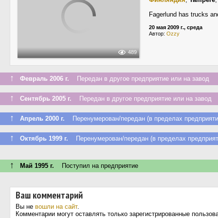
Fagerlund has trucks an
20 мая 2009 г., среда
Автор:
Ozzy
489
↑
Февраль 2006 г.
Передан в другое предприятие или на завод
↑
Сентябрь 2005 г.
Передан в другое предприятие или на завод
↑
Апрель 2000 г.
Перенумерован/передан (в пределах предприяти
↑
Октябрь 1999 г.
Перенумерован/передан (в пределах предприят
↑
Май 1995 г.
Поступил на предприятие
Ваш комментарий
Вы не
вошли на сайт
.
Комментарии могут оставлять только зарегистрированные пользов