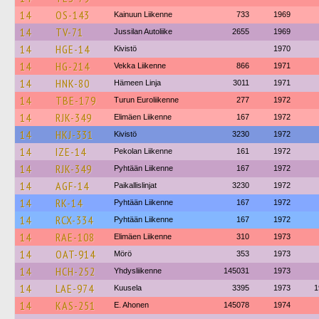
14
OS-143
Kainuun Liikenne
733
1969
14
TV-71
Jussilan Autoliike
2655
1969
14
HGE-14
Kivistö
1970
14
HG-214
Vekka Liikenne
866
1971
14
HNK-80
Hämeen Linja
3011
1971
14
TBE-179
Turun Euroliikenne
277
1972
14
RJK-349
Elimäen Liikenne
167
1972
14
HKJ-331
Kivistö
3230
1972
14
IZE-14
Pekolan Liikenne
161
1972
14
RJK-349
Pyhtään Liikenne
167
1972
14
AGF-14
Paikallislinjat
3230
1972
14
RK-14
Pyhtään Liikenne
167
1972
14
RCX-334
Pyhtään Liikenne
167
1972
14
RAE-108
Elimäen Liikenne
310
1973
14
OAT-914
Mörö
353
1973
14
HCH-252
Yhdysliikenne
145031
1973
14
LAE-974
Kuusela
3395
1973
1
14
KAS-251
E. Ahonen
145078
1974