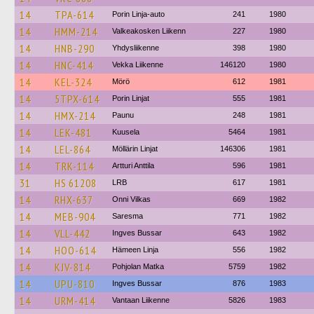
14
TPA-614
Porin Linja-auto
241
1980
14
HMM-214
Valkeakosken Liikenn
227
1980
14
HNB-290
Yhdysliikenne
398
1980
14
HNC-414
Vekka Liikenne
146120
1980
14
KEL-324
Mörö
612
1981
14
5TPX-614
Porin Linjat
555
1981
14
HMX-214
Paunu
248
1981
14
LEK-481
Kuusela
5464
1981
14
LEL-864
Möllärin Linjat
146306
1981
14
TRK-114
Artturi Anttila
596
1981
31
HS 61208
LRB
617
1981
14
RHX-637
Onni Vilkas
669
1982
14
MEB-904
Saresma
771
1982
14
VLL-442
Ingves Bussar
643
1982
14
HOO-614
Hämeen Linja
556
1982
14
KJV-814
Pohjolan Matka
5759
1982
14
UPU-810
Ingves Bussar
876
1983
14
URM-414
Vantaan Liikenne
5826
1983