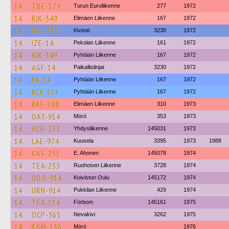
14
TBE-179
Turun Euroliikenne
277
1972
14
RJK-349
Elimäen Liikenne
167
1972
14
HKJ-331
Kivistö
3230
1972
14
IZE-14
Pekolan Liikenne
161
1972
14
RJK-349
Pyhtään Liikenne
167
1972
14
AGF-14
Paikallislinjat
3230
1972
14
RK-14
Pyhtään Liikenne
167
1972
14
RCX-334
Pyhtään Liikenne
167
1972
14
RAE-108
Elimäen Liikenne
310
1973
14
OAT-914
Mörö
353
1973
14
HCH-252
Yhdysliikenne
145031
1973
14
LAE-974
Kuusela
3395
1973
1988
14
KAS-251
E. Ahonen
145078
1974
14
TEA-233
Ruohosen Liikenne
3728
1974
14
OBO-914
Koiviston Oulu
145172
1974
14
UBN-914
Pukkilan Liikenne
429
1974
14
TEX-514
Förbom
145161
1975
14
OCP-365
Nevakivi
3262
1975
14
KBM-136
Mörö
1976