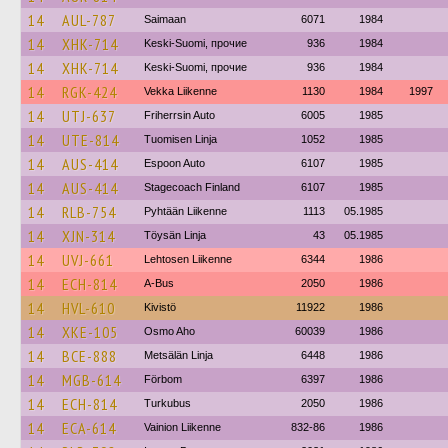
14
AUL-787
Saimaan
6071
1984
14
XHK-714
Keski-Suomi, прочие
936
1984
14
XHK-714
Keski-Suomi, прочие
936
1984
14
RGK-424
Vekka Liikenne
1130
1984
1997
14
UTJ-637
Friherrsin Auto
6005
1985
14
UTE-814
Tuomisen Linja
1052
1985
14
AUS-414
Espoon Auto
6107
1985
14
AUS-414
Stagecoach Finland
6107
1985
14
RLB-754
Pyhtään Liikenne
1113
05.1985
14
XJN-314
Töysän Linja
43
05.1985
14
UVJ-661
Lehtosen Liikenne
6344
1986
14
ECH-814
A-Bus
2050
1986
14
HVL-610
Kivistö
11922
1986
14
XKE-105
Osmo Aho
60039
1986
14
BCE-888
Metsälän Linja
6448
1986
14
MGB-614
Förbom
6397
1986
14
ECH-814
Turkubus
2050
1986
14
ECA-614
Vainion Liikenne
832-86
1986