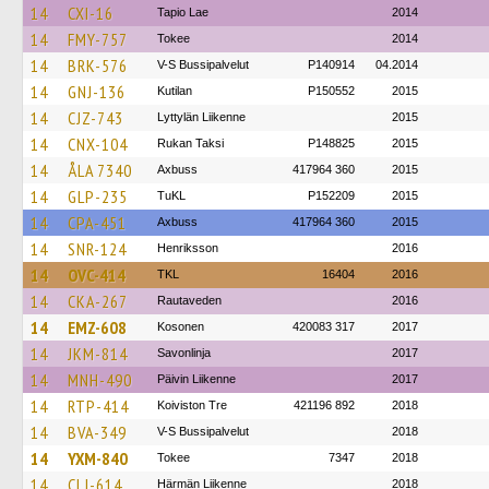
14
CXI-16
Tapio Lae
2014
14
FMY-757
Tokee
2014
14
BRK-576
V-S Bussipalvelut
P140914
04.2014
14
GNJ-136
Kutilan
P150552
2015
14
CJZ-743
Lyttylän Liikenne
2015
14
CNX-104
Rukan Taksi
P148825
2015
14
ÅLA 7340
Axbuss
417964 360
2015
14
GLP-235
TuKL
P152209
2015
14
CPA-451
Axbuss
417964 360
2015
14
SNR-124
Henriksson
2016
14
OVC-414
TKL
16404
2016
14
CKA-267
Rautaveden
2016
14
EMZ-608
Kosonen
420083 317
2017
14
JKM-814
Savonlinja
2017
14
MNH-490
Päivin Liikenne
2017
14
RTP-414
Koiviston Tre
421196 892
2018
14
BVA-349
V-S Bussipalvelut
2018
14
YXM-840
Tokee
7347
2018
14
CLJ-614
Härmän Liikenne
2018