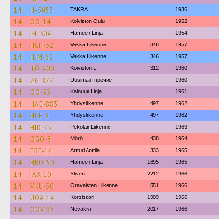
14
H-5053
TAKRA
1936
14
OÖ-14
Koiviston Oulu
1952
14
IH-304
Hämeen Linja
1954
14
HCH-32
Vekka Liikenne
346
1957
14
HJM-62
Vekka Liikenne
346
1957
14
TÖ-400
Koiviston L
312
1960
14
ZG-877
Uusimaa, прочие
1960
14
OÖ-95
Kainuun Linja
1961
14
HAE-883
Yhdysliikenne
497
1962
14
HCE-8
Yhdysliikenne
497
1962
14
HID-75
Pekolan Liikenne
1963
14
OGO-8
Mörö
438
1964
14
ERF-14
Artturi Anttila
333
1965
14
HRO-50
Hämeen Linja
1695
1965
14
IAX-10
Ylisen
2212
1966
14
VKU-50
Oravaisten Liikenne
551
1966
14
UOA-14
Korsisaari
1909
1966
14
OOV-85
Nevakivi
2017
1966