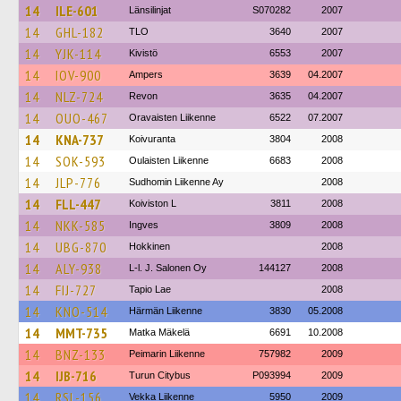
14
ILE-601
Länsilinjat
S070282
2007
14
GHL-182
TLO
3640
2007
14
YJK-114
Kivistö
6553
2007
14
IOV-900
Ampers
3639
04.2007
14
NLZ-724
Revon
3635
04.2007
14
OUO-467
Oravaisten Liikenne
6522
07.2007
14
KNA-737
Koivuranta
3804
2008
14
SOK-593
Oulaisten Liikenne
6683
2008
14
JLP-776
Sudhomin Liikenne Ay
2008
14
FLL-447
Koiviston L
3811
2008
14
NKK-585
Ingves
3809
2008
14
UBG-870
Hokkinen
2008
14
ALY-938
L-l. J. Salonen Oy
144127
2008
14
FIJ-727
Tapio Lae
2008
14
KNO-514
Härmän Liikenne
3830
05.2008
14
MMT-735
Matka Mäkelä
6691
10.2008
14
BNZ-133
Peimarin Liikenne
757982
2009
14
IJB-716
Turun Citybus
P093994
2009
14
RSL-156
Vekka Liikenne
5950
2009