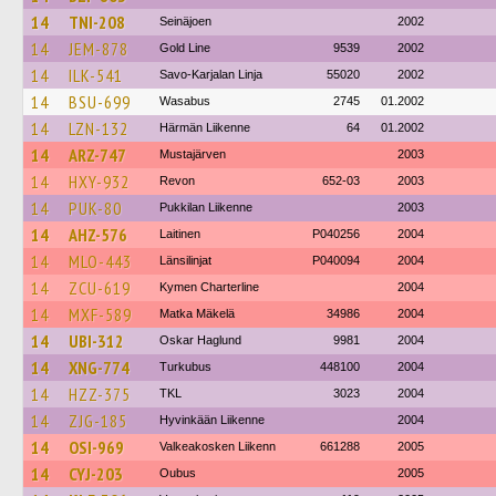
14
TNI-208
Seinäjoen
2002
14
JEM-878
Gold Line
9539
2002
14
ILK-541
Savo-Karjalan Linja
55020
2002
14
BSU-699
Wasabus
2745
01.2002
14
LZN-132
Härmän Liikenne
64
01.2002
14
ARZ-747
Mustajärven
2003
14
HXY-932
Revon
652-03
2003
14
PUK-80
Pukkilan Liikenne
2003
14
AHZ-576
Laitinen
P040256
2004
14
MLO-443
Länsilinjat
P040094
2004
14
ZCU-619
Kymen Charterline
2004
14
MXF-589
Matka Mäkelä
34986
2004
14
UBI-312
Oskar Haglund
9981
2004
14
XNG-774
Turkubus
448100
2004
14
HZZ-375
TKL
3023
2004
14
ZJG-185
Hyvinkään Liikenne
2004
14
OSI-969
Valkeakosken Liikenn
661288
2005
14
CYJ-203
Oubus
2005