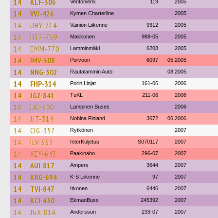
14
KLF-306
Ventoniemi
119
2005
14
VVJ-426
Kymen Charterline
2005
14
UHY-714
Vainion Liikenne
9312
2005
14
HTF-759
Makkonen
988-05
2005
14
EMM-770
Lamminmäki
6208
2005
14
IMV-308
Porvoon
6097
05.2005
14
NNG-502
Rautalammin Auto
08.2005
14
FHP-314
Porin Linjat
161-06
2006
14
JGZ-841
TuKL
211-06
2006
14
LXI-400
Lampinen Buses
2006
14
JJT-314
Nobina Finland
3672
06.2006
14
CIG-357
Rytkönen
2007
14
ILV-663
InterKuljetus
S070117
2007
14
XEY-643
Paakinaho
296-07
2007
14
AUI-817
Ampers
3644
2007
14
KRG-694
K-S Liikenne
97
2007
14
TVI-847
Itkonen
6446
2007
14
KCI-450
EkmanBuss
245392
2007
14
JGX-814
Andersson
233-07
2007