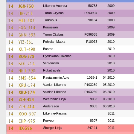
14
JGX-730
Liikenne Vuorela
50753
2009
14
IJB-716
Turun Citybus
P093994
2009
14
MLT-683
Turkubus
90184
2009
14
EXG-314
Korsisaari
2009
14
GNN-593
Turun Citybus
P096555
2009
14
YIZ-561
Pohjolan Matka
P10073
2010
14
XUT-498
Busmo
2010
14
BOA-578
Hyvinkään Liikenne
2010
14
BOJ-214
Ventoniemi
2010
14
NHT-290
Rukatravels
2010
14
SMS-634
Rautalammin Auto
1028-1
04.2010
14
XRU-174
Vainion Liikenne
P103269
05.2010
14
XRU-174
Vainion Liikenne
P103269
05.2010
14
ZJH-414
Westendin Linja
9053
06.2010
14
ZJH-414
Andersson
9053
06.2010
14
XOO-597
Liikenne-Pasma
2011
14
CHP-975
Porvoon
8307
2011
14
IJX-396
Åbergin Linja
247-11
2011