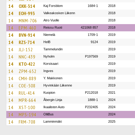
14
OXK-314
Kaj Forsblom
1684-1
2018
14
EOH-993
Valkeakosken Liikenn
2018
14
MNM-706
Atro Vuolle
2018
14
EPM-460
Reissu Ruoti
421068 857
2018
14
BVN-914
Niemelä
1709-1
2019
14
RZS-714
HelB
9124
2019
14
JLJ-152
Tammelundin
2019
14
NNC-439
Nyholm
P197569
2019
14
KTO-422
Korsisaari
2019
14
ZPM-652
Ingves
2019
14
CMH-889
Y. Makkonen
2019
14
COE-508
Hyvinkään Liikenne
2019
14
RUL-414
Kuopion
P212018
2021
14
MPR-664
Åbergin Linja
1888-1
2024
14
XST-100
Ikaalisten Auto
P232405
2024
14
MPS-194
OlliBus
2024
14
FRM-708
Lamminmäki
2025