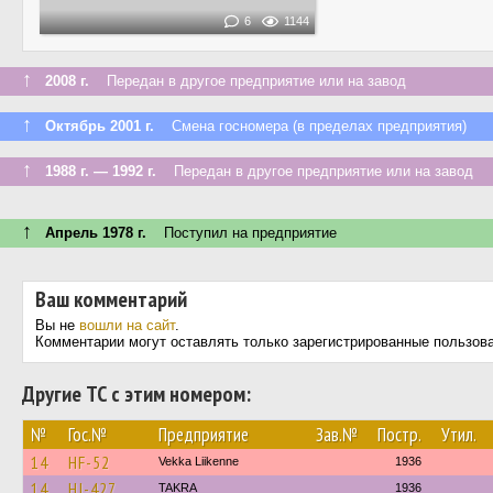
6
1144
↑
2008 г.
Передан в другое предприятие или на завод
↑
Октябрь 2001 г.
Смена госномера (в пределах предприятия)
↑
1988 г. — 1992 г.
Передан в другое предприятие или на завод
↑
Апрель 1978 г.
Поступил на предприятие
Ваш комментарий
Вы не
вошли на сайт
.
Комментарии могут оставлять только зарегистрированные пользов
Другие ТС с этим номером:
№
Гос.№
Предприятие
Зав.№
Постр.
Утил.
14
HF-52
Vekka Liikenne
1936
14
HJ-427
TAKRA
1936