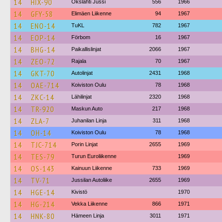
14
HIX-90
Okslahti Jussi
556
1966
14
GFY-58
Elimäen Liikenne
94
1967
14
ENO-14
TuKL
782
1967
14
EOP-14
Förbom
16
1967
14
BHG-14
Paikallislinjat
2066
1967
14
ZEO-72
Rajala
70
1967
14
GKT-70
Autolinjat
2431
1968
14
OAE-714
Koiviston Oulu
78
1968
14
ZKC-14
Lähilinjat
2320
1968
14
TR-920
Maskun Auto
217
1968
14
ZLA-7
Juhanilan Linja
311
1968
14
OH-14
Koiviston Oulu
78
1968
14
TJC-714
Porin Linjat
2655
1969
14
TES-79
Turun Euroliikenne
1969
14
OS-143
Kainuun Liikenne
733
1969
14
TV-71
Jussilan Autoliike
2655
1969
14
HGE-14
Kivistö
1970
14
HG-214
Vekka Liikenne
866
1971
14
HNK-80
Hämeen Linja
3011
1971