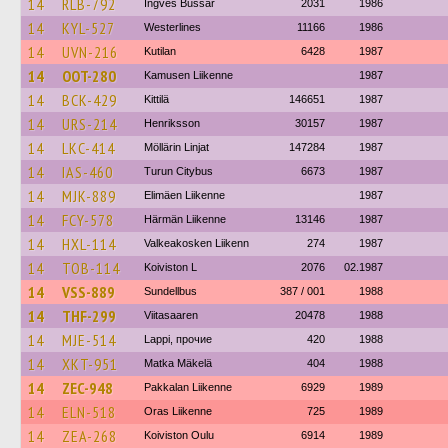
14
RLB-792
Ingves Bussar
2031
1986
14
KYL-527
Westerlines
11166
1986
14
UVN-216
Kutilan
6428
1987
14
OOT-280
Kamusen Liikenne
1987
14
BCK-429
Kittilä
146651
1987
14
URS-214
Henriksson
30157
1987
14
LKC-414
Möllärin Linjat
147284
1987
14
IAS-460
Turun Citybus
6673
1987
14
MJK-889
Elimäen Liikenne
1987
14
FCY-578
Härmän Liikenne
13146
1987
14
HXL-114
Valkeakosken Liikenn
274
1987
14
TOB-114
Koiviston L
2076
02.1987
14
VSS-889
Sundellbus
387 / 001
1988
14
THF-299
Viitasaaren
20478
1988
14
MJE-514
Lappi, прочие
420
1988
14
XKT-951
Matka Mäkelä
404
1988
14
ZEC-948
Pakkalan Liikenne
6929
1989
14
ELN-518
Oras Liikenne
725
1989
14
ZEA-268
Koiviston Oulu
6914
1989