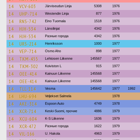
14
VCV-603
Järviseudun Linja
5308
1976
14
UHP-714
Westendin Linja
877
1976
14
RNS-742
Eino Tuomala
1518
1976
14
HJH-534
Länsilinjat
4342
1976
14
HJH-534
Разные города
4342
1976
14
URS-214
Henriksson
1000
1977
14
VEP-714
Osmo Aho
898
1977
14
TKM-455
Lehtosen Liikenne
145567
1977
14
TKM-302
Koiviston L
915
1977
14
OEE-414
Kainuun Liikenne
145568
1977
14
OEE-414
Kainuun Liikenne
145568
1977
14
TLL-114
Vesma
145642
1977
1992
14
LHU-694
Veljekset Salmela
1978
14
AKE-314
Espoon Auto
4749
1978
14
XCR-714
Keski-Suomi, прочие
4886
1979
14
XCU-604
K-S Liikenne
1636
1979
14
XCR-472
Разные города
1622
1979
14
VJL-166
U. Hakola
4963
1979