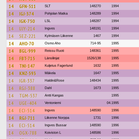
14
GFN-511
SLT
148270
1994
14
IGJ-374
Pohjolan Matka
148289
1994
14
IGK-750
LSL
148287
1994
14
UJY-214
Ingves
148191
1994
14
SEZ-221
Kylmäsen Liikenne
1467
1994
14
AHO-70
Osmo Aho
714-95
1995
14
BGL-999
Reissu Ruoti
148361
1995
14
FBT-715
Länsilinjat
1526/138
1995
14
TNI-147
Kuljetus Fagerlund
1632
1995
14
KNZ-593
Mäkela
1647
1995
14
IGR-337
Haldin&Rose
148434
1995
14
RGJ-388
Dahl
1673
1995
14
TGM-537
Antti Kangas
1995
14
UGE-404
Ventoniemi
04.1995
14
ECI-514
Ingves
148590
1996
14
RGJ-711
Liikenne Norppa
1731
1996
14
ECI-514
Ingves Bussar
148590
1996
14
OGX-788
Koiviston L
148586
1996