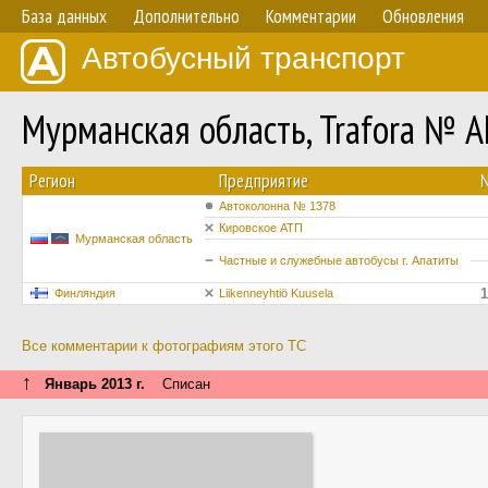
База данных
Дополнительно
Комментарии
Обновления
Автобусный транспорт
Мурманская область, Trafora № А
Регион
Предприятие
Автоколонна № 1378
Кировское АТП
Мурманская область
Частные и служебные автобусы г. Апатиты
1
Финляндия
Liikenneyhtiö Kuusela
Все комментарии к фотографиям этого ТС
↑
Январь 2013 г.
Списан