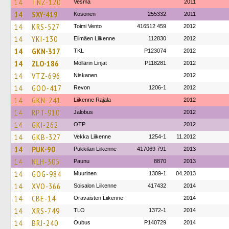
14
TNZ-120
Vesma
2011
14
SXY-419
Kosonen
255332
2011
14
KRS-527
Toimi Vento
416512 459
2012
14
YKI-130
Elimäen Liikenne
112830
2012
14
GKN-317
TKL
P123074
2012
14
ZLO-186
Möllärin Linjat
P118281
2012
14
VTZ-696
Niskanen
2012
14
GOO-417
Revon
1206-1
2012
14
GKN-241
Liikenne Rajala
2012
14
RPT-910
Jalobus
2012
14
GKI-262
OTP
2012
14
GKB-327
Vekka Liikenne
1254-1
11.2012
14
PUK-90
Pukkilan Liikenne
417069 791
2013
14
NLH-305
Paunu
8870
2013
14
GOG-984
Muurinen
1309-1
04.2013
14
XVO-366
Soisalon Liikenne
417432
2014
14
CBE-14
Oravaisten Liikenne
2014
14
XRS-749
TLO
1372-1
2014
14
BRJ-240
Oubus
P140729
2014