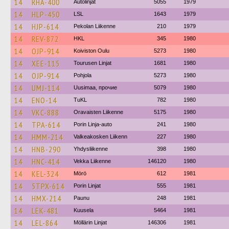
14
RHA-400
Autolinjat
5055
1979
14
HLP-450
LSL
1643
1979
14
HJP-614
Pekolan Liikenne
210
1979
14
REV-872
HKL
345
1980
14
OJP-914
Koiviston Oulu
5273
1980
14
XEE-115
Tourusen Linjat
1681
1980
14
OJP-914
Pohjola
5273
1980
14
UMJ-114
Uusimaa, прочие
5079
1980
14
ENO-14
TuKL
782
1980
14
VKC-888
Oravaisten Liikenne
5175
1980
14
TPA-614
Porin Linja-auto
241
1980
14
HMM-214
Valkeakosken Liikenn
227
1980
14
HNB-290
Yhdysliikenne
398
1980
14
HNC-414
Vekka Liikenne
146120
1980
14
KEL-324
Mörö
612
1981
14
5TPX-614
Porin Linjat
555
1981
14
HMX-214
Paunu
248
1981
14
LEK-481
Kuusela
5464
1981
14
LEL-864
Möllärin Linjat
146306
1981