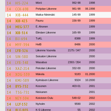
14
HIS-224
Mörö
992-98
1998
14
CCK-698
Pohjolan Liikenne
981-98
06.1998
14
XIB-444
Matka-Niinimäki
145-99
1999
14
XIB-423
Paunu
156-99
1999
14
MEG-377
E. Ahonen
1999
14
XIB-514
Elimäen Liikenne
165-99
1999
14
BIJ-694
TuKL
8388
1999
14
MYF-394
HelB
8486
2000
14
LYB-326
Liikenne Vuorela
2175 / 347
2000
14
SIN-580
Soisalon Liikenne
2000
14
LYB-348
Wasabus
2393 / 354
2000
14
XAZ-214
Pekolan Liikenne
332-00
2000
14
XOG-539
Mäkela
9183
01.2000
14
KMJ-589
Kylmäsen Liikenne
9324
10.2000
14
BYS-752
Kosonen
403-01
2001
14
TSG-751
Niskanen
2001
14
NEY-594
Koiviston Oulu
548-02
2002
14
LLY-152
Nyholm
9590
2002
14
BLF-803
K-S Liikenne
55
2002