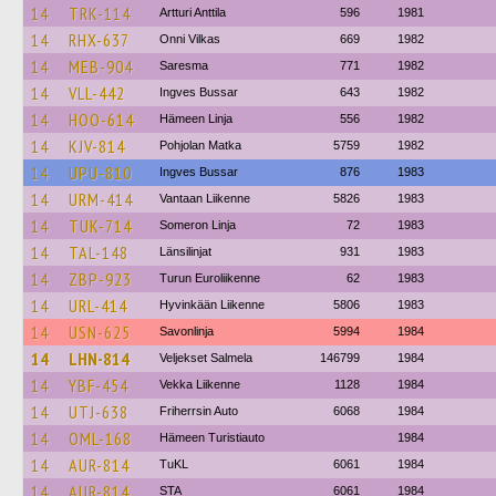
14
TRK-114
Artturi Anttila
596
1981
14
RHX-637
Onni Vilkas
669
1982
14
MEB-904
Saresma
771
1982
14
VLL-442
Ingves Bussar
643
1982
14
HOO-614
Hämeen Linja
556
1982
14
KJV-814
Pohjolan Matka
5759
1982
14
UPU-810
Ingves Bussar
876
1983
14
URM-414
Vantaan Liikenne
5826
1983
14
TUK-714
Someron Linja
72
1983
14
TAL-148
Länsilinjat
931
1983
14
ZBP-923
Turun Euroliikenne
62
1983
14
URL-414
Hyvinkään Liikenne
5806
1983
14
USN-625
Savonlinja
5994
1984
14
LHN-814
Veljekset Salmela
146799
1984
14
YBF-454
Vekka Liikenne
1128
1984
14
UTJ-638
Friherrsin Auto
6068
1984
14
OML-168
Hämeen Turistiauto
1984
14
AUR-814
TuKL
6061
1984
14
AUR-814
STA
6061
1984