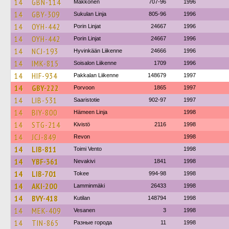
14
GBN-114
Makkonen
707-96
1996
14
GBY-309
Sukulan Linja
805-96
1996
14
OYH-442
Porin Linjat
24667
1996
14
OYH-442
Porin Linjat
24667
1996
14
NCJ-193
Hyvinkään Liikenne
24666
1996
14
IMK-815
Soisalon Liikenne
1709
1996
14
HIF-934
Pakkalan Liikenne
148679
1997
14
GBY-222
Porvoon
1865
1997
14
LIB-531
Saaristotie
902-97
1997
14
BIY-800
Hämeen Linja
1998
14
STG-214
Kivistö
2116
1998
14
JCJ-849
Revon
1998
14
LIB-811
Toimi Vento
1998
14
YBF-361
Nevakivi
1841
1998
14
LIB-701
Tokee
994-98
1998
14
AKI-200
Lamminmäki
26433
1998
14
BVY-418
Kutilan
148794
1998
14
MEK-409
Vesanen
3
1998
14
TIN-865
Разные города
11
1998