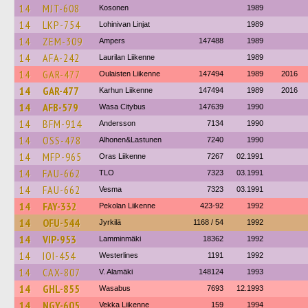
14
MJT-608
Kosonen
1989
14
LKP-754
Lohinivan Linjat
1989
14
ZEM-309
Ampers
147488
1989
14
AFA-242
Laurilan Liikenne
1989
14
GAR-477
Oulaisten Liikenne
147494
1989
2016
14
GAR-477
Karhun Liikenne
147494
1989
2016
14
AFB-579
Wasa Citybus
147639
1990
14
BFM-914
Andersson
7134
1990
14
OSS-478
Alhonen&Lastunen
7240
1990
14
MFP-965
Oras Liikenne
7267
02.1991
14
FAU-662
TLO
7323
03.1991
14
FAU-662
Vesma
7323
03.1991
14
FAY-332
Pekolan Liikenne
423-92
1992
14
OFU-544
Jyrkilä
1168 / 54
1992
14
VIP-953
Lamminmäki
18362
1992
14
IOI-454
Westerlines
1191
1992
14
CAX-807
V. Alamäki
148124
1993
14
GHL-855
Wasabus
7693
12.1993
14
NGY-605
Vekka Liikenne
159
1994