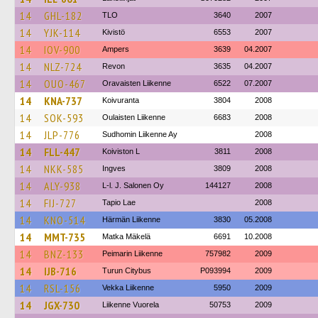
14
GHL-182
TLO
3640
2007
14
YJK-114
Kivistö
6553
2007
14
IOV-900
Ampers
3639
04.2007
14
NLZ-724
Revon
3635
04.2007
14
OUO-467
Oravaisten Liikenne
6522
07.2007
14
KNA-737
Koivuranta
3804
2008
14
SOK-593
Oulaisten Liikenne
6683
2008
14
JLP-776
Sudhomin Liikenne Ay
2008
14
FLL-447
Koiviston L
3811
2008
14
NKK-585
Ingves
3809
2008
14
ALY-938
L-l. J. Salonen Oy
144127
2008
14
FIJ-727
Tapio Lae
2008
14
KNO-514
Härmän Liikenne
3830
05.2008
14
MMT-735
Matka Mäkelä
6691
10.2008
14
BNZ-133
Peimarin Liikenne
757982
2009
14
IJB-716
Turun Citybus
P093994
2009
14
RSL-156
Vekka Liikenne
5950
2009
14
JGX-730
Liikenne Vuorela
50753
2009