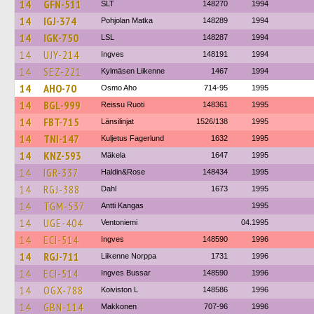
14
GFN-511
SLT
148270
1994
14
IGJ-374
Pohjolan Matka
148289
1994
14
IGK-750
LSL
148287
1994
14
UJY-214
Ingves
148191
1994
14
SEZ-221
Kylmäsen Liikenne
1467
1994
14
AHO-70
Osmo Aho
714-95
1995
14
BGL-999
Reissu Ruoti
148361
1995
14
FBT-715
Länsilinjat
1526/138
1995
14
TNI-147
Kuljetus Fagerlund
1632
1995
14
KNZ-593
Mäkela
1647
1995
14
IGR-337
Haldin&Rose
148434
1995
14
RGJ-388
Dahl
1673
1995
14
TGM-537
Antti Kangas
1995
14
UGE-404
Ventoniemi
04.1995
14
ECI-514
Ingves
148590
1996
14
RGJ-711
Liikenne Norppa
1731
1996
14
ECI-514
Ingves Bussar
148590
1996
14
OGX-788
Koiviston L
148586
1996
14
GBN-114
Makkonen
707-96
1996