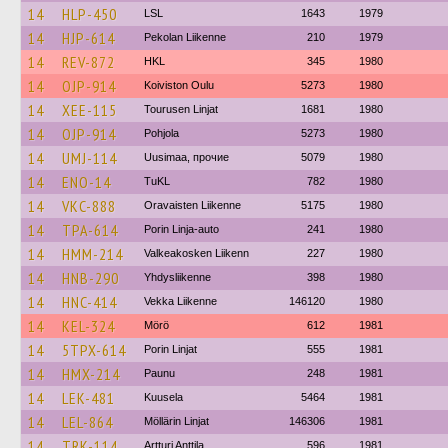
14
HLP-450
LSL
1643
1979
14
HJP-614
Pekolan Liikenne
210
1979
14
REV-872
HKL
345
1980
14
OJP-914
Koiviston Oulu
5273
1980
14
XEE-115
Tourusen Linjat
1681
1980
14
OJP-914
Pohjola
5273
1980
14
UMJ-114
Uusimaa, прочие
5079
1980
14
ENO-14
TuKL
782
1980
14
VKC-888
Oravaisten Liikenne
5175
1980
14
TPA-614
Porin Linja-auto
241
1980
14
HMM-214
Valkeakosken Liikenn
227
1980
14
HNB-290
Yhdysliikenne
398
1980
14
HNC-414
Vekka Liikenne
146120
1980
14
KEL-324
Mörö
612
1981
14
5TPX-614
Porin Linjat
555
1981
14
HMX-214
Paunu
248
1981
14
LEK-481
Kuusela
5464
1981
14
LEL-864
Möllärin Linjat
146306
1981
14
TRK-114
Artturi Anttila
596
1981