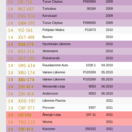
14
IJB-716
Turun Citybus
P093994
2009
14
MLT-683
Turkubus
90184
2009
14
EXG-314
Korsisaari
2009
14
GNN-593
Turun Citybus
P096555
2009
14
YIZ-561
Pohjolan Matka
P10073
2010
14
XUT-498
Busmo
2010
14
BOA-578
Hyvinkään Liikenne
2010
14
BOJ-214
Ventoniemi
2010
14
NHT-290
Rukatravels
2010
14
SMS-634
Rautalammin Auto
1028-1
04.2010
14
XRU-174
Vainion Liikenne
P103269
05.2010
14
XRU-174
Vainion Liikenne
P103269
05.2010
14
ZJH-414
Westendin Linja
9053
06.2010
14
ZJH-414
Andersson
9053
06.2010
14
XOO-597
Liikenne-Pasma
2011
14
CHP-975
Porvoon
8307
2011
14
IJX-396
Åbergin Linja
247-11
2011
14
TNZ-120
Vesma
2011
14
SXY-419
Kosonen
255332
2011