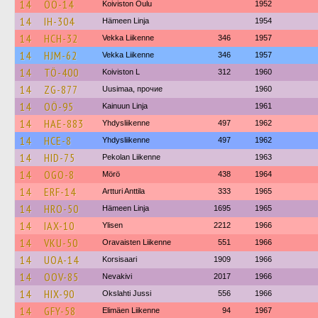
14
OÖ-14
Koiviston Oulu
1952
14
IH-304
Hämeen Linja
1954
14
HCH-32
Vekka Liikenne
346
1957
14
HJM-62
Vekka Liikenne
346
1957
14
TÖ-400
Koiviston L
312
1960
14
ZG-877
Uusimaa, прочие
1960
14
OÖ-95
Kainuun Linja
1961
14
HAE-883
Yhdysliikenne
497
1962
14
HCE-8
Yhdysliikenne
497
1962
14
HID-75
Pekolan Liikenne
1963
14
OGO-8
Mörö
438
1964
14
ERF-14
Artturi Anttila
333
1965
14
HRO-50
Hämeen Linja
1695
1965
14
IAX-10
Ylisen
2212
1966
14
VKU-50
Oravaisten Liikenne
551
1966
14
UOA-14
Korsisaari
1909
1966
14
OOV-85
Nevakivi
2017
1966
14
HIX-90
Okslahti Jussi
556
1966
14
GFY-58
Elimäen Liikenne
94
1967