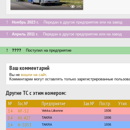
191
↑
Ноябрь 2023 г.
Передан в другое предприятие или на завод
↑
Апрель 2011 г.
Передан в другое предприятие или на завод
↑
????
Поступил на предприятие
Ваш комментарий
Вы не
вошли на сайт
.
Комментарии могут оставлять только зарегистрированные пользов
Другие ТС с этим номером:
№
Гос.№
Предприятие
Зав.№
Постр.
Утил.
14
HF-52
Vekka Liikenne
1936
14
HJ-427
TAKRA
1936
14
H-5053
TAKRA
1936