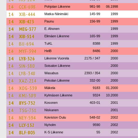
14
CCK-698
Pohjolan Liikenne
981-98
06.1998
14
XIB-444
Matka-Niinimäki
145-99
1999
14
XIB-423
Paunu
156-99
1999
14
MEG-377
E. Ahonen
1999
14
XIB-514
Elimäen Liikenne
165-99
1999
14
BIJ-694
TuKL
8388
1999
14
MYF-394
HelB
8486
2000
14
LYB-326
Liikenne Vuorela
2175 / 347
2000
14
SIN-580
Soisalon Liikenne
2000
14
LYB-348
Wasabus
2393 / 354
2000
14
XAZ-214
Pekolan Liikenne
332-00
2000
14
XOG-539
Mäkela
9183
01.2000
14
KMJ-589
Kylmäsen Liikenne
9324
10.2000
14
BYS-752
Kosonen
403-01
2001
14
TSG-751
Niskanen
2001
14
NEY-594
Koiviston Oulu
548-02
2002
14
LLY-152
Nyholm
9590
2002
14
BLF-803
K-S Liikenne
55
2002