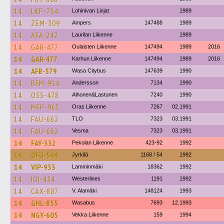
14
LKP-754
Lohinivan Linjat
1989
14
ZEM-309
Ampers
147488
1989
14
AFA-242
Laurilan Liikenne
1989
14
GAR-477
Oulaisten Liikenne
147494
1989
2016
14
GAR-477
Karhun Liikenne
147494
1989
2016
14
AFB-579
Wasa Citybus
147639
1990
14
BFM-914
Andersson
7134
1990
14
OSS-478
Alhonen&Lastunen
7240
1990
14
MFP-965
Oras Liikenne
7267
02.1991
14
FAU-662
TLO
7323
03.1991
14
FAU-662
Vesma
7323
03.1991
14
FAY-332
Pekolan Liikenne
423-92
1992
14
OFU-544
Jyrkilä
1168 / 54
1992
14
VIP-953
Lamminmäki
18362
1992
14
IOI-454
Westerlines
1191
1992
14
CAX-807
V. Alamäki
148124
1993
14
GHL-855
Wasabus
7693
12.1993
14
NGY-605
Vekka Liikenne
159
1994