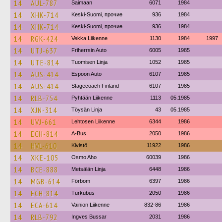
14
AUL-787
Saimaan
6071
1984
14
XHK-714
Keski-Suomi, прочие
936
1984
14
XHK-714
Keski-Suomi, прочие
936
1984
14
RGK-424
Vekka Liikenne
1130
1984
1997
14
UTJ-637
Friherrsin Auto
6005
1985
14
UTE-814
Tuomisen Linja
1052
1985
14
AUS-414
Espoon Auto
6107
1985
14
AUS-414
Stagecoach Finland
6107
1985
14
RLB-754
Pyhtään Liikenne
1113
05.1985
14
XJN-314
Töysän Linja
43
05.1985
14
UVJ-661
Lehtosen Liikenne
6344
1986
14
ECH-814
A-Bus
2050
1986
14
HVL-610
Kivistö
11922
1986
14
XKE-105
Osmo Aho
60039
1986
14
BCE-888
Metsälän Linja
6448
1986
14
MGB-614
Förbom
6397
1986
14
ECH-814
Turkubus
2050
1986
14
ECA-614
Vainion Liikenne
832-86
1986
14
RLB-792
Ingves Bussar
2031
1986