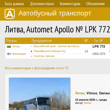
База данных
Дополнительно
Комментарии
Обновления
Автобусный транспорт
Литва, Automet Apollo № LPK 77
Регион
Предприятие
№
Гос.№
Шяуляйский край - прочие автобусы
LPK 772
Литва
Tilausliikenne Hokkinen Ky
14
UBG-870
Финляндия
Uusimaa, прочие
Все комментарии к фотографиям этого ТС
Литва
,
Vilnius
,
Dariaus
15 апреля 2026 г., среда
Автор:
Mettal