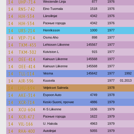
14
UHP-714
Westendin Linja
877
1976
14
RNS-742
Eino Tuomala
1518
1976
14
HJH-534
Länsilinjat
4342
1976
14
HJH-534
Разные города
4342
1976
14
URS-214
Henriksson
1000
1977
14
VEP-714
Osmo Aho
898
1977
14
TKM-455
Lehtosen Liikenne
145567
1977
14
TKM-302
Koiviston L
915
1977
14
OEE-414
Kainuun Liikenne
145568
1977
14
OEE-414
Kainuun Liikenne
145568
1977
14
TLL-114
Vesma
145642
1977
1992
14
AJR-596
Kuusela
1977
01.2013
14
LHU-694
Veljekset Salmela
1978
14
AKE-314
Espoon Auto
4749
1978
14
XCR-714
Keski-Suomi, прочие
4886
1979
14
XCU-604
K-S Liikenne
1636
1979
14
XCR-472
Разные города
1622
1979
14
VJL-166
U. Hakola
4963
1979
14
RHA-400
Autolinjat
5055
1979