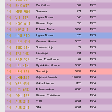
14
RHX-637
Onni Vilkas
669
1982
14
MEB-904
Saresma
771
1982
14
VLL-442
Ingves Bussar
643
1982
14
HOO-614
Hämeen Linja
556
1982
14
KJV-814
Pohjolan Matka
5759
1982
14
UPU-810
Ingves Bussar
876
1983
14
URM-414
Vantaan Liikenne
5826
1983
14
TUK-714
Someron Linja
72
1983
14
TAL-148
Länsilinjat
931
1983
14
ZBP-923
Turun Euroliikenne
62
1983
14
URL-414
Hyvinkään Liikenne
5806
1983
14
USN-625
Savonlinja
5994
1984
14
LHN-814
Veljekset Salmela
146799
1984
14
YBF-454
Vekka Liikenne
1128
1984
14
UTJ-638
Friherrsin Auto
6068
1984
14
OML-168
Hämeen Turistiauto
1984
14
AUR-814
TuKL
6061
1984
14
AUR-814
STA
6061
1984