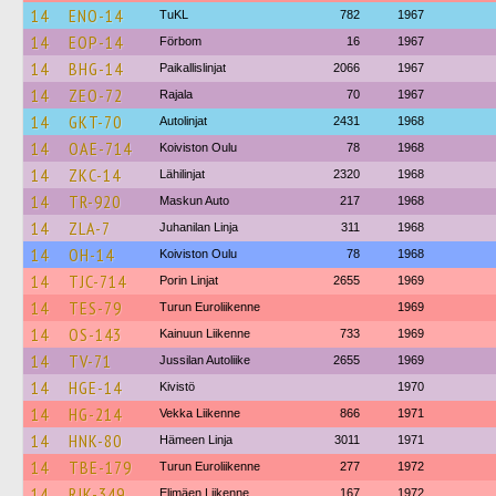
14
ENO-14
TuKL
782
1967
14
EOP-14
Förbom
16
1967
14
BHG-14
Paikallislinjat
2066
1967
14
ZEO-72
Rajala
70
1967
14
GKT-70
Autolinjat
2431
1968
14
OAE-714
Koiviston Oulu
78
1968
14
ZKC-14
Lähilinjat
2320
1968
14
TR-920
Maskun Auto
217
1968
14
ZLA-7
Juhanilan Linja
311
1968
14
OH-14
Koiviston Oulu
78
1968
14
TJC-714
Porin Linjat
2655
1969
14
TES-79
Turun Euroliikenne
1969
14
OS-143
Kainuun Liikenne
733
1969
14
TV-71
Jussilan Autoliike
2655
1969
14
HGE-14
Kivistö
1970
14
HG-214
Vekka Liikenne
866
1971
14
HNK-80
Hämeen Linja
3011
1971
14
TBE-179
Turun Euroliikenne
277
1972
14
RJK-349
Elimäen Liikenne
167
1972