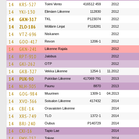
14
KRS-527
Toimi Vento
416512 459
2012
14
YKI-130
Elimäen Liikenne
112830
2012
14
GKN-317
TKL
P123074
2012
14
ZLO-186
Möllärin Linjat
P118281
2012
14
VTZ-696
Niskanen
2012
14
GOO-417
Revon
1206-1
2012
14
GKN-241
Liikenne Rajala
2012
14
RPT-910
Jalobus
2012
14
GKI-262
OTP
2012
14
GKB-327
Vekka Liikenne
1254-1
11.2012
14
PUK-90
Pukkilan Liikenne
417069 791
2013
14
NLH-305
Paunu
8870
2013
14
GOG-984
Muurinen
1309-1
04.2013
14
XVO-366
Soisalon Liikenne
417432
2014
14
CBE-14
Oravaisten Liikenne
2014
14
XRS-749
TLO
1372-1
2014
14
BRJ-240
Oubus
P140729
2014
14
CXI-16
Tapio Lae
2014
14
FMY-757
Tokee
2014