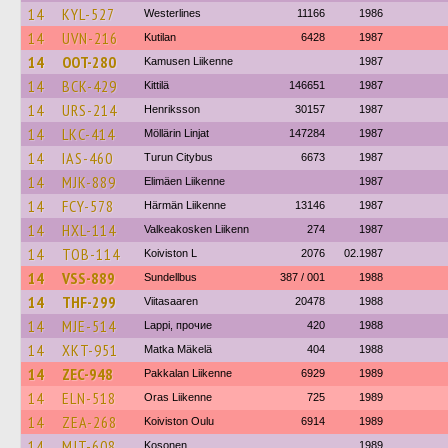
14
KYL-527
Westerlines
11166
1986
14
UVN-216
Kutilan
6428
1987
14
OOT-280
Kamusen Liikenne
1987
14
BCK-429
Kittilä
146651
1987
14
URS-214
Henriksson
30157
1987
14
LKC-414
Möllärin Linjat
147284
1987
14
IAS-460
Turun Citybus
6673
1987
14
MJK-889
Elimäen Liikenne
1987
14
FCY-578
Härmän Liikenne
13146
1987
14
HXL-114
Valkeakosken Liikenn
274
1987
14
TOB-114
Koiviston L
2076
02.1987
14
VSS-889
Sundellbus
387 / 001
1988
14
THF-299
Viitasaaren
20478
1988
14
MJE-514
Lappi, прочие
420
1988
14
XKT-951
Matka Mäkelä
404
1988
14
ZEC-948
Pakkalan Liikenne
6929
1989
14
ELN-518
Oras Liikenne
725
1989
14
ZEA-268
Koiviston Oulu
6914
1989
14
MJT-608
Kosonen
1989