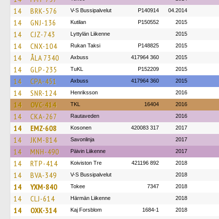
14
BRK-576
V-S Bussipalvelut
P140914
04.2014
14
GNJ-136
Kutilan
P150552
2015
14
CJZ-743
Lyttylän Liikenne
2015
14
CNX-104
Rukan Taksi
P148825
2015
14
ÅLA 7340
Axbuss
417964 360
2015
14
GLP-235
TuKL
P152209
2015
14
CPA-451
Axbuss
417964 360
2015
14
SNR-124
Henriksson
2016
14
OVC-414
TKL
16404
2016
14
CKA-267
Rautaveden
2016
14
EMZ-608
Kosonen
420083 317
2017
14
JKM-814
Savonlinja
2017
14
MNH-490
Päivin Liikenne
2017
14
RTP-414
Koiviston Tre
421196 892
2018
14
BVA-349
V-S Bussipalvelut
2018
14
YXM-840
Tokee
7347
2018
14
CLJ-614
Härmän Liikenne
2018
14
OXK-314
Kaj Forsblom
1684-1
2018