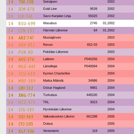
14
TNI-208
Seinäjoen
2002
14
JEM-878
Gold Line
9539
2002
14
ILK-541
Savo-Karjalan Linja
55020
2002
14
BSU-699
Wasabus
2745
01.2002
14
LZN-132
Härmän Liikenne
64
01.2002
14
ARZ-747
Mustajärven
2003
14
HXY-932
Revon
652-03
2003
14
PUK-80
Pukkilan Liikenne
2003
14
AHZ-576
Laitinen
P040256
2004
14
MLO-443
Länsilinjat
P040094
2004
14
ZCU-619
Kymen Charterline
2004
14
MXF-589
Matka Mäkelä
34986
2004
14
UBI-312
Oskar Haglund
9981
2004
14
XNG-774
Turkubus
448100
2004
14
HZZ-375
TKL
3023
2004
14
ZJG-185
Hyvinkään Liikenne
2004
14
OSI-969
Valkeakosken Liikenn
661288
2005
14
CYJ-203
Oubus
2005
14
KLF-306
Ventoniemi
119
2005