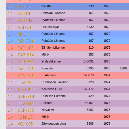
14
HKJ-331
Kivistö
3230
1972
14
IZE-14
Pekolan Liikenne
161
1972
14
RJK-349
Pyhtään Liikenne
167
1972
14
AGF-14
Paikallislinjat
3230
1972
14
RK-14
Pyhtään Liikenne
167
1972
14
RCX-334
Pyhtään Liikenne
167
1972
14
RAE-108
Elimäen Liikenne
310
1973
14
OAT-914
Mörö
353
1973
14
HCH-252
Yhdysliikenne
145031
1973
14
LAE-974
Kuusela
3395
1973
1988
14
KAS-251
E. Ahonen
145078
1974
14
TEA-233
Ruohosen Liikenne
3728
1974
14
OBO-914
Koiviston Oulu
145172
1974
14
UBN-914
Pukkilan Liikenne
429
1974
14
TEX-514
Förbom
145161
1975
14
OCP-365
Nevakivi
3262
1975
14
KBM-136
Mörö
1976
14
VCV-603
Järviseudun Linja
5308
1976