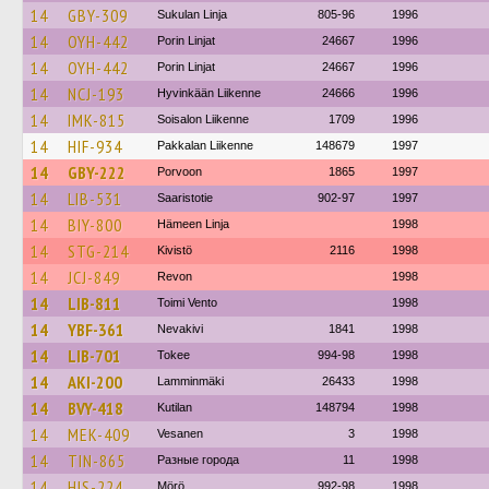
14
GBY-309
Sukulan Linja
805-96
1996
14
OYH-442
Porin Linjat
24667
1996
14
OYH-442
Porin Linjat
24667
1996
14
NCJ-193
Hyvinkään Liikenne
24666
1996
14
IMK-815
Soisalon Liikenne
1709
1996
14
HIF-934
Pakkalan Liikenne
148679
1997
14
GBY-222
Porvoon
1865
1997
14
LIB-531
Saaristotie
902-97
1997
14
BIY-800
Hämeen Linja
1998
14
STG-214
Kivistö
2116
1998
14
JCJ-849
Revon
1998
14
LIB-811
Toimi Vento
1998
14
YBF-361
Nevakivi
1841
1998
14
LIB-701
Tokee
994-98
1998
14
AKI-200
Lamminmäki
26433
1998
14
BVY-418
Kutilan
148794
1998
14
MEK-409
Vesanen
3
1998
14
TIN-865
Разные города
11
1998
14
HIS-224
Mörö
992-98
1998