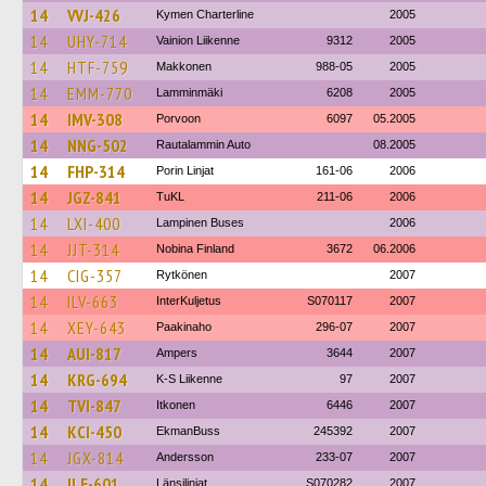
14
VVJ-426
Kymen Charterline
2005
14
UHY-714
Vainion Liikenne
9312
2005
14
HTF-759
Makkonen
988-05
2005
14
EMM-770
Lamminmäki
6208
2005
14
IMV-308
Porvoon
6097
05.2005
14
NNG-502
Rautalammin Auto
08.2005
14
FHP-314
Porin Linjat
161-06
2006
14
JGZ-841
TuKL
211-06
2006
14
LXI-400
Lampinen Buses
2006
14
JJT-314
Nobina Finland
3672
06.2006
14
CIG-357
Rytkönen
2007
14
ILV-663
InterKuljetus
S070117
2007
14
XEY-643
Paakinaho
296-07
2007
14
AUI-817
Ampers
3644
2007
14
KRG-694
K-S Liikenne
97
2007
14
TVI-847
Itkonen
6446
2007
14
KCI-450
EkmanBuss
245392
2007
14
JGX-814
Andersson
233-07
2007
14
ILE-601
Länsilinjat
S070282
2007