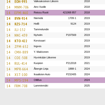
14
EOH-993
Valkeakosken Liikenn
2018
14
MNM-706
Atro Vuolle
2018
14
EPM-460
Reissu Ruoti
421068 857
2018
14
BVN-914
Niemelä
1709-1
2019
14
RZS-714
HelB
9124
2019
14
JLJ-152
Tammelundin
2019
14
NNC-439
Nyholm
P197569
2019
14
KTO-422
Korsisaari
2019
14
ZPM-652
Ingves
2019
14
CMH-889
Y. Makkonen
2019
14
COE-508
Hyvinkään Liikenne
2019
14
RUL-414
Kuopion
P212018
2021
14
MPR-664
Åbergin Linja
1888-1
2024
14
XST-100
Ikaalisten Auto
P232405
2024
14
MPS-194
OlliBus
2024
14
FRM-708
Lamminmäki
2025