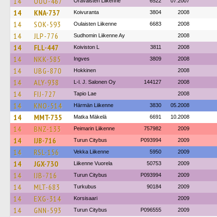
14
OUO-467
Oravaisten Liikenne
6522
07.2007
14
KNA-737
Koivuranta
3804
2008
14
SOK-593
Oulaisten Liikenne
6683
2008
14
JLP-776
Sudhomin Liikenne Ay
2008
14
FLL-447
Koiviston L
3811
2008
14
NKK-585
Ingves
3809
2008
14
UBG-870
Hokkinen
2008
14
ALY-938
L-l. J. Salonen Oy
144127
2008
14
FIJ-727
Tapio Lae
2008
14
KNO-514
Härmän Liikenne
3830
05.2008
14
MMT-735
Matka Mäkelä
6691
10.2008
14
BNZ-133
Peimarin Liikenne
757982
2009
14
IJB-716
Turun Citybus
P093994
2009
14
RSL-156
Vekka Liikenne
5950
2009
14
JGX-730
Liikenne Vuorela
50753
2009
14
IJB-716
Turun Citybus
P093994
2009
14
MLT-683
Turkubus
90184
2009
14
EXG-314
Korsisaari
2009
14
GNN-593
Turun Citybus
P096555
2009