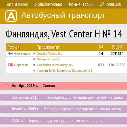
База данных
Дополнительно
Комментарии
Обновления
Автобусный транспорт
Финляндия, Vest Center H № 14
Регион
Предприятие
№
Гос.№
14
JJT-314
Финляндия
Nobina Finland Oy
Nobina Norge AS
833
UA 26226
Норвегия
Concordia Buss Norge AS
Ingeniør M.O. Schøyens Bilsentraler A/S
↑
Ноябрь 2019 г.
Списан
↑
Сентябрь 2015 г.
Передан в другое предприятие или на завод
↑
Декабрь 2009 г.
Передан в другое предприятие или на завод
↑
2007 г.
Передан в другое предприятие или на завод