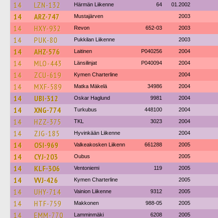
14
LZN-132
Härmän Liikenne
64
01.2002
14
ARZ-747
Mustajärven
2003
14
HXY-932
Revon
652-03
2003
14
PUK-80
Pukkilan Liikenne
2003
14
AHZ-576
Laitinen
P040256
2004
14
MLO-443
Länsilinjat
P040094
2004
14
ZCU-619
Kymen Charterline
2004
14
MXF-589
Matka Mäkelä
34986
2004
14
UBI-312
Oskar Haglund
9981
2004
14
XNG-774
Turkubus
448100
2004
14
HZZ-375
TKL
3023
2004
14
ZJG-185
Hyvinkään Liikenne
2004
14
OSI-969
Valkeakosken Liikenn
661288
2005
14
CYJ-203
Oubus
2005
14
KLF-306
Ventoniemi
119
2005
14
VVJ-426
Kymen Charterline
2005
14
UHY-714
Vainion Liikenne
9312
2005
14
HTF-759
Makkonen
988-05
2005
14
EMM-770
Lamminmäki
6208
2005