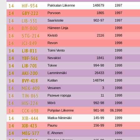
14
HIF-934
Pakkalan Liikenne
148679
1997
14
GBY-222
Porvoon
1865
1997
14
LIB-531
Saaristotie
902-97
1997
14
BIY-800
Hämeen Linja
1998
14
STG-214
Kivistö
2116
1998
14
JCJ-849
Revon
1998
14
LIB-811
Toimi Vento
1998
14
YBF-361
Nevakivi
1841
1998
14
LIB-701
Tokee
994-98
1998
14
AKI-200
Lamminmäki
26433
1998
14
BVY-418
Kutilan
148794
1998
14
MEK-409
Vesanen
3
1998
14
TIN-865
Разные города
11
1998
14
HIS-224
Mörö
992-98
1998
14
CCK-698
Pohjolan Liikenne
981-98
06.1998
14
XIB-444
Matka-Niinimäki
145-99
1999
14
XIB-423
Paunu
156-99
1999
14
MEG-377
E. Ahonen
1999