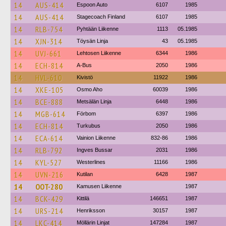
14
AUS-414
Espoon Auto
6107
1985
14
AUS-414
Stagecoach Finland
6107
1985
14
RLB-754
Pyhtään Liikenne
1113
05.1985
14
XJN-314
Töysän Linja
43
05.1985
14
UVJ-661
Lehtosen Liikenne
6344
1986
14
ECH-814
A-Bus
2050
1986
14
HVL-610
Kivistö
11922
1986
14
XKE-105
Osmo Aho
60039
1986
14
BCE-888
Metsälän Linja
6448
1986
14
MGB-614
Förbom
6397
1986
14
ECH-814
Turkubus
2050
1986
14
ECA-614
Vainion Liikenne
832-86
1986
14
RLB-792
Ingves Bussar
2031
1986
14
KYL-527
Westerlines
11166
1986
14
UVN-216
Kutilan
6428
1987
14
OOT-280
Kamusen Liikenne
1987
14
BCK-429
Kittilä
146651
1987
14
URS-214
Henriksson
30157
1987
14
LKC-414
Möllärin Linjat
147284
1987