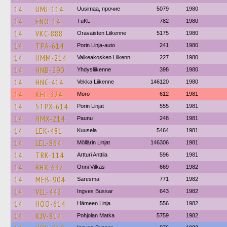
14
UMJ-114
Uusimaa, прочие
5079
1980
14
ENO-14
TuKL
782
1980
14
VKC-888
Oravaisten Liikenne
5175
1980
14
TPA-614
Porin Linja-auto
241
1980
14
HMM-214
Valkeakosken Liikenn
227
1980
14
HNB-290
Yhdysliikenne
398
1980
14
HNC-414
Vekka Liikenne
146120
1980
14
KEL-324
Mörö
612
1981
14
5TPX-614
Porin Linjat
555
1981
14
HMX-214
Paunu
248
1981
14
LEK-481
Kuusela
5464
1981
14
LEL-864
Möllärin Linjat
146306
1981
14
TRK-114
Artturi Anttila
596
1981
14
RHX-637
Onni Vilkas
669
1982
14
MEB-904
Saresma
771
1982
14
VLL-442
Ingves Bussar
643
1982
14
HOO-614
Hämeen Linja
556
1982
14
KJV-814
Pohjolan Matka
5759
1982