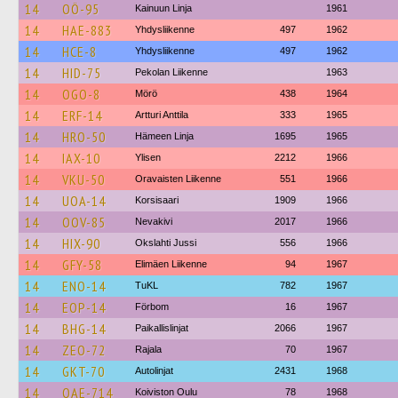
14
OÖ-95
Kainuun Linja
1961
14
HAE-883
Yhdysliikenne
497
1962
14
HCE-8
Yhdysliikenne
497
1962
14
HID-75
Pekolan Liikenne
1963
14
OGO-8
Mörö
438
1964
14
ERF-14
Artturi Anttila
333
1965
14
HRO-50
Hämeen Linja
1695
1965
14
IAX-10
Ylisen
2212
1966
14
VKU-50
Oravaisten Liikenne
551
1966
14
UOA-14
Korsisaari
1909
1966
14
OOV-85
Nevakivi
2017
1966
14
HIX-90
Okslahti Jussi
556
1966
14
GFY-58
Elimäen Liikenne
94
1967
14
ENO-14
TuKL
782
1967
14
EOP-14
Förbom
16
1967
14
BHG-14
Paikallislinjat
2066
1967
14
ZEO-72
Rajala
70
1967
14
GKT-70
Autolinjat
2431
1968
14
OAE-714
Koiviston Oulu
78
1968