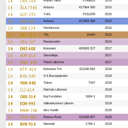
14
CNX-104
Rukan Taksi
P148825
2015
14
ÅLA 7340
Axbuss
417964 360
2015
14
GLP-235
TuKL
P152209
2015
14
CPA-451
Axbuss
417964 360
2015
14
SNR-124
Henriksson
2016
14
OVC-414
TKL
16404
2016
14
CKA-267
Rautaveden
2016
14
EMZ-608
Kosonen
420083 317
2017
14
JKM-814
Savonlinja
2017
14
MNH-490
Päivin Liikenne
2017
14
RTP-414
Koiviston Tre
421196 892
2018
14
BVA-349
V-S Bussipalvelut
2018
14
YXM-840
Tokee
7347
2018
14
CLJ-614
Härmän Liikenne
2018
14
OXK-314
Kaj Forsblom
1684-1
2018
14
EOH-993
Valkeakosken Liikenn
2018
14
MNM-706
Atro Vuolle
2018
14
EPM-460
Reissu Ruoti
421068 857
2018
14
BVN-914
Niemelä
1709-1
2019