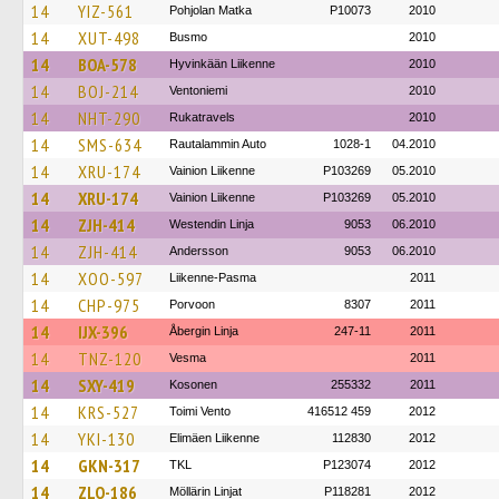
14
YIZ-561
Pohjolan Matka
P10073
2010
14
XUT-498
Busmo
2010
14
BOA-578
Hyvinkään Liikenne
2010
14
BOJ-214
Ventoniemi
2010
14
NHT-290
Rukatravels
2010
14
SMS-634
Rautalammin Auto
1028-1
04.2010
14
XRU-174
Vainion Liikenne
P103269
05.2010
14
XRU-174
Vainion Liikenne
P103269
05.2010
14
ZJH-414
Westendin Linja
9053
06.2010
14
ZJH-414
Andersson
9053
06.2010
14
XOO-597
Liikenne-Pasma
2011
14
CHP-975
Porvoon
8307
2011
14
IJX-396
Åbergin Linja
247-11
2011
14
TNZ-120
Vesma
2011
14
SXY-419
Kosonen
255332
2011
14
KRS-527
Toimi Vento
416512 459
2012
14
YKI-130
Elimäen Liikenne
112830
2012
14
GKN-317
TKL
P123074
2012
14
ZLO-186
Möllärin Linjat
P118281
2012