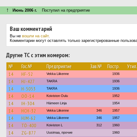
↑
Июнь 2006 г.
Поступил на предприятие
Ваш комментарий
Вы не
вошли на сайт
.
Комментарии могут оставлять только зарегистрированные пользов
Другие ТС с этим номером:
№
Гос.№
Предприятие
Зав.№
Постр.
Утил.
14
HF-52
Vekka Liikenne
1936
14
HJ-427
TAKRA
1936
14
H-5053
TAKRA
1936
14
OÖ-14
Koiviston Oulu
1952
14
IH-304
Hämeen Linja
1954
14
HCH-32
Vekka Liikenne
346
1957
14
HJM-62
Vekka Liikenne
346
1957
14
TÖ-400
Koiviston L
312
1960
14
ZG-877
Uusimaa, прочие
1960