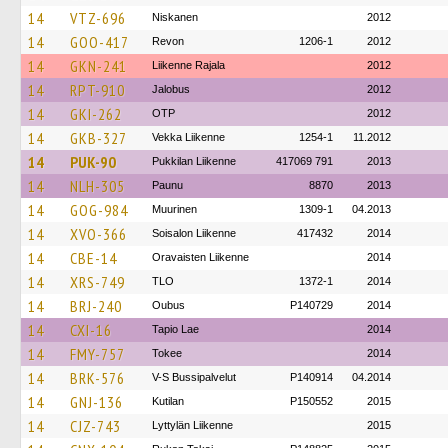
14
VTZ-696
Niskanen
2012
14
GOO-417
Revon
1206-1
2012
14
GKN-241
Liikenne Rajala
2012
14
RPT-910
Jalobus
2012
14
GKI-262
OTP
2012
14
GKB-327
Vekka Liikenne
1254-1
11.2012
14
PUK-90
Pukkilan Liikenne
417069 791
2013
14
NLH-305
Paunu
8870
2013
14
GOG-984
Muurinen
1309-1
04.2013
14
XVO-366
Soisalon Liikenne
417432
2014
14
CBE-14
Oravaisten Liikenne
2014
14
XRS-749
TLO
1372-1
2014
14
BRJ-240
Oubus
P140729
2014
14
CXI-16
Tapio Lae
2014
14
FMY-757
Tokee
2014
14
BRK-576
V-S Bussipalvelut
P140914
04.2014
14
GNJ-136
Kutilan
P150552
2015
14
CJZ-743
Lyttylän Liikenne
2015