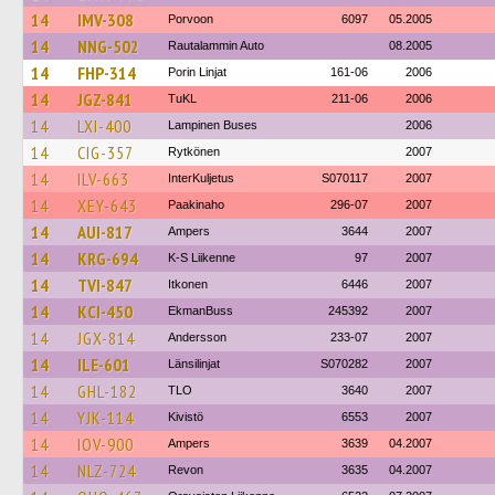
14
IMV-308
Porvoon
6097
05.2005
14
NNG-502
Rautalammin Auto
08.2005
14
FHP-314
Porin Linjat
161-06
2006
14
JGZ-841
TuKL
211-06
2006
14
LXI-400
Lampinen Buses
2006
14
CIG-357
Rytkönen
2007
14
ILV-663
InterKuljetus
S070117
2007
14
XEY-643
Paakinaho
296-07
2007
14
AUI-817
Ampers
3644
2007
14
KRG-694
K-S Liikenne
97
2007
14
TVI-847
Itkonen
6446
2007
14
KCI-450
EkmanBuss
245392
2007
14
JGX-814
Andersson
233-07
2007
14
ILE-601
Länsilinjat
S070282
2007
14
GHL-182
TLO
3640
2007
14
YJK-114
Kivistö
6553
2007
14
IOV-900
Ampers
3639
04.2007
14
NLZ-724
Revon
3635
04.2007