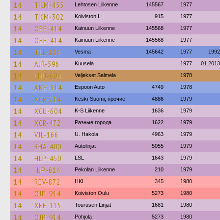
14
TKM-455
Lehtosen Liikenne
145567
1977
14
TKM-302
Koiviston L
915
1977
14
OEE-414
Kainuun Liikenne
145568
1977
14
OEE-414
Kainuun Liikenne
145568
1977
14
TLL-114
Vesma
145642
1977
1992
14
AJR-596
Kuusela
1977
01.2013
14
LHU-694
Veljekset Salmela
1978
14
AKE-314
Espoon Auto
4749
1978
14
XCR-714
Keski-Suomi, прочие
4886
1979
14
XCU-604
K-S Liikenne
1636
1979
14
XCR-472
Разные города
1622
1979
14
VJL-166
U. Hakola
4963
1979
14
RHA-400
Autolinjat
5055
1979
14
HLP-450
LSL
1643
1979
14
HJP-614
Pekolan Liikenne
210
1979
14
REV-872
HKL
345
1980
14
OJP-914
Koiviston Oulu
5273
1980
14
XEE-115
Tourusen Linjat
1681
1980
14
OJP-914
Pohjola
5273
1980