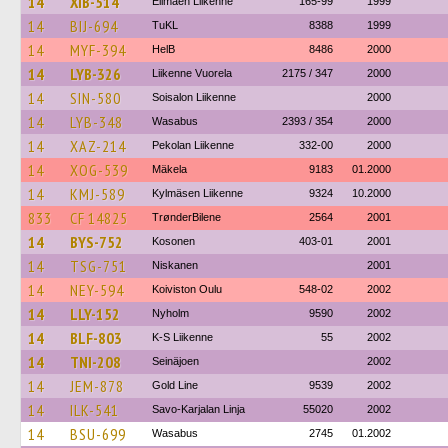
14
XIB-514
Elimäen Liikenne
165-99
1999
14
BIJ-694
TuKL
8388
1999
14
MYF-394
HelB
8486
2000
14
LYB-326
Liikenne Vuorela
2175 / 347
2000
14
SIN-580
Soisalon Liikenne
2000
14
LYB-348
Wasabus
2393 / 354
2000
14
XAZ-214
Pekolan Liikenne
332-00
2000
14
XOG-539
Mäkela
9183
01.2000
14
KMJ-589
Kylmäsen Liikenne
9324
10.2000
833
CF 14825
TrønderBilene
2564
2001
14
BYS-752
Kosonen
403-01
2001
14
TSG-751
Niskanen
2001
14
NEY-594
Koiviston Oulu
548-02
2002
14
LLY-152
Nyholm
9590
2002
14
BLF-803
K-S Liikenne
55
2002
14
TNI-208
Seinäjoen
2002
14
JEM-878
Gold Line
9539
2002
14
ILK-541
Savo-Karjalan Linja
55020
2002
14
BSU-699
Wasabus
2745
01.2002