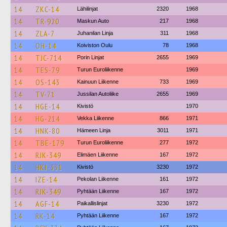
14
ZKC-14
Lähilinjat
2320
1968
14
TR-920
Maskun Auto
217
1968
14
ZLA-7
Juhanilan Linja
311
1968
14
OH-14
Koiviston Oulu
78
1968
14
TJC-714
Porin Linjat
2655
1969
14
TES-79
Turun Euroliikenne
1969
14
OS-143
Kainuun Liikenne
733
1969
14
TV-71
Jussilan Autoliike
2655
1969
14
HGE-14
Kivistö
1970
14
HG-214
Vekka Liikenne
866
1971
14
HNK-80
Hämeen Linja
3011
1971
14
TBE-179
Turun Euroliikenne
277
1972
14
RJK-349
Elimäen Liikenne
167
1972
14
HKJ-331
Kivistö
3230
1972
14
IZE-14
Pekolan Liikenne
161
1972
14
RJK-349
Pyhtään Liikenne
167
1972
14
AGF-14
Paikallislinjat
3230
1972
14
RK-14
Pyhtään Liikenne
167
1972