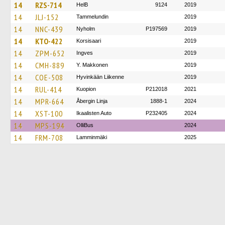
14
RZS-714
HelB
9124
2019
14
JLJ-152
Tammelundin
2019
14
NNC-439
Nyholm
P197569
2019
14
KTO-422
Korsisaari
2019
14
ZPM-652
Ingves
2019
14
CMH-889
Y. Makkonen
2019
14
COE-508
Hyvinkään Liikenne
2019
14
RUL-414
Kuopion
P212018
2021
14
MPR-664
Åbergin Linja
1888-1
2024
14
XST-100
Ikaalisten Auto
P232405
2024
14
MPS-194
OlliBus
2024
14
FRM-708
Lamminmäki
2025