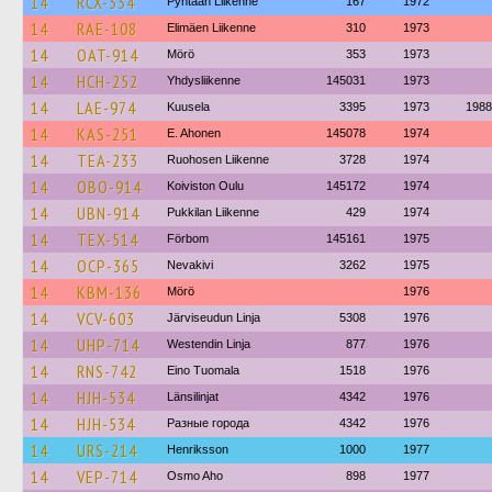
14
RCX-334
Pyhtään Liikenne
167
1972
14
RAE-108
Elimäen Liikenne
310
1973
14
OAT-914
Mörö
353
1973
14
HCH-252
Yhdysliikenne
145031
1973
14
LAE-974
Kuusela
3395
1973
1988
14
KAS-251
E. Ahonen
145078
1974
14
TEA-233
Ruohosen Liikenne
3728
1974
14
OBO-914
Koiviston Oulu
145172
1974
14
UBN-914
Pukkilan Liikenne
429
1974
14
TEX-514
Förbom
145161
1975
14
OCP-365
Nevakivi
3262
1975
14
KBM-136
Mörö
1976
14
VCV-603
Järviseudun Linja
5308
1976
14
UHP-714
Westendin Linja
877
1976
14
RNS-742
Eino Tuomala
1518
1976
14
HJH-534
Länsilinjat
4342
1976
14
HJH-534
Разные города
4342
1976
14
URS-214
Henriksson
1000
1977
14
VEP-714
Osmo Aho
898
1977