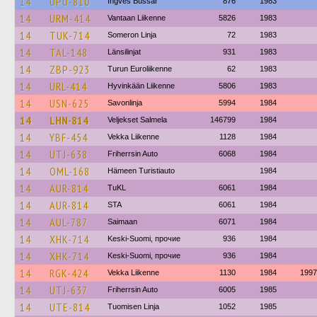
14
UPU-810
Ingves Bussar
876
1983
14
URM-414
Vantaan Liikenne
5826
1983
14
TUK-714
Someron Linja
72
1983
14
TAL-148
Länsilinjat
931
1983
14
ZBP-923
Turun Euroliikenne
62
1983
14
URL-414
Hyvinkään Liikenne
5806
1983
14
USN-625
Savonlinja
5994
1984
14
LHN-814
Veljekset Salmela
146799
1984
14
YBF-454
Vekka Liikenne
1128
1984
14
UTJ-638
Friherrsin Auto
6068
1984
14
OML-168
Hämeen Turistiauto
1984
14
AUR-814
TuKL
6061
1984
14
AUR-814
STA
6061
1984
14
AUL-787
Saimaan
6071
1984
14
XHK-714
Keski-Suomi, прочие
936
1984
14
XHK-714
Keski-Suomi, прочие
936
1984
14
RGK-424
Vekka Liikenne
1130
1984
1997
14
UTJ-637
Friherrsin Auto
6005
1985
14
UTE-814
Tuomisen Linja
1052
1985