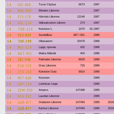
14
IAS-460
Turun Citybus
6673
1987
14
MJK-889
Elimäen Liikenne
1987
14
FCY-578
Härmän Liikenne
13146
1987
14
HXL-114
Valkeakosken Liikenn
274
1987
14
TOB-114
Koiviston L
2076
02.1987
14
VSS-889
Sundellbus
387 / 001
1988
14
THF-299
Viitasaaren
20478
1988
14
MJE-514
Lappi, прочие
420
1988
14
XKT-951
Matka Mäkelä
404
1988
14
ZEC-948
Pakkalan Liikenne
6929
1989
14
ELN-518
Oras Liikenne
725
1989
14
ZEA-268
Koiviston Oulu
6914
1989
14
MJT-608
Kosonen
1989
14
LKP-754
Lohinivan Linjat
1989
14
ZEM-309
Ampers
147488
1989
14
AFA-242
Laurilan Liikenne
1989
14
GAR-477
Oulaisten Liikenne
147494
1989
2016
14
GAR-477
Karhun Liikenne
147494
1989
2016