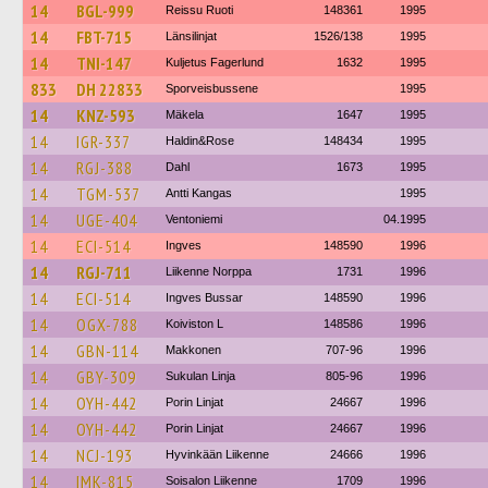
14
BGL-999
Reissu Ruoti
148361
1995
14
FBT-715
Länsilinjat
1526/138
1995
14
TNI-147
Kuljetus Fagerlund
1632
1995
833
DH 22833
Sporveisbussene
1995
14
KNZ-593
Mäkela
1647
1995
14
IGR-337
Haldin&Rose
148434
1995
14
RGJ-388
Dahl
1673
1995
14
TGM-537
Antti Kangas
1995
14
UGE-404
Ventoniemi
04.1995
14
ECI-514
Ingves
148590
1996
14
RGJ-711
Liikenne Norppa
1731
1996
14
ECI-514
Ingves Bussar
148590
1996
14
OGX-788
Koiviston L
148586
1996
14
GBN-114
Makkonen
707-96
1996
14
GBY-309
Sukulan Linja
805-96
1996
14
OYH-442
Porin Linjat
24667
1996
14
OYH-442
Porin Linjat
24667
1996
14
NCJ-193
Hyvinkään Liikenne
24666
1996
14
IMK-815
Soisalon Liikenne
1709
1996