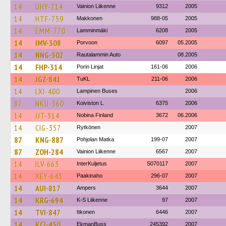
14
UHY-714
Vainion Liikenne
9312
2005
14
HTF-759
Makkonen
988-05
2005
14
EMM-770
Lamminmäki
6208
2005
14
IMV-308
Porvoon
6097
05.2005
14
NNG-502
Rautalammin Auto
08.2005
14
FHP-314
Porin Linjat
161-06
2006
14
JGZ-841
TuKL
211-06
2006
14
LXI-400
Lampinen Buses
2006
87
NKU-360
Koiviston L
6375
2006
14
JJT-314
Nobina Finland
3672
06.2006
14
CIG-357
Rytkönen
2007
87
KNG-887
Pohjolan Matka
199-07
2007
87
ZOH-284
Vainion Liikenne
6567
2007
14
ILV-663
InterKuljetus
S070117
2007
14
XEY-643
Paakinaho
296-07
2007
14
AUI-817
Ampers
3644
2007
14
KRG-694
K-S Liikenne
97
2007
14
TVI-847
Itkonen
6446
2007
14
KCI-450
EkmanBuss
245392
2007