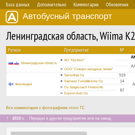
База данных
Дополнительно
Комментарии
Обновления
Автобусный транспорт
Ленинградская область, Wiima K
Регион
Предприятие
№
АК
АО "Грузино"
Ленинградская область
АА
ООО "Северо-западные линии"
519
Savonlinja Oy
14
Saimaan Turistiliikenne Oy
A
Финляндия
Oy Stagecoach Finland Ab
87
Espoon Auto Oy
Все комментарии к фотографиям этого ТС
↑
2010 г.
Передан в другое предприятие или на завод