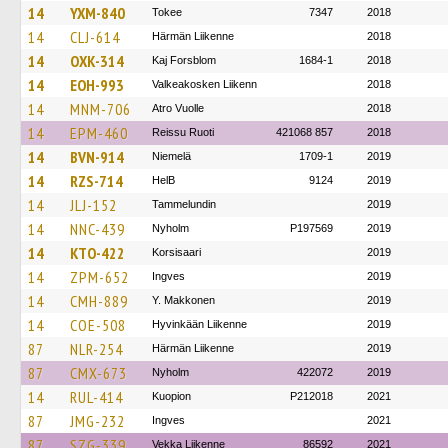
14
YXM-840
Tokee
7347
2018
14
CLJ-614
Härmän Liikenne
2018
14
OXK-314
Kaj Forsblom
1684-1
2018
14
EOH-993
Valkeakosken Liikenn
2018
14
MNM-706
Atro Vuolle
2018
14
EPM-460
Reissu Ruoti
421068 857
2018
14
BVN-914
Niemelä
1709-1
2019
14
RZS-714
HelB
9124
2019
14
JLJ-152
Tammelundin
2019
14
NNC-439
Nyholm
P197569
2019
14
KTO-422
Korsisaari
2019
14
ZPM-652
Ingves
2019
14
CMH-889
Y. Makkonen
2019
14
COE-508
Hyvinkään Liikenne
2019
87
NLR-254
Härmän Liikenne
2019
87
CMX-673
Nyholm
422072
2019
14
RUL-414
Kuopion
P212018
2021
87
JMG-232
Ingves
2021
87
SZG-339
Vekka Liikenne
86592
2021