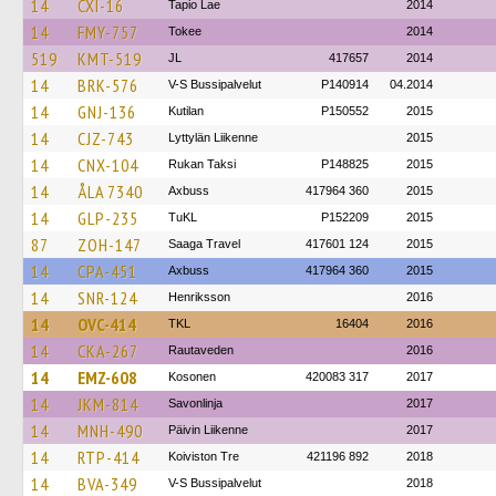
14
CXI-16
Tapio Lae
2014
14
FMY-757
Tokee
2014
519
KMT-519
JL
417657
2014
14
BRK-576
V-S Bussipalvelut
P140914
04.2014
14
GNJ-136
Kutilan
P150552
2015
14
CJZ-743
Lyttylän Liikenne
2015
14
CNX-104
Rukan Taksi
P148825
2015
14
ÅLA 7340
Axbuss
417964 360
2015
14
GLP-235
TuKL
P152209
2015
87
ZOH-147
Saaga Travel
417601 124
2015
14
CPA-451
Axbuss
417964 360
2015
14
SNR-124
Henriksson
2016
14
OVC-414
TKL
16404
2016
14
CKA-267
Rautaveden
2016
14
EMZ-608
Kosonen
420083 317
2017
14
JKM-814
Savonlinja
2017
14
MNH-490
Päivin Liikenne
2017
14
RTP-414
Koiviston Tre
421196 892
2018
14
BVA-349
V-S Bussipalvelut
2018