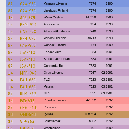
87
CAA-952
Vantaan Liikenne
7174
1990
87
CAA-952
Linjebuss Finland
7174
1990
14
AFB-579
Wasa Citybus
147639
1990
14
BFM-914
Andersson
7134
1990
14
OSS-478
Alhonen&Lastunen
7240
1990
87
BFH-982
Vainion Liikenne
30213
1990
87
CAA-952
Connex Finland
7174
1990
87
JBA-710
Espoon Auto
7383
1991
87
JBA-710
Stagecoach Finland
7383
1991
87
JBA-710
Concordia Bus
7383
1991
14
MFP-965
Oras Liikenne
7267
02.1991
14
FAU-662
TLO
7323
03.1991
14
FAU-662
Vesma
7323
03.1991
87
RFM-362
STA
7331
03.1991
14
FAY-332
Pekolan Liikenne
423-92
1992
87
CBG-414
Porvoon
1992
14
OFU-544
Jyrkilä
1168 / 54
1992
14
VIP-953
Lamminmäki
18362
1992
14
IOI-454
Westerlines
1191
1992