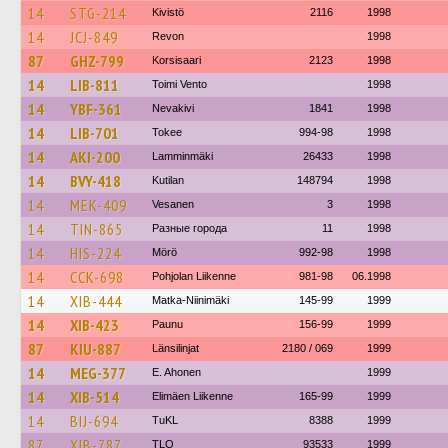
14
STG-214
Kivistö
2116
1998
14
JCJ-849
Revon
1998
87
GHZ-799
Korsisaari
2123
1998
14
LIB-811
Toimi Vento
1998
14
YBF-361
Nevakivi
1841
1998
14
LIB-701
Tokee
994-98
1998
14
AKI-200
Lamminmäki
26433
1998
14
BVY-418
Kutilan
148794
1998
14
MEK-409
Vesanen
3
1998
14
TIN-865
Разные города
11
1998
14
HIS-224
Mörö
992-98
1998
14
CCK-698
Pohjolan Liikenne
981-98
06.1998
14
XIB-444
Matka-Niinimäki
145-99
1999
14
XIB-423
Paunu
156-99
1999
87
KIU-887
Länsilinjat
2180 / 069
1999
14
MEG-377
E. Ahonen
1999
14
XIB-514
Elimäen Liikenne
165-99
1999
14
BIJ-694
TuKL
8388
1999
87
XIB-787
TLO
93533
1999