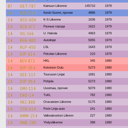
87
OET-787
Kainuun Liikenne
145710
1978
14
XCR-714
Keski-Suomi, прочие
4886
1979
14
XCU-604
K-S Liikenne
1636
1979
14
XCR-472
Разные города
1622
1979
14
VJL-166
U. Hakola
4963
1979
14
RHA-400
Autolinjat
5055
1979
14
HLP-450
LSL
1643
1979
14
HJP-614
Pekolan Liikenne
210
1979
14
REV-872
HKL
345
1980
14
OJP-914
Koiviston Oulu
5273
1980
14
XEE-115
Tourusen Linjat
1681
1980
14
OJP-914
Pohjola
5273
1980
14
UMJ-114
Uusimaa, прочие
5079
1980
14
ENO-14
TuKL
782
1980
14
VKC-888
Oravaisten Liikenne
5175
1980
14
TPA-614
Porin Linja-auto
241
1980
14
HMM-214
Valkeakosken Liikenn
227
1980
14
HNB-290
Yhdysliikenne
398
1980