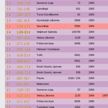
14
TUK-714
Someron Linja
72
1983
14
TAL-148
Länsilinjat
931
1983
14
ZBP-923
Turun Euroliikenne
62
1983
14
URL-414
Hyvinkään Liikenne
5806
1983
14
USN-625
Savonlinja
5994
1984
14
LHN-814
Veljekset Salmela
146799
1984
14
YBF-454
Vekka Liikenne
1128
1984
14
UTJ-638
Friherrsin Auto
6068
1984
14
OML-168
Hämeen Turistiauto
1984
14
AUR-814
TuKL
6061
1984
14
AUR-814
STA
6061
1984
14
XHK-714
Keski-Suomi, прочие
936
1984
14
XHK-714
Keski-Suomi, прочие
936
1984
87
HRT-987
Paunu
3166 / 105
1984
87
KHL-987
Makkonen
1984
87
TUP-787
Someron Linja
97
1984
14
RGK-424
Vekka Liikenne
1130
1984
1997
14
UTJ-637
Friherrsin Auto
6005
1985
14
UTE-814
Tuomisen Linja
1052
1985