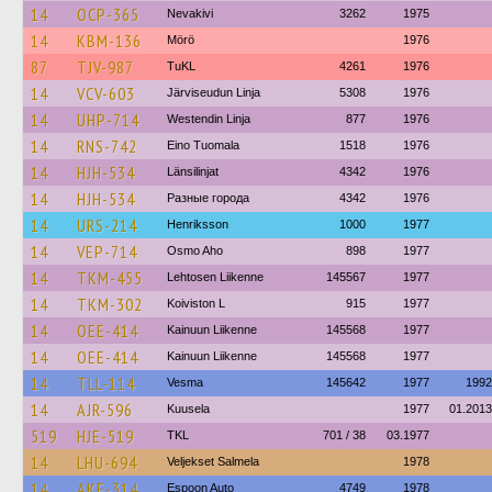
14
OCP-365
Nevakivi
3262
1975
14
KBM-136
Mörö
1976
87
TJV-987
TuKL
4261
1976
14
VCV-603
Järviseudun Linja
5308
1976
14
UHP-714
Westendin Linja
877
1976
14
RNS-742
Eino Tuomala
1518
1976
14
HJH-534
Länsilinjat
4342
1976
14
HJH-534
Разные города
4342
1976
14
URS-214
Henriksson
1000
1977
14
VEP-714
Osmo Aho
898
1977
14
TKM-455
Lehtosen Liikenne
145567
1977
14
TKM-302
Koiviston L
915
1977
14
OEE-414
Kainuun Liikenne
145568
1977
14
OEE-414
Kainuun Liikenne
145568
1977
14
TLL-114
Vesma
145642
1977
1992
14
AJR-596
Kuusela
1977
01.2013
519
HJE-519
TKL
701 / 38
03.1977
14
LHU-694
Veljekset Salmela
1978
14
AKE-314
Espoon Auto
4749
1978