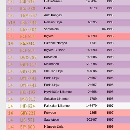
14
IGR-337
Haldin&Rose
148434
1995
14
RGJ-388
Dahl
1673
1995
14
TGM-537
Antti Kangas
1995
519
CBG-444
Raision Linja
68295
1995
14
UGE-404
Ventoniemi
04.1995
14
ECI-514
Ingves
148590
1996
14
RGJ-711
Liikenne Norppa
1731
1996
14
ECI-514
Ingves Bussar
148590
1996
14
OGX-788
Koiviston L
148586
1996
14
GBN-114
Makkonen
707-96
1996
14
GBY-309
Sukulan Linja
805-96
1996
14
OYH-442
Porin Linjat
24667
1996
14
OYH-442
Porin Linjat
24667
1996
14
NCJ-193
Hyvinkään Liikenne
24666
1996
14
IMK-815
Soisalon Liikenne
1709
1996
14
HIF-934
Pakkalan Liikenne
148679
1997
14
GBY-222
Porvoon
1865
1997
14
LIB-531
Saaristotie
902-97
1997
14
BIY-800
Hämeen Linja
1998