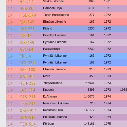
14
HG-214
Vekka Liikenne
866
1971
14
HNK-80
Hämeen Linja
3011
1971
14
TBE-179
Turun Euroliikenne
277
1972
14
RJK-349
Elimäen Liikenne
167
1972
14
HKJ-331
Kivistö
3230
1972
14
IZE-14
Pekolan Liikenne
161
1972
14
RJK-349
Pyhtään Liikenne
167
1972
14
AGF-14
Paikallislinjat
3230
1972
14
RK-14
Pyhtään Liikenne
167
1972
14
RCX-334
Pyhtään Liikenne
167
1972
14
RAE-108
Elimäen Liikenne
310
1973
14
OAT-914
Mörö
353
1973
14
HCH-252
Yhdysliikenne
145031
1973
14
LAE-974
Kuusela
3395
1973
1988
14
KAS-251
E. Ahonen
145078
1974
14
TEA-233
Ruohosen Liikenne
3728
1974
14
OBO-914
Koiviston Oulu
145172
1974
14
UBN-914
Pukkilan Liikenne
429
1974
14
TEX-514
Förbom
145161
1975