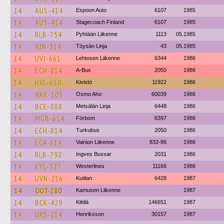
14
AUS-414
Espoon Auto
6107
1985
14
AUS-414
Stagecoach Finland
6107
1985
14
RLB-754
Pyhtään Liikenne
1113
05.1985
14
XJN-314
Töysän Linja
43
05.1985
14
UVJ-661
Lehtosen Liikenne
6344
1986
14
ECH-814
A-Bus
2050
1986
14
HVL-610
Kivistö
11922
1986
14
XKE-105
Osmo Aho
60039
1986
14
BCE-888
Metsälän Linja
6448
1986
14
MGB-614
Förbom
6397
1986
14
ECH-814
Turkubus
2050
1986
14
ECA-614
Vainion Liikenne
832-86
1986
14
RLB-792
Ingves Bussar
2031
1986
14
KYL-527
Westerlines
11166
1986
14
UVN-216
Kutilan
6428
1987
14
OOT-280
Kamusen Liikenne
1987
14
BCK-429
Kittilä
146651
1987
14
URS-214
Henriksson
30157
1987