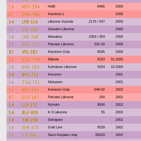
14
MYF-394
HelB
8486
2000
87
GMK-906
Koiviston L
2000
14
LYB-326
Liikenne Vuorela
2175 / 347
2000
14
SIN-580
Soisalon Liikenne
2000
14
LYB-348
Wasabus
2393 / 354
2000
14
XAZ-214
Pekolan Liikenne
332-00
2000
87
VYC-587
Koiviston Oulu
8505
2000
14
XOG-539
Mäkela
9183
01.2000
14
KMJ-589
Kylmäsen Liikenne
9324
10.2000
14
BYS-752
Kosonen
2001
14
TSG-751
Niskanen
2001
14
NEY-594
Koiviston Oulu
548-02
2002
87
GES-187
Pekolan Liikenne
200
2002
14
LLY-152
Nyholm
9590
2002
14
BLF-803
K-S Liikenne
55
2002
14
TNI-208
Seinäjoen
2002
14
JEM-878
Gold Line
9539
2002
14
ILK-541
Savo-Karjalan Linja
55020
2002