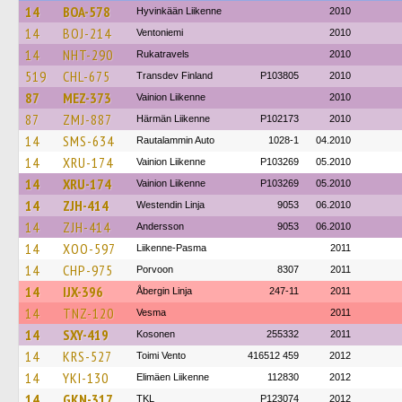
14
BOA-578
Hyvinkään Liikenne
2010
14
BOJ-214
Ventoniemi
2010
14
NHT-290
Rukatravels
2010
519
CHL-675
Transdev Finland
P103805
2010
87
MEZ-373
Vainion Liikenne
2010
87
ZMJ-887
Härmän Liikenne
P102173
2010
14
SMS-634
Rautalammin Auto
1028-1
04.2010
14
XRU-174
Vainion Liikenne
P103269
05.2010
14
XRU-174
Vainion Liikenne
P103269
05.2010
14
ZJH-414
Westendin Linja
9053
06.2010
14
ZJH-414
Andersson
9053
06.2010
14
XOO-597
Liikenne-Pasma
2011
14
CHP-975
Porvoon
8307
2011
14
IJX-396
Åbergin Linja
247-11
2011
14
TNZ-120
Vesma
2011
14
SXY-419
Kosonen
255332
2011
14
KRS-527
Toimi Vento
416512 459
2012
14
YKI-130
Elimäen Liikenne
112830
2012
14
GKN-317
TKL
P123074
2012