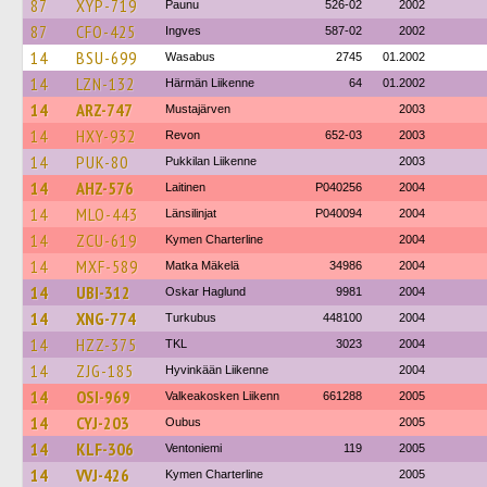
87
XYP-719
Paunu
526-02
2002
87
CFO-425
Ingves
587-02
2002
14
BSU-699
Wasabus
2745
01.2002
14
LZN-132
Härmän Liikenne
64
01.2002
14
ARZ-747
Mustajärven
2003
14
HXY-932
Revon
652-03
2003
14
PUK-80
Pukkilan Liikenne
2003
14
AHZ-576
Laitinen
P040256
2004
14
MLO-443
Länsilinjat
P040094
2004
14
ZCU-619
Kymen Charterline
2004
14
MXF-589
Matka Mäkelä
34986
2004
14
UBI-312
Oskar Haglund
9981
2004
14
XNG-774
Turkubus
448100
2004
14
HZZ-375
TKL
3023
2004
14
ZJG-185
Hyvinkään Liikenne
2004
14
OSI-969
Valkeakosken Liikenn
661288
2005
14
CYJ-203
Oubus
2005
14
KLF-306
Ventoniemi
119
2005
14
VVJ-426
Kymen Charterline
2005