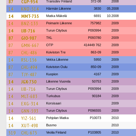
87
CGP-954
Transdev Finland
372-08
2008
14
KNO-514
Härmän Liikenne
3830
05.2008
14
MMT-735
Matka Mäkelä
6691
10.2008
14
BNZ-133
Peimarin Liikenne
757982
2009
14
IJB-716
Turun Citybus
P093994
2009
87
GIO-987
TKL
P093780
2009
87
GMN-667
OTP
414449 762
2009
87
CHL-486
Koiviston Tre
863-09
2009
14
RSL-156
Vekka Liikenne
5950
2009
87
CHL-494
Koiviston Oulu
850-09
2009
87
TJY-487
Kuopion
4167
2009
14
JGX-730
Liikenne Vuorela
50753
2009
14
IJB-716
Turun Citybus
P093994
2009
14
MLT-683
Turkubus
90184
2009
14
EXG-314
Korsisaari
2009
14
GNN-593
Turun Citybus
P096555
2009
14
YIZ-561
Pohjolan Matka
P10073
2010
14
XUT-498
Busmo
2010
519
CHL-675
Veolia Finland
P103805
2010