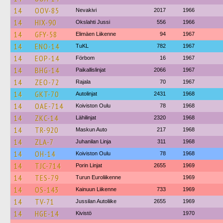
14
OOV-85
Nevakivi
2017
1966
14
HIX-90
Okslahti Jussi
556
1966
14
GFY-58
Elimäen Liikenne
94
1967
14
ENO-14
TuKL
782
1967
14
EOP-14
Förbom
16
1967
14
BHG-14
Paikallislinjat
2066
1967
14
ZEO-72
Rajala
70
1967
14
GKT-70
Autolinjat
2431
1968
14
OAE-714
Koiviston Oulu
78
1968
14
ZKC-14
Lähilinjat
2320
1968
14
TR-920
Maskun Auto
217
1968
14
ZLA-7
Juhanilan Linja
311
1968
14
OH-14
Koiviston Oulu
78
1968
14
TJC-714
Porin Linjat
2655
1969
14
TES-79
Turun Euroliikenne
1969
14
OS-143
Kainuun Liikenne
733
1969
14
TV-71
Jussilan Autoliike
2655
1969
14
HGE-14
Kivistö
1970