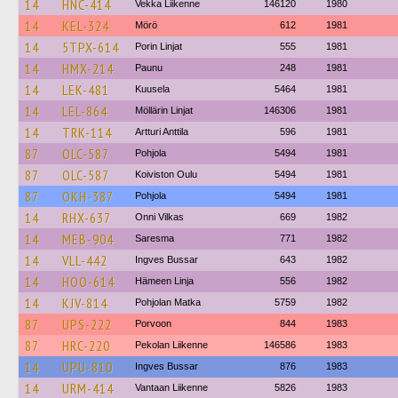
14
HNC-414
Vekka Liikenne
146120
1980
14
KEL-324
Mörö
612
1981
14
5TPX-614
Porin Linjat
555
1981
14
HMX-214
Paunu
248
1981
14
LEK-481
Kuusela
5464
1981
14
LEL-864
Möllärin Linjat
146306
1981
14
TRK-114
Artturi Anttila
596
1981
87
OLC-587
Pohjola
5494
1981
87
OLC-587
Koiviston Oulu
5494
1981
87
OKH-387
Pohjola
5494
1981
14
RHX-637
Onni Vilkas
669
1982
14
MEB-904
Saresma
771
1982
14
VLL-442
Ingves Bussar
643
1982
14
HOO-614
Hämeen Linja
556
1982
14
KJV-814
Pohjolan Matka
5759
1982
87
UPS-222
Porvoon
844
1983
87
HRC-220
Pekolan Liikenne
146586
1983
14
UPU-810
Ingves Bussar
876
1983
14
URM-414
Vantaan Liikenne
5826
1983