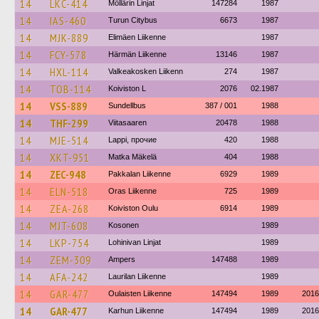
14
LKC-414
Möllärin Linjat
147284
1987
14
IAS-460
Turun Citybus
6673
1987
14
MJK-889
Elimäen Liikenne
1987
14
FCY-578
Härmän Liikenne
13146
1987
14
HXL-114
Valkeakosken Liikenn
274
1987
14
TOB-114
Koiviston L
2076
02.1987
14
VSS-889
Sundellbus
387 / 001
1988
14
THF-299
Viitasaaren
20478
1988
14
MJE-514
Lappi, прочие
420
1988
14
XKT-951
Matka Mäkelä
404
1988
14
ZEC-948
Pakkalan Liikenne
6929
1989
14
ELN-518
Oras Liikenne
725
1989
14
ZEA-268
Koiviston Oulu
6914
1989
14
MJT-608
Kosonen
1989
14
LKP-754
Lohinivan Linjat
1989
14
ZEM-309
Ampers
147488
1989
14
AFA-242
Laurilan Liikenne
1989
14
GAR-477
Oulaisten Liikenne
147494
1989
2016
14
GAR-477
Karhun Liikenne
147494
1989
2016