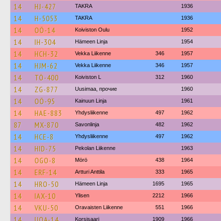
14
HJ-427
TAKRA
1936
14
H-5053
TAKRA
1936
14
OÖ-14
Koiviston Oulu
1952
14
IH-304
Hämeen Linja
1954
14
HCH-32
Vekka Liikenne
346
1957
14
HJM-62
Vekka Liikenne
346
1957
14
TÖ-400
Koiviston L
312
1960
14
ZG-877
Uusimaa, прочие
1960
14
OÖ-95
Kainuun Linja
1961
14
HAE-883
Yhdysliikenne
497
1962
87
MX-870
Savonlinja
482
1962
14
HCE-8
Yhdysliikenne
497
1962
14
HID-75
Pekolan Liikenne
1963
14
OGO-8
Mörö
438
1964
14
ERF-14
Artturi Anttila
333
1965
14
HRO-50
Hämeen Linja
1695
1965
14
IAX-10
Ylisen
2212
1966
14
VKU-50
Oravaisten Liikenne
551
1966
14
UOA-14
Korsisaari
1909
1966