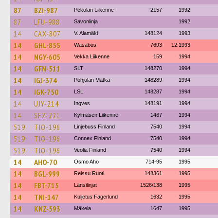
87
BZI-987
Pekolan Liikenne
2157
1992
87
LFU-988
Savonlinja
1992
14
CAX-807
V. Alamäki
148124
1993
14
GHL-855
Wasabus
7693
12.1993
14
NGY-605
Vekka Liikenne
159
1994
14
GFN-511
SLT
148270
1994
14
IGJ-374
Pohjolan Matka
148289
1994
14
IGK-750
LSL
148287
1994
14
UJY-214
Ingves
148191
1994
14
SEZ-221
Kylmäsen Liikenne
1467
1994
519
TIO-196
Linjebuss Finland
7540
1994
519
TIO-196
Connex Finland
7540
1994
519
TIO-196
Veolia Finland
7540
1994
14
AHO-70
Osmo Aho
714-95
1995
14
BGL-999
Reissu Ruoti
148361
1995
14
FBT-715
Länsilinjat
1526/138
1995
14
TNI-147
Kuljetus Fagerlund
1632
1995
14
KNZ-593
Mäkela
1647
1995