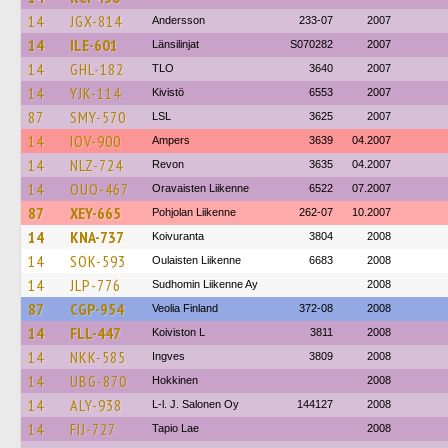
14
JGX-814
Andersson
233-07
2007
14
ILE-601
Länsilinjat
S070282
2007
14
GHL-182
TLO
3640
2007
14
YJK-114
Kivistö
6553
2007
87
SMY-570
LSL
3625
2007
14
IOV-900
Ampers
3639
04.2007
14
NLZ-724
Revon
3635
04.2007
14
OUO-467
Oravaisten Liikenne
6522
07.2007
87
XEY-665
Pohjolan Liikenne
262-07
10.2007
14
KNA-737
Koivuranta
3804
2008
14
SOK-593
Oulaisten Liikenne
6683
2008
14
JLP-776
Sudhomin Liikenne Ay
2008
87
CGP-954
Veolia Finland
372-08
2008
14
FLL-447
Koiviston L
3811
2008
14
NKK-585
Ingves
3809
2008
14
UBG-870
Hokkinen
2008
14
ALY-938
L-l. J. Salonen Oy
144127
2008
14
FIJ-727
Tapio Lae
2008