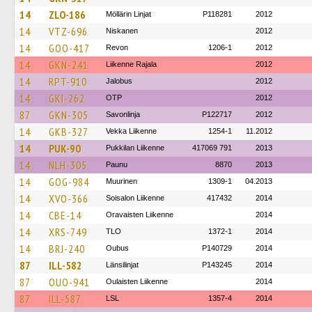
14
ZLO-186
Möllärin Linjat
P118281
2012
14
VTZ-696
Niskanen
2012
14
GOO-417
Revon
1206-1
2012
14
GKN-241
Liikenne Rajala
2012
14
RPT-910
Jalobus
2012
14
GKI-262
OTP
2012
87
GKN-305
Savonlinja
P122717
2012
14
GKB-327
Vekka Liikenne
1254-1
11.2012
14
PUK-90
Pukkilan Liikenne
417069 791
2013
14
NLH-305
Paunu
8870
2013
14
GOG-984
Muurinen
1309-1
04.2013
14
XVO-366
Soisalon Liikenne
417432
2014
14
CBE-14
Oravaisten Liikenne
2014
14
XRS-749
TLO
1372-1
2014
14
BRJ-240
Oubus
P140729
2014
87
ILL-582
Länsilinjat
P143245
2014
87
OUO-941
Oulaisten Liikenne
2014
87
ILL-587
LSL
1357-4
2014