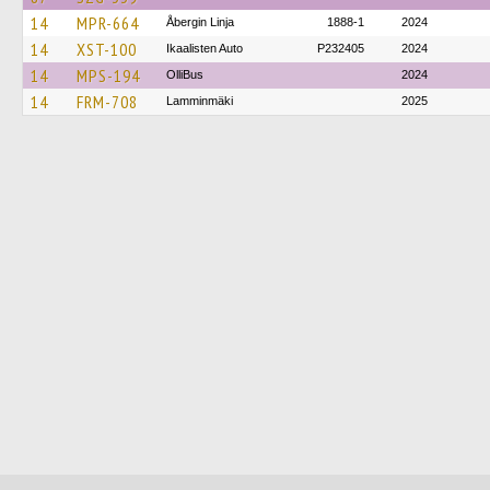
14
MPR-664
Åbergin Linja
1888-1
2024
14
XST-100
Ikaalisten Auto
P232405
2024
14
MPS-194
OlliBus
2024
14
FRM-708
Lamminmäki
2025