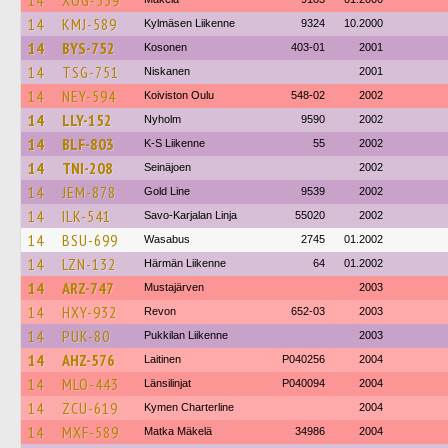
14
XOG-539
14
KMJ-589
Kylmäsen Liikenne
9324
10.2000
14
BYS-752
Kosonen
403-01
2001
14
TSG-751
Niskanen
2001
14
NEY-594
Koiviston Oulu
548-02
2002
14
LLY-152
Nyholm
9590
2002
14
BLF-803
K-S Liikenne
55
2002
14
TNI-208
Seinäjoen
2002
14
JEM-878
Gold Line
9539
2002
14
ILK-541
Savo-Karjalan Linja
55020
2002
14
BSU-699
Wasabus
2745
01.2002
14
LZN-132
Härmän Liikenne
64
01.2002
14
ARZ-747
Mustajärven
2003
14
HXY-932
Revon
652-03
2003
14
PUK-80
Pukkilan Liikenne
2003
14
AHZ-576
Laitinen
P040256
2004
14
MLO-443
Länsilinjat
P040094
2004
14
ZCU-619
Kymen Charterline
2004
14
MXF-589
Matka Mäkelä
34986
2004