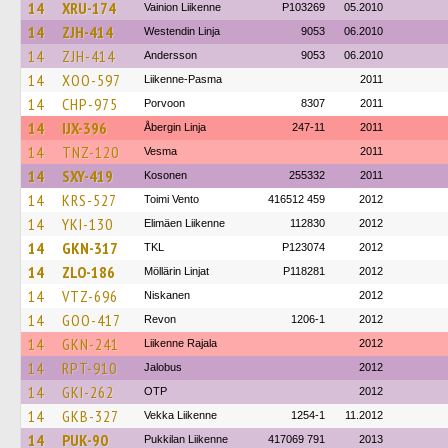
14
XRU-174
Vainion Liikenne
P103269
05.2010
14
ZJH-414
Westendin Linja
9053
06.2010
14
ZJH-414
Andersson
9053
06.2010
14
XOO-597
Liikenne-Pasma
2011
14
CHP-975
Porvoon
8307
2011
14
IJX-396
Åbergin Linja
247-11
2011
14
TNZ-120
Vesma
2011
14
SXY-419
Kosonen
255332
2011
14
KRS-527
Toimi Vento
416512 459
2012
14
YKI-130
Elimäen Liikenne
112830
2012
14
GKN-317
TKL
P123074
2012
14
ZLO-186
Möllärin Linjat
P118281
2012
14
VTZ-696
Niskanen
2012
14
GOO-417
Revon
1206-1
2012
14
GKN-241
Liikenne Rajala
2012
14
RPT-910
Jalobus
2012
14
GKI-262
OTP
2012
14
GKB-327
Vekka Liikenne
1254-1
11.2012
14
PUK-90
Pukkilan Liikenne
417069 791
2013