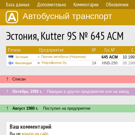
База данных
Дополнительно
Комментарии
Обновления
Автобусный транспорт
Эстония, Kutter 9S № 645 ACM
Регион
Предприятие
№
Гос.№
С.
Прочие автобусы (Harjumaa)
645 ACM
10.199
Эстония
Yhdysliikenne Oy
14
HNB-290
08.198
Финляндия
↑
Списан
↑
Октябрь 1992 г.
Передан в другое предприятие или на завод
↑
Август 1980 г.
Поступил на предприятие
Ваш комментарий
Вы не
вошли на сайт
.