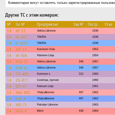
Комментарии могут оставлять только зарегистрированные пользов
Другие ТС с этим номером:
№
Гос.№
Предприятие
Зав.№
Постр.
Утил.
14
HF-52
Vekka Liikenne
1936
14
HJ-427
TAKRA
1936
14
H-5053
TAKRA
1936
14
OÖ-14
Koiviston Oulu
1952
14
IH-304
Hämeen Linja
1954
14
HCH-32
Vekka Liikenne
346
1957
14
HJM-62
Vekka Liikenne
346
1957
14
TÖ-400
Koiviston L
312
1960
14
ZG-877
Uusimaa, прочие
1960
14
OÖ-95
Kainuun Linja
1961
14
HAE-883
Yhdysliikenne
497
1962
14
HCE-8
Yhdysliikenne
497
1962
14
HID-75
Pekolan Liikenne
1963
14
OGO-8
Mörö
438
1964