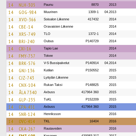
14
NLH-305
Paunu
8870
2013
14
GOG-984
Muurinen
1309-1
04.2013
14
XVO-366
Soisalon Liikenne
417432
2014
14
CBE-14
Oravaisten Liikenne
2014
14
XRS-749
TLO
1372-1
2014
14
BRJ-240
Oubus
P140729
2014
14
CXI-16
Tapio Lae
2014
14
FMY-757
Tokee
2014
14
BRK-576
V-S Bussipalvelut
P140914
04.2014
14
GNJ-136
Kutilan
P150552
2015
14
CJZ-743
Lyttylän Liikenne
2015
14
CNX-104
Rukan Taksi
P148825
2015
14
ÅLA 7340
Axbuss
417964 360
2015
14
GLP-235
TuKL
P152209
2015
14
CPA-451
Axbuss
417964 360
2015
14
SNR-124
Henriksson
2016
14
OVC-414
TKL
16404
2016
14
CKA-267
Rautaveden
2016
Kosonen
420083 317
2017