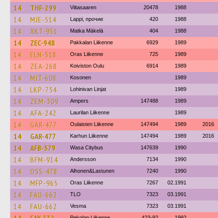
14
THF-299
Viitasaaren
20478
1988
14
MJE-514
Lappi, прочие
420
1988
14
XKT-951
Matka Mäkelä
404
1988
14
ZEC-948
Pakkalan Liikenne
6929
1989
14
ELN-518
Oras Liikenne
725
1989
14
ZEA-268
Koiviston Oulu
6914
1989
14
MJT-608
Kosonen
1989
14
LKP-754
Lohinivan Linjat
1989
14
ZEM-309
Ampers
147488
1989
14
AFA-242
Laurilan Liikenne
1989
14
GAR-477
Oulaisten Liikenne
147494
1989
2016
14
GAR-477
Karhun Liikenne
147494
1989
2016
14
AFB-579
Wasa Citybus
147639
1990
14
BFM-914
Andersson
7134
1990
14
OSS-478
Alhonen&Lastunen
7240
1990
14
MFP-965
Oras Liikenne
7267
02.1991
14
FAU-662
TLO
7323
03.1991
14
FAU-662
Vesma
7323
03.1991
Pekolan Liikenne
423-92
1992