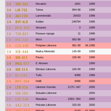
14
YBF-361
Nevakivi
1841
1998
14
LIB-701
Tokee
994-98
1998
14
AKI-200
Lamminmäki
26433
1998
14
BVY-418
Kutilan
148794
1998
14
MEK-409
Vesanen
3
1998
14
TIN-865
Разные города
11
1998
14
HIS-224
Mörö
992-98
1998
14
CCK-698
Pohjolan Liikenne
981-98
06.1998
14
XIB-444
Matka-Niinimäki
145-99
1999
14
XIB-423
Paunu
156-99
1999
14
MEG-377
E. Ahonen
1999
14
XIB-514
Elimäen Liikenne
165-99
1999
14
BIJ-694
TuKL
8388
1999
14
MYF-394
HelB
8486
2000
14
LYB-326
Liikenne Vuorela
2175 / 347
2000
14
SIN-580
Soisalon Liikenne
2000
14
LYB-348
Wasabus
2393 / 354
2000
14
XAZ-214
Pekolan Liikenne
332-00
2000
Mäkela
9183
01.2000