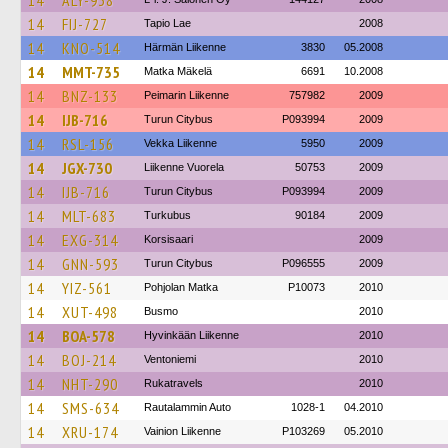
14
ALY-938
14
FIJ-727
Tapio Lae
2008
14
KNO-514
Härmän Liikenne
3830
05.2008
14
MMT-735
Matka Mäkelä
6691
10.2008
14
BNZ-133
Peimarin Liikenne
757982
2009
14
IJB-716
Turun Citybus
P093994
2009
14
RSL-156
Vekka Liikenne
5950
2009
14
JGX-730
Liikenne Vuorela
50753
2009
14
IJB-716
Turun Citybus
P093994
2009
14
MLT-683
Turkubus
90184
2009
14
EXG-314
Korsisaari
2009
14
GNN-593
Turun Citybus
P096555
2009
14
YIZ-561
Pohjolan Matka
P10073
2010
14
XUT-498
Busmo
2010
14
BOA-578
Hyvinkään Liikenne
2010
14
BOJ-214
Ventoniemi
2010
14
NHT-290
Rukatravels
2010
14
SMS-634
Rautalammin Auto
1028-1
04.2010
14
XRU-174
Vainion Liikenne
P103269
05.2010