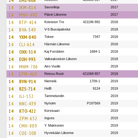
14
EMZ-608
14
JKM-814
Savonlinja
2017
14
MNH-490
Päivin Liikenne
2017
14
RTP-414
Koiviston Tre
421196 892
2018
14
BVA-349
V-S Bussipalvelut
2018
14
YXM-840
Tokee
7347
2018
14
CLJ-614
Härmän Liikenne
2018
14
OXK-314
Kaj Forsblom
1684-1
2018
14
EOH-993
Valkeakosken Liikenn
2018
14
MNM-706
Atro Vuolle
2018
14
EPM-460
Reissu Ruoti
421068 857
2018
14
BVN-914
Niemelä
1709-1
2019
14
RZS-714
HelB
9124
2019
14
JLJ-152
Tammelundin
2019
14
NNC-439
Nyholm
P197569
2019
14
KTO-422
Korsisaari
2019
14
ZPM-652
Ingves
2019
14
CMH-889
Y. Makkonen
2019
14
COE-508
Hyvinkään Liikenne
2019