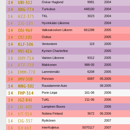
14
UBI-312
Oskar Haglund
9981
2004
14
XNG-774
Turkubus
448100
2004
14
HZZ-375
TKL
3023
2004
14
ZJG-185
Hyvinkään Liikenne
2004
14
OSI-969
Valkeakosken Liikenn
661288
2005
14
CYJ-203
Oubus
2005
14
KLF-306
Ventoniemi
119
2005
14
VVJ-426
Kymen Charterline
2005
14
UHY-714
Vainion Liikenne
9312
2005
14
HTF-759
Makkonen
988-05
2005
14
EMM-770
Lamminmäki
6208
2005
14
IMV-308
Porvoon
6097
05.2005
14
NNG-502
Rautalammin Auto
08.2005
14
FHP-314
Porin Linjat
161-06
2006
14
JGZ-841
TuKL
211-06
2006
14
LXI-400
Lampinen Buses
2006
14
JJT-314
Nobina Finland
3672
06.2006
14
CIG-357
Rytkönen
2007
14
ILV-663
InterKuljetus
S070117
2007