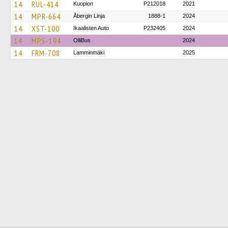
14
RUL-414
Kuopion
P212018
2021
14
MPR-664
Åbergin Linja
1888-1
2024
14
XST-100
Ikaalisten Auto
P232405
2024
14
MPS-194
OlliBus
2024
14
FRM-708
Lamminmäki
2025