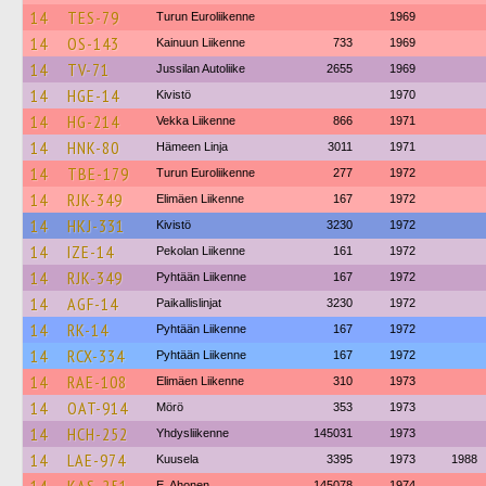
14
TES-79
Turun Euroliikenne
1969
14
OS-143
Kainuun Liikenne
733
1969
14
TV-71
Jussilan Autoliike
2655
1969
14
HGE-14
Kivistö
1970
14
HG-214
Vekka Liikenne
866
1971
14
HNK-80
Hämeen Linja
3011
1971
14
TBE-179
Turun Euroliikenne
277
1972
14
RJK-349
Elimäen Liikenne
167
1972
14
HKJ-331
Kivistö
3230
1972
14
IZE-14
Pekolan Liikenne
161
1972
14
RJK-349
Pyhtään Liikenne
167
1972
14
AGF-14
Paikallislinjat
3230
1972
14
RK-14
Pyhtään Liikenne
167
1972
14
RCX-334
Pyhtään Liikenne
167
1972
14
RAE-108
Elimäen Liikenne
310
1973
14
OAT-914
Mörö
353
1973
14
HCH-252
Yhdysliikenne
145031
1973
14
LAE-974
Kuusela
3395
1973
1988
E. Ahonen
145078
1974