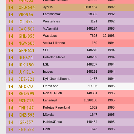
14
FAY-332
14
OFU-544
Jyrkilä
1168 / 54
1992
14
VIP-953
Lamminmäki
18362
1992
14
IOI-454
Westerlines
1191
1992
14
CAX-807
V. Alamäki
148124
1993
14
GHL-855
Wasabus
7693
12.1993
14
NGY-605
Vekka Liikenne
159
1994
14
GFN-511
SLT
148270
1994
14
IGJ-374
Pohjolan Matka
148289
1994
14
IGK-750
LSL
148287
1994
14
UJY-214
Ingves
148191
1994
14
SEZ-221
Kylmäsen Liikenne
1467
1994
14
AHO-70
Osmo Aho
714-95
1995
14
BGL-999
Reissu Ruoti
148361
1995
14
FBT-715
Länsilinjat
1526/138
1995
14
TNI-147
Kuljetus Fagerlund
1632
1995
14
KNZ-593
Mäkela
1647
1995
14
IGR-337
Haldin&Rose
148434
1995
14
RGJ-388
Dahl
1673
1995