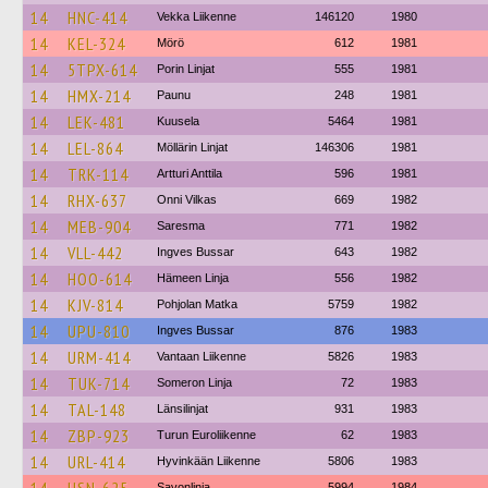
14
HNC-414
Vekka Liikenne
146120
1980
14
KEL-324
Mörö
612
1981
14
5TPX-614
Porin Linjat
555
1981
14
HMX-214
Paunu
248
1981
14
LEK-481
Kuusela
5464
1981
14
LEL-864
Möllärin Linjat
146306
1981
14
TRK-114
Artturi Anttila
596
1981
14
RHX-637
Onni Vilkas
669
1982
14
MEB-904
Saresma
771
1982
14
VLL-442
Ingves Bussar
643
1982
14
HOO-614
Hämeen Linja
556
1982
14
KJV-814
Pohjolan Matka
5759
1982
14
UPU-810
Ingves Bussar
876
1983
14
URM-414
Vantaan Liikenne
5826
1983
14
TUK-714
Someron Linja
72
1983
14
TAL-148
Länsilinjat
931
1983
14
ZBP-923
Turun Euroliikenne
62
1983
14
URL-414
Hyvinkään Liikenne
5806
1983
Savonlinja
5994
1984