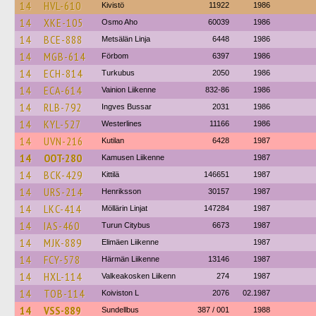
14
HVL-610
Kivistö
11922
1986
14
XKE-105
Osmo Aho
60039
1986
14
BCE-888
Metsälän Linja
6448
1986
14
MGB-614
Förbom
6397
1986
14
ECH-814
Turkubus
2050
1986
14
ECA-614
Vainion Liikenne
832-86
1986
14
RLB-792
Ingves Bussar
2031
1986
14
KYL-527
Westerlines
11166
1986
14
UVN-216
Kutilan
6428
1987
14
OOT-280
Kamusen Liikenne
1987
14
BCK-429
Kittilä
146651
1987
14
URS-214
Henriksson
30157
1987
14
LKC-414
Möllärin Linjat
147284
1987
14
IAS-460
Turun Citybus
6673
1987
14
MJK-889
Elimäen Liikenne
1987
14
FCY-578
Härmän Liikenne
13146
1987
14
HXL-114
Valkeakosken Liikenn
274
1987
14
TOB-114
Koiviston L
2076
02.1987
14
VSS-889
Sundellbus
387 / 001
1988