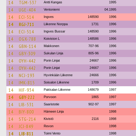
14
TGM-537
Antti Kangas
1995
14
UGE-404
Ventoniemi
04.1995
14
ECI-514
Ingves
148590
1996
14
RGJ-711
Liikenne Norppa
1731
1996
14
ECI-514
Ingves Bussar
148590
1996
14
OGX-788
Koiviston L
148586
1996
14
GBN-114
Makkonen
707-96
1996
14
GBY-309
Sukulan Linja
805-96
1996
14
OYH-442
Porin Linjat
24667
1996
14
OYH-442
Porin Linjat
24667
1996
14
NCJ-193
Hyvinkään Liikenne
24666
1996
14
IMK-815
Soisalon Liikenne
1709
1996
14
HIF-934
Pakkalan Liikenne
148679
1997
14
GBY-222
Porvoon
1865
1997
14
LIB-531
Saaristotie
902-97
1997
14
BIY-800
Hämeen Linja
1998
14
STG-214
Kivistö
2116
1998
14
JCJ-849
Revon
1998
14
LIB-811
Toimi Vento
1998