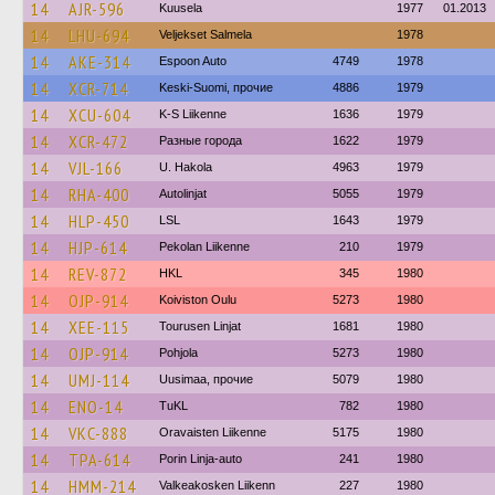
14
AJR-596
Kuusela
1977
01.2013
14
LHU-694
Veljekset Salmela
1978
14
AKE-314
Espoon Auto
4749
1978
14
XCR-714
Keski-Suomi, прочие
4886
1979
14
XCU-604
K-S Liikenne
1636
1979
14
XCR-472
Разные города
1622
1979
14
VJL-166
U. Hakola
4963
1979
14
RHA-400
Autolinjat
5055
1979
14
HLP-450
LSL
1643
1979
14
HJP-614
Pekolan Liikenne
210
1979
14
REV-872
HKL
345
1980
14
OJP-914
Koiviston Oulu
5273
1980
14
XEE-115
Tourusen Linjat
1681
1980
14
OJP-914
Pohjola
5273
1980
14
UMJ-114
Uusimaa, прочие
5079
1980
14
ENO-14
TuKL
782
1980
14
VKC-888
Oravaisten Liikenne
5175
1980
14
TPA-614
Porin Linja-auto
241
1980
14
HMM-214
Valkeakosken Liikenn
227
1980