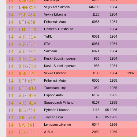
14
USN-625
14
LHN-814
Veljekset Salmela
146799
1984
14
YBF-454
Vekka Liikenne
1128
1984
14
UTJ-638
Friherrsin Auto
6068
1984
14
OML-168
Hämeen Turistiauto
1984
14
AUR-814
TuKL
6061
1984
14
AUR-814
STA
6061
1984
14
AUL-787
Saimaan
6071
1984
14
XHK-714
Keski-Suomi, прочие
936
1984
14
XHK-714
Keski-Suomi, прочие
936
1984
14
RGK-424
Vekka Liikenne
1130
1984
1997
14
UTJ-637
Friherrsin Auto
6005
1985
14
UTE-814
Tuomisen Linja
1052
1985
14
AUS-414
Espoon Auto
6107
1985
14
AUS-414
Stagecoach Finland
6107
1985
14
RLB-754
Pyhtään Liikenne
1113
05.1985
14
XJN-314
Töysän Linja
43
05.1985
14
UVJ-661
Lehtosen Liikenne
6344
1986
14
ECH-814
A-Bus
2050
1986