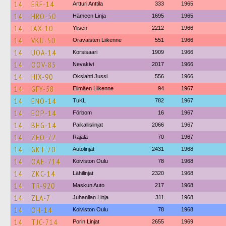
14
ERF-14
Artturi Anttila
333
1965
14
HRO-50
Hämeen Linja
1695
1965
14
IAX-10
Ylisen
2212
1966
14
VKU-50
Oravaisten Liikenne
551
1966
14
UOA-14
Korsisaari
1909
1966
14
OOV-85
Nevakivi
2017
1966
14
HIX-90
Okslahti Jussi
556
1966
14
GFY-58
Elimäen Liikenne
94
1967
14
ENO-14
TuKL
782
1967
14
EOP-14
Förbom
16
1967
14
BHG-14
Paikallislinjat
2066
1967
14
ZEO-72
Rajala
70
1967
14
GKT-70
Autolinjat
2431
1968
14
OAE-714
Koiviston Oulu
78
1968
14
ZKC-14
Lähilinjat
2320
1968
14
TR-920
Maskun Auto
217
1968
14
ZLA-7
Juhanilan Linja
311
1968
14
OH-14
Koiviston Oulu
78
1968
14
TJC-714
Porin Linjat
2655
1969