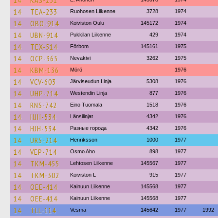
14
KAS-251
14
TEA-233
Ruohosen Liikenne
3728
1974
14
OBO-914
Koiviston Oulu
145172
1974
14
UBN-914
Pukkilan Liikenne
429
1974
14
TEX-514
Förbom
145161
1975
14
OCP-365
Nevakivi
3262
1975
14
KBM-136
Mörö
1976
14
VCV-603
Järviseudun Linja
5308
1976
14
UHP-714
Westendin Linja
877
1976
14
RNS-742
Eino Tuomala
1518
1976
14
HJH-534
Länsilinjat
4342
1976
14
HJH-534
Разные города
4342
1976
14
URS-214
Henriksson
1000
1977
14
VEP-714
Osmo Aho
898
1977
14
TKM-455
Lehtosen Liikenne
145567
1977
14
TKM-302
Koiviston L
915
1977
14
OEE-414
Kainuun Liikenne
145568
1977
14
OEE-414
Kainuun Liikenne
145568
1977
14
TLL-114
Vesma
145642
1977
1992