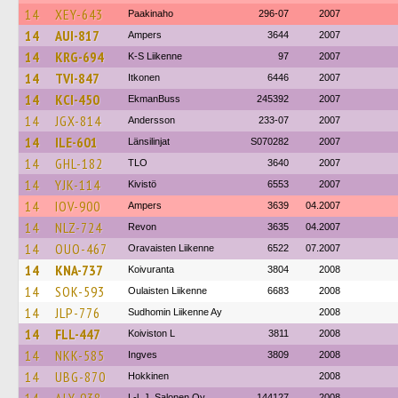
14
XEY-643
Paakinaho
296-07
2007
14
AUI-817
Ampers
3644
2007
14
KRG-694
K-S Liikenne
97
2007
14
TVI-847
Itkonen
6446
2007
14
KCI-450
EkmanBuss
245392
2007
14
JGX-814
Andersson
233-07
2007
14
ILE-601
Länsilinjat
S070282
2007
14
GHL-182
TLO
3640
2007
14
YJK-114
Kivistö
6553
2007
14
IOV-900
Ampers
3639
04.2007
14
NLZ-724
Revon
3635
04.2007
14
OUO-467
Oravaisten Liikenne
6522
07.2007
14
KNA-737
Koivuranta
3804
2008
14
SOK-593
Oulaisten Liikenne
6683
2008
14
JLP-776
Sudhomin Liikenne Ay
2008
14
FLL-447
Koiviston L
3811
2008
14
NKK-585
Ingves
3809
2008
14
UBG-870
Hokkinen
2008
L-l. J. Salonen Oy
144127
2008