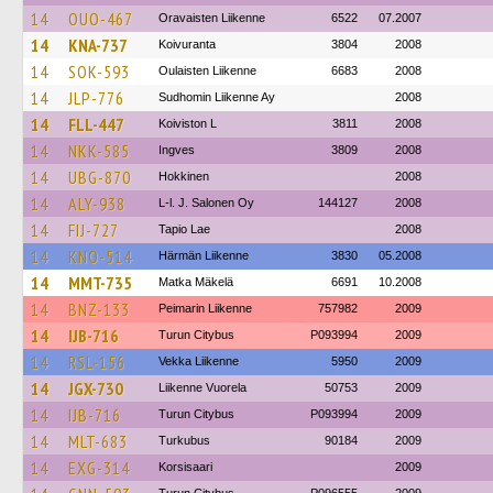
14
OUO-467
Oravaisten Liikenne
6522
07.2007
14
KNA-737
Koivuranta
3804
2008
14
SOK-593
Oulaisten Liikenne
6683
2008
14
JLP-776
Sudhomin Liikenne Ay
2008
14
FLL-447
Koiviston L
3811
2008
14
NKK-585
Ingves
3809
2008
14
UBG-870
Hokkinen
2008
14
ALY-938
L-l. J. Salonen Oy
144127
2008
14
FIJ-727
Tapio Lae
2008
14
KNO-514
Härmän Liikenne
3830
05.2008
14
MMT-735
Matka Mäkelä
6691
10.2008
14
BNZ-133
Peimarin Liikenne
757982
2009
14
IJB-716
Turun Citybus
P093994
2009
14
RSL-156
Vekka Liikenne
5950
2009
14
JGX-730
Liikenne Vuorela
50753
2009
14
IJB-716
Turun Citybus
P093994
2009
14
MLT-683
Turkubus
90184
2009
14
EXG-314
Korsisaari
2009