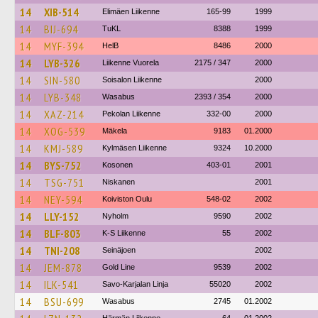
14
XIB-514
Elimäen Liikenne
165-99
1999
14
BIJ-694
TuKL
8388
1999
14
MYF-394
HelB
8486
2000
14
LYB-326
Liikenne Vuorela
2175 / 347
2000
14
SIN-580
Soisalon Liikenne
2000
14
LYB-348
Wasabus
2393 / 354
2000
14
XAZ-214
Pekolan Liikenne
332-00
2000
14
XOG-539
Mäkela
9183
01.2000
14
KMJ-589
Kylmäsen Liikenne
9324
10.2000
14
BYS-752
Kosonen
403-01
2001
14
TSG-751
Niskanen
2001
14
NEY-594
Koiviston Oulu
548-02
2002
14
LLY-152
Nyholm
9590
2002
14
BLF-803
K-S Liikenne
55
2002
14
TNI-208
Seinäjoen
2002
14
JEM-878
Gold Line
9539
2002
14
ILK-541
Savo-Karjalan Linja
55020
2002
14
BSU-699
Wasabus
2745
01.2002