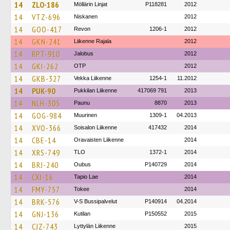
14
ZLO-186
Möllärin Linjat
P118281
2012
14
VTZ-696
Niskanen
2012
14
GOO-417
Revon
1206-1
2012
14
GKN-241
Liikenne Rajala
2012
14
RPT-910
Jalobus
2012
14
GKI-262
OTP
2012
14
GKB-327
Vekka Liikenne
1254-1
11.2012
14
PUK-90
Pukkilan Liikenne
417069 791
2013
14
NLH-305
Paunu
8870
2013
14
GOG-984
Muurinen
1309-1
04.2013
14
XVO-366
Soisalon Liikenne
417432
2014
14
CBE-14
Oravaisten Liikenne
2014
14
XRS-749
TLO
1372-1
2014
14
BRJ-240
Oubus
P140729
2014
14
CXI-16
Tapio Lae
2014
14
FMY-757
Tokee
2014
14
BRK-576
V-S Bussipalvelut
P140914
04.2014
14
GNJ-136
Kutilan
P150552
2015
14
CJZ-743
Lyttylän Liikenne
2015