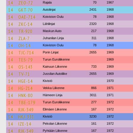
14
ZEO-72
Rajala
70
1967
14
GKT-70
Autolinjat
2431
1968
14
OAE-714
Koiviston Oulu
78
1968
14
ZKC-14
Lähilinjat
2320
1968
14
TR-920
Maskun Auto
217
1968
14
ZLA-7
Juhanilan Linja
311
1968
14
OH-14
Koiviston Oulu
78
1968
14
TJC-714
Porin Linjat
2655
1969
14
TES-79
Turun Euroliikenne
1969
14
OS-143
Kainuun Liikenne
733
1969
14
TV-71
Jussilan Autoliike
2655
1969
14
HGE-14
Kivistö
1970
14
HG-214
Vekka Liikenne
866
1971
14
HNK-80
Hämeen Linja
3011
1971
14
TBE-179
Turun Euroliikenne
277
1972
14
RJK-349
Elimäen Liikenne
167
1972
14
HKJ-331
Kivistö
3230
1972
14
IZE-14
Pekolan Liikenne
161
1972
14
RJK-349
Pyhtään Liikenne
167
1972