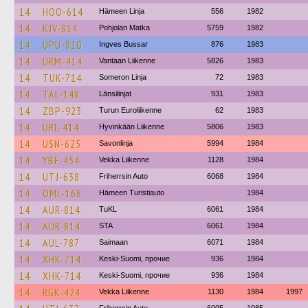
14
HOO-614
Hämeen Linja
556
1982
14
KJV-814
Pohjolan Matka
5759
1982
14
UPU-810
Ingves Bussar
876
1983
14
URM-414
Vantaan Liikenne
5826
1983
14
TUK-714
Someron Linja
72
1983
14
TAL-148
Länsilinjat
931
1983
14
ZBP-923
Turun Euroliikenne
62
1983
14
URL-414
Hyvinkään Liikenne
5806
1983
14
USN-625
Savonlinja
5994
1984
14
YBF-454
Vekka Liikenne
1128
1984
14
UTJ-638
Friherrsin Auto
6068
1984
14
OML-168
Hämeen Turistiauto
1984
14
AUR-814
TuKL
6061
1984
14
AUR-814
STA
6061
1984
14
AUL-787
Saimaan
6071
1984
14
XHK-714
Keski-Suomi, прочие
936
1984
14
XHK-714
Keski-Suomi, прочие
936
1984
14
RGK-424
Vekka Liikenne
1130
1984
1997