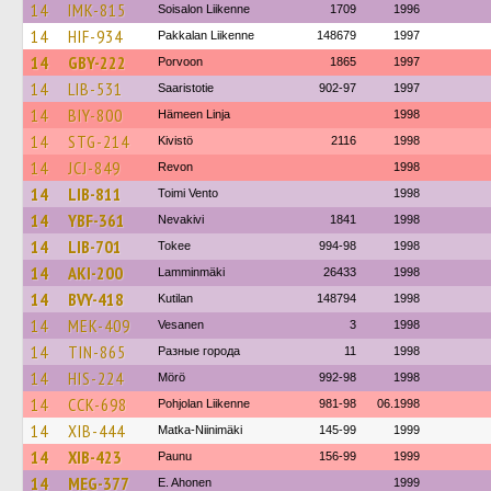
14
IMK-815
Soisalon Liikenne
1709
1996
14
HIF-934
Pakkalan Liikenne
148679
1997
14
GBY-222
Porvoon
1865
1997
14
LIB-531
Saaristotie
902-97
1997
14
BIY-800
Hämeen Linja
1998
14
STG-214
Kivistö
2116
1998
14
JCJ-849
Revon
1998
14
LIB-811
Toimi Vento
1998
14
YBF-361
Nevakivi
1841
1998
14
LIB-701
Tokee
994-98
1998
14
AKI-200
Lamminmäki
26433
1998
14
BVY-418
Kutilan
148794
1998
14
MEK-409
Vesanen
3
1998
14
TIN-865
Разные города
11
1998
14
HIS-224
Mörö
992-98
1998
14
CCK-698
Pohjolan Liikenne
981-98
06.1998
14
XIB-444
Matka-Niinimäki
145-99
1999
14
XIB-423
Paunu
156-99
1999
14
MEG-377
E. Ahonen
1999