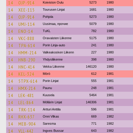
14
OJP-914
Koiviston Oulu
5273
1980
14
XEE-115
Tourusen Linjat
1681
1980
14
OJP-914
Pohjola
5273
1980
14
UMJ-114
Uusimaa, прочие
5079
1980
14
ENO-14
TuKL
782
1980
14
VKC-888
Oravaisten Liikenne
5175
1980
14
TPA-614
Porin Linja-auto
241
1980
14
HMM-214
Valkeakosken Liikenn
227
1980
14
HNB-290
Yhdysliikenne
398
1980
14
HNC-414
Vekka Liikenne
146120
1980
14
KEL-324
Mörö
612
1981
14
5TPX-614
Porin Linjat
555
1981
14
HMX-214
Paunu
248
1981
14
LEK-481
Kuusela
5464
1981
14
LEL-864
Möllärin Linjat
146306
1981
14
TRK-114
Artturi Anttila
596
1981
14
RHX-637
Onni Vilkas
669
1982
14
MEB-904
Saresma
771
1982
14
VLL-442
Ingves Bussar
643
1982