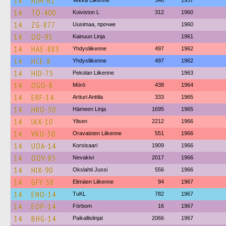
14
HJM-62
Vekka Liikenne
346
1957
14
TÖ-400
Koiviston L
312
1960
14
ZG-877
Uusimaa, прочие
1960
14
OÖ-95
Kainuun Linja
1961
14
HAE-883
Yhdysliikenne
497
1962
14
HCE-8
Yhdysliikenne
497
1962
14
HID-75
Pekolan Liikenne
1963
14
OGO-8
Mörö
438
1964
14
ERF-14
Artturi Anttila
333
1965
14
HRO-50
Hämeen Linja
1695
1965
14
IAX-10
Ylisen
2212
1966
14
VKU-50
Oravaisten Liikenne
551
1966
14
UOA-14
Korsisaari
1909
1966
14
OOV-85
Nevakivi
2017
1966
14
HIX-90
Okslahti Jussi
556
1966
14
GFY-58
Elimäen Liikenne
94
1967
14
ENO-14
TuKL
782
1967
14
EOP-14
Förbom
16
1967
14
BHG-14
Paikallislinjat
2066
1967