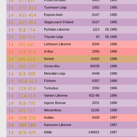
14
UTJ-637
Friherrsin Auto
6005
1985
14
UTE-814
Tuomisen Linja
1052
1985
14
AUS-414
Espoon Auto
6107
1985
14
AUS-414
Stagecoach Finland
6107
1985
14
RLB-754
Pyhtään Liikenne
1113
05.1985
14
XJN-314
Töysän Linja
43
05.1985
14
UVJ-661
Lehtosen Liikenne
6344
1986
14
ECH-814
A-Bus
2050
1986
14
HVL-610
Kivistö
11922
1986
14
XKE-105
Osmo Aho
60039
1986
14
BCE-888
Metsälän Linja
6448
1986
14
MGB-614
Förbom
6397
1986
14
ECH-814
Turkubus
2050
1986
14
ECA-614
Vainion Liikenne
832-86
1986
14
RLB-792
Ingves Bussar
2031
1986
14
KYL-527
Westerlines
11166
1986
14
UVN-216
Kutilan
6428
1987
14
OOT-280
Kamusen Liikenne
1987
14
BCK-429
Kittilä
146651
1987