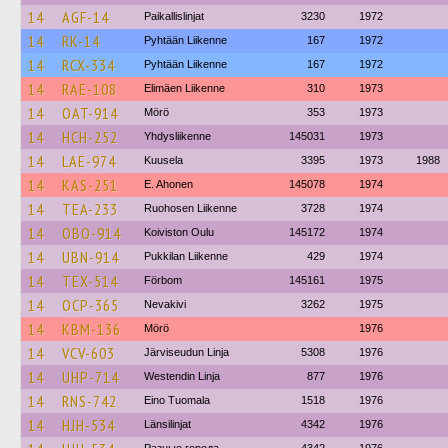
14
AGF-14
Paikallislinjat
3230
1972
14
RK-14
Pyhtään Liikenne
167
1972
14
RCX-334
Pyhtään Liikenne
167
1972
14
RAE-108
Elimäen Liikenne
310
1973
14
OAT-914
Mörö
353
1973
14
HCH-252
Yhdysliikenne
145031
1973
14
LAE-974
Kuusela
3395
1973
1988
14
KAS-251
E. Ahonen
145078
1974
14
TEA-233
Ruohosen Liikenne
3728
1974
14
OBO-914
Koiviston Oulu
145172
1974
14
UBN-914
Pukkilan Liikenne
429
1974
14
TEX-514
Förbom
145161
1975
14
OCP-365
Nevakivi
3262
1975
14
KBM-136
Mörö
1976
14
VCV-603
Järviseudun Linja
5308
1976
14
UHP-714
Westendin Linja
877
1976
14
RNS-742
Eino Tuomala
1518
1976
14
HJH-534
Länsilinjat
4342
1976