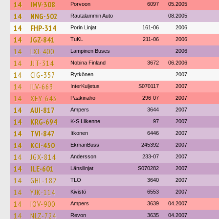
14
IMV-308
Porvoon
6097
05.2005
14
NNG-502
Rautalammin Auto
08.2005
14
FHP-314
Porin Linjat
161-06
2006
14
JGZ-841
TuKL
211-06
2006
14
LXI-400
Lampinen Buses
2006
14
JJT-314
Nobina Finland
3672
06.2006
14
CIG-357
Rytkönen
2007
14
ILV-663
InterKuljetus
S070117
2007
14
XEY-643
Paakinaho
296-07
2007
14
AUI-817
Ampers
3644
2007
14
KRG-694
K-S Liikenne
97
2007
14
TVI-847
Itkonen
6446
2007
14
KCI-450
EkmanBuss
245392
2007
14
JGX-814
Andersson
233-07
2007
14
ILE-601
Länsilinjat
S070282
2007
14
GHL-182
TLO
3640
2007
14
YJK-114
Kivistö
6553
2007
14
IOV-900
Ampers
3639
04.2007
14
NLZ-724
Revon
3635
04.2007