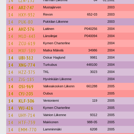
14
LZN-132
Härmän Liikenne
64
01.2002
14
ARZ-747
Mustajärven
2003
14
HXY-932
Revon
652-03
2003
14
PUK-80
Pukkilan Liikenne
2003
14
AHZ-576
Laitinen
P040256
2004
14
MLO-443
Länsilinjat
P040094
2004
14
ZCU-619
Kymen Charterline
2004
14
MXF-589
Matka Mäkelä
34986
2004
14
UBI-312
Oskar Haglund
9981
2004
14
XNG-774
Turkubus
448100
2004
14
HZZ-375
TKL
3023
2004
14
ZJG-185
Hyvinkään Liikenne
2004
14
OSI-969
Valkeakosken Liikenn
661288
2005
14
CYJ-203
Oubus
2005
14
KLF-306
Ventoniemi
119
2005
14
VVJ-426
Kymen Charterline
2005
14
UHY-714
Vainion Liikenne
9312
2005
14
HTF-759
Makkonen
988-05
2005
14
EMM-770
Lamminmäki
6208
2005