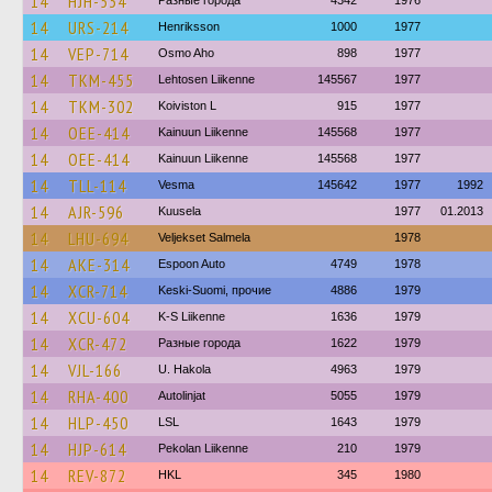
14
HJH-534
Разные города
4342
1976
14
URS-214
Henriksson
1000
1977
14
VEP-714
Osmo Aho
898
1977
14
TKM-455
Lehtosen Liikenne
145567
1977
14
TKM-302
Koiviston L
915
1977
14
OEE-414
Kainuun Liikenne
145568
1977
14
OEE-414
Kainuun Liikenne
145568
1977
14
TLL-114
Vesma
145642
1977
1992
14
AJR-596
Kuusela
1977
01.2013
14
LHU-694
Veljekset Salmela
1978
14
AKE-314
Espoon Auto
4749
1978
14
XCR-714
Keski-Suomi, прочие
4886
1979
14
XCU-604
K-S Liikenne
1636
1979
14
XCR-472
Разные города
1622
1979
14
VJL-166
U. Hakola
4963
1979
14
RHA-400
Autolinjat
5055
1979
14
HLP-450
LSL
1643
1979
14
HJP-614
Pekolan Liikenne
210
1979
14
REV-872
HKL
345
1980