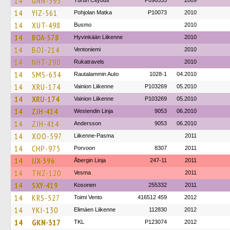
14
GNN-593
Turun Citybus
P096555
2009
14
YIZ-561
Pohjolan Matka
P10073
2010
14
XUT-498
Busmo
2010
14
BOA-578
Hyvinkään Liikenne
2010
14
BOJ-214
Ventoniemi
2010
14
NHT-290
Rukatravels
2010
14
SMS-634
Rautalammin Auto
1028-1
04.2010
14
XRU-174
Vainion Liikenne
P103269
05.2010
14
XRU-174
Vainion Liikenne
P103269
05.2010
14
ZJH-414
Westendin Linja
9053
06.2010
14
ZJH-414
Andersson
9053
06.2010
14
XOO-597
Liikenne-Pasma
2011
14
CHP-975
Porvoon
8307
2011
14
IJX-396
Åbergin Linja
247-11
2011
14
TNZ-120
Vesma
2011
14
SXY-419
Kosonen
255332
2011
14
KRS-527
Toimi Vento
416512 459
2012
14
YKI-130
Elimäen Liikenne
112830
2012
14
GKN-317
TKL
P123074
2012