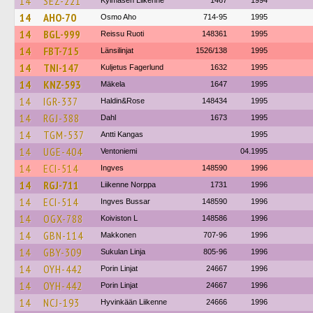
14
SEZ-221
Kylmäsen Liikenne
1467
1994
14
AHO-70
Osmo Aho
714-95
1995
14
BGL-999
Reissu Ruoti
148361
1995
14
FBT-715
Länsilinjat
1526/138
1995
14
TNI-147
Kuljetus Fagerlund
1632
1995
14
KNZ-593
Mäkela
1647
1995
14
IGR-337
Haldin&Rose
148434
1995
14
RGJ-388
Dahl
1673
1995
14
TGM-537
Antti Kangas
1995
14
UGE-404
Ventoniemi
04.1995
14
ECI-514
Ingves
148590
1996
14
RGJ-711
Liikenne Norppa
1731
1996
14
ECI-514
Ingves Bussar
148590
1996
14
OGX-788
Koiviston L
148586
1996
14
GBN-114
Makkonen
707-96
1996
14
GBY-309
Sukulan Linja
805-96
1996
14
OYH-442
Porin Linjat
24667
1996
14
OYH-442
Porin Linjat
24667
1996
14
NCJ-193
Hyvinkään Liikenne
24666
1996