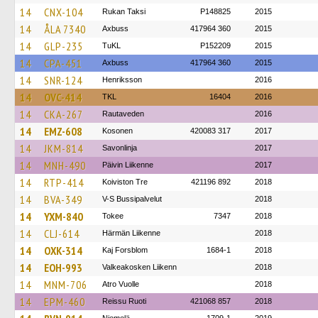
14
CNX-104
Rukan Taksi
P148825
2015
14
ÅLA 7340
Axbuss
417964 360
2015
14
GLP-235
TuKL
P152209
2015
14
CPA-451
Axbuss
417964 360
2015
14
SNR-124
Henriksson
2016
14
OVC-414
TKL
16404
2016
14
CKA-267
Rautaveden
2016
14
EMZ-608
Kosonen
420083 317
2017
14
JKM-814
Savonlinja
2017
14
MNH-490
Päivin Liikenne
2017
14
RTP-414
Koiviston Tre
421196 892
2018
14
BVA-349
V-S Bussipalvelut
2018
14
YXM-840
Tokee
7347
2018
14
CLJ-614
Härmän Liikenne
2018
14
OXK-314
Kaj Forsblom
1684-1
2018
14
EOH-993
Valkeakosken Liikenn
2018
14
MNM-706
Atro Vuolle
2018
14
EPM-460
Reissu Ruoti
421068 857
2018