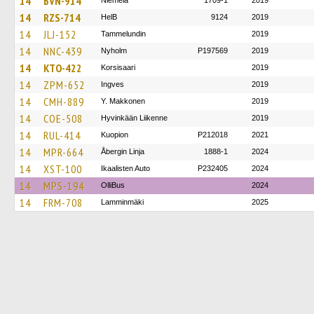
14
BVN-914
Niemelä
1709-1
2019
14
RZS-714
HelB
9124
2019
14
JLJ-152
Tammelundin
2019
14
NNC-439
Nyholm
P197569
2019
14
KTO-422
Korsisaari
2019
14
ZPM-652
Ingves
2019
14
CMH-889
Y. Makkonen
2019
14
COE-508
Hyvinkään Liikenne
2019
14
RUL-414
Kuopion
P212018
2021
14
MPR-664
Åbergin Linja
1888-1
2024
14
XST-100
Ikaalisten Auto
P232405
2024
14
MPS-194
OlliBus
2024
14
FRM-708
Lamminmäki
2025