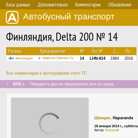
База данных
Дополнительно
Комментарии
Обновления
Автобусный транспорт
Финляндия, Delta 200 № 14
Регион
Предприятие
№
Гос.№
С...
По...
Veljekset Salmela Oy
14
LHN-814
1984
2016
Финляндия
Все комментарии к фотографиям этого ТС
↑
2016 г.
Передан в другое предприятие или на завод
Швеция
,
Haparanda
18 января 2014 г., суббота
Автор:
Ikarusnik