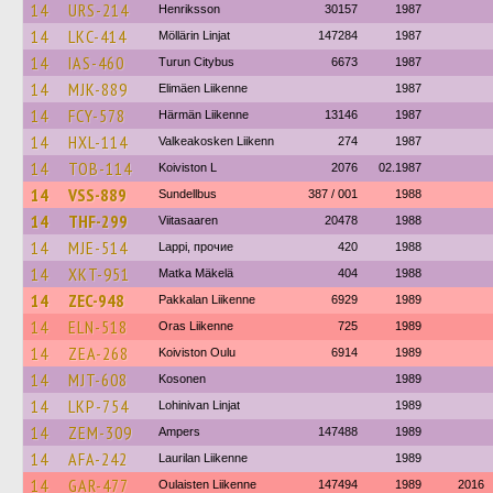
14
URS-214
Henriksson
30157
1987
14
LKC-414
Möllärin Linjat
147284
1987
14
IAS-460
Turun Citybus
6673
1987
14
MJK-889
Elimäen Liikenne
1987
14
FCY-578
Härmän Liikenne
13146
1987
14
HXL-114
Valkeakosken Liikenn
274
1987
14
TOB-114
Koiviston L
2076
02.1987
14
VSS-889
Sundellbus
387 / 001
1988
14
THF-299
Viitasaaren
20478
1988
14
MJE-514
Lappi, прочие
420
1988
14
XKT-951
Matka Mäkelä
404
1988
14
ZEC-948
Pakkalan Liikenne
6929
1989
14
ELN-518
Oras Liikenne
725
1989
14
ZEA-268
Koiviston Oulu
6914
1989
14
MJT-608
Kosonen
1989
14
LKP-754
Lohinivan Linjat
1989
14
ZEM-309
Ampers
147488
1989
14
AFA-242
Laurilan Liikenne
1989
14
GAR-477
Oulaisten Liikenne
147494
1989
2016