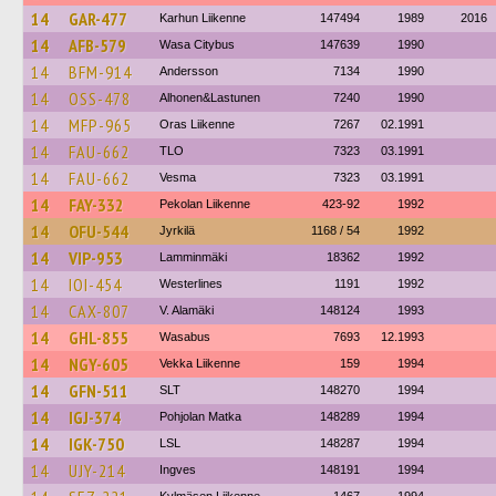
14
GAR-477
Karhun Liikenne
147494
1989
2016
14
AFB-579
Wasa Citybus
147639
1990
14
BFM-914
Andersson
7134
1990
14
OSS-478
Alhonen&Lastunen
7240
1990
14
MFP-965
Oras Liikenne
7267
02.1991
14
FAU-662
TLO
7323
03.1991
14
FAU-662
Vesma
7323
03.1991
14
FAY-332
Pekolan Liikenne
423-92
1992
14
OFU-544
Jyrkilä
1168 / 54
1992
14
VIP-953
Lamminmäki
18362
1992
14
IOI-454
Westerlines
1191
1992
14
CAX-807
V. Alamäki
148124
1993
14
GHL-855
Wasabus
7693
12.1993
14
NGY-605
Vekka Liikenne
159
1994
14
GFN-511
SLT
148270
1994
14
IGJ-374
Pohjolan Matka
148289
1994
14
IGK-750
LSL
148287
1994
14
UJY-214
Ingves
148191
1994