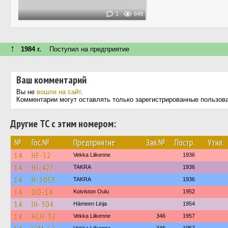
1
649
↑
1984 г.
Поступил на предприятие
Ваш комментарий
Вы не
вошли на сайт
.
Комментарии могут оставлять только зарегистрированные пользов
Другие ТС с этим номером:
№
Гос.№
Предприятие
Зав.№
Постр.
Утил.
14
HF-52
Vekka Liikenne
1936
14
HJ-427
TAKRA
1936
14
H-5053
TAKRA
1936
14
OÖ-14
Koiviston Oulu
1952
14
IH-304
Hämeen Linja
1954
14
HCH-32
Vekka Liikenne
346
1957