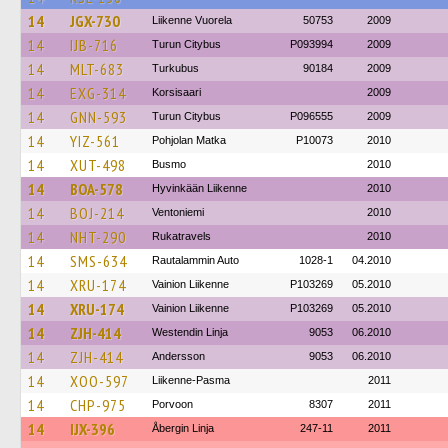
14
JGX-730
Liikenne Vuorela
50753
2009
14
IJB-716
Turun Citybus
P093994
2009
14
MLT-683
Turkubus
90184
2009
14
EXG-314
Korsisaari
2009
14
GNN-593
Turun Citybus
P096555
2009
14
YIZ-561
Pohjolan Matka
P10073
2010
14
XUT-498
Busmo
2010
14
BOA-578
Hyvinkään Liikenne
2010
14
BOJ-214
Ventoniemi
2010
14
NHT-290
Rukatravels
2010
14
SMS-634
Rautalammin Auto
1028-1
04.2010
14
XRU-174
Vainion Liikenne
P103269
05.2010
14
XRU-174
Vainion Liikenne
P103269
05.2010
14
ZJH-414
Westendin Linja
9053
06.2010
14
ZJH-414
Andersson
9053
06.2010
14
XOO-597
Liikenne-Pasma
2011
14
CHP-975
Porvoon
8307
2011
14
IJX-396
Åbergin Linja
247-11
2011