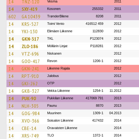
14
TNZ-120
Vesma
2011
14
SXY-419
Kosonen
255332
2011
602
GA 10439
TrønderBilene
8208
2011
14
KRS-527
Toimi Vento
416512 459
2012
14
YKI-130
Elimäen Liikenne
112830
2012
14
GKN-317
TKL
P123074
2012
14
ZLO-186
Möllärin Linjat
P118281
2012
14
VTZ-696
Niskanen
2012
14
GOO-417
Revon
1206-1
2012
14
GKN-241
Liikenne Rajala
2012
14
RPT-910
Jalobus
2012
14
GKI-262
OTP
2012
14
GKB-327
Vekka Liikenne
1254-1
11.2012
14
PUK-90
Pukkilan Liikenne
417069 791
2013
14
NLH-305
Paunu
8870
2013
14
GOG-984
Muurinen
1309-1
04.2013
14
XVO-366
Soisalon Liikenne
417432
2014
14
CBE-14
Oravaisten Liikenne
2014
14
XRS-749
TLO
1372-1
2014