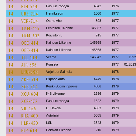
14
HJH-534
Разные города
4342
1976
14
URS-214
Henriksson
1000
1977
14
VEP-714
Osmo Aho
898
1977
14
TKM-455
Lehtosen Liikenne
145567
1977
14
TKM-302
Koiviston L
915
1977
14
OEE-414
Kainuun Liikenne
145568
1977
14
OEE-414
Kainuun Liikenne
145568
1977
14
TLL-114
Vesma
145642
1977
1992
14
AJR-596
Kuusela
1977
01.2013
14
LHU-694
Veljekset Salmela
1978
14
AKE-314
Espoon Auto
4749
1978
14
XCR-714
Keski-Suomi, прочие
4886
1979
14
XCU-604
K-S Liikenne
1636
1979
14
XCR-472
Разные города
1622
1979
14
VJL-166
U. Hakola
4963
1979
14
RHA-400
Autolinjat
5055
1979
14
HLP-450
LSL
1643
1979
14
HJP-614
Pekolan Liikenne
210
1979