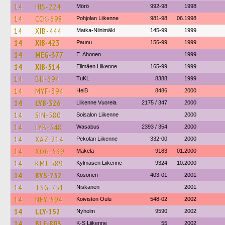
14
HIS-224
Mörö
992-98
1998
14
CCK-698
Pohjolan Liikenne
981-98
06.1998
14
XIB-444
Matka-Niinimäki
145-99
1999
14
XIB-423
Paunu
156-99
1999
14
MEG-377
E. Ahonen
1999
14
XIB-514
Elimäen Liikenne
165-99
1999
14
BIJ-694
TuKL
8388
1999
14
MYF-394
HelB
8486
2000
14
LYB-326
Liikenne Vuorela
2175 / 347
2000
14
SIN-580
Soisalon Liikenne
2000
14
LYB-348
Wasabus
2393 / 354
2000
14
XAZ-214
Pekolan Liikenne
332-00
2000
14
XOG-539
Mäkela
9183
01.2000
14
KMJ-589
Kylmäsen Liikenne
9324
10.2000
14
BYS-752
Kosonen
403-01
2001
14
TSG-751
Niskanen
2001
14
NEY-594
Koiviston Oulu
548-02
2002
14
LLY-152
Nyholm
9590
2002
14
BLF-803
K-S Liikenne
55
2002