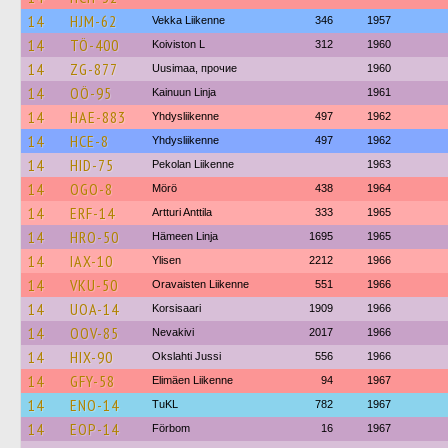
14
HJM-62
Vekka Liikenne
346
1957
14
TÖ-400
Koiviston L
312
1960
14
ZG-877
Uusimaa, прочие
1960
14
OÖ-95
Kainuun Linja
1961
14
HAE-883
Yhdysliikenne
497
1962
14
HCE-8
Yhdysliikenne
497
1962
14
HID-75
Pekolan Liikenne
1963
14
OGO-8
Mörö
438
1964
14
ERF-14
Artturi Anttila
333
1965
14
HRO-50
Hämeen Linja
1695
1965
14
IAX-10
Ylisen
2212
1966
14
VKU-50
Oravaisten Liikenne
551
1966
14
UOA-14
Korsisaari
1909
1966
14
OOV-85
Nevakivi
2017
1966
14
HIX-90
Okslahti Jussi
556
1966
14
GFY-58
Elimäen Liikenne
94
1967
14
ENO-14
TuKL
782
1967
14
EOP-14
Förbom
16
1967