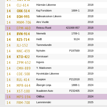
14
CLJ-614
Härmän Liikenne
2018
14
OXK-314
Kaj Forsblom
1684-1
2018
14
EOH-993
Valkeakosken Liikenn
2018
14
MNM-706
Atro Vuolle
2018
14
EPM-460
Reissu Ruoti
421068 857
2018
14
BVN-914
Niemelä
1709-1
2019
14
RZS-714
HelB
9124
2019
14
JLJ-152
Tammelundin
2019
14
NNC-439
Nyholm
P197569
2019
14
KTO-422
Korsisaari
2019
14
ZPM-652
Ingves
2019
14
CMH-889
Y. Makkonen
2019
14
COE-508
Hyvinkään Liikenne
2019
14
RUL-414
Kuopion
P212018
2021
14
MPR-664
Åbergin Linja
1888-1
2024
14
XST-100
Ikaalisten Auto
P232405
2024
14
MPS-194
OlliBus
2024
14
FRM-708
Lamminmäki
2025