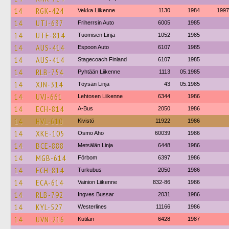
14
RGK-424
Vekka Liikenne
1130
1984
1997
14
UTJ-637
Friherrsin Auto
6005
1985
14
UTE-814
Tuomisen Linja
1052
1985
14
AUS-414
Espoon Auto
6107
1985
14
AUS-414
Stagecoach Finland
6107
1985
14
RLB-754
Pyhtään Liikenne
1113
05.1985
14
XJN-314
Töysän Linja
43
05.1985
14
UVJ-661
Lehtosen Liikenne
6344
1986
14
ECH-814
A-Bus
2050
1986
14
HVL-610
Kivistö
11922
1986
14
XKE-105
Osmo Aho
60039
1986
14
BCE-888
Metsälän Linja
6448
1986
14
MGB-614
Förbom
6397
1986
14
ECH-814
Turkubus
2050
1986
14
ECA-614
Vainion Liikenne
832-86
1986
14
RLB-792
Ingves Bussar
2031
1986
14
KYL-527
Westerlines
11166
1986
14
UVN-216
Kutilan
6428
1987