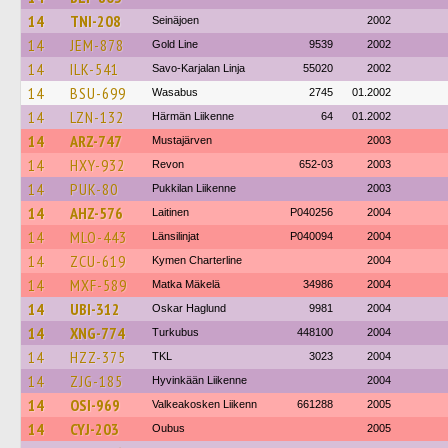
14
TNI-208
Seinäjoen
2002
14
JEM-878
Gold Line
9539
2002
14
ILK-541
Savo-Karjalan Linja
55020
2002
14
BSU-699
Wasabus
2745
01.2002
14
LZN-132
Härmän Liikenne
64
01.2002
14
ARZ-747
Mustajärven
2003
14
HXY-932
Revon
652-03
2003
14
PUK-80
Pukkilan Liikenne
2003
14
AHZ-576
Laitinen
P040256
2004
14
MLO-443
Länsilinjat
P040094
2004
14
ZCU-619
Kymen Charterline
2004
14
MXF-589
Matka Mäkelä
34986
2004
14
UBI-312
Oskar Haglund
9981
2004
14
XNG-774
Turkubus
448100
2004
14
HZZ-375
TKL
3023
2004
14
ZJG-185
Hyvinkään Liikenne
2004
14
OSI-969
Valkeakosken Liikenn
661288
2005
14
CYJ-203
Oubus
2005