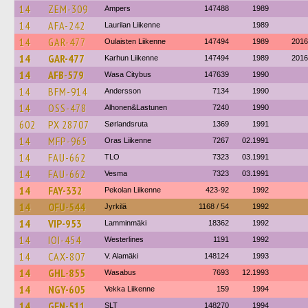
14
ZEM-309
Ampers
147488
1989
14
AFA-242
Laurilan Liikenne
1989
14
GAR-477
Oulaisten Liikenne
147494
1989
2016
14
GAR-477
Karhun Liikenne
147494
1989
2016
14
AFB-579
Wasa Citybus
147639
1990
14
BFM-914
Andersson
7134
1990
14
OSS-478
Alhonen&Lastunen
7240
1990
602
PX 28707
Sørlandsruta
1369
1991
14
MFP-965
Oras Liikenne
7267
02.1991
14
FAU-662
TLO
7323
03.1991
14
FAU-662
Vesma
7323
03.1991
14
FAY-332
Pekolan Liikenne
423-92
1992
14
OFU-544
Jyrkilä
1168 / 54
1992
14
VIP-953
Lamminmäki
18362
1992
14
IOI-454
Westerlines
1191
1992
14
CAX-807
V. Alamäki
148124
1993
14
GHL-855
Wasabus
7693
12.1993
14
NGY-605
Vekka Liikenne
159
1994
14
GFN-511
SLT
148270
1994