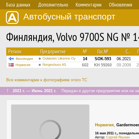
База данных
Дополнительно
Комментарии
Обновления
Автобусный транспорт
Финляндия, Volvo 9700S NG № 1
Регион
Предприятие
№
Гос.№
С...
П
Oulaisten Liikenne Oy
14
SOK-593
06.2021
Финляндия
Norgesbuss AS
602
KH 59260
09.2008
2
Норвегия
Все комментарии к фотографиям этого ТС
↑
2021 г. — Июнь 2021 г.
Передан в другое предприятие или на з
Норвегия
,
Gardermoe
16 мая 2011 г., понедельн
Автор:
Сергей Якунин