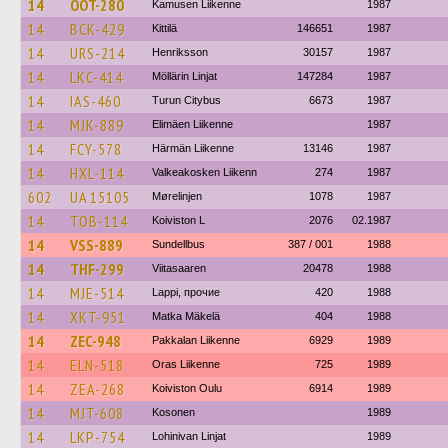
14
OOT-280
Kamusen Liikenne
1987
14
BCK-429
Kittilä
146651
1987
14
URS-214
Henriksson
30157
1987
14
LKC-414
Möllärin Linjat
147284
1987
14
IAS-460
Turun Citybus
6673
1987
14
MJK-889
Elimäen Liikenne
1987
14
FCY-578
Härmän Liikenne
13146
1987
14
HXL-114
Valkeakosken Liikenn
274
1987
602
UA 15105
Mørelinjen
1078
1987
14
TOB-114
Koiviston L
2076
02.1987
14
VSS-889
Sundellbus
387 / 001
1988
14
THF-299
Viitasaaren
20478
1988
14
MJE-514
Lappi, прочие
420
1988
14
XKT-951
Matka Mäkelä
404
1988
14
ZEC-948
Pakkalan Liikenne
6929
1989
14
ELN-518
Oras Liikenne
725
1989
14
ZEA-268
Koiviston Oulu
6914
1989
14
MJT-608
Kosonen
1989
14
LKP-754
Lohinivan Linjat
1989