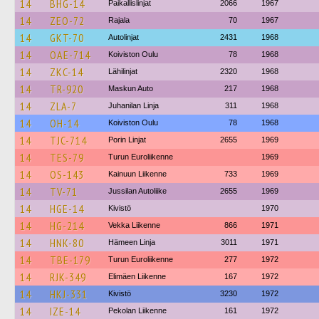
14
BHG-14
Paikallislinjat
2066
1967
14
ZEO-72
Rajala
70
1967
14
GKT-70
Autolinjat
2431
1968
14
OAE-714
Koiviston Oulu
78
1968
14
ZKC-14
Lähilinjat
2320
1968
14
TR-920
Maskun Auto
217
1968
14
ZLA-7
Juhanilan Linja
311
1968
14
OH-14
Koiviston Oulu
78
1968
14
TJC-714
Porin Linjat
2655
1969
14
TES-79
Turun Euroliikenne
1969
14
OS-143
Kainuun Liikenne
733
1969
14
TV-71
Jussilan Autoliike
2655
1969
14
HGE-14
Kivistö
1970
14
HG-214
Vekka Liikenne
866
1971
14
HNK-80
Hämeen Linja
3011
1971
14
TBE-179
Turun Euroliikenne
277
1972
14
RJK-349
Elimäen Liikenne
167
1972
14
HKJ-331
Kivistö
3230
1972
14
IZE-14
Pekolan Liikenne
161
1972