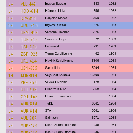
14
VLL-442
Ingves Bussar
643
1982
14
HOO-614
Hämeen Linja
556
1982
14
KJV-814
Pohjolan Matka
5759
1982
14
UPU-810
Ingves Bussar
876
1983
14
URM-414
Vantaan Liikenne
5826
1983
14
TUK-714
Someron Linja
72
1983
14
TAL-148
Länsilinjat
931
1983
14
ZBP-923
Turun Euroliikenne
62
1983
14
URL-414
Hyvinkään Liikenne
5806
1983
14
USN-625
Savonlinja
5994
1984
14
LHN-814
Veljekset Salmela
146799
1984
14
YBF-454
Vekka Liikenne
1128
1984
14
UTJ-638
Friherrsin Auto
6068
1984
14
OML-168
Hämeen Turistiauto
1984
14
AUR-814
TuKL
6061
1984
14
AUR-814
STA
6061
1984
14
AUL-787
Saimaan
6071
1984
14
XHK-714
Keski-Suomi, прочие
936
1984
14
XHK-714
Keski-Suomi, прочие
936
1984