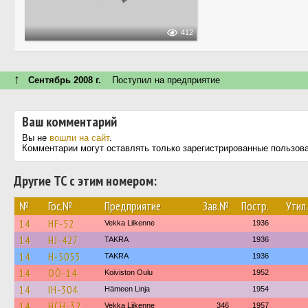
412
↑
Сентябрь 2008 г.
Поступил на предприятие
Ваш комментарий
Вы не
вошли на сайт
.
Комментарии могут оставлять только зарегистрированные пользов
Другие ТС с этим номером:
№
Гос.№
Предприятие
Зав.№
Постр.
Утил.
14
HF-52
Vekka Liikenne
1936
14
HJ-427
TAKRA
1936
14
H-5053
TAKRA
1936
14
OÖ-14
Koiviston Oulu
1952
14
IH-304
Hämeen Linja
1954
14
HCH-32
Vekka Liikenne
346
1957