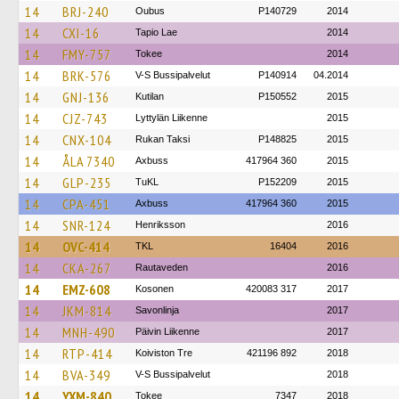
14
BRJ-240
Oubus
P140729
2014
14
CXI-16
Tapio Lae
2014
14
FMY-757
Tokee
2014
14
BRK-576
V-S Bussipalvelut
P140914
04.2014
14
GNJ-136
Kutilan
P150552
2015
14
CJZ-743
Lyttylän Liikenne
2015
14
CNX-104
Rukan Taksi
P148825
2015
14
ÅLA 7340
Axbuss
417964 360
2015
14
GLP-235
TuKL
P152209
2015
14
CPA-451
Axbuss
417964 360
2015
14
SNR-124
Henriksson
2016
14
OVC-414
TKL
16404
2016
14
CKA-267
Rautaveden
2016
14
EMZ-608
Kosonen
420083 317
2017
14
JKM-814
Savonlinja
2017
14
MNH-490
Päivin Liikenne
2017
14
RTP-414
Koiviston Tre
421196 892
2018
14
BVA-349
V-S Bussipalvelut
2018
14
YXM-840
Tokee
7347
2018