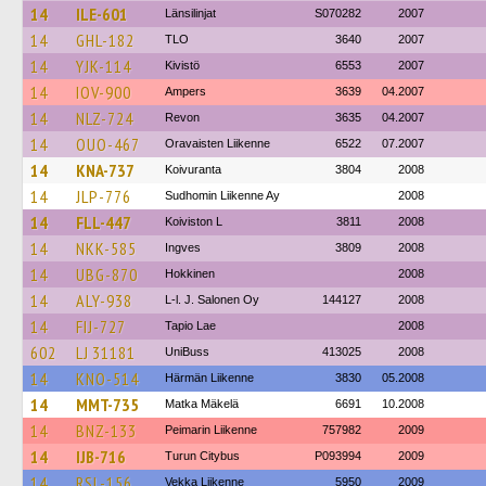
14
ILE-601
Länsilinjat
S070282
2007
14
GHL-182
TLO
3640
2007
14
YJK-114
Kivistö
6553
2007
14
IOV-900
Ampers
3639
04.2007
14
NLZ-724
Revon
3635
04.2007
14
OUO-467
Oravaisten Liikenne
6522
07.2007
14
KNA-737
Koivuranta
3804
2008
14
JLP-776
Sudhomin Liikenne Ay
2008
14
FLL-447
Koiviston L
3811
2008
14
NKK-585
Ingves
3809
2008
14
UBG-870
Hokkinen
2008
14
ALY-938
L-l. J. Salonen Oy
144127
2008
14
FIJ-727
Tapio Lae
2008
602
LJ 31181
UniBuss
413025
2008
14
KNO-514
Härmän Liikenne
3830
05.2008
14
MMT-735
Matka Mäkelä
6691
10.2008
14
BNZ-133
Peimarin Liikenne
757982
2009
14
IJB-716
Turun Citybus
P093994
2009
14
RSL-156
Vekka Liikenne
5950
2009