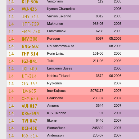
14
KLF-306
Ventoniemi
119
2005
14
VVJ-426
Kymen Charterline
2005
14
UHY-714
Vainion Liikenne
9312
2005
14
HTF-759
Makkonen
988-05
2005
14
EMM-770
Lamminmäki
6208
2005
14
IMV-308
Porvoon
6097
05.2005
14
NNG-502
Rautalammin Auto
08.2005
14
FHP-314
Porin Linjat
161-06
2006
14
JGZ-841
TuKL
211-06
2006
14
LXI-400
Lampinen Buses
2006
14
JJT-314
Nobina Finland
3672
06.2006
14
CIG-357
Rytkönen
2007
14
ILV-663
InterKuljetus
S070117
2007
14
XEY-643
Paakinaho
296-07
2007
14
AUI-817
Ampers
3644
2007
14
KRG-694
K-S Liikenne
97
2007
14
TVI-847
Itkonen
6446
2007
14
KCI-450
EkmanBuss
245392
2007
14
JGX-814
Andersson
233-07
2007