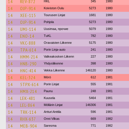
14
REV-872
HKL
345
1980
14
OJP-914
Koiviston Oulu
5273
1980
14
XEE-115
Tourusen Linjat
1681
1980
14
OJP-914
Pohjola
5273
1980
14
UMJ-114
Uusimaa, прочие
5079
1980
14
ENO-14
TuKL
782
1980
14
VKC-888
Oravaisten Liikenne
5175
1980
14
TPA-614
Porin Linja-auto
241
1980
14
HMM-214
Valkeakosken Liikenn
227
1980
14
HNB-290
Yhdysliikenne
398
1980
14
HNC-414
Vekka Liikenne
146120
1980
14
KEL-324
Mörö
612
1981
14
5TPX-614
Porin Linjat
555
1981
14
HMX-214
Paunu
248
1981
14
LEK-481
Kuusela
5464
1981
14
LEL-864
Möllärin Linjat
146306
1981
14
TRK-114
Artturi Anttila
596
1981
14
RHX-637
Onni Vilkas
669
1982
14
MEB-904
Saresma
771
1982