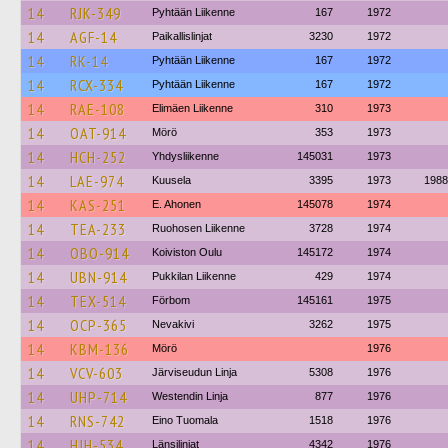
14
RJK-349
Pyhtään Liikenne
167
1972
14
AGF-14
Paikallislinjat
3230
1972
14
RK-14
Pyhtään Liikenne
167
1972
14
RCX-334
Pyhtään Liikenne
167
1972
14
RAE-108
Elimäen Liikenne
310
1973
14
OAT-914
Mörö
353
1973
14
HCH-252
Yhdysliikenne
145031
1973
14
LAE-974
Kuusela
3395
1973
1988
14
KAS-251
E. Ahonen
145078
1974
14
TEA-233
Ruohosen Liikenne
3728
1974
14
OBO-914
Koiviston Oulu
145172
1974
14
UBN-914
Pukkilan Liikenne
429
1974
14
TEX-514
Förbom
145161
1975
14
OCP-365
Nevakivi
3262
1975
14
KBM-136
Mörö
1976
14
VCV-603
Järviseudun Linja
5308
1976
14
UHP-714
Westendin Linja
877
1976
14
RNS-742
Eino Tuomala
1518
1976
14
HJH-534
Länsilinjat
4342
1976