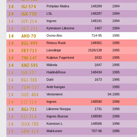
14
IGJ-374
Pohjolan Matka
148289
1994
14
IGK-750
LSL
148287
1994
14
UJY-214
Ingves
148191
1994
14
SEZ-221
Kylmäsen Liikenne
1467
1994
14
AHO-70
Osmo Aho
714-95
1995
14
BGL-999
Reissu Ruoti
148361
1995
14
FBT-715
Länsilinjat
1526/138
1995
14
TNI-147
Kuljetus Fagerlund
1632
1995
14
KNZ-593
Mäkela
1647
1995
14
IGR-337
Haldin&Rose
148434
1995
14
RGJ-388
Dahl
1673
1995
14
TGM-537
Antti Kangas
1995
14
UGE-404
Ventoniemi
04.1995
14
ECI-514
Ingves
148590
1996
14
RGJ-711
Liikenne Norppa
1731
1996
14
ECI-514
Ingves Bussar
148590
1996
14
OGX-788
Koiviston L
148586
1996
14
GBN-114
Makkonen
707-96
1996