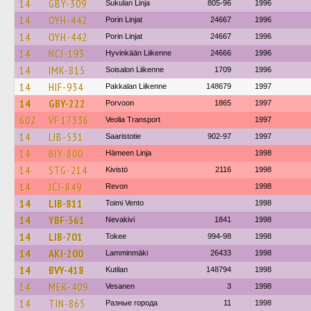
14
GBY-309
Sukulan Linja
805-96
1996
14
OYH-442
Porin Linjat
24667
1996
14
OYH-442
Porin Linjat
24667
1996
14
NCJ-193
Hyvinkään Liikenne
24666
1996
14
IMK-815
Soisalon Liikenne
1709
1996
14
HIF-934
Pakkalan Liikenne
148679
1997
14
GBY-222
Porvoon
1865
1997
602
VF 17336
Veolia Transport
1997
14
LIB-531
Saaristotie
902-97
1997
14
BIY-800
Hämeen Linja
1998
14
STG-214
Kivistö
2116
1998
14
JCJ-849
Revon
1998
14
LIB-811
Toimi Vento
1998
14
YBF-361
Nevakivi
1841
1998
14
LIB-701
Tokee
994-98
1998
14
AKI-200
Lamminmäki
26433
1998
14
BVY-418
Kutilan
148794
1998
14
MEK-409
Vesanen
3
1998
14
TIN-865
Разные города
11
1998