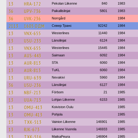
13
HRA-172
Pekolan Liikenne
840
1983
36
UPV-736
Paikallislinjat
5801
1983
36
UVK-236
Norrgård
1984
2113
1605 ОДМ
Север Транс
92242
1984
13
VNX-655
Westerlines
11440
1984
13
USU-233
Länsilinjat
6124
1984
13
VNX-655
Westerlines
15445
1984
13
AUS-443
Saimaan
6092
1984
13
AUR-813
STA
6060
1984
13
AUR-813
TuKL
6060
1984
13
URU-639
Nevakivi
5960
1984
36
USU-236
Länsilinjat
6127
1984
13
NBF-213
Förbom
21
1985
13
UUA-713
Lohjan Liikenne
6153
1985
13
OMU-413
Koiviston Oulu
1985
13
OMU-413
Pohjola
1985
13
TXK-513
Vainion Liikenne
146901
1985
13
RJK-673
Liikenne Vuorela
146933
1985
13
TXK-516
MatkaPeura
146904
1985