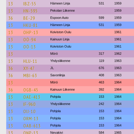
13
IBZ-55
Hämeen Linja
531
1959
13
HN-595
Pekolan Liikenne
1959
36
BE-29
Espoon Auto
599
1959
13
HKU-81
Hämeen Linja
531
1959
13
OHP-13
Koiviston Oulu
1961
13
OÖ-94
Kainuun Linja
1961
13
OÖ-13
Koiviston Oulu
1961
13
Mörö
317
1962
13
HLU-11
Yhdysliikenne
119
1963
36
XY-47
JL
676
1963
36
MBI-63
Savonlinja
408
1963
13
Mörö
463
1964
36
OGB-45
Kainuun Liikenne
392
1964
13
OAE-413
Pohjola
153
1964
13
IF-960
Yhdysliikenne
242
1964
13
OIJ-10
Pohjola
153
1964
13
ORM-13
Pohjola
153
1964
13
OAB-613
Pohjola
153
1964
13
ONP-13
Nevakivi
584
1965