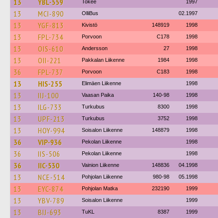
13
YBL-559
Tokee
1997
13
MCI-890
OlliBus
02.1997
13
YGF-813
Kivistö
148919
1998
13
FPL-734
Porvoon
C178
1998
13
OIS-610
Andersson
27
1998
13
OII-221
Pakkalan Liikenne
1984
1998
36
FPL-737
Porvoon
C183
1998
13
HIS-255
Elimäen Liikenne
1998
13
IIJ-100
Vaasan Paika
140-98
1998
13
ILG-733
Turkubus
8300
1998
13
UPF-213
Turkubus
3752
1998
13
HOY-994
Soisalon Liikenne
148879
1998
36
VIP-936
Pekolan Liikenne
1998
36
IIS-506
Pekolan Liikenne
1998
36
IIC-530
Vainion Liikenne
148836
04.1998
13
NCE-514
Pohjolan Liikenne
980-98
05.1998
13
EYC-874
Pohjolan Matka
232190
1999
13
YBV-789
Soisalon Liikenne
1999
13
BIJ-693
TuKL
8387
1999