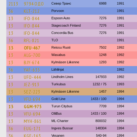
2113
9794 ОДО
Север Транс
6988
1991
36
KLT-212
Porvoon
1991
13
IFO-844
Espoon Auto
7276
1991
13
IFO-844
Stagecoach Finland
7276
1991
13
IFO-844
Concordia Bus
7276
1991
36
RFL-821
TLO
1991
13
OFU-467
Reissu Ruoti
7502
1992
13
ALG-700
Wasabus
1248
1992
13
BJY-674
Kylmäsen Liikenne
1293
1992
36
YAF-635
Lähilinjat
1992
13
UFO-444
Lindholm Lines
147933
1992
13
JEZ-913
Turkubus
1232 / 75
1993
13
SEZ-223
Kylmäsen Liikenne
1457
1994
13
VFU-694
Gold Line
1433 / 100
1994
13
GGM-975
Turun Citybus
7709
1994
13
VFU-694
OlliBus
1433 / 100
1994
13
MYH-861
ML-Charter
800032
1994
36
EUG-171
Ingves Bussar
148304
1994
36
KGE-163
Vesanen
540-94
1994