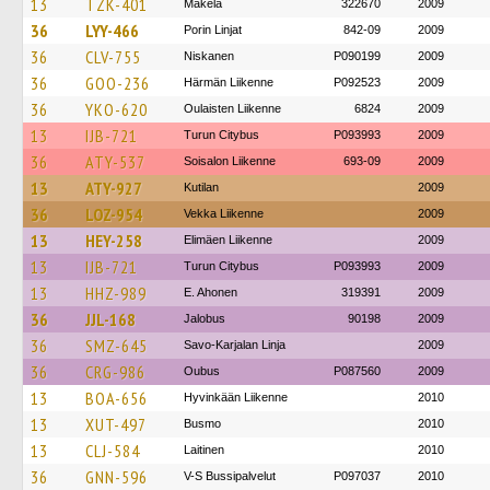
13
TZK-401
Mäkela
322670
2009
36
LYY-466
Porin Linjat
842-09
2009
36
CLV-755
Niskanen
P090199
2009
36
GOO-236
Härmän Liikenne
P092523
2009
36
YKO-620
Oulaisten Liikenne
6824
2009
13
IJB-721
Turun Citybus
P093993
2009
36
ATY-537
Soisalon Liikenne
693-09
2009
13
ATY-927
Kutilan
2009
36
LOZ-954
Vekka Liikenne
2009
13
HEY-258
Elimäen Liikenne
2009
13
IJB-721
Turun Citybus
P093993
2009
13
HHZ-989
E. Ahonen
319391
2009
36
JJL-168
Jalobus
90198
2009
36
SMZ-645
Savo-Karjalan Linja
2009
36
CRG-986
Oubus
P087560
2009
13
BOA-656
Hyvinkään Liikenne
2010
13
XUT-497
Busmo
2010
13
CLJ-584
Laitinen
2010
36
GNN-596
V-S Bussipalvelut
P097037
2010