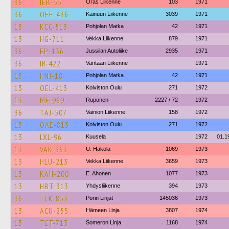
36
IEB-55
Oras Liikenne
103
1971
36
OEE-436
Kainuun Liikenne
3039
1971
13
KCC-513
Pohjolan Matka
42
1971
13
HG-711
Vekka Liikenne
879
1971
36
EP-136
Jussilan Autoliike
2935
1971
36
IR-422
Vantaan Liikenne
1971
13
HNJ-18
Pohjolan Matka
42
1971
13
OEL-413
Koiviston Oulu
271
1972
13
MF-969
Ruponen
2227 / 72
1972
36
TAJ-507
Vainion Liikenne
158
1972
13
OAE-813
Koiviston Oulu
271
1972
13
LXL-96
Kuusela
1972
01.1
13
VAK-363
U. Hakola
1069
1973
13
HLU-213
Vekka Liikenne
3659
1973
13
KAH-200
E. Ahonen
1077
1973
13
HBT-313
Yhdysliikenne
394
1973
36
TCK-853
Porin Linjat
145036
1973
13
ACU-255
Hämeen Linja
3807
1974
13
TCT-713
Someron Linja
1168
1974