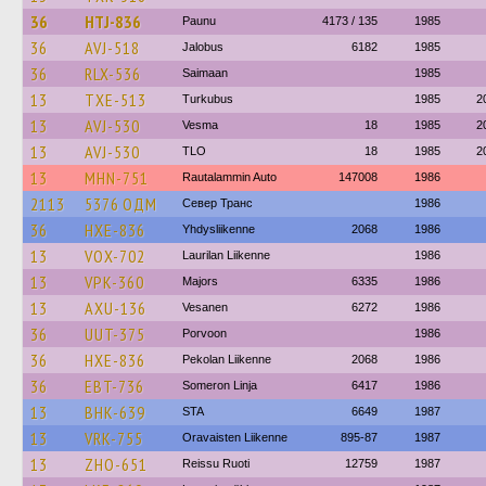
36
HTJ-836
Paunu
4173 / 135
1985
36
AVJ-518
Jalobus
6182
1985
36
RLX-536
Saimaan
1985
13
TXE-513
Turkubus
1985
2
13
AVJ-530
Vesma
18
1985
2
13
AVJ-530
TLO
18
1985
2
13
MHN-751
Rautalammin Auto
147008
1986
2113
5376 ОДМ
Север Транс
1986
36
HXE-836
Yhdysliikenne
2068
1986
13
VOX-702
Laurilan Liikenne
1986
13
VPK-360
Majors
6335
1986
13
AXU-136
Vesanen
6272
1986
36
UUT-375
Porvoon
1986
36
HXE-836
Pekolan Liikenne
2068
1986
36
EBT-736
Someron Linja
6417
1986
13
BHK-639
STA
6649
1987
13
VRK-755
Oravaisten Liikenne
895-87
1987
13
ZHO-651
Reissu Ruoti
12759
1987