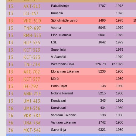
13
AKT-813
Paikallislinjat
4707
1978
13
LCJ-457
Kuusela
1978
13
VHO-510
Sjöholm&Bergströ
1496
1978
1
13
TNP-697
Vesma
5043
1979
13
RMH-323
Eino Tuomala
5041
1979
13
HLP-555
LSL
1642
1979
13
KCT-523
Superlinjat
1979
13
KCT-523
V. Alamäki
1979
13
TNJ-734
Westendin Linja
326-79
12.1979
13
ARC-702
Elorannan Liikenne
5236
1980
13
KCT-557
Mörö
1980
13
IFC-792
Porin Linjat
138
1980
13
ANN-213
Nobina Finland
5215
1980
13
UMJ-413
Korsisaari
343
1980
36
UMJ-536
Korsisaari
434
1980
36
VKB-784
Vantaan Liikenne
138
1980
36
UNA-736
Vantaan Liikenne
1742
1980
36
MCT-542
Savonlinja
9321
1980