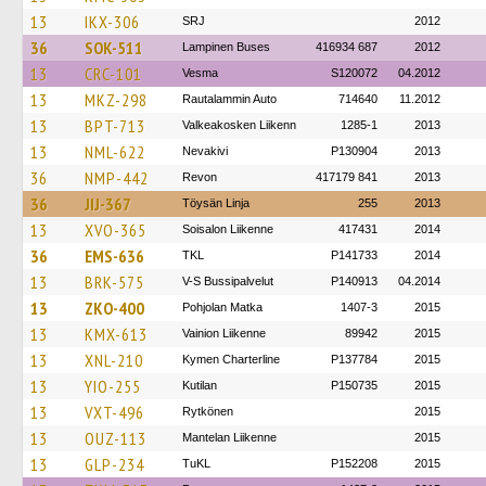
13
IKX-306
SRJ
2012
36
SOK-511
Lampinen Buses
416934 687
2012
13
CRC-101
Vesma
S120072
04.2012
13
MKZ-298
Rautalammin Auto
714640
11.2012
13
BPT-713
Valkeakosken Liikenn
1285-1
2013
13
NML-622
Nevakivi
P130904
2013
36
NMP-442
Revon
417179 841
2013
36
JIJ-367
Töysän Linja
255
2013
13
XVO-365
Soisalon Liikenne
417431
2014
36
EMS-636
TKL
P141733
2014
13
BRK-575
V-S Bussipalvelut
P140913
04.2014
13
ZKO-400
Pohjolan Matka
1407-3
2015
13
KMX-613
Vainion Liikenne
89942
2015
13
XNL-210
Kymen Charterline
P137784
2015
13
YIO-255
Kutilan
P150735
2015
13
VXT-496
Rytkönen
2015
13
OUZ-113
Mantelan Liikenne
2015
13
GLP-234
TuKL
P152208
2015