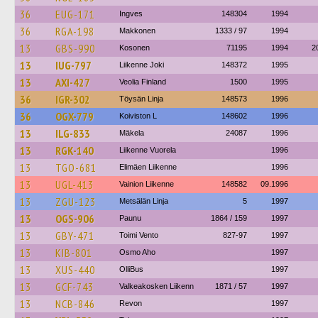
36
EUG-171
Ingves
148304
1994
36
RGA-198
Makkonen
1333 / 97
1994
13
GBS-990
Kosonen
71195
1994
2
13
IUG-797
Liikenne Joki
148372
1995
13
AXI-427
Veolia Finland
1500
1995
36
IGR-302
Töysän Linja
148573
1996
36
OGX-779
Koiviston L
148602
1996
13
ILG-833
Mäkela
24087
1996
13
RGK-140
Liikenne Vuorela
1996
13
TGO-681
Elimäen Liikenne
1996
13
UGL-413
Vainion Liikenne
148582
09.1996
13
ZGU-123
Metsälän Linja
5
1997
13
OGS-906
Paunu
1864 / 159
1997
13
GBY-471
Toimi Vento
827-97
1997
13
KIB-801
Osmo Aho
1997
13
XUS-440
OlliBus
1997
13
GCF-743
Valkeakosken Liikenn
1871 / 57
1997
13
NCB-846
Revon
1997