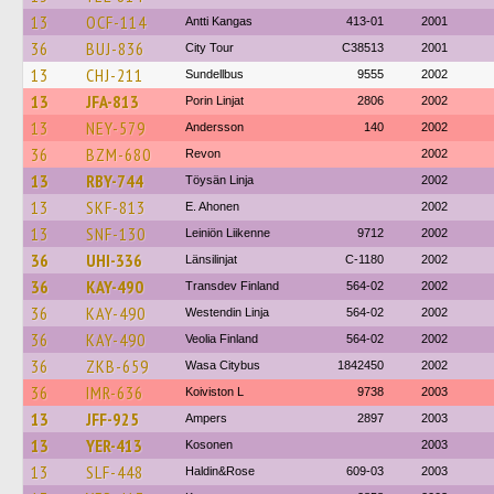
13
OCF-114
Antti Kangas
413-01
2001
36
BUJ-836
City Tour
C38513
2001
13
CHJ-211
Sundellbus
9555
2002
13
JFA-813
Porin Linjat
2806
2002
13
NEY-579
Andersson
140
2002
36
BZM-680
Revon
2002
13
RBY-744
Töysän Linja
2002
13
SKF-813
E. Ahonen
2002
13
SNF-130
Leiniön Liikenne
9712
2002
36
UHI-336
Länsilinjat
C-1180
2002
36
KAY-490
Transdev Finland
564-02
2002
36
KAY-490
Westendin Linja
564-02
2002
36
KAY-490
Veolia Finland
564-02
2002
36
ZKB-659
Wasa Citybus
1842450
2002
36
IMR-636
Koiviston L
9738
2003
13
JFF-925
Ampers
2897
2003
13
YER-413
Kosonen
2003
13
SLF-448
Haldin&Rose
609-03
2003