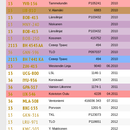
13
YVR-156
Tammelundin
P105241
2010
13
IJB-810
V. Alamäki
6883
2010
13
BOB-413
Länsilinjat
P103432
2010
13
MNY-240
Niskanen
2010
13
BOB-413
Länsilinjat
P103432
2010
13
BOB-250
Kosonen
415752
2010
2113
BH 4545 AA
Север Транс
494
2010
36
GNN-596
TLO
P097037
2010
2113
BH 7441 KA
Север Транс
494
2010
13
ZJH-413
Westendin Linja
9040
06.2010
13
UCG-800
LSL
1146-1
2011
36
IYU-936
Korsisaari
10473
2011
36
GPA-317
Vainion Liikenne
1174-1
2011
36
IJX-346
Koiviston Oulu
4228
04.2011
36
MLA-308
Ventoniemi
416036 343
07.2011
13
BXC-155
Porvoon
1201-5
2012
13
GKN-316
TKL
P123073
2012
13
LRU-971
TLO
P118651
2012
13
KMC-503
Y. Makkonen
2012