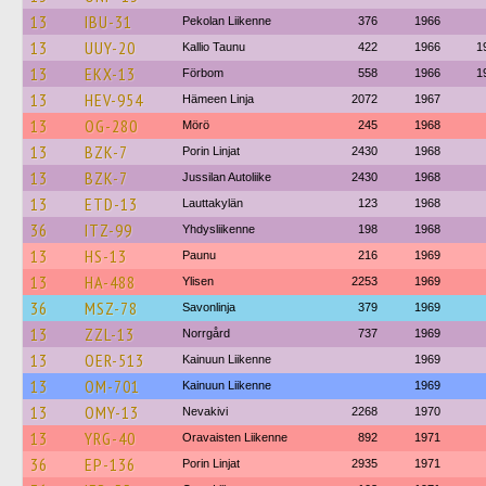
13
IBU-31
Pekolan Liikenne
376
1966
13
UUY-20
Kallio Taunu
422
1966
1
13
EKX-13
Förbom
558
1966
1
13
HEV-954
Hämeen Linja
2072
1967
13
OG-280
Mörö
245
1968
13
BZK-7
Porin Linjat
2430
1968
13
BZK-7
Jussilan Autoliike
2430
1968
13
ETD-13
Lauttakylän
123
1968
36
ITZ-99
Yhdysliikenne
198
1968
13
HS-13
Paunu
216
1969
13
HA-488
Ylisen
2253
1969
36
MSZ-78
Savonlinja
379
1969
13
ZZL-13
Norrgård
737
1969
13
OER-513
Kainuun Liikenne
1969
13
OM-701
Kainuun Liikenne
1969
13
OMY-13
Nevakivi
2268
1970
13
YRG-40
Oravaisten Liikenne
892
1971
36
EP-136
Porin Linjat
2935
1971