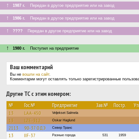
↑
1987 г.
Передан в другое предприятие или на завод
↑
1986 г.
Передан в другое предприятие или на завод
↑
????
Передан в другое предприятие или на завод
↑
1980 г.
Поступил на предприятие
Ваш комментарий
Вы не
вошли на сайт
.
Комментарии могут оставлять только зарегистрированные пользов
Другие ТС с этим номером:
№
Гос.№
Предприятие
Зав.№
Постр.
Ут
13
LAA-450
Veljekset Salmela
13
LZE-312
Oskar Haglund
2113
90-37 ОДЭ
Север Транс
13
IIF-37
Разные города
531
1959