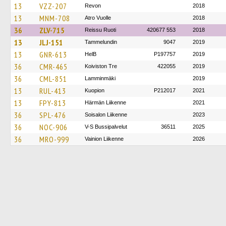
13
VZZ-207
Revon
2018
13
MNM-708
Atro Vuolle
2018
36
ZLV-715
Reissu Ruoti
420677 553
2018
13
JLJ-151
Tammelundin
9047
2019
13
GNR-613
HelB
P197757
2019
36
CMR-465
Koiviston Tre
422055
2019
36
CML-851
Lamminmäki
2019
13
RUL-413
Kuopion
P212017
2021
13
FPY-813
Härmän Liikenne
2021
36
SPL-476
Soisalon Liikenne
2023
36
NOC-906
V-S Bussipalvelut
36511
2025
36
MRO-999
Vainion Liikenne
2026