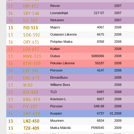
13
HNI-852
Revon
2007
36
SBY-146
Lounaislinjat
217-07
2007
36
ILE-505
Niskanen
2007
13
FIO-513
Majors
4067
2008
13
SOK-592
Oulaisten Liikenne
6675
2008
36
ORY-631
Pohjolan Matka
8358
2008
13
LOA-657
Kutilan
2008
13
MMK-323
Oubus
S080066
2008
36
RTM-509
Pekolan Liikenne
59187
2008
36
ERF-941
Porvoon
4147
2008
13
ERG-673
EkmanBuss
2008
13
W 80
Williams Buss
2008
13
BJY-868
TLO
6497
2008
13
KNG-959
Koiviston L
6607
2008
36
FIY-207
Porvoon
548-08
2008
36
SNP-630
Kuopion
6737
01.2008
13
LNZ-450
Muurinen
6834
2009
13
TZK-409
Matka Mäkelä
P090545
2009