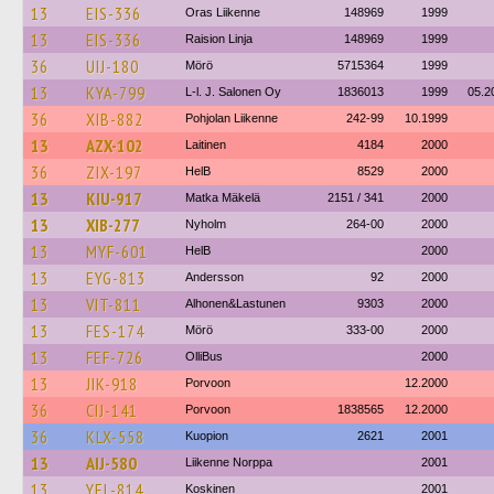
13
EIS-336
Oras Liikenne
148969
1999
13
EIS-336
Raision Linja
148969
1999
36
UIJ-180
Mörö
5715364
1999
13
KYA-799
L-l. J. Salonen Oy
1836013
1999
05.2
36
XIB-882
Pohjolan Liikenne
242-99
10.1999
13
AZX-102
Laitinen
4184
2000
36
ZIX-197
HelB
8529
2000
13
KIU-917
Matka Mäkelä
2151 / 341
2000
13
XIB-277
Nyholm
264-00
2000
13
MYF-601
HelB
2000
13
EYG-813
Andersson
92
2000
13
VIT-811
Alhonen&Lastunen
9303
2000
13
FES-174
Mörö
333-00
2000
13
FEF-726
OlliBus
2000
13
JIK-918
Porvoon
12.2000
36
CIJ-141
Porvoon
1838565
12.2000
36
KLX-558
Kuopion
2621
2001
13
AIJ-580
Liikenne Norppa
2001
13
YEL-814
Koskinen
2001