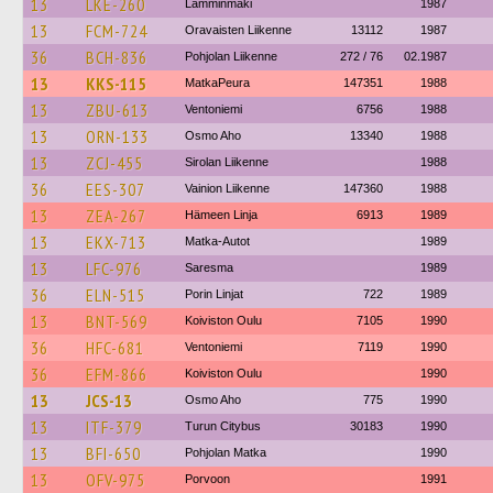
13
LKE-260
Lamminmäki
1987
13
FCM-724
Oravaisten Liikenne
13112
1987
36
BCH-836
Pohjolan Liikenne
272 / 76
02.1987
13
KKS-115
MatkaPeura
147351
1988
13
ZBU-613
Ventoniemi
6756
1988
13
ORN-133
Osmo Aho
13340
1988
13
ZCJ-455
Sirolan Liikenne
1988
36
EES-307
Vainion Liikenne
147360
1988
13
ZEA-267
Hämeen Linja
6913
1989
13
EKX-713
Matka-Autot
1989
13
LFC-976
Saresma
1989
36
ELN-515
Porin Linjat
722
1989
13
BNT-569
Koiviston Oulu
7105
1990
36
HFC-681
Ventoniemi
7119
1990
36
EFM-866
Koiviston Oulu
1990
13
JCS-13
Osmo Aho
775
1990
13
ITF-379
Turun Citybus
30183
1990
13
BFI-650
Pohjolan Matka
1990
13
OFV-975
Porvoon
1991