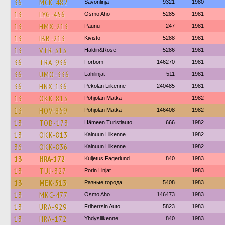
36
MCK-482
Savonlinja
9321
1980
13
LYG-456
Osmo Aho
5285
1981
13
HMX-213
Paunu
247
1981
13
IBB-213
Kivistö
5288
1981
13
VTR-313
Haldin&Rose
5286
1981
36
TRA-936
Förbom
146270
1981
36
UMO-336
Lähilinjat
511
1981
36
HNX-136
Pekolan Liikenne
240485
1981
13
OKK-813
Pohjolan Matka
1982
13
HOV-859
Pohjolan Matka
146408
1982
13
TOB-173
Hämeen Turistiauto
666
1982
13
OKK-813
Kainuun Liikenne
1982
36
OKK-836
Kainuun Liikenne
1982
13
HRA-172
Kuljetus Fagerlund
840
1983
13
TUJ-327
Porin Linjat
1983
13
MEK-513
Разные города
5408
1983
13
MKC-477
Osmo Aho
146473
1983
13
URA-929
Friherrsin Auto
5823
1983
13
HRA-172
Yhdysliikenne
840
1983