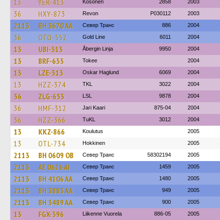
13
YER-413
Kosonen
2858
2003
36
HXY-873
Revon
P030112
2003
2113
BH 3670 AA
Север Транс
886
2004
36
OTO-552
Gold Line
6011
2004
13
UBI-313
Åbergin Linja
9950
2004
13
BRF-635
Tokee
2004
13
LZE-313
Oskar Haglund
6069
2004
13
HZZ-374
TKL
3022
2004
36
ZLG-653
LSL
9878
2004
36
HMF-312
Jari Kaari
875-04
2004
36
HZZ-366
TuKL
3012
2004
13
KKZ-866
Koulutus
2005
13
OTL-734
Hokkinen
2005
2113
BH 0609 OB
Север Транс
58302194
2005
2113
AE 0626 AI
Север Транс
1459
2005
2113
BH 4106 AA
Север Транс
1480
2005
2113
BH 3885 AA
Север Транс
949
2005
2113
BH 3489 AA
Север Транс
900
2005
13
FGX-396
Liikenne Vuorela
886-05
2005