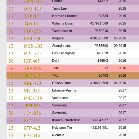
13
ZKM-313
Paunu
1437-2
2015
13
OUZ-113
Tapio Lae
2015
13
TZK-172
Härmän Liikenne
52534
2015
13
ÅLW 13
Williams Buss
417971 369
2015
36
GLP-236
Tammelundin
P152210
2015
13
KVN-590
Ampers
418196 500
06.2015
13
MOS-105
Åbergin Linja
P156500
09.2015
13
MPC-774
Разные города
418628
2016
36
IOT-463
Dahl
1499-3
2016
36
XNV-836
TuKL
12
2016
13
OVC-413
TKL
16403
2016
13
KNU-772
Reissu Ruoti
418660 709
04.2016
13
INS-958
Liikenne-Pasma
2017
13
MNC-629
Ventoniemi
2017
13
JKM-813
Savonlinja
2017
36
JKM-836
Savonlinja
2017
36
FRZ-757
Kymen Charterline
339647-27
2017
13
RTP-413
Koiviston Tre
421195 891
2018
13
EPJ-313
Niemelä
2018