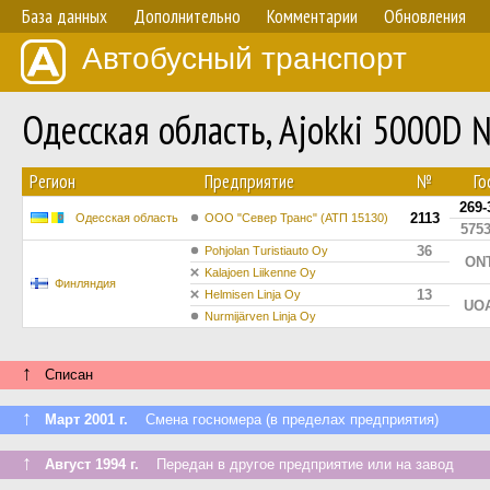
База данных
Дополнительно
Комментарии
Обновления
Автобусный транспорт
Одесская область, Ajokki 5000D
Регион
Предприятие
№
Го
269-
2113
Одесская область
ООО "Север Транс" (АТП 15130)
575
36
Pohjolan Turistiauto Oy
ONT
Kalajoen Liikenne Oy
Финляндия
13
Helmisen Linja Oy
UOA
Nurmijärven Linja Oy
↑
Списан
↑
Март 2001 г.
Смена госномера (в пределах предприятия)
↑
Август 1994 г.
Передан в другое предприятие или на завод