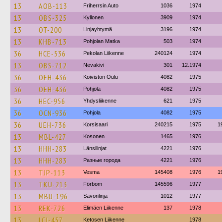
13
AOB-113
Friherrsin Auto
1036
1974
13
OBS-325
Kyllonen
3909
1974
13
OT-200
Linjayhtymä
3196
1974
13
KHB-713
Pohjolan Matka
503
1974
36
HCE-536
Pekolan Liikenne
240124
1974
13
OBS-712
Nevakivi
301
12.1974
36
OEH-436
Koiviston Oulu
4082
1975
36
OEH-436
Pohjola
4082
1975
36
HEC-956
Yhdysliikenne
621
1975
36
OCN-936
Pohjola
4082
1975
36
UEH-736
Korsisaari
240215
1975
1
13
MBL-427
Kosonen
1465
1976
13
HHH-283
Länsilinjat
4221
1976
13
HHH-283
Разные города
4221
1976
13
TJP-113
Vesma
145408
1976
1
13
TKU-213
Förbom
145596
1977
13
MBU-196
Savonlinja
1012
1977
13
REK-726
Elimäen Liikenne
137
1978
13
LCJ-457
Ketosen Liikenne
1978