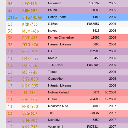
36
LEY-495
Niskanen
130192
2005
36
KBF-597
Paunu
920-05
2005
2113
BH 3441 AA
Север Транс
1480
2005
13
KRK-786
OlliBus
P058557
2006
36
MLM-466
Ingves
3413
2006
36
EGT-415
Kymen Charterline
11096
2006
36
OTO-476
Härmän Liikenne
3698
2006
13
ERF-912
LSL
132-06
2006
13
LMN-335
Kivistö
3450
2006
13
OXI-676
TTS Turku
P060905
2006
13
MEI-745
Tokee
2006
13
GGY-800
Osmo Aho
2006
13
NGX-993
Härmän Liikenne
2006
13
JJT-313
Nobina Finland
3671
06.2006
13
GHI-783
Oubus
204-06
12.2006
13
FNB-550
Ikaalisten Auto
4000
2007
13
EBG-617
TuKL
249-07
2007
13
CJM-903
Nevakivi
3859
2007
13
KNR-713
Ventoniemi
P076314
2007