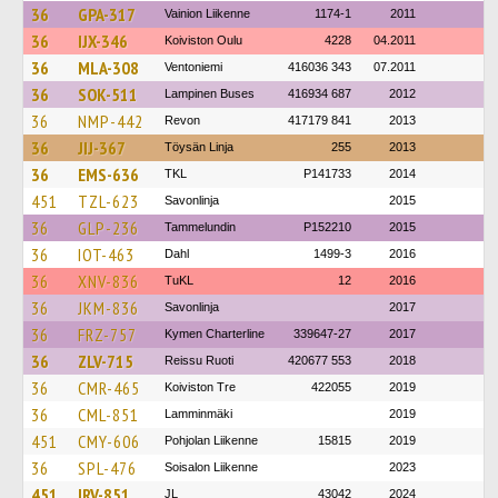
36
GPA-317
Vainion Liikenne
1174-1
2011
36
IJX-346
Koiviston Oulu
4228
04.2011
36
MLA-308
Ventoniemi
416036 343
07.2011
36
SOK-511
Lampinen Buses
416934 687
2012
36
NMP-442
Revon
417179 841
2013
36
JIJ-367
Töysän Linja
255
2013
36
EMS-636
TKL
P141733
2014
451
TZL-623
Savonlinja
2015
36
GLP-236
Tammelundin
P152210
2015
36
IOT-463
Dahl
1499-3
2016
36
XNV-836
TuKL
12
2016
36
JKM-836
Savonlinja
2017
36
FRZ-757
Kymen Charterline
339647-27
2017
36
ZLV-715
Reissu Ruoti
420677 553
2018
36
CMR-465
Koiviston Tre
422055
2019
36
CML-851
Lamminmäki
2019
451
CMY-606
Pohjolan Liikenne
15815
2019
36
SPL-476
Soisalon Liikenne
2023
451
IRV-851
JL
43042
2024