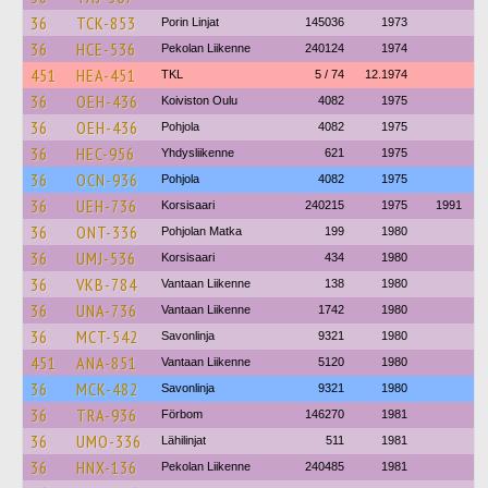
36
TCK-853
Porin Linjat
145036
1973
36
HCE-536
Pekolan Liikenne
240124
1974
451
HEA-451
TKL
5 / 74
12.1974
36
OEH-436
Koiviston Oulu
4082
1975
36
OEH-436
Pohjola
4082
1975
36
HEC-956
Yhdysliikenne
621
1975
36
OCN-936
Pohjola
4082
1975
36
UEH-736
Korsisaari
240215
1975
1991
36
ONT-336
Pohjolan Matka
199
1980
36
UMJ-536
Korsisaari
434
1980
36
VKB-784
Vantaan Liikenne
138
1980
36
UNA-736
Vantaan Liikenne
1742
1980
36
MCT-542
Savonlinja
9321
1980
451
ANA-851
Vantaan Liikenne
5120
1980
36
MCK-482
Savonlinja
9321
1980
36
TRA-936
Förbom
146270
1981
36
UMO-336
Lähilinjat
511
1981
36
HNX-136
Pekolan Liikenne
240485
1981