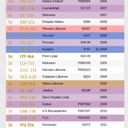
451
OXI-675
Nobina Finland
P060904
2006
36
SBY-146
Lounaislinjat
217-07
2007
36
ILE-505
Niskanen
2007
36
ORY-631
Pohjolan Matka
8358
2008
36
RTM-509
Pekolan Liikenne
59187
2008
36
ERF-941
Porvoon
4147
2008
36
FIY-207
Porvoon
548-08
2008
36
SNP-630
Kuopion
6737
01.2008
36
LYY-466
Porin Linjat
842-09
2009
36
CLV-755
Niskanen
P090199
2009
36
GOO-236
Härmän Liikenne
P092523
2009
36
YKO-620
Oulaisten Liikenne
6824
2009
36
LOZ-954
Vekka Liikenne
2009
36
JJL-168
Jalobus
90198
2009
36
SMZ-645
Savo-Karjalan Linja
2009
36
CRG-986
Oubus
P087560
2009
36
GNN-596
V-S Bussipalvelut
P097037
2010
36
GNN-596
TLO
P097037
2010
36
IYU-936
Korsisaari
10473
2011