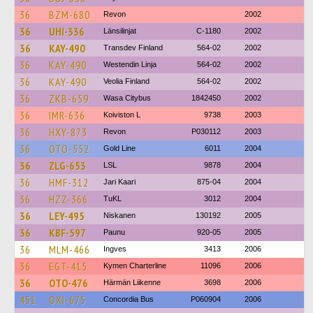
36
BZM-680
Revon
2002
36
UHI-336
Länsilinjat
C-1180
2002
36
KAY-490
Transdev Finland
564-02
2002
36
KAY-490
Westendin Linja
564-02
2002
36
KAY-490
Veolia Finland
564-02
2002
36
ZKB-659
Wasa Citybus
1842450
2002
36
IMR-636
Koiviston L
9738
2003
36
HXY-873
Revon
P030112
2003
36
OTO-552
Gold Line
6011
2004
36
ZLG-653
LSL
9878
2004
36
HMF-312
Jari Kaari
875-04
2004
36
HZZ-366
TuKL
3012
2004
36
LEY-495
Niskanen
130192
2005
36
KBF-597
Paunu
920-05
2005
36
MLM-466
Ingves
3413
2006
36
EGT-415
Kymen Charterline
11096
2006
36
OTO-476
Härmän Liikenne
3698
2006
451
OXI-675
Concordia Bus
P060904
2006