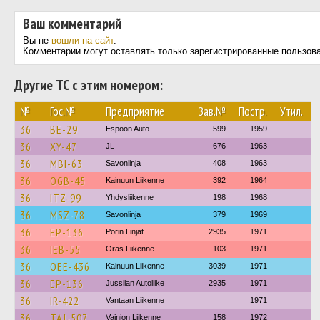
Ваш комментарий
Вы не
вошли на сайт
.
Комментарии могут оставлять только зарегистрированные пользов
Другие ТС с этим номером:
№
Гос.№
Предприятие
Зав.№
Постр.
Утил.
36
BE-29
Espoon Auto
599
1959
36
XY-47
JL
676
1963
36
MBI-63
Savonlinja
408
1963
36
OGB-45
Kainuun Liikenne
392
1964
36
ITZ-99
Yhdysliikenne
198
1968
36
MSZ-78
Savonlinja
379
1969
36
EP-136
Porin Linjat
2935
1971
36
IEB-55
Oras Liikenne
103
1971
36
OEE-436
Kainuun Liikenne
3039
1971
36
EP-136
Jussilan Autoliike
2935
1971
36
IR-422
Vantaan Liikenne
1971
36
TAJ-507
Vainion Liikenne
158
1972