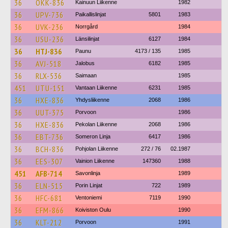
36
OKK-836
Kainuun Liikenne
1982
36
UPV-736
Paikallislinjat
5801
1983
36
UVK-236
Norrgård
1984
36
USU-236
Länsilinjat
6127
1984
36
HTJ-836
Paunu
4173 / 135
1985
36
AVJ-518
Jalobus
6182
1985
36
RLX-536
Saimaan
1985
451
UTU-151
Vantaan Liikenne
6231
1985
36
HXE-836
Yhdysliikenne
2068
1986
36
UUT-375
Porvoon
1986
36
HXE-836
Pekolan Liikenne
2068
1986
36
EBT-736
Someron Linja
6417
1986
36
BCH-836
Pohjolan Liikenne
272 / 76
02.1987
36
EES-307
Vainion Liikenne
147360
1988
451
AFB-714
Savonlinja
1989
36
ELN-515
Porin Linjat
722
1989
36
HFC-681
Ventoniemi
7119
1990
36
EFM-866
Koiviston Oulu
1990
36
KLT-212
Porvoon
1991