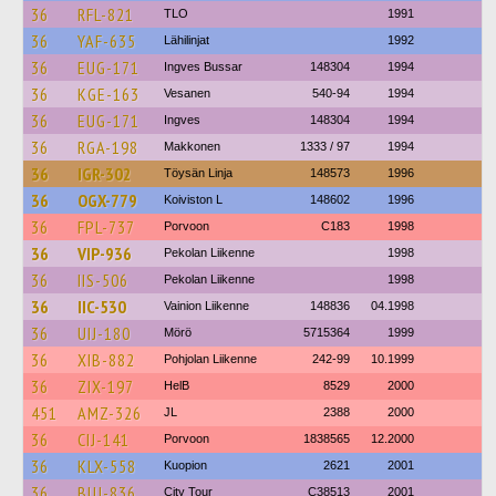
36
RFL-821
TLO
1991
36
YAF-635
Lähilinjat
1992
36
EUG-171
Ingves Bussar
148304
1994
36
KGE-163
Vesanen
540-94
1994
36
EUG-171
Ingves
148304
1994
36
RGA-198
Makkonen
1333 / 97
1994
36
IGR-302
Töysän Linja
148573
1996
36
OGX-779
Koiviston L
148602
1996
36
FPL-737
Porvoon
C183
1998
36
VIP-936
Pekolan Liikenne
1998
36
IIS-506
Pekolan Liikenne
1998
36
IIC-530
Vainion Liikenne
148836
04.1998
36
UIJ-180
Mörö
5715364
1999
36
XIB-882
Pohjolan Liikenne
242-99
10.1999
36
ZIX-197
HelB
8529
2000
451
AMZ-326
JL
2388
2000
36
CIJ-141
Porvoon
1838565
12.2000
36
KLX-558
Kuopion
2621
2001
36
BUJ-836
City Tour
C38513
2001