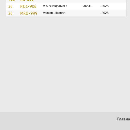
36
NOC-906
V-S Bussipalvelut
36511
2025
36
MRO-999
Vainion Liikenne
2026
Главн