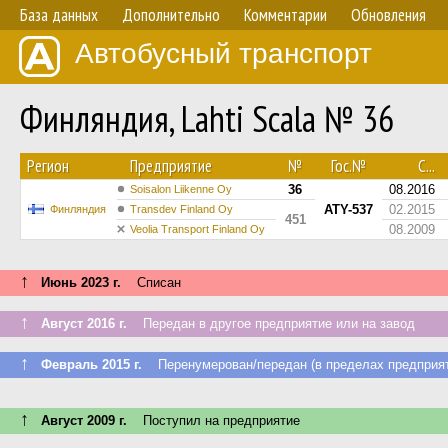
База данных
Дополнительно
Комментарии
Обновления
Автобусный транспорт
Финляндия, Lahti Scala № 36
Регион
Предприятие
№
Гос.№
С...
36
08.2016
Soisalon Liikenne Oy
ATY-537
02.2015
Финляндия
Transdev Finland Oy
451
08.2009
Veolia Transport Finland Oy
↑
Июнь 2023 г.
Списан
↑
Август 2016 г.
Передан в другое предприятие или на завод
↑
Февраль 2015 г.
Перенумерован/передан (в пределах предприят
↑
Август 2009 г.
Поступил на предприятие