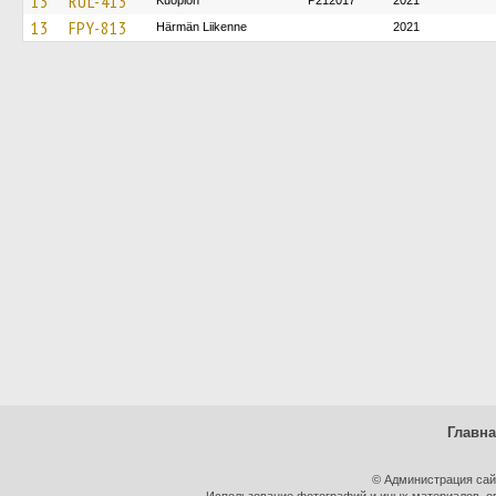
13
RUL-413
Kuopion
P212017
2021
13
FPY-813
Härmän Liikenne
2021
Главн
© Администрация сай