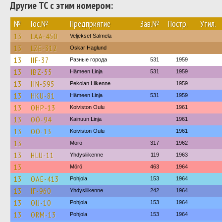
Другие ТС с этим номером:
№
Гос.№
Предприятие
Зав.№
Постр.
Утил.
13
LAA-450
Veljekset Salmela
13
LZE-312
Oskar Haglund
13
IIF-37
Разные города
531
1959
13
IBZ-55
Hämeen Linja
531
1959
13
HN-595
Pekolan Liikenne
1959
13
HKU-81
Hämeen Linja
531
1959
13
OHP-13
Koiviston Oulu
1961
13
OÖ-94
Kainuun Linja
1961
13
OÖ-13
Koiviston Oulu
1961
13
Mörö
317
1962
13
HLU-11
Yhdysliikenne
119
1963
13
Mörö
463
1964
13
OAE-413
Pohjola
153
1964
13
IF-960
Yhdysliikenne
242
1964
13
OIJ-10
Pohjola
153
1964
13
ORM-13
Pohjola
153
1964