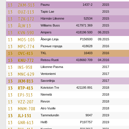
13
ZKM-313
Paunu
1437-2
2015
13
OUZ-113
Tapio Lae
2015
13
TZK-172
Härmän Liikenne
52534
2015
13
ÅLW 13
Williams Buss
417971 369
2015
13
KVN-590
Ampers
418196 500
06.2015
13
MOS-105
Åbergin Linja
P156500
09.2015
13
MPC-774
Разные города
418628
2016
13
OVC-413
TKL
16403
2016
13
KNU-772
Reissu Ruoti
418660 709
04.2016
13
INS-958
Liikenne-Pasma
2017
13
MNC-629
Ventoniemi
2017
13
JKM-813
Savonlinja
2017
13
RTP-413
Koiviston Tre
421195 891
2018
13
EPJ-313
Niemelä
2018
13
VZZ-207
Revon
2018
13
MNM-708
Atro Vuolle
2018
13
JLJ-151
Tammelundin
9047
2019
13
GNR-613
HelB
P197757
2019