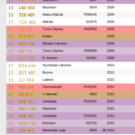
13
KNG-959
Koiviston L
6607
2008
13
LNZ-450
Muurinen
6834
2009
13
TZK-409
Matka Mäkelä
P090545
2009
13
TZK-401
Mäkela
322670
2009
13
IJB-721
Turun Citybus
P093993
2009
13
ATY-927
Kutilan
2009
13
HEY-258
Elimäen Liikenne
2009
13
IJB-721
Turun Citybus
P093993
2009
13
HHZ-989
E. Ahonen
319391
2009
13
BOA-656
Hyvinkään Liikenne
2010
13
XUT-497
Busmo
2010
13
CLJ-584
Laitinen
2010
13
YVR-156
Tammelundin
P105241
2010
13
IJB-810
V. Alamäki
6883
2010
13
BOB-413
Länsilinjat
P103432
2010
13
MNY-240
Niskanen
2010
13
BOB-413
Länsilinjat
P103432
2010
13
BOB-250
Kosonen
415752
2010
13
ZJH-413
Westendin Linja
9040
06.2010