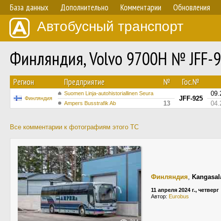
База данных
Дополнительно
Комментарии
Обновления
Автобусный транспорт
Финляндия, Volvo 9700H № JFF-
Регион
Предприятие
№
Гос.№
09.
Suomen Linja-autohistoriallinen Seura
JFF-925
Финляндия
13
04.
Ampers Busstrafik Ab
Все комментарии к фотографиям этого ТС
Финляндия
,
Kangasal
11 апреля 2024 г., четверг
Автор:
Eurobus