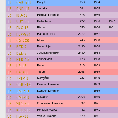
13
OAB-613
Pohjola
153
1964
13
ONP-13
Nevakivi
584
1965
13
IBU-31
Pekolan Liikenne
376
1966
13
UUY-20
Kallio Taunu
422
1966
1977
13
EKX-13
Förbom
558
1966
1981
13
HEV-954
Hämeen Linja
2072
1967
13
OG-280
Mörö
245
1968
13
BZK-7
Porin Linjat
2430
1968
13
BZK-7
Jussilan Autoliike
2430
1968
13
ETD-13
Lauttakylän
123
1968
13
HS-13
Paunu
216
1969
13
HA-488
Ylisen
2253
1969
13
ZZL-13
Norrgård
737
1969
13
OER-513
Kainuun Liikenne
1969
13
OM-701
Kainuun Liikenne
1969
13
OMY-13
Nevakivi
2268
1970
13
YRG-40
Oravaisten Liikenne
892
1971
13
KCC-513
Pohjolan Matka
42
1971
13
HG-711
Vekka Liikenne
879
1971