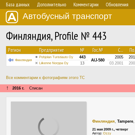
База данных
Дополнительно
Комментарии
Обновления
Автобусный транспорт
Финляндия, Profile № 443
Регион
Предприятие
№
Гос.№
С...
По.
443
2005
201
Pohjolan Turistiauto Oy
AIJ-580
Финляндия
13
03.2001
200
Liikenne Norppa Oy
Все комментарии к фотографиям этого ТС
↑
2016 г.
Списан
Финляндия
,
Tampere
21 мая 2009 г., четверг
Автор:
Ozzy