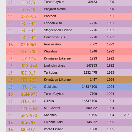
13
ITF-379
Turun Citybus
30183
1990
13
BFI-650
Pohjolan Matka
1990
13
OFV-975
Porvoon
1991
13
IFO-844
Espoon Auto
7276
1991
13
IFO-844
Stagecoach Finland
7276
1991
13
IFO-844
Concordia Bus
7276
1991
13
OFU-467
Reissu Ruoti
7502
1992
13
ALG-700
Wasabus
1248
1992
13
BJY-674
Kylmäsen Liikenne
1293
1992
13
UFO-444
Lindholm Lines
147933
1992
13
JEZ-913
Turkubus
1232 / 75
1993
13
SEZ-223
Kylmäsen Liikenne
1457
1994
13
VFU-694
Gold Line
1433 / 100
1994
13
GGM-975
Turun Citybus
7709
1994
13
VFU-694
OlliBus
1433 / 100
1994
13
MYH-861
ML-Charter
800032
1994
13
GBS-990
Kosonen
71195
1994
2021
13
IUG-797
Liikenne Joki
148372
1995
13
AXI-427
Veolia Finland
1500
1995