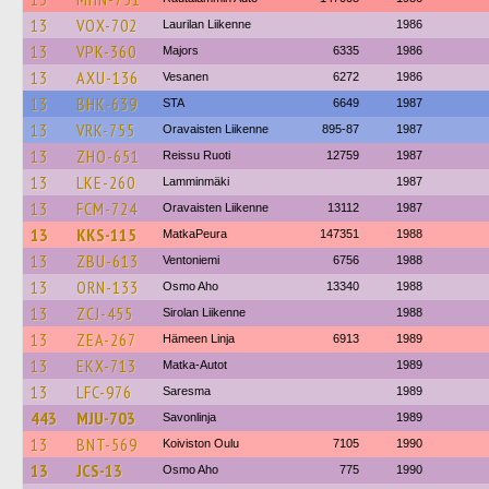
13
VOX-702
Laurilan Liikenne
1986
13
VPK-360
Majors
6335
1986
13
AXU-136
Vesanen
6272
1986
13
BHK-639
STA
6649
1987
13
VRK-755
Oravaisten Liikenne
895-87
1987
13
ZHO-651
Reissu Ruoti
12759
1987
13
LKE-260
Lamminmäki
1987
13
FCM-724
Oravaisten Liikenne
13112
1987
13
KKS-115
MatkaPeura
147351
1988
13
ZBU-613
Ventoniemi
6756
1988
13
ORN-133
Osmo Aho
13340
1988
13
ZCJ-455
Sirolan Liikenne
1988
13
ZEA-267
Hämeen Linja
6913
1989
13
EKX-713
Matka-Autot
1989
13
LFC-976
Saresma
1989
443
MJU-703
Savonlinja
1989
13
BNT-569
Koiviston Oulu
7105
1990
13
JCS-13
Osmo Aho
775
1990