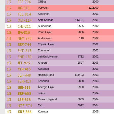
13
FEF-726
OlliBus
2000
13
JIK-918
Porvoon
12.2000
13
YEL-814
Koskinen
2001
13
OCF-114
Antti Kangas
413-01
2001
13
CHJ-211
Sundellbus
9555
2002
13
JFA-813
Porin Linjat
2806
2002
13
NEY-579
Andersson
140
2002
13
RBY-744
Töysän Linja
2002
13
SKF-813
E. Ahonen
2002
13
SNF-130
Leiniön Liikenne
9712
2002
13
JFF-925
Ampers
2897
2003
13
YER-413
Kosonen
2003
13
SLF-448
Haldin&Rose
609-03
2003
13
YER-413
Kosonen
2858
2003
13
UBI-313
Åbergin Linja
9950
2004
13
BRF-635
Tokee
2004
13
LZE-313
Oskar Haglund
6069
2004
13
HZZ-374
TKL
3022
2004
13
KKZ-866
Koulutus
2005