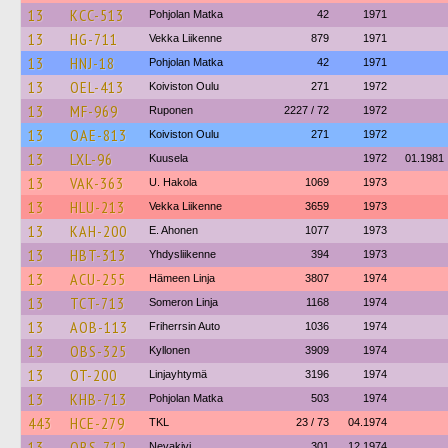
13
KCC-513
Pohjolan Matka
42
1971
13
HG-711
Vekka Liikenne
879
1971
13
HNJ-18
Pohjolan Matka
42
1971
13
OEL-413
Koiviston Oulu
271
1972
13
MF-969
Ruponen
2227 / 72
1972
13
OAE-813
Koiviston Oulu
271
1972
13
LXL-96
Kuusela
1972
01.1981
13
VAK-363
U. Hakola
1069
1973
13
HLU-213
Vekka Liikenne
3659
1973
13
KAH-200
E. Ahonen
1077
1973
13
HBT-313
Yhdysliikenne
394
1973
13
ACU-255
Hämeen Linja
3807
1974
13
TCT-713
Someron Linja
1168
1974
13
AOB-113
Friherrsin Auto
1036
1974
13
OBS-325
Kyllonen
3909
1974
13
OT-200
Linjayhtymä
3196
1974
13
KHB-713
Pohjolan Matka
503
1974
443
HCE-279
TKL
23 / 73
04.1974
13
OBS-712
Nevakivi
301
12.1974