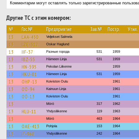
Комментарии могут оставлять только зарегистрированные пользов
Другие ТС с этим номером:
№
Гос.№
Предприятие
Зав.№
Постр.
Утил.
13
LAA-450
Veljekset Salmela
13
LZE-312
Oskar Haglund
13
IIF-37
Разные города
531
1959
13
IBZ-55
Hämeen Linja
531
1959
13
HN-595
Pekolan Liikenne
1959
13
HKU-81
Hämeen Linja
531
1959
13
OHP-13
Koiviston Oulu
1961
13
OÖ-94
Kainuun Linja
1961
13
OÖ-13
Koiviston Oulu
1961
13
Mörö
317
1962
13
HLU-11
Yhdysliikenne
119
1963
13
Mörö
463
1964
13
OAE-413
Pohjola
153
1964
13
IF-960
Yhdysliikenne
242
1964