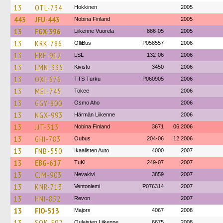
13
OTL-734
Hokkinen
2005
443
JFU-443
Nobina Finland
2005
13
FGX-396
Liikenne Vuorela
886-05
2005
13
KRK-786
OlliBus
P058557
2006
13
ERF-912
LSL
132-06
2006
13
LMN-335
Kivistö
3450
2006
13
OXI-676
TTS Turku
P060905
2006
13
MEI-745
Tokee
2006
13
GGY-800
Osmo Aho
2006
13
NGX-993
Härmän Liikenne
2006
13
JJT-313
Nobina Finland
3671
06.2006
13
GHI-783
Oubus
204-06
12.2006
13
FNB-550
Ikaalisten Auto
4000
2007
13
EBG-617
TuKL
249-07
2007
13
CJM-903
Nevakivi
3859
2007
13
KNR-713
Ventoniemi
P076314
2007
13
HNI-852
Revon
2007
13
FIO-513
Majors
4067
2008
13
SOK-592
Oulaisten Liikenne
6675
2008