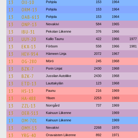
13
OIJ-10
Pohjola
153
1964
13
ORM-13
Pohjola
153
1964
13
OAB-613
Pohjola
153
1964
13
ONP-13
Nevakivi
584
1965
13
IBU-31
Pekolan Liikenne
376
1966
13
UUY-20
Kallio Taunu
422
1966
1977
13
EKX-13
Förbom
558
1966
1981
13
HEV-954
Hämeen Linja
2072
1967
13
OG-280
Mörö
245
1968
13
BZK-7
Porin Linjat
2430
1968
13
BZK-7
Jussilan Autoliike
2430
1968
13
ETD-13
Lauttakylän
123
1968
13
HS-13
Paunu
216
1969
13
HA-488
Ylisen
2253
1969
13
ZZL-13
Norrgård
737
1969
13
OER-513
Kainuun Liikenne
1969
13
OM-701
Kainuun Liikenne
1969
13
OMY-13
Nevakivi
2268
1970
13
YRG-40
Oravaisten Liikenne
892
1971