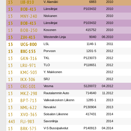
13
IJB-810
V. Alamäki
6883
2010
13
BOB-413
Länsilinjat
P103432
2010
13
MNY-240
Niskanen
2010
13
BOB-413
Länsilinjat
P103432
2010
13
BOB-250
Kosonen
415752
2010
13
ZJH-413
Westendin Linja
9040
06.2010
13
UCG-800
LSL
1146-1
2011
13
BXC-155
Porvoon
1201-5
2012
13
GKN-316
TKL
P123073
2012
13
LRU-971
TLO
P118651
2012
13
KMC-503
Y. Makkonen
2012
13
IKX-306
SRJ
2012
13
CRC-101
Vesma
S120072
04.2012
13
MKZ-298
Rautalammin Auto
714640
11.2012
13
BPT-713
Valkeakosken Liikenn
1285-1
2013
13
NML-622
Nevakivi
P130904
2013
13
XVO-365
Soisalon Liikenne
417431
2014
443
FLI-983
Savonlinja
2014
13
BRK-575
V-S Bussipalvelut
P140913
04.2014