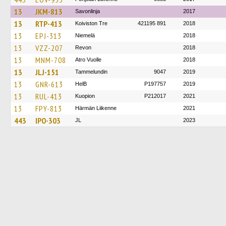
13
JKM-813
Savonlinja
2017
13
RTP-413
Koiviston Tre
421195 891
2018
13
EPJ-313
Niemelä
2018
13
VZZ-207
Revon
2018
13
MNM-708
Atro Vuolle
2018
13
JLJ-151
Tammelundin
9047
2019
13
GNR-613
HelB
P197757
2019
13
RUL-413
Kuopion
P212017
2021
13
FPY-813
Härmän Liikenne
2021
443
IPO-303
JL
2023