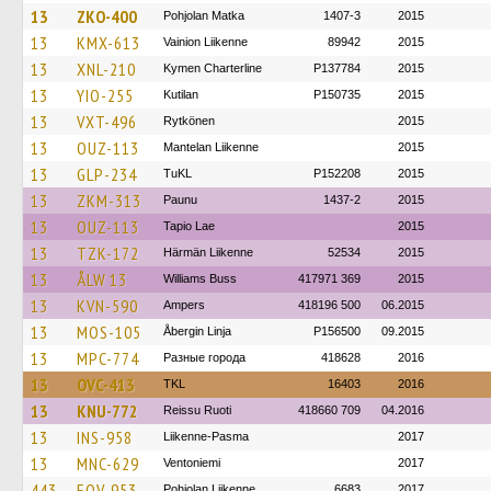
13
ZKO-400
Pohjolan Matka
1407-3
2015
13
KMX-613
Vainion Liikenne
89942
2015
13
XNL-210
Kymen Charterline
P137784
2015
13
YIO-255
Kutilan
P150735
2015
13
VXT-496
Rytkönen
2015
13
OUZ-113
Mantelan Liikenne
2015
13
GLP-234
TuKL
P152208
2015
13
ZKM-313
Paunu
1437-2
2015
13
OUZ-113
Tapio Lae
2015
13
TZK-172
Härmän Liikenne
52534
2015
13
ÅLW 13
Williams Buss
417971 369
2015
13
KVN-590
Ampers
418196 500
06.2015
13
MOS-105
Åbergin Linja
P156500
09.2015
13
MPC-774
Разные города
418628
2016
13
OVC-413
TKL
16403
2016
13
KNU-772
Reissu Ruoti
418660 709
04.2016
13
INS-958
Liikenne-Pasma
2017
13
MNC-629
Ventoniemi
2017
443
EOV-953
Pohjolan Liikenne
6683
2017