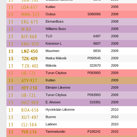
13
LOA-657
Kutilan
2008
13
MMK-323
Oubus
S080066
2008
13
ERG-673
EkmanBuss
2008
13
W 80
Williams Buss
2008
13
BJY-868
TLO
6497
2008
13
KNG-959
Koiviston L
6607
2008
13
LNZ-450
Muurinen
6834
2009
13
TZK-409
Matka Mäkelä
P090545
2009
13
TZK-401
Mäkela
322670
2009
13
IJB-721
Turun Citybus
P093993
2009
13
ATY-927
Kutilan
2009
13
HEY-258
Elimäen Liikenne
2009
13
IJB-721
Turun Citybus
P093993
2009
13
HHZ-989
E. Ahonen
319391
2009
13
BOA-656
Hyvinkään Liikenne
2010
13
XUT-497
Busmo
2010
13
CLJ-584
Laitinen
2010
13
YVR-156
Tammelundin
P105241
2010