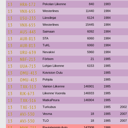
13
HRA-172
Pekolan Liikenne
840
1983
13
VNX-655
Westerlines
11440
1984
13
USU-233
Länsilinjat
6124
1984
13
VNX-655
Westerlines
15445
1984
13
AUS-443
Saimaan
6092
1984
13
AUR-813
STA
6060
1984
13
AUR-813
TuKL
6060
1984
13
URU-639
Nevakivi
5960
1984
13
NBF-213
Förbom
21
1985
13
UUA-713
Lohjan Liikenne
6153
1985
13
OMU-413
Koiviston Oulu
1985
13
OMU-413
Pohjola
1985
13
TXK-513
Vainion Liikenne
146901
1985
13
RJK-673
Liikenne Vuorela
146933
1985
13
TXK-516
MatkaPeura
146904
1985
13
TXE-513
Turkubus
1985
2002
13
AVJ-530
Vesma
18
1985
2007
13
AVJ-530
TLO
18
1985
2007
13
MHN-751
Rautalammin Auto
147008
1986