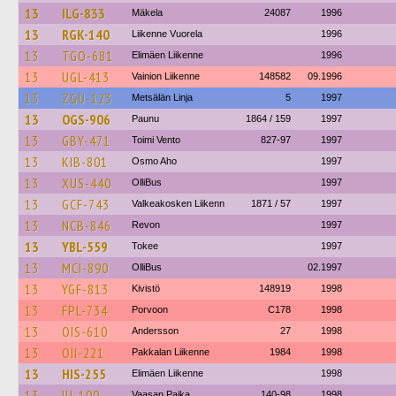
13
ILG-833
Mäkela
24087
1996
13
RGK-140
Liikenne Vuorela
1996
13
TGO-681
Elimäen Liikenne
1996
13
UGL-413
Vainion Liikenne
148582
09.1996
13
ZGU-123
Metsälän Linja
5
1997
13
OGS-906
Paunu
1864 / 159
1997
13
GBY-471
Toimi Vento
827-97
1997
13
KIB-801
Osmo Aho
1997
13
XUS-440
OlliBus
1997
13
GCF-743
Valkeakosken Liikenn
1871 / 57
1997
13
NCB-846
Revon
1997
13
YBL-559
Tokee
1997
13
MCI-890
OlliBus
02.1997
13
YGF-813
Kivistö
148919
1998
13
FPL-734
Porvoon
C178
1998
13
OIS-610
Andersson
27
1998
13
OII-221
Pakkalan Liikenne
1984
1998
13
HIS-255
Elimäen Liikenne
1998
13
IIJ-100
Vaasan Paika
140-98
1998