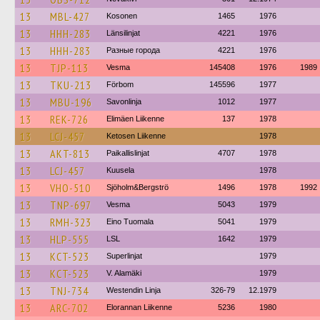
13
MBL-427
Kosonen
1465
1976
13
HHH-283
Länsilinjat
4221
1976
13
HHH-283
Разные города
4221
1976
13
TJP-113
Vesma
145408
1976
1989
13
TKU-213
Förbom
145596
1977
13
MBU-196
Savonlinja
1012
1977
13
REK-726
Elimäen Liikenne
137
1978
13
LCJ-457
Ketosen Liikenne
1978
13
AKT-813
Paikallislinjat
4707
1978
13
LCJ-457
Kuusela
1978
13
VHO-510
Sjöholm&Bergströ
1496
1978
1992
13
TNP-697
Vesma
5043
1979
13
RMH-323
Eino Tuomala
5041
1979
13
HLP-555
LSL
1642
1979
13
KCT-523
Superlinjat
1979
13
KCT-523
V. Alamäki
1979
13
TNJ-734
Westendin Linja
326-79
12.1979
13
ARC-702
Elorannan Liikenne
5236
1980