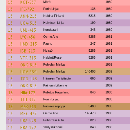
13
KCT-557
Mörö
1980
13
IFC-792
Porin Linjat
138
1980
13
ANN-213
Nobina Finland
5215
1980
13
UOA-513
Helmisen Linja
199
1980
13
UMJ-413
Korsisaari
343
1980
13
LYG-456
Osmo Aho
5285
1981
13
HMX-213
Paunu
247
1981
13
IBB-213
Kivistö
5288
1981
13
VTR-313
Haldin&Rose
5286
1981
13
OKK-813
Pohjolan Matka
1982
13
HOV-859
Pohjolan Matka
146408
1982
13
TOB-173
Hämeen Turistiauto
666
1982
13
OKK-813
Kainuun Liikenne
1982
13
HRA-172
Kuljetus Fagerlund
840
1983
13
TUJ-327
Porin Linjat
1983
13
MEK-513
Разные города
5408
1983
13
MKC-477
Osmo Aho
146473
1983
13
URA-929
Friherrsin Auto
5823
1983
13
HRA-172
Yhdysliikenne
840
1983