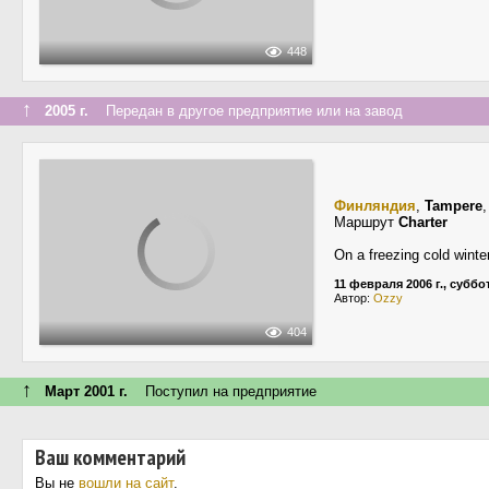
448
↑
2005 г.
Передан в другое предприятие или на завод
Финляндия
,
Tampere
Маршрут
Charter
On a freezing cold winte
11 февраля 2006 г., суббо
Автор:
Ozzy
404
↑
Март 2001 г.
Поступил на предприятие
Ваш комментарий
Вы не
вошли на сайт
.