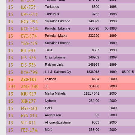
13
ILG-733
Turkubus
8300
1998
13
UPF-213
Turkubus
3752
1998
13
HOY-994
Soisalon Liikenne
148879
1998
13
NCE-514
Pohjolan Liikenne
980-98
05.1998
13
EYC-874
Pohjolan Matka
232190
1999
13
YBV-789
Soisalon Liikenne
1999
13
BIJ-693
TuKL
8387
1999
13
EIS-336
Oras Liikenne
148969
1999
13
EIS-336
Raision Linja
148969
1999
13
KYA-799
L-l. J. Salonen Oy
1836013
1999
05.2015
13
AZX-102
Laitinen
4184
2000
443
AMZ-349
JL
361-00
2000
13
KIU-917
Matka Mäkelä
2151 / 341
2000
13
XIB-277
Nyholm
264-00
2000
13
MYF-601
HelB
2000
13
EYG-813
Andersson
92
2000
13
VIT-811
Alhonen&Lastunen
9303
2000
13
FES-174
Mörö
333-00
2000