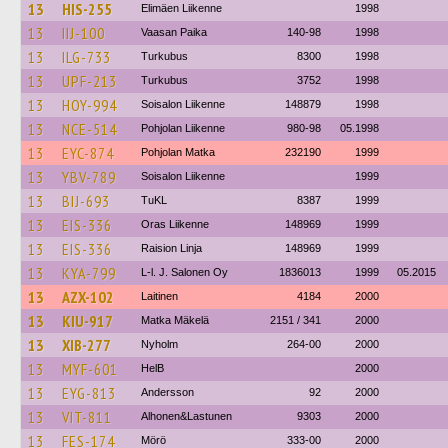
13
HIS-255
Elimäen Liikenne
1998
13
IIJ-100
Vaasan Paika
140-98
1998
13
ILG-733
Turkubus
8300
1998
13
UPF-213
Turkubus
3752
1998
13
HOY-994
Soisalon Liikenne
148879
1998
13
NCE-514
Pohjolan Liikenne
980-98
05.1998
13
EYC-874
Pohjolan Matka
232190
1999
13
YBV-789
Soisalon Liikenne
1999
13
BIJ-693
TuKL
8387
1999
13
EIS-336
Oras Liikenne
148969
1999
13
EIS-336
Raision Linja
148969
1999
13
KYA-799
L-l. J. Salonen Oy
1836013
1999
05.2015
13
AZX-102
Laitinen
4184
2000
13
KIU-917
Matka Mäkelä
2151 / 341
2000
13
XIB-277
Nyholm
264-00
2000
13
MYF-601
HelB
2000
13
EYG-813
Andersson
92
2000
13
VIT-811
Alhonen&Lastunen
9303
2000
13
FES-174
Mörö
333-00
2000