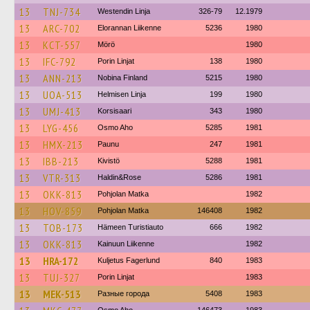
13
TNJ-734
Westendin Linja
326-79
12.1979
13
ARC-702
Elorannan Liikenne
5236
1980
13
KCT-557
Mörö
1980
13
IFC-792
Porin Linjat
138
1980
13
ANN-213
Nobina Finland
5215
1980
13
UOA-513
Helmisen Linja
199
1980
13
UMJ-413
Korsisaari
343
1980
13
LYG-456
Osmo Aho
5285
1981
13
HMX-213
Paunu
247
1981
13
IBB-213
Kivistö
5288
1981
13
VTR-313
Haldin&Rose
5286
1981
13
OKK-813
Pohjolan Matka
1982
13
HOV-859
Pohjolan Matka
146408
1982
13
TOB-173
Hämeen Turistiauto
666
1982
13
OKK-813
Kainuun Liikenne
1982
13
HRA-172
Kuljetus Fagerlund
840
1983
13
TUJ-327
Porin Linjat
1983
13
MEK-513
Разные города
5408
1983