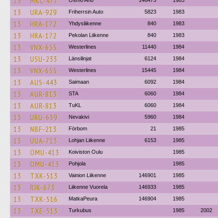
13
MKC-477
Osmo Aho
146473
1983
13
URA-929
Friherrsin Auto
5823
1983
13
HRA-172
Yhdysliikenne
840
1983
13
HRA-172
Pekolan Liikenne
840
1983
13
VNX-655
Westerlines
11440
1984
13
USU-233
Länsilinjat
6124
1984
13
VNX-655
Westerlines
15445
1984
13
AUS-443
Saimaan
6092
1984
13
AUR-813
STA
6060
1984
13
AUR-813
TuKL
6060
1984
13
URU-639
Nevakivi
5960
1984
13
NBF-213
Förbom
21
1985
13
UUA-713
Lohjan Liikenne
6153
1985
13
OMU-413
Koiviston Oulu
1985
13
OMU-413
Pohjola
1985
13
TXK-513
Vainion Liikenne
146901
1985
13
RJK-673
Liikenne Vuorela
146933
1985
13
TXK-516
MatkaPeura
146904
1985
13
TXE-513
Turkubus
1985
2002