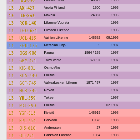
13
IUG-797
Liikenne Joki
148372
1995
13
AXI-427
Veolia Finland
1500
1995
13
ILG-833
Mäkela
24087
1996
13
RGK-140
Liikenne Vuorela
1996
13
TGO-681
Elimäen Liikenne
1996
13
UGL-413
Vainion Liikenne
148582
09.1996
13
ZGU-123
Metsälän Linja
5
1997
13
OGS-906
Paunu
1864 / 159
1997
13
GBY-471
Toimi Vento
827-97
1997
13
KIB-801
Osmo Aho
1997
13
XUS-440
OlliBus
1997
13
GCF-743
Valkeakosken Liikenn
1871 / 57
1997
13
NCB-846
Revon
1997
13
YBL-559
Tokee
1997
13
MCI-890
OlliBus
02.1997
13
YGF-813
Kivistö
148919
1998
13
FPL-734
Porvoon
C178
1998
13
OIS-610
Andersson
27
1998
13
OII-221
Pakkalan Liikenne
1984
1998