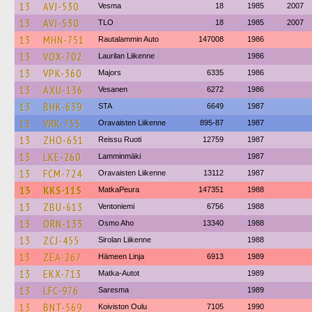
13
AVJ-530
Vesma
18
1985
2007
13
AVJ-530
TLO
18
1985
2007
13
MHN-751
Rautalammin Auto
147008
1986
13
VOX-702
Laurilan Liikenne
1986
13
VPK-360
Majors
6335
1986
13
AXU-136
Vesanen
6272
1986
13
BHK-639
STA
6649
1987
13
VRK-755
Oravaisten Liikenne
895-87
1987
13
ZHO-651
Reissu Ruoti
12759
1987
13
LKE-260
Lamminmäki
1987
13
FCM-724
Oravaisten Liikenne
13112
1987
13
KKS-115
MatkaPeura
147351
1988
13
ZBU-613
Ventoniemi
6756
1988
13
ORN-133
Osmo Aho
13340
1988
13
ZCJ-455
Sirolan Liikenne
1988
13
ZEA-267
Hämeen Linja
6913
1989
13
EKX-713
Matka-Autot
1989
13
LFC-976
Saresma
1989
13
BNT-569
Koiviston Oulu
7105
1990