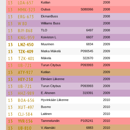
13
LOA-657
Kutilan
2008
13
MMK-323
Oubus
S080066
2008
13
ERG-673
EkmanBuss
2008
13
W 80
Williams Buss
2008
13
BJY-868
TLO
6497
2008
13
KNG-959
Koiviston L
6607
2008
13
LNZ-450
Muurinen
6834
2009
13
TZK-409
Matka Mäkelä
P090545
2009
13
TZK-401
Mäkela
322670
2009
13
IJB-721
Turun Citybus
P093993
2009
13
ATY-927
Kutilan
2009
13
HEY-258
Elimäen Liikenne
2009
13
IJB-721
Turun Citybus
P093993
2009
13
HHZ-989
E. Ahonen
319391
2009
13
BOA-656
Hyvinkään Liikenne
2010
13
XUT-497
Busmo
2010
13
CLJ-584
Laitinen
2010
13
YVR-156
Tammelundin
P105241
2010
13
IJB-810
V. Alamäki
6883
2010