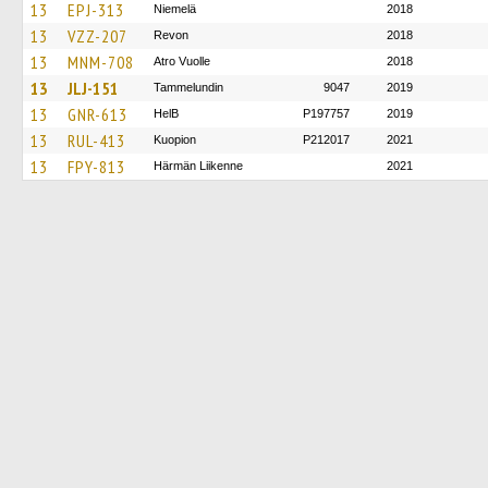
13
EPJ-313
Niemelä
2018
13
VZZ-207
Revon
2018
13
MNM-708
Atro Vuolle
2018
13
JLJ-151
Tammelundin
9047
2019
13
GNR-613
HelB
P197757
2019
13
RUL-413
Kuopion
P212017
2021
13
FPY-813
Härmän Liikenne
2021