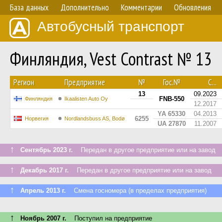
База данных
Дополнительно
Комментарии
Обновления
Автобусный транспорт
Финляндия, Vest Contrast № 13
Регион
Предприятие
№
Гос.№
С...
13
09.2023
FNB-550
Финляндия
Ikaalisten Auto Oy
12.2017
YA 65330
04.2013
6255
Норвегия
Nordlandsbuss AS, Bodø
UA 27870
11.2007
↑
Сентябрь 2023 г.
Передан в другое предприятие или на завод
↑
Декабрь 2017 г.
Передан в другое предприятие или на завод
↑
Апрель 2013 г.
Смена госномера (в пределах предприятия)
↑
Ноябрь 2007 г.
Поступил на предприятие