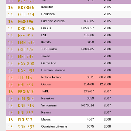
13
HZZ-374
TKL
3022
2004
13
KKZ-866
Koulutus
2005
13
OTL-734
Hokkinen
2005
13
FGX-396
Liikenne Vuorela
886-05
2005
13
KRK-786
OlliBus
P058557
2006
13
ERF-912
LSL
132-06
2006
13
LMN-335
Kivistö
3450
2006
13
OXI-676
TTS Turku
P060905
2006
13
MEI-745
Tokee
2006
13
GGY-800
Osmo Aho
2006
13
NGX-993
Härmän Liikenne
2006
13
JJT-313
Nobina Finland
3671
06.2006
13
GHI-783
Oubus
204-06
12.2006
13
EBG-617
TuKL
249-07
2007
13
CJM-903
Nevakivi
3859
2007
13
KNR-713
Ventoniemi
P076314
2007
13
HNI-852
Revon
2007
13
FIO-513
Majors
4067
2008
13
SOK-592
Oulaisten Liikenne
6675
2008