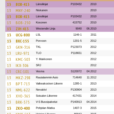
13
BOB-413
Länsilinjat
P103432
2010
13
MNY-240
Niskanen
2010
13
BOB-413
Länsilinjat
P103432
2010
13
BOB-250
Kosonen
415752
2010
13
ZJH-413
Westendin Linja
9040
06.2010
13
UCG-800
LSL
1146-1
2011
13
BXC-155
Porvoon
1201-5
2012
13
GKN-316
TKL
P123073
2012
13
LRU-971
TLO
P118651
2012
13
KMC-503
Y. Makkonen
2012
13
IKX-306
SRJ
2012
13
CRC-101
Vesma
S120072
04.2012
13
MKZ-298
Rautalammin Auto
714640
11.2012
13
BPT-713
Valkeakosken Liikenn
1285-1
2013
13
NML-622
Nevakivi
P130904
2013
13
XVO-365
Soisalon Liikenne
417431
2014
13
BRK-575
V-S Bussipalvelut
P140913
04.2014
13
ZKO-400
Pohjolan Matka
1407-3
2015