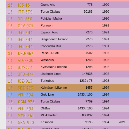
13
JCS-13
Osmo Aho
775
1990
13
ITF-379
Turun Citybus
30183
1990
13
BFI-650
Pohjolan Matka
1990
13
OFV-975
Porvoon
1991
13
IFO-844
Espoon Auto
7276
1991
13
IFO-844
Stagecoach Finland
7276
1991
13
IFO-844
Concordia Bus
7276
1991
13
OFU-467
Reissu Ruoti
7502
1992
13
ALG-700
Wasabus
1248
1992
13
BJY-674
Kylmäsen Liikenne
1293
1992
13
UFO-444
Lindholm Lines
147933
1992
13
JEZ-913
Turkubus
1232 / 75
1993
13
SEZ-223
Kylmäsen Liikenne
1457
1994
13
VFU-694
Gold Line
1433 / 100
1994
13
GGM-975
Turun Citybus
7709
1994
13
VFU-694
OlliBus
1433 / 100
1994
13
MYH-861
ML-Charter
800032
1994
13
GBS-990
Kosonen
71195
1994
2021