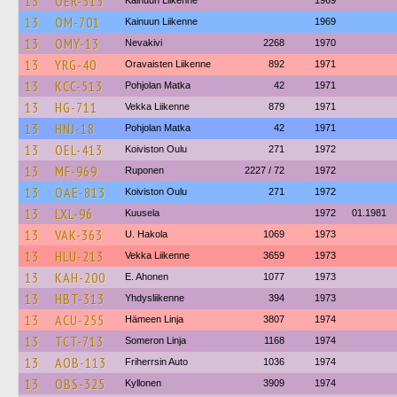
13
OER-513
Kainuun Liikenne
1969
13
OM-701
Kainuun Liikenne
1969
13
OMY-13
Nevakivi
2268
1970
13
YRG-40
Oravaisten Liikenne
892
1971
13
KCC-513
Pohjolan Matka
42
1971
13
HG-711
Vekka Liikenne
879
1971
13
HNJ-18
Pohjolan Matka
42
1971
13
OEL-413
Koiviston Oulu
271
1972
13
MF-969
Ruponen
2227 / 72
1972
13
OAE-813
Koiviston Oulu
271
1972
13
LXL-96
Kuusela
1972
01.1981
13
VAK-363
U. Hakola
1069
1973
13
HLU-213
Vekka Liikenne
3659
1973
13
KAH-200
E. Ahonen
1077
1973
13
HBT-313
Yhdysliikenne
394
1973
13
ACU-255
Hämeen Linja
3807
1974
13
TCT-713
Someron Linja
1168
1974
13
AOB-113
Friherrsin Auto
1036
1974
13
OBS-325
Kyllonen
3909
1974