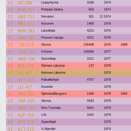
13
OT-200
Linjayhtymä
3196
1974
13
KHB-713
Pohjolan Matka
503
1974
13
OBS-712
Nevakivi
301
12.1974
13
MBL-427
Kosonen
1465
1976
13
HHH-283
Länsilinjat
4221
1976
13
HHH-283
Разные города
4221
1976
13
TJP-113
Vesma
145408
1976
1989
13
TKU-213
Förbom
145596
1977
13
MBU-196
Savonlinja
1012
1977
13
REK-726
Elimäen Liikenne
137
1978
13
LCJ-457
Ketosen Liikenne
1978
13
AKT-813
Paikallislinjat
4707
1978
13
LCJ-457
Kuusela
1978
13
VHO-510
Sjöholm&Bergströ
1496
1978
1992
13
TNP-697
Vesma
5043
1979
13
RMH-323
Eino Tuomala
5041
1979
13
HLP-555
LSL
1642
1979
13
KCT-523
Superlinjat
1979
13
KCT-523
V. Alamäki
1979