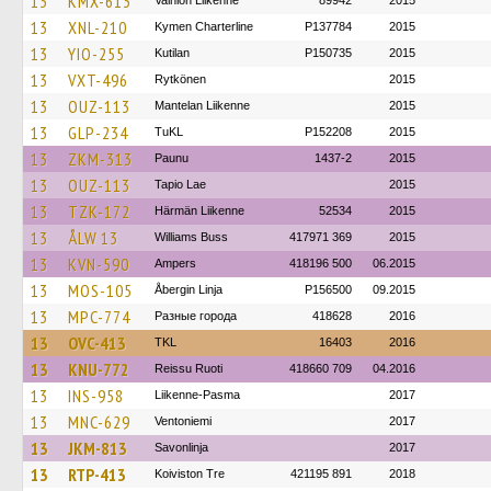
13
KMX-613
Vainion Liikenne
89942
2015
13
XNL-210
Kymen Charterline
P137784
2015
13
YIO-255
Kutilan
P150735
2015
13
VXT-496
Rytkönen
2015
13
OUZ-113
Mantelan Liikenne
2015
13
GLP-234
TuKL
P152208
2015
13
ZKM-313
Paunu
1437-2
2015
13
OUZ-113
Tapio Lae
2015
13
TZK-172
Härmän Liikenne
52534
2015
13
ÅLW 13
Williams Buss
417971 369
2015
13
KVN-590
Ampers
418196 500
06.2015
13
MOS-105
Åbergin Linja
P156500
09.2015
13
MPC-774
Разные города
418628
2016
13
OVC-413
TKL
16403
2016
13
KNU-772
Reissu Ruoti
418660 709
04.2016
13
INS-958
Liikenne-Pasma
2017
13
MNC-629
Ventoniemi
2017
13
JKM-813
Savonlinja
2017
13
RTP-413
Koiviston Tre
421195 891
2018