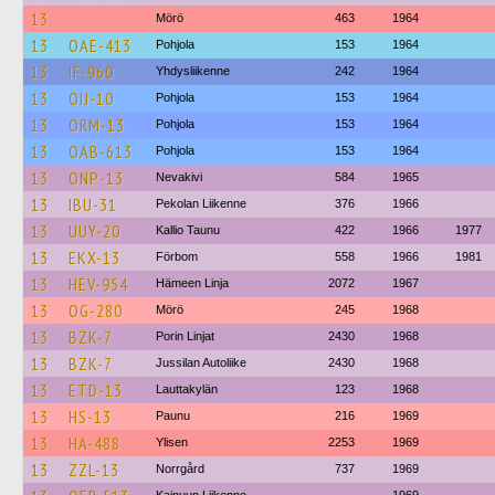
13
Mörö
463
1964
13
OAE-413
Pohjola
153
1964
13
IF-960
Yhdysliikenne
242
1964
13
OIJ-10
Pohjola
153
1964
13
ORM-13
Pohjola
153
1964
13
OAB-613
Pohjola
153
1964
13
ONP-13
Nevakivi
584
1965
13
IBU-31
Pekolan Liikenne
376
1966
13
UUY-20
Kallio Taunu
422
1966
1977
13
EKX-13
Förbom
558
1966
1981
13
HEV-954
Hämeen Linja
2072
1967
13
OG-280
Mörö
245
1968
13
BZK-7
Porin Linjat
2430
1968
13
BZK-7
Jussilan Autoliike
2430
1968
13
ETD-13
Lauttakylän
123
1968
13
HS-13
Paunu
216
1969
13
HA-488
Ylisen
2253
1969
13
ZZL-13
Norrgård
737
1969