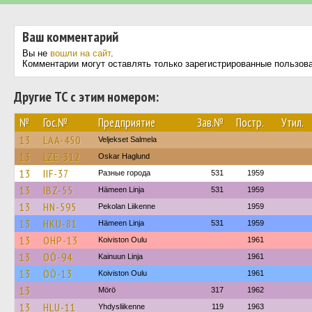
Ваш комментарий
Вы не
вошли на сайт
.
Комментарии могут оставлять только зарегистрированные пользов
Другие ТС с этим номером:
№
Гос.№
Предприятие
Зав.№
Постр.
Утил.
13
LAA-450
Veljekset Salmela
13
LZE-312
Oskar Haglund
13
IIF-37
Разные города
531
1959
13
IBZ-55
Hämeen Linja
531
1959
13
HN-595
Pekolan Liikenne
1959
13
HKU-81
Hämeen Linja
531
1959
13
OHP-13
Koiviston Oulu
1961
13
OÖ-94
Kainuun Linja
1961
13
OÖ-13
Koiviston Oulu
1961
13
Mörö
317
1962
13
HLU-11
Yhdysliikenne
119
1963