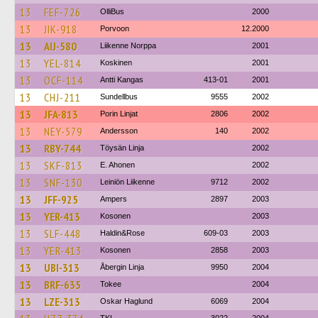
13
FEF-726
OlliBus
2000
13
JIK-918
Porvoon
12.2000
13
AIJ-580
Liikenne Norppa
2001
13
YEL-814
Koskinen
2001
13
OCF-114
Antti Kangas
413-01
2001
13
CHJ-211
Sundellbus
9555
2002
13
JFA-813
Porin Linjat
2806
2002
13
NEY-579
Andersson
140
2002
13
RBY-744
Töysän Linja
2002
13
SKF-813
E. Ahonen
2002
13
SNF-130
Leiniön Liikenne
9712
2002
13
JFF-925
Ampers
2897
2003
13
YER-413
Kosonen
2003
13
SLF-448
Haldin&Rose
609-03
2003
13
YER-413
Kosonen
2858
2003
13
UBI-313
Åbergin Linja
9950
2004
13
BRF-635
Tokee
2004
13
LZE-313
Oskar Haglund
6069
2004