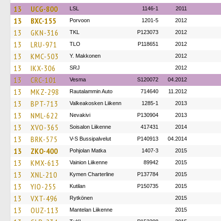
13
UCG-800
LSL
1146-1
2011
13
BXC-155
Porvoon
1201-5
2012
13
GKN-316
TKL
P123073
2012
13
LRU-971
TLO
P118651
2012
13
KMC-503
Y. Makkonen
2012
13
IKX-306
SRJ
2012
13
CRC-101
Vesma
S120072
04.2012
13
MKZ-298
Rautalammin Auto
714640
11.2012
13
BPT-713
Valkeakosken Liikenn
1285-1
2013
13
NML-622
Nevakivi
P130904
2013
13
XVO-365
Soisalon Liikenne
417431
2014
13
BRK-575
V-S Bussipalvelut
P140913
04.2014
13
ZKO-400
Pohjolan Matka
1407-3
2015
13
KMX-613
Vainion Liikenne
89942
2015
13
XNL-210
Kymen Charterline
P137784
2015
13
YIO-255
Kutilan
P150735
2015
13
VXT-496
Rytkönen
2015
13
OUZ-113
Mantelan Liikenne
2015