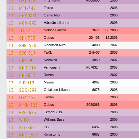
13
OXI-676
TTS Turku
P060905
2006
13
MEI-745
Tokee
2006
13
GGY-800
Osmo Aho
2006
13
NGX-993
Härmän Liikenne
2006
13
JJT-313
Nobina Finland
3671
06.2006
13
GHI-783
Oubus
204-06
12.2006
13
FNB-550
Ikaalisten Auto
4000
2007
13
EBG-617
TuKL
249-07
2007
13
CJM-903
Nevakivi
3859
2007
13
KNR-713
Ventoniemi
P076314
2007
13
HNI-852
Revon
2007
13
FIO-513
Majors
4067
2008
13
SOK-592
Oulaisten Liikenne
6675
2008
13
LOA-657
Kutilan
2008
13
MMK-323
Oubus
S080066
2008
13
ERG-673
EkmanBuss
2008
13
W 80
Williams Buss
2008
13
BJY-868
TLO
6497
2008
13
KNG-959
Koiviston L
6607
2008