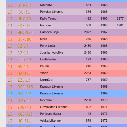
13
ONP-13
Nevakivi
584
1965
13
IBU-31
Pekolan Liikenne
376
1966
13
UUY-20
Kallio Taunu
422
1966
1977
13
EKX-13
Förbom
558
1966
1981
13
HEV-954
Hämeen Linja
2072
1967
13
OG-280
Mörö
245
1968
13
BZK-7
Porin Linjat
2430
1968
13
BZK-7
Jussilan Autoliike
2430
1968
13
ETD-13
Lauttakylän
123
1968
13
HS-13
Paunu
216
1969
13
HA-488
Ylisen
2253
1969
13
ZZL-13
Norrgård
737
1969
13
OER-513
Kainuun Liikenne
1969
13
OM-701
Kainuun Liikenne
1969
13
OMY-13
Nevakivi
2268
1970
13
YRG-40
Oravaisten Liikenne
892
1971
13
KCC-513
Pohjolan Matka
42
1971
13
HG-711
Vekka Liikenne
879
1971