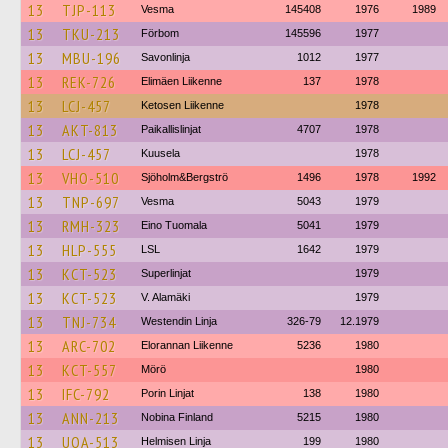
13
TJP-113
Vesma
145408
1976
1989
13
TKU-213
Förbom
145596
1977
13
MBU-196
Savonlinja
1012
1977
13
REK-726
Elimäen Liikenne
137
1978
13
LCJ-457
Ketosen Liikenne
1978
13
AKT-813
Paikallislinjat
4707
1978
13
LCJ-457
Kuusela
1978
13
VHO-510
Sjöholm&Bergströ
1496
1978
1992
13
TNP-697
Vesma
5043
1979
13
RMH-323
Eino Tuomala
5041
1979
13
HLP-555
LSL
1642
1979
13
KCT-523
Superlinjat
1979
13
KCT-523
V. Alamäki
1979
13
TNJ-734
Westendin Linja
326-79
12.1979
13
ARC-702
Elorannan Liikenne
5236
1980
13
KCT-557
Mörö
1980
13
IFC-792
Porin Linjat
138
1980
13
ANN-213
Nobina Finland
5215
1980
13
UOA-513
Helmisen Linja
199
1980