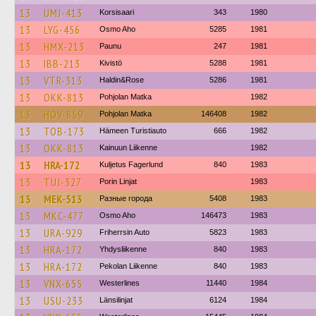
13
UMJ-413
Korsisaari
343
1980
13
LYG-456
Osmo Aho
5285
1981
13
HMX-213
Paunu
247
1981
13
IBB-213
Kivistö
5288
1981
13
VTR-313
Haldin&Rose
5286
1981
13
OKK-813
Pohjolan Matka
1982
13
HOV-859
Pohjolan Matka
146408
1982
13
TOB-173
Hämeen Turistiauto
666
1982
13
OKK-813
Kainuun Liikenne
1982
13
HRA-172
Kuljetus Fagerlund
840
1983
13
TUJ-327
Porin Linjat
1983
13
MEK-513
Разные города
5408
1983
13
MKC-477
Osmo Aho
146473
1983
13
URA-929
Friherrsin Auto
5823
1983
13
HRA-172
Yhdysliikenne
840
1983
13
HRA-172
Pekolan Liikenne
840
1983
13
VNX-655
Westerlines
11440
1984
13
USU-233
Länsilinjat
6124
1984