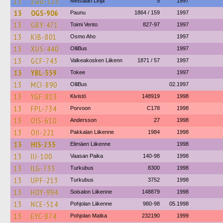
13
ZGU-123
Metsälän Linja
5
1997
13
OGS-906
Paunu
1864 / 159
1997
13
GBY-471
Toimi Vento
827-97
1997
13
KIB-801
Osmo Aho
1997
13
XUS-440
OlliBus
1997
13
GCF-743
Valkeakosken Liikenn
1871 / 57
1997
13
YBL-559
Tokee
1997
13
MCI-890
OlliBus
02.1997
13
YGF-813
Kivistö
148919
1998
13
FPL-734
Porvoon
C178
1998
13
OIS-610
Andersson
27
1998
13
OII-221
Pakkalan Liikenne
1984
1998
13
HIS-255
Elimäen Liikenne
1998
13
IIJ-100
Vaasan Paika
140-98
1998
13
ILG-733
Turkubus
8300
1998
13
UPF-213
Turkubus
3752
1998
13
HOY-994
Soisalon Liikenne
148879
1998
13
NCE-514
Pohjolan Liikenne
980-98
05.1998
13
EYC-874
Pohjolan Matka
232190
1999