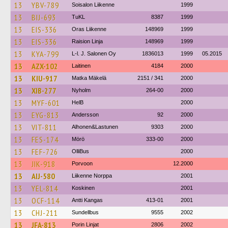
13
YBV-789
Soisalon Liikenne
1999
13
BIJ-693
TuKL
8387
1999
13
EIS-336
Oras Liikenne
148969
1999
13
EIS-336
Raision Linja
148969
1999
13
KYA-799
L-l. J. Salonen Oy
1836013
1999
05.2015
13
AZX-102
Laitinen
4184
2000
13
KIU-917
Matka Mäkelä
2151 / 341
2000
13
XIB-277
Nyholm
264-00
2000
13
MYF-601
HelB
2000
13
EYG-813
Andersson
92
2000
13
VIT-811
Alhonen&Lastunen
9303
2000
13
FES-174
Mörö
333-00
2000
13
FEF-726
OlliBus
2000
13
JIK-918
Porvoon
12.2000
13
AIJ-580
Liikenne Norppa
2001
13
YEL-814
Koskinen
2001
13
OCF-114
Antti Kangas
413-01
2001
13
CHJ-211
Sundellbus
9555
2002
13
JFA-813
Porin Linjat
2806
2002