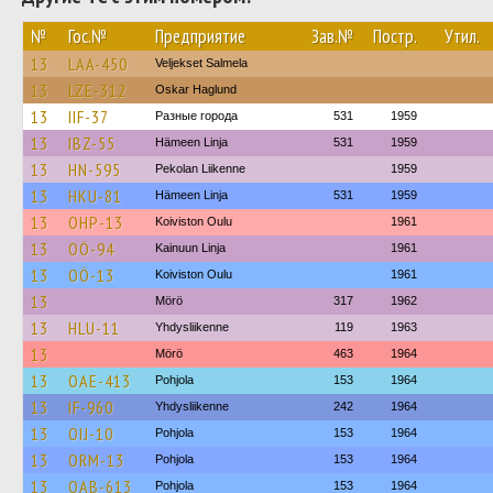
№
Гос.№
Предприятие
Зав.№
Постр.
Утил.
13
LAA-450
Veljekset Salmela
13
LZE-312
Oskar Haglund
13
IIF-37
Разные города
531
1959
13
IBZ-55
Hämeen Linja
531
1959
13
HN-595
Pekolan Liikenne
1959
13
HKU-81
Hämeen Linja
531
1959
13
OHP-13
Koiviston Oulu
1961
13
OÖ-94
Kainuun Linja
1961
13
OÖ-13
Koiviston Oulu
1961
13
Mörö
317
1962
13
HLU-11
Yhdysliikenne
119
1963
13
Mörö
463
1964
13
OAE-413
Pohjola
153
1964
13
IF-960
Yhdysliikenne
242
1964
13
OIJ-10
Pohjola
153
1964
13
ORM-13
Pohjola
153
1964
13
OAB-613
Pohjola
153
1964