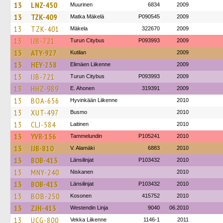
13
LNZ-450
Muurinen
6834
2009
13
TZK-409
Matka Mäkelä
P090545
2009
13
TZK-401
Mäkela
322670
2009
13
IJB-721
Turun Citybus
P093993
2009
13
ATY-927
Kutilan
2009
13
HEY-258
Elimäen Liikenne
2009
13
IJB-721
Turun Citybus
P093993
2009
13
HHZ-989
E. Ahonen
319391
2009
13
BOA-656
Hyvinkään Liikenne
2010
13
XUT-497
Busmo
2010
13
CLJ-584
Laitinen
2010
13
YVR-156
Tammelundin
P105241
2010
13
IJB-810
V. Alamäki
6883
2010
13
BOB-413
Länsilinjat
P103432
2010
13
MNY-240
Niskanen
2010
13
BOB-413
Länsilinjat
P103432
2010
13
BOB-250
Kosonen
415752
2010
13
ZJH-413
Westendin Linja
9040
06.2010
13
UCG-800
Vekka Liikenne
1146-1
2011