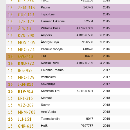
13
GLP-234
TuKL
P152208
2015
13
ZKM-313
Paunu
1437-2
2015
13
OUZ-113
Tapio Lae
2015
13
TZK-172
Härmän Liikenne
52534
2015
13
ÅLW 13
Williams Buss
417971 369
2015
13
KVN-590
Ampers
418196 500
06.2015
13
MOS-105
Åbergin Linja
P156500
09.2015
13
MPC-774
Разные города
418628
2016
13
OVC-413
TKL
16403
2016
13
KNU-772
Reissu Ruoti
418660 709
04.2016
13
INS-958
Liikenne-Pasma
2017
13
MNC-629
Ventoniemi
2017
13
JKM-813
Savonlinja
2017
13
RTP-413
Koiviston Tre
421195 891
2018
13
EPJ-313
Niemelä
2018
13
VZZ-207
Revon
2018
13
MNM-708
Atro Vuolle
2018
13
JLJ-151
Tammelundin
9047
2019
13
GNR-613
HelB
P197757
2019