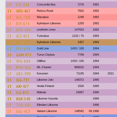
13
IFO-844
Concordia Bus
7276
1991
13
OFU-467
Reissu Ruoti
7502
1992
13
ALG-700
Wasabus
1248
1992
13
BJY-674
Kylmäsen Liikenne
1293
1992
13
UFO-444
Lindholm Lines
147933
1992
13
JEZ-913
Turkubus
1232 / 75
1993
13
SEZ-223
Kylmäsen Liikenne
1457
1994
13
VFU-694
Gold Line
1433 / 100
1994
13
GGM-975
Turun Citybus
7709
1994
13
VFU-694
OlliBus
1433 / 100
1994
13
MYH-861
ML-Charter
800032
1994
13
GBS-990
Kosonen
71195
1994
2021
13
IUG-797
Liikenne Joki
148372
1995
13
AXI-427
Veolia Finland
1500
1995
13
ILG-833
Mäkela
24087
1996
13
RGK-140
Liikenne Vuorela
1996
13
TGO-681
Elimäen Liikenne
1996
13
UGL-413
Vainion Liikenne
148582
09.1996