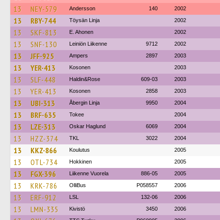
13
NEY-579
Andersson
140
2002
13
RBY-744
Töysän Linja
2002
13
SKF-813
E. Ahonen
2002
13
SNF-130
Leiniön Liikenne
9712
2002
13
JFF-925
Ampers
2897
2003
13
YER-413
Kosonen
2003
13
SLF-448
Haldin&Rose
609-03
2003
13
YER-413
Kosonen
2858
2003
13
UBI-313
Åbergin Linja
9950
2004
13
BRF-635
Tokee
2004
13
LZE-313
Oskar Haglund
6069
2004
13
HZZ-374
TKL
3022
2004
13
KKZ-866
Koulutus
2005
13
OTL-734
Hokkinen
2005
13
FGX-396
Liikenne Vuorela
886-05
2005
13
KRK-786
OlliBus
P058557
2006
13
ERF-912
LSL
132-06
2006
13
LMN-335
Kivistö
3450
2006