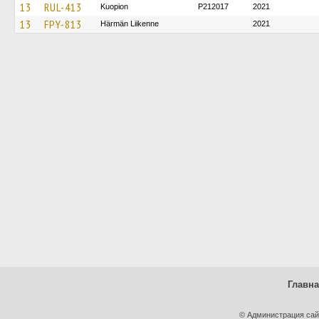
13
RUL-413
Kuopion
P212017
2021
13
FPY-813
Härmän Liikenne
2021
Главн
© Администрация сай