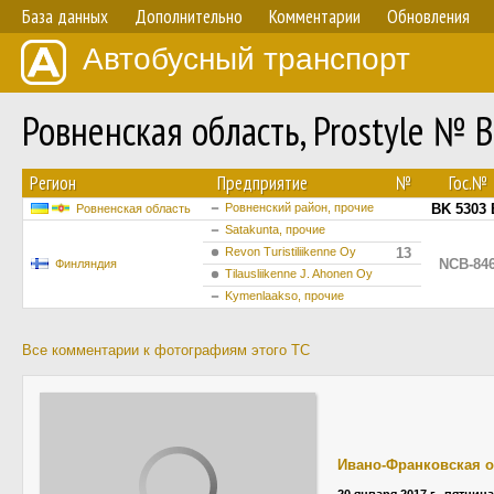
База данных
Дополнительно
Комментарии
Обновления
Автобусный транспорт
Ровненская область, Prostyle № 
Регион
Предприятие
№
Гос.№
Ровненский район, прочие
BK 5303 
Ровненская область
Satakunta, прочие
Revon Turistiliikenne Oy
13
NCB-84
Финляндия
Tilausliikenne J. Ahonen Oy
Kymenlaakso, прочие
Все комментарии к фотографиям этого ТС
Ивано-Франковская о