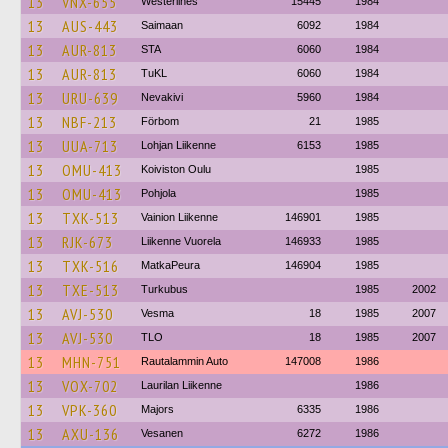
13
VNX-655
Westerlines
15445
1984
13
AUS-443
Saimaan
6092
1984
13
AUR-813
STA
6060
1984
13
AUR-813
TuKL
6060
1984
13
URU-639
Nevakivi
5960
1984
13
NBF-213
Förbom
21
1985
13
UUA-713
Lohjan Liikenne
6153
1985
13
OMU-413
Koiviston Oulu
1985
13
OMU-413
Pohjola
1985
13
TXK-513
Vainion Liikenne
146901
1985
13
RJK-673
Liikenne Vuorela
146933
1985
13
TXK-516
MatkaPeura
146904
1985
13
TXE-513
Turkubus
1985
2002
13
AVJ-530
Vesma
18
1985
2007
13
AVJ-530
TLO
18
1985
2007
13
MHN-751
Rautalammin Auto
147008
1986
13
VOX-702
Laurilan Liikenne
1986
13
VPK-360
Majors
6335
1986
13
AXU-136
Vesanen
6272
1986