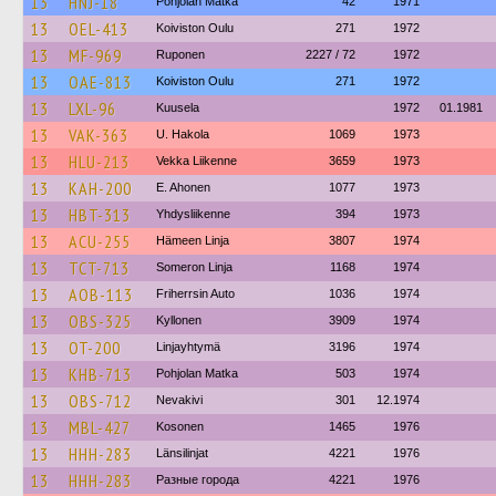
13
HNJ-18
Pohjolan Matka
42
1971
13
OEL-413
Koiviston Oulu
271
1972
13
MF-969
Ruponen
2227 / 72
1972
13
OAE-813
Koiviston Oulu
271
1972
13
LXL-96
Kuusela
1972
01.1981
13
VAK-363
U. Hakola
1069
1973
13
HLU-213
Vekka Liikenne
3659
1973
13
KAH-200
E. Ahonen
1077
1973
13
HBT-313
Yhdysliikenne
394
1973
13
ACU-255
Hämeen Linja
3807
1974
13
TCT-713
Someron Linja
1168
1974
13
AOB-113
Friherrsin Auto
1036
1974
13
OBS-325
Kyllonen
3909
1974
13
OT-200
Linjayhtymä
3196
1974
13
KHB-713
Pohjolan Matka
503
1974
13
OBS-712
Nevakivi
301
12.1974
13
MBL-427
Kosonen
1465
1976
13
HHH-283
Länsilinjat
4221
1976
13
HHH-283
Разные города
4221
1976