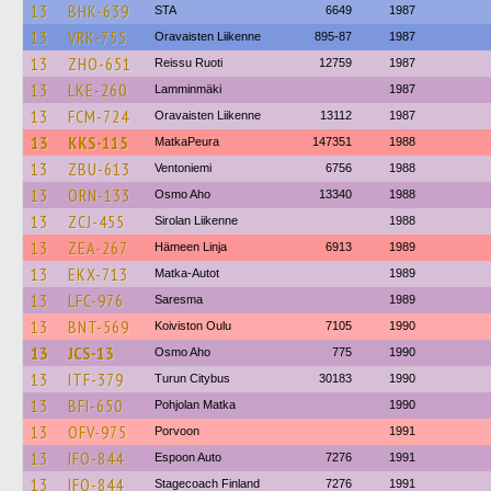
13
BHK-639
STA
6649
1987
13
VRK-755
Oravaisten Liikenne
895-87
1987
13
ZHO-651
Reissu Ruoti
12759
1987
13
LKE-260
Lamminmäki
1987
13
FCM-724
Oravaisten Liikenne
13112
1987
13
KKS-115
MatkaPeura
147351
1988
13
ZBU-613
Ventoniemi
6756
1988
13
ORN-133
Osmo Aho
13340
1988
13
ZCJ-455
Sirolan Liikenne
1988
13
ZEA-267
Hämeen Linja
6913
1989
13
EKX-713
Matka-Autot
1989
13
LFC-976
Saresma
1989
13
BNT-569
Koiviston Oulu
7105
1990
13
JCS-13
Osmo Aho
775
1990
13
ITF-379
Turun Citybus
30183
1990
13
BFI-650
Pohjolan Matka
1990
13
OFV-975
Porvoon
1991
13
IFO-844
Espoon Auto
7276
1991
13
IFO-844
Stagecoach Finland
7276
1991