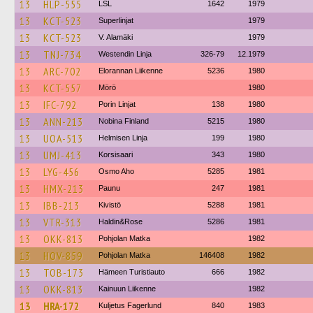
13
HLP-555
LSL
1642
1979
13
KCT-523
Superlinjat
1979
13
KCT-523
V. Alamäki
1979
13
TNJ-734
Westendin Linja
326-79
12.1979
13
ARC-702
Elorannan Liikenne
5236
1980
13
KCT-557
Mörö
1980
13
IFC-792
Porin Linjat
138
1980
13
ANN-213
Nobina Finland
5215
1980
13
UOA-513
Helmisen Linja
199
1980
13
UMJ-413
Korsisaari
343
1980
13
LYG-456
Osmo Aho
5285
1981
13
HMX-213
Paunu
247
1981
13
IBB-213
Kivistö
5288
1981
13
VTR-313
Haldin&Rose
5286
1981
13
OKK-813
Pohjolan Matka
1982
13
HOV-859
Pohjolan Matka
146408
1982
13
TOB-173
Hämeen Turistiauto
666
1982
13
OKK-813
Kainuun Liikenne
1982
13
HRA-172
Kuljetus Fagerlund
840
1983