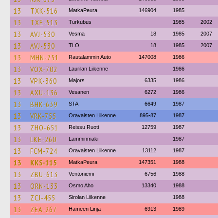
13
TXK-516
MatkaPeura
146904
1985
13
TXE-513
Turkubus
1985
2002
13
AVJ-530
Vesma
18
1985
2007
13
AVJ-530
TLO
18
1985
2007
13
MHN-751
Rautalammin Auto
147008
1986
13
VOX-702
Laurilan Liikenne
1986
13
VPK-360
Majors
6335
1986
13
AXU-136
Vesanen
6272
1986
13
BHK-639
STA
6649
1987
13
VRK-755
Oravaisten Liikenne
895-87
1987
13
ZHO-651
Reissu Ruoti
12759
1987
13
LKE-260
Lamminmäki
1987
13
FCM-724
Oravaisten Liikenne
13112
1987
13
KKS-115
MatkaPeura
147351
1988
13
ZBU-613
Ventoniemi
6756
1988
13
ORN-133
Osmo Aho
13340
1988
13
ZCJ-455
Sirolan Liikenne
1988
13
ZEA-267
Hämeen Linja
6913
1989