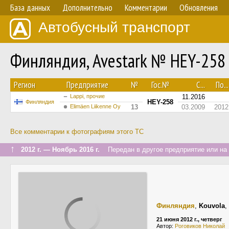
База данных
Дополнительно
Комментарии
Обновления
Автобусный транспорт
Финляндия, Avestark № HEY-258
Регион
Предприятие
№
Гос.№
С...
По...
Lappi, прочие
11.2016
HEY-258
Финляндия
Elimäen Liikenne Oy
13
03.2009
2012
Все комментарии к фотографиям этого ТС
↑
2012 г. — Ноябрь 2016 г.
Передан в другое предприятие или на 
Финляндия
,
Kouvola
,
21 июня 2012 г., четверг
Автор:
Роговиков Николай