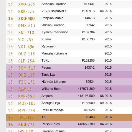
13
XVO-365
Soisalon Liikenne
417431
2014
13
BRK-575
V-S Bussipalvelut
P140913
04.2014
13
ZKO-400
Pohjolan Matka
1407-3
2015
13
KMX-613
Vainion Liikenne
89942
2015
13
XNL-210
Kymen Charterline
P137784
2015
13
YIO-255
Kutilan
P150735
2015
13
VXT-496
Rytkönen
2015
13
OUZ-113
Mantelan Liikenne
2015
13
GLP-234
TuKL
P152208
2015
13
ZKM-313
Paunu
1437-2
2015
13
OUZ-113
Tapio Lae
2015
13
TZK-172
Härmän Liikenne
52534
2015
13
ÅLW 13
Williams Buss
417971 369
2015
13
KVN-590
Ampers
418196 500
06.2015
13
MOS-105
Åbergin Linja
P156500
09.2015
13
MPC-774
Разные города
418628
2016
13
OVC-413
TKL
16403
2016
13
KNU-772
Reissu Ruoti
418660 709
04.2016
13
INS-958
Liikenne-Pasma
2017