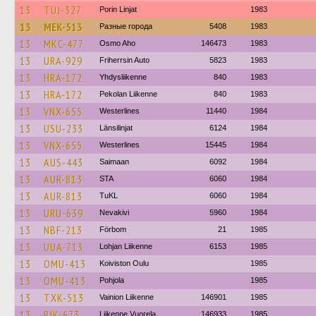
13
TUJ-327
Porin Linjat
1983
13
MEK-513
Разные города
5408
1983
13
MKC-477
Osmo Aho
146473
1983
13
URA-929
Friherrsin Auto
5823
1983
13
HRA-172
Yhdysliikenne
840
1983
13
HRA-172
Pekolan Liikenne
840
1983
13
VNX-655
Westerlines
11440
1984
13
USU-233
Länsilinjat
6124
1984
13
VNX-655
Westerlines
15445
1984
13
AUS-443
Saimaan
6092
1984
13
AUR-813
STA
6060
1984
13
AUR-813
TuKL
6060
1984
13
URU-639
Nevakivi
5960
1984
13
NBF-213
Förbom
21
1985
13
UUA-713
Lohjan Liikenne
6153
1985
13
OMU-413
Koiviston Oulu
1985
13
OMU-413
Pohjola
1985
13
TXK-513
Vainion Liikenne
146901
1985
13
RJK-673
Liikenne Vuorela
146933
1985