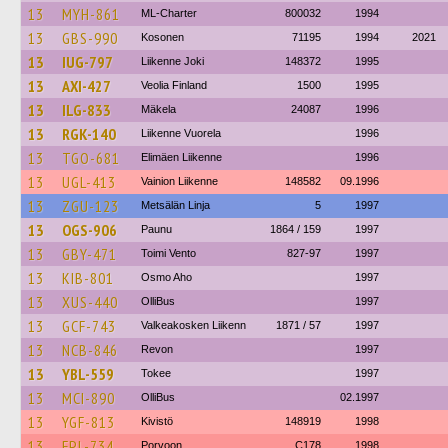
13
MYH-861
ML-Charter
800032
1994
13
GBS-990
Kosonen
71195
1994
2021
13
IUG-797
Liikenne Joki
148372
1995
13
AXI-427
Veolia Finland
1500
1995
13
ILG-833
Mäkela
24087
1996
13
RGK-140
Liikenne Vuorela
1996
13
TGO-681
Elimäen Liikenne
1996
13
UGL-413
Vainion Liikenne
148582
09.1996
13
ZGU-123
Metsälän Linja
5
1997
13
OGS-906
Paunu
1864 / 159
1997
13
GBY-471
Toimi Vento
827-97
1997
13
KIB-801
Osmo Aho
1997
13
XUS-440
OlliBus
1997
13
GCF-743
Valkeakosken Liikenn
1871 / 57
1997
13
NCB-846
Revon
1997
13
YBL-559
Tokee
1997
13
MCI-890
OlliBus
02.1997
13
YGF-813
Kivistö
148919
1998
13
FPL-734
Porvoon
C178
1998