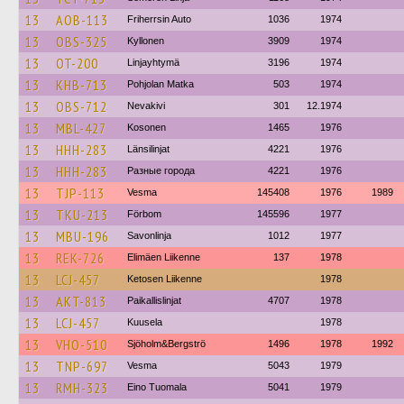
13
AOB-113
Friherrsin Auto
1036
1974
13
OBS-325
Kyllonen
3909
1974
13
OT-200
Linjayhtymä
3196
1974
13
KHB-713
Pohjolan Matka
503
1974
13
OBS-712
Nevakivi
301
12.1974
13
MBL-427
Kosonen
1465
1976
13
HHH-283
Länsilinjat
4221
1976
13
HHH-283
Разные города
4221
1976
13
TJP-113
Vesma
145408
1976
1989
13
TKU-213
Förbom
145596
1977
13
MBU-196
Savonlinja
1012
1977
13
REK-726
Elimäen Liikenne
137
1978
13
LCJ-457
Ketosen Liikenne
1978
13
AKT-813
Paikallislinjat
4707
1978
13
LCJ-457
Kuusela
1978
13
VHO-510
Sjöholm&Bergströ
1496
1978
1992
13
TNP-697
Vesma
5043
1979
13
RMH-323
Eino Tuomala
5041
1979