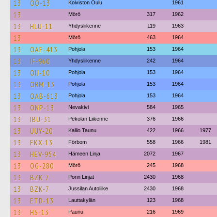
13
OÖ-13
Koiviston Oulu
1961
13
Mörö
317
1962
13
HLU-11
Yhdysliikenne
119
1963
13
Mörö
463
1964
13
OAE-413
Pohjola
153
1964
13
IF-960
Yhdysliikenne
242
1964
13
OIJ-10
Pohjola
153
1964
13
ORM-13
Pohjola
153
1964
13
OAB-613
Pohjola
153
1964
13
ONP-13
Nevakivi
584
1965
13
IBU-31
Pekolan Liikenne
376
1966
13
UUY-20
Kallio Taunu
422
1966
1977
13
EKX-13
Förbom
558
1966
1981
13
HEV-954
Hämeen Linja
2072
1967
13
OG-280
Mörö
245
1968
13
BZK-7
Porin Linjat
2430
1968
13
BZK-7
Jussilan Autoliike
2430
1968
13
ETD-13
Lauttakylän
123
1968
13
HS-13
Paunu
216
1969