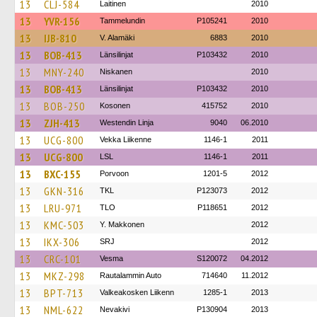
13
CLJ-584
Laitinen
2010
13
YVR-156
Tammelundin
P105241
2010
13
IJB-810
V. Alamäki
6883
2010
13
BOB-413
Länsilinjat
P103432
2010
13
MNY-240
Niskanen
2010
13
BOB-413
Länsilinjat
P103432
2010
13
BOB-250
Kosonen
415752
2010
13
ZJH-413
Westendin Linja
9040
06.2010
13
UCG-800
Vekka Liikenne
1146-1
2011
13
UCG-800
LSL
1146-1
2011
13
BXC-155
Porvoon
1201-5
2012
13
GKN-316
TKL
P123073
2012
13
LRU-971
TLO
P118651
2012
13
KMC-503
Y. Makkonen
2012
13
IKX-306
SRJ
2012
13
CRC-101
Vesma
S120072
04.2012
13
MKZ-298
Rautalammin Auto
714640
11.2012
13
BPT-713
Valkeakosken Liikenn
1285-1
2013
13
NML-622
Nevakivi
P130904
2013