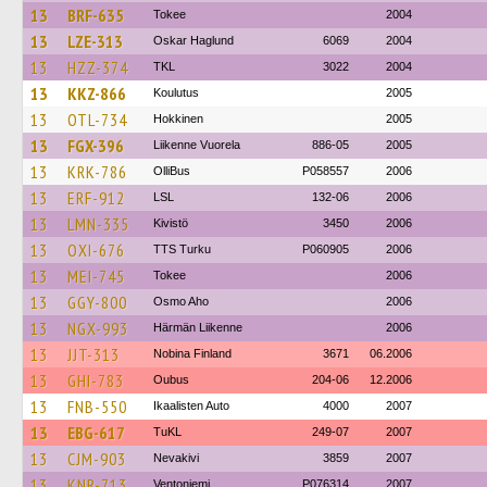
13
BRF-635
Tokee
2004
13
LZE-313
Oskar Haglund
6069
2004
13
HZZ-374
TKL
3022
2004
13
KKZ-866
Koulutus
2005
13
OTL-734
Hokkinen
2005
13
FGX-396
Liikenne Vuorela
886-05
2005
13
KRK-786
OlliBus
P058557
2006
13
ERF-912
LSL
132-06
2006
13
LMN-335
Kivistö
3450
2006
13
OXI-676
TTS Turku
P060905
2006
13
MEI-745
Tokee
2006
13
GGY-800
Osmo Aho
2006
13
NGX-993
Härmän Liikenne
2006
13
JJT-313
Nobina Finland
3671
06.2006
13
GHI-783
Oubus
204-06
12.2006
13
FNB-550
Ikaalisten Auto
4000
2007
13
EBG-617
TuKL
249-07
2007
13
CJM-903
Nevakivi
3859
2007
13
KNR-713
Ventoniemi
P076314
2007