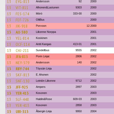
13
EYG-813
Andersson
92
2000
13
VIT-811
Alhonen&Lastunen
9303
2000
13
FES-174
Mörö
333-00
2000
13
FEF-726
OlliBus
2000
13
JIK-918
Porvoon
12.2000
13
AIJ-580
Liikenne Norppa
2001
13
YEL-814
Koskinen
2001
13
OCF-114
Antti Kangas
413-01
2001
13
CHJ-211
Sundellbus
9555
2002
13
JFA-813
Porin Linjat
2806
2002
13
NEY-579
Andersson
140
2002
13
RBY-744
Töysän Linja
2002
13
SKF-813
E. Ahonen
2002
13
SNF-130
Leiniön Liikenne
9712
2002
13
JFF-925
Ampers
2897
2003
13
YER-413
Kosonen
2003
13
SLF-448
Haldin&Rose
609-03
2003
13
YER-413
Kosonen
2858
2003
13
UBI-313
Åbergin Linja
9950
2004