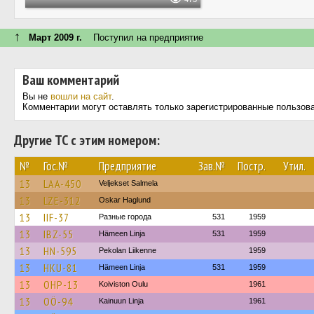
↑
Март 2009 г.
Поступил на предприятие
Ваш комментарий
Вы не
вошли на сайт
.
Комментарии могут оставлять только зарегистрированные пользов
Другие ТС с этим номером:
№
Гос.№
Предприятие
Зав.№
Постр.
Утил.
13
LAA-450
Veljekset Salmela
13
LZE-312
Oskar Haglund
13
IIF-37
Разные города
531
1959
13
IBZ-55
Hämeen Linja
531
1959
13
HN-595
Pekolan Liikenne
1959
13
HKU-81
Hämeen Linja
531
1959
13
OHP-13
Koiviston Oulu
1961
13
OÖ-94
Kainuun Linja
1961