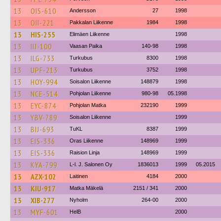
13
OIS-610
Andersson
27
1998
13
OII-221
Pakkalan Liikenne
1984
1998
13
HIS-255
Elimäen Liikenne
1998
13
IIJ-100
Vaasan Paika
140-98
1998
13
ILG-733
Turkubus
8300
1998
13
UPF-213
Turkubus
3752
1998
13
HOY-994
Soisalon Liikenne
148879
1998
13
NCE-514
Pohjolan Liikenne
980-98
05.1998
13
EYC-874
Pohjolan Matka
232190
1999
13
YBV-789
Soisalon Liikenne
1999
13
BIJ-693
TuKL
8387
1999
13
EIS-336
Oras Liikenne
148969
1999
13
EIS-336
Raision Linja
148969
1999
13
KYA-799
L-l. J. Salonen Oy
1836013
1999
05.2015
13
AZX-102
Laitinen
4184
2000
13
KIU-917
Matka Mäkelä
2151 / 341
2000
13
XIB-277
Nyholm
264-00
2000
13
MYF-601
HelB
2000