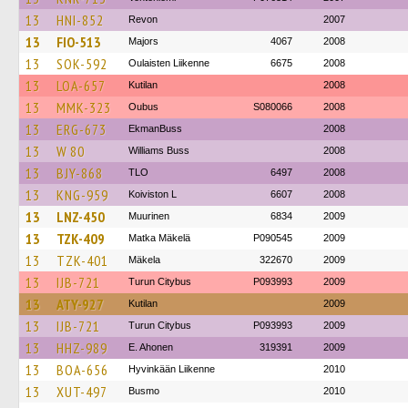
13
HNI-852
Revon
2007
13
FIO-513
Majors
4067
2008
13
SOK-592
Oulaisten Liikenne
6675
2008
13
LOA-657
Kutilan
2008
13
MMK-323
Oubus
S080066
2008
13
ERG-673
EkmanBuss
2008
13
W 80
Williams Buss
2008
13
BJY-868
TLO
6497
2008
13
KNG-959
Koiviston L
6607
2008
13
LNZ-450
Muurinen
6834
2009
13
TZK-409
Matka Mäkelä
P090545
2009
13
TZK-401
Mäkela
322670
2009
13
IJB-721
Turun Citybus
P093993
2009
13
ATY-927
Kutilan
2009
13
IJB-721
Turun Citybus
P093993
2009
13
HHZ-989
E. Ahonen
319391
2009
13
BOA-656
Hyvinkään Liikenne
2010
13
XUT-497
Busmo
2010