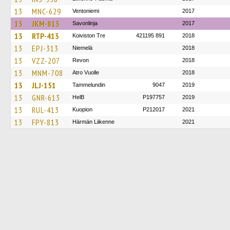
13
MNC-629
Ventoniemi
2017
13
JKM-813
Savonlinja
2017
13
RTP-413
Koiviston Tre
421195 891
2018
13
EPJ-313
Niemelä
2018
13
VZZ-207
Revon
2018
13
MNM-708
Atro Vuolle
2018
13
JLJ-151
Tammelundin
9047
2019
13
GNR-613
HelB
P197757
2019
13
RUL-413
Kuopion
P212017
2021
13
FPY-813
Härmän Liikenne
2021