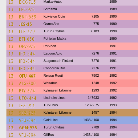
13
EKX-713
Matka-Autot
1989
13
LFC-976
Saresma
1989
13
BNT-569
Koiviston Oulu
7105
1990
13
JCS-13
Osmo Aho
775
1990
13
ITF-379
Turun Citybus
30183
1990
13
BFI-650
Pohjolan Matka
1990
13
OFV-975
Porvoon
1991
13
IFO-844
Espoon Auto
7276
1991
13
IFO-844
Stagecoach Finland
7276
1991
13
IFO-844
Concordia Bus
7276
1991
13
OFU-467
Reissu Ruoti
7502
1992
13
ALG-700
Wasabus
1248
1992
13
BJY-674
Kylmäsen Liikenne
1293
1992
13
UFO-444
Lindholm Lines
147933
1992
13
JEZ-913
Turkubus
1232 / 75
1993
13
SEZ-223
Kylmäsen Liikenne
1457
1994
13
VFU-694
Gold Line
1433 / 100
1994
13
GGM-975
Turun Citybus
7709
1994
13
VFU-694
OlliBus
1433 / 100
1994