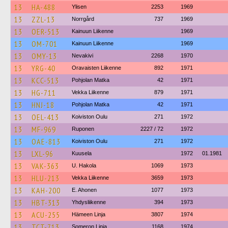
13
HA-488
Ylisen
2253
1969
13
ZZL-13
Norrgård
737
1969
13
OER-513
Kainuun Liikenne
1969
13
OM-701
Kainuun Liikenne
1969
13
OMY-13
Nevakivi
2268
1970
13
YRG-40
Oravaisten Liikenne
892
1971
13
KCC-513
Pohjolan Matka
42
1971
13
HG-711
Vekka Liikenne
879
1971
13
HNJ-18
Pohjolan Matka
42
1971
13
OEL-413
Koiviston Oulu
271
1972
13
MF-969
Ruponen
2227 / 72
1972
13
OAE-813
Koiviston Oulu
271
1972
13
LXL-96
Kuusela
1972
01.1981
13
VAK-363
U. Hakola
1069
1973
13
HLU-213
Vekka Liikenne
3659
1973
13
KAH-200
E. Ahonen
1077
1973
13
HBT-313
Yhdysliikenne
394
1973
13
ACU-255
Hämeen Linja
3807
1974
13
TCT-713
Someron Linja
1168
1974