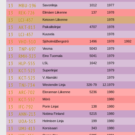
13
MBU-196
Savonlinja
1012
1977
13
REK-726
Elimäen Liikenne
137
1978
13
LCJ-457
Ketosen Liikenne
1978
13
AKT-813
Paikallislinjat
4707
1978
13
LCJ-457
Kuusela
1978
13
VHO-510
Sjöholm&Bergströ
1496
1978
1992
13
TNP-697
Vesma
5043
1979
13
RMH-323
Eino Tuomala
5041
1979
13
HLP-555
LSL
1642
1979
13
KCT-523
Superlinjat
1979
13
KCT-523
V. Alamäki
1979
13
TNJ-734
Westendin Linja
326-79
12.1979
13
ARC-702
Elorannan Liikenne
5236
1980
13
KCT-557
Mörö
1980
13
IFC-792
Porin Linjat
138
1980
13
ANN-213
Nobina Finland
5215
1980
13
UOA-513
Helmisen Linja
199
1980
13
UMJ-413
Korsisaari
343
1980