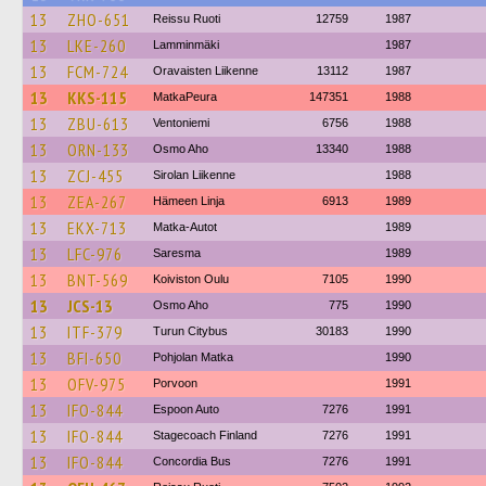
13
ZHO-651
Reissu Ruoti
12759
1987
13
LKE-260
Lamminmäki
1987
13
FCM-724
Oravaisten Liikenne
13112
1987
13
KKS-115
MatkaPeura
147351
1988
13
ZBU-613
Ventoniemi
6756
1988
13
ORN-133
Osmo Aho
13340
1988
13
ZCJ-455
Sirolan Liikenne
1988
13
ZEA-267
Hämeen Linja
6913
1989
13
EKX-713
Matka-Autot
1989
13
LFC-976
Saresma
1989
13
BNT-569
Koiviston Oulu
7105
1990
13
JCS-13
Osmo Aho
775
1990
13
ITF-379
Turun Citybus
30183
1990
13
BFI-650
Pohjolan Matka
1990
13
OFV-975
Porvoon
1991
13
IFO-844
Espoon Auto
7276
1991
13
IFO-844
Stagecoach Finland
7276
1991
13
IFO-844
Concordia Bus
7276
1991