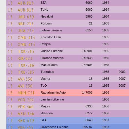
13
AUR-813
STA
6060
1984
13
AUR-813
TuKL
6060
1984
13
URU-639
Nevakivi
5960
1984
13
NBF-213
Förbom
21
1985
13
UUA-713
Lohjan Liikenne
6153
1985
13
OMU-413
Koiviston Oulu
1985
13
OMU-413
Pohjola
1985
13
TXK-513
Vainion Liikenne
146901
1985
13
RJK-673
Liikenne Vuorela
146933
1985
13
TXK-516
MatkaPeura
146904
1985
13
TXE-513
Turkubus
1985
2002
13
AVJ-530
Vesma
18
1985
2007
13
AVJ-530
TLO
18
1985
2007
13
MHN-751
Rautalammin Auto
147008
1986
13
VOX-702
Laurilan Liikenne
1986
13
VPK-360
Majors
6335
1986
13
AXU-136
Vesanen
6272
1986
13
BHK-639
STA
6649
1987
13
VRK-755
Oravaisten Liikenne
895-87
1987