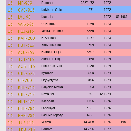
13
MF-969
Ruponen
2227 / 72
1972
13
OAE-813
Koiviston Oulu
271
1972
13
LXL-96
Kuusela
1972
01.1981
13
VAK-363
U. Hakola
1069
1973
13
HLU-213
Vekka Liikenne
3659
1973
13
KAH-200
E. Ahonen
1077
1973
13
HBT-313
Yhdysliikenne
394
1973
13
ACU-255
Hämeen Linja
3807
1974
13
TCT-713
Someron Linja
1168
1974
13
AOB-113
Friherrsin Auto
1036
1974
13
OBS-325
Kyllonen
3909
1974
13
OT-200
Linjayhtymä
3196
1974
13
KHB-713
Pohjolan Matka
503
1974
13
OBS-712
Nevakivi
301
12.1974
13
MBL-427
Kosonen
1465
1976
13
HHH-283
Länsilinjat
4221
1976
13
HHH-283
Разные города
4221
1976
13
TJP-113
Vesma
145408
1976
1989
13
TKU-213
Förbom
145596
1977