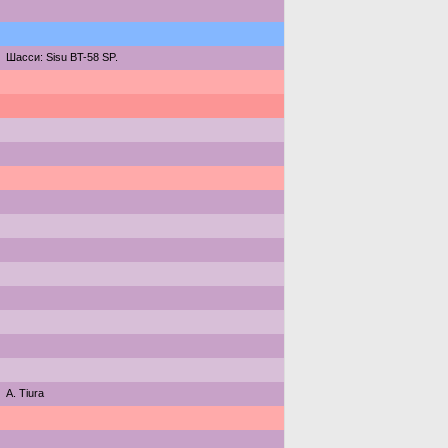
Шасси: Sisu BT-58 SP.
A. Tiura