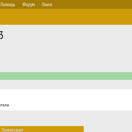
Помощь
Форум
Поиск
3
атели.
Примечание