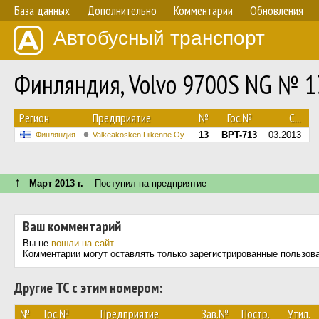
База данных
Дополнительно
Комментарии
Обновления
Автобусный транспорт
Финляндия, Volvo 9700S NG № 1
Регион
Предприятие
№
Гос.№
С...
13
BPT-713
03.2013
Финляндия
Valkeakosken Liikenne Oy
↑
Март 2013 г.
Поступил на предприятие
Ваш комментарий
Вы не
вошли на сайт
.
Комментарии могут оставлять только зарегистрированные пользов
Другие ТС с этим номером:
№
Гос.№
Предприятие
Зав.№
Постр.
Утил.