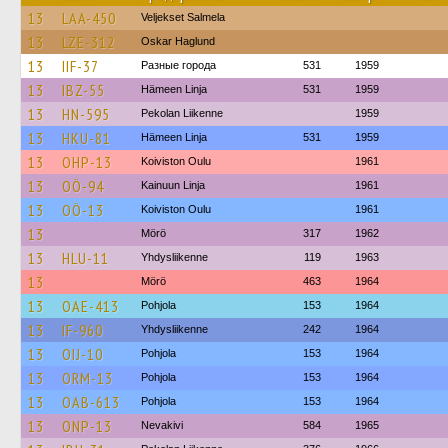
13
LAA-450
Veljekset Salmela
13
LZE-312
Oskar Haglund
13
IIF-37
Разные города
531
1959
13
IBZ-55
Hämeen Linja
531
1959
13
HN-595
Pekolan Liikenne
1959
13
HKU-81
Hämeen Linja
531
1959
13
OHP-13
Koiviston Oulu
1961
13
OÖ-94
Kainuun Linja
1961
13
OÖ-13
Koiviston Oulu
1961
13
Mörö
317
1962
13
HLU-11
Yhdysliikenne
119
1963
13
Mörö
463
1964
13
OAE-413
Pohjola
153
1964
13
IF-960
Yhdysliikenne
242
1964
13
OIJ-10
Pohjola
153
1964
13
ORM-13
Pohjola
153
1964
13
OAB-613
Pohjola
153
1964
13
ONP-13
Nevakivi
584
1965