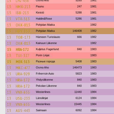
13
LYG-456
Osmo Aho
5285
1981
13
HMX-213
Paunu
247
1981
13
IBB-213
Kivistö
5288
1981
13
VTR-313
Haldin&Rose
5286
1981
13
OKK-813
Pohjolan Matka
1982
13
HOV-859
Pohjolan Matka
146408
1982
13
TOB-173
Hämeen Turistiauto
666
1982
13
OKK-813
Kainuun Liikenne
1982
13
HRA-172
Kuljetus Fagerlund
840
1983
13
TUJ-327
Porin Linjat
1983
13
MEK-513
Разные города
5408
1983
13
MKC-477
Osmo Aho
146473
1983
13
URA-929
Friherrsin Auto
5823
1983
13
HRA-172
Yhdysliikenne
840
1983
13
HRA-172
Pekolan Liikenne
840
1983
13
VNX-655
Westerlines
11440
1984
13
USU-233
Länsilinjat
6124
1984
13
VNX-655
Westerlines
15445
1984
13
AUS-443
Saimaan
6092
1984