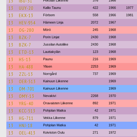
13
IBU-31
Pekolan Liikenne
376
1966
13
UUY-20
Kallio Taunu
422
1966
1977
13
EKX-13
Förbom
558
1966
1981
13
HEV-954
Hämeen Linja
2072
1967
13
OG-280
Mörö
245
1968
13
BZK-7
Porin Linjat
2430
1968
13
BZK-7
Jussilan Autoliike
2430
1968
13
ETD-13
Lauttakylän
123
1968
13
HS-13
Paunu
216
1969
13
HA-488
Ylisen
2253
1969
13
ZZL-13
Norrgård
737
1969
13
OER-513
Kainuun Liikenne
1969
13
OM-701
Kainuun Liikenne
1969
13
OMY-13
Nevakivi
2268
1970
13
YRG-40
Oravaisten Liikenne
892
1971
13
KCC-513
Pohjolan Matka
42
1971
13
HG-711
Vekka Liikenne
879
1971
13
HNJ-18
Pohjolan Matka
42
1971
13
OEL-413
Koiviston Oulu
271
1972