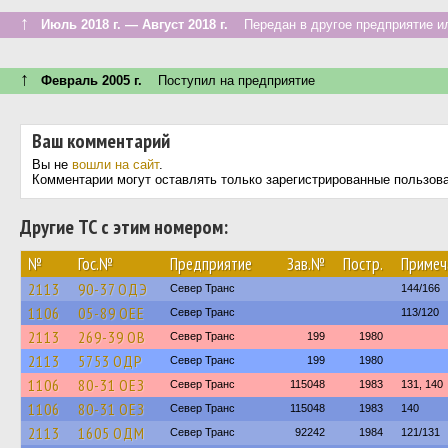
↑
Июль 2018 г. — Август 2018 г.
Передан в другое предприятие ил
↑
Февраль 2005 г.
Поступил на предприятие
Ваш комментарий
Вы не
вошли на сайт
.
Комментарии могут оставлять только зарегистрированные пользов
Другие ТС с этим номером:
№
Гос.№
Предприятие
Зав.№
Постр.
Примеч
2113
90-37 ОДЭ
Север Транс
144/166
1106
05-89 ОЕЕ
Север Транс
113/120
2113
269-39 ОВ
Север Транс
199
1980
2113
5753 ОДР
Север Транс
199
1980
1106
80-31 ОЕЗ
Север Транс
115048
1983
131, 140
1106
80-31 ОЕЗ
Север Транс
115048
1983
140
2113
1605 ОДМ
Север Транс
92242
1984
121/131