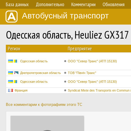
База данных
Дополнительно
Комментарии
Обновления
Автобусный транспорт
Одесская область, Heuliez GX31
Регион
Предприятие
Одесская область
ООО "Север Транс" (АТП 15130)
Днепропетровская область
ТОВ "Північ Транс"
Одесская область
ООО "Север Транс" (АТП 15130)
Франция
Syndicat Mixte des Transports en Commun
Все комментарии к фотографиям этого ТС