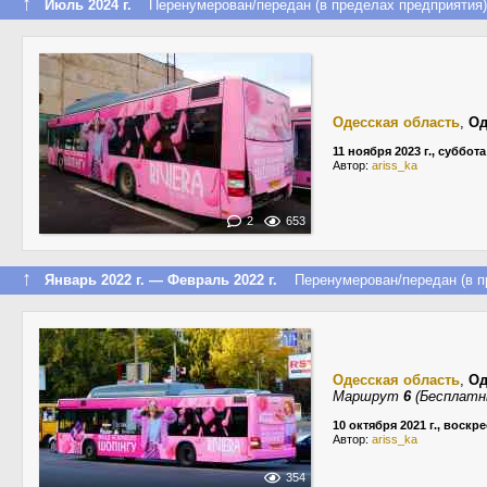
↑
Июль 2024 г.
Перенумерован/передан (в пределах предприятия)
Одесская область
,
Од
11 ноября 2023 г., суббота
Автор:
ariss_ka
2
653
↑
Январь 2022 г. — Февраль 2022 г.
Перенумерован/передан (в пр
Одесская область
,
Од
Маршрут
6
(Бесплатн
10 октября 2021 г., воскр
Автор:
ariss_ka
354