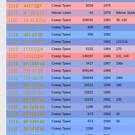
2110
4437 ОДР
Север Транс
8259
1978
8653
W 740-653
Wiener Linien
43
1979
Wiener Stad
1102
30-51 ОДЩ
Север Транс
108032
1982
39, 120
2110
BH 1322 AA
Север Транс
658
1982
2110
485-69 ОВ
Север Транс
658
1982
2110
97-29 ОДЯ
Север Транс
1983
121/131
2110
1533 ОДМ
Север Транс
5131
1984
170
1102
5204 ОДМ
Север Транс
148337
1986
131, 140
2110
BH 1885 AA
Север Транс
3417
1987
190к
1102
033-87 ОВ
Север Транс
939140
1989
1102
116-06 ОВ
Север Транс
290043
1994
190т
1102
002-01 ОА
Север Транс
15522
1995
190
1102
002-01 ОА
Север Транс
15522
1995
2110
BB 3892 AA
Север Транс
10101
2001
130
1102
BH 3886 AA
Север Транс
1286
2004
2110
BH 3884 AA
Север Транс
873
2004
39
2110
BH 3485 AA
Север Транс
873
2004
39
1102
BH 3458 AA
Север Транс
1286
2004