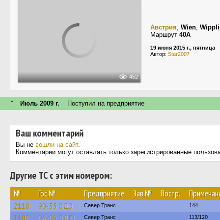
Австрия
,
Wien
,
Wippli
Маршрут
40A
19 июня 2015 г., пятница
Автор:
Star2007
452
↑
Июль 2009 г.
Поступил на предприятие
Ваш комментарий
Вы не
вошли на сайт
.
Комментарии могут оставлять только зарегистрированные пользов
Другие ТС с этим номером:
№
Гос.№
Предприятие
Зав.№
Постр.
Примечан
2110
90-35 ОДЭ
Север Транс
144
1102
06-06 ОДЮ
Север Транс
113/120