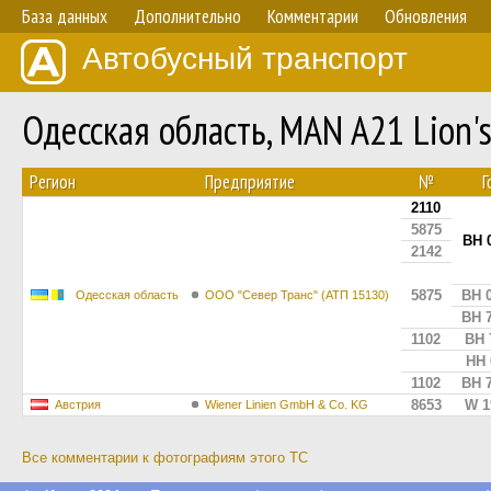
База данных
Дополнительно
Комментарии
Обновления
Автобусный транспорт
Одесская область, MAN A21 Lion'
Регион
Предприятие
№
Г
2110
5875
BH 
2142
5875
BH 
Одесская область
ООО "Север Транс" (АТП 15130)
BH 
1102
BH 
HH 
1102
BH 
8653
W 1
Австрия
Wiener Linien GmbH & Co. KG
Все комментарии к фотографиям этого ТС