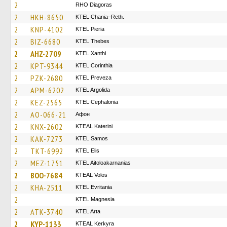
2
RHO Diagoras
2
HKH-8650
KTEL Chania–Reth.
2
KNP-4102
KTEL Pieria
2
BIZ-6680
KTEL Thebes
2
AHZ-2709
KTEL Xanthi
2
KPT-9344
KTEL Corinthia
2
PZK-2680
KTEL Preveza
2
APM-6202
KTEL Argolida
2
KEZ-2565
KTEL Cephalonia
2
AO-066-21
Афон
2
KNX-2602
KTEAL Katerini
2
KAK-7273
KTEL Samos
2
TKT-6992
KTEL Elis
2
MEZ-1751
KTEL Aitoloakarnanias
2
BOO-7684
KTEAL Volos
2
KHA-2511
ΚΤΕL Evritania
2
ΚΤΕL Magnesia
2
ATK-3740
KTEL Arta
2
KYP-1133
KTEAL Kerkyra