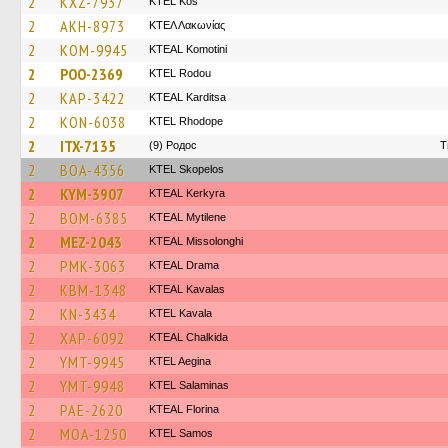
2
KXZ-7937
KTEL Kos
2
AKH-8973
ΚΤΕΛ Λακωνίας
2
KOM-9945
KTEAL Komotini
2
POO-2369
ΚΤΕL Rodou
2
KAP-3422
KTEAL Karditsa
2
KON-6038
KTEL Rhodope
2
ITX-7135
(9) Родос
T
2
BOA-4356
KTEL Skopelos
2
KYM-3907
KTEAL Kerkyra
2
BOM-6385
KTEAL Mytilene
2
MEZ-2043
KTEAL Missolonghi
2
PMK-3063
KTEAL Drama
2
KBM-1348
KTEAL Kavalas
2
KN-3434
KTEL Kavala
2
XAP-6092
KTEAL Chalkida
2
YMT-9945
KTEL Aegina
2
YMT-9948
KTEL Salaminas
2
PAE-2620
KTEAL Florina
2
MOA-1250
KTEL Samos