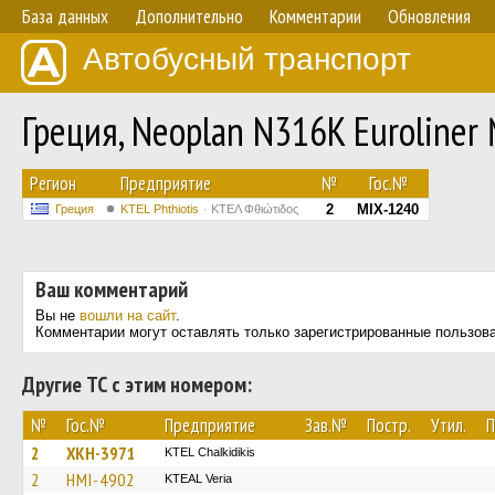
База данных
Дополнительно
Комментарии
Обновления
Автобусный транспорт
Греция, Neoplan N316K Euroliner
Регион
Предприятие
№
Гос.№
2
MIX-1240
Греция
ΚΤΕL Phthiotis
ΚΤΕΛ Φθιώτιδος
Ваш комментарий
Вы не
вошли на сайт
.
Комментарии могут оставлять только зарегистрированные пользов
Другие ТС с этим номером:
№
Гос.№
Предприятие
Зав.№
Постр.
Утил.
П
2
XKH-3971
ΚΤΕL Chalkidikis
2
HMI-4902
KTEAL Veria