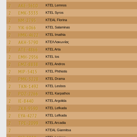
2
AKE-3610
KTEL Lemnos
2
EMK-3333
KTEL Syros
2
NM-2795
KTEAL Florina
2
YIK-6066
KTEL Salaminas
2
HMK-4622
KTEL Imathia
2
AKH-5790
ΚΤΕΛ Λακωνίας
2
ATE-4866
KTEL Arta
2
EMH-2956
KTEL Ios
2
EMZ-8838
KTEL Andros
2
MIP-5415
ΚΤΕL Phthiotis
2
PMK-3228
KTEL Drama
2
TKN-1492
KTEL Lesbos
2
POZ-2266
ΚΤΕL Karpathos
2
IE-8440
KTEL Argolida
2
ZKX-9590
KTEL Lefkada
2
EYA-4272
KTEL Lefkada
2
TPE-2099
KTEL Arcadia
2
KTEAL Giannitsa