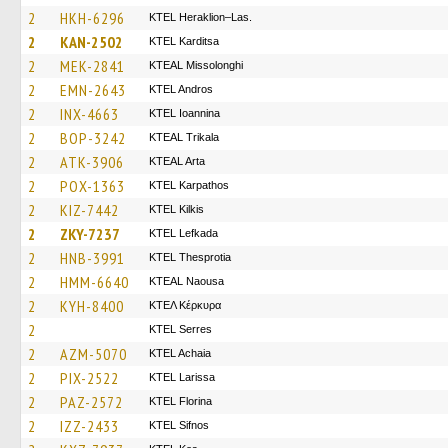
2
HKH-6296
KTEL Heraklion–Las.
2
KAN-2502
ΚΤΕL Karditsa
2
MEK-2841
KTEAL Missolonghi
2
EMN-2643
KTEL Andros
2
INX-4663
KTEL Ioannina
2
BOP-3242
KTEAL Trikala
2
ATK-3906
KTEAL Arta
2
POX-1363
ΚΤΕL Karpathos
2
KIZ-7442
KTEL Kilkis
2
ZKY-7237
KTEL Lefkada
2
HNB-3991
KTEL Thesprotia
2
HMM-6640
KTEAL Naousa
2
KYH-8400
ΚΤΕΛ Κέρκυρα
2
KTEL Serres
2
AZM-5070
KTEL Achaia
2
PIX-2522
KTEL Larissa
2
PAZ-2572
KTEL Florina
2
IZZ-2433
KTEL Sifnos