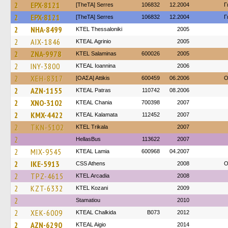
2
EPX-8121
[TheTA] Serres
106832
12.2004
Γ
2
EPX-8121
[TheTA] Serres
106832
12.2004
Γ
2
NHA-8499
KTEL Thessaloniki
2005
2
AIX-1846
KTEAL Agrinio
2005
2
ZNA-9978
KTEL Salaminas
600026
2005
2
INY-3800
KTEAL Ioannina
2006
2
XEH-8317
[ΟΑΣΑ] Αttikis
600459
06.2006
O
2
AZN-1155
KTEAL Patras
110742
08.2006
2
XNO-3102
KTEAL Chania
700398
2007
2
KMX-4422
KTEAL Kalamata
112452
2007
2
TKN-5102
ΚΤΕL Τrikala
2007
2
HellasBus
113622
2007
2
MIX-9545
KTEAL Lamia
600968
04.2007
2
IKE-5913
CSS Athens
2008
O
2
TPZ-4615
KTEL Arcadia
2008
2
KZT-6332
ΚΤΕL Kozani
2009
2
Stamatiou
2010
2
XEK-6009
KTEAL Chalkida
B073
2012
2
AZN-6290
KTEAL Aigio
2014