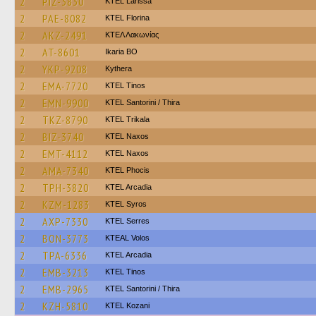
2
PIZ-3830
KTEL Larissa
2
PAE-8082
KTEL Florina
2
AKZ-2491
ΚΤΕΛ Λακωνίας
2
AT-8601
Ikaria BO
2
YKP-9208
Kythera
2
EMA-7720
KTEL Tinos
2
EMN-9900
KTEL Santorini / Thira
2
TKZ-8790
ΚΤΕL Τrikala
2
BIZ-3740
KTEL Naxos
2
EMT-4112
KTEL Naxos
2
AMA-7340
ΚΤΕL Phocis
2
TPH-3820
KTEL Arcadia
2
KZM-1283
KTEL Syros
2
AXP-7330
KTEL Serres
2
BON-3773
KTEAL Volos
2
TPA-6336
KTEL Arcadia
2
EMB-3213
KTEL Tinos
2
EMB-2965
KTEL Santorini / Thira
2
KZH-5810
ΚΤΕL Kozani