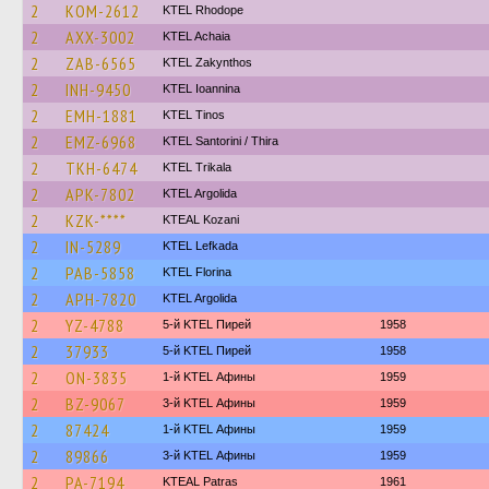
2
KOM-2612
KTEL Rhodope
2
AXX-3002
KTEL Achaia
2
ZAB-6565
KTEL Zakynthos
2
INH-9450
KTEL Ioannina
2
EMH-1881
KTEL Tinos
2
EMZ-6968
KTEL Santorini / Thira
2
TKH-6474
ΚΤΕL Τrikala
2
APK-7802
KTEL Argolida
2
KZK-****
KTEAL Kozani
2
IN-5289
KTEL Lefkada
2
PAB-5858
KTEL Florina
2
APH-7820
KTEL Argolida
2
YZ-4788
5-й KTEL Пирей
1958
2
37933
5-й KTEL Пирей
1958
2
ON-3835
1-й KTEL Афины
1959
2
BZ-9067
3-й KTEL Афины
1959
2
87424
1-й KTEL Афины
1959
2
89866
3-й KTEL Афины
1959
2
PA-7194
KTEAL Patras
1961