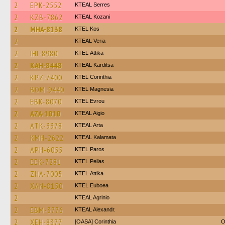
2
EPK-2552
KTEAL Serres
2
KZB-7862
KTEAL Kozani
2
MHA-8138
KTEL Kos
2
KTEAL Veria
2
IHI-8980
KΤΕL Αttika
2
KAH-8448
KTEAL Karditsa
2
KPZ-7400
KTEL Corinthia
2
BOM-9440
ΚΤΕL Magnesia
2
EBK-8070
KTEL Evrou
2
AZA-1010
KTEAL Aigio
2
ATK-3378
KTEAL Arta
2
KMH-2622
KTEAL Kalamata
2
APH-6055
KTEL Paros
2
EEK-7281
KTEL Pellas
2
ZHA-7005
KΤΕL Αttika
2
XAN-8150
ΚΤΕL Euboea
2
KTEAL Agrinio
2
EBM-3776
KTEAL Alexandr.
2
XEH-8377
[OASA] Corinthia
O