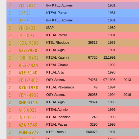
2
YM-4841
6-й KTEL Афины
1961
2
74352
KTEAL Patras
1961
2
97323
6-й KTEL Афины
1961
2
YN-8402
ISAP
1980
2
IP-4893
KTEAL Patras
1981
2
KOA-9880
KTEL Rhodope
39513
1983
2
AZZ-9988
KTEAL Aigio
1991
2
KNH-8402
KTEAL Katerini
67720
12.1991
2
HKZ-7424
KTEAL Chania
1992
2
ATE-3140
KTEAL Arta
1993
2
YEH-7402
OSY Афины
74251
07.1993
2013
2
KZN-1950
KTEAL Ptolemaida
49
1994
2
YEM-4902
OSY Афины
26035
1994
2016
2
XNP-3116
KTEAL Aigio
79974
1995
2
AIK-6022
KTEAL Agrinio
1995
2
INP-1121
KTEAL Ioannina
243
1995
2
AZA-3743
KTEAL Patras
3290
1996
2
POM-3979
ΚΤΕL Rodou
500076
1997