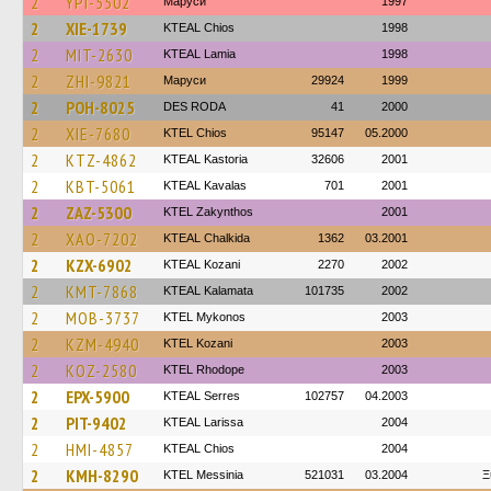
2
YPI-5502
Маруси
1997
2
XIE-1739
KTEAL Chios
1998
2
MIT-2630
KTEAL Lamia
1998
2
ZHI-9821
Маруси
29924
1999
2
POH-8025
DES RODA
41
2000
2
XIE-7680
KTEL Chios
95147
05.2000
2
KTZ-4862
KTEAL Kastoria
32606
2001
2
KBT-5061
KTEAL Kavalas
701
2001
2
ZAZ-5300
KTEL Zakynthos
2001
2
XAO-7202
KTEAL Chalkida
1362
03.2001
2
KZX-6902
KTEAL Kozani
2270
2002
2
KMT-7868
KTEAL Kalamata
101735
2002
2
MOB-3737
KTEL Mykonos
2003
2
KZM-4940
ΚΤΕL Kozani
2003
2
KOZ-2580
KTEL Rhodope
2003
2
EPX-5900
KTEAL Serres
102757
04.2003
2
PIT-9402
KTEAL Larissa
2004
2
HMI-4857
KTEAL Chios
2004
2
KMH-8290
KTEL Messinia
521031
03.2004
Ξ