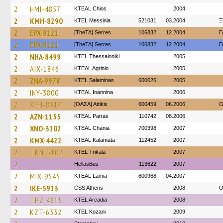
2
HMI-4857
KTEAL Chios
2004
2
KMH-8290
KTEL Messinia
521031
03.2004
Ξ
2
EPX-8121
[TheTA] Serres
106832
12.2004
Γ
2
EPX-8121
[TheTA] Serres
106832
12.2004
Γ
2
NHA-8499
KTEL Thessaloniki
2005
2
AIX-1846
KTEAL Agrinio
2005
2
ZNA-9978
KTEL Salaminas
600026
2005
2
INY-3800
KTEAL Ioannina
2006
2
XEH-8317
[ΟΑΣΑ] Αttikis
600459
06.2006
O
2
AZN-1155
KTEAL Patras
110742
08.2006
2
XNO-3102
KTEAL Chania
700398
2007
2
KMX-4422
KTEAL Kalamata
112452
2007
2
TKN-5102
ΚΤΕL Τrikala
2007
2
HellasBus
113622
2007
2
MIX-9545
KTEAL Lamia
600968
04.2007
2
IKE-5913
CSS Athens
2008
O
2
TPZ-4615
KTEL Arcadia
2008
2
KZT-6332
ΚΤΕL Kozani
2009