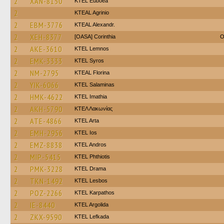
2
XAN-8150
ΚΤΕL Euboea
2
KTEAL Agrinio
2
EBM-3776
KTEAL Alexandr.
2
XEH-8377
[OASA] Corinthia
O
2
AKE-3610
KTEL Lemnos
2
EMK-3333
KTEL Syros
2
NM-2795
KTEAL Florina
2
YIK-6066
KTEL Salaminas
2
HMK-4622
KTEL Imathia
2
AKH-5790
ΚΤΕΛ Λακωνίας
2
ATE-4866
KTEL Arta
2
EMH-2956
KTEL Ios
2
EMZ-8838
KTEL Andros
2
MIP-5415
ΚΤΕL Phthiotis
2
PMK-3228
KTEL Drama
2
TKN-1492
KTEL Lesbos
2
POZ-2266
ΚΤΕL Karpathos
2
IE-8440
KTEL Argolida
2
ZKX-9590
KTEL Lefkada