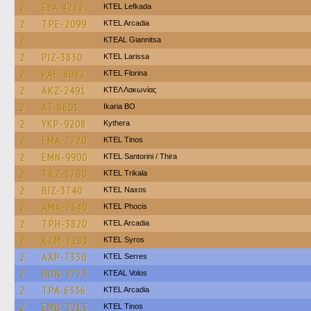
2
EYA-4272
KTEL Lefkada
2
TPE-2099
KTEL Arcadia
2
KTEAL Giannitsa
2
PIZ-3830
KTEL Larissa
2
PAE-8082
KTEL Florina
2
AKZ-2491
ΚΤΕΛ Λακωνίας
2
AT-8601
Ikaria BO
2
YKP-9208
Kythera
2
EMA-7720
KTEL Tinos
2
EMN-9900
KTEL Santorini / Thira
2
TKZ-8790
ΚΤΕL Τrikala
2
BIZ-3740
KTEL Naxos
2
AMA-7340
ΚΤΕL Phocis
2
TPH-3820
KTEL Arcadia
2
KZM-1283
KTEL Syros
2
AXP-7330
KTEL Serres
2
BON-3773
KTEAL Volos
2
TPA-6336
KTEL Arcadia
2
EMB-3213
KTEL Tinos