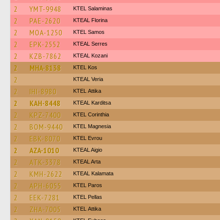
2
YMT-9948
KTEL Salaminas
2
PAE-2620
KTEAL Florina
2
MOA-1250
KTEL Samos
2
EPK-2552
KTEAL Serres
2
KZB-7862
KTEAL Kozani
2
MHA-8138
KTEL Kos
2
KTEAL Veria
2
IHI-8980
KΤΕL Αttika
2
KAH-8448
KTEAL Karditsa
2
KPZ-7400
KTEL Corinthia
2
BOM-9440
ΚΤΕL Magnesia
2
EBK-8070
KTEL Evrou
2
AZA-1010
KTEAL Aigio
2
ATK-3378
KTEAL Arta
2
KMH-2622
KTEAL Kalamata
2
APH-6055
KTEL Paros
2
EEK-7281
KTEL Pellas
2
ZHA-7005
KΤΕL Αttika