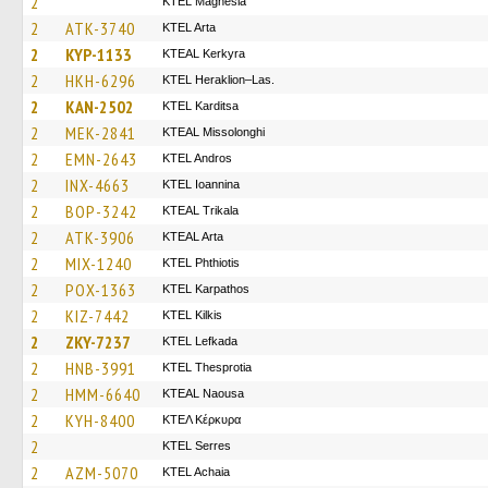
2
ΚΤΕL Magnesia
2
ATK-3740
KTEL Arta
2
KYP-1133
KTEAL Kerkyra
2
HKH-6296
KTEL Heraklion–Las.
2
KAN-2502
ΚΤΕL Karditsa
2
MEK-2841
KTEAL Missolonghi
2
EMN-2643
KTEL Andros
2
INX-4663
KTEL Ioannina
2
BOP-3242
KTEAL Trikala
2
ATK-3906
KTEAL Arta
2
MIX-1240
ΚΤΕL Phthiotis
2
POX-1363
ΚΤΕL Karpathos
2
KIZ-7442
KTEL Kilkis
2
ZKY-7237
KTEL Lefkada
2
HNB-3991
KTEL Thesprotia
2
HMM-6640
KTEAL Naousa
2
KYH-8400
ΚΤΕΛ Κέρκυρα
2
KTEL Serres
2
AZM-5070
KTEL Achaia