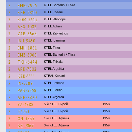
2
EMB-2965
KTEL Santorini / Thira
2
KZH-5810
ΚΤΕL Kozani
2
KOM-2612
KTEL Rhodope
2
AXX-3002
KTEL Achaia
2
ZAB-6565
KTEL Zakynthos
2
INH-9450
KTEL Ioannina
2
EMH-1881
KTEL Tinos
2
EMZ-6968
KTEL Santorini / Thira
2
TKH-6474
ΚΤΕL Τrikala
2
APK-7802
KTEL Argolida
2
KZK-****
KTEAL Kozani
2
IN-5289
KTEL Lefkada
2
PAB-5858
KTEL Florina
2
APH-7820
KTEL Argolida
2
YZ-4788
5-й KTEL Пирей
1958
2
37933
5-й KTEL Пирей
1958
2
ON-3835
1-й KTEL Афины
1959
2
BZ-9067
3-й KTEL Афины
1959