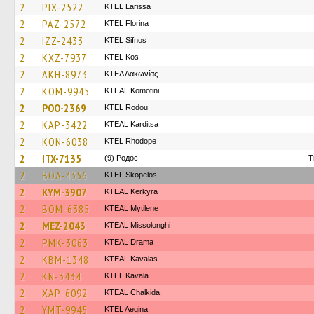
2
PIX-2522
KTEL Larissa
2
PAZ-2572
KTEL Florina
2
IZZ-2433
KTEL Sifnos
2
KXZ-7937
KTEL Kos
2
AKH-8973
ΚΤΕΛ Λακωνίας
2
KOM-9945
KTEAL Komotini
2
POO-2369
ΚΤΕL Rodou
2
KAP-3422
KTEAL Karditsa
2
KON-6038
KTEL Rhodope
2
ITX-7135
(9) Родос
T
2
BOA-4356
KTEL Skopelos
2
KYM-3907
KTEAL Kerkyra
2
BOM-6385
KTEAL Mytilene
2
MEZ-2043
KTEAL Missolonghi
2
PMK-3063
KTEAL Drama
2
KBM-1348
KTEAL Kavalas
2
KN-3434
KTEL Kavala
2
XAP-6092
KTEAL Chalkida
2
YMT-9945
KTEL Aegina