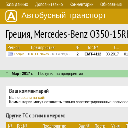
База данных
Дополнительно
Комментарии
Обновления
Автобусный транспорт
Греция, Mercedes-Benz O350-15R
Регион
Предприятие
№
Гос.№
С...
2
EMT-4112
03.2017
01
Греция
KTEL Naxos
ΚΤΕΛ Νάξου
↑
Март 2017 г.
Поступил на предприятие
Ваш комментарий
Вы не
вошли на сайт
.
Комментарии могут оставлять только зарегистрированные пользов
Другие ТС с этим номером:
№
Гос.№
Предприятие
Зав.№
Постр.
Утил.
П