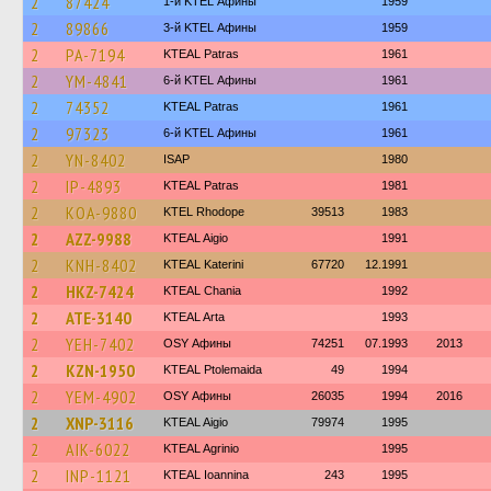
2
87424
1-й KTEL Афины
1959
2
89866
3-й KTEL Афины
1959
2
PA-7194
KTEAL Patras
1961
2
YM-4841
6-й KTEL Афины
1961
2
74352
KTEAL Patras
1961
2
97323
6-й KTEL Афины
1961
2
YN-8402
ISAP
1980
2
IP-4893
KTEAL Patras
1981
2
KOA-9880
KTEL Rhodope
39513
1983
2
AZZ-9988
KTEAL Aigio
1991
2
KNH-8402
KTEAL Katerini
67720
12.1991
2
HKZ-7424
KTEAL Chania
1992
2
ATE-3140
KTEAL Arta
1993
2
YEH-7402
OSY Афины
74251
07.1993
2013
2
KZN-1950
KTEAL Ptolemaida
49
1994
2
YEM-4902
OSY Афины
26035
1994
2016
2
XNP-3116
KTEAL Aigio
79974
1995
2
AIK-6022
KTEAL Agrinio
1995
2
INP-1121
KTEAL Ioannina
243
1995