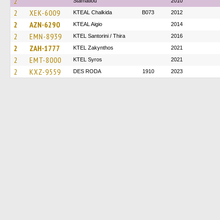
2
Stamatiou
2010
2
XEK-6009
KTEAL Chalkida
B073
2012
2
AZN-6290
KTEAL Aigio
2014
2
EMN-8939
KTEL Santorini / Thira
2016
2
ZAH-1777
KTEL Zakynthos
2021
2
EMT-8000
KTEL Syros
2021
2
KXZ-9559
DES RODA
1910
2023