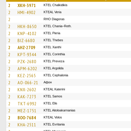
2
XKH-3971
ΚΤΕL Chalkidikis
2
HMI-4902
KTEAL Veria
2
RHO Diagoras
2
HKH-8650
KTEL Chania–Reth.
2
KNP-4102
KTEL Pieria
2
BIZ-6680
KTEL Thebes
2
AHZ-2709
KTEL Xanthi
2
KPT-9344
KTEL Corinthia
2
PZK-2680
KTEL Preveza
2
APM-6202
KTEL Argolida
2
KEZ-2565
KTEL Cephalonia
2
AO-066-21
Афон
2
KNX-2602
KTEAL Katerini
2
KAK-7273
KTEL Samos
2
TKT-6992
KTEL Elis
2
MEZ-1751
KTEL Aitoloakarnanias
2
BOO-7684
KTEAL Volos
2
KHA-2511
ΚΤΕL Evritania