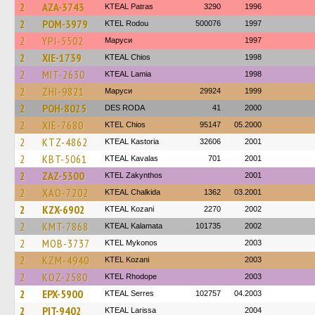
2
AZA-3743
KTEAL Patras
3290
1996
2
POM-3979
ΚΤΕL Rodou
500076
1997
2
YPI-5502
Маруси
1997
2
XIE-1739
KTEAL Chios
1998
2
MIT-2630
KTEAL Lamia
1998
2
ZHI-9821
Маруси
29924
1999
2
POH-8025
DES RODA
41
2000
2
XIE-7680
KTEL Chios
95147
05.2000
2
KTZ-4862
KTEAL Kastoria
32606
2001
2
KBT-5061
KTEAL Kavalas
701
2001
2
ZAZ-5300
KTEL Zakynthos
2001
2
XAO-7202
KTEAL Chalkida
1362
03.2001
2
KZX-6902
KTEAL Kozani
2270
2002
2
KMT-7868
KTEAL Kalamata
101735
2002
2
MOB-3737
KTEL Mykonos
2003
2
KZM-4940
ΚΤΕL Kozani
2003
2
KOZ-2580
KTEL Rhodope
2003
2
EPX-5900
KTEAL Serres
102757
04.2003
2
PIT-9402
KTEAL Larissa
2004