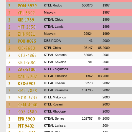
2
POM-3979
ΚΤΕL Rodou
500076
1997
2
YPI-5502
Маруси
1997
2
XIE-1739
KTEAL Chios
1998
2
MIT-2630
KTEAL Lamia
1998
2
ZHI-9821
Маруси
29924
1999
2
POH-8025
DES RODA
41
2000
2
XIE-7680
KTEL Chios
95147
05.2000
2
KTZ-4862
KTEAL Kastoria
32606
2001
2
KBT-5061
KTEAL Kavalas
701
2001
2
ZAZ-5300
KTEL Zakynthos
2001
2
XAO-7202
KTEAL Chalkida
1362
03.2001
2
KZX-6902
KTEAL Kozani
2270
2002
2
KMT-7868
KTEAL Kalamata
101735
2002
2
MOB-3737
KTEL Mykonos
2003
2
KZM-4940
ΚΤΕL Kozani
2003
2
KOZ-2580
KTEL Rhodope
2003
2
EPX-5900
KTEAL Serres
102757
04.2003
2
PIT-9402
KTEAL Larissa
2004