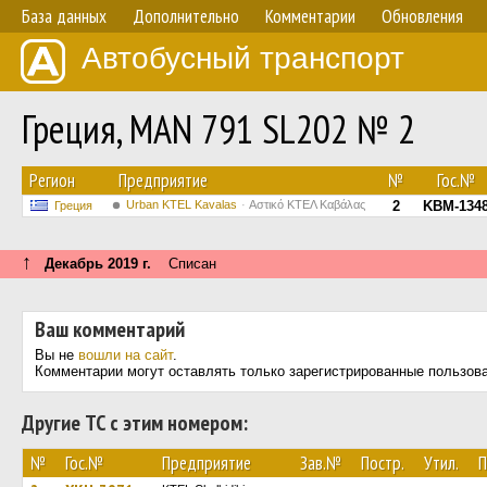
База данных
Дополнительно
Комментарии
Обновления
Автобусный транспорт
Греция, MAN 791 SL202 № 2
Регион
Предприятие
№
Гос.№
Urban KTEL Kavalas
Αστικό ΚΤΕΛ Καβάλας
2
KBM-134
Греция
↑
Декабрь 2019 г.
Списан
Ваш комментарий
Вы не
вошли на сайт
.
Комментарии могут оставлять только зарегистрированные пользов
Другие ТС с этим номером:
№
Гос.№
Предприятие
Зав.№
Постр.
Утил.
П