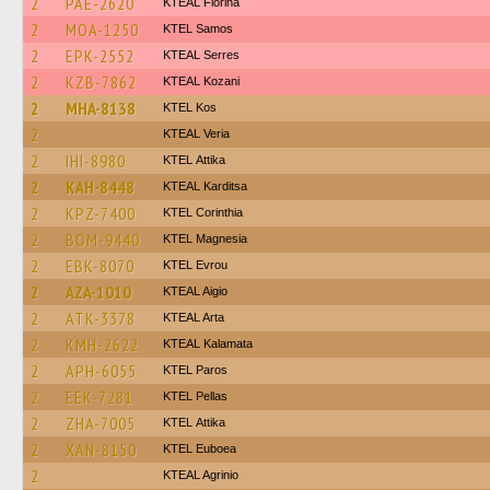
2
PAE-2620
KTEAL Florina
2
MOA-1250
KTEL Samos
2
EPK-2552
KTEAL Serres
2
KZB-7862
KTEAL Kozani
2
MHA-8138
KTEL Kos
2
KTEAL Veria
2
IHI-8980
KΤΕL Αttika
2
KAH-8448
KTEAL Karditsa
2
KPZ-7400
KTEL Corinthia
2
BOM-9440
ΚΤΕL Magnesia
2
EBK-8070
KTEL Evrou
2
AZA-1010
KTEAL Aigio
2
ATK-3378
KTEAL Arta
2
KMH-2622
KTEAL Kalamata
2
APH-6055
KTEL Paros
2
EEK-7281
KTEL Pellas
2
ZHA-7005
KΤΕL Αttika
2
XAN-8150
ΚΤΕL Euboea
2
KTEAL Agrinio