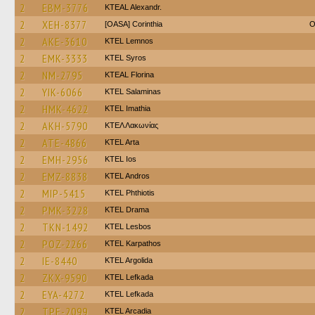
2
EBM-3776
KTEAL Alexandr.
2
XEH-8377
[OASA] Corinthia
O
2
AKE-3610
KTEL Lemnos
2
EMK-3333
KTEL Syros
2
NM-2795
KTEAL Florina
2
YIK-6066
KTEL Salaminas
2
HMK-4622
KTEL Imathia
2
AKH-5790
ΚΤΕΛ Λακωνίας
2
ATE-4866
KTEL Arta
2
EMH-2956
KTEL Ios
2
EMZ-8838
KTEL Andros
2
MIP-5415
ΚΤΕL Phthiotis
2
PMK-3228
KTEL Drama
2
TKN-1492
KTEL Lesbos
2
POZ-2266
ΚΤΕL Karpathos
2
IE-8440
KTEL Argolida
2
ZKX-9590
KTEL Lefkada
2
EYA-4272
KTEL Lefkada
2
TPE-2099
KTEL Arcadia