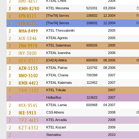
2
HMI-4857
KTEAL Chios
2004
2
KMH-8290
KTEL Messinia
521031
03.2004
Ξ
2
EPX-8121
[TheTA] Serres
106832
12.2004
Γ
2
EPX-8121
[TheTA] Serres
106832
12.2004
Γ
2
NHA-8499
KTEL Thessaloniki
2005
2
AIX-1846
KTEAL Agrinio
2005
2
ZNA-9978
KTEL Salaminas
600026
2005
2
INY-3800
KTEAL Ioannina
2006
2
XEH-8317
[ΟΑΣΑ] Αttikis
600459
06.2006
O
2
AZN-1155
KTEAL Patras
110742
08.2006
2
XNO-3102
KTEAL Chania
700398
2007
2
KMX-4422
KTEAL Kalamata
112452
2007
2
TKN-5102
ΚΤΕL Τrikala
2007
2
HellasBus
113622
2007
2
MIX-9545
KTEAL Lamia
600968
04.2007
2
IKE-5913
CSS Athens
2008
O
2
TPZ-4615
KTEL Arcadia
2008
2
KZT-6332
ΚΤΕL Kozani
2009
2
Stamatiou
2010