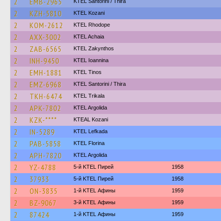
2
EMB-2965
KTEL Santorini / Thira
2
KZH-5810
ΚΤΕL Kozani
2
KOM-2612
KTEL Rhodope
2
AXX-3002
KTEL Achaia
2
ZAB-6565
KTEL Zakynthos
2
INH-9450
KTEL Ioannina
2
EMH-1881
KTEL Tinos
2
EMZ-6968
KTEL Santorini / Thira
2
TKH-6474
ΚΤΕL Τrikala
2
APK-7802
KTEL Argolida
2
KZK-****
KTEAL Kozani
2
IN-5289
KTEL Lefkada
2
PAB-5858
KTEL Florina
2
APH-7820
KTEL Argolida
2
YZ-4788
5-й KTEL Пирей
1958
2
37933
5-й KTEL Пирей
1958
2
ON-3835
1-й KTEL Афины
1959
2
BZ-9067
3-й KTEL Афины
1959
2
87424
1-й KTEL Афины
1959