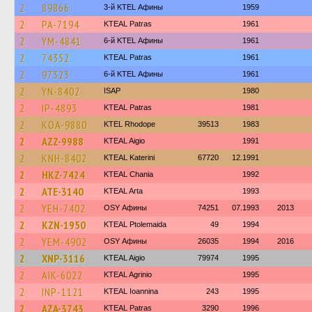
2
89866
3-й KTEL Афины
1959
2
PA-7194
KTEAL Patras
1961
2
YM-4841
6-й KTEL Афины
1961
2
74352
KTEAL Patras
1961
2
97323
6-й KTEL Афины
1961
2
YN-8402
ISAP
1980
2
IP-4893
KTEAL Patras
1981
2
KOA-9880
KTEL Rhodope
39513
1983
2
AZZ-9988
KTEAL Aigio
1991
2
KNH-8402
KTEAL Katerini
67720
12.1991
2
HKZ-7424
KTEAL Chania
1992
2
ATE-3140
KTEAL Arta
1993
2
YEH-7402
OSY Афины
74251
07.1993
2013
2
KZN-1950
KTEAL Ptolemaida
49
1994
2
YEM-4902
OSY Афины
26035
1994
2016
2
XNP-3116
KTEAL Aigio
79974
1995
2
AIK-6022
KTEAL Agrinio
1995
2
INP-1121
KTEAL Ioannina
243
1995
2
AZA-3743
KTEAL Patras
3290
1996