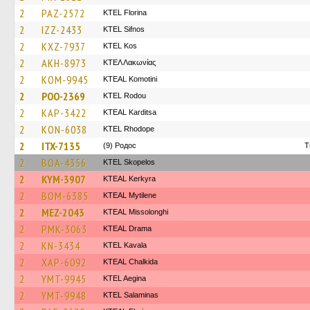
2
PAZ-2572
KTEL Florina
2
IZZ-2433
KTEL Sifnos
2
KXZ-7937
KTEL Kos
2
AKH-8973
ΚΤΕΛ Λακωνίας
2
KOM-9945
KTEAL Komotini
2
POO-2369
ΚΤΕL Rodou
2
KAP-3422
KTEAL Karditsa
2
KON-6038
KTEL Rhodope
2
ITX-7135
(9) Родос
T
2
BOA-4356
KTEL Skopelos
2
KYM-3907
KTEAL Kerkyra
2
BOM-6385
KTEAL Mytilene
2
MEZ-2043
KTEAL Missolonghi
2
PMK-3063
KTEAL Drama
2
KN-3434
KTEL Kavala
2
XAP-6092
KTEAL Chalkida
2
YMT-9945
KTEL Aegina
2
YMT-9948
KTEL Salaminas