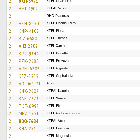
2
XKH-3971
ΚΤΕL Chalkidikis
2
HMI-4902
KTEAL Veria
2
RHO Diagoras
2
HKH-8650
KTEL Chania–Reth.
2
KNP-4102
KTEL Pieria
2
BIZ-6680
KTEL Thebes
2
AHZ-2709
KTEL Xanthi
2
KPT-9344
KTEL Corinthia
2
PZK-2680
KTEL Preveza
2
APM-6202
KTEL Argolida
2
KEZ-2565
KTEL Cephalonia
2
AO-066-21
Афон
2
KNX-2602
KTEAL Katerini
2
KAK-7273
KTEL Samos
2
TKT-6992
KTEL Elis
2
MEZ-1751
KTEL Aitoloakarnanias
2
BOO-7684
KTEAL Volos
2
KHA-2511
ΚΤΕL Evritania
2
ΚΤΕL Magnesia