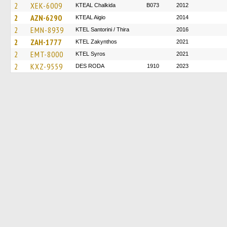
2
XEK-6009
KTEAL Chalkida
B073
2012
2
AZN-6290
KTEAL Aigio
2014
2
EMN-8939
KTEL Santorini / Thira
2016
2
ZAH-1777
KTEL Zakynthos
2021
2
EMT-8000
KTEL Syros
2021
2
KXZ-9559
DES RODA
1910
2023