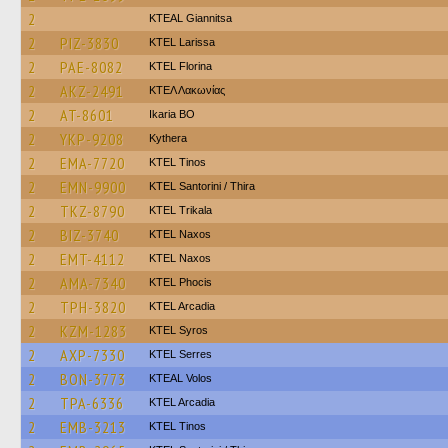
2
KTEAL Giannitsa
2
PIZ-3830
KTEL Larissa
2
PAE-8082
KTEL Florina
2
AKZ-2491
ΚΤΕΛ Λακωνίας
2
AT-8601
Ikaria BO
2
YKP-9208
Kythera
2
EMA-7720
KTEL Tinos
2
EMN-9900
KTEL Santorini / Thira
2
TKZ-8790
ΚΤΕL Τrikala
2
BIZ-3740
KTEL Naxos
2
EMT-4112
KTEL Naxos
2
AMA-7340
ΚΤΕL Phocis
2
TPH-3820
KTEL Arcadia
2
KZM-1283
KTEL Syros
2
AXP-7330
KTEL Serres
2
BON-3773
KTEAL Volos
2
TPA-6336
KTEL Arcadia
2
EMB-3213
KTEL Tinos