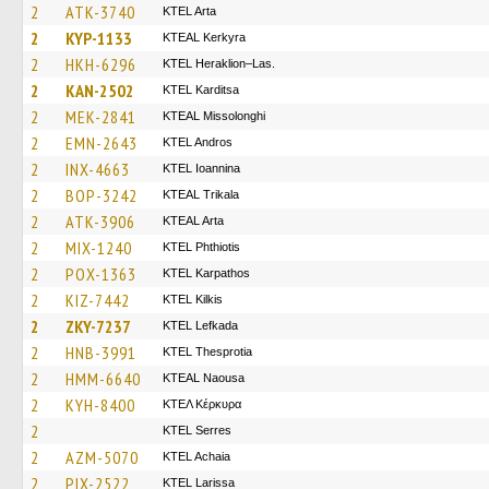
2
ATK-3740
KTEL Arta
2
KYP-1133
KTEAL Kerkyra
2
HKH-6296
KTEL Heraklion–Las.
2
KAN-2502
ΚΤΕL Karditsa
2
MEK-2841
KTEAL Missolonghi
2
EMN-2643
KTEL Andros
2
INX-4663
KTEL Ioannina
2
BOP-3242
KTEAL Trikala
2
ATK-3906
KTEAL Arta
2
MIX-1240
ΚΤΕL Phthiotis
2
POX-1363
ΚΤΕL Karpathos
2
KIZ-7442
KTEL Kilkis
2
ZKY-7237
KTEL Lefkada
2
HNB-3991
KTEL Thesprotia
2
HMM-6640
KTEAL Naousa
2
KYH-8400
ΚΤΕΛ Κέρκυρα
2
KTEL Serres
2
AZM-5070
KTEL Achaia
2
PIX-2522
KTEL Larissa