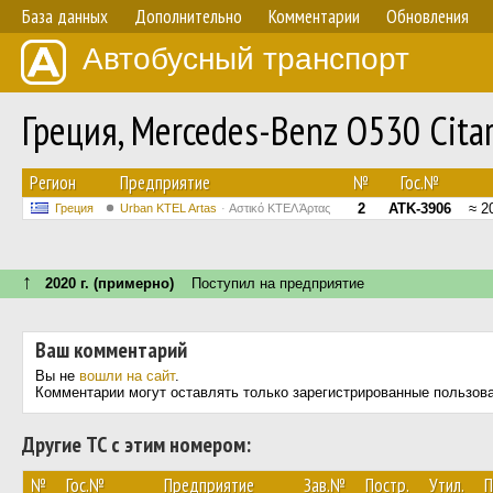
База данных
Дополнительно
Комментарии
Обновления
Автобусный транспорт
Греция, Mercedes-Benz O530 Cita
Регион
Предприятие
№
Гос.№
2
ATK-3906
≈ 2
Греция
Urban KTEL Artas
Αστικό ΚΤΕΛ Άρτας
↑
2020 г. (примерно)
Поступил на предприятие
Ваш комментарий
Вы не
вошли на сайт
.
Комментарии могут оставлять только зарегистрированные пользов
Другие ТС с этим номером:
№
Гос.№
Предприятие
Зав.№
Постр.
Утил.
П