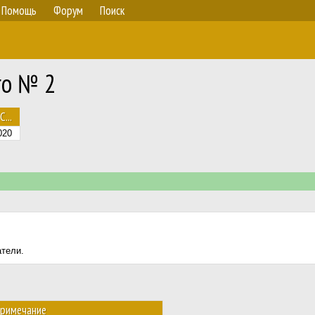
Помощь
Форум
Поиск
ro № 2
С...
020
атели.
римечание