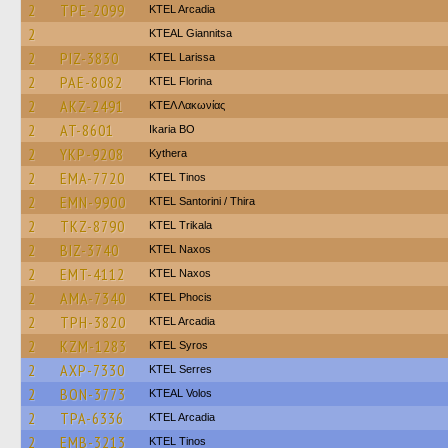
2
TPE-2099
KTEL Arcadia
2
KTEAL Giannitsa
2
PIZ-3830
KTEL Larissa
2
PAE-8082
KTEL Florina
2
AKZ-2491
ΚΤΕΛ Λακωνίας
2
AT-8601
Ikaria BO
2
YKP-9208
Kythera
2
EMA-7720
KTEL Tinos
2
EMN-9900
KTEL Santorini / Thira
2
TKZ-8790
ΚΤΕL Τrikala
2
BIZ-3740
KTEL Naxos
2
EMT-4112
KTEL Naxos
2
AMA-7340
ΚΤΕL Phocis
2
TPH-3820
KTEL Arcadia
2
KZM-1283
KTEL Syros
2
AXP-7330
KTEL Serres
2
BON-3773
KTEAL Volos
2
TPA-6336
KTEL Arcadia
2
EMB-3213
KTEL Tinos