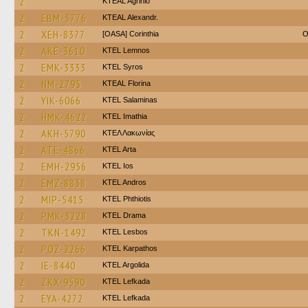
2
KTEAL Agrinio
2
EBM-3776
KTEAL Alexandr.
2
XEH-8377
[OASA] Corinthia
O
2
AKE-3610
KTEL Lemnos
2
EMK-3333
KTEL Syros
2
NM-2795
KTEAL Florina
2
YIK-6066
KTEL Salaminas
2
HMK-4622
KTEL Imathia
2
AKH-5790
ΚΤΕΛ Λακωνίας
2
ATE-4866
KTEL Arta
2
EMH-2956
KTEL Ios
2
EMZ-8838
KTEL Andros
2
MIP-5415
ΚΤΕL Phthiotis
2
PMK-3228
KTEL Drama
2
TKN-1492
KTEL Lesbos
2
POZ-2266
ΚΤΕL Karpathos
2
IE-8440
KTEL Argolida
2
ZKX-9590
KTEL Lefkada
2
EYA-4272
KTEL Lefkada