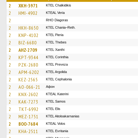
2
XKH-3971
ΚΤΕL Chalkidikis
2
HMI-4902
KTEAL Veria
2
RHO Diagoras
2
HKH-8650
KTEL Chania–Reth.
2
KNP-4102
KTEL Pieria
2
BIZ-6680
KTEL Thebes
2
AHZ-2709
KTEL Xanthi
2
KPT-9344
KTEL Corinthia
2
PZK-2680
KTEL Preveza
2
APM-6202
KTEL Argolida
2
KEZ-2565
KTEL Cephalonia
2
AO-066-21
Афон
2
KNX-2602
KTEAL Katerini
2
KAK-7273
KTEL Samos
2
TKT-6992
KTEL Elis
2
MEZ-1751
KTEL Aitoloakarnanias
2
BOO-7684
KTEAL Volos
2
KHA-2511
ΚΤΕL Evritania