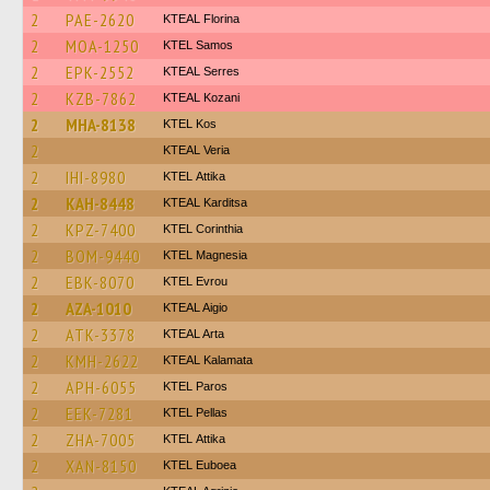
2
PAE-2620
KTEAL Florina
2
MOA-1250
KTEL Samos
2
EPK-2552
KTEAL Serres
2
KZB-7862
KTEAL Kozani
2
MHA-8138
KTEL Kos
2
KTEAL Veria
2
IHI-8980
KΤΕL Αttika
2
KAH-8448
KTEAL Karditsa
2
KPZ-7400
KTEL Corinthia
2
BOM-9440
ΚΤΕL Magnesia
2
EBK-8070
KTEL Evrou
2
AZA-1010
KTEAL Aigio
2
ATK-3378
KTEAL Arta
2
KMH-2622
KTEAL Kalamata
2
APH-6055
KTEL Paros
2
EEK-7281
KTEL Pellas
2
ZHA-7005
KΤΕL Αttika
2
XAN-8150
ΚΤΕL Euboea