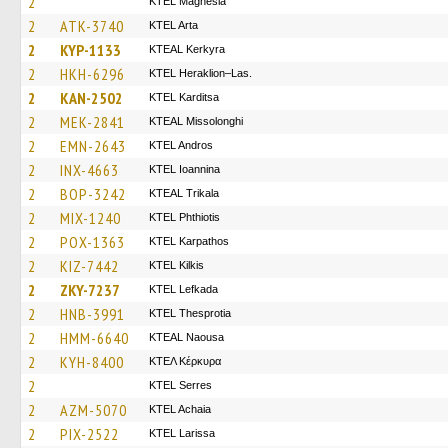
2
ΚΤΕL Magnesia
2
ATK-3740
KTEL Arta
2
KYP-1133
KTEAL Kerkyra
2
HKH-6296
KTEL Heraklion–Las.
2
KAN-2502
ΚΤΕL Karditsa
2
MEK-2841
KTEAL Missolonghi
2
EMN-2643
KTEL Andros
2
INX-4663
KTEL Ioannina
2
BOP-3242
KTEAL Trikala
2
MIX-1240
ΚΤΕL Phthiotis
2
POX-1363
ΚΤΕL Karpathos
2
KIZ-7442
KTEL Kilkis
2
ZKY-7237
KTEL Lefkada
2
HNB-3991
KTEL Thesprotia
2
HMM-6640
KTEAL Naousa
2
KYH-8400
ΚΤΕΛ Κέρκυρα
2
KTEL Serres
2
AZM-5070
KTEL Achaia
2
PIX-2522
KTEL Larissa