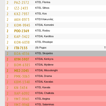
2
PAZ-2572
KTEL Florina
2
IZZ-2433
KTEL Sifnos
2
KXZ-7937
KTEL Kos
2
AKH-8973
ΚΤΕΛ Λακωνίας
2
KOM-9945
KTEAL Komotini
2
POO-2369
ΚΤΕL Rodou
2
KAP-3422
KTEAL Karditsa
2
KON-6038
KTEL Rhodope
2
ITX-7135
(9) Родос
T
2
BOA-4356
KTEL Skopelos
2
KYM-3907
KTEAL Kerkyra
2
BOM-6385
KTEAL Mytilene
2
MEZ-2043
KTEAL Missolonghi
2
PMK-3063
KTEAL Drama
2
KBM-1348
KTEAL Kavalas
2
KN-3434
KTEL Kavala
2
XAP-6092
KTEAL Chalkida
2
YMT-9945
KTEL Aegina
2
YMT-9948
KTEL Salaminas