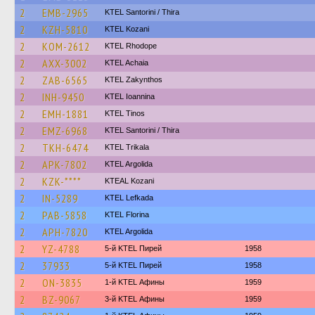
2
EMB-2965
KTEL Santorini / Thira
2
KZH-5810
ΚΤΕL Kozani
2
KOM-2612
KTEL Rhodope
2
AXX-3002
KTEL Achaia
2
ZAB-6565
KTEL Zakynthos
2
INH-9450
KTEL Ioannina
2
EMH-1881
KTEL Tinos
2
EMZ-6968
KTEL Santorini / Thira
2
TKH-6474
ΚΤΕL Τrikala
2
APK-7802
KTEL Argolida
2
KZK-****
KTEAL Kozani
2
IN-5289
KTEL Lefkada
2
PAB-5858
KTEL Florina
2
APH-7820
KTEL Argolida
2
YZ-4788
5-й KTEL Пирей
1958
2
37933
5-й KTEL Пирей
1958
2
ON-3835
1-й KTEL Афины
1959
2
BZ-9067
3-й KTEL Афины
1959