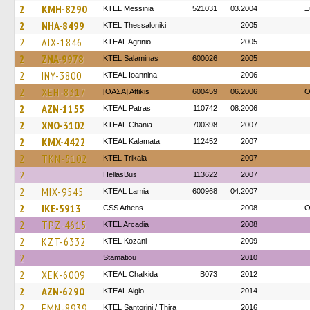
2
KMH-8290
KTEL Messinia
521031
03.2004
Ξ
2
NHA-8499
KTEL Thessaloniki
2005
2
AIX-1846
KTEAL Agrinio
2005
2
ZNA-9978
KTEL Salaminas
600026
2005
2
INY-3800
KTEAL Ioannina
2006
2
XEH-8317
[ΟΑΣΑ] Αttikis
600459
06.2006
O
2
AZN-1155
KTEAL Patras
110742
08.2006
2
XNO-3102
KTEAL Chania
700398
2007
2
KMX-4422
KTEAL Kalamata
112452
2007
2
TKN-5102
ΚΤΕL Τrikala
2007
2
HellasBus
113622
2007
2
MIX-9545
KTEAL Lamia
600968
04.2007
2
IKE-5913
CSS Athens
2008
O
2
TPZ-4615
KTEL Arcadia
2008
2
KZT-6332
ΚΤΕL Kozani
2009
2
Stamatiou
2010
2
XEK-6009
KTEAL Chalkida
B073
2012
2
AZN-6290
KTEAL Aigio
2014
2
EMN-8939
KTEL Santorini / Thira
2016