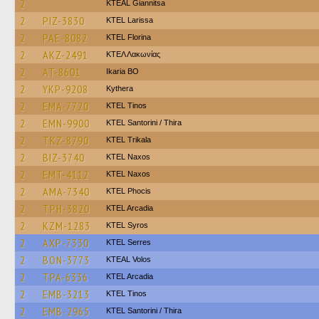
2
KTEAL Giannitsa
2
PIZ-3830
KTEL Larissa
2
PAE-8082
KTEL Florina
2
AKZ-2491
ΚΤΕΛ Λακωνίας
2
AT-8601
Ikaria BO
2
YKP-9208
Kythera
2
EMA-7720
KTEL Tinos
2
EMN-9900
KTEL Santorini / Thira
2
TKZ-8790
ΚΤΕL Τrikala
2
BIZ-3740
KTEL Naxos
2
EMT-4112
KTEL Naxos
2
AMA-7340
ΚΤΕL Phocis
2
TPH-3820
KTEL Arcadia
2
KZM-1283
KTEL Syros
2
AXP-7330
KTEL Serres
2
BON-3773
KTEAL Volos
2
TPA-6336
KTEL Arcadia
2
EMB-3213
KTEL Tinos
2
EMB-2965
KTEL Santorini / Thira