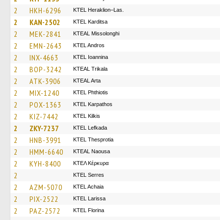
2
HKH-6296
KTEL Heraklion–Las.
2
KAN-2502
ΚΤΕL Karditsa
2
MEK-2841
KTEAL Missolonghi
2
EMN-2643
KTEL Andros
2
INX-4663
KTEL Ioannina
2
BOP-3242
KTEAL Trikala
2
ATK-3906
KTEAL Arta
2
MIX-1240
ΚΤΕL Phthiotis
2
POX-1363
ΚΤΕL Karpathos
2
KIZ-7442
KTEL Kilkis
2
ZKY-7237
KTEL Lefkada
2
HNB-3991
KTEL Thesprotia
2
HMM-6640
KTEAL Naousa
2
KYH-8400
ΚΤΕΛ Κέρκυρα
2
KTEL Serres
2
AZM-5070
KTEL Achaia
2
PIX-2522
KTEL Larissa
2
PAZ-2572
KTEL Florina