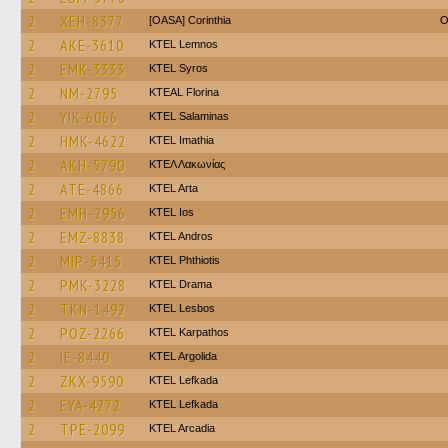
2
XEH-8377
[OASA] Corinthia
O
2
AKE-3610
KTEL Lemnos
2
EMK-3333
KTEL Syros
2
NM-2795
KTEAL Florina
2
YIK-6066
KTEL Salaminas
2
HMK-4622
KTEL Imathia
2
AKH-5790
ΚΤΕΛ Λακωνίας
2
ATE-4866
KTEL Arta
2
EMH-2956
KTEL Ios
2
EMZ-8838
KTEL Andros
2
MIP-5415
ΚΤΕL Phthiotis
2
PMK-3228
KTEL Drama
2
TKN-1492
KTEL Lesbos
2
POZ-2266
ΚΤΕL Karpathos
2
IE-8440
KTEL Argolida
2
ZKX-9590
KTEL Lefkada
2
EYA-4272
KTEL Lefkada
2
TPE-2099
KTEL Arcadia