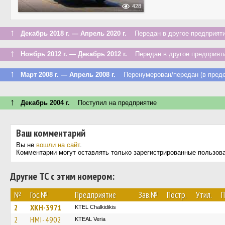
428
↑
Декабрь 2018 г. — Апрель 2020 г.
Передан в другое предприяти
↑
Ноябрь 2012 г. — Декабрь 2012 г.
Передан в другое предприяти
↑
Март 2008 г. — Апрель 2008 г.
Перенумерован/передан (в преде
↑
Декабрь 2004 г.
Поступил на предприятие
Ваш комментарий
Вы не
вошли на сайт
.
Комментарии могут оставлять только зарегистрированные пользов
Другие ТС с этим номером:
№
Гос.№
Предприятие
Зав.№
Постр.
Утил.
П
2
XKH-3971
ΚΤΕL Chalkidikis
2
HMI-4902
KTEAL Veria