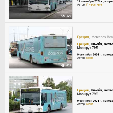
17 сентября 2024 г., втор
Автор:
Г. Фропткинг
370
Греция
, Mercedes-Ben
Греция
,
Πυλαία
,
ανατο
Маршрут
79E
9 сентября 2024 г., понед
Автор:
reshz
459
Греция
,
Πυλαία
,
ανατο
Маршрут
79E
9 сентября 2024 г., понед
Автор:
reshz