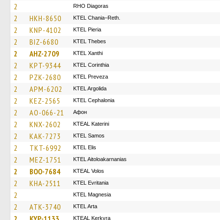
2
RHO Diagoras
2
HKH-8650
KTEL Chania–Reth.
2
KNP-4102
KTEL Pieria
2
BIZ-6680
KTEL Thebes
2
AHZ-2709
KTEL Xanthi
2
KPT-9344
KTEL Corinthia
2
PZK-2680
KTEL Preveza
2
APM-6202
KTEL Argolida
2
KEZ-2565
KTEL Cephalonia
2
AO-066-21
Афон
2
KNX-2602
KTEAL Katerini
2
KAK-7273
KTEL Samos
2
TKT-6992
KTEL Elis
2
MEZ-1751
KTEL Aitoloakarnanias
2
BOO-7684
KTEAL Volos
2
KHA-2511
ΚΤΕL Evritania
2
ΚΤΕL Magnesia
2
ATK-3740
KTEL Arta
2
KYP-1133
KTEAL Kerkyra