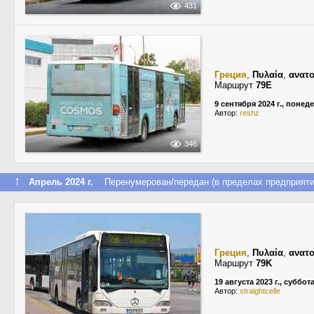
431
Греция
,
Πυλαία
,
ανατο
Маршрут
79E
9 сентября 2024 г., понед
Автор:
reshz
346
↑
Апрель 2024 г.
Перенумерован/передан (в пределах предприяти
Греция
,
Πυλαία
,
ανατο
Маршрут
79K
19 августа 2023 г., суббот
Автор:
straightcelle