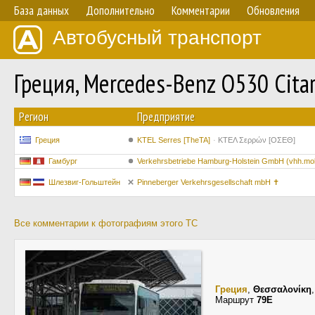
База данных
Дополнительно
Комментарии
Обновления
Автобусный транспорт
Греция, Mercedes-Benz O530 Cita
Регион
Предприятие
Греция
KTEL Serres [TheTA]
ΚΤΕΛ Σερρών [ΟΣΕΘ]
Гамбург
Verkehrsbetriebe Hamburg-Holstein GmbH (vhh.mobi
Шлезвиг-Гольштейн
Pinneberger Verkehrsgesellschaft mbH ✝
Все комментарии к фотографиям этого ТС
Греция
,
Θεσσαλονίκη
Маршрут
79E