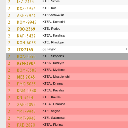
2
IZZ-2433
KTEL Sifnos
2
KXZ-7937
KTEL Kos
2
AKH-8973
ΚΤΕΛ Λακωνίας
2
KOM-9945
KTEAL Komotini
2
POO-2369
ΚΤΕL Rodou
2
KAP-3422
KTEAL Karditsa
2
KON-6038
KTEL Rhodope
2
ITX-7135
(9) Родос
T
2
BOA-4356
KTEL Skopelos
2
KYM-3907
KTEAL Kerkyra
2
BOM-6385
KTEAL Mytilene
2
MEZ-2043
KTEAL Missolonghi
2
PMK-3063
KTEAL Drama
2
KBM-1348
KTEAL Kavalas
2
KN-3434
KTEL Kavala
2
XAP-6092
KTEAL Chalkida
2
YMT-9945
KTEL Aegina
2
YMT-9948
KTEL Salaminas
2
PAE-2620
KTEAL Florina