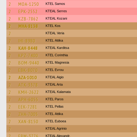
2
MOA-1250
KTEL Samos
2
EPK-2552
KTEAL Serres
2
KZB-7862
KTEAL Kozani
2
MHA-8138
KTEL Kos
2
KTEAL Veria
2
IHI-8980
KΤΕL Αttika
2
KAH-8448
KTEAL Karditsa
2
KPZ-7400
KTEL Corinthia
2
BOM-9440
ΚΤΕL Magnesia
2
EBK-8070
KTEL Evrou
2
AZA-1010
KTEAL Aigio
2
ATK-3378
KTEAL Arta
2
KMH-2622
KTEAL Kalamata
2
APH-6055
KTEL Paros
2
EEK-7281
KTEL Pellas
2
ZHA-7005
KΤΕL Αttika
2
XAN-8150
ΚΤΕL Euboea
2
KTEAL Agrinio
2
EBM-3776
KTEAL Alexandr.