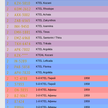
2
KZH-5810
ΚΤΕL Kozani
2
KOM-2612
KTEL Rhodope
2
AXX-3002
KTEL Achaia
2
ZAB-6565
KTEL Zakynthos
2
INH-9450
KTEL Ioannina
2
EMH-1881
KTEL Tinos
2
EMZ-6968
KTEL Santorini / Thira
2
TKH-6474
ΚΤΕL Τrikala
2
APK-7802
KTEL Argolida
2
KZK-****
KTEAL Kozani
2
IN-5289
KTEL Lefkada
2
PAB-5858
KTEL Florina
2
APH-7820
KTEL Argolida
2
YZ-4788
5-й KTEL Пирей
1958
2
37933
5-й KTEL Пирей
1958
2
ON-3835
1-й KTEL Афины
1959
2
BZ-9067
3-й KTEL Афины
1959
2
87424
1-й KTEL Афины
1959
2
89866
3-й KTEL Афины
1959