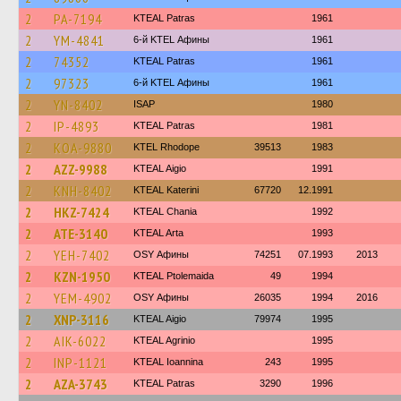
2
PA-7194
KTEAL Patras
1961
2
YM-4841
6-й KTEL Афины
1961
2
74352
KTEAL Patras
1961
2
97323
6-й KTEL Афины
1961
2
YN-8402
ISAP
1980
2
IP-4893
KTEAL Patras
1981
2
KOA-9880
KTEL Rhodope
39513
1983
2
AZZ-9988
KTEAL Aigio
1991
2
KNH-8402
KTEAL Katerini
67720
12.1991
2
HKZ-7424
KTEAL Chania
1992
2
ATE-3140
KTEAL Arta
1993
2
YEH-7402
OSY Афины
74251
07.1993
2013
2
KZN-1950
KTEAL Ptolemaida
49
1994
2
YEM-4902
OSY Афины
26035
1994
2016
2
XNP-3116
KTEAL Aigio
79974
1995
2
AIK-6022
KTEAL Agrinio
1995
2
INP-1121
KTEAL Ioannina
243
1995
2
AZA-3743
KTEAL Patras
3290
1996