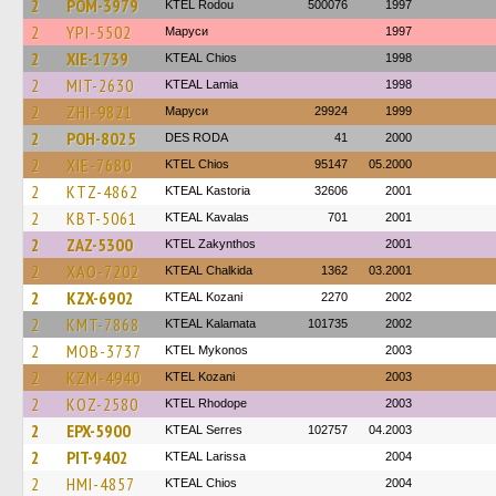
2
POM-3979
ΚΤΕL Rodou
500076
1997
2
YPI-5502
Маруси
1997
2
XIE-1739
KTEAL Chios
1998
2
MIT-2630
KTEAL Lamia
1998
2
ZHI-9821
Маруси
29924
1999
2
POH-8025
DES RODA
41
2000
2
XIE-7680
KTEL Chios
95147
05.2000
2
KTZ-4862
KTEAL Kastoria
32606
2001
2
KBT-5061
KTEAL Kavalas
701
2001
2
ZAZ-5300
KTEL Zakynthos
2001
2
XAO-7202
KTEAL Chalkida
1362
03.2001
2
KZX-6902
KTEAL Kozani
2270
2002
2
KMT-7868
KTEAL Kalamata
101735
2002
2
MOB-3737
KTEL Mykonos
2003
2
KZM-4940
ΚΤΕL Kozani
2003
2
KOZ-2580
KTEL Rhodope
2003
2
EPX-5900
KTEAL Serres
102757
04.2003
2
PIT-9402
KTEAL Larissa
2004
2
HMI-4857
KTEAL Chios
2004